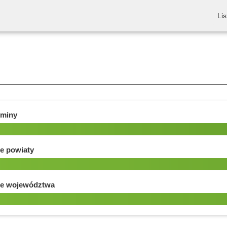
Lis
gminy
e powiaty
e województwa