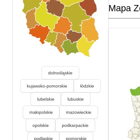
Mapa Z
dolnośląskie
kujawsko-pomorskie
łódzkie
lubelskie
lubuskie
małopolskie
mazowieckie
opolskie
podkarpackie
podlaskie
pomorskie