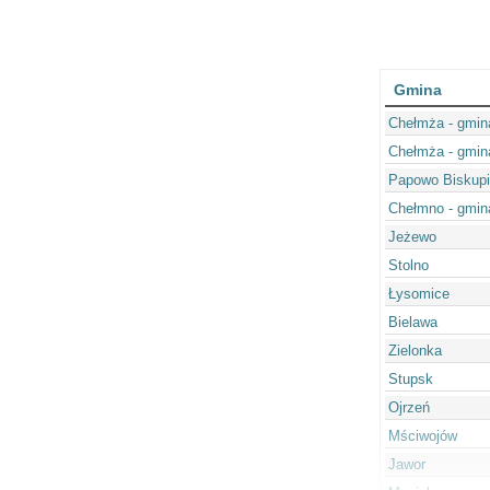
Gmina
Chełmża - gmin
Chełmża - gmin
Papowo Biskup
Chełmno - gmin
Jeżewo
Stolno
Łysomice
Bielawa
Zielonka
Stupsk
Ojrzeń
Mściwojów
Jawor