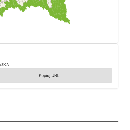
AZKA
Kopiuj URL