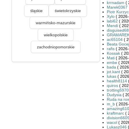
krrnadam
( 
Marek0367
śląskie
świetokrzyskie
Piotr Kurzy
Xylo
( 2026-
labi62
( 202
warmińsko-mazurskie
Mendi
( 202
disguised6
wielkopolskie
GRAMARE
ac65104
( 2
Beata Goce
zachodniopomorskie
rafis
( 2026-
Kossak
( 20
Mati
( 2026-
embe
( 2026
bada
( 2026
jot.kant
( 20
lukas
( 2026
health8114
(
quiros
( 202
trotting5970
Dudysia
( 2
Ruda na ro
m_b
( 2026-
amazing61
kraftmarc
( 
division660
wacol
( 2026
Lukasz046
(