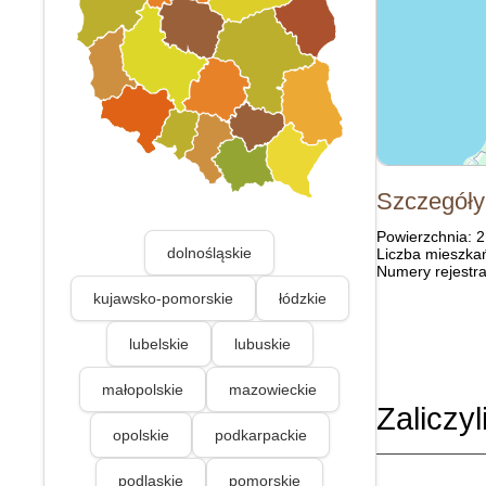
Szczegóły
Powierzchnia: 
dolnośląskie
Liczba mieszka
Numery rejestra
kujawsko-pomorskie
łódzkie
lubelskie
lubuskie
małopolskie
mazowieckie
Zaliczyl
opolskie
podkarpackie
podlaskie
pomorskie