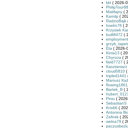
kkt
( 2026-0
PhilipTour8
Matifajny
( 
Kamilp
( 20
RadzioBajk
hoelm78
( 2
Krzysiek Ka
built8472
( 
employmen
grzyb_tape
Eta
( 2026-0
Kinia13
( 20
Chyroza
( 2
field7727
( 
Kasztaniarz
cloud5810
(
tripled1441
Mariusz Ka
flowing1861
Bartek_B
( 
hubert_012
Piniu
( 2026
SebastianS
Kris66
( 202
Antonina Bi
Zefirek
( 20
welna79
( 2
paczusbezl