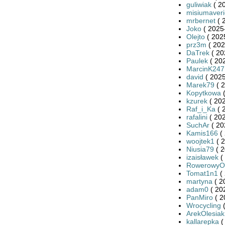
guliwiak
( 2
misiumaveri
mrbernet
( 
Joko
( 2025
Olejto
( 202
prz3m
( 202
DaTrek
( 20
Paulek
( 20
MarcinK247
david
( 2025
Marek79
( 2
Kopytkowa
(
kzurek
( 202
Raf_i_Ka
( 
rafalini
( 202
SuchAr
( 20
Kamis166
( 
woojtek1
( 2
Niusia79
( 2
izaisławek
(
RowerowyOd
Tomat1n1
( 
martyna
( 2
adam0
( 20
PanMiro
( 2
Wrocycling
(
ArekOlesiak
kallarepka
(