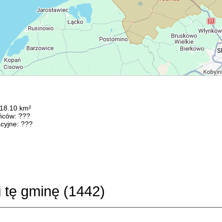
218.10 km²
ńców: ???
cyjne: ???
i tę gminę (
1442
)