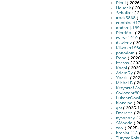
Piotti
( 2026
Haueck
( 20
Schalker
( 2
track5868
( 
combined1
andrzej-19
PiotrMan
( 
cytryn1910
(
dzwiedz
( 2
Kilwater198
panadam
( 
Roho
( 2026
levisss
( 202
Kacpi
( 2026
AdamRy
( 2
Yndriu
( 202
Michał B
( 2
Krzysztof J
Gwiazdor80
ŁukaszGawl
blazejpe
( 2
gst
( 2025-1
Dzarden
( 2
nysapany
( 
SMagda
( 2
zwy
( 2025-
breslau113
(
TurystaKola