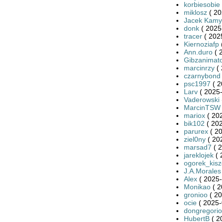
korbiesobie
miklosz
( 20
Jacek Kamy
donk
( 2025
tracer
( 202
Kiernoziafp
Ann.duro
( 
Gibzanimat
marcinrzy
( 
czarnybond
psc1997
( 2
Larv
( 2025-
Vaderowski
MarcinTSW
mariox
( 20
bik102
( 202
parurex
( 20
ziel0ny
( 20
marsad7
( 2
jareklojek
( 
ogorek_kis
J.A.Morales
Alex
( 2025-
Monikao
( 2
gronioo
( 20
ocie
( 2025-
dongregorio
HubertB
( 2