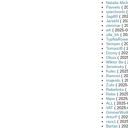
Natalia Mic
Pavvelo
( 2
rpiechnicki
(
Jagi80
( 202
JarekN
( 20
zienmar
( 2
wh
( 2025-0
ulla_bh
( 20
TypNaRowe
Semper
( 2
TomaszB
( 
Dzony
( 202
Olsza
( 2025
Wiktor Be
( 
3erwinsky
( 
Kolec
( 2025
Ramool
( 20
majestic
( 2
Żubr
( 2025
Rebelinka
( 
Rebe
( 2025
filipw
( 2025
ALL
( 2025-
VAT
( 2025-
GminerWutl
ArturP
( 202
ravx1
( 2025
Bartas
( 202