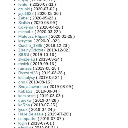
fenter
( 2020-07-11 )
czupki
( 2020-07-02 )
jajo1922
( 2020-05-30 )
Zabeł
( 2020-05-23 )
Sialkin
( 2020-05-09 )
Cokeman
( 2020-04-26 )
michał-z
( 2020-03-22 )
Mateusz Filipiak
( 2020-01-25 )
krzychu
( 2020-01-02 )
Ciacho_1985
( 2019-12-23 )
ZdalnyOdczyt
( 2019-12-02 )
SIUGI
( 2019-10-16 )
zlyszelag
( 2019-09-24 )
rosiek
( 2019-09-16 )
ramzes
( 2019-08-28 )
Ryszard28
( 2019-08-28 )
lechulysy
( 2019-08-24 )
oho
( 2019-08-15 )
SnujaJaworzno
( 2019-08-09 )
KubaSz
( 2019-08-04 )
kaczorsm
( 2019-08-03 )
darekw
( 2019-07-28 )
koRba
( 2019-07-25 )
lysek
( 2019-07-24 )
Hajle Selassie
( 2019-07-20 )
compadre
( 2019-07-07 )
login
( 2019-07-01 )
wiecho
( 2019-06-24 )