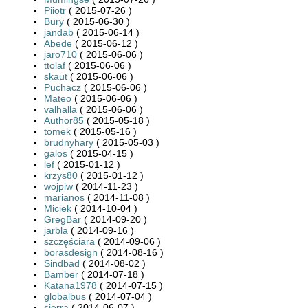
Piiotr
( 2015-07-26 )
Bury
( 2015-06-30 )
jandab
( 2015-06-14 )
Abede
( 2015-06-12 )
jaro710
( 2015-06-06 )
ttolaf
( 2015-06-06 )
skaut
( 2015-06-06 )
Puchacz
( 2015-06-06 )
Mateo
( 2015-06-06 )
valhalla
( 2015-06-06 )
Author85
( 2015-05-18 )
tomek
( 2015-05-16 )
brudnyhary
( 2015-05-03 )
galos
( 2015-04-15 )
lef
( 2015-01-12 )
krzys80
( 2015-01-12 )
wojpiw
( 2014-11-23 )
marianos
( 2014-11-08 )
Miciek
( 2014-10-04 )
GregBar
( 2014-09-20 )
jarbla
( 2014-09-16 )
szczęściara
( 2014-09-06 )
borasdesign
( 2014-08-16 )
Sindbad
( 2014-08-02 )
Bamber
( 2014-07-18 )
Katana1978
( 2014-07-15 )
globalbus
( 2014-07-04 )
sierra
( 2014-06-07 )