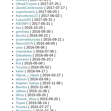
Ultra&Turysta
( 2017-07-25 )
JacekCendrowski
( 2017-07-17 )
superbodzio
( 2017-06-03 )
Kierunkowy22
( 2017-06-02 )
Łukasz83
( 2017-05-31 )
KiESWY
( 2017-05-21 )
kaz
( 2016-10-25 )
gminista
( 2016-09-30 )
jkiczka
( 2016-09-22 )
przemekturysta
( 2016-09-21 )
Nemo5576
( 2016-08-09 )
yass
( 2016-08-06 )
mariobiker
( 2016-07-06 )
Dabalwwy
( 2016-06-04 )
giovanni
( 2016-05-23 )
Kot
( 2016-05-08 )
Turysta
( 2016-05-02 )
kafar
( 2016-04-17 )
Hipcia_i_Hipek
( 2016-03-27 )
elizium
( 2016-03-09 )
Kapitan Sakwa
( 2015-11-08 )
Bambo
( 2015-11-08 )
sldtwa
( 2015-11-06 )
Wiciu
( 2015-09-20 )
Piotrek_Wwa
( 2015-09-20 )
Topek
( 2015-08-14 )
Puszka
( 2015-07-27 )
Mumingse
( 2015-07-26 )