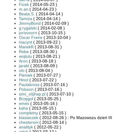
Ficek
( 2014-05-23 )
m.an
( 2014-04-23 )
Beata.S.
( 2014-04-14 )
Tamiza
( 2014-04-14 )
JimmyBond
( 2014-02-09 )
g.rygalski
( 2014-02-08 )
jorisvoorn
( 2013-10-15 )
Oscar Freire
( 2013-10-04 )
hiacynt
( 2013-09-22 )
MarekR
( 2013-08-31 )
Rebe
( 2013-08-30 )
wojtulu
( 2013-08-21 )
Aron
( 2013-08-18 )
jarabl
( 2013-08-09 )
olo
( 2013-08-04 )
Pieniek
( 2013-07-27 )
Hinol
( 2013-07-22 )
Paulakross
( 2013-07-16 )
Polsson
( 2013-07-16 )
simi_xl@wp.pl
( 2013-07-10 )
Brzęgoł
( 2013-05-25 )
emes
( 2013-05-16 )
kaha
( 2013-05-15 )
completny
( 2013-05-15 )
blasiaczek
( 2012-08-26 ) : Po Mazowszu dzień III
chesteroni
( 2012-08-14 )
analityk
( 2012-05-22 )
witek
( 2012-03-12 )