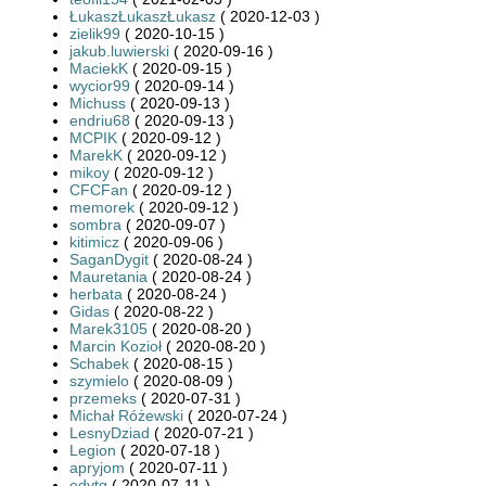
ŁukaszŁukaszŁukasz
( 2020-12-03 )
zielik99
( 2020-10-15 )
jakub.luwierski
( 2020-09-16 )
MaciekK
( 2020-09-15 )
wycior99
( 2020-09-14 )
Michuss
( 2020-09-13 )
endriu68
( 2020-09-13 )
MCPIK
( 2020-09-12 )
MarekK
( 2020-09-12 )
mikoy
( 2020-09-12 )
CFCFan
( 2020-09-12 )
memorek
( 2020-09-12 )
sombra
( 2020-09-07 )
kitimicz
( 2020-09-06 )
SaganDygit
( 2020-08-24 )
Mauretania
( 2020-08-24 )
herbata
( 2020-08-24 )
Gidas
( 2020-08-22 )
Marek3105
( 2020-08-20 )
Marcin Kozioł
( 2020-08-20 )
Schabek
( 2020-08-15 )
szymielo
( 2020-08-09 )
przemeks
( 2020-07-31 )
Michał Różewski
( 2020-07-24 )
LesnyDziad
( 2020-07-21 )
Legion
( 2020-07-18 )
apryjom
( 2020-07-11 )
edytq
( 2020-07-11 )