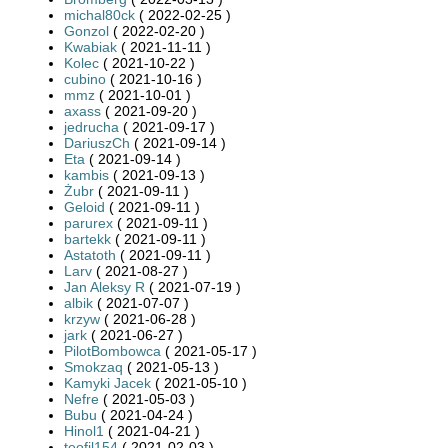
michal80ck
( 2022-02-25 )
Gonzol
( 2022-02-20 )
Kwabiak
( 2021-11-11 )
Kolec
( 2021-10-22 )
cubino
( 2021-10-16 )
mmz
( 2021-10-01 )
axass
( 2021-09-20 )
jedrucha
( 2021-09-17 )
DariuszCh
( 2021-09-14 )
Eta
( 2021-09-14 )
kambis
( 2021-09-13 )
Żubr
( 2021-09-11 )
Geloid
( 2021-09-11 )
parurex
( 2021-09-11 )
bartekk
( 2021-09-11 )
Astatoth
( 2021-09-11 )
Larv
( 2021-08-27 )
Jan Aleksy R
( 2021-07-19 )
albik
( 2021-07-07 )
krzyw
( 2021-06-28 )
jark
( 2021-06-27 )
PilotBombowca
( 2021-05-17 )
Smokzaq
( 2021-05-13 )
Kamyki Jacek
( 2021-05-10 )
Nefre
( 2021-05-03 )
Bubu
( 2021-04-24 )
Hinol1
( 2021-04-21 )
teofil154
( 2021-02-03 )