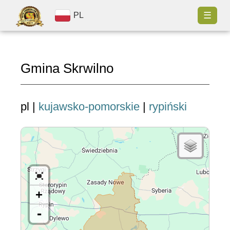
☰
PL
Gmina Skrwilno
pl |
kujawsko-pomorskie
|
rypiński
+
-