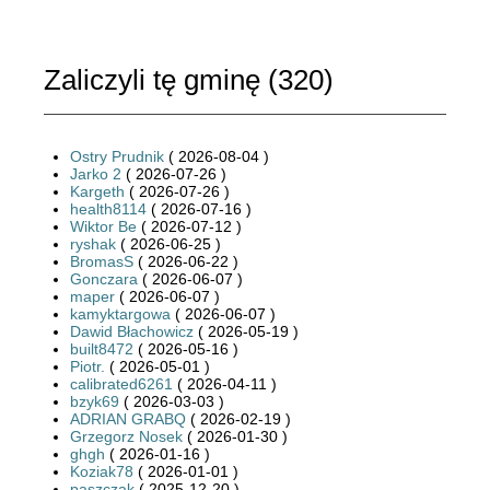
Zaliczyli tę gminę (
320
)
Ostry Prudnik
( 2026-08-04 )
Jarko 2
( 2026-07-26 )
Kargeth
( 2026-07-26 )
health8114
( 2026-07-16 )
Wiktor Be
( 2026-07-12 )
ryshak
( 2026-06-25 )
BromasS
( 2026-06-22 )
Gonczara
( 2026-06-07 )
maper
( 2026-06-07 )
kamyktargowa
( 2026-06-07 )
Dawid Błachowicz
( 2026-05-19 )
built8472
( 2026-05-16 )
Piotr.
( 2026-05-01 )
calibrated6261
( 2026-04-11 )
bzyk69
( 2026-03-03 )
ADRIAN GRABQ
( 2026-02-19 )
Grzegorz Nosek
( 2026-01-30 )
ghgh
( 2026-01-16 )
Koziak78
( 2026-01-01 )
paszczak
( 2025-12-20 )