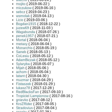
mojito
( 2019-06-22 )
miczukow
( 2019-06-16 )
sebcz
( 2019-04-23 )
wsmolak
( 2019-04-13 )
Licio
( 2019-03-06 )
Bogdan1915
( 2018-12-22 )
juzew69
( 2018-11-03 )
Wagabunda
( 2018-07-26 )
penek1957
( 2018-07-21 )
Mortal
( 2018-06-04 )
metaxy
( 2018-06-04 )
Monarchis
( 2018-05-19 )
Saneb
( 2018-05-13 )
CoLesiu
( 2018-05-12 )
AdamBiczak
( 2018-05-12 )
Sylaryba
( 2018-05-07 )
Mijah
( 2018-05-06 )
achom
( 2018-05-04 )
latant
( 2018-04-30 )
muzmar
( 2018-04-29 )
Fistaszek
( 2018-01-29 )
lukasz78
( 2017-12-28 )
RedBlacksFan
( 2017-09-10 )
Tropiciel Lampionow
( 2017-08-16 )
gnievko
( 2017-08-12 )
KroZRider
( 2017-08-05 )
Stradovius
( 2017-08-04 )
osesku
( 2017-07-29 )