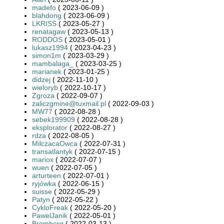
madefo
( 2023-06-09 )
blahdong
( 2023-06-09 )
LKRISS
( 2023-05-27 )
renatagaw
( 2023-05-13 )
RODDOS
( 2023-05-01 )
lukasz1994
( 2023-04-23 )
simon1m
( 2023-03-29 )
mambalaga_
( 2023-03-25 )
marianek
( 2023-01-25 )
didzej
( 2022-11-10 )
wieloryb
( 2022-10-17 )
Zgroza
( 2022-09-07 )
zaliczgmine@tuxmail.pl
( 2022-09-03 )
MW77
( 2022-08-28 )
sebek199909
( 2022-08-28 )
eksplorator
( 2022-08-27 )
rdza
( 2022-08-05 )
MilczacaOwca
( 2022-07-31 )
transatlantyk
( 2022-07-15 )
mariox
( 2022-07-07 )
wuen
( 2022-07-05 )
arturteen
( 2022-07-01 )
ryjówka
( 2022-06-15 )
suisse
( 2022-05-29 )
Patyn
( 2022-05-22 )
CykloFreak
( 2022-05-20 )
PawelJanik
( 2022-05-01 )
Bromberg
( 2022-03-13 )