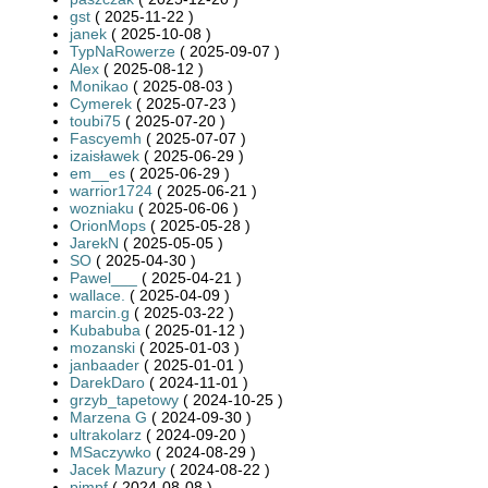
gst
( 2025-11-22 )
janek
( 2025-10-08 )
TypNaRowerze
( 2025-09-07 )
Alex
( 2025-08-12 )
Monikao
( 2025-08-03 )
Cymerek
( 2025-07-23 )
toubi75
( 2025-07-20 )
Fascyemh
( 2025-07-07 )
izaisławek
( 2025-06-29 )
em__es
( 2025-06-29 )
warrior1724
( 2025-06-21 )
wozniaku
( 2025-06-06 )
OrionMops
( 2025-05-28 )
JarekN
( 2025-05-05 )
SO
( 2025-04-30 )
Pawel___
( 2025-04-21 )
wallace.
( 2025-04-09 )
marcin.g
( 2025-03-22 )
Kubabuba
( 2025-01-12 )
mozanski
( 2025-01-03 )
janbaader
( 2025-01-01 )
DarekDaro
( 2024-11-01 )
grzyb_tapetowy
( 2024-10-25 )
Marzena G
( 2024-09-30 )
ultrakolarz
( 2024-09-20 )
MSaczywko
( 2024-08-29 )
Jacek Mazury
( 2024-08-22 )
pimpf
( 2024-08-08 )