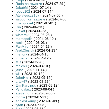
Ruda na rowerze
( 2024-07-29 )
JakubM
( 2024-07-14 )
roody102
( 2024-07-14 )
Atelateusz2137
( 2024-07-06 )
wspodnicynaszosie
( 2024-07-06 )
Kris_gravel
( 2024-07-01 )
Gio
( 2024-06-23 )
Klekot
( 2024-06-23 )
wiaterek
( 2024-06-23 )
marcopollo
( 2024-06-12 )
kasin
( 2024-06-03 )
PanMiro
( 2024-04-13 )
ArekOlesiak
( 2024-04-13 )
menork
( 2024-04-13 )
torpeda
( 2024-04-12 )
MG
( 2024-03-28 )
mnichu
( 2024-03-10 )
jassa
( 2023-11-14 )
wiki
( 2023-10-12 )
Jabol4all
( 2023-09-12 )
artek67
( 2023-08-22 )
EmilKarpinski
( 2023-08-12 )
Pyndalarz
( 2023-08-04 )
szy97mon
( 2023-07-30 )
monia
( 2023-07-21 )
agnieszkamy
( 2023-07-09 )
tytan
( 2023-07-08 )
Alan
( 2023-06-11 )