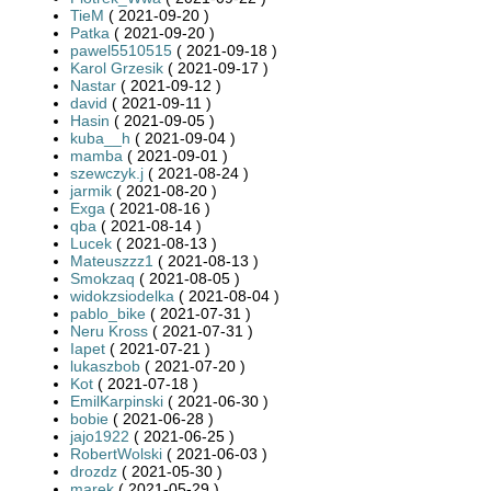
TieM
( 2021-09-20 )
Patka
( 2021-09-20 )
pawel5510515
( 2021-09-18 )
Karol Grzesik
( 2021-09-17 )
Nastar
( 2021-09-12 )
david
( 2021-09-11 )
Hasin
( 2021-09-05 )
kuba__h
( 2021-09-04 )
mamba
( 2021-09-01 )
szewczyk.j
( 2021-08-24 )
jarmik
( 2021-08-20 )
Exga
( 2021-08-16 )
qba
( 2021-08-14 )
Lucek
( 2021-08-13 )
Mateuszzz1
( 2021-08-13 )
Smokzaq
( 2021-08-05 )
widokzsiodelka
( 2021-08-04 )
pablo_bike
( 2021-07-31 )
Neru Kross
( 2021-07-31 )
Iapet
( 2021-07-21 )
lukaszbob
( 2021-07-20 )
Kot
( 2021-07-18 )
EmilKarpinski
( 2021-06-30 )
bobie
( 2021-06-28 )
jajo1922
( 2021-06-25 )
RobertWolski
( 2021-06-03 )
drozdz
( 2021-05-30 )
marek
( 2021-05-29 )