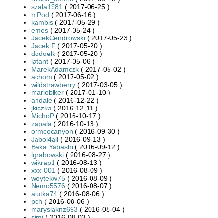
szala1981
( 2017-06-25 )
mPod
( 2017-06-16 )
kambis
( 2017-05-29 )
emes
( 2017-05-24 )
JacekCendrowski
( 2017-05-23 )
Jacek F
( 2017-05-20 )
dodoelk
( 2017-05-20 )
latant
( 2017-05-06 )
MarekAdamczk
( 2017-05-02 )
achom
( 2017-05-02 )
wildstrawberry
( 2017-03-05 )
mariobiker
( 2017-01-10 )
andale
( 2016-12-22 )
jkiczka
( 2016-12-11 )
MichoP
( 2016-10-17 )
zapala
( 2016-10-13 )
ormcocanyon
( 2016-09-30 )
Jabol4all
( 2016-09-13 )
Baka Yabashi
( 2016-09-12 )
lgrabowski
( 2016-08-27 )
wikrap1
( 2016-08-13 )
xxx-001
( 2016-08-09 )
woytekw75
( 2016-08-09 )
Nemo5576
( 2016-08-07 )
alutka74
( 2016-08-06 )
pch
( 2016-08-06 )
marysiaknz693
( 2016-08-04 )
simi
( 2016-08-03 )