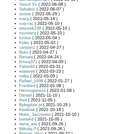
Sanch Es
( 2022-06-08 )
Sebabor
( 2022-06-07 )
suisse
( 2022-05-29 )
marg
( 2022-05-18 )
nvq-rac
( 2022-05-10 )
siwusek198
( 2022-05-10 )
novotarq
( 2022-05-10 )
turdus
( 2022-05-04 )
Kolec
( 2022-05-02 )
canyon1
( 2022-04-27 )
Byku
( 2022-04-27 )
Renata
( 2022-04-24 )
Emeq321
( 2022-04-09 )
Pablo84
( 2022-03-31 )
wiaterek
( 2022-03-23 )
milka
( 2022-03-09 )
Rafael_1998
( 2022-01-27 )
Freebird
( 2022-01-08 )
Hermogeness
( 2022-01-08 )
Danad
( 2021-11-10 )
theli
( 2021-11-05 )
Bylegdzie.pl
( 2021-10-25 )
Kwabiak
( 2021-10-18 )
Maks_Saczywko
( 2021-10-10 )
bartekd
( 2021-10-05 )
daria_wie
( 2021-09-26 )
Mikołaj P
( 2021-09-26 )
Piotrek_Wwa
( 2021-09-22 )