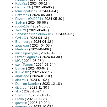
KubaSz
( 2024-06-11 )
DariuszCh
( 2024-06-05 )
tomciopaluch
( 2024-06-04 )
Pszemek
( 2024-05-30 )
PszemekOd2021
( 2024-05-30 )
Sialkin
( 2024-05-06 )
roody102
( 2024-05-05 )
Talib79
( 2024-05-04 )
Sebastian Napiórkowski
( 2024-05-02 )
GALJO
( 2024-04-13 )
Bromberg
( 2024-04-12 )
zeusjoan
( 2024-04-08 )
Merfciak
( 2024-04-06 )
michalpokrywa
( 2024-04-06 )
Oliwier łaguniak
( 2024-03-30 )
MG
( 2024-03-28 )
ez4_Tomas
( 2024-03-24 )
Banan
( 2024-03-04 )
Kuba102
( 2024-02-14 )
andziape
( 2024-01-10 )
alezmu
( 2024-01-02 )
Damian Iwanicz
( 2023-12-18 )
djcargo
( 2023-11-30 )
ako
( 2023-10-24 )
SzymonP
( 2023-10-12 )
Djoko
( 2023-10-12 )
gozdzix
( 2023-10-09 )
marsonek
( 2023-10-02 )