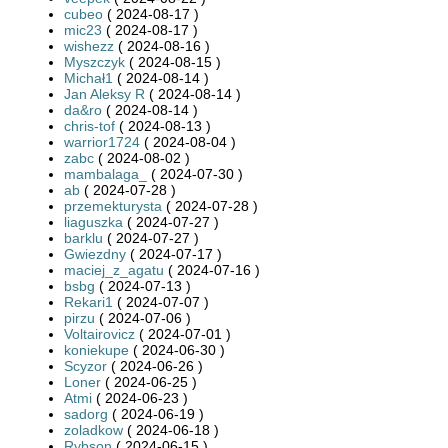
cubeo
( 2024-08-17 )
mic23
( 2024-08-17 )
wishezz
( 2024-08-16 )
Myszczyk
( 2024-08-15 )
Michał1
( 2024-08-14 )
Jan Aleksy R
( 2024-08-14 )
da&ro
( 2024-08-14 )
chris-tof
( 2024-08-13 )
warrior1724
( 2024-08-04 )
zabc
( 2024-08-02 )
mambalaga_
( 2024-07-30 )
ab
( 2024-07-28 )
przemekturysta
( 2024-07-28 )
liaguszka
( 2024-07-27 )
barklu
( 2024-07-27 )
Gwiezdny
( 2024-07-17 )
maciej_z_agatu
( 2024-07-16 )
bsbg
( 2024-07-13 )
Rekari1
( 2024-07-07 )
pirzu
( 2024-07-06 )
Voltairovicz
( 2024-07-01 )
koniekupe
( 2024-06-30 )
Scyzor
( 2024-06-26 )
Loner
( 2024-06-25 )
Atmi
( 2024-06-23 )
sadorg
( 2024-06-19 )
zoladkow
( 2024-06-18 )
Rybson
( 2024-06-15 )