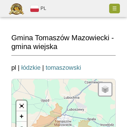
☰
PL
Gmina Tomaszów Mazowiecki -
gmina wiejska
pl |
łódzkie
|
tomaszowski
+
-