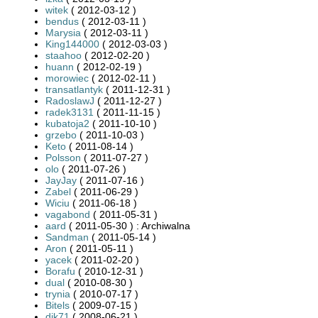
witek
( 2012-03-12 )
bendus
( 2012-03-11 )
Marysia
( 2012-03-11 )
King144000
( 2012-03-03 )
staahoo
( 2012-02-20 )
huann
( 2012-02-19 )
morowiec
( 2012-02-11 )
transatlantyk
( 2011-12-31 )
RadoslawJ
( 2011-12-27 )
radek3131
( 2011-11-15 )
kubatoja2
( 2011-10-10 )
grzebo
( 2011-10-03 )
Keto
( 2011-08-14 )
Polsson
( 2011-07-27 )
olo
( 2011-07-26 )
JayJay
( 2011-07-16 )
Zabel
( 2011-06-29 )
Wiciu
( 2011-06-18 )
vagabond
( 2011-05-31 )
aard
( 2011-05-30 ) : Archiwalna
Sandman
( 2011-05-14 )
Aron
( 2011-05-11 )
yacek
( 2011-02-20 )
Borafu
( 2010-12-31 )
dual
( 2010-08-30 )
trynia
( 2010-07-17 )
Bitels
( 2009-07-15 )
djk71
( 2008-06-21 )