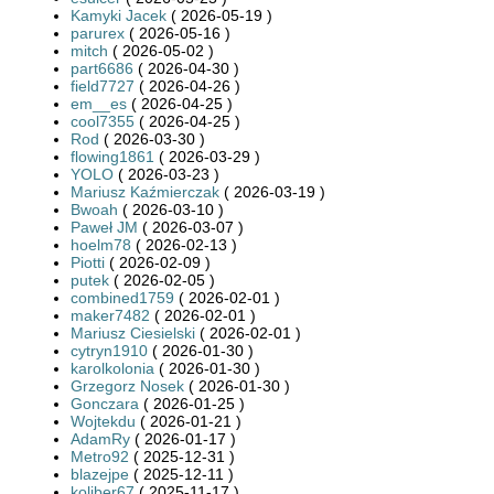
Kamyki Jacek
( 2026-05-19 )
parurex
( 2026-05-16 )
mitch
( 2026-05-02 )
part6686
( 2026-04-30 )
field7727
( 2026-04-26 )
em__es
( 2026-04-25 )
cool7355
( 2026-04-25 )
Rod
( 2026-03-30 )
flowing1861
( 2026-03-29 )
YOLO
( 2026-03-23 )
Mariusz Kaźmierczak
( 2026-03-19 )
Bwoah
( 2026-03-10 )
Paweł JM
( 2026-03-07 )
hoelm78
( 2026-02-13 )
Piotti
( 2026-02-09 )
putek
( 2026-02-05 )
combined1759
( 2026-02-01 )
maker7482
( 2026-02-01 )
Mariusz Ciesielski
( 2026-02-01 )
cytryn1910
( 2026-01-30 )
karolkolonia
( 2026-01-30 )
Grzegorz Nosek
( 2026-01-30 )
Gonczara
( 2026-01-25 )
Wojtekdu
( 2026-01-21 )
AdamRy
( 2026-01-17 )
Metro92
( 2025-12-31 )
blazejpe
( 2025-12-11 )
koliber67
( 2025-11-17 )