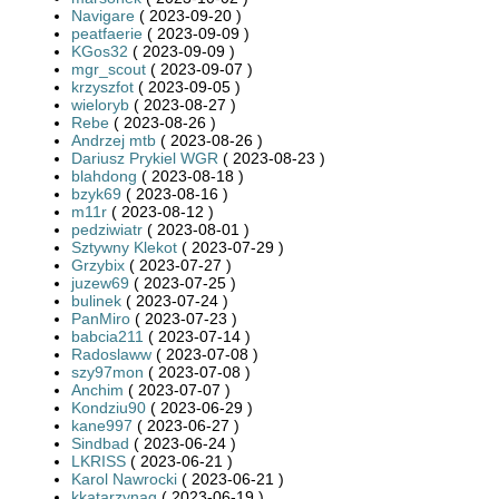
Navigare
( 2023-09-20 )
peatfaerie
( 2023-09-09 )
KGos32
( 2023-09-09 )
mgr_scout
( 2023-09-07 )
krzyszfot
( 2023-09-05 )
wieloryb
( 2023-08-27 )
Rebe
( 2023-08-26 )
Andrzej mtb
( 2023-08-26 )
Dariusz Prykiel WGR
( 2023-08-23 )
blahdong
( 2023-08-18 )
bzyk69
( 2023-08-16 )
m11r
( 2023-08-12 )
pedziwiatr
( 2023-08-01 )
Sztywny Klekot
( 2023-07-29 )
Grzybix
( 2023-07-27 )
juzew69
( 2023-07-25 )
bulinek
( 2023-07-24 )
PanMiro
( 2023-07-23 )
babcia211
( 2023-07-14 )
Radoslaww
( 2023-07-08 )
szy97mon
( 2023-07-08 )
Anchim
( 2023-07-07 )
Kondziu90
( 2023-06-29 )
kane997
( 2023-06-27 )
Sindbad
( 2023-06-24 )
LKRISS
( 2023-06-21 )
Karol Nawrocki
( 2023-06-21 )
kkatarzynag
( 2023-06-19 )