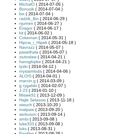
MichalO
( 2014-07-05 )
Bonusik
( 2014-07-04 )
bix
( 2014-07-04 )
radzik_lbn
( 2014-06-29 )
njumen
( 2014-06-27 )
Evagor
( 2014-06-17 )
kit
( 2014-06-02 )
Cokeman
( 2014-05-31 )
Hipcia_i_Hipek
( 2014-05-18 )
Navrazz
( 2014-05-07 )
pawelhala
( 2014-05-07 )
ziutoslaw
( 2014-04-21 )
hansglopke
( 2014-04-21 )
tyski
( 2014-04-12 )
mysiamloda
( 2014-04-06 )
ALOIS
( 2014-04-01 )
marcin.g
( 2014-03-09 )
g.rygalski
( 2014-02-07 )
J-23
( 2014-01-10 )
Misiek91
( 2013-12-09 )
Hajle Selassie
( 2013-11-18 )
siwuch
( 2013-10-20 )
matpaw
( 2013-09-20 )
serkuson
( 2013-09-14 )
ambi
( 2013-09-08 )
luke333
( 2013-09-08 )
luks
( 2013-08-31 )
Pawtlen
( 2013-08-28 )