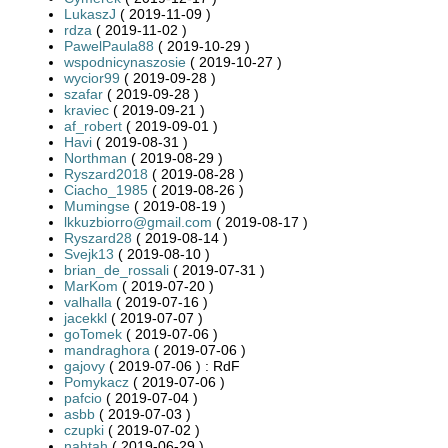
LukaszJ
( 2019-11-09 )
rdza
( 2019-11-02 )
PawelPaula88
( 2019-10-29 )
wspodnicynaszosie
( 2019-10-27 )
wycior99
( 2019-09-28 )
szafar
( 2019-09-28 )
kraviec
( 2019-09-21 )
af_robert
( 2019-09-01 )
Havi
( 2019-08-31 )
Northman
( 2019-08-29 )
Ryszard2018
( 2019-08-28 )
Ciacho_1985
( 2019-08-26 )
Mumingse
( 2019-08-19 )
lkkuzbiorro@gmail.com
( 2019-08-17 )
Ryszard28
( 2019-08-14 )
Svejk13
( 2019-08-10 )
brian_de_rossali
( 2019-07-31 )
MarKom
( 2019-07-20 )
valhalla
( 2019-07-16 )
jacekkl
( 2019-07-07 )
goTomek
( 2019-07-06 )
mandraghora
( 2019-07-06 )
gajovy
( 2019-07-06 ) : RdF
Pomykacz
( 2019-07-06 )
pafcio
( 2019-07-04 )
asbb
( 2019-07-03 )
czupki
( 2019-07-02 )
nahtah
( 2019-06-29 )