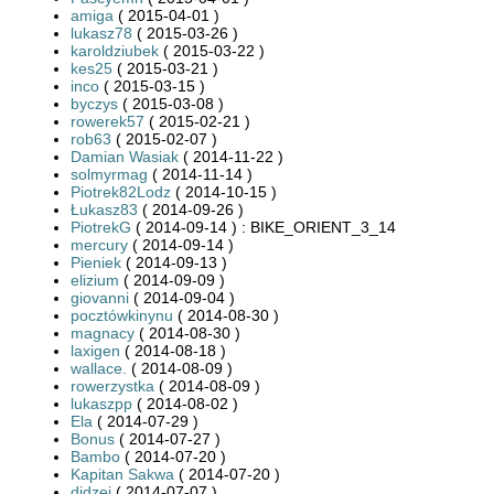
amiga
( 2015-04-01 )
lukasz78
( 2015-03-26 )
karoldziubek
( 2015-03-22 )
kes25
( 2015-03-21 )
inco
( 2015-03-15 )
byczys
( 2015-03-08 )
rowerek57
( 2015-02-21 )
rob63
( 2015-02-07 )
Damian Wasiak
( 2014-11-22 )
solmyrmag
( 2014-11-14 )
Piotrek82Lodz
( 2014-10-15 )
Łukasz83
( 2014-09-26 )
PiotrekG
( 2014-09-14 ) : BIKE_ORIENT_3_14
mercury
( 2014-09-14 )
Pieniek
( 2014-09-13 )
elizium
( 2014-09-09 )
giovanni
( 2014-09-04 )
pocztówkinynu
( 2014-08-30 )
magnacy
( 2014-08-30 )
laxigen
( 2014-08-18 )
wallace.
( 2014-08-09 )
rowerzystka
( 2014-08-09 )
lukaszpp
( 2014-08-02 )
Ela
( 2014-07-29 )
Bonus
( 2014-07-27 )
Bambo
( 2014-07-20 )
Kapitan Sakwa
( 2014-07-20 )
didzej
( 2014-07-07 )