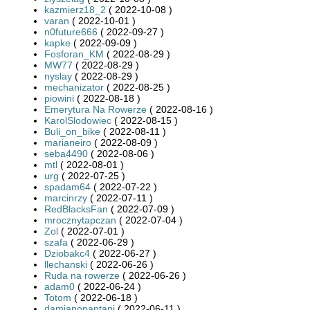
kazmierz18_2
( 2022-10-08 )
varan
( 2022-10-01 )
n0future666
( 2022-09-27 )
kapke
( 2022-09-09 )
Fosforan_KM
( 2022-08-29 )
MW77
( 2022-08-29 )
nyslay
( 2022-08-29 )
mechanizator
( 2022-08-25 )
piowini
( 2022-08-18 )
Emerytura Na Rowerze
( 2022-08-16 )
KarolSlodowiec
( 2022-08-15 )
Buli_on_bike
( 2022-08-11 )
marianeiro
( 2022-08-09 )
seba4490
( 2022-08-06 )
mtl
( 2022-08-01 )
urg
( 2022-07-25 )
spadam64
( 2022-07-22 )
marcinrzy
( 2022-07-11 )
RedBlacksFan
( 2022-07-09 )
mrocznytapczan
( 2022-07-04 )
Zol
( 2022-07-01 )
szafa
( 2022-06-29 )
Dziobakc4
( 2022-06-27 )
llechanski
( 2022-06-26 )
Ruda na rowerze
( 2022-06-26 )
adam0
( 2022-06-24 )
Totom
( 2022-06-18 )
damianopantani
( 2022-06-11 )