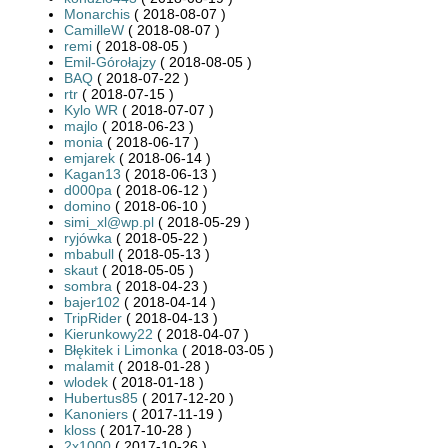
Monarchis
( 2018-08-07 )
CamilleW
( 2018-08-07 )
remi
( 2018-08-05 )
Emil-Górołajzy
( 2018-08-05 )
BAQ
( 2018-07-22 )
rtr
( 2018-07-15 )
Kylo WR
( 2018-07-07 )
majlo
( 2018-06-23 )
monia
( 2018-06-17 )
emjarek
( 2018-06-14 )
Kagan13
( 2018-06-13 )
d000pa
( 2018-06-12 )
domino
( 2018-06-10 )
simi_xl@wp.pl
( 2018-05-29 )
ryjówka
( 2018-05-22 )
mbabull
( 2018-05-13 )
skaut
( 2018-05-05 )
sombra
( 2018-04-23 )
bajer102
( 2018-04-14 )
TripRider
( 2018-04-13 )
Kierunkowy22
( 2018-04-07 )
Błękitek i Limonka
( 2018-03-05 )
malamit
( 2018-01-28 )
wlodek
( 2018-01-18 )
Hubertus85
( 2017-12-20 )
Kanoniers
( 2017-11-19 )
kloss
( 2017-10-28 )
2x1000
( 2017-10-26 )