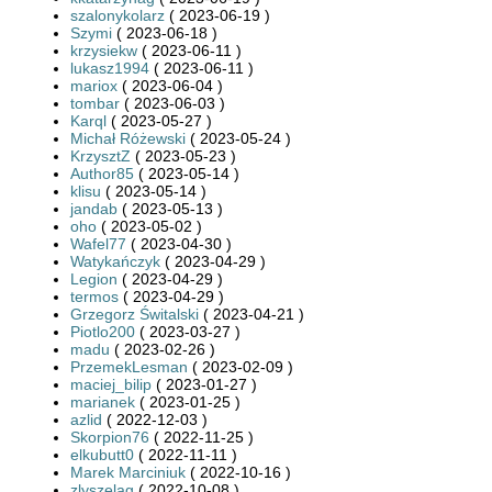
szalonykolarz
( 2023-06-19 )
Szymi
( 2023-06-18 )
krzysiekw
( 2023-06-11 )
lukasz1994
( 2023-06-11 )
mariox
( 2023-06-04 )
tombar
( 2023-06-03 )
Karql
( 2023-05-27 )
Michał Różewski
( 2023-05-24 )
KrzysztZ
( 2023-05-23 )
Author85
( 2023-05-14 )
klisu
( 2023-05-14 )
jandab
( 2023-05-13 )
oho
( 2023-05-02 )
Wafel77
( 2023-04-30 )
Watykańczyk
( 2023-04-29 )
Legion
( 2023-04-29 )
termos
( 2023-04-29 )
Grzegorz Świtalski
( 2023-04-21 )
Piotlo200
( 2023-03-27 )
madu
( 2023-02-26 )
PrzemekLesman
( 2023-02-09 )
maciej_bilip
( 2023-01-27 )
marianek
( 2023-01-25 )
azlid
( 2022-12-03 )
Skorpion76
( 2022-11-25 )
elkubutt0
( 2022-11-11 )
Marek Marciniuk
( 2022-10-16 )
zlyszelag
( 2022-10-08 )