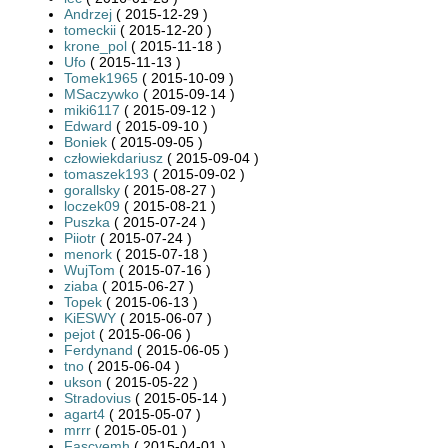
Andrzej
( 2015-12-29 )
tomeckii
( 2015-12-20 )
krone_pol
( 2015-11-18 )
Ufo
( 2015-11-13 )
Tomek1965
( 2015-10-09 )
MSaczywko
( 2015-09-14 )
miki6117
( 2015-09-12 )
Edward
( 2015-09-10 )
Boniek
( 2015-09-05 )
człowiekdariusz
( 2015-09-04 )
tomaszek193
( 2015-09-02 )
gorallsky
( 2015-08-27 )
loczek09
( 2015-08-21 )
Puszka
( 2015-07-24 )
Piiotr
( 2015-07-24 )
menork
( 2015-07-18 )
WujTom
( 2015-07-16 )
ziaba
( 2015-06-27 )
Topek
( 2015-06-13 )
KiESWY
( 2015-06-07 )
pejot
( 2015-06-06 )
Ferdynand
( 2015-06-05 )
tno
( 2015-06-04 )
ukson
( 2015-05-22 )
Stradovius
( 2015-05-14 )
agart4
( 2015-05-07 )
mrrr
( 2015-05-01 )
Fascyemh
( 2015-04-01 )