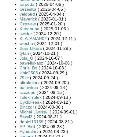
torpeda
( 2025-04-06 )
GrzesKa
( 2025-04-05 )
velobird
( 2025-04-04 )
Maverick
( 2025-01-31 )
Czesław
( 2025-01-20 )
Kubabuba
( 2025-01-06 )
swidar
( 2024-12-20 )
KLAJAMAR02
( 2024-12-11 )
wiecha
( 2024-12-01 )
Beer Bikers
( 2024-11-29 )
tytan
( 2024-10-21 )
Jola_G
( 2024-10-07 )
pawellukasz
( 2024-10-06 )
Chris_Bo
( 2024-10-03 )
kibic2503
( 2024-09-29 )
79kc
( 2024-09-24 )
ultrakolarz
( 2024-09-20 )
balbinkaa
( 2024-09-18 )
szczeps
( 2024-09-15 )
TolekTrolek
( 2024-09-13 )
CykloFreak
( 2024-09-12 )
Binczor
( 2024-09-06 )
Michał Liwiński
( 2024-09-01 )
Bazyl3
( 2024-08-31 )
daniel13169
( 2024-08-31 )
AP_Bird
( 2024-08-28 )
Pyndalarz
( 2024-08-23 )
veepek
( 2024-08-22 )