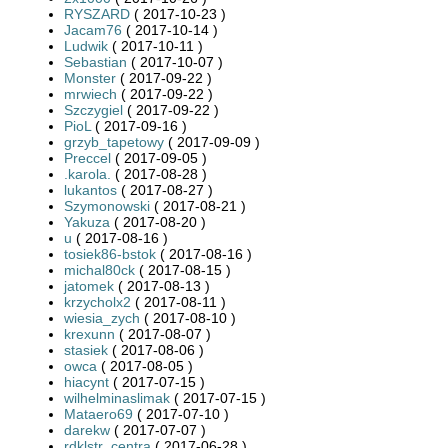
RYSZARD
( 2017-10-23 )
Jacam76
( 2017-10-14 )
Ludwik
( 2017-10-11 )
Sebastian
( 2017-10-07 )
Monster
( 2017-09-22 )
mrwiech
( 2017-09-22 )
Szczygiel
( 2017-09-22 )
PioL
( 2017-09-16 )
grzyb_tapetowy
( 2017-09-09 )
Preccel
( 2017-09-05 )
.karola.
( 2017-08-28 )
lukantos
( 2017-08-27 )
Szymonowski
( 2017-08-21 )
Yakuza
( 2017-08-20 )
u
( 2017-08-16 )
tosiek86-bstok
( 2017-08-16 )
michal80ck
( 2017-08-15 )
jatomek
( 2017-08-13 )
krzycholx2
( 2017-08-11 )
wiesia_zych
( 2017-08-10 )
krexunn
( 2017-08-07 )
stasiek
( 2017-08-06 )
owca
( 2017-08-05 )
hiacynt
( 2017-07-15 )
wilhelminaslimak
( 2017-07-15 )
Mataero69
( 2017-07-10 )
darekw
( 2017-07-07 )
rdklstr_centra
( 2017-06-28 )