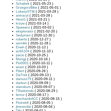
Schabek
( 2021-05-23 )
GrzegorzBike
( 2021-05-01 )
LukasySTW
( 2021-03-28 )
antracyt
( 2021-03-28 )
Hinol1
( 2021-03-21 )
krzyw
( 2021-03-14 )
Spawacz
( 2021-03-02 )
eksplorator
( 2021-02-20 )
Sedymen
( 2020-12-30 )
roberts
( 2020-12-27 )
sernikk
( 2020-11-28 )
Erwin
( 2020-11-12 )
ac65104
( 2020-11-10 )
pacio
( 2020-10-25 )
Mongji
( 2020-10-16 )
Pio0001
( 2020-10-11 )
wuen
( 2020-10-03 )
Pitert
( 2020-09-28 )
DaTrek
( 2020-09-13 )
dariusz79
( 2020-09-11 )
darkon
( 2020-09-09 )
stanskum
( 2020-09-07 )
TRadomski
( 2020-08-29 )
lemur
( 2020-08-17 )
mechanikACC
( 2020-08-15 )
PiotrekK
( 2020-08-05 )
jlneverdie
( 2020-08-04 )
Dibi
( 2020-08-01 )