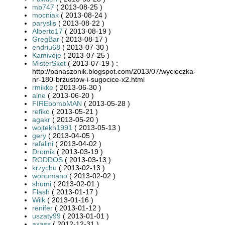
mb747
( 2013-08-25 )
mocniak
( 2013-08-24 )
paryslis
( 2013-08-22 )
Alberto17
( 2013-08-19 )
GregBar
( 2013-08-17 )
endriu68
( 2013-07-30 )
Kamivoje
( 2013-07-25 )
MisterSkot
( 2013-07-19 ) :
http://panaszonik.blogspot.com/2013/07/wycieczka-
nr-180-brzustow-i-sugocice-x2.html
rmikke
( 2013-06-30 )
alne
( 2013-06-20 )
FIREbombMAN
( 2013-05-28 )
refiko
( 2013-05-21 )
agakr
( 2013-05-20 )
wojtekh1991
( 2013-05-13 )
gery
( 2013-04-05 )
rafalini
( 2013-04-02 )
Dromik
( 2013-03-19 )
RODDOS
( 2013-03-13 )
krzychu
( 2013-02-13 )
wohumano
( 2013-02-02 )
shumi
( 2013-02-01 )
Flash
( 2013-01-17 )
Wilk
( 2013-01-16 )
renifer
( 2013-01-12 )
uszaty99
( 2013-01-01 )
axass
( 2012-12-31 )