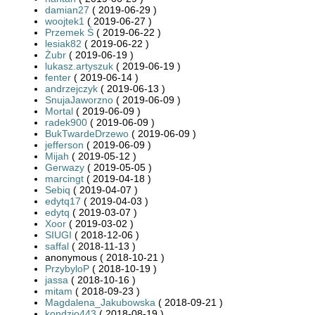
damian27
( 2019-06-29 )
woojtek1
( 2019-06-27 )
Przemek Ś
( 2019-06-22 )
lesiak82
( 2019-06-22 )
Żubr
( 2019-06-19 )
lukasz.artyszuk
( 2019-06-19 )
fenter
( 2019-06-14 )
andrzejczyk
( 2019-06-13 )
SnujaJaworzno
( 2019-06-09 )
Mortal
( 2019-06-09 )
radek900
( 2019-06-09 )
BukTwardeDrzewo
( 2019-06-09 )
jefferson
( 2019-06-09 )
Mijah
( 2019-05-12 )
Gerwazy
( 2019-05-05 )
marcingt
( 2019-04-18 )
Sebiq
( 2019-04-07 )
edytq17
( 2019-04-03 )
edytq
( 2019-03-07 )
Xoor
( 2019-03-02 )
SIUGI
( 2018-12-06 )
saffal
( 2018-11-13 )
anonymous ( 2018-10-21 )
PrzybyloP
( 2018-10-19 )
jassa
( 2018-10-16 )
mitam
( 2018-09-23 )
Magdalena_Jakubowska
( 2018-09-21 )
kondzio443
( 2018-08-19 )