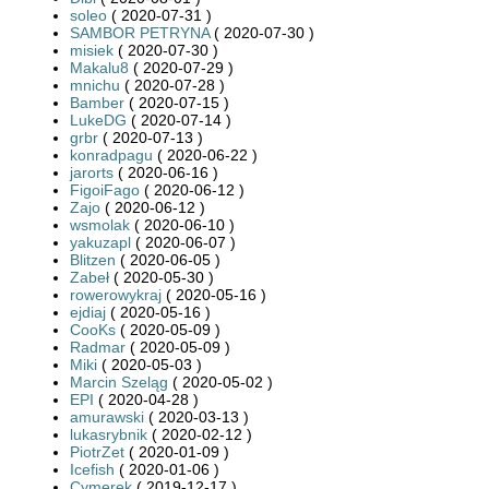
soleo
( 2020-07-31 )
SAMBOR PETRYNA
( 2020-07-30 )
misiek
( 2020-07-30 )
Makalu8
( 2020-07-29 )
mnichu
( 2020-07-28 )
Bamber
( 2020-07-15 )
LukeDG
( 2020-07-14 )
grbr
( 2020-07-13 )
konradpagu
( 2020-06-22 )
jarorts
( 2020-06-16 )
FigoiFago
( 2020-06-12 )
Zajo
( 2020-06-12 )
wsmolak
( 2020-06-10 )
yakuzapl
( 2020-06-07 )
Blitzen
( 2020-06-05 )
Zabeł
( 2020-05-30 )
rowerowykraj
( 2020-05-16 )
ejdiaj
( 2020-05-16 )
CooKs
( 2020-05-09 )
Radmar
( 2020-05-09 )
Miki
( 2020-05-03 )
Marcin Szeląg
( 2020-05-02 )
EPI
( 2020-04-28 )
amurawski
( 2020-03-13 )
lukasrybnik
( 2020-02-12 )
PiotrZet
( 2020-01-09 )
Icefish
( 2020-01-06 )
Cymerek
( 2019-12-17 )