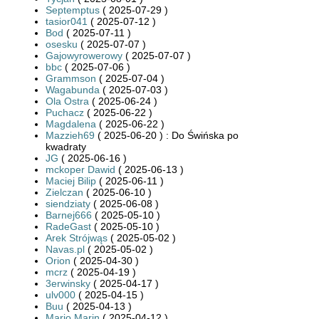
Septemptus
( 2025-07-29 )
tasior041
( 2025-07-12 )
Bod
( 2025-07-11 )
osesku
( 2025-07-07 )
Gajowyrowerowy
( 2025-07-07 )
bbc
( 2025-07-06 )
Grammson
( 2025-07-04 )
Wagabunda
( 2025-07-03 )
Ola Ostra
( 2025-06-24 )
Puchacz
( 2025-06-22 )
Magdalena
( 2025-06-22 )
Mazzieh69
( 2025-06-20 ) : Do Świńska po
kwadraty
JG
( 2025-06-16 )
mckoper Dawid
( 2025-06-13 )
Maciej Bilip
( 2025-06-11 )
Zielczan
( 2025-06-10 )
siendziaty
( 2025-06-08 )
Barnej666
( 2025-05-10 )
RadeGast
( 2025-05-10 )
Arek Strójwąs
( 2025-05-02 )
Navas.pl
( 2025-05-02 )
Orion
( 2025-04-30 )
mcrz
( 2025-04-19 )
3erwinsky
( 2025-04-17 )
ulv000
( 2025-04-15 )
Buu
( 2025-04-13 )
Mario Marin
( 2025-04-12 )