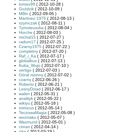
tomex99
( 2012-10-28 )
Goździk
( 2012-10-09 )
MBin
( 2012-09-05 )
Martinez-1975
( 2012-08-13 )
szymczak
( 2012-08-11 )
Tymoteuszka
( 2012-08-04 )
Horche
( 2012-08-03 )
michal15
( 2012-07-27 )
radom17
( 2012-07-25 )
Czarny1975
( 2012-07-22 )
completny
( 2012-07-20 )
Raf_i_Ka
( 2012-07-17 )
globalbus
( 2012-07-13 )
Kuba_Wujo
( 2012-07-10 )
vertigo
( 2012-07-03 )
Góral nizinny
( 2012-07-02 )
czarny
( 2012-06-26 )
Roberto
( 2012-06-21 )
LesnyDziad
( 2012-06-17 )
walen
( 2012-05-31 )
analityk
( 2012-05-22 )
wikiyu
( 2012-05-18 )
inimicus
( 2012-05-14 )
TeczowaMagia
( 2012-05-08 )
wozniaku
( 2012-05-07 )
Waxmund
( 2012-05-01 )
ciman
( 2012-04-14 )
izka
( 2012-03-19 )