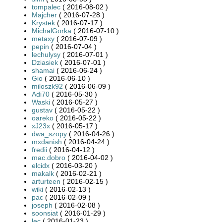
tompalec
( 2016-08-02 )
Majcher
( 2016-07-28 )
Krystek
( 2016-07-17 )
MichalGorka
( 2016-07-10 )
metaxy
( 2016-07-09 )
pepin
( 2016-07-04 )
lechulysy
( 2016-07-01 )
Dziasiek
( 2016-07-01 )
shamai
( 2016-06-24 )
Gio
( 2016-06-10 )
miloszk92
( 2016-06-09 )
Adi70
( 2016-05-30 )
Waski
( 2016-05-27 )
gustav
( 2016-05-22 )
oareko
( 2016-05-22 )
xJ23x
( 2016-05-17 )
dwa_szopy
( 2016-04-26 )
mxdanish
( 2016-04-24 )
fredii
( 2016-04-12 )
mac.dobro
( 2016-04-02 )
elcidx
( 2016-03-20 )
makalk
( 2016-02-21 )
arturteen
( 2016-02-15 )
wiki
( 2016-02-13 )
pac
( 2016-02-09 )
joseph
( 2016-02-08 )
soonsiat
( 2016-01-29 )
lec
( 2016-01-23 )