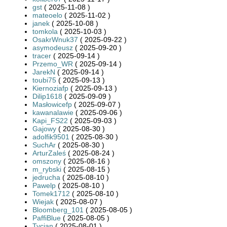
gst
( 2025-11-08 )
mateoelo
( 2025-11-02 )
janek
( 2025-10-08 )
tomkola
( 2025-10-03 )
OsakrWnuk37
( 2025-09-22 )
asymodeusz
( 2025-09-20 )
tracer
( 2025-09-14 )
Przemo_WR
( 2025-09-14 )
JarekN
( 2025-09-14 )
toubi75
( 2025-09-13 )
Kiernoziafp
( 2025-09-13 )
Dilip1618
( 2025-09-09 )
Masłowicefp
( 2025-09-07 )
kawanalawie
( 2025-09-06 )
Kapi_FS22
( 2025-09-03 )
Gajowy
( 2025-08-30 )
adolfik9501
( 2025-08-30 )
SuchAr
( 2025-08-30 )
ArturZaleś
( 2025-08-24 )
omszony
( 2025-08-16 )
m_rybski
( 2025-08-15 )
jedrucha
( 2025-08-10 )
Pawelp
( 2025-08-10 )
Tomek1712
( 2025-08-10 )
Wiejak
( 2025-08-07 )
Bloomberg_101
( 2025-08-05 )
PaffiBlue
( 2025-08-05 )
Tycjan
( 2025-08-01 )