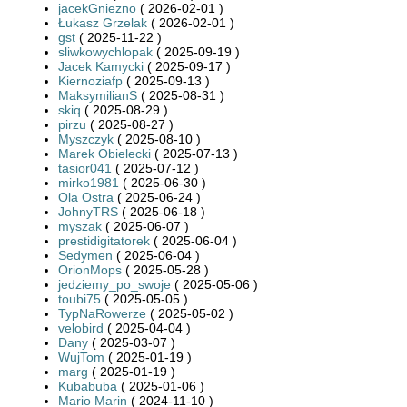
jacekGniezno
( 2026-02-01 )
Łukasz Grzelak
( 2026-02-01 )
gst
( 2025-11-22 )
sliwkowychlopak
( 2025-09-19 )
Jacek Kamycki
( 2025-09-17 )
Kiernoziafp
( 2025-09-13 )
MaksymilianS
( 2025-08-31 )
skiq
( 2025-08-29 )
pirzu
( 2025-08-27 )
Myszczyk
( 2025-08-10 )
Marek Obielecki
( 2025-07-13 )
tasior041
( 2025-07-12 )
mirko1981
( 2025-06-30 )
Ola Ostra
( 2025-06-24 )
JohnyTRS
( 2025-06-18 )
myszak
( 2025-06-07 )
prestidigitatorek
( 2025-06-04 )
Sedymen
( 2025-06-04 )
OrionMops
( 2025-05-28 )
jedziemy_po_swoje
( 2025-05-06 )
toubi75
( 2025-05-05 )
TypNaRowerze
( 2025-05-02 )
velobird
( 2025-04-04 )
Dany
( 2025-03-07 )
WujTom
( 2025-01-19 )
marg
( 2025-01-19 )
Kubabuba
( 2025-01-06 )
Mario Marin
( 2024-11-10 )