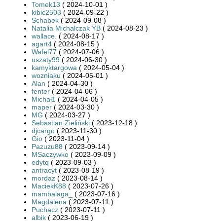
Tomek13
( 2024-10-01 )
kibic2503
( 2024-09-22 )
Schabek
( 2024-09-08 )
Natalia Michalczak YB
( 2024-08-23 )
wallace.
( 2024-08-17 )
agart4
( 2024-08-15 )
Wafel77
( 2024-07-06 )
uszaty99
( 2024-06-30 )
kamyktargowa
( 2024-05-04 )
wozniaku
( 2024-05-01 )
Alan
( 2024-04-30 )
fenter
( 2024-04-06 )
Michał1
( 2024-04-05 )
maper
( 2024-03-30 )
MG
( 2024-03-27 )
Sebastian Zieliński
( 2023-12-18 )
djcargo
( 2023-11-30 )
Gio
( 2023-11-04 )
Pazuzu88
( 2023-09-14 )
MSaczywko
( 2023-09-09 )
edytq
( 2023-09-03 )
antracyt
( 2023-08-19 )
mordaz
( 2023-08-14 )
MaciekK88
( 2023-07-26 )
mambalaga_
( 2023-07-16 )
Magdalena
( 2023-07-11 )
Puchacz
( 2023-07-11 )
albik
( 2023-06-19 )