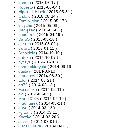
dampu
( 2015-06-17 )
Roberto
( 2015-06-04 )
Hipcia_i_Hipek
( 2015-05-31 )
andale
( 2015-05-24 )
Family Man
( 2015-05-17 )
krzychu
( 2015-05-08 )
Raciężak
( 2015-05-03 )
memorek
( 2015-04-19 )
DaruS
( 2015-03-18 )
elizium
( 2015-03-09 )
sldtwa
( 2015-01-11 )
Arnoldzik
( 2014-10-10 )
erdeka
( 2014-10-07 )
byczys
( 2014-10-06 )
przemekturysta
( 2014-09-19 )
gustav
( 2014-09-10 )
marianos
( 2014-08-30 )
Eder
( 2014-05-21 )
ert79
( 2014-05-18 )
Focusbike
( 2014-05-11 )
olo
( 2014-05-03 )
Marek3105
( 2014-04-19 )
mgontarek
( 2014-03-21 )
daVe
( 2014-03-12 )
kgrzany
( 2014-03-11 )
Kaczka
( 2014-02-20 )
suisse
( 2014-02-01 )
Oscar Freire
( 2013-09-01 )