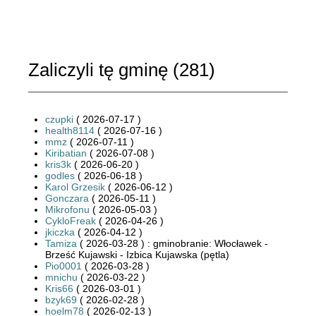
Zaliczyli tę gminę (
281
)
czupki
( 2026-07-17 )
health8114
( 2026-07-16 )
mmz
( 2026-07-11 )
Kiribatian
( 2026-07-08 )
kris3k
( 2026-06-20 )
godles
( 2026-06-18 )
Karol Grzesik
( 2026-06-12 )
Gonczara
( 2026-05-11 )
Mikrofonu
( 2026-05-03 )
CykloFreak
( 2026-04-26 )
jkiczka
( 2026-04-12 )
Tamiza
( 2026-03-28 ) : gminobranie: Włocławek -
Brześć Kujawski - Izbica Kujawska (pętla)
Pio0001
( 2026-03-28 )
mnichu
( 2026-03-22 )
Kris66
( 2026-03-01 )
bzyk69
( 2026-02-28 )
hoelm78
( 2026-02-13 )