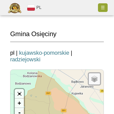
☰
PL
Gmina Osięciny
pl |
kujawsko-pomorskie
|
radziejowski
+
-