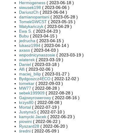
Hermogeness
( 2023-06-18 )
siwusek198
( 2023-06-06 )
DariuszCh
( 2023-06-04 )
damianopantani
( 2023-05-28 )
TomekGWCST
( 2023-05-15 )
Watykańczyk
( 2023-04-29 )
Ewa S.
( 2023-04-23 )
Bubu
( 2023-04-15 )
jedrucha
( 2023-04-15 )
lukasz1994
( 2023-04-14 )
axass
( 2023-04-03 )
wspodnicynaszosie
( 2023-03-19 )
wiaterek
( 2023-03-19 )
Daniel
( 2023-03-18 )
Alfi
( 2023-02-06 )
maciej_bilip
( 2023-01-27 )
Bydgoszcz4ECO
( 2022-12-02 )
tomekar
( 2022-09-03 )
MW77
( 2022-08-28 )
sebek199909
( 2022-08-28 )
Gajowyrowerowy
( 2022-08-16 )
krzys80
( 2022-08-08 )
Mortal
( 2022-07-19 )
JustynaS
( 2022-07-10 )
kamycki Jacek
( 2022-06-23 )
piowini
( 2022-06-22 )
Ryszard28
( 2022-06-20 )
średni
( 2022-05-09 )