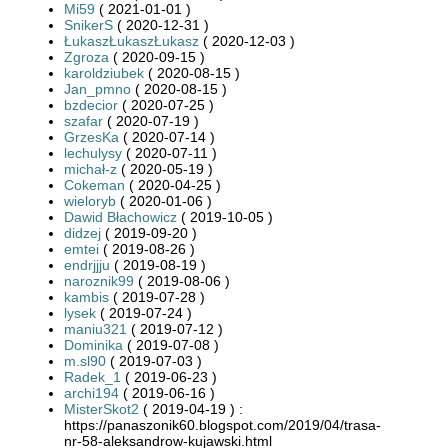
Mi59
( 2021-01-01 )
SnikerS
( 2020-12-31 )
ŁukaszŁukaszŁukasz
( 2020-12-03 )
Zgroza
( 2020-09-15 )
karoldziubek
( 2020-08-15 )
Jan_pmno
( 2020-08-15 )
bzdecior
( 2020-07-25 )
szafar
( 2020-07-19 )
GrzesKa
( 2020-07-14 )
lechulysy
( 2020-07-11 )
michał-z
( 2020-05-19 )
Cokeman
( 2020-04-25 )
wieloryb
( 2020-01-06 )
Dawid Błachowicz
( 2019-10-05 )
didzej
( 2019-09-20 )
emtei
( 2019-08-26 )
endrjjju
( 2019-08-19 )
naroznik99
( 2019-08-06 )
kambis
( 2019-07-28 )
lysek
( 2019-07-24 )
maniu321
( 2019-07-12 )
Dominika
( 2019-07-08 )
m.sl90
( 2019-07-03 )
Radek_1
( 2019-06-23 )
archi194
( 2019-06-16 )
MisterSkot2
( 2019-04-19 ) :
https://panaszonik60.blogspot.com/2019/04/trasa-
nr-58-aleksandrow-kujawski.html