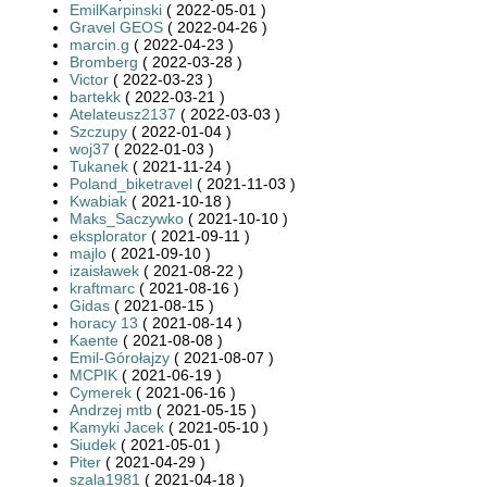
EmilKarpinski
( 2022-05-01 )
Gravel GEOS
( 2022-04-26 )
marcin.g
( 2022-04-23 )
Bromberg
( 2022-03-28 )
Victor
( 2022-03-23 )
bartekk
( 2022-03-21 )
Atelateusz2137
( 2022-03-03 )
Szczupy
( 2022-01-04 )
woj37
( 2022-01-03 )
Tukanek
( 2021-11-24 )
Poland_biketravel
( 2021-11-03 )
Kwabiak
( 2021-10-18 )
Maks_Saczywko
( 2021-10-10 )
eksplorator
( 2021-09-11 )
majlo
( 2021-09-10 )
izaisławek
( 2021-08-22 )
kraftmarc
( 2021-08-16 )
Gidas
( 2021-08-15 )
horacy 13
( 2021-08-14 )
Kaente
( 2021-08-08 )
Emil-Górołajzy
( 2021-08-07 )
MCPIK
( 2021-06-19 )
Cymerek
( 2021-06-16 )
Andrzej mtb
( 2021-05-15 )
Kamyki Jacek
( 2021-05-10 )
Siudek
( 2021-05-01 )
Piter
( 2021-04-29 )
szala1981
( 2021-04-18 )