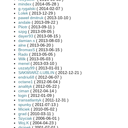
mindex
( 2014-05-28 )
g.rygalski
( 2014-02-07 )
Lolek
( 2013-12-29 )
paweł dmitruk
( 2013-10-10 )
andale
( 2013-09-22 )
Piiotr
( 2013-09-11 )
szpg
( 2013-09-05 )
dayer93
( 2013-08-15 )
damian.s
( 2013-08-03 )
alne
( 2013-06-20 )
BromasS
( 2013-06-15 )
Rado
( 2013-05-05 )
Wilk
( 2013-05-03 )
menel
( 2013-03-10 )
uszaty99
( 2013-01-01 )
SAKWIARZ-LUBLIN
( 2012-12-21 )
endriu68
( 2012-06-07 )
octane1
( 2012-06-04 )
analityk
( 2012-05-22 )
ciman
( 2012-04-14 )
login
( 2012-01-09 )
transatlantyk
( 2011-12-31 )
spunky
( 2011-07-13 )
Miciek
( 2010-05-02 )
grad
( 2010-03-11 )
Szyciak
( 2006-06-01 )
Woj.K
( 2004-04-23 )
djcinek
( 2001-07-01 )