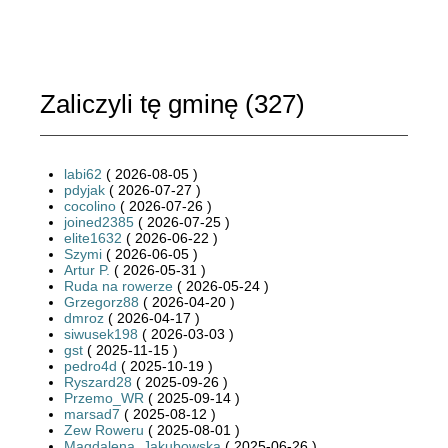
Zaliczyli tę gminę (
327
)
labi62
( 2026-08-05 )
pdyjak
( 2026-07-27 )
cocolino
( 2026-07-26 )
joined2385
( 2026-07-25 )
elite1632
( 2026-06-22 )
Szymi
( 2026-06-05 )
Artur P.
( 2026-05-31 )
Ruda na rowerze
( 2026-05-24 )
Grzegorz88
( 2026-04-20 )
dmroz
( 2026-04-17 )
siwusek198
( 2026-03-03 )
gst
( 2025-11-15 )
pedro4d
( 2025-10-19 )
Ryszard28
( 2025-09-26 )
Przemo_WR
( 2025-09-14 )
marsad7
( 2025-08-12 )
Zew Roweru
( 2025-08-01 )
Magdalena_Jakubowska
( 2025-06-26 )