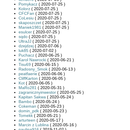
Pomykacz
( 2020-07-25 )
Kolorz
( 2020-07-25 )
CFCFan
( 2020-07-25 )
CoLesiu
( 2020-07-25 )
skaposzczet
( 2020-07-25 )
Maniek1981
( 2020-07-25 )
esulcer
( 2020-07-25 )
sqdo
( 2020-07-25 )
UltraJJ
( 2020-07-25 )
dzejdzej
( 2020-07-06 )
luk85
( 2020-07-02 )
Puchacz
( 2020-06-25 )
Karol Nawrocki
( 2020-06-21 )
Tisu69
( 2020-06-15 )
Radosny_Smok
( 2020-06-13 )
peatfaerie
( 2020-06-06 )
CliffKarton
( 2020-06-05 )
Kot
( 2020-06-05 )
MaRo281
( 2020-05-31 )
zagranicznyinwestor
( 2020-05-25 )
Kapitan Sakwa
( 2020-05-24 )
Bambo
( 2020-05-24 )
Cokeman
( 2020-05-23 )
domin_pdk
( 2020-05-23 )
Tomekk
( 2020-05-21 )
arturteen
( 2020-05-17 )
Marcin z Lublina
( 2020-05-16 )
paulina916
( 2019-11-02 )