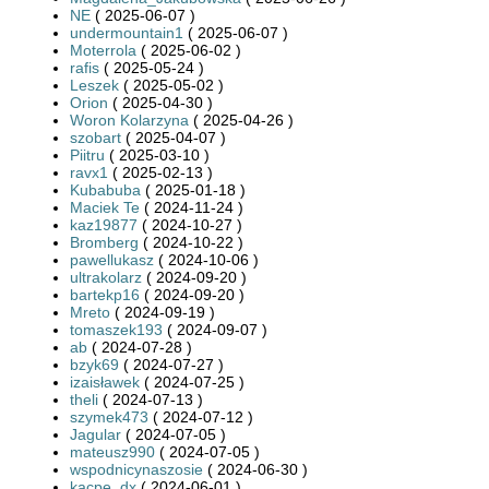
NE
( 2025-06-07 )
undermountain1
( 2025-06-07 )
Moterrola
( 2025-06-02 )
rafis
( 2025-05-24 )
Leszek
( 2025-05-02 )
Orion
( 2025-04-30 )
Woron Kolarzyna
( 2025-04-26 )
szobart
( 2025-04-07 )
Piitru
( 2025-03-10 )
ravx1
( 2025-02-13 )
Kubabuba
( 2025-01-18 )
Maciek Te
( 2024-11-24 )
kaz19877
( 2024-10-27 )
Bromberg
( 2024-10-22 )
pawellukasz
( 2024-10-06 )
ultrakolarz
( 2024-09-20 )
bartekp16
( 2024-09-20 )
Mreto
( 2024-09-19 )
tomaszek193
( 2024-09-07 )
ab
( 2024-07-28 )
bzyk69
( 2024-07-27 )
izaisławek
( 2024-07-25 )
theli
( 2024-07-13 )
szymek473
( 2024-07-12 )
Jagular
( 2024-07-05 )
mateusz990
( 2024-07-05 )
wspodnicynaszosie
( 2024-06-30 )
kacpe_dx
( 2024-06-01 )