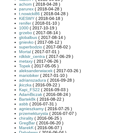
achom
( 2018-04-28 )
parurex
( 2018-04-28 )
t.nowicki86
( 2018-04-28 )
KiESWY
( 2018-04-18 )
renifer
( 2018-01-10 )
1000
( 2017-10-19 )
grzebo
( 2017-08-14 )
globalbus
( 2017-08-14 )
gnievko
( 2017-08-12 )
superbodzio
( 2017-08-02 )
Mortal
( 2017-07-01 )
rdklstr_centra
( 2017-06-29 )
metaxy
( 2017-06-26 )
Topek
( 2017-05-05 )
aleksanderwiacek
( 2017-03-26 )
mariobiker
( 2017-01-10 )
adrianszadura
( 2016-09-28 )
jkiczka
( 2016-09-22 )
Kapi_FS22
( 2016-09-03 )
AdamBiczak
( 2016-08-24 )
Bartek8k
( 2016-08-22 )
asbb
( 2016-07-31 )
agnieszkamy
( 2016-07-25 )
przemekturysta
( 2016-07-07 )
chirality
( 2016-06-25 )
GregBar
( 2016-06-20 )
MarekK
( 2016-06-07 )
Dabalwwy
( 2016-06-04 )