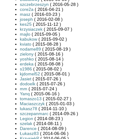
szczebrzeszyn
( 2016-05-28 )
core2a
( 2016-04-21 )
masz
( 2016-03-23 )
joseph
( 2016-02-08 )
kes25
( 2015-11-12 )
krzysiaczek
( 2015-09-07 )
majlo
( 2015-09-05 )
kabukow
( 2015-09-02 )
kviato
( 2015-08-28 )
nodame89
( 2015-08-19 )
zielony
( 2015-08-16 )
yoshko
( 2015-08-14 )
erdeka
( 2015-08-08 )
s1986
( 2015-08-02 )
kjdomel52
( 2015-08-01 )
Jasiet
( 2015-07-26 )
dodoelk
( 2015-07-26 )
mm
( 2015-07-24 )
Yanq
( 2015-06-16 )
tomaszo13
( 2015-02-27 )
Maciaszczyk
( 2015-01-03 )
lukasz78
( 2014-11-10 )
szczepanmarc
( 2014-09-26 )
Legion
( 2014-08-23 )
szelak
( 2014-08-11 )
Darence
( 2014-08-09 )
Łukasz83
( 2014-06-06 )
KrzysiekP
( 2014-06-05 )