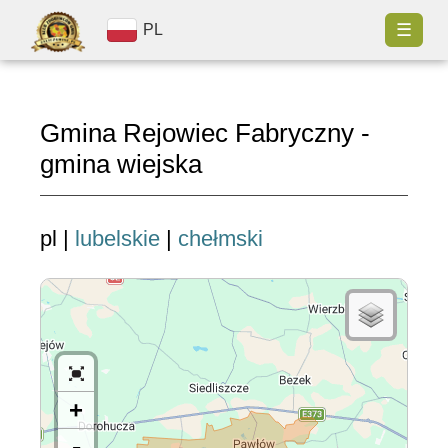
☰
PL
Gmina Rejowiec Fabryczny -
gmina wiejska
pl |
lubelskie
|
chełmski
+
-