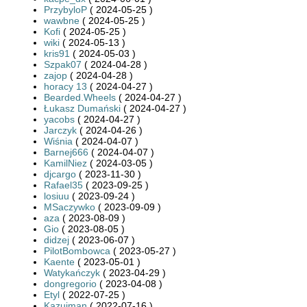
PrzybyloP
( 2024-05-25 )
wawbne
( 2024-05-25 )
Kofi
( 2024-05-25 )
wiki
( 2024-05-13 )
kris91
( 2024-05-03 )
Szpak07
( 2024-04-28 )
zajop
( 2024-04-28 )
horacy 13
( 2024-04-27 )
Bearded.Wheels
( 2024-04-27 )
Łukasz Dumański
( 2024-04-27 )
yacobs
( 2024-04-27 )
Jarczyk
( 2024-04-26 )
Wiśnia
( 2024-04-07 )
Barnej666
( 2024-04-07 )
KamilNiez
( 2024-03-05 )
djcargo
( 2023-11-30 )
Rafael35
( 2023-09-25 )
losiuu
( 2023-09-24 )
MSaczywko
( 2023-09-09 )
aza
( 2023-08-09 )
Gio
( 2023-08-05 )
didzej
( 2023-06-07 )
PilotBombowca
( 2023-05-27 )
Kaente
( 2023-05-01 )
Watykańczyk
( 2023-04-29 )
dongregorio
( 2023-04-08 )
Etyl
( 2022-07-25 )
Kazujman
( 2022-07-16 )