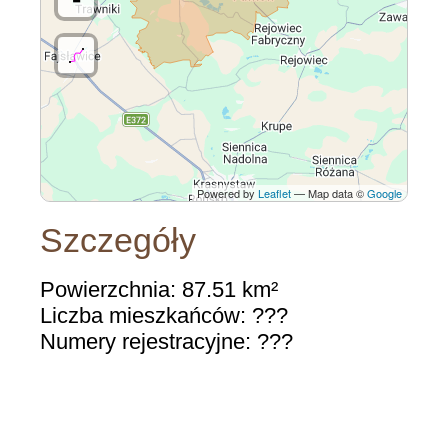
Powered by
Leaflet
— Map data ©
Google
Szczegóły
Powierzchnia: 87.51 km²
Liczba mieszkańców: ???
Numery rejestracyjne: ???