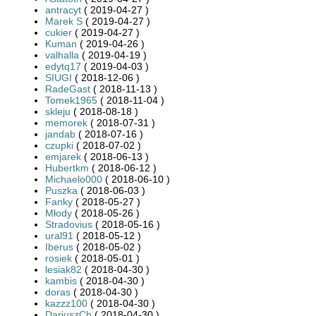
antracyt
( 2019-04-27 )
Marek S
( 2019-04-27 )
cukier
( 2019-04-27 )
Kuman
( 2019-04-26 )
valhalla
( 2019-04-19 )
edytq17
( 2019-04-03 )
SIUGI
( 2018-12-06 )
RadeGast
( 2018-11-13 )
Tomek1965
( 2018-11-04 )
skleju
( 2018-08-18 )
memorek
( 2018-07-31 )
jandab
( 2018-07-16 )
czupki
( 2018-07-02 )
emjarek
( 2018-06-13 )
Hubertkm
( 2018-06-12 )
Michaelo000
( 2018-06-10 )
Puszka
( 2018-06-03 )
Fanky
( 2018-05-27 )
Młody
( 2018-05-26 )
Stradovius
( 2018-05-16 )
ural91
( 2018-05-12 )
Iberus
( 2018-05-02 )
rosiek
( 2018-05-01 )
lesiak82
( 2018-04-30 )
kambis
( 2018-04-30 )
doras
( 2018-04-30 )
kazzz100
( 2018-04-30 )
DariuszCh
( 2018-04-30 )