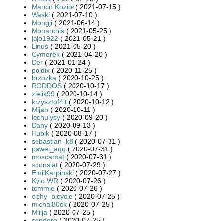
Marcin Kozioł
( 2021-07-15 )
Waski
( 2021-07-10 )
Mongji
( 2021-06-14 )
Monarchis
( 2021-05-25 )
jajo1922
( 2021-05-21 )
Linuś
( 2021-05-20 )
Cymerek
( 2021-04-20 )
Der
( 2021-01-24 )
poldix
( 2020-11-25 )
brzozka
( 2020-10-25 )
RODDOS
( 2020-10-17 )
zielik99
( 2020-10-14 )
krzysztof4it
( 2020-10-12 )
Mijah
( 2020-10-11 )
lechulysy
( 2020-09-20 )
Dany
( 2020-09-13 )
Hubik
( 2020-08-17 )
sebastian_k8
( 2020-07-31 )
pawel_aqq
( 2020-07-31 )
moscamat
( 2020-07-31 )
soonsiat
( 2020-07-29 )
EmilKarpinski
( 2020-07-27 )
Kylo WR
( 2020-07-26 )
tommie
( 2020-07-26 )
cichy_bicycle
( 2020-07-25 )
michal80ck
( 2020-07-25 )
Miiija
( 2020-07-25 )
sendero
( 2020-07-25 )