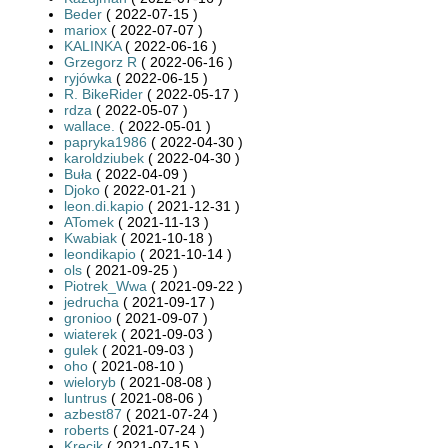
Beder
( 2022-07-15 )
mariox
( 2022-07-07 )
KALINKA
( 2022-06-16 )
Grzegorz R
( 2022-06-16 )
ryjówka
( 2022-06-15 )
R. BikeRider
( 2022-05-17 )
rdza
( 2022-05-07 )
wallace.
( 2022-05-01 )
papryka1986
( 2022-04-30 )
karoldziubek
( 2022-04-30 )
Buła
( 2022-04-09 )
Djoko
( 2022-01-21 )
leon.di.kapio
( 2021-12-31 )
ATomek
( 2021-11-13 )
Kwabiak
( 2021-10-18 )
leondikapio
( 2021-10-14 )
ols
( 2021-09-25 )
Piotrek_Wwa
( 2021-09-22 )
jedrucha
( 2021-09-17 )
gronioo
( 2021-09-07 )
wiaterek
( 2021-09-03 )
gulek
( 2021-09-03 )
oho
( 2021-08-10 )
wieloryb
( 2021-08-08 )
luntrus
( 2021-08-06 )
azbest87
( 2021-07-24 )
roberts
( 2021-07-24 )
Krecik
( 2021-07-15 )