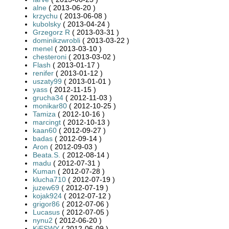
alne
( 2013-06-20 )
krzychu
( 2013-06-08 )
kubolsky
( 2013-04-24 )
Grzegorz R
( 2013-03-31 )
dominikzwrobli
( 2013-03-22 )
menel
( 2013-03-10 )
chesteroni
( 2013-03-02 )
Flash
( 2013-01-17 )
renifer
( 2013-01-12 )
uszaty99
( 2013-01-01 )
yass
( 2012-11-15 )
grucha34
( 2012-11-03 )
monikar80
( 2012-10-25 )
Tamiza
( 2012-10-16 )
marcingt
( 2012-10-13 )
kaan60
( 2012-09-27 )
badas
( 2012-09-14 )
Aron
( 2012-09-03 )
Beata.S.
( 2012-08-14 )
madu
( 2012-07-31 )
Kuman
( 2012-07-28 )
klucha710
( 2012-07-19 )
juzew69
( 2012-07-19 )
kojak924
( 2012-07-12 )
grigor86
( 2012-07-06 )
Lucasus
( 2012-07-05 )
nynu2
( 2012-06-20 )
KiESWY
( 2012-06-09 )