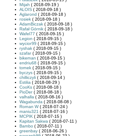
Mijah
( 2018-09-19 )
ALOIS
( 2018-09-18 )
Aglarond
( 2018-09-18 )
rosiek
( 2018-09-18 )
AdamBiczak
( 2018-09-18 )
Rafał Górnik
( 2018-09-18 )
Wafel77
( 2018-09-15 )
Legion
( 2018-09-15 )
wycior99
( 2018-09-15 )
ryshak
( 2018-09-15 )
szafar
( 2018-09-15 )
bikeman
( 2018-09-15 )
endriu68
( 2018-09-15 )
tomek
( 2018-09-15 )
byczys
( 2018-09-15 )
chilliczyli
( 2018-09-14 )
Estilia
( 2018-08-29 )
CooKs
( 2018-08-18 )
PioDer
( 2018-08-18 )
valhalla
( 2018-08-16 )
Wagabunda
( 2018-08-08 )
Roman W
( 2018-07-24 )
maniu321
( 2018-07-16 )
MCPIK
( 2018-07-15 )
Kapitan Sakwa
( 2018-07-11 )
Bambo
( 2018-07-11 )
greenbay
( 2018-06-26 )
naroznik99
( 2018-06-23 )