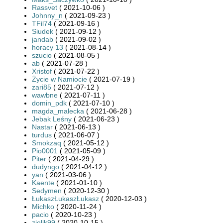
Rassvet
( 2021-10-06 )
Johnny_n
( 2021-09-23 )
TFil74
( 2021-09-16 )
Siudek
( 2021-09-12 )
jandab
( 2021-09-02 )
horacy 13
( 2021-08-14 )
szucio
( 2021-08-05 )
ab
( 2021-07-28 )
Xristof
( 2021-07-22 )
Życie w Namiocie
( 2021-07-19 )
zari85
( 2021-07-12 )
wawbne
( 2021-07-11 )
domin_pdk
( 2021-07-10 )
magda_malecka
( 2021-06-28 )
Jebak Leśny
( 2021-06-23 )
Nastar
( 2021-06-13 )
turdus
( 2021-06-07 )
Smokzaq
( 2021-05-12 )
Pio0001
( 2021-05-09 )
Piter
( 2021-04-29 )
dudyngo
( 2021-04-12 )
yan
( 2021-03-06 )
Kaente
( 2021-01-10 )
Sedymen
( 2020-12-30 )
ŁukaszŁukaszŁukasz
( 2020-12-03 )
Michko
( 2020-11-24 )
pacio
( 2020-10-23 )
zielik99
( 2020-10-15 )