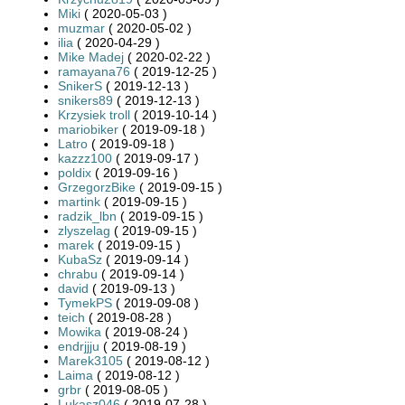
Miki
( 2020-05-03 )
muzmar
( 2020-05-02 )
ilia
( 2020-04-29 )
Mike Madej
( 2020-02-22 )
ramayana76
( 2019-12-25 )
SnikerS
( 2019-12-13 )
snikers89
( 2019-12-13 )
Krzysiek troll
( 2019-10-14 )
mariobiker
( 2019-09-18 )
Latro
( 2019-09-18 )
kazzz100
( 2019-09-17 )
poldix
( 2019-09-16 )
GrzegorzBike
( 2019-09-15 )
martink
( 2019-09-15 )
radzik_lbn
( 2019-09-15 )
zlyszelag
( 2019-09-15 )
marek
( 2019-09-15 )
KubaSz
( 2019-09-14 )
chrabu
( 2019-09-14 )
david
( 2019-09-13 )
TymekPS
( 2019-09-08 )
teich
( 2019-08-28 )
Mowika
( 2019-08-24 )
endrjjju
( 2019-08-19 )
Marek3105
( 2019-08-12 )
Laima
( 2019-08-12 )
grbr
( 2019-08-05 )
Lukasz046
( 2019-07-28 )