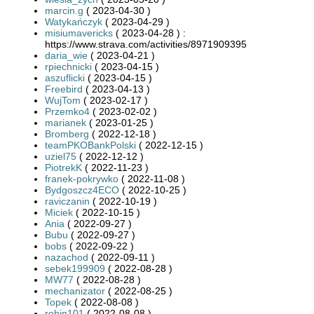
marcin.g
( 2023-04-30 )
Watykańczyk
( 2023-04-29 )
misiumavericks
( 2023-04-28 ) :
https://www.strava.com/activities/8971909395
daria_wie
( 2023-04-21 )
rpiechnicki
( 2023-04-15 )
aszuflicki
( 2023-04-15 )
Freebird
( 2023-04-13 )
WujTom
( 2023-02-17 )
Przemko4
( 2023-02-02 )
marianek
( 2023-01-25 )
Bromberg
( 2022-12-18 )
teamPKOBankPolski
( 2022-12-15 )
uziel75
( 2022-12-12 )
PiotrekK
( 2022-11-23 )
franek-pokrywko
( 2022-11-08 )
Bydgoszcz4ECO
( 2022-10-25 )
raviczanin
( 2022-10-19 )
Miciek
( 2022-10-15 )
Ania
( 2022-09-27 )
Bubu
( 2022-09-27 )
bobs
( 2022-09-22 )
nazachod
( 2022-09-11 )
sebek199909
( 2022-08-28 )
MW77
( 2022-08-28 )
mechanizator
( 2022-08-25 )
Topek
( 2022-08-08 )
robin101
( 2022-08-08 )