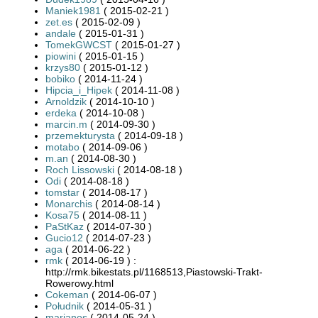
Maniek1981
( 2015-02-21 )
zet.es
( 2015-02-09 )
andale
( 2015-01-31 )
TomekGWCST
( 2015-01-27 )
piowini
( 2015-01-15 )
krzys80
( 2015-01-12 )
bobiko
( 2014-11-24 )
Hipcia_i_Hipek
( 2014-11-08 )
Arnoldzik
( 2014-10-10 )
erdeka
( 2014-10-08 )
marcin.m
( 2014-09-30 )
przemekturysta
( 2014-09-18 )
motabo
( 2014-09-06 )
m.an
( 2014-08-30 )
Roch Lissowski
( 2014-08-18 )
Odi
( 2014-08-18 )
tomstar
( 2014-08-17 )
Monarchis
( 2014-08-14 )
Kosa75
( 2014-08-11 )
PaStKaz
( 2014-07-30 )
Gucio12
( 2014-07-23 )
aga
( 2014-06-22 )
rmk
( 2014-06-19 ) :
http://rmk.bikestats.pl/1168513,Piastowski-Trakt-
Rowerowy.html
Cokeman
( 2014-06-07 )
Południk
( 2014-05-31 )
marianos
( 2014-05-24 )