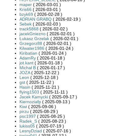
maper
( 2026-03-01 )
Kris66
( 2026-03-01 )
bzyk69
( 2026-02-28 )
ADRIAN GRABQ
( 2026-02-19 )
Sebek
( 2026-02-03 )
track5868
( 2026-02-02 )
jacekGniezno
( 2026-02-01 )
Łukasz Grzelak
( 2026-02-01 )
Grzegorz88
( 2026-02-01 )
Kilwater1986
( 2026-01-24 )
Kiribatian
( 2026-01-24 )
AdamRy
( 2026-01-18 )
jot.kant
( 2026-01-18 )
Michał B
( 2026-01-17 )
JOZA
( 2025-12-22 )
Leon
( 2025-12-18 )
gst
( 2025-11-22 )
Hasin
( 2025-11-21 )
flying1503
( 2025-11-11 )
Jacek Kamycki
( 2025-09-17 )
Kiernoziafp
( 2025-09-13 )
Kiwi
( 2025-09-06 )
pirzu
( 2025-08-29 )
psc1997
( 2025-08-25 )
Radek_S
( 2025-08-23 )
lukiss05
( 2025-07-19 )
LesnyDziad
( 2025-07-16 )
tasior041
( 2025-07-12 )