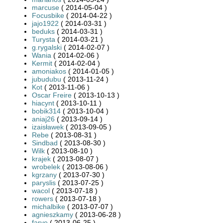
marcuse
( 2014-05-04 )
Focusbike
( 2014-04-22 )
jajo1922
( 2014-03-31 )
beduks
( 2014-03-31 )
Turysta
( 2014-03-21 )
g.rygalski
( 2014-02-07 )
Wania
( 2014-02-06 )
Kermit
( 2014-02-04 )
amoniakos
( 2014-01-05 )
jubudubu
( 2013-11-24 )
Kot
( 2013-11-06 )
Oscar Freire
( 2013-10-13 )
hiacynt
( 2013-10-11 )
bobik314
( 2013-10-04 )
aniaj26
( 2013-09-14 )
izaisławek
( 2013-09-05 )
Rebe
( 2013-08-31 )
Sindbad
( 2013-08-30 )
Wilk
( 2013-08-10 )
krajek
( 2013-08-07 )
wrobelek
( 2013-08-06 )
kgrzany
( 2013-07-30 )
paryslis
( 2013-07-25 )
wacol
( 2013-07-18 )
rowers
( 2013-07-18 )
michalbike
( 2013-07-07 )
agnieszkamy
( 2013-06-28 )
farve
( 2013-06-25 )