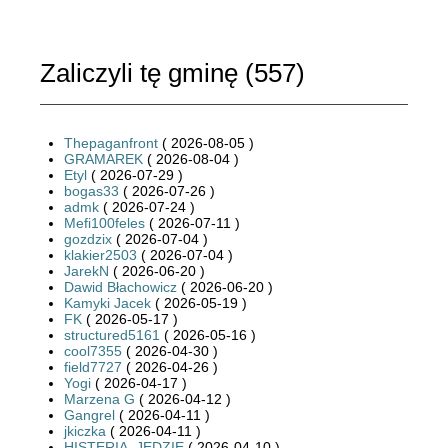
Zaliczyli tę gminę (
557
)
Thepaganfront
( 2026-08-05 )
GRAMAREK
( 2026-08-04 )
Etyl
( 2026-07-29 )
bogas33
( 2026-07-26 )
admk
( 2026-07-24 )
Mefi100feles
( 2026-07-11 )
gozdzix
( 2026-07-04 )
klakier2503
( 2026-07-04 )
JarekN
( 2026-06-20 )
Dawid Błachowicz
( 2026-06-20 )
Kamyki Jacek
( 2026-05-19 )
FK
( 2026-05-17 )
structured5161
( 2026-05-16 )
cool7355
( 2026-04-30 )
field7727
( 2026-04-26 )
Yogi
( 2026-04-17 )
Marzena G
( 2026-04-12 )
Gangrel
( 2026-04-11 )
jkiczka
( 2026-04-11 )
HISTERIA_JEDZIE
( 2026-04-10 )