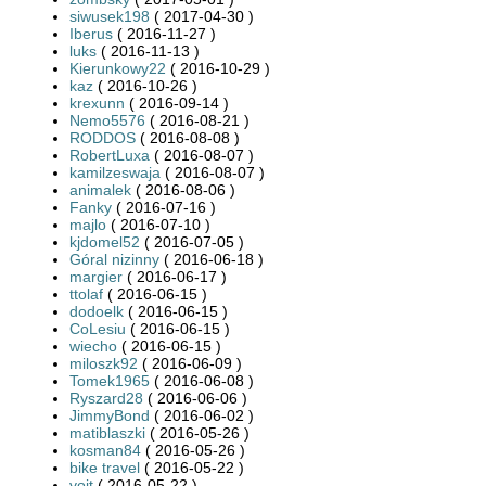
siwusek198
( 2017-04-30 )
Iberus
( 2016-11-27 )
luks
( 2016-11-13 )
Kierunkowy22
( 2016-10-29 )
kaz
( 2016-10-26 )
krexunn
( 2016-09-14 )
Nemo5576
( 2016-08-21 )
RODDOS
( 2016-08-08 )
RobertLuxa
( 2016-08-07 )
kamilzeswaja
( 2016-08-07 )
animalek
( 2016-08-06 )
Fanky
( 2016-07-16 )
majlo
( 2016-07-10 )
kjdomel52
( 2016-07-05 )
Góral nizinny
( 2016-06-18 )
margier
( 2016-06-17 )
ttolaf
( 2016-06-15 )
dodoelk
( 2016-06-15 )
CoLesiu
( 2016-06-15 )
wiecho
( 2016-06-15 )
miloszk92
( 2016-06-09 )
Tomek1965
( 2016-06-08 )
Ryszard28
( 2016-06-06 )
JimmyBond
( 2016-06-02 )
matiblaszki
( 2016-05-26 )
kosman84
( 2016-05-26 )
bike travel
( 2016-05-22 )
voit
( 2016-05-22 )