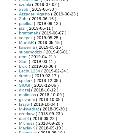
czupki
( 2019-07-02 )
asbb
( 2019-06-30 )
Azzader_Agasto
( 2019-06-23 )
Żubr
( 2019-06-16 )
paellea
( 2019-06-12 )
jdzi
( 2019-06-11 )
brattomek
( 2019-06-07 )
veepek
( 2019-05-25 )
MarekR
( 2019-05-15 )
kawerna
( 2019-05-15 )
superbodzio
( 2019-05-01 )
remi
( 2019-04-21 )
Stan
( 2019-03-11 )
Licio
( 2019-03-06 )
Lechu1234
( 2019-02-24 )
średni
( 2019-02-17 )
spiderk
( 2018-12-08 )
SIUGI
( 2018-12-06 )
didzej
( 2018-10-12 )
mafiosos
( 2018-10-09 )
giovanni
( 2018-10-08 )
krzyw
( 2018-10-04 )
M-kwadrat
( 2018-09-30 )
czerkaw
( 2018-09-23 )
dart8
( 2018-09-22 )
Michuss
( 2018-09-20 )
MaciekK
( 2018-09-19 )
Fistaszek
( 2018-09-19 )