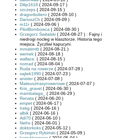
Dilip1618
( 2024-09-17 )
szczeps
( 2024-09-15 )
dragonboliero
( 2024-09-10 )
DariuszCh
( 2024-09-09 )
m11r
( 2024-09-06 )
PilotBombowca
( 2024-08-30 )
Grzegorz Świtalski
( 2024-08-27 ) : Fajny i
niedrogi nocleg w klasztorze. Historia tego
miejsca. Życzliwi kapucyni.
mmatimtb
( 2024-08-21 )
wemek
( 2024-08-18 )
wallace.
( 2024-08-15 )
nomad
( 2024-08-04 )
Ruda na rowerze
( 2024-07-28 )
sajtek1990
( 2024-07-23 )
anister
( 2024-07-08 )
Mateusztrasyrowerowe
( 2024-07-07 )
Kris_gravel
( 2024-06-30 )
mambalaga_
( 2024-06-29 )
Renata
( 2024-06-20 )
empet
( 2024-06-17 )
Irekg
( 2024-06-16 )
albik
( 2024-06-16 )
Adi70
( 2024-06-10 )
Nefre
( 2024-06-01 )
doktorkoks
( 2024-05-12 )
Grzegorz Rybiński
( 2024-05-09 )
kamyktargowa
( 2024-05-04 )