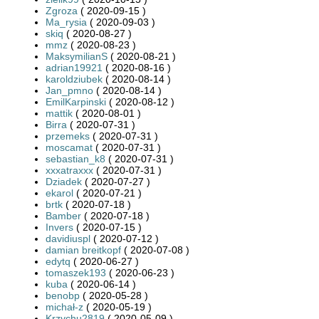
Zgroza
( 2020-09-15 )
Ma_rysia
( 2020-09-03 )
skiq
( 2020-08-27 )
mmz
( 2020-08-23 )
MaksymilianS
( 2020-08-21 )
adrian19921
( 2020-08-16 )
karoldziubek
( 2020-08-14 )
Jan_pmno
( 2020-08-14 )
EmilKarpinski
( 2020-08-12 )
mattik
( 2020-08-01 )
Birra
( 2020-07-31 )
przemeks
( 2020-07-31 )
moscamat
( 2020-07-31 )
sebastian_k8
( 2020-07-31 )
xxxatraxxx
( 2020-07-31 )
Dziadek
( 2020-07-27 )
ekarol
( 2020-07-21 )
brtk
( 2020-07-18 )
Bamber
( 2020-07-18 )
Invers
( 2020-07-15 )
davidiuspl
( 2020-07-12 )
damian breitkopf
( 2020-07-08 )
edytq
( 2020-06-27 )
tomaszek193
( 2020-06-23 )
kuba
( 2020-06-14 )
benobp
( 2020-05-28 )
michał-z
( 2020-05-19 )
Krzychu2819
( 2020-05-09 )