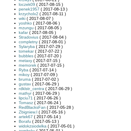
loczek09
( 2017-08-15 )
penek1957
( 2017-08-13 )
krzycholx2
( 2017-08-11 )
wiki
( 2017-08-07 )
yoshko
( 2017-08-06 )
mzungu
( 2017-08-05 )
kafar
( 2017-08-05 )
Stradovius
( 2017-08-04 )
completny
( 2017-08-01 )
Sylaryba
( 2017-07-29 )
tomekar
( 2017-07-22 )
bubbles
( 2017-07-20 )
metaxy
( 2017-07-15 )
memorek
( 2017-07-15 )
Ryba
( 2017-07-14 )
mikoy
( 2017-07-09 )
bruma
( 2017-07-02 )
gustav
( 2017-06-29 )
rdklstr_centra
( 2017-06-29 )
mathyr
( 2017-06-29 )
lipciu71
( 2017-06-26 )
Tomasz
( 2017-06-24 )
RedBlacksFan
( 2017-05-28 )
Zbigniew.I
( 2017-05-16 )
artek67
( 2017-05-14 )
Borafu
( 2017-05-13 )
widokzsiodelka
( 2017-05-01 )
zombsky
( 2017-05-01 )