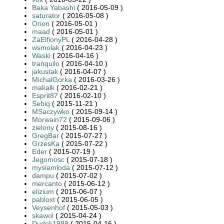
Baka Yabashi
( 2016-05-09 )
saturator
( 2016-05-08 )
Orion
( 2016-05-01 )
maad
( 2016-05-01 )
ZaElfionyPL
( 2016-04-28 )
wsmolak
( 2016-04-23 )
Waski
( 2016-04-16 )
tranquilo
( 2016-04-10 )
jakustak
( 2016-04-07 )
MichalGorka
( 2016-03-26 )
makalk
( 2016-02-21 )
Esprit87
( 2016-02-10 )
Sebiq
( 2015-11-21 )
MSaczywko
( 2015-09-14 )
Morwain72
( 2015-09-06 )
zielony
( 2015-08-16 )
GregBar
( 2015-07-27 )
GrzesKa
( 2015-07-22 )
Eder
( 2015-07-19 )
Jegomosc
( 2015-07-18 )
mysiamloda
( 2015-07-12 )
dampu
( 2015-07-02 )
mercanto
( 2015-06-12 )
elizium
( 2015-06-07 )
pabloxt
( 2015-06-05 )
Veysenhof
( 2015-05-03 )
skawol
( 2015-04-24 )
Dudek1989
( 2015-04-16 )