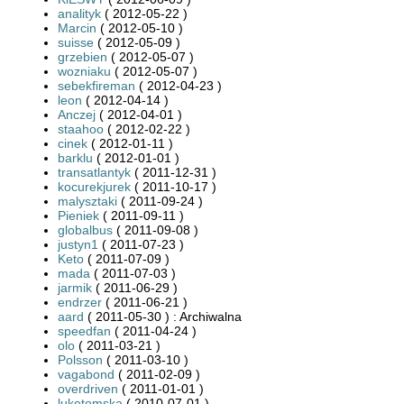
analityk
( 2012-05-22 )
Marcin
( 2012-05-10 )
suisse
( 2012-05-09 )
grzebien
( 2012-05-07 )
wozniaku
( 2012-05-07 )
sebekfireman
( 2012-04-23 )
leon
( 2012-04-14 )
Anczej
( 2012-04-01 )
staahoo
( 2012-02-22 )
cinek
( 2012-01-11 )
barklu
( 2012-01-01 )
transatlantyk
( 2011-12-31 )
kocurekjurek
( 2011-10-17 )
malysztaki
( 2011-09-24 )
Pieniek
( 2011-09-11 )
globalbus
( 2011-09-08 )
justyn1
( 2011-07-23 )
Keto
( 2011-07-09 )
mada
( 2011-07-03 )
jarmik
( 2011-06-29 )
endrzer
( 2011-06-21 )
aard
( 2011-05-30 ) : Archiwalna
speedfan
( 2011-04-24 )
olo
( 2011-03-21 )
Polsson
( 2011-03-10 )
vagabond
( 2011-02-09 )
overdriven
( 2011-01-01 )
luketomska
( 2010-07-01 )