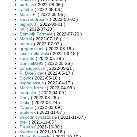
bartekk
( 2022-08-06 )
rafaltra
( 2022-08-06 )
MarcinPl
( 2022-08-06 )
kniazpodroznik
( 2022-08-02 )
bignin03
( 2022-08-01 )
mtl
( 2022-07-20 )
Dominik Formela
( 2022-07-20 )
Mortal
( 2022-07-18 )
mariox
( 2022-07-07 )
greg miniach
( 2022-06-19 )
jacek rutkowski
( 2022-06-18 )
kasietto
( 2022-05-29 )
DominikG93
( 2022-05-26 )
tomciopaluch
( 2022-05-21 )
R. BikeRider
( 2022-05-17 )
Slovik
( 2022-05-10 )
hypoglossus
( 2022-04-17 )
Marcin Kozioł
( 2022-04-09 )
tompalec
( 2022-04-09 )
Dany
( 2022-03-26 )
Djoko
( 2022-03-24 )
Yaguar
( 2022-03-09 )
wiaterek
( 2021-11-07 )
wspodnicynaszosie
( 2021-11-07 )
theli
( 2021-11-05 )
Pleban
( 2021-10-30 )
Kwabiak
( 2021-10-18 )
Maks_Saczywko
( 2021-10-10 )