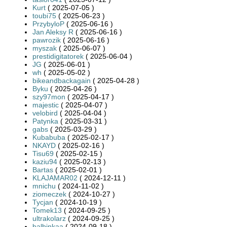
Kurt
( 2025-07-05 )
toubi75
( 2025-06-23 )
PrzybyloP
( 2025-06-16 )
Jan Aleksy R
( 2025-06-16 )
pawrozik
( 2025-06-16 )
myszak
( 2025-06-07 )
prestidigitatorek
( 2025-06-04 )
JG
( 2025-06-01 )
wh
( 2025-05-02 )
bikeandbackagain
( 2025-04-28 )
Byku
( 2025-04-26 )
szy97mon
( 2025-04-17 )
majestic
( 2025-04-07 )
velobird
( 2025-04-04 )
Patynka
( 2025-03-31 )
gabs
( 2025-03-29 )
Kubabuba
( 2025-02-17 )
NKAYD
( 2025-02-16 )
Tisu69
( 2025-02-15 )
kaziu94
( 2025-02-13 )
Bartas
( 2025-02-01 )
KLAJAMAR02
( 2024-12-11 )
mnichu
( 2024-11-02 )
ziomeczek
( 2024-10-27 )
Tycjan
( 2024-10-19 )
Tomek13
( 2024-09-25 )
ultrakolarz
( 2024-09-25 )
balbinkaa
( 2024-09-18 )