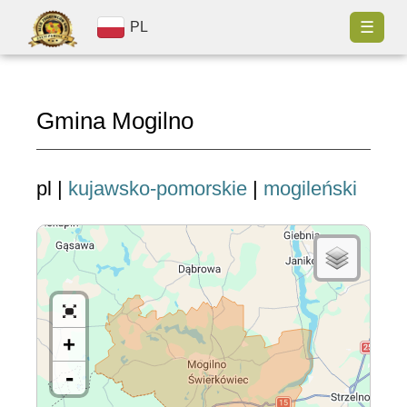
☰
PL
Gmina Mogilno
pl |
kujawsko-pomorskie
|
mogileński
+
-