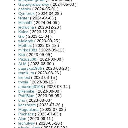
Gajowyrowerowy
( 2024-05-03 )
osesku
( 2024-05-01 )
Cymerek
( 2024-04-29 )
fenter
( 2024-04-06 )
Michał1
( 2024-04-05 )
jedrucha
( 2023-12-28 )
Kolec
( 2023-12-16 )
Gio
( 2023-11-04 )
wieloryb
( 2023-09-25 )
Methos
( 2023-09-12 )
mirko1981
( 2023-09-11 )
Kita
( 2023-09-09 )
Pazuzu88
( 2023-09-08 )
ALM
( 2023-08-30 )
papryka1986
( 2023-08-28 )
remik_m
( 2023-08-26 )
Ernest
( 2023-08-15 )
trynia
( 2023-08-15 )
amazing6108
( 2023-08-14 )
bikemike
( 2023-08-08 )
PaffiBlue
( 2023-08-05 )
oho
( 2023-08-03 )
kaczorsm
( 2023-07-20 )
Magdalena
( 2023-07-03 )
Puchacz
( 2023-07-03 )
Alan
( 2023-06-11 )
lechulysy
( 2023-05-20 )
wiesia_zych
( 2023-05-20 )