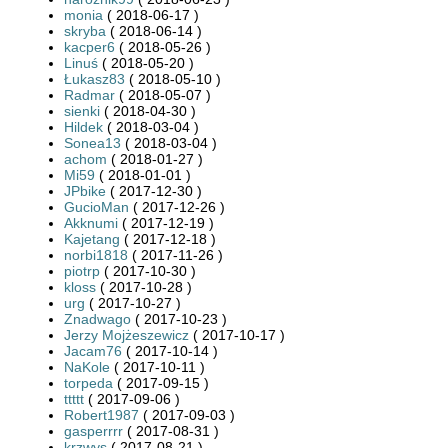
monia
( 2018-06-17 )
skryba
( 2018-06-14 )
kacper6
( 2018-05-26 )
Linuś
( 2018-05-20 )
Łukasz83
( 2018-05-10 )
Radmar
( 2018-05-07 )
sienki
( 2018-04-30 )
Hildek
( 2018-03-04 )
Sonea13
( 2018-03-04 )
achom
( 2018-01-27 )
Mi59
( 2018-01-01 )
JPbike
( 2017-12-30 )
GucioMan
( 2017-12-26 )
Akknumi
( 2017-12-19 )
Kajetang
( 2017-12-18 )
norbi1818
( 2017-11-26 )
piotrp
( 2017-10-30 )
kloss
( 2017-10-28 )
urg
( 2017-10-27 )
Znadwago
( 2017-10-23 )
Jerzy Mojżeszewicz
( 2017-10-17 )
Jacam76
( 2017-10-14 )
NaKole
( 2017-10-11 )
torpeda
( 2017-09-15 )
ttttt
( 2017-09-06 )
Robert1987
( 2017-09-03 )
gasperrrr
( 2017-08-31 )
krzwys
( 2017-08-21 )