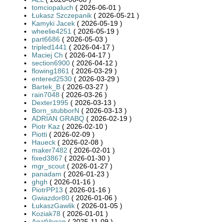
tomciopaluch
( 2026-06-01 )
Łukasz Szczepanik
( 2026-05-21 )
Kamyki Jacek
( 2026-05-19 )
wheelie4251
( 2026-05-19 )
part6686
( 2026-05-03 )
tripled1441
( 2026-04-17 )
Maciej Ch
( 2026-04-17 )
section6900
( 2026-04-12 )
flowing1861
( 2026-03-29 )
entered2530
( 2026-03-29 )
Bartek_B
( 2026-03-27 )
rain7048
( 2026-03-26 )
Dexter1995
( 2026-03-13 )
Born_stubborN
( 2026-03-13 )
ADRIAN GRABQ
( 2026-02-19 )
Piotr Kaz
( 2026-02-10 )
Piotti
( 2026-02-09 )
Haueck
( 2026-02-08 )
maker7482
( 2026-02-01 )
fixed3867
( 2026-01-30 )
mgr_scout
( 2026-01-27 )
panadam
( 2026-01-23 )
ghgh
( 2026-01-16 )
PiotrPP13
( 2026-01-16 )
Gwiazdor80
( 2026-01-06 )
ŁukaszGawlik
( 2026-01-05 )
Koziak78
( 2026-01-01 )
AgatVegan
( 2025-11-09 )