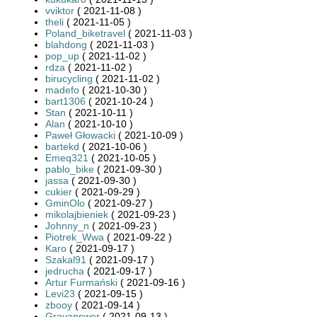
vviktor
( 2021-11-08 )
theli
( 2021-11-05 )
Poland_biketravel
( 2021-11-03 )
blahdong
( 2021-11-03 )
pop_up
( 2021-11-02 )
rdza
( 2021-11-02 )
birucycling
( 2021-11-02 )
madefo
( 2021-10-30 )
bart1306
( 2021-10-24 )
Stan
( 2021-10-11 )
Alan
( 2021-10-10 )
Paweł Głowacki
( 2021-10-09 )
bartekd
( 2021-10-06 )
Emeq321
( 2021-10-05 )
pablo_bike
( 2021-09-30 )
jassa
( 2021-09-30 )
cukier
( 2021-09-29 )
GminOlo
( 2021-09-27 )
mikolajbieniek
( 2021-09-23 )
Johnny_n
( 2021-09-23 )
Piotrek_Wwa
( 2021-09-22 )
Karo
( 2021-09-17 )
Szakal91
( 2021-09-17 )
jedrucha
( 2021-09-17 )
Artur Furmański
( 2021-09-16 )
Levi23
( 2021-09-15 )
zbooy
( 2021-09-14 )
Grayanswer
( 2021-09-13 )