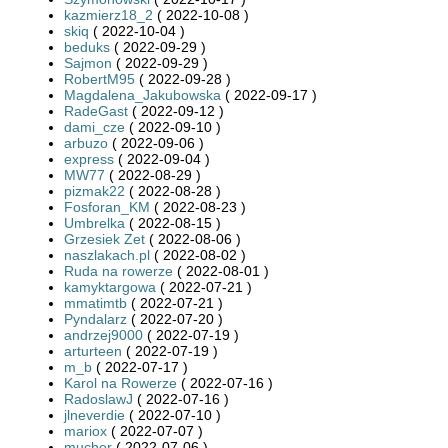
kazmierz18_2
( 2022-10-08 )
skiq
( 2022-10-04 )
beduks
( 2022-09-29 )
Sajmon
( 2022-09-29 )
RobertM95
( 2022-09-28 )
Magdalena_Jakubowska
( 2022-09-17 )
RadeGast
( 2022-09-12 )
dami_cze
( 2022-09-10 )
arbuzo
( 2022-09-06 )
express
( 2022-09-04 )
MW77
( 2022-08-29 )
pizmak22
( 2022-08-28 )
Fosforan_KM
( 2022-08-23 )
Umbrelka
( 2022-08-15 )
Grzesiek Zet
( 2022-08-06 )
naszlakach.pl
( 2022-08-02 )
Ruda na rowerze
( 2022-08-01 )
kamyktargowa
( 2022-07-21 )
mmatimtb
( 2022-07-21 )
Pyndalarz
( 2022-07-20 )
andrzej9000
( 2022-07-19 )
arturteen
( 2022-07-19 )
m_b
( 2022-07-17 )
Karol na Rowerze
( 2022-07-16 )
RadoslawJ
( 2022-07-16 )
jlneverdie
( 2022-07-10 )
mariox
( 2022-07-07 )
mucher
( 2022-07-06 )