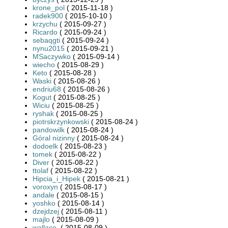
krone_pol
( 2015-11-18 )
radek900
( 2015-10-10 )
krzychu
( 2015-09-27 )
Ricardo
( 2015-09-24 )
sebaqgti
( 2015-09-24 )
nynu2015
( 2015-09-21 )
MSaczywko
( 2015-09-14 )
wiecho
( 2015-08-29 )
Keto
( 2015-08-28 )
Waski
( 2015-08-26 )
endriu68
( 2015-08-26 )
Kogut
( 2015-08-25 )
Wiciu
( 2015-08-25 )
ryshak
( 2015-08-25 )
piotrskrzynkowski
( 2015-08-24 )
pandowilk
( 2015-08-24 )
Góral nizinny
( 2015-08-24 )
dodoelk
( 2015-08-23 )
tomek
( 2015-08-22 )
Diver
( 2015-08-22 )
ttolaf
( 2015-08-22 )
Hipcia_i_Hipek
( 2015-08-21 )
voroxyn
( 2015-08-17 )
andale
( 2015-08-15 )
yoshko
( 2015-08-14 )
dzejdzej
( 2015-08-11 )
majlo
( 2015-08-09 )
wallace.
( 2015-08-09 )