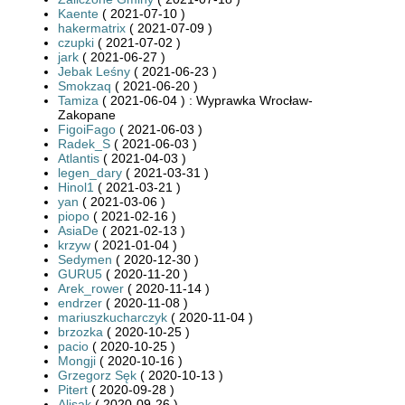
Kaente
( 2021-07-10 )
hakermatrix
( 2021-07-09 )
czupki
( 2021-07-02 )
jark
( 2021-06-27 )
Jebak Leśny
( 2021-06-23 )
Smokzaq
( 2021-06-20 )
Tamiza
( 2021-06-04 ) : Wyprawka Wrocław-
Zakopane
FigoiFago
( 2021-06-03 )
Radek_S
( 2021-06-03 )
Atlantis
( 2021-04-03 )
legen_dary
( 2021-03-31 )
Hinol1
( 2021-03-21 )
yan
( 2021-03-06 )
piopo
( 2021-02-16 )
AsiaDe
( 2021-02-13 )
krzyw
( 2021-01-04 )
Sedymen
( 2020-12-30 )
GURU5
( 2020-11-20 )
Arek_rower
( 2020-11-14 )
endrzer
( 2020-11-08 )
mariuszkucharczyk
( 2020-11-04 )
brzozka
( 2020-10-25 )
pacio
( 2020-10-25 )
Mongji
( 2020-10-16 )
Grzegorz Sęk
( 2020-10-13 )
Pitert
( 2020-09-28 )
Alisak
( 2020-09-26 )