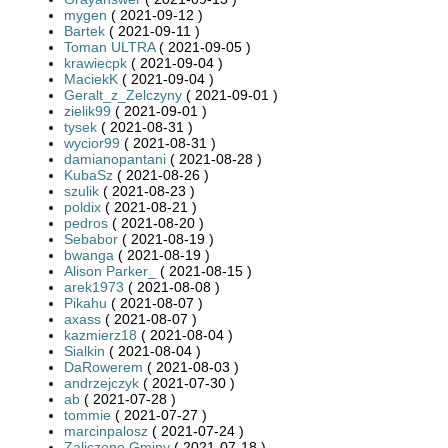
mygen
( 2021-09-12 )
Bartek
( 2021-09-11 )
Toman ULTRA
( 2021-09-05 )
krawiecpk
( 2021-09-04 )
MaciekK
( 2021-09-04 )
Geralt_z_Zelczyny
( 2021-09-01 )
zielik99
( 2021-09-01 )
tysek
( 2021-08-31 )
wycior99
( 2021-08-31 )
damianopantani
( 2021-08-28 )
KubaSz
( 2021-08-26 )
szulik
( 2021-08-23 )
poldix
( 2021-08-21 )
pedros
( 2021-08-20 )
Sebabor
( 2021-08-19 )
bwanga
( 2021-08-19 )
Alison Parker_
( 2021-08-15 )
arek1973
( 2021-08-08 )
Pikahu
( 2021-08-07 )
axass
( 2021-08-07 )
kazmierz18
( 2021-08-04 )
Sialkin
( 2021-08-04 )
DaRowerem
( 2021-08-03 )
andrzejczyk
( 2021-07-30 )
ab
( 2021-07-28 )
tommie
( 2021-07-27 )
marcinpalosz
( 2021-07-24 )
Zaliczone Gminy
( 2021-07-18 )