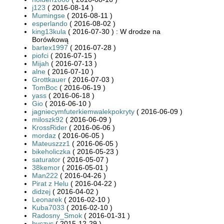
j123
( 2016-08-14 )
Mumingse
( 2016-08-11 )
esperlando
( 2016-08-02 )
king13kula
( 2016-07-30 ) : W drodze na
Borówkową
bartex1997
( 2016-07-28 )
piofci
( 2016-07-15 )
Mijah
( 2016-07-13 )
alne
( 2016-07-10 )
Grottkauer
( 2016-07-03 )
TomBoc
( 2016-06-19 )
yass
( 2016-06-18 )
Gio
( 2016-06-10 )
jagniecymfuterkiemwalekpokryty
( 2016-06-09 )
miloszk92
( 2016-06-09 )
KrossRider
( 2016-06-06 )
mordaz
( 2016-06-05 )
Mateuszzz1
( 2016-06-05 )
bikeholiczka
( 2016-05-23 )
saturator
( 2016-05-07 )
38kemor
( 2016-05-01 )
Man222
( 2016-04-26 )
Pirat z Helu
( 2016-04-22 )
didzej
( 2016-04-02 )
Leonarek
( 2016-02-10 )
Kuba7033
( 2016-02-10 )
Radosny_Smok
( 2016-01-31 )
byczys
( 2015-12-29 )