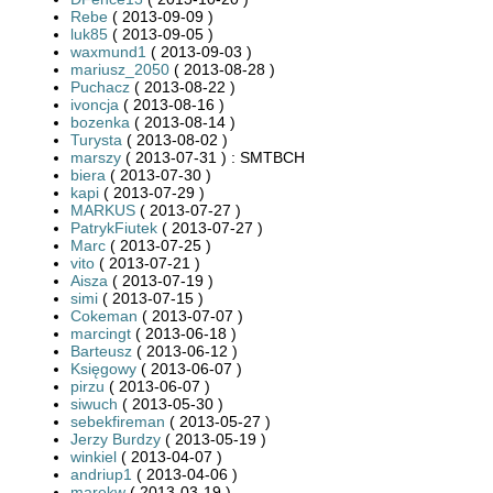
Rebe
( 2013-09-09 )
luk85
( 2013-09-05 )
waxmund1
( 2013-09-03 )
mariusz_2050
( 2013-08-28 )
Puchacz
( 2013-08-22 )
ivoncja
( 2013-08-16 )
bozenka
( 2013-08-14 )
Turysta
( 2013-08-02 )
marszy
( 2013-07-31 ) : SMTBCH
biera
( 2013-07-30 )
kapi
( 2013-07-29 )
MARKUS
( 2013-07-27 )
PatrykFiutek
( 2013-07-27 )
Marc
( 2013-07-25 )
vito
( 2013-07-21 )
Aisza
( 2013-07-19 )
simi
( 2013-07-15 )
Cokeman
( 2013-07-07 )
marcingt
( 2013-06-18 )
Barteusz
( 2013-06-12 )
Księgowy
( 2013-06-07 )
pirzu
( 2013-06-07 )
siwuch
( 2013-05-30 )
sebekfireman
( 2013-05-27 )
Jerzy Burdzy
( 2013-05-19 )
winkiel
( 2013-04-07 )
andriup1
( 2013-04-06 )
marekw
( 2013-03-19 )