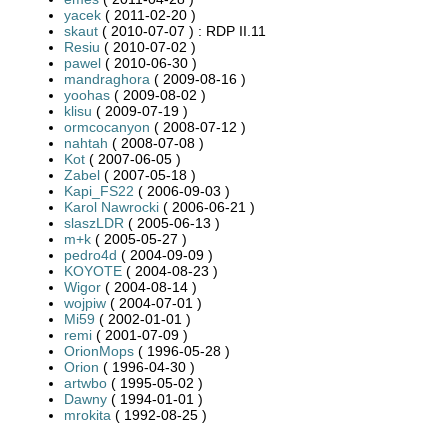
yacek
( 2011-02-20 )
skaut
( 2010-07-07 ) : RDP II.11
Resiu
( 2010-07-02 )
pawel
( 2010-06-30 )
mandraghora
( 2009-08-16 )
yoohas
( 2009-08-02 )
klisu
( 2009-07-19 )
ormcocanyon
( 2008-07-12 )
nahtah
( 2008-07-08 )
Kot
( 2007-06-05 )
Zabel
( 2007-05-18 )
Kapi_FS22
( 2006-09-03 )
Karol Nawrocki
( 2006-06-21 )
slaszLDR
( 2005-06-13 )
m+k
( 2005-05-27 )
pedro4d
( 2004-09-09 )
KOYOTE
( 2004-08-23 )
Wigor
( 2004-08-14 )
wojpiw
( 2004-07-01 )
Mi59
( 2002-01-01 )
remi
( 2001-07-09 )
OrionMops
( 1996-05-28 )
Orion
( 1996-04-30 )
artwbo
( 1995-05-02 )
Dawny
( 1994-01-01 )
mrokita
( 1992-08-25 )