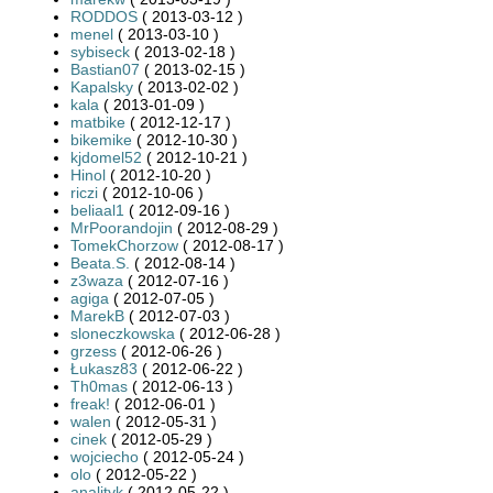
RODDOS
( 2013-03-12 )
menel
( 2013-03-10 )
sybiseck
( 2013-02-18 )
Bastian07
( 2013-02-15 )
Kapalsky
( 2013-02-02 )
kala
( 2013-01-09 )
matbike
( 2012-12-17 )
bikemike
( 2012-10-30 )
kjdomel52
( 2012-10-21 )
Hinol
( 2012-10-20 )
riczi
( 2012-10-06 )
beliaal1
( 2012-09-16 )
MrPoorandojin
( 2012-08-29 )
TomekChorzow
( 2012-08-17 )
Beata.S.
( 2012-08-14 )
z3waza
( 2012-07-16 )
agiga
( 2012-07-05 )
MarekB
( 2012-07-03 )
sloneczkowska
( 2012-06-28 )
grzess
( 2012-06-26 )
Łukasz83
( 2012-06-22 )
Th0mas
( 2012-06-13 )
freak!
( 2012-06-01 )
walen
( 2012-05-31 )
cinek
( 2012-05-29 )
wojciecho
( 2012-05-24 )
olo
( 2012-05-22 )
analityk
( 2012-05-22 )