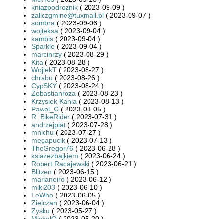
kniazpodroznik
( 2023-09-09 )
zaliczgmine@tuxmail.pl
( 2023-09-07 )
sombra
( 2023-09-06 )
wojteksa
( 2023-09-04 )
kambis
( 2023-09-04 )
Sparkle
( 2023-09-04 )
marcinrzy
( 2023-08-29 )
Kita
( 2023-08-28 )
WojtekT
( 2023-08-27 )
chrabu
( 2023-08-26 )
CypSKY
( 2023-08-24 )
Zebastianroza
( 2023-08-23 )
Krzysiek Kania
( 2023-08-13 )
Pawel_C
( 2023-08-05 )
R. BikeRider
( 2023-07-31 )
andrzejpiat
( 2023-07-28 )
mnichu
( 2023-07-27 )
megapucik
( 2023-07-13 )
TheGregor76
( 2023-06-28 )
ksiazezbajkiem
( 2023-06-24 )
Robert Radajewski
( 2023-06-21 )
Blitzen
( 2023-06-15 )
marianeiro
( 2023-06-12 )
miki203
( 2023-06-10 )
LeWho
( 2023-06-05 )
Zielczan
( 2023-06-04 )
Zysku
( 2023-05-27 )
MichalO
( 2023-05-20 )