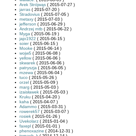
Arek Strójwąs
( 2015-07-27 )
jarras
( 2015-07-20 )
Stradovius
( 2015-07-05 )
metaxy
( 2015-07-03 )
jefferson
( 2015-06-29 )
Andrzej mtb
( 2015-06-22 )
Myga
( 2015-06-19 )
jajo1922
( 2015-06-15 )
soier
( 2015-06-15 )
Mooke
( 2015-06-14 )
wojw5
( 2015-06-08 )
yellow
( 2015-06-06 )
skwarek
( 2015-06-06 )
patryszja
( 2015-06-05 )
mzewa
( 2015-06-04 )
tuco
( 2015-05-26 )
orzel
( 2015-05-09 )
marg
( 2015-05-03 )
izaisławek
( 2015-05-03 )
Kruku
( 2015-04-20 )
kaha
( 2015-04-07 )
Adammo
( 2015-03-31 )
rowerek57
( 2015-03-07 )
rosiek
( 2015-01-26 )
Uvekolarz
( 2015-01-04 )
faxepl
( 2015-01-01 )
phenoxazine
( 2014-12-31 )
tomash_k
( 2014-12-14 )