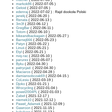
markok86
( 2022-07-05 )
Geloid
( 2022-07-05 )
edenraj
( 2022-07-02 ) : Rajd dookoła Polski
janekj
( 2022-06-20 )
Renata
( 2022-06-13 )
3m3f
( 2022-06-12 )
GregBar
( 2022-06-11 )
Totom
( 2022-06-10 )
bikeandbackagain
( 2022-05-27 )
Barnej666
( 2022-05-23 )
Patyn
( 2022-05-22 )
Linuś
( 2022-05-21 )
Etyl
( 2022-05-21 )
nvq-rac
( 2022-05-10 )
parurex
( 2022-05-07 )
Byku
( 2022-04-30 )
patrycjad.
( 2022-04-30 )
Maciaros
( 2022-04-28 )
damiansobczak69
( 2022-04-15 )
CoLesiu
( 2022-03-19 )
Djoko
( 2022-01-21 )
Wrocycling
( 2022-01-04 )
powel2004PL
( 2022-01-03 )
Zabeł
( 2021-12-17 )
niemek10
( 2021-12-12 )
Paweł_Adamek
( 2021-12-09 )
Gawroon
( 2021-11-15 )
kukukaro
( 2021-11-13 )