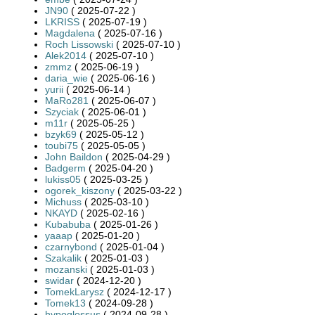
JN90
( 2025-07-22 )
LKRISS
( 2025-07-19 )
Magdalena
( 2025-07-16 )
Roch Lissowski
( 2025-07-10 )
Alek2014
( 2025-07-10 )
zmmz
( 2025-06-19 )
daria_wie
( 2025-06-16 )
yurii
( 2025-06-14 )
MaRo281
( 2025-06-07 )
Szyciak
( 2025-06-01 )
m11r
( 2025-05-25 )
bzyk69
( 2025-05-12 )
toubi75
( 2025-05-05 )
John Baildon
( 2025-04-29 )
Badgerm
( 2025-04-20 )
lukiss05
( 2025-03-25 )
ogorek_kiszony
( 2025-03-22 )
Michuss
( 2025-03-10 )
NKAYD
( 2025-02-16 )
Kubabuba
( 2025-01-26 )
yaaap
( 2025-01-20 )
czarnybond
( 2025-01-04 )
Szakalik
( 2025-01-03 )
mozanski
( 2025-01-03 )
swidar
( 2024-12-20 )
TomekLarysz
( 2024-12-17 )
Tomek13
( 2024-09-28 )
hypoglossus
( 2024-09-28 )