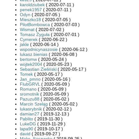
karoldziubek
( 2020-07-11 )
penek1957
( 2020-07-11 )
Odyn
( 2020-07-05 )
Mieszko18
( 2020-07-05 )
PilotBombowca
( 2020-07-03 )
Wismat
( 2020-07-02 )
Tomasz Żyguła
( 2020-07-01 )
Cymerek
( 2020-06-22 )
jakle
( 2020-06-14 )
wspodnicynaszosie
( 2020-06-12 )
lukasz.bienias
( 2020-06-08 )
bertomw
( 2020-05-24 )
wojtek2004
( 2020-05-23 )
Sebastian Zieliński
( 2020-05-17 )
Tomek
( 2020-05-17 )
Jan_pmno
( 2020-05-16 )
FlubGRVL
( 2020-05-09 )
Romano
( 2020-05-09 )
sromotnik
( 2020-05-09 )
Pazuzu88
( 2020-05-02 )
Marcin Szeląg
( 2020-05-02 )
lukasrybnik
( 2020-02-12 )
damian27
( 2019-12-13 )
Pablito
( 2019-11-30 )
LukeDG
( 2019-11-29 )
lapa90
( 2019-10-17 )
david
( 2019-09-27 )
Maks_Saczywko
( 2019-09-25 )