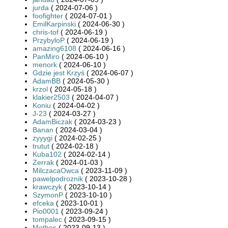
jurda
( 2024-07-06 )
foofighter
( 2024-07-01 )
EmilKarpinski
( 2024-06-30 )
chris-tof
( 2024-06-19 )
PrzybyloP
( 2024-06-19 )
amazing6108
( 2024-06-16 )
PanMiro
( 2024-06-10 )
menork
( 2024-06-10 )
Gdzie jest Krzyś
( 2024-06-07 )
AdamBB
( 2024-05-30 )
krzol
( 2024-05-18 )
klakier2503
( 2024-04-07 )
Koniu
( 2024-04-02 )
J-23
( 2024-03-27 )
AdamBiczak
( 2024-03-23 )
Banan
( 2024-03-04 )
zyyygi
( 2024-02-25 )
trutut
( 2024-02-18 )
Kuba102
( 2024-02-14 )
Zerrak
( 2024-01-03 )
MilczacaOwca
( 2023-11-09 )
pawelpodroznik
( 2023-10-28 )
krawczyk
( 2023-10-14 )
SzymonP
( 2023-10-10 )
efceka
( 2023-10-01 )
Pio0001
( 2023-09-24 )
tompalec
( 2023-09-15 )
Methos
( 2023-09-13 )