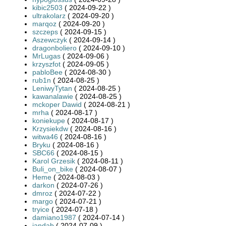
kibic2503
( 2024-09-22 )
ultrakolarz
( 2024-09-20 )
marqoz
( 2024-09-20 )
szczeps
( 2024-09-15 )
Aszewczyk
( 2024-09-14 )
dragonboliero
( 2024-09-10 )
MrLugas
( 2024-09-06 )
krzyszfot
( 2024-09-05 )
pabloBee
( 2024-08-30 )
rub1n
( 2024-08-25 )
LeniwyTytan
( 2024-08-25 )
kawanalawie
( 2024-08-25 )
mckoper Dawid
( 2024-08-21 )
mrha
( 2024-08-17 )
koniekupe
( 2024-08-17 )
Krzysiekdw
( 2024-08-16 )
witwa46
( 2024-08-16 )
Bryku
( 2024-08-16 )
SBC66
( 2024-08-15 )
Karol Grzesik
( 2024-08-11 )
Buli_on_bike
( 2024-08-07 )
Heme
( 2024-08-03 )
darkon
( 2024-07-26 )
dmroz
( 2024-07-22 )
margo
( 2024-07-21 )
tryice
( 2024-07-18 )
damiano1987
( 2024-07-14 )
jandab
( 2024-07-09 )