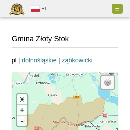
☰
PL
Gmina Złoty Stok
pl |
dolnośląskie
|
ząbkowicki
+
-