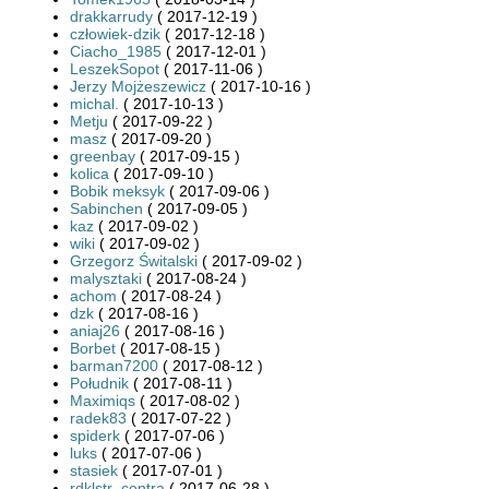
drakkarrudy
( 2017-12-19 )
człowiek-dzik
( 2017-12-18 )
Ciacho_1985
( 2017-12-01 )
LeszekSopot
( 2017-11-06 )
Jerzy Mojżeszewicz
( 2017-10-16 )
michal.
( 2017-10-13 )
Metju
( 2017-09-22 )
masz
( 2017-09-20 )
greenbay
( 2017-09-15 )
kolica
( 2017-09-10 )
Bobik meksyk
( 2017-09-06 )
Sabinchen
( 2017-09-05 )
kaz
( 2017-09-02 )
wiki
( 2017-09-02 )
Grzegorz Świtalski
( 2017-09-02 )
malysztaki
( 2017-08-24 )
achom
( 2017-08-24 )
dzk
( 2017-08-16 )
aniaj26
( 2017-08-16 )
Borbet
( 2017-08-15 )
barman7200
( 2017-08-12 )
Południk
( 2017-08-11 )
Maximiqs
( 2017-08-02 )
radek83
( 2017-07-22 )
spiderk
( 2017-07-06 )
luks
( 2017-07-06 )
stasiek
( 2017-07-01 )
rdklstr_centra
( 2017-06-28 )