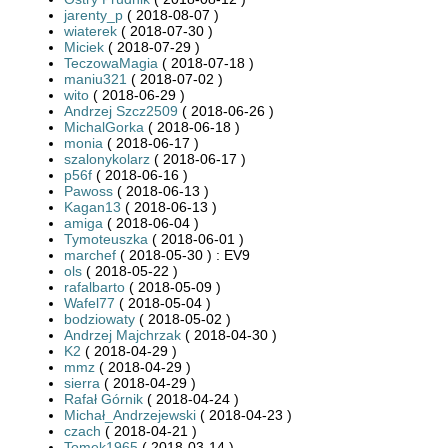
jarenty_p
( 2018-08-07 )
wiaterek
( 2018-07-30 )
Miciek
( 2018-07-29 )
TeczowaMagia
( 2018-07-18 )
maniu321
( 2018-07-02 )
wito
( 2018-06-29 )
Andrzej Szcz2509
( 2018-06-26 )
MichalGorka
( 2018-06-18 )
monia
( 2018-06-17 )
szalonykolarz
( 2018-06-17 )
p56f
( 2018-06-16 )
Pawoss
( 2018-06-13 )
Kagan13
( 2018-06-13 )
amiga
( 2018-06-04 )
Tymoteuszka
( 2018-06-01 )
marchef
( 2018-05-30 ) : EV9
ols
( 2018-05-22 )
rafalbarto
( 2018-05-09 )
Wafel77
( 2018-05-04 )
bodziowaty
( 2018-05-02 )
Andrzej Majchrzak
( 2018-04-30 )
K2
( 2018-04-29 )
mmz
( 2018-04-29 )
sierra
( 2018-04-29 )
Rafał Górnik
( 2018-04-24 )
Michał_Andrzejewski
( 2018-04-23 )
czach
( 2018-04-21 )
Tomek1965
( 2018-03-14 )