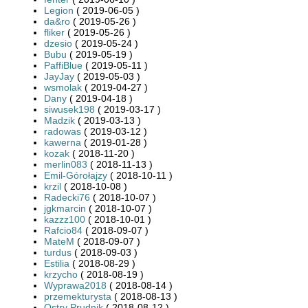
Legion
( 2019-06-05 )
da&ro
( 2019-05-26 )
fliker
( 2019-05-26 )
dzesio
( 2019-05-24 )
Bubu
( 2019-05-19 )
PaffiBlue
( 2019-05-11 )
JayJay
( 2019-05-03 )
wsmolak
( 2019-04-27 )
Dany
( 2019-04-18 )
siwusek198
( 2019-03-17 )
Madzik
( 2019-03-13 )
radowas
( 2019-03-12 )
kawerna
( 2019-01-28 )
kozak
( 2018-11-20 )
merlin083
( 2018-11-13 )
Emil-Górołajzy
( 2018-10-11 )
krzil
( 2018-10-08 )
Radecki76
( 2018-10-07 )
jgkmarcin
( 2018-10-07 )
kazzz100
( 2018-10-01 )
Rafcio84
( 2018-09-07 )
MateM
( 2018-09-07 )
turdus
( 2018-09-03 )
Estilia
( 2018-08-29 )
krzycho
( 2018-08-19 )
Wyprawa2018
( 2018-08-14 )
przemekturysta
( 2018-08-13 )
Ostry Prudnik
( 2018-08-12 )