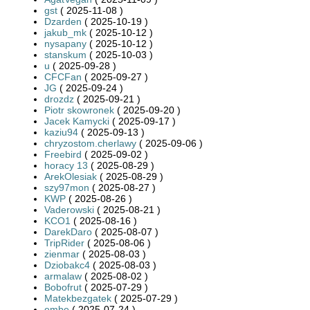
gst
( 2025-11-08 )
Dzarden
( 2025-10-19 )
jakub_mk
( 2025-10-12 )
nysapany
( 2025-10-12 )
stanskum
( 2025-10-03 )
u
( 2025-09-28 )
CFCFan
( 2025-09-27 )
JG
( 2025-09-24 )
drozdz
( 2025-09-21 )
Piotr skowronek
( 2025-09-20 )
Jacek Kamycki
( 2025-09-17 )
kaziu94
( 2025-09-13 )
chryzostom.cherlawy
( 2025-09-06 )
Freebird
( 2025-09-02 )
horacy 13
( 2025-08-29 )
ArekOlesiak
( 2025-08-29 )
szy97mon
( 2025-08-27 )
KWP
( 2025-08-26 )
Vaderowski
( 2025-08-21 )
KCO1
( 2025-08-16 )
DarekDaro
( 2025-08-07 )
TripRider
( 2025-08-06 )
zienmar
( 2025-08-03 )
Dziobakc4
( 2025-08-03 )
armalaw
( 2025-08-02 )
Bobofrut
( 2025-07-29 )
Matekbezgatek
( 2025-07-29 )
embe
( 2025-07-24 )