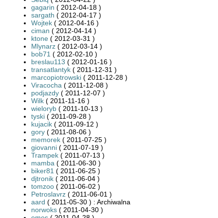
gagarin
( 2012-04-18 )
sargath
( 2012-04-17 )
Wojtek
( 2012-04-16 )
ciman
( 2012-04-14 )
ktone
( 2012-03-31 )
Mlynarz
( 2012-03-14 )
bob71
( 2012-02-10 )
breslau113
( 2012-01-16 )
transatlantyk
( 2011-12-31 )
marcopiotrowski
( 2011-12-28 )
Viracocha
( 2011-12-08 )
podjazdy
( 2011-12-07 )
Wilk
( 2011-11-16 )
wieloryb
( 2011-10-13 )
tyski
( 2011-09-28 )
kujacik
( 2011-09-12 )
gory
( 2011-08-06 )
memorek
( 2011-07-25 )
giovanni
( 2011-07-19 )
Trampek
( 2011-07-13 )
mamba
( 2011-06-30 )
biker81
( 2011-06-25 )
djtronik
( 2011-06-04 )
tomzoo
( 2011-06-02 )
Petroslavrz
( 2011-06-01 )
aard
( 2011-05-30 ) : Archiwalna
norwoks
( 2011-04-30 )
emes
( 2011-04-28 )