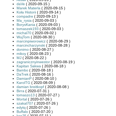
daVe
( 2020-09-15 )
Marek Materla
( 2020-09-15 )
Koła Historii
( 2020-09-14 )
compadre
( 2020-09-13 )
Ma_rysia
( 2020-09-03 )
BorysKania
( 2020-09-03 )
tomaszek193
( 2020-09-03 )
michal70
( 2020-09-02 )
WujTom
( 2020-08-30 )
marcinpiworowicz
( 2020-08-29 )
marcincharzynski
( 2020-08-28 )
donimo
( 2020-08-27 )
mikoy
( 2020-08-23 )
MJ
( 2020-08-22 )
zagranicznyinwestor
( 2020-08-19 )
Kapitan Sakwa
( 2020-08-18 )
Bambo
( 2020-08-18 )
DaTrek
( 2020-08-16 )
DamianP
( 2020-08-10 )
KarolTG
( 2020-08-09 )
damian breitkopf
( 2020-08-08 )
Birra
( 2020-07-31 )
tomaszo13
( 2020-07-27 )
Mortal
( 2020-07-26 )
szakal707
( 2020-07-26 )
edytq
( 2020-07-26 )
Buffalo
( 2020-07-20 )
kes25
( 2020-07-11 )