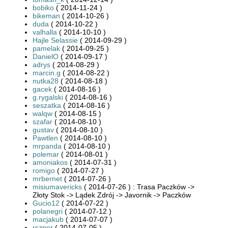
bobiko
( 2014-11-24 )
bikeman
( 2014-10-26 )
duda
( 2014-10-22 )
valhalla
( 2014-10-10 )
Hajle Selassie
( 2014-09-29 )
pamelak
( 2014-09-25 )
DanielO
( 2014-09-17 )
adrys
( 2014-08-29 )
marcin.g
( 2014-08-22 )
nutka28
( 2014-08-18 )
gacek
( 2014-08-16 )
g.rygalski
( 2014-08-16 )
seszatka
( 2014-08-16 )
walqw
( 2014-08-15 )
szafar
( 2014-08-10 )
gustav
( 2014-08-10 )
Pawtlen
( 2014-08-10 )
mrpanda
( 2014-08-10 )
polemar
( 2014-08-01 )
amoniakos
( 2014-07-31 )
romigo
( 2014-07-27 )
mrbernet
( 2014-07-26 )
misiumavericks
( 2014-07-26 ) : Trasa Paczków ->
Złoty Stok -> Lądek Zdrój -> Javornik -> Paczków
Gucio12
( 2014-07-22 )
polanegri
( 2014-07-12 )
macjakub
( 2014-07-07 )
rszper
( 2014-07-05 )