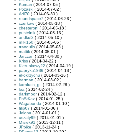
Kuman
( 2014-07-05 )
Pozaski
( 2014-07-02 )
Adi70
( 2014-06-30 )
roundspace7
( 2014-06-26 )
czerkaw
( 2014-05-18 )
chesteroni
( 2014-05-18 )
pustelnik
( 2014-05-13 )
andkul2
( 2014-05-10 )
miki150
( 2014-05-05 )
tranquilo
( 2014-05-03 )
mattik
( 2014-05-01 )
Jarczan
( 2014-04-30 )
Kriss
( 2014-04-22 )
Kierunkowy22
( 2014-04-19 )
papryka1986
( 2014-04-18 )
ekokrzychu
( 2014-03-16 )
barman
( 2014-03-02 )
karaluch_git
( 2014-02-28 )
lea
( 2014-02-24 )
darkmoor
( 2014-02-12 )
PaStKaz
( 2014-01-25 )
Wagabunda
( 2014-01-10 )
filip07
( 2014-01-06 )
Jelona
( 2014-01-01 )
uszaty99
( 2014-01-01 )
Misiek91
( 2013-12-11 )
JPbike
( 2013-11-24 )
DFence13
( 2013-10-20 )