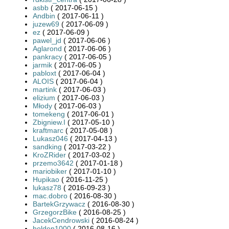
asbb
( 2017-06-15 )
Andbin
( 2017-06-11 )
juzew69
( 2017-06-09 )
ez
( 2017-06-09 )
pawel_jd
( 2017-06-06 )
Aglarond
( 2017-06-06 )
pankracy
( 2017-06-05 )
jarmik
( 2017-06-05 )
pabloxt
( 2017-06-04 )
ALOIS
( 2017-06-04 )
martink
( 2017-06-03 )
elizium
( 2017-06-03 )
Młody
( 2017-06-03 )
tomekeng
( 2017-06-01 )
Zbigniew.I
( 2017-05-10 )
kraftmarc
( 2017-05-08 )
Lukasz046
( 2017-04-13 )
sandking
( 2017-03-22 )
KroZRider
( 2017-03-02 )
przemo3642
( 2017-01-18 )
mariobiker
( 2017-01-10 )
Hupikao
( 2016-11-25 )
lukasz78
( 2016-09-23 )
mac.dobro
( 2016-08-30 )
BartekGrzywacz
( 2016-08-30 )
GrzegorzBike
( 2016-08-25 )
JacekCendrowski
( 2016-08-24 )
holden1000
( 2016-08-16 )