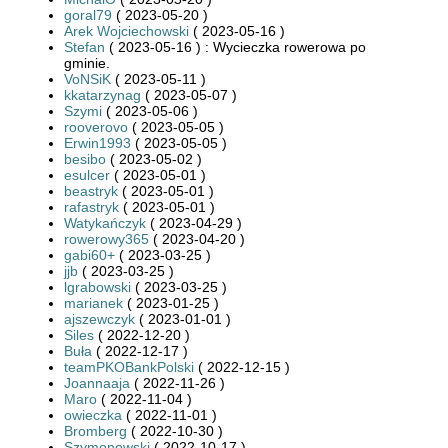
goral79
( 2023-05-20 )
Arek Wojciechowski
( 2023-05-16 )
Stefan
( 2023-05-16 ) : Wycieczka rowerowa po
gminie.
VoNSiK
( 2023-05-11 )
kkatarzynag
( 2023-05-07 )
Szymi
( 2023-05-06 )
rooverovo
( 2023-05-05 )
Erwin1993
( 2023-05-05 )
besibo
( 2023-05-02 )
esulcer
( 2023-05-01 )
beastryk
( 2023-05-01 )
rafastryk
( 2023-05-01 )
Watykańczyk
( 2023-04-29 )
rowerowy365
( 2023-04-20 )
gabi60+
( 2023-03-25 )
jjb
( 2023-03-25 )
lgrabowski
( 2023-03-25 )
marianek
( 2023-01-25 )
ajszewczyk
( 2023-01-01 )
Siles
( 2022-12-20 )
Buła
( 2022-12-17 )
teamPKOBankPolski
( 2022-12-15 )
Joannaaja
( 2022-11-26 )
Maro
( 2022-11-04 )
owieczka
( 2022-11-01 )
Bromberg
( 2022-10-30 )
Szymonowski
( 2022-10-17 )