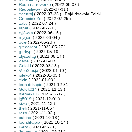
Ruda na rowerze
( 2022-08-02 )
Radoslaww
( 2022-07-31 )
edenraj
( 2022-07-25 ) : Rajd dookoła Polski
Grzesiek Zet
( 2022-07-25 )
zabc
( 2022-07-24 )
Iapet
( 2022-07-21 )
ryjówka
( 2022-06-15 )
mygen
( 2022-06-04 )
ocie
( 2022-05-29 )
gregorgor
( 2022-05-27 )
gorkypl
( 2022-05-16 )
zlyszelag
( 2022-05-14 )
Zabeł
( 2022-05-03 )
Geloid
( 2022-02-13 )
VeloStacja
( 2022-01-10 )
julekc4
( 2022-01-03 )
elcin
( 2022-01-03 )
leon.di.kapio
( 2021-12-31 )
Gelek014
( 2021-12-13 )
niemek10
( 2021-12-12 )
lg5019
( 2021-12-01 )
siwa
( 2021-11-13 )
theli
( 2021-11-05 )
rdza
( 2021-11-02 )
cubino
( 2021-10-16 )
leondikapio
( 2021-10-14 )
Gero
( 2021-09-29 )
Johnny_n
( 2021-09-23 )