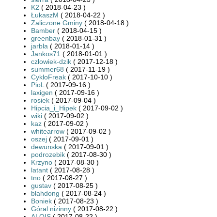
K2
( 2018-04-23 )
ŁukaszM
( 2018-04-22 )
Zaliczone Gminy
( 2018-04-18 )
Bamber
( 2018-04-15 )
greenbay
( 2018-01-31 )
jarbla
( 2018-01-14 )
Jankos71
( 2018-01-01 )
człowiek-dzik
( 2017-12-18 )
summer68
( 2017-11-19 )
CykloFreak
( 2017-10-10 )
PioL
( 2017-09-16 )
laxigen
( 2017-09-16 )
rosiek
( 2017-09-04 )
Hipcia_i_Hipek
( 2017-09-02 )
wiki
( 2017-09-02 )
kaz
( 2017-09-02 )
whitearrow
( 2017-09-02 )
oszej
( 2017-09-01 )
dewunska
( 2017-09-01 )
podrozebik
( 2017-08-30 )
Krzyno
( 2017-08-30 )
latant
( 2017-08-28 )
tno
( 2017-08-27 )
gustav
( 2017-08-25 )
blahdong
( 2017-08-24 )
Boniek
( 2017-08-23 )
Góral nizinny
( 2017-08-22 )
ALOIS
( 2017-08-22 )