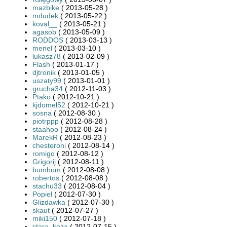
mazbike
( 2013-05-28 )
mdudek
( 2013-05-22 )
koval__
( 2013-05-21 )
agasob
( 2013-05-09 )
RODDOS
( 2013-03-13 )
menel
( 2013-03-10 )
lukasz78
( 2013-02-09 )
Flash
( 2013-01-17 )
djtronik
( 2013-01-05 )
uszaty99
( 2013-01-01 )
grucha34
( 2012-11-03 )
Ptako
( 2012-10-21 )
kjdomel52
( 2012-10-21 )
sosna
( 2012-08-30 )
piotrppp
( 2012-08-28 )
staahoo
( 2012-08-24 )
MarekR
( 2012-08-23 )
chesteroni
( 2012-08-14 )
romigo
( 2012-08-12 )
Grigorij
( 2012-08-11 )
bumbum
( 2012-08-08 )
robertos
( 2012-08-08 )
stachu33
( 2012-08-04 )
Popiel
( 2012-07-30 )
Glizdawka
( 2012-07-30 )
skaut
( 2012-07-27 )
miki150
( 2012-07-18 )
stara_koza
( 2012-07-15 )