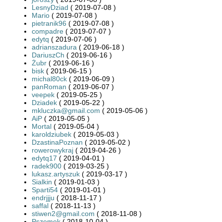
LesnyDziad
( 2019-07-08 )
Mario
( 2019-07-08 )
pietranik96
( 2019-07-08 )
compadre
( 2019-07-07 )
edytq
( 2019-07-06 )
adrianszadura
( 2019-06-18 )
DariuszCh
( 2019-06-16 )
Żubr
( 2019-06-16 )
bisk
( 2019-06-15 )
michal80ck
( 2019-06-09 )
panRoman
( 2019-06-07 )
veepek
( 2019-05-25 )
Dziadek
( 2019-05-22 )
mkluczka@gmail.com
( 2019-05-06 )
AiP
( 2019-05-05 )
Mortal
( 2019-05-04 )
karoldziubek
( 2019-05-03 )
DzastinaPoznan
( 2019-05-02 )
rowerowykraj
( 2019-04-26 )
edytq17
( 2019-04-01 )
radek900
( 2019-03-25 )
lukasz.artyszuk
( 2019-03-17 )
Sialkin
( 2019-01-03 )
Sparti54
( 2019-01-01 )
endrjjju
( 2018-11-17 )
saffal
( 2018-11-13 )
stiwen2@gmail.com
( 2018-11-08 )
Pszemek
( 2018-10-04 )