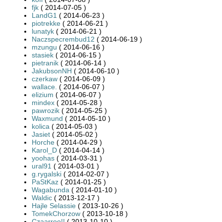
fjk
( 2014-07-05 )
LandG1
( 2014-06-23 )
piotrekke
( 2014-06-21 )
lunatyk
( 2014-06-21 )
Naczspecrembud12
( 2014-06-19 )
mzungu
( 2014-06-16 )
stasiek
( 2014-06-15 )
pietranik
( 2014-06-14 )
JakubsonNH
( 2014-06-10 )
czerkaw
( 2014-06-09 )
wallace.
( 2014-06-07 )
elizium
( 2014-06-07 )
mindex
( 2014-05-28 )
pawrozik
( 2014-05-25 )
Waxmund
( 2014-05-10 )
kolica
( 2014-05-03 )
Jasiet
( 2014-05-02 )
Horche
( 2014-04-29 )
Karol_D
( 2014-04-14 )
yoohas
( 2014-03-31 )
ural91
( 2014-03-01 )
g.rygalski
( 2014-02-07 )
PaStKaz
( 2014-01-25 )
Wagabunda
( 2014-01-10 )
Waldic
( 2013-12-17 )
Hajle Selassie
( 2013-10-26 )
TomekChorzow
( 2013-10-18 )
Czaarroo!!
( 2013-10-10 )