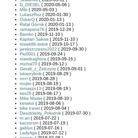
D_DIESEL
( 2020-05-06 )
Miki
( 2020-05-03 )
LukaszRoz
( 2020-01-30 )
OskarQ
( 2020-01-13 )
Rafał Górnik
( 2020-01-13 )
ramayana76
( 2019-12-24 )
Bambo
( 2019-11-10 )
Kapitan Sakwa
( 2019-11-10 )
tosiek86-bstok
( 2019-10-17 )
jarekszczesny2022
( 2019-09-30 )
Pio0001
( 2019-09-24 )
mandraghora
( 2019-09-15 )
michal70
( 2019-09-12 )
Geralt_z_Zelczyny
( 2019-09-01 )
lukasrybnik
( 2019-08-29 )
mrrr
( 2019-08-28 )
mojito
( 2019-08-19 )
tomaszo13
( 2019-08-19 )
kes25
( 2019-08-17 )
Mike Madej
( 2019-08-10 )
kiniakol
( 2019-08-06 )
bike travel
( 2019-08-04 )
Dwudziesty_Południk
( 2019-07-30 )
m.an
( 2019-07-22 )
kaczorsm
( 2019-07-19 )
gablus
( 2019-07-16 )
LadyAga
( 2019-07-12 )
joroszy
( 2019-07-08 )