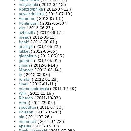
malysztaki
( 2012-07-13 )
RolfzRybnika
( 2012-07-12 )
paweł dmitruk
( 2012-07-10 )
Adammo
( 2012-07-01 )
Kontinuum
( 2012-06-30 )
vito
( 2012-06-27 )
azbest87
( 2012-06-17 )
meak
( 2012-06-11 )
freak!
( 2012-06-01 )
analityk
( 2012-05-22 )
lukket
( 2012-05-05 )
globalbus
( 2012-05-05 )
gagarin
( 2012-05-01 )
ciman
( 2012-04-14 )
Mlynarz
( 2012-03-14 )
tjr
( 2012-02-03 )
renifer
( 2012-01-28 )
cinek
( 2012-01-11 )
marcopiotrowski
( 2011-12-28 )
Wilk
( 2011-11-16 )
Ricardo
( 2011-10-03 )
Aron
( 2011-09-02 )
speedfan
( 2011-07-30 )
Polsson
( 2011-07-28 )
olo
( 2011-07-26 )
memorek
( 2011-07-22 )
apaula
( 2011-07-10 )
Roch Lissowski
( 2011-07-08 )