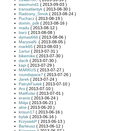
waxmund1
( 2013-09-03 )
transatlantyk
( 2013-08-30 )
Radosny_Smok
( 2013-08-24 )
Puchacz
( 2013-08-19 )
domin_pdk
( 2013-08-16 )
madu
( 2013-08-12 )
barz
( 2013-08-08 )
dymas666
( 2013-08-06 )
MarysiaN.
( 2013-08-05 )
mark65
( 2013-08-03 )
1artur
( 2013-07-31 )
bikemike
( 2013-07-30 )
dacik
( 2013-07-30 )
kapi
( 2013-07-29 )
MARKUS
( 2013-07-27 )
roundspace7
( 2013-07-26 )
Jarek
( 2013-07-24 )
PatrykFiutek
( 2013-07-10 )
Aro
( 2013-07-10 )
MatKolar
( 2013-07-01 )
eranis
( 2013-06-24 )
Miiija
( 2013-06-21 )
alne
( 2013-06-20 )
krisun17
( 2013-06-16 )
bylak
( 2013-06-16 )
KrzysiekP
( 2013-06-13 )
Barteusz
( 2013-06-12 )
Księgowy
( 2013-06-07 )