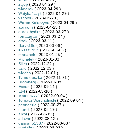
zajop
( 2023-04-29 )
wiaterek
( 2023-04-29 )
Watykańczyk
( 2023-04-29 )
yacobs
( 2023-04-29 )
Woron Kolarzyna
( 2023-04-29 )
apryjom
( 2023-04-29 )
darek.bydlos
( 2023-03-27 )
renatagaw
( 2023-03-27 )
cisek
( 2023-03-11 )
Borys16s
( 2023-03-06 )
lukasz1994
( 2023-03-03 )
marianek
( 2023-01-25 )
Michałek
( 2023-01-08 )
Siles
( 2022-12-22 )
azlid
( 2022-12-03 )
wiecha
( 2022-12-01 )
Tymoteuszka
( 2022-11-21 )
Bromberg
( 2022-10-08 )
Exean
( 2022-09-14 )
Etyl
( 2022-09-10 )
Mateuszzz1
( 2022-09-04 )
Tomasz Warcholiński
( 2022-09-04 )
peatfaerie
( 2022-08-27 )
marek
( 2022-08-19 )
Kikol
( 2022-08-19 )
a.lazar
( 2022-08-12 )
damiano1987
( 2022-08-03 )
madzikus
( 2022-08-02 )