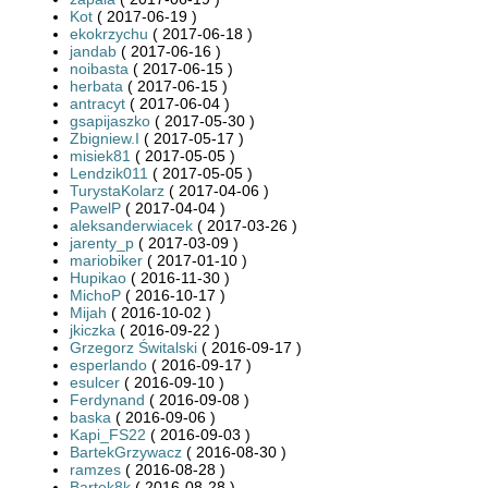
Kot
( 2017-06-19 )
ekokrzychu
( 2017-06-18 )
jandab
( 2017-06-16 )
noibasta
( 2017-06-15 )
herbata
( 2017-06-15 )
antracyt
( 2017-06-04 )
gsapijaszko
( 2017-05-30 )
Zbigniew.I
( 2017-05-17 )
misiek81
( 2017-05-05 )
Lendzik011
( 2017-05-05 )
TurystaKolarz
( 2017-04-06 )
PawelP
( 2017-04-04 )
aleksanderwiacek
( 2017-03-26 )
jarenty_p
( 2017-03-09 )
mariobiker
( 2017-01-10 )
Hupikao
( 2016-11-30 )
MichoP
( 2016-10-17 )
Mijah
( 2016-10-02 )
jkiczka
( 2016-09-22 )
Grzegorz Świtalski
( 2016-09-17 )
esperlando
( 2016-09-17 )
esulcer
( 2016-09-10 )
Ferdynand
( 2016-09-08 )
baska
( 2016-09-06 )
Kapi_FS22
( 2016-09-03 )
BartekGrzywacz
( 2016-08-30 )
ramzes
( 2016-08-28 )
Bartek8k
( 2016-08-28 )