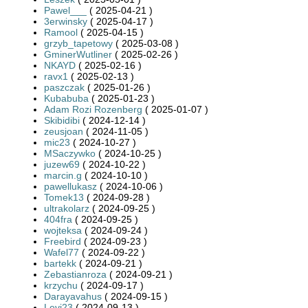
Pawel___
( 2025-04-21 )
3erwinsky
( 2025-04-17 )
Ramool
( 2025-04-15 )
grzyb_tapetowy
( 2025-03-08 )
GminerWutliner
( 2025-02-26 )
NKAYD
( 2025-02-16 )
ravx1
( 2025-02-13 )
paszczak
( 2025-01-26 )
Kubabuba
( 2025-01-23 )
Adam Rozi Rozenberg
( 2025-01-07 )
Skibidibi
( 2024-12-14 )
zeusjoan
( 2024-11-05 )
mic23
( 2024-10-27 )
MSaczywko
( 2024-10-25 )
juzew69
( 2024-10-22 )
marcin.g
( 2024-10-10 )
pawellukasz
( 2024-10-06 )
Tomek13
( 2024-09-28 )
ultrakolarz
( 2024-09-25 )
404fra
( 2024-09-25 )
wojteksa
( 2024-09-24 )
Freebird
( 2024-09-23 )
Wafel77
( 2024-09-22 )
bartekk
( 2024-09-21 )
Zebastianroza
( 2024-09-21 )
krzychu
( 2024-09-17 )
Darayavahus
( 2024-09-15 )
Levi23
( 2024-09-13 )