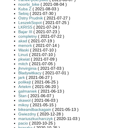
noorbi_bike
( 2021-08-04 )
Kuba Z
( 2021-08-03 )
Sebiq
( 2021-07-30 )
Ostry Prudnik
( 2021-07-27 )
LeszekSopot
( 2021-07-25 )
LKRISS
( 2021-07-24 )
Bajar III
( 2021-07-23 )
completny
( 2021-07-22 )
akad
( 2021-07-19 )
menork
( 2021-07-14 )
Waski
( 2021-07-10 )
Linuś
( 2021-07-10 )
pkwiat
( 2021-07-09 )
mitch
( 2021-07-05 )
jhnvirginia
( 2021-07-03 )
Bladywitkacy
( 2021-07-01 )
jark
( 2021-06-27 )
polikejt
( 2021-06-25 )
Artekm
( 2021-06-20 )
galmaniek
( 2021-06-13 )
Stan
( 2021-06-07 )
skawol
( 2021-06-03 )
mikoy
( 2021-05-15 )
bikeandbackagain
( 2021-05-13 )
Gwiezdny
( 2020-12-28 )
mariuszkucharczyk
( 2020-11-03 )
pacio
( 2020-10-25 )
brzozka
( 2020-10-25 )