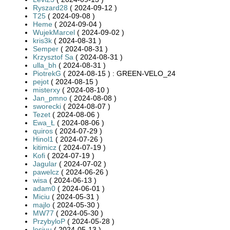
Ryszard28
( 2024-09-12 )
T25
( 2024-09-08 )
Heme
( 2024-09-04 )
WujekMarcel
( 2024-09-02 )
kris3k
( 2024-08-31 )
Semper
( 2024-08-31 )
Krzysztof Sa
( 2024-08-31 )
ulla_bh
( 2024-08-31 )
PiotrekG
( 2024-08-15 ) : GREEN-VELO_24
pejot
( 2024-08-15 )
misterxy
( 2024-08-10 )
Jan_pmno
( 2024-08-08 )
sworecki
( 2024-08-07 )
Tezet
( 2024-08-06 )
Ewa_Ł
( 2024-08-06 )
quiros
( 2024-07-29 )
Hinol1
( 2024-07-26 )
kitimicz
( 2024-07-19 )
Kofi
( 2024-07-19 )
Jagular
( 2024-07-02 )
pawelcz
( 2024-06-26 )
wisa
( 2024-06-13 )
adam0
( 2024-06-01 )
Miciu
( 2024-05-31 )
majlo
( 2024-05-30 )
MW77
( 2024-05-30 )
PrzybyloP
( 2024-05-28 )
losiuu
( 2024-05-13 )