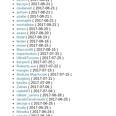
byczys
( 2017-08-21 )
mxdanish
( 2017-08-21 )
achom
( 2017-08-21 )
szafar
( 2017-08-21 )
animalek
( 2017-08-21 )
michalbike
( 2017-08-21 )
emes
( 2017-08-20 )
axass
( 2017-08-20 )
ttolaf
( 2017-08-19 )
fenter
( 2017-08-16 )
snowi
( 2017-08-15 )
MarconiW
( 2017-08-15 )
superbodzio
( 2017-07-31 )
Ultra&Turysta
( 2017-07-25 )
kacper6
( 2017-07-25 )
RobertLuxa
( 2017-07-22 )
margier
( 2017-07-15 )
Andrzej Majchrzak
( 2017-07-15 )
dzejdzej
( 2017-07-11 )
besibo
( 2017-07-09 )
Zahas
( 2017-07-06 )
radek83
( 2017-07-04 )
rdklstr_centra
( 2017-06-28 )
JacekCendrowski
( 2017-06-25 )
skrzyp-s
( 2017-06-25 )
modq
( 2017-06-25 )
Mowika
( 2017-06-24 )
zapala
( 2017-06-19 )