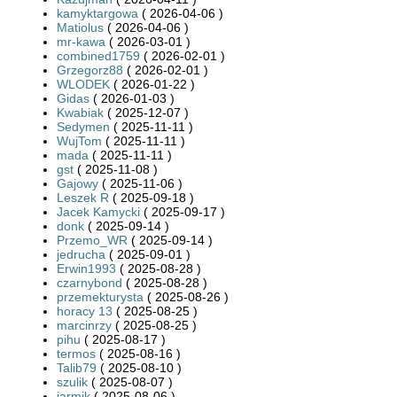
kamyktargowa
( 2026-04-06 )
Matiolus
( 2026-04-06 )
mr-kawa
( 2026-03-01 )
combined1759
( 2026-02-01 )
Grzegorz88
( 2026-02-01 )
WLODEK
( 2026-01-22 )
Gidas
( 2026-01-03 )
Kwabiak
( 2025-12-07 )
Sedymen
( 2025-11-11 )
WujTom
( 2025-11-11 )
mada
( 2025-11-11 )
gst
( 2025-11-08 )
Gajowy
( 2025-11-06 )
Leszek R
( 2025-09-18 )
Jacek Kamycki
( 2025-09-17 )
donk
( 2025-09-14 )
Przemo_WR
( 2025-09-14 )
jedrucha
( 2025-09-01 )
Erwin1993
( 2025-08-28 )
czarnybond
( 2025-08-28 )
przemekturysta
( 2025-08-26 )
horacy 13
( 2025-08-25 )
marcinrzy
( 2025-08-25 )
pihu
( 2025-08-17 )
termos
( 2025-08-16 )
Talib79
( 2025-08-10 )
szulik
( 2025-08-07 )
jarmik
( 2025-08-06 )