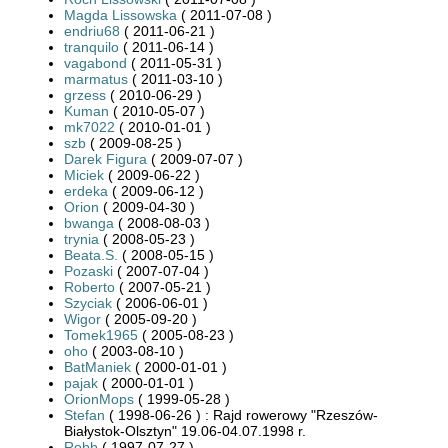
Magda Lissowska
( 2011-07-08 )
endriu68
( 2011-06-21 )
tranquilo
( 2011-06-14 )
vagabond
( 2011-05-31 )
marmatus
( 2011-03-10 )
grzess
( 2010-06-29 )
Kuman
( 2010-05-07 )
mk7022
( 2010-01-01 )
szb
( 2009-08-25 )
Darek Figura
( 2009-07-07 )
Miciek
( 2009-06-22 )
erdeka
( 2009-06-12 )
Orion
( 2009-04-30 )
bwanga
( 2008-08-03 )
trynia
( 2008-05-23 )
Beata.S.
( 2008-05-15 )
Pozaski
( 2007-07-04 )
Roberto
( 2007-05-21 )
Szyciak
( 2006-06-01 )
Wigor
( 2005-09-20 )
Tomek1965
( 2005-08-23 )
oho
( 2003-08-10 )
BatManiek
( 2000-01-01 )
pajak
( 2000-01-01 )
OrionMops
( 1999-05-28 )
Stefan
( 1998-06-26 ) : Rajd rowerowy "Rzeszów-
Białystok-Olsztyn" 19.06-04.07.1998 r.
Robb
( 1997-07-27 )