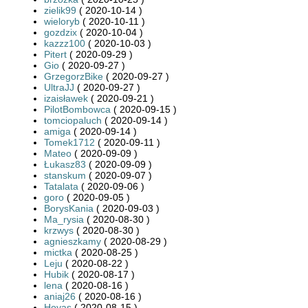
zielik99
( 2020-10-14 )
wieloryb
( 2020-10-11 )
gozdzix
( 2020-10-04 )
kazzz100
( 2020-10-03 )
Pitert
( 2020-09-29 )
Gio
( 2020-09-27 )
GrzegorzBike
( 2020-09-27 )
UltraJJ
( 2020-09-27 )
izaisławek
( 2020-09-21 )
PilotBombowca
( 2020-09-15 )
tomciopaluch
( 2020-09-14 )
amiga
( 2020-09-14 )
Tomek1712
( 2020-09-11 )
Mateo
( 2020-09-09 )
Łukasz83
( 2020-09-09 )
stanskum
( 2020-09-07 )
Tatalata
( 2020-09-06 )
goro
( 2020-09-05 )
BorysKania
( 2020-09-03 )
Ma_rysia
( 2020-08-30 )
krzwys
( 2020-08-30 )
agnieszkamy
( 2020-08-29 )
mictka
( 2020-08-25 )
Leju
( 2020-08-22 )
Hubik
( 2020-08-17 )
lena
( 2020-08-16 )
aniaj26
( 2020-08-16 )
Hoyas
( 2020-08-15 )