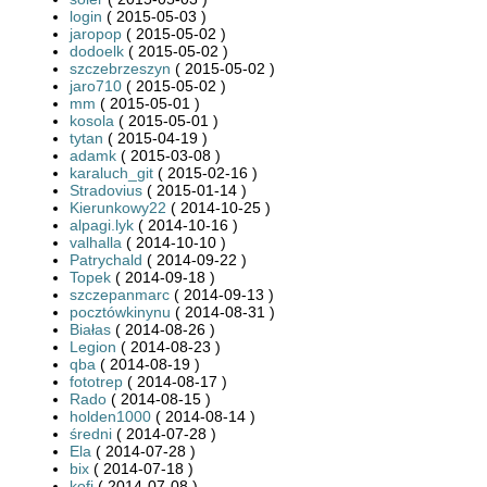
login
( 2015-05-03 )
jaropop
( 2015-05-02 )
dodoelk
( 2015-05-02 )
szczebrzeszyn
( 2015-05-02 )
jaro710
( 2015-05-02 )
mm
( 2015-05-01 )
kosola
( 2015-05-01 )
tytan
( 2015-04-19 )
adamk
( 2015-03-08 )
karaluch_git
( 2015-02-16 )
Stradovius
( 2015-01-14 )
Kierunkowy22
( 2014-10-25 )
alpagi.lyk
( 2014-10-16 )
valhalla
( 2014-10-10 )
Patrychald
( 2014-09-22 )
Topek
( 2014-09-18 )
szczepanmarc
( 2014-09-13 )
pocztówkinynu
( 2014-08-31 )
Białas
( 2014-08-26 )
Legion
( 2014-08-23 )
qba
( 2014-08-19 )
fototrep
( 2014-08-17 )
Rado
( 2014-08-15 )
holden1000
( 2014-08-14 )
średni
( 2014-07-28 )
Ela
( 2014-07-28 )
bix
( 2014-07-18 )
kofi
( 2014-07-08 )