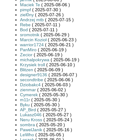
Maciek Te
( 2025-08-06 )
pimpf
( 2025-07-30 )
ziel0ny
( 2025-07-26 )
Andrzej mtb
( 2025-07-15 )
Rebe
( 2025-07-11 )
Bod
( 2025-07-11 )
sromotnik
( 2025-06-29 )
Marcin Kozioł
( 2025-06-23 )
warrior1724
( 2025-06-21 )
PanMiro
( 2025-06-19 )
Zecior
( 2025-06-19 )
michalpokrywa
( 2025-06-19 )
Krzysiek troll
( 2025-06-10 )
Blitzen
( 2025-06-09 )
designer9136
( 2025-06-07 )
secondtribe
( 2025-06-06 )
Dziobakc4
( 2025-06-03 )
zienmar
( 2025-06-02 )
Cymerek
( 2025-05-30 )
m11r
( 2025-05-30 )
Byku
( 2025-05-30 )
AP_Bird
( 2025-05-27 )
Lukasz046
( 2025-05-27 )
Neru Kross
( 2025-05-24 )
sombra
( 2025-05-20 )
PawelJanik
( 2025-05-16 )
LeWho
( 2025-05-05 )
Leszek
( 2025-05-01 )