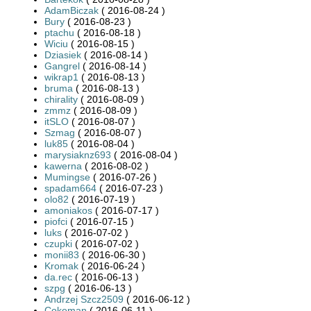
AdamBiczak
( 2016-08-24 )
Bury
( 2016-08-23 )
ptachu
( 2016-08-18 )
Wiciu
( 2016-08-15 )
Dziasiek
( 2016-08-14 )
Gangrel
( 2016-08-14 )
wikrap1
( 2016-08-13 )
bruma
( 2016-08-13 )
chirality
( 2016-08-09 )
zmmz
( 2016-08-09 )
itSLO
( 2016-08-07 )
Szmag
( 2016-08-07 )
luk85
( 2016-08-04 )
marysiaknz693
( 2016-08-04 )
kawerna
( 2016-08-02 )
Mumingse
( 2016-07-26 )
spadam664
( 2016-07-23 )
olo82
( 2016-07-19 )
amoniakos
( 2016-07-17 )
piofci
( 2016-07-15 )
luks
( 2016-07-02 )
czupki
( 2016-07-02 )
monii83
( 2016-06-30 )
Kromak
( 2016-06-24 )
da.rec
( 2016-06-13 )
szpg
( 2016-06-13 )
Andrzej Szcz2509
( 2016-06-12 )
Cokeman
( 2016-06-11 )