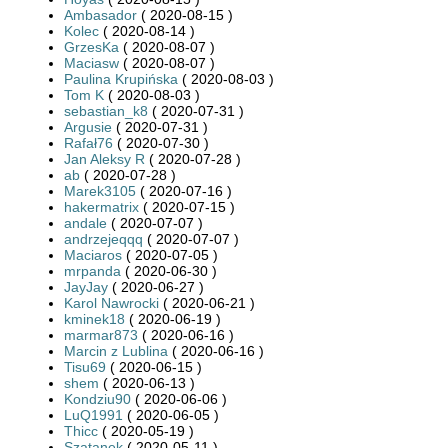
Ambasador
( 2020-08-15 )
Kolec
( 2020-08-14 )
GrzesKa
( 2020-08-07 )
Maciasw
( 2020-08-07 )
Paulina Krupińska
( 2020-08-03 )
Tom K
( 2020-08-03 )
sebastian_k8
( 2020-07-31 )
Argusie
( 2020-07-31 )
Rafał76
( 2020-07-30 )
Jan Aleksy R
( 2020-07-28 )
ab
( 2020-07-28 )
Marek3105
( 2020-07-16 )
hakermatrix
( 2020-07-15 )
andale
( 2020-07-07 )
andrzejeqqq
( 2020-07-07 )
Maciaros
( 2020-07-05 )
mrpanda
( 2020-06-30 )
JayJay
( 2020-06-27 )
Karol Nawrocki
( 2020-06-21 )
kminek18
( 2020-06-19 )
marmar873
( 2020-06-16 )
Marcin z Lublina
( 2020-06-16 )
Tisu69
( 2020-06-15 )
shem
( 2020-06-13 )
Kondziu90
( 2020-06-06 )
LuQ1991
( 2020-06-05 )
Thicc
( 2020-05-19 )
Szatanek
( 2020-05-11 )