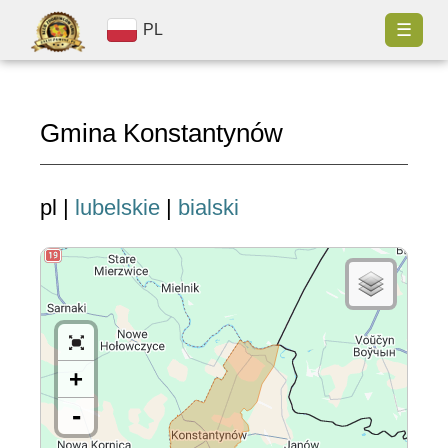
☰
PL
Gmina Konstantynów
pl |
lubelskie
|
bialski
+
-