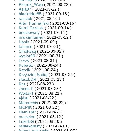
Piotrek_Wwa
( 2021-09-22 )
Asia97
( 2021-09-22 )
blackrider85
( 2021-09-18 )
rainzuk
( 2021-09-16 )
Artur Furmański
( 2021-09-16 )
Karol Grzesik
( 2021-09-14 )
bodziowaty
( 2021-09-14 )
marcinhunter
( 2021-09-12 )
Hasin
( 2021-09-09 )
tommie
( 2021-09-03 )
Smokzaq
( 2021-09-02 )
wycior99
( 2021-08-31 )
krzyw
( 2021-08-31 )
KubaSz
( 2021-08-24 )
Krecik
( 2021-08-24 )
Krzysztof Sadaj
( 2021-08-24 )
slaszLDR
( 2021-08-23 )
Kita
( 2021-08-23 )
Jacek F
( 2021-08-23 )
WojtekT
( 2021-08-22 )
ejdiaj
( 2021-08-22 )
Monarchis
( 2021-08-22 )
MCPIK
( 2021-08-22 )
DamianP
( 2021-08-21 )
maciekm
( 2021-08-12 )
LukeDG
( 2021-08-10 )
misiekgminy
( 2021-08-10 )
franek-pokrywko
( 2021-08-07 )