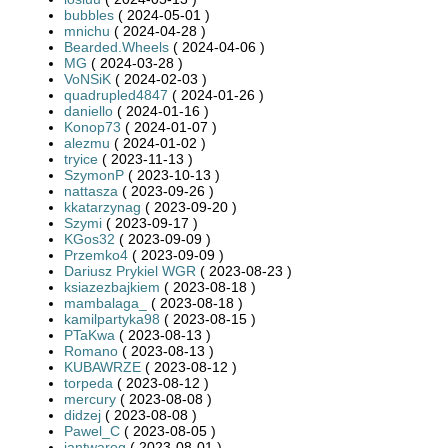
bubbles
( 2024-05-01 )
mnichu
( 2024-04-28 )
Bearded.Wheels
( 2024-04-06 )
MG
( 2024-03-28 )
VoNSiK
( 2024-02-03 )
quadrupled4847
( 2024-01-26 )
daniello
( 2024-01-16 )
Konop73
( 2024-01-07 )
alezmu
( 2024-01-02 )
tryice
( 2023-11-13 )
SzymonP
( 2023-10-13 )
nattasza
( 2023-09-26 )
kkatarzynag
( 2023-09-20 )
Szymi
( 2023-09-17 )
KGos32
( 2023-09-09 )
Przemko4
( 2023-09-09 )
Dariusz Prykiel WGR
( 2023-08-23 )
ksiazezbajkiem
( 2023-08-18 )
mambalaga_
( 2023-08-18 )
kamilpartyka98
( 2023-08-15 )
PTaKwa
( 2023-08-13 )
Romano
( 2023-08-13 )
KUBAWRZE
( 2023-08-12 )
torpeda
( 2023-08-12 )
mercury
( 2023-08-08 )
didzej
( 2023-08-08 )
Pawel_C
( 2023-08-05 )
jantwarog
( 2023-08-01 )