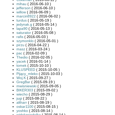
mihau
( 2016-06-10 )
jefferson
( 2016-06-10 )
willow
( 2016-06-09 )
marcin8922
( 2016-06-02 )
turdus
( 2016-05-19 )
jedynak.g
( 2016-05-14 )
lapa90
( 2016-05-13 )
saturator
( 2016-05-08 )
rafis
( 2016-05-03 )
szymonklo
( 2016-05-01 )
pirzu
( 2016-04-22 )
masz
( 2016-03-24 )
pac
( 2016-02-09 )
Thedio
( 2016-02-05 )
yacek
( 2016-01-14 )
tomek
( 2015-10-10 )
KLUSPEED
( 2015-10-05 )
Pijący_mleko
( 2015-10-03 )
Woj.K
( 2015-09-27 )
GregBar
( 2015-09-19 )
mwisniewski
( 2015-09-05 )
BIKER303
( 2015-09-02 )
wiecho
( 2015-08-29 )
jugi
( 2015-08-22 )
altharr
( 2015-08-19 )
oskar1100
( 2015-08-15 )
yoshko
( 2015-08-14 )
widokzsiodelka
( 2015-08-14 )