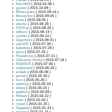
KALINKA
( 2016-01-06 )
gustav
( 2015-10-09 )
MSaczywko
( 2015-09-14 )
Monarchis
( 2015-09-05 )
tuutu
( 2015-09-05 )
wiecho
( 2015-08-28 )
CFCFan
( 2015-08-20 )
lafleur1
( 2015-08-19 )
yoshko
( 2015-08-14 )
Jegomosc
( 2015-08-01 )
yaro291
( 2015-07-30 )
kabukow
( 2015-07-29 )
pirzu
( 2015-07-25 )
Paulakross
( 2015-07-21 )
Zaliczone Gminy
( 2015-07-18 )
RODDOS
( 2015-07-06 )
malysztaki
( 2015-06-25 )
andale
( 2015-06-06 )
jarmik
( 2015-05-30 )
tuco
( 2015-05-26 )
wieloryb
( 2015-05-18 )
didzej
( 2015-05-15 )
pabloxt
( 2015-05-09 )
Pleban
( 2015-04-22 )
soier
( 2015-02-04 )
rosiek
( 2015-01-25 )
Gagatek
( 2015-01-19 )
piowini
( 2015-01-15 )