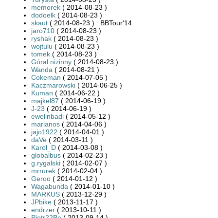
memorek
( 2014-08-23 )
dodoelk
( 2014-08-23 )
skaut
( 2014-08-23 ) : BBTour'14
jaro710
( 2014-08-23 )
ryshak
( 2014-08-23 )
wojtulu
( 2014-08-23 )
tomek
( 2014-08-23 )
Góral nizinny
( 2014-08-23 )
Wanda
( 2014-08-21 )
Cokeman
( 2014-07-05 )
Kaczmarowski
( 2014-06-25 )
Kuman
( 2014-06-22 )
majkel87
( 2014-06-19 )
J-23
( 2014-06-19 )
ewelinbadi
( 2014-05-12 )
marianos
( 2014-04-06 )
jajo1922
( 2014-04-01 )
daVe
( 2014-03-11 )
Karol_D
( 2014-03-08 )
globalbus
( 2014-02-23 )
g.rygalski
( 2014-02-07 )
mrrurek
( 2014-02-04 )
Geroo
( 2014-01-12 )
Wagabunda
( 2014-01-10 )
MARKUS
( 2013-12-29 )
JPbike
( 2013-11-17 )
endrzer
( 2013-10-11 )
Piotr22Be
( 2013-09-14 )