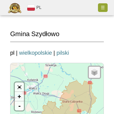
☰
PL
Gmina Szydłowo
pl |
wielkopolskie
|
pilski
+
-