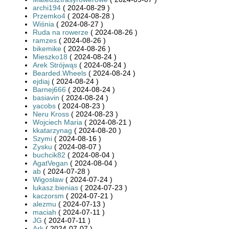
archi194
( 2024-08-29 )
Przemko4
( 2024-08-28 )
Wiśnia
( 2024-08-27 )
Ruda na rowerze
( 2024-08-26 )
ramzes
( 2024-08-26 )
bikemike
( 2024-08-26 )
Mieszko18
( 2024-08-24 )
Arek Strójwąs
( 2024-08-24 )
Bearded.Wheels
( 2024-08-24 )
ejdiaj
( 2024-08-24 )
Barnej666
( 2024-08-24 )
basiavin
( 2024-08-24 )
yacobs
( 2024-08-23 )
Neru Kross
( 2024-08-23 )
Wojciech Maria
( 2024-08-21 )
kkatarzynag
( 2024-08-20 )
Szymi
( 2024-08-16 )
Zysku
( 2024-08-07 )
buchcik82
( 2024-08-04 )
AgatVegan
( 2024-08-04 )
ab
( 2024-07-28 )
Wigosław
( 2024-07-24 )
lukasz.bienias
( 2024-07-23 )
kaczorsm
( 2024-07-21 )
alezmu
( 2024-07-13 )
maciah
( 2024-07-11 )
JG
( 2024-07-11 )
Ark
( 2024-07-07 )