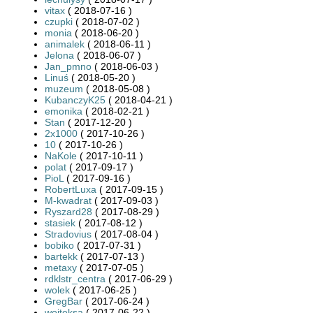
vitax
( 2018-07-16 )
czupki
( 2018-07-02 )
monia
( 2018-06-20 )
animalek
( 2018-06-11 )
Jelona
( 2018-06-07 )
Jan_pmno
( 2018-06-03 )
Linuś
( 2018-05-20 )
muzeum
( 2018-05-08 )
KubanczyK25
( 2018-04-21 )
emonika
( 2018-02-21 )
Stan
( 2017-12-20 )
2x1000
( 2017-10-26 )
10
( 2017-10-26 )
NaKole
( 2017-10-11 )
polat
( 2017-09-17 )
PioL
( 2017-09-16 )
RobertLuxa
( 2017-09-15 )
M-kwadrat
( 2017-09-03 )
Ryszard28
( 2017-08-29 )
stasiek
( 2017-08-12 )
Stradovius
( 2017-08-04 )
bobiko
( 2017-07-31 )
bartekk
( 2017-07-13 )
metaxy
( 2017-07-05 )
rdklstr_centra
( 2017-06-29 )
wolek
( 2017-06-25 )
GregBar
( 2017-06-24 )
wojteksa
( 2017-06-22 )