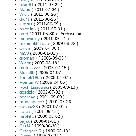
biker81
( 2011-07-29 )
Mario
( 2011-07-04 )
Wiciu
( 2011-06-26 )
djk71
( 2011-06-25 )
luntrus
( 2011-06-09 )
pustelnik
( 2011-05-31 )
aard
( 2011-05-30 ) : Archiwalna
mnowaczy
( 2010-06-21 )
przemekturysta
( 2009-08-22 )
Orion
( 2009-04-30 )
Mi59
( 2008-01-01 )
gromanik
( 2006-09-05 )
Wigor
( 2005-08-18 )
bartezzzzz
( 2005-07-15 )
Maks99
( 2005-04-07 )
Tomek1965
( 2005-04-07 )
Roman W
( 2005-04-06 )
Roch Lissowski
( 2003-09-13 )
gozdzix
( 2002-07-02 )
pedro4d
( 2001-09-09 )
roundspace7
( 2001-07-26 )
Łukasz83
( 2001-07-01 )
Lorek
( 2001-06-15 )
mrokita
( 2000-08-02 )
pajak
( 2000-01-01 )
GrafA
( 1999-06-30 )
Grzegorz R
( 1996-02-18 )
Dawny
( 1995-07-14 )