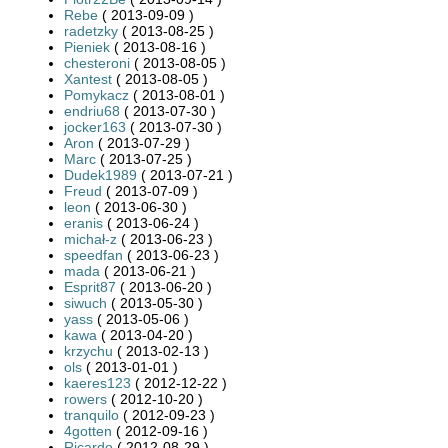
Rebe
( 2013-09-09 )
radetzky
( 2013-08-25 )
Pieniek
( 2013-08-16 )
chesteroni
( 2013-08-05 )
Xantest
( 2013-08-05 )
Pomykacz
( 2013-08-01 )
endriu68
( 2013-07-30 )
jocker163
( 2013-07-30 )
Aron
( 2013-07-29 )
Marc
( 2013-07-25 )
Dudek1989
( 2013-07-21 )
Freud
( 2013-07-09 )
leon
( 2013-06-30 )
eranis
( 2013-06-24 )
michał-z
( 2013-06-23 )
speedfan
( 2013-06-23 )
mada
( 2013-06-21 )
Esprit87
( 2013-06-20 )
siwuch
( 2013-05-30 )
yass
( 2013-05-06 )
kawa
( 2013-04-20 )
krzychu
( 2013-02-13 )
ols
( 2013-01-01 )
kaeres123
( 2012-12-22 )
rowers
( 2012-10-20 )
tranquilo
( 2012-09-23 )
4gotten
( 2012-09-16 )
Ricardo
( 2012-08-29 )