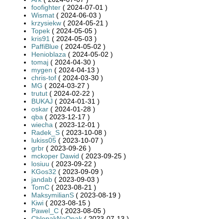
foofighter
( 2024-07-01 )
Wismat
( 2024-06-03 )
krzysiekw
( 2024-05-21 )
Topek
( 2024-05-05 )
kris91
( 2024-05-03 )
PaffiBlue
( 2024-05-02 )
Henioblaza
( 2024-05-02 )
tomaj
( 2024-04-30 )
mygen
( 2024-04-13 )
chris-tof
( 2024-03-30 )
MG
( 2024-03-27 )
trutut
( 2024-02-22 )
BUKAJ
( 2024-01-31 )
oskar
( 2024-01-28 )
qba
( 2023-12-17 )
wiecha
( 2023-12-01 )
Radek_S
( 2023-10-08 )
lukiss05
( 2023-10-07 )
grbr
( 2023-09-26 )
mckoper Dawid
( 2023-09-25 )
losiuu
( 2023-09-22 )
KGos32
( 2023-09-09 )
jandab
( 2023-09-03 )
TomC
( 2023-08-21 )
MaksymilianS
( 2023-08-19 )
Kiwi
( 2023-08-15 )
Pawel_C
( 2023-08-05 )
ChlopakNaOpak
( 2023-07-13 )