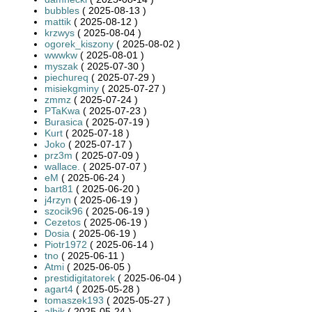
bubbles
( 2025-08-13 )
mattik
( 2025-08-12 )
krzwys
( 2025-08-04 )
ogorek_kiszony
( 2025-08-02 )
wwwkw
( 2025-08-01 )
myszak
( 2025-07-30 )
piechureq
( 2025-07-29 )
misiekgminy
( 2025-07-27 )
zmmz
( 2025-07-24 )
PTaKwa
( 2025-07-23 )
Burasica
( 2025-07-19 )
Kurt
( 2025-07-18 )
Joko
( 2025-07-17 )
prz3m
( 2025-07-09 )
wallace.
( 2025-07-07 )
eM
( 2025-06-24 )
bart81
( 2025-06-20 )
j4rzyn
( 2025-06-19 )
szocik96
( 2025-06-19 )
Cezetos
( 2025-06-19 )
Dosia
( 2025-06-19 )
Piotr1972
( 2025-06-14 )
tno
( 2025-06-11 )
Atmi
( 2025-06-05 )
prestidigitatorek
( 2025-06-04 )
agart4
( 2025-05-28 )
tomaszek193
( 2025-05-27 )
albik
( 2025-05-24 )