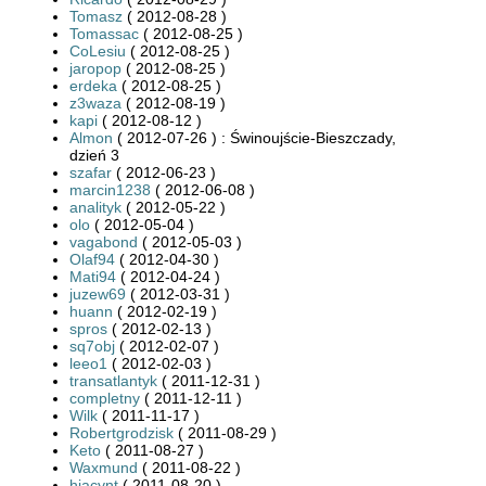
Tomasz
( 2012-08-28 )
Tomassac
( 2012-08-25 )
CoLesiu
( 2012-08-25 )
jaropop
( 2012-08-25 )
erdeka
( 2012-08-25 )
z3waza
( 2012-08-19 )
kapi
( 2012-08-12 )
Almon
( 2012-07-26 ) : Świnoujście-Bieszczady,
dzień 3
szafar
( 2012-06-23 )
marcin1238
( 2012-06-08 )
analityk
( 2012-05-22 )
olo
( 2012-05-04 )
vagabond
( 2012-05-03 )
Olaf94
( 2012-04-30 )
Mati94
( 2012-04-24 )
juzew69
( 2012-03-31 )
huann
( 2012-02-19 )
spros
( 2012-02-13 )
sq7obj
( 2012-02-07 )
leeo1
( 2012-02-03 )
transatlantyk
( 2011-12-31 )
completny
( 2011-12-11 )
Wilk
( 2011-11-17 )
Robertgrodzisk
( 2011-08-29 )
Keto
( 2011-08-27 )
Waxmund
( 2011-08-22 )
hiacynt
( 2011-08-20 )