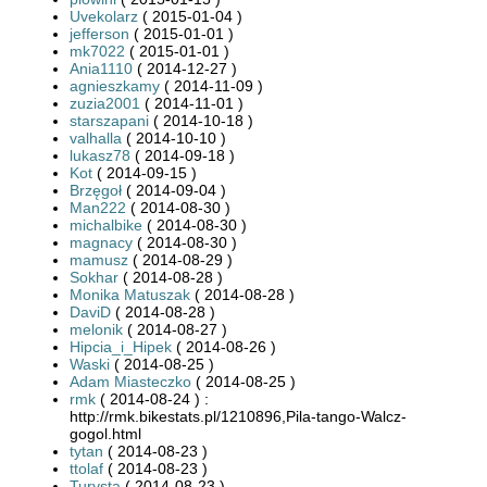
Uvekolarz
( 2015-01-04 )
jefferson
( 2015-01-01 )
mk7022
( 2015-01-01 )
Ania1110
( 2014-12-27 )
agnieszkamy
( 2014-11-09 )
zuzia2001
( 2014-11-01 )
starszapani
( 2014-10-18 )
valhalla
( 2014-10-10 )
lukasz78
( 2014-09-18 )
Kot
( 2014-09-15 )
Brzęgoł
( 2014-09-04 )
Man222
( 2014-08-30 )
michalbike
( 2014-08-30 )
magnacy
( 2014-08-30 )
mamusz
( 2014-08-29 )
Sokhar
( 2014-08-28 )
Monika Matuszak
( 2014-08-28 )
DaviD
( 2014-08-28 )
melonik
( 2014-08-27 )
Hipcia_i_Hipek
( 2014-08-26 )
Waski
( 2014-08-25 )
Adam Miasteczko
( 2014-08-25 )
rmk
( 2014-08-24 ) :
http://rmk.bikestats.pl/1210896,Pila-tango-Walcz-
gogol.html
tytan
( 2014-08-23 )
ttolaf
( 2014-08-23 )
Turysta
( 2014-08-23 )