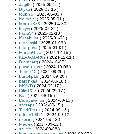
Jagi80
( 2025-05-15 )
Bryku
( 2025-05-15 )
toubi75
( 2025-05-05 )
Navas.pl
( 2025-05-01 )
MaciekK88
( 2025-04-30 )
krzyw
( 2025-03-24 )
kaziu94
( 2025-02-13 )
Kubabuba
( 2025-01-06 )
mozanski
( 2025-01-03 )
toki_pona
( 2025-01-01 )
MarcinGrzel
( 2024-12-16 )
KLAJAMAR02
( 2024-12-11 )
Bromberg
( 2024-10-07 )
pawellukasz
( 2024-10-06 )
Tomek13
( 2024-09-28 )
bartekp16
( 2024-09-20 )
balbinkaa
( 2024-09-18 )
NKAYD
( 2024-09-17 )
Dilip1618
( 2024-09-17 )
Kofi
( 2024-09-15 )
Darayavahus
( 2024-09-15 )
szczeps
( 2024-09-15 )
TolekTrolek
( 2024-09-13 )
adrian19921
( 2024-09-12 )
dzesio
( 2024-09-12 )
Maciek
( 2024-09-12 )
szucio
( 2024-09-08 )
Mateusztrasyrowerowe
( 2024-09-07 )