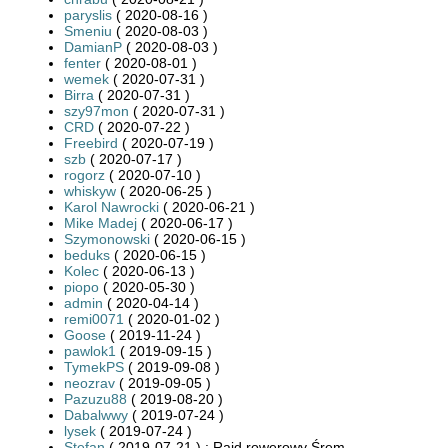
paryslis
( 2020-08-16 )
Smeniu
( 2020-08-03 )
DamianP
( 2020-08-03 )
fenter
( 2020-08-01 )
wemek
( 2020-07-31 )
Birra
( 2020-07-31 )
szy97mon
( 2020-07-31 )
CRD
( 2020-07-22 )
Freebird
( 2020-07-19 )
szb
( 2020-07-17 )
rogorz
( 2020-07-10 )
whiskyw
( 2020-06-25 )
Karol Nawrocki
( 2020-06-21 )
Mike Madej
( 2020-06-17 )
Szymonowski
( 2020-06-15 )
beduks
( 2020-06-15 )
Kolec
( 2020-06-13 )
piopo
( 2020-05-30 )
admin
( 2020-04-14 )
remi0071
( 2020-01-02 )
Goose
( 2019-11-24 )
pawlok1
( 2019-09-15 )
TymekPS
( 2019-09-08 )
neozrav
( 2019-09-05 )
Pazuzu88
( 2019-08-20 )
Dabalwwy
( 2019-07-24 )
lysek
( 2019-07-24 )
Stefan
( 2019-07-21 ) : Rajd rowerowy Śrem -