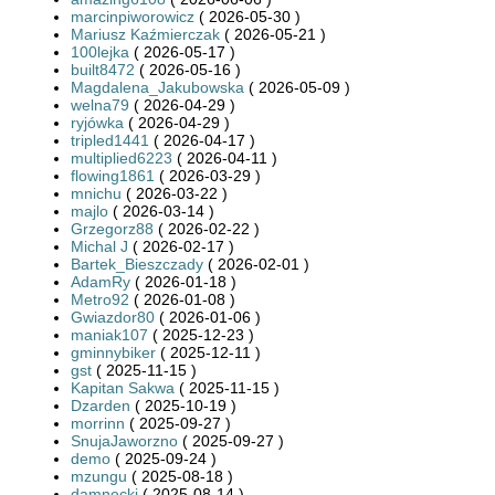
marcinpiworowicz
( 2026-05-30 )
Mariusz Kaźmierczak
( 2026-05-21 )
100lejka
( 2026-05-17 )
built8472
( 2026-05-16 )
Magdalena_Jakubowska
( 2026-05-09 )
welna79
( 2026-04-29 )
ryjówka
( 2026-04-29 )
tripled1441
( 2026-04-17 )
multiplied6223
( 2026-04-11 )
flowing1861
( 2026-03-29 )
mnichu
( 2026-03-22 )
majlo
( 2026-03-14 )
Grzegorz88
( 2026-02-22 )
Michal J
( 2026-02-17 )
Bartek_Bieszczady
( 2026-02-01 )
AdamRy
( 2026-01-18 )
Metro92
( 2026-01-08 )
Gwiazdor80
( 2026-01-06 )
maniak107
( 2025-12-23 )
gminnybiker
( 2025-12-11 )
gst
( 2025-11-15 )
Kapitan Sakwa
( 2025-11-15 )
Dzarden
( 2025-10-19 )
morrinn
( 2025-09-27 )
SnujaJaworzno
( 2025-09-27 )
demo
( 2025-09-24 )
mzungu
( 2025-08-18 )
damnecki
( 2025-08-14 )