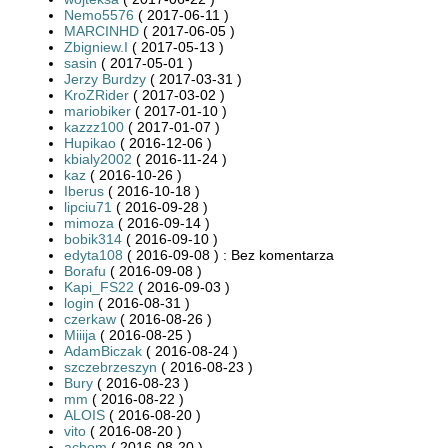
Nemo5576
( 2017-06-11 )
MARCINHD
( 2017-06-05 )
Zbigniew.I
( 2017-05-13 )
sasin
( 2017-05-01 )
Jerzy Burdzy
( 2017-03-31 )
KroZRider
( 2017-03-02 )
mariobiker
( 2017-01-10 )
kazzz100
( 2017-01-07 )
Hupikao
( 2016-12-06 )
kbialy2002
( 2016-11-24 )
kaz
( 2016-10-26 )
Iberus
( 2016-10-18 )
lipciu71
( 2016-09-28 )
mimoza
( 2016-09-14 )
bobik314
( 2016-09-10 )
edyta108
( 2016-09-08 ) : Bez komentarza
Borafu
( 2016-09-08 )
Kapi_FS22
( 2016-09-03 )
login
( 2016-08-31 )
czerkaw
( 2016-08-26 )
Miiija
( 2016-08-25 )
AdamBiczak
( 2016-08-24 )
szczebrzeszyn
( 2016-08-23 )
Bury
( 2016-08-23 )
mm
( 2016-08-22 )
ALOIS
( 2016-08-20 )
vito
( 2016-08-20 )
achom
( 2016-08-20 )