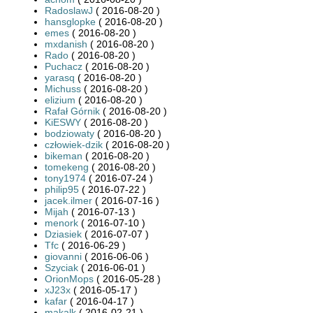
RadoslawJ
( 2016-08-20 )
hansglopke
( 2016-08-20 )
emes
( 2016-08-20 )
mxdanish
( 2016-08-20 )
Rado
( 2016-08-20 )
Puchacz
( 2016-08-20 )
yarasq
( 2016-08-20 )
Michuss
( 2016-08-20 )
elizium
( 2016-08-20 )
Rafał Górnik
( 2016-08-20 )
KiESWY
( 2016-08-20 )
bodziowaty
( 2016-08-20 )
człowiek-dzik
( 2016-08-20 )
bikeman
( 2016-08-20 )
tomekeng
( 2016-08-20 )
tony1974
( 2016-07-24 )
philip95
( 2016-07-22 )
jacek.ilmer
( 2016-07-16 )
Mijah
( 2016-07-13 )
menork
( 2016-07-10 )
Dziasiek
( 2016-07-07 )
Tfc
( 2016-06-29 )
giovanni
( 2016-06-06 )
Szyciak
( 2016-06-01 )
OrionMops
( 2016-05-28 )
xJ23x
( 2016-05-17 )
kafar
( 2016-04-17 )
makalk
( 2016-02-21 )