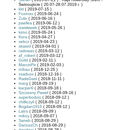
Świnoujście ( 20.07-28.07.2019 r. )
kkt
( 2019-07-15 )
Foxmax
( 2019-06-24 )
Żubr
( 2019-06-16 )
paellea
( 2019-06-12 )
izaisławek
( 2019-05-26 )
kimo
( 2019-05-24 )
Kora
( 2019-04-27 )
sebcz
( 2019-04-23 )
skawol
( 2019-04-01 )
radowas
( 2019-03-12 )
af_robert
( 2019-03-12 )
Gottii
( 2019-02-11 )
MarcinPe
( 2019-02-03 )
mihau
( 2018-12-25 )
xsadusx
( 2018-12-16 )
RadeGast
( 2018-11-11 )
marg
( 2018-09-19 )
kacper6
( 2018-09-18 )
Szczesny Paweł
( 2018-09-16 )
superbodzio
( 2018-09-12 )
chilliczyli
( 2018-09-12 )
Bogdan1915
( 2018-09-12 )
Latro
( 2018-09-09 )
mikoy
( 2018-09-07 )
Saneb
( 2018-08-29 )
DariuszCh
( 2018-08-29 )
dzejdzej
( 2018-08-28 )