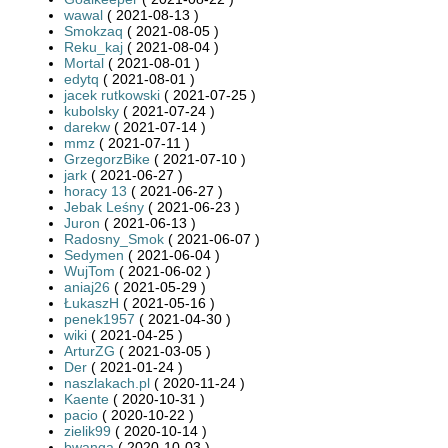
wawal
( 2021-08-13 )
Smokzaq
( 2021-08-05 )
Reku_kaj
( 2021-08-04 )
Mortal
( 2021-08-01 )
edytq
( 2021-08-01 )
jacek rutkowski
( 2021-07-25 )
kubolsky
( 2021-07-24 )
darekw
( 2021-07-14 )
mmz
( 2021-07-11 )
GrzegorzBike
( 2021-07-10 )
jark
( 2021-06-27 )
horacy 13
( 2021-06-27 )
Jebak Leśny
( 2021-06-23 )
Juron
( 2021-06-13 )
Radosny_Smok
( 2021-06-07 )
Sedymen
( 2021-06-04 )
WujTom
( 2021-06-02 )
aniaj26
( 2021-05-29 )
ŁukaszH
( 2021-05-16 )
penek1957
( 2021-04-30 )
wiki
( 2021-04-25 )
ArturZG
( 2021-03-05 )
Der
( 2021-01-24 )
naszlakach.pl
( 2020-11-24 )
Kaente
( 2020-10-31 )
pacio
( 2020-10-22 )
zielik99
( 2020-10-14 )
bwanga
( 2020-10-03 )