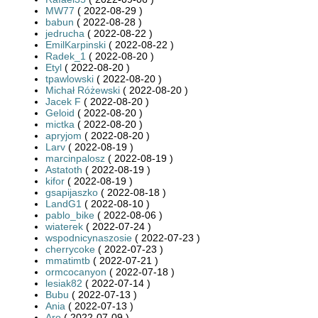
MW77
( 2022-08-29 )
babun
( 2022-08-28 )
jedrucha
( 2022-08-22 )
EmilKarpinski
( 2022-08-22 )
Radek_1
( 2022-08-20 )
Etyl
( 2022-08-20 )
tpawlowski
( 2022-08-20 )
Michał Różewski
( 2022-08-20 )
Jacek F
( 2022-08-20 )
Geloid
( 2022-08-20 )
mictka
( 2022-08-20 )
apryjom
( 2022-08-20 )
Larv
( 2022-08-19 )
marcinpalosz
( 2022-08-19 )
Astatoth
( 2022-08-19 )
kifor
( 2022-08-19 )
gsapijaszko
( 2022-08-18 )
LandG1
( 2022-08-10 )
pablo_bike
( 2022-08-06 )
wiaterek
( 2022-07-24 )
wspodnicynaszosie
( 2022-07-23 )
cherrycoke
( 2022-07-23 )
mmatimtb
( 2022-07-21 )
ormcocanyon
( 2022-07-18 )
lesiak82
( 2022-07-14 )
Bubu
( 2022-07-13 )
Ania
( 2022-07-13 )
Aro
( 2022-07-09 )