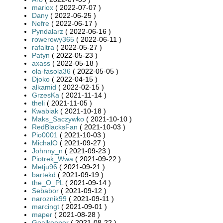
mariox
( 2022-07-07 )
Dany
( 2022-06-25 )
Nefre
( 2022-06-17 )
Pyndalarz
( 2022-06-16 )
rowerowy365
( 2022-06-11 )
rafaltra
( 2022-05-27 )
Patyn
( 2022-05-23 )
axass
( 2022-05-18 )
ola-fasola36
( 2022-05-05 )
Djoko
( 2022-04-15 )
alkamid
( 2022-02-15 )
GrzesKa
( 2021-11-14 )
theli
( 2021-11-05 )
Kwabiak
( 2021-10-18 )
Maks_Saczywko
( 2021-10-10 )
RedBlacksFan
( 2021-10-03 )
Pio0001
( 2021-10-03 )
MichalO
( 2021-09-27 )
Johnny_n
( 2021-09-23 )
Piotrek_Wwa
( 2021-09-22 )
Metju96
( 2021-09-21 )
bartekd
( 2021-09-19 )
the_O_PL
( 2021-09-14 )
Sebabor
( 2021-09-12 )
naroznik99
( 2021-09-11 )
marcingt
( 2021-09-01 )
maper
( 2021-08-28 )
Goalkeeper
( 2021-08-22 )