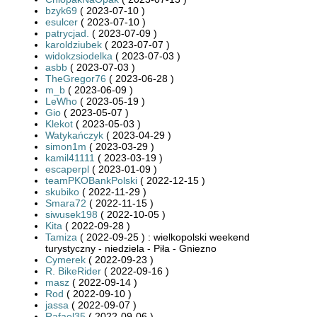
bzyk69
( 2023-07-10 )
esulcer
( 2023-07-10 )
patrycjad.
( 2023-07-09 )
karoldziubek
( 2023-07-07 )
widokzsiodelka
( 2023-07-03 )
asbb
( 2023-07-03 )
TheGregor76
( 2023-06-28 )
m_b
( 2023-06-09 )
LeWho
( 2023-05-19 )
Gio
( 2023-05-07 )
Klekot
( 2023-05-03 )
Watykańczyk
( 2023-04-29 )
simon1m
( 2023-03-29 )
kamil41111
( 2023-03-19 )
escaperpl
( 2023-01-09 )
teamPKOBankPolski
( 2022-12-15 )
skubiko
( 2022-11-29 )
Smara72
( 2022-11-15 )
siwusek198
( 2022-10-05 )
Kita
( 2022-09-28 )
Tamiza
( 2022-09-25 ) : wielkopolski weekend
turystyczny - niedziela - Piła - Gniezno
Cymerek
( 2022-09-23 )
R. BikeRider
( 2022-09-16 )
masz
( 2022-09-14 )
Rod
( 2022-09-10 )
jassa
( 2022-09-07 )
Rafael35
( 2022-09-06 )