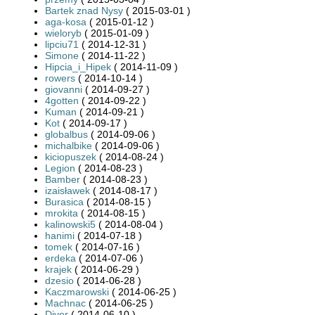
Bartek znad Nysy
( 2015-03-01 )
aga-kosa
( 2015-01-12 )
wieloryb
( 2015-01-09 )
lipciu71
( 2014-12-31 )
Simone
( 2014-11-22 )
Hipcia_i_Hipek
( 2014-11-09 )
rowers
( 2014-10-14 )
giovanni
( 2014-09-27 )
4gotten
( 2014-09-22 )
Kuman
( 2014-09-21 )
Kot
( 2014-09-17 )
globalbus
( 2014-09-06 )
michalbike
( 2014-09-06 )
kiciopuszek
( 2014-08-24 )
Legion
( 2014-08-23 )
Bamber
( 2014-08-23 )
izaisławek
( 2014-08-17 )
Burasica
( 2014-08-15 )
mrokita
( 2014-08-15 )
kalinowski5
( 2014-08-04 )
hanimi
( 2014-07-18 )
tomek
( 2014-07-16 )
erdeka
( 2014-07-06 )
krajek
( 2014-06-29 )
dzesio
( 2014-06-28 )
Kaczmarowski
( 2014-06-25 )
Machnac
( 2014-06-25 )
Diver
( 2014-06-10 )