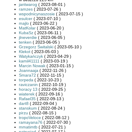
jantwarog
( 2023-08-01 )
ramzes
( 2023-07-26 )
wspodnicynaszosie
( 2023-07-15 )
esulcer
( 2023-07-10 )
majlo
( 2023-06-22 )
MatKolar
( 2023-06-20 )
KubaSz
( 2023-06-11 )
jlneverdie
( 2023-06-05 )
tenken
( 2023-06-05 )
Grzegorz Świtalski
( 2023-05-10 )
Klekot
( 2023-05-03 )
Watykańczyk
( 2023-04-29 )
kamil41111
( 2023-03-19 )
Marcin Nowak
( 2023-01-15 )
Joannaaja
( 2022-11-26 )
Smara72
( 2022-11-15 )
torpeda
( 2022-10-23 )
raviczanin
( 2022-10-19 )
horacy 13
( 2022-09-25 )
wiaterek
( 2022-09-16 )
Rafael35
( 2022-09-13 )
dart8
( 2022-09-04 )
stanskum
( 2022-08-24 )
pirzu
( 2022-08-15 )
tropoVeloce
( 2022-08-12 )
ramayana76
( 2022-07-30 )
mmatimtb
( 2022-07-21 )
patrycjad.
( 2022-07-17 )