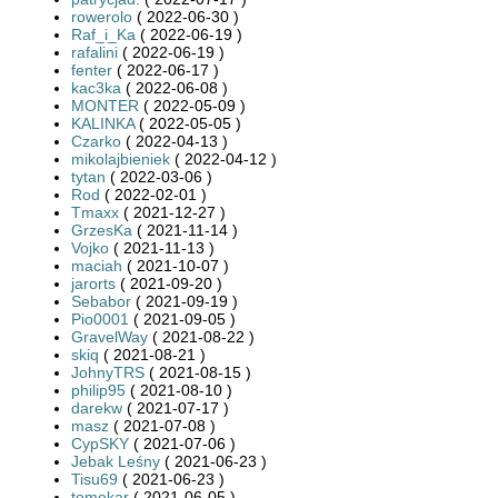
rowerolo
( 2022-06-30 )
Raf_i_Ka
( 2022-06-19 )
rafalini
( 2022-06-19 )
fenter
( 2022-06-17 )
kac3ka
( 2022-06-08 )
MONTER
( 2022-05-09 )
KALINKA
( 2022-05-05 )
Czarko
( 2022-04-13 )
mikolajbieniek
( 2022-04-12 )
tytan
( 2022-03-06 )
Rod
( 2022-02-01 )
Tmaxx
( 2021-12-27 )
GrzesKa
( 2021-11-14 )
Vojko
( 2021-11-13 )
maciah
( 2021-10-07 )
jarorts
( 2021-09-20 )
Sebabor
( 2021-09-19 )
Pio0001
( 2021-09-05 )
GravelWay
( 2021-08-22 )
skiq
( 2021-08-21 )
JohnyTRS
( 2021-08-15 )
philip95
( 2021-08-10 )
darekw
( 2021-07-17 )
masz
( 2021-07-08 )
CypSKY
( 2021-07-06 )
Jebak Leśny
( 2021-06-23 )
Tisu69
( 2021-06-23 )
tomekar
( 2021-06-05 )