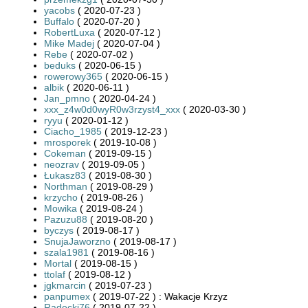
yacobs
( 2020-07-23 )
Buffalo
( 2020-07-20 )
RobertLuxa
( 2020-07-12 )
Mike Madej
( 2020-07-04 )
Rebe
( 2020-07-02 )
beduks
( 2020-06-15 )
rowerowy365
( 2020-06-15 )
albik
( 2020-06-11 )
Jan_pmno
( 2020-04-24 )
xxx_z4w0d0wyR0w3rzyst4_xxx
( 2020-03-30 )
ryyu
( 2020-01-12 )
Ciacho_1985
( 2019-12-23 )
mrosporek
( 2019-10-08 )
Cokeman
( 2019-09-15 )
neozrav
( 2019-09-05 )
Łukasz83
( 2019-08-30 )
Northman
( 2019-08-29 )
krzycho
( 2019-08-26 )
Mowika
( 2019-08-24 )
Pazuzu88
( 2019-08-20 )
byczys
( 2019-08-17 )
SnujaJaworzno
( 2019-08-17 )
szala1981
( 2019-08-16 )
Mortal
( 2019-08-15 )
ttolaf
( 2019-08-12 )
jgkmarcin
( 2019-07-23 )
panpumex
( 2019-07-22 ) : Wakacje Krzyz
Radecki76
( 2019-07-22 )