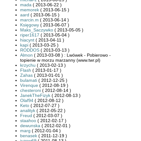
mada
( 2013-06-22 )
memorek
( 2013-06-15 )
aard
( 2013-06-15 )
marcin.m
( 2013-06-14 )
Księgowy
( 2013-06-07 )
Maks_Saczywko
( 2013-05-05 )
riper1617
( 2013-05-04 )
hiacynt
( 2013-04-11 )
kapi
( 2013-03-25 )
RODDOS
( 2013-03-13 )
Almon
( 2013-03-08 ) : Lwówek - Pobierowo -
topienie w morzu marzanny (www.twr.pl)
krzychu
( 2013-02-13 )
Flash
( 2013-01-17 )
Zahas
( 2013-01-01 )
bulamati
( 2012-12-25 )
Virenque
( 2012-08-19 )
chesteroni
( 2012-08-14 )
JanekTheFizyk
( 2012-08-13 )
Olaf94
( 2012-08-12 )
Keto
( 2012-07-27 )
analityk
( 2012-05-22 )
Freud
( 2012-03-07 )
staahoo
( 2012-02-17 )
dewunska
( 2012-02-01 )
marg
( 2012-01-04 )
benasek
( 2011-12-19 )
juzew69
( 2011-08-13 )