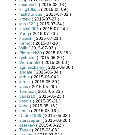
mxdanish
( 2015-08-13 )
king13kula
( 2015-08-09 )
fastNfurious
( 2015-07-31 )
krzew
( 2015-07-27 )
jajo1922
( 2015-07-24 )
zuzia2001
( 2015-07-24 )
Yanq
( 2015-07-23 )
kujacik
( 2015-07-21 )
Kemot
( 2015-07-18 )
Wilk
( 2015-07-03 )
Piotreekk30
( 2015-06-28 )
rychuzet
( 2015-06-20 )
Werrona69
( 2015-06-08 )
agnieszkamy
( 2015-06-08 )
andale
( 2015-06-04 )
jarbla
( 2015-06-04 )
jarmik
( 2015-05-30 )
yass
( 2015-05-29 )
Tomasz
( 2015-05-23 )
Jansz18
( 2015-05-23 )
kosola
( 2015-05-21 )
kaha
( 2015-05-18 )
emes
( 2015-05-16 )
Dudek1989
( 2015-05-02 )
starszapani
( 2015-03-28 )
czerkaw
( 2015-03-22 )
Topek
( 2015-03-08 )
przemy
( 2015-03-04 )