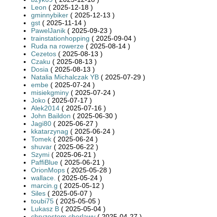
Leon
( 2025-12-18 )
gminnybiker
( 2025-12-13 )
gst
( 2025-11-14 )
PawelJanik
( 2025-09-23 )
trainstationhopping
( 2025-09-04 )
Ruda na rowerze
( 2025-08-14 )
Cezetos
( 2025-08-13 )
Czaku
( 2025-08-13 )
Dosia
( 2025-08-13 )
Natalia Michalczak YB
( 2025-07-29 )
embe
( 2025-07-24 )
misiekgminy
( 2025-07-24 )
Joko
( 2025-07-17 )
Alek2014
( 2025-07-16 )
John Baildon
( 2025-06-30 )
Jagi80
( 2025-06-27 )
kkatarzynag
( 2025-06-24 )
Tomek
( 2025-06-24 )
shuvar
( 2025-06-22 )
Szymi
( 2025-06-21 )
PaffiBlue
( 2025-06-21 )
OrionMops
( 2025-05-28 )
wallace.
( 2025-05-24 )
marcin.g
( 2025-05-12 )
Siles
( 2025-05-07 )
toubi75
( 2025-05-05 )
Lukasz B
( 2025-05-04 )
chryzostom.cherlawy
( 2025-04-27 )