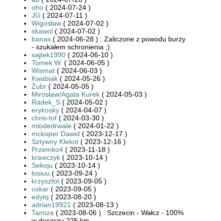
oho
( 2024-07-24 )
JG
( 2024-07-11 )
Wigosław
( 2024-07-02 )
skawol
( 2024-07-02 )
banas
( 2024-06-28 ) : Zaliczone z powodu burzy
- szukałem schronienia ;)
sajtek1990
( 2024-06-10 )
Tomek W.
( 2024-06-05 )
Wismat
( 2024-06-03 )
Kwabiak
( 2024-05-26 )
Żubr
( 2024-05-05 )
Mirosław/Agata Kurek
( 2024-05-03 )
Radek_S
( 2024-05-02 )
erykosky
( 2024-04-07 )
chris-tof
( 2024-03-30 )
mlodedrwale
( 2024-01-22 )
mckoper Dawid
( 2023-12-17 )
Sztywny Klekot
( 2023-12-16 )
Przemko4
( 2023-11-18 )
krawczyk
( 2023-10-14 )
Sekoju
( 2023-10-14 )
losiuu
( 2023-09-24 )
krzyszfot
( 2023-09-05 )
oskar
( 2023-09-05 )
edytq
( 2023-08-20 )
adrian19921
( 2023-08-13 )
Tamiza
( 2023-08-06 ) : Szczecin - Wałcz - 100%
w deszczu 225 km