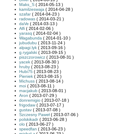
Maks_S
( 2014-05-13 )
kamilzeswaja
( 2014-04-28 )
szafar
( 2014-04-23 )
radowas
( 2014-03-21 )
daVe
( 2014-03-13 )
Alfi
( 2014-02-06 )
yarasq
( 2014-02-04 )
Wagabunda
( 2014-01-10 )
jubudubu
( 2013-11-24 )
alpagi.lyk
( 2013-09-16 )
g.rygalski
( 2013-09-15 )
piszczorowicz
( 2013-08-31 )
yacek
( 2013-08-30 )
hruby
( 2013-08-23 )
Hubi75
( 2013-08-23 )
Pieniek
( 2013-08-15 )
Michuss
( 2013-08-14 )
moi
( 2013-08-11 )
macjakub
( 2013-08-01 )
Aron
( 2013-07-29 )
donremigio
( 2013-07-18 )
frigodaw
( 2013-07-17 )
gustav
( 2013-07-08 )
Szczesny Paweł
( 2013-07-06 )
polskikadr
( 2013-06-28 )
olo
( 2013-06-27 )
speedfan
( 2013-06-23 )
michał-z
( 2013-06-23 )