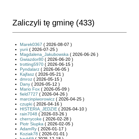
Zaliczyli tę gminę (
433
)
Marek0367
( 2026-08-07 )
yurii
( 2026-07-25 )
Magdalena_Jakubowska
( 2026-06-26 )
Gwiazdor80
( 2026-06-20 )
trotting5970
( 2026-06-15 )
Pyndalarz
( 2026-06-05 )
Kajfasz
( 2026-05-21 )
dmroz
( 2026-05-15 )
Dany
( 2026-05-12 )
Mario Fox
( 2026-05-09 )
field7727
( 2026-04-26 )
marcinpiworowicz
( 2026-04-25 )
czupki
( 2026-04-16 )
HISTERIA_JEDZIE
( 2026-04-10 )
rain7048
( 2026-03-26 )
cherrycoke
( 2026-02-28 )
Piotr Siupka
( 2026-02-05 )
AdamRy
( 2026-01-17 )
Koziak78
( 2026-01-01 )
bzyk69
( 2025-12-18 )