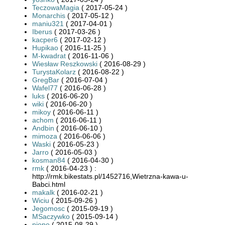
TeczowaMagia
( 2017-05-24 )
Monarchis
( 2017-05-12 )
maniu321
( 2017-04-01 )
Iberus
( 2017-03-26 )
kacper6
( 2017-02-12 )
Hupikao
( 2016-11-25 )
M-kwadrat
( 2016-11-06 )
Wiesław Reszkowski
( 2016-08-29 )
TurystaKolarz
( 2016-08-22 )
GregBar
( 2016-07-04 )
Wafel77
( 2016-06-28 )
luks
( 2016-06-20 )
wiki
( 2016-06-20 )
mikoy
( 2016-06-11 )
achom
( 2016-06-11 )
Andbin
( 2016-06-10 )
mimoza
( 2016-06-06 )
Waski
( 2016-05-23 )
Jarro
( 2016-05-03 )
kosman84
( 2016-04-30 )
rmk
( 2016-04-23 ) :
http://rmk.bikestats.pl/1452716,Wietrzna-kawa-u-
Babci.html
makalk
( 2016-02-21 )
Wiciu
( 2015-09-26 )
Jegomosc
( 2015-09-19 )
MSaczywko
( 2015-09-14 )
piopo
( 2015-08-29 )