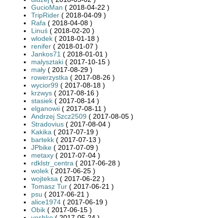
GucioMan
( 2018-04-22 )
TripRider
( 2018-04-09 )
Rafa
( 2018-04-08 )
Linuś
( 2018-02-20 )
wlodek
( 2018-01-18 )
renifer
( 2018-01-07 )
Jankos71
( 2018-01-01 )
malysztaki
( 2017-10-15 )
mały
( 2017-08-29 )
rowerzystka
( 2017-08-26 )
wycior99
( 2017-08-18 )
krzwys
( 2017-08-16 )
stasiek
( 2017-08-14 )
elganowii
( 2017-08-11 )
Andrzej Szcz2509
( 2017-08-05 )
Stradovius
( 2017-08-04 )
Kakika
( 2017-07-19 )
bartekk
( 2017-07-13 )
JPbike
( 2017-07-09 )
metaxy
( 2017-07-04 )
rdklstr_centra
( 2017-06-28 )
wolek
( 2017-06-25 )
wojteksa
( 2017-06-22 )
Tomasz Tur
( 2017-06-21 )
psu
( 2017-06-21 )
alice1974
( 2017-06-19 )
Obik
( 2017-06-15 )
yoshko
( 2017-05-24 )