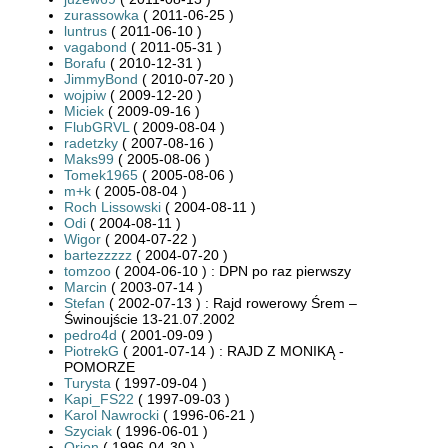
zurassowka
( 2011-06-25 )
luntrus
( 2011-06-10 )
vagabond
( 2011-05-31 )
Borafu
( 2010-12-31 )
JimmyBond
( 2010-07-20 )
wojpiw
( 2009-12-20 )
Miciek
( 2009-09-16 )
FlubGRVL
( 2009-08-04 )
radetzky
( 2007-08-16 )
Maks99
( 2005-08-06 )
Tomek1965
( 2005-08-06 )
m+k
( 2005-08-04 )
Roch Lissowski
( 2004-08-11 )
Odi
( 2004-08-11 )
Wigor
( 2004-07-22 )
bartezzzzz
( 2004-07-20 )
tomzoo
( 2004-06-10 ) : DPN po raz pierwszy
Marcin
( 2003-07-14 )
Stefan
( 2002-07-13 ) : Rajd rowerowy Śrem –
Świnoujście 13-21.07.2002
pedro4d
( 2001-09-09 )
PiotrekG
( 2001-07-14 ) : RAJD Z MONIKĄ -
POMORZE
Turysta
( 1997-09-04 )
Kapi_FS22
( 1997-09-03 )
Karol Nawrocki
( 1996-06-21 )
Szyciak
( 1996-06-01 )
Orion
( 1996-04-30 )