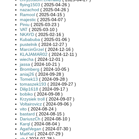
flying1503
( 2025-04-26 )
nazachod
( 2025-04-26 )
Ramool
( 2025-04-15 )
majestic
( 2025-04-07 )
Piniu
( 2025-03-23 )
VAT
( 2025-03-10 )
NKAYD
( 2025-02-16 )
Kubabuba
( 2025-01-06 )
pustelnik
( 2024-12-27 )
MarcinGrzel
( 2024-12-16 )
KLAJAMAR02
( 2024-12-11 )
wiecha
( 2024-12-01 )
jassa
( 2024-10-21 )
Bromberg
( 2024-10-05 )
aniaj26
( 2024-09-28 )
Tomek13
( 2024-09-28 )
tomaszek193
( 2024-09-27 )
Dilip1618
( 2024-09-17 )
bobiko
( 2024-09-08 )
Krzysiek troll
( 2024-09-07 )
Voltairovicz
( 2024-09-06 )
vito
( 2024-08-24 )
bastard
( 2024-08-15 )
DariuszCh
( 2024-08-10 )
Karql
( 2024-08-04 )
AgatVegan
( 2024-07-30 )
MatKal
( 2024-07-29 )
ab
( 2024-07-28 )