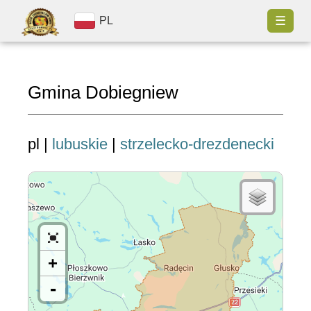
☰
PL
Gmina Dobiegniew
pl |
lubuskie
|
strzelecko-drezdenecki
+
-