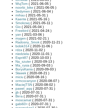
WujTom
( 2021-06-05 )
noorbi_bike
( 2021-06-05 )
Sedymen
( 2021-06-04 )
mihau
( 2021-05-31 )
Kaente
( 2021-05-16 )
Smokzaq
( 2021-05-11 )
Gio
( 2021-05-04 )
Freebird
( 2021-04-24 )
yan
( 2021-03-06 )
mygen
( 2021-02-21 )
Radosny_Smok
( 2020-11-21 )
bobik314
( 2020-11-06 )
rdza
( 2020-11-02 )
niedziela
( 2020-11-01 )
Esprit87
( 2020-10-03 )
Na_szuter
( 2020-09-13 )
Ma_rysia
( 2020-09-03 )
BorysKania
( 2020-09-03 )
Sławek
( 2020-08-21 )
miciu
( 2020-08-16 )
ormcocanyon
( 2020-08-07 )
MaciejTSN
( 2020-08-02 )
pawel_aqq
( 2020-07-31 )
jjb
( 2020-07-31 )
Birra
( 2020-07-31 )
moscamat
( 2020-07-31 )
gabi60+
( 2020-07-31 )
przemekzg1
( 2020-07-30 )