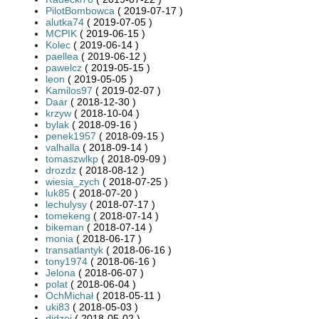
PilotBombowca
( 2019-07-17 )
alutka74
( 2019-07-05 )
MCPIK
( 2019-06-15 )
Kolec
( 2019-06-14 )
paellea
( 2019-06-12 )
pawelcz
( 2019-05-15 )
leon
( 2019-05-05 )
Kamilos97
( 2019-02-07 )
Daar
( 2018-12-30 )
krzyw
( 2018-10-04 )
bylak
( 2018-09-16 )
penek1957
( 2018-09-15 )
valhalla
( 2018-09-14 )
tomaszwlkp
( 2018-09-09 )
drozdz
( 2018-08-12 )
wiesia_zych
( 2018-07-25 )
luk85
( 2018-07-20 )
lechulysy
( 2018-07-17 )
tomekeng
( 2018-07-14 )
bikeman
( 2018-07-14 )
monia
( 2018-06-17 )
transatlantyk
( 2018-06-16 )
tony1974
( 2018-06-16 )
Jelona
( 2018-06-07 )
polat
( 2018-06-04 )
OchMichał
( 2018-05-11 )
uki83
( 2018-05-03 )
didzej
( 2018-05-02 )