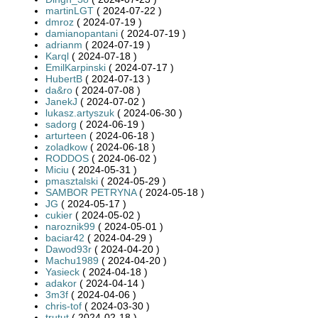
martinLGT
( 2024-07-22 )
dmroz
( 2024-07-19 )
damianopantani
( 2024-07-19 )
adrianm
( 2024-07-19 )
Karql
( 2024-07-18 )
EmilKarpinski
( 2024-07-17 )
HubertB
( 2024-07-13 )
da&ro
( 2024-07-08 )
JanekJ
( 2024-07-02 )
lukasz.artyszuk
( 2024-06-30 )
sadorg
( 2024-06-19 )
arturteen
( 2024-06-18 )
zoladkow
( 2024-06-18 )
RODDOS
( 2024-06-02 )
Miciu
( 2024-05-31 )
pmasztalski
( 2024-05-29 )
SAMBOR PETRYNA
( 2024-05-18 )
JG
( 2024-05-17 )
cukier
( 2024-05-02 )
naroznik99
( 2024-05-01 )
baciar42
( 2024-04-29 )
Dawod93r
( 2024-04-20 )
Machu1989
( 2024-04-20 )
Yasieck
( 2024-04-18 )
adakor
( 2024-04-14 )
3m3f
( 2024-04-06 )
chris-tof
( 2024-03-30 )
trutut
( 2024-02-18 )