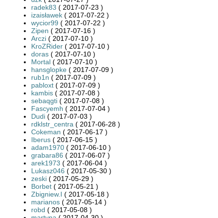
radek83
( 2017-07-23 )
izaisławek
( 2017-07-22 )
wycior99
( 2017-07-22 )
Zipen
( 2017-07-16 )
Arczi
( 2017-07-10 )
KroZRider
( 2017-07-10 )
doras
( 2017-07-10 )
Mortal
( 2017-07-10 )
hansglopke
( 2017-07-09 )
rub1n
( 2017-07-09 )
pabloxt
( 2017-07-09 )
kambis
( 2017-07-08 )
sebaqgti
( 2017-07-08 )
Fascyemh
( 2017-07-04 )
Dudi
( 2017-07-03 )
rdklstr_centra
( 2017-06-28 )
Cokeman
( 2017-06-17 )
Iberus
( 2017-06-15 )
adam1970
( 2017-06-10 )
grabara86
( 2017-06-07 )
arek1973
( 2017-06-04 )
Lukasz046
( 2017-05-30 )
zeski
( 2017-05-29 )
Borbet
( 2017-05-21 )
Zbigniew.I
( 2017-05-18 )
marianos
( 2017-05-14 )
robd
( 2017-05-08 )
martyna
( 2017-04-30 )