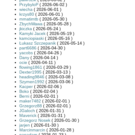
PrzybyloP
( 2026-06-02 )
wiecha
( 2026-06-01 )
krzys80
( 2026-06-01 )
mmatimtb
( 2026-05-30 )
ZbychWawa
( 2026-05-28 )
jkiczka
( 2026-05-24 )
Kamyki Jacek
( 2026-05-19 )
kamciopiaski
( 2026-05-16 )
Łukasz Szczepanik
( 2026-05-14 )
part6686
( 2026-04-30 )
yacobs
( 2026-04-26 )
Dany
( 2026-04-14 )
ocie
( 2026-04-11 )
flowing1861
( 2026-03-29 )
Dexter1995
( 2026-03-13 )
heading9846
( 2026-03-08 )
Szymen1992
( 2026-03-06 )
Kacper
( 2026-02-06 )
Boko
( 2026-02-04 )
Berni
( 2026-02-01 )
maker7482
( 2026-02-01 )
Grzegorz88
( 2026-02-01 )
JGaloch
( 2026-01-31 )
Maverick
( 2026-01-31 )
Grzegorz Nosek
( 2026-01-30 )
jarjen
( 2026-01-30 )
Marcinmarcin
( 2026-01-28 )
panadam
( 2026-01-23 )