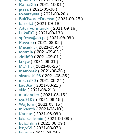
Rafael35
( 2021-10-01 )
jassa
( 2021-09-30 )
rowerzysta
( 2021-09-26 )
BukTwardeDrzewo
( 2021-09-25 )
bartekd
( 2021-09-19 )
Artur Furmański
( 2021-09-16 )
LukeDG
( 2021-09-13 )
sp9ctw@op.pl
( 2021-09-09 )
Pavvelo
( 2021-09-08 )
MaciekK
( 2021-09-04 )
tommie
( 2021-09-03 )
zielik99
( 2021-09-01 )
krzyw
( 2021-08-31 )
MCPIK
( 2021-08-26 )
memorek
( 2021-08-26 )
siwusek198
( 2021-08-25 )
michal70
( 2021-08-24 )
kac3ka
( 2021-08-21 )
skiq
( 2021-08-21 )
marianeiro
( 2021-08-15 )
cyc9107
( 2021-08-15 )
WujTom
( 2021-08-15 )
mikemtb
( 2021-08-10 )
Kaente
( 2021-08-09 )
lukasz_konin
( 2021-08-09 )
bubahhm
( 2021-08-09 )
bzyk69
( 2021-08-07 )
luntrus
( 2021-08-06 )