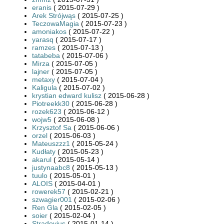
eranis
( 2015-07-29 )
Arek Strójwąs
( 2015-07-25 )
TeczowaMagia
( 2015-07-23 )
amoniakos
( 2015-07-22 )
yarasq
( 2015-07-17 )
ramzes
( 2015-07-13 )
tatabeba
( 2015-07-06 )
Mirza
( 2015-07-05 )
lajner
( 2015-07-05 )
metaxy
( 2015-07-04 )
Kaligula
( 2015-07-02 )
krystian edward kulisz
( 2015-06-28 )
Piotreekk30
( 2015-06-28 )
rozek623
( 2015-06-12 )
wojw5
( 2015-06-08 )
Krzysztof Sa
( 2015-06-06 )
orzel
( 2015-06-03 )
Mateuszzz1
( 2015-05-24 )
Kudłaty
( 2015-05-23 )
akarul
( 2015-05-14 )
justynaabc8
( 2015-05-13 )
tuulo
( 2015-05-01 )
ALOIS
( 2015-04-01 )
rowerek57
( 2015-02-21 )
szwagier001
( 2015-02-06 )
Ren Gla
( 2015-02-05 )
soier
( 2015-02-04 )
Stradovius
( 2015-01-14 )