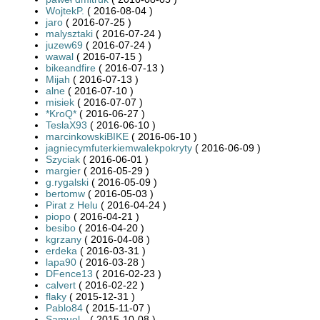
WojtekP.
( 2016-08-04 )
jaro
( 2016-07-25 )
malysztaki
( 2016-07-24 )
juzew69
( 2016-07-24 )
wawal
( 2016-07-15 )
bikeandfire
( 2016-07-13 )
Mijah
( 2016-07-13 )
alne
( 2016-07-10 )
misiek
( 2016-07-07 )
*KroQ*
( 2016-06-27 )
TeslaX93
( 2016-06-10 )
marcinkowskiBIKE
( 2016-06-10 )
jagniecymfuterkiemwalekpokryty
( 2016-06-09 )
Szyciak
( 2016-06-01 )
margier
( 2016-05-29 )
g.rygalski
( 2016-05-09 )
bertomw
( 2016-05-03 )
Pirat z Helu
( 2016-04-24 )
piopo
( 2016-04-21 )
besibo
( 2016-04-20 )
kgrzany
( 2016-04-08 )
erdeka
( 2016-03-31 )
lapa90
( 2016-03-28 )
DFence13
( 2016-02-23 )
calvert
( 2016-02-22 )
flaky
( 2015-12-31 )
Pablo84
( 2015-11-07 )
Samuel--
( 2015-10-08 )