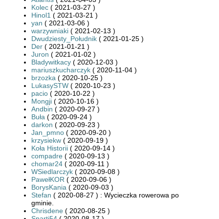
Kolec
( 2021-03-27 )
Hinol1
( 2021-03-21 )
yan
( 2021-03-06 )
warzywniaki
( 2021-02-13 )
Dwudziesty_Południk
( 2021-01-25 )
Der
( 2021-01-21 )
Juron
( 2021-01-02 )
Bladywitkacy
( 2020-12-03 )
mariuszkucharczyk
( 2020-11-04 )
brzozka
( 2020-10-25 )
LukasySTW
( 2020-10-23 )
pacio
( 2020-10-22 )
Mongji
( 2020-10-16 )
Andbin
( 2020-09-27 )
Buła
( 2020-09-24 )
darkon
( 2020-09-23 )
Jan_pmno
( 2020-09-20 )
krzysiekw
( 2020-09-19 )
Koła Historii
( 2020-09-14 )
compadre
( 2020-09-13 )
chomar24
( 2020-09-11 )
WSiedlarczyk
( 2020-09-08 )
PawełKOR
( 2020-09-06 )
BorysKania
( 2020-09-03 )
Stefan
( 2020-08-27 ) : Wycieczka rowerowa po
gminie.
Chrisdene
( 2020-08-25 )
Sparti54
( 2020-08-17 )