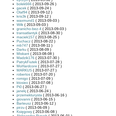
bolek666
( 2013-09-26 )
gacek
( 2013-09-24 )
Olaf94
( 2013-09-12 )
kris3k
( 2013-09-12 )
waxmund1
( 2013-09-03 )
Wilk
( 2013-09-03 )
granicho-bez-4
( 2013-09-03 )
transatlantyk
( 2013-08-30 )
maciek157
( 2013-08-25 )
Puchacz
( 2013-08-22 )
mb747
( 2013-08-11 )
Darku
( 2013-08-09 )
Miskant
( 2013-08-08 )
Madzik176
( 2013-07-30 )
PatrykFiutek
( 2013-07-28 )
MoHardcore
( 2013-07-27 )
MARKUS
( 2013-07-27 )
robertos
( 2013-07-20 )
romigo
( 2013-07-09 )
ktosiex
( 2013-07-08 )
Pi0
( 2013-06-27 )
janekj
( 2013-06-24 )
przemekturysta
( 2013-06-16 )
giovanni
( 2013-06-15 )
Barteusz
( 2013-06-12 )
pirzu
( 2013-06-09 )
Księgowy
( 2013-06-08 )
Aleksander Ryrych
( 2013-06-01 )