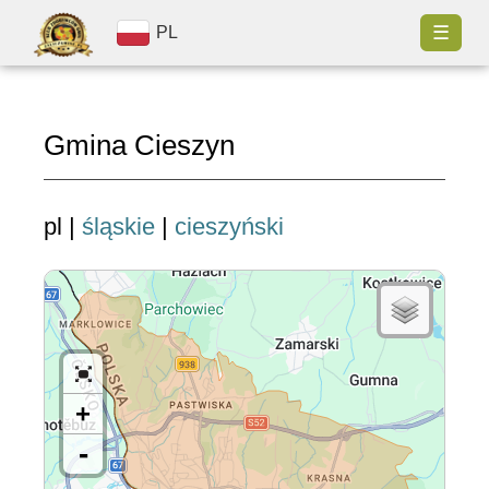
☰
PL
Gmina Cieszyn
pl |
śląskie
|
cieszyński
+
-