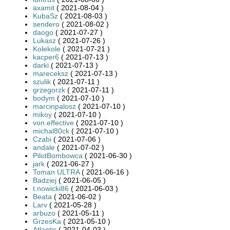
axamit
( 2021-08-04 )
KubaSz
( 2021-08-03 )
sendero
( 2021-08-02 )
daogo
( 2021-07-27 )
Lukasz
( 2021-07-26 )
Kolekole
( 2021-07-21 )
kacper6
( 2021-07-13 )
darki
( 2021-07-13 )
mareceksz
( 2021-07-13 )
szulik
( 2021-07-11 )
grzegorzk
( 2021-07-11 )
bodym
( 2021-07-10 )
marcinpalosz
( 2021-07-10 )
mikoy
( 2021-07-10 )
von.effective
( 2021-07-10 )
michal80ck
( 2021-07-10 )
Czabi
( 2021-07-06 )
andale
( 2021-07-02 )
PilotBombowca
( 2021-06-30 )
jark
( 2021-06-27 )
Toman ULTRA
( 2021-06-16 )
Badziej
( 2021-06-05 )
t.nowicki86
( 2021-06-03 )
Beata
( 2021-06-02 )
Larv
( 2021-05-28 )
arbuzo
( 2021-05-11 )
GrzesKa
( 2021-05-10 )
Atlantis
( 2021-04-03 )