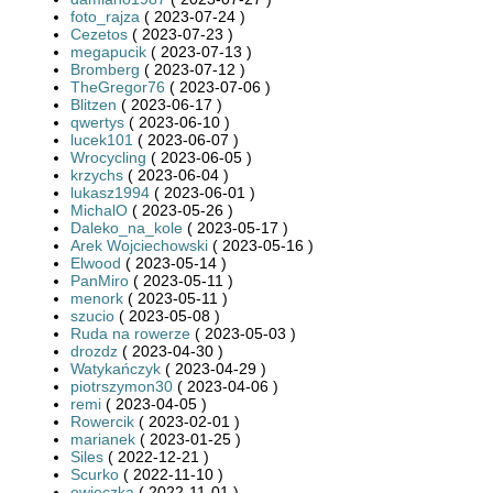
foto_rajza
( 2023-07-24 )
Cezetos
( 2023-07-23 )
megapucik
( 2023-07-13 )
Bromberg
( 2023-07-12 )
TheGregor76
( 2023-07-06 )
Blitzen
( 2023-06-17 )
qwertys
( 2023-06-10 )
lucek101
( 2023-06-07 )
Wrocycling
( 2023-06-05 )
krzychs
( 2023-06-04 )
lukasz1994
( 2023-06-01 )
MichalO
( 2023-05-26 )
Daleko_na_kole
( 2023-05-17 )
Arek Wojciechowski
( 2023-05-16 )
Elwood
( 2023-05-14 )
PanMiro
( 2023-05-11 )
menork
( 2023-05-11 )
szucio
( 2023-05-08 )
Ruda na rowerze
( 2023-05-03 )
drozdz
( 2023-04-30 )
Watykańczyk
( 2023-04-29 )
piotrszymon30
( 2023-04-06 )
remi
( 2023-04-05 )
Rowercik
( 2023-02-01 )
marianek
( 2023-01-25 )
Siles
( 2022-12-21 )
Scurko
( 2022-11-10 )
owieczka
( 2022-11-01 )