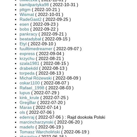
kamilpartyka98
( 2022-10-31 )
pttgm
( 2022-10-21 )
Wismat
( 2022-10-01 )
RadeGast2
( 2022-09-25 )
esen
( 2022-09-23 )
bobs
( 2022-09-22 )
pankracy
( 2022-09-21 )
beatadybał
( 2022-09-15 )
Etyl
( 2022-09-10 )
fuulltimedreamer
( 2022-09-07 )
express
( 2022-09-04 )
krzychu
( 2022-08-21 )
szala1981
( 2022-08-15 )
drabekdd
( 2022-08-13 )
torpeda
( 2022-08-13 )
Michał Różewski
( 2022-08-09 )
oskar1100
( 2022-08-07 )
Rafael_1998
( 2022-08-03 )
lupus
( 2022-07-29 )
kink_krule
( 2022-07-25 )
GregBar
( 2022-07-20 )
Maras
( 2022-07-14 )
ols
( 2022-07-06 )
edenraj
( 2022-07-06 ) : Rajd dookoła Polski
marcincharzynski
( 2022-06-20 )
madefo
( 2022-06-19 )
Tomasz Warcholiński
( 2022-06-19 )
zlyszelag
( 2022-06-16 )