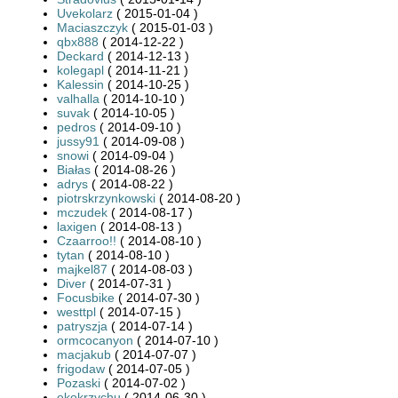
Uvekolarz
( 2015-01-04 )
Maciaszczyk
( 2015-01-03 )
qbx888
( 2014-12-22 )
Deckard
( 2014-12-13 )
kolegapl
( 2014-11-21 )
Kalessin
( 2014-10-25 )
valhalla
( 2014-10-10 )
suvak
( 2014-10-05 )
pedros
( 2014-09-10 )
jussy91
( 2014-09-08 )
snowi
( 2014-09-04 )
Białas
( 2014-08-26 )
adrys
( 2014-08-22 )
piotrskrzynkowski
( 2014-08-20 )
mczudek
( 2014-08-17 )
laxigen
( 2014-08-13 )
Czaarroo!!
( 2014-08-10 )
tytan
( 2014-08-10 )
majkel87
( 2014-08-03 )
Diver
( 2014-07-31 )
Focusbike
( 2014-07-30 )
westtpl
( 2014-07-15 )
patryszja
( 2014-07-14 )
ormcocanyon
( 2014-07-10 )
macjakub
( 2014-07-07 )
frigodaw
( 2014-07-05 )
Pozaski
( 2014-07-02 )
ekokrzychu
( 2014-06-30 )