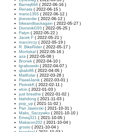
Barnej666
( 2022-06-16 )
Renata
( 2022-06-15 )
mario1355
( 2022-06-12 )
jlneverdie
( 2022-06-12 )
bikeandbackagain
( 2022-05-27 )
DominikG93
( 2022-05-25 )
Patyn
( 2022-05-22 )
Jacek F
( 2022-05-21 )
marcinrzy
( 2022-05-19 )
R. BikeRider
( 2022-05-17 )
Mortiskal
( 2022-05-16 )
aza
( 2022-05-08 )
Bronek
( 2022-04-10 )
lgrabowski
( 2022-04-07 )
qbalo86
( 2022-04-05 )
MatKolar
( 2022-03-28 )
PawelJanik
( 2022-03-01 )
PiotrekK
( 2022-02-11 )
elcin
( 2022-01-03 )
just breathe
( 2022-01-02 )
blahdong
( 2021-11-03 )
pop_up
( 2021-11-02 )
Pan Jaworski
( 2021-10-31 )
Maks_Saczywko
( 2021-10-10 )
Emeq321
( 2021-10-05 )
Makaron202
( 2021-10-04 )
grosio
( 2021-10-04 )
tgandzel
( 2021-10-03 )