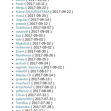
fredii
( 2017-10-11 )
Metju
( 2017-09-22 )
Kamil SIŁAJEDZENIA
( 2017-09-22 )
masz
( 2017-09-20 )
Jagular
( 2017-09-14 )
piaseq
( 2017-09-12 )
Dobilona
( 2017-09-07 )
avtandil
( 2017-09-05 )
kaz
( 2017-09-02 )
wiki
( 2017-09-02 )
Makalu8
( 2017-09-02 )
mrbernet
( 2017-09-02 )
Erem
( 2017-08-30 )
Northman
( 2017-08-26 )
emes
( 2017-08-25 )
achom
( 2017-08-24 )
ogorek_kiszony
( 2017-08-22 )
miko00
( 2017-08-17 )
Maciej Ch
( 2017-08-14 )
gnievko
( 2017-08-13 )
muchu15
( 2017-08-12 )
krzycholx2
( 2017-08-11 )
jefferson
( 2017-08-05 )
Cinus
( 2017-07-31 )
patprz890
( 2017-07-31 )
TomBoc
( 2017-07-30 )
bikemike
( 2017-07-28 )
dzk
( 2017-07-27 )