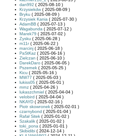
dan992
( 2025-08-10 )
Krzysiekdw
( 2025-08-09 )
Bryku
( 2025-08-09 )
Krzysiek Kania
( 2025-07-30 )
AdamBB
( 2025-07-13 )
Wagabunda
( 2025-07-12 )
Marek79
( 2025-07-02 )
Zysku
( 2025-06-28 )
m11r
( 2025-06-22 )
marcinj
( 2025-06-18 )
PaStKaz
( 2025-06-16 )
Zielczan
( 2025-06-10 )
DarekDaro
( 2025-06-05 )
Pszemek
( 2025-05-25 )
Kicu
( 2025-05-16 )
MW77
( 2025-05-03 )
lukiss05
( 2025-05-01 )
mmz
( 2025-04-26 )
lukaszchmiel
( 2025-04-04 )
velobird
( 2025-04-04 )
NKAYD
( 2025-02-16 )
Piotr skowronek
( 2025-02-01 )
czarnybond
( 2025-01-04 )
Rafał Sitek
( 2025-01-02 )
Szakalik
( 2025-01-02 )
toki_pona
( 2025-01-01 )
Skibidibi
( 2024-12-14 )
KLAJAMAR02
( 2024-12-11 )