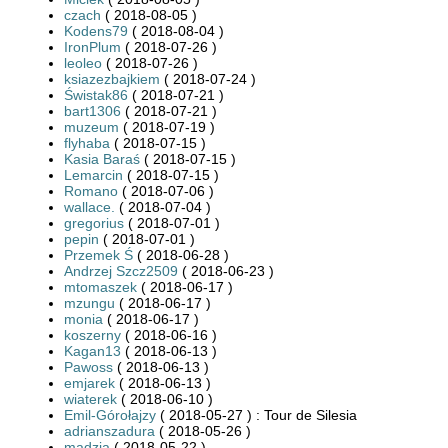
czach
( 2018-08-05 )
Kodens79
( 2018-08-04 )
IronPlum
( 2018-07-26 )
leoleo
( 2018-07-26 )
ksiazezbajkiem
( 2018-07-24 )
Świstak86
( 2018-07-21 )
bart1306
( 2018-07-21 )
muzeum
( 2018-07-19 )
flyhaba
( 2018-07-15 )
Kasia Baraś
( 2018-07-15 )
Lemarcin
( 2018-07-15 )
Romano
( 2018-07-06 )
wallace.
( 2018-07-04 )
gregorius
( 2018-07-01 )
pepin
( 2018-07-01 )
Przemek Ś
( 2018-06-28 )
Andrzej Szcz2509
( 2018-06-23 )
mtomaszek
( 2018-06-17 )
mzungu
( 2018-06-17 )
monia
( 2018-06-17 )
koszerny
( 2018-06-16 )
Kagan13
( 2018-06-13 )
Pawoss
( 2018-06-13 )
emjarek
( 2018-06-13 )
wiaterek
( 2018-06-10 )
Emil-Górołajzy
( 2018-05-27 ) : Tour de Silesia
adrianszadura
( 2018-05-26 )
madzia
( 2018-05-22 )