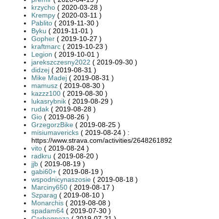
krzycho
( 2020-03-28 )
Krempy
( 2020-03-11 )
Pablito
( 2019-11-30 )
Byku
( 2019-11-01 )
Gopher
( 2019-10-27 )
kraftmarc
( 2019-10-23 )
Legion
( 2019-10-01 )
jarekszczesny2022
( 2019-09-30 )
didzej
( 2019-08-31 )
Mike Madej
( 2019-08-31 )
mamusz
( 2019-08-30 )
kazzz100
( 2019-08-30 )
lukasrybnik
( 2019-08-29 )
rudak
( 2019-08-28 )
Gio
( 2019-08-26 )
GrzegorzBike
( 2019-08-25 )
misiumavericks
( 2019-08-24 ) :
https://www.strava.com/activities/2648261892
vito
( 2019-08-24 )
radkru
( 2019-08-20 )
jjb
( 2019-08-19 )
gabi60+
( 2019-08-19 )
wspodnicynaszosie
( 2019-08-18 )
Marciny650
( 2019-08-17 )
Szparag
( 2019-08-10 )
Monarchis
( 2019-08-08 )
spadam64
( 2019-07-30 )
Carbognoza
( 2019-07-21 )