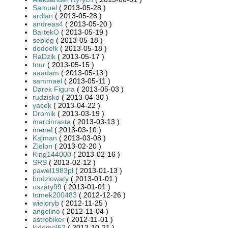
Samuel
( 2013-05-28 )
ardian
( 2013-05-28 )
andreas4
( 2013-05-20 )
BartekO
( 2013-05-19 )
sebleg
( 2013-05-18 )
dodoelk
( 2013-05-18 )
RaDzik
( 2013-05-17 )
tour
( 2013-05-15 )
aaadam
( 2013-05-13 )
sammael
( 2013-05-11 )
Darek Figura
( 2013-05-03 )
rudzisko
( 2013-04-30 )
yacek
( 2013-04-22 )
Dromik
( 2013-03-19 )
marcinrasta
( 2013-03-13 )
menel
( 2013-03-10 )
Kajman
( 2013-03-08 )
Zielon
( 2013-02-20 )
King144000
( 2013-02-16 )
SRS
( 2013-02-12 )
pawel1983pl
( 2013-01-13 )
bodziowaty
( 2013-01-01 )
uszaty99
( 2013-01-01 )
tomek200483
( 2012-12-26 )
wieloryb
( 2012-11-25 )
angelino
( 2012-11-04 )
astrobiker
( 2012-11-01 )
kjdomel52
( 2012-10-21 )