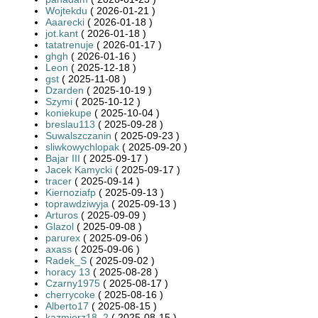
Wojtekdu
( 2026-01-21 )
Aaarecki
( 2026-01-18 )
jot.kant
( 2026-01-18 )
tatatrenuje
( 2026-01-17 )
ghgh
( 2026-01-16 )
Leon
( 2025-12-18 )
gst
( 2025-11-08 )
Dzarden
( 2025-10-19 )
Szymi
( 2025-10-12 )
koniekupe
( 2025-10-04 )
breslau113
( 2025-09-28 )
Suwalszczanin
( 2025-09-23 )
sliwkowychlopak
( 2025-09-20 )
Bajar III
( 2025-09-17 )
Jacek Kamycki
( 2025-09-17 )
tracer
( 2025-09-14 )
Kiernoziafp
( 2025-09-13 )
toprawdziwyja
( 2025-09-13 )
Arturos
( 2025-09-09 )
Glazol
( 2025-09-08 )
parurex
( 2025-09-06 )
axass
( 2025-09-06 )
Radek_S
( 2025-09-02 )
horacy 13
( 2025-08-28 )
Czarny1975
( 2025-08-17 )
cherrycoke
( 2025-08-16 )
Alberto17
( 2025-08-15 )
kazmierz18_2
( 2025-08-15 )