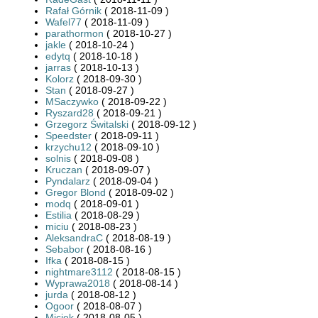
Rafał Górnik
( 2018-11-09 )
Wafel77
( 2018-11-09 )
parathormon
( 2018-10-27 )
jakle
( 2018-10-24 )
edytq
( 2018-10-18 )
jarras
( 2018-10-13 )
Kolorz
( 2018-09-30 )
Stan
( 2018-09-27 )
MSaczywko
( 2018-09-22 )
Ryszard28
( 2018-09-21 )
Grzegorz Świtalski
( 2018-09-12 )
Speedster
( 2018-09-11 )
krzychu12
( 2018-09-10 )
solnis
( 2018-09-08 )
Kruczan
( 2018-09-07 )
Pyndalarz
( 2018-09-04 )
Gregor Blond
( 2018-09-02 )
modq
( 2018-09-01 )
Estilia
( 2018-08-29 )
miciu
( 2018-08-23 )
AleksandraC
( 2018-08-19 )
Sebabor
( 2018-08-16 )
Ifka
( 2018-08-15 )
nightmare3112
( 2018-08-15 )
Wyprawa2018
( 2018-08-14 )
jurda
( 2018-08-12 )
Ogoor
( 2018-08-07 )
Miciek
( 2018-08-05 )