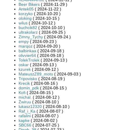
Beer Bikers
( 2024-11-29 )
Antek05
( 2024-11-22 )
korzyko
( 2024-10-20 )
oloking
( 2024-10-15 )
wilus
( 2024-10-12 )
buchcik82
( 2024-10-10 )
ultrakolarz
( 2024-09-25 )
Zimny_Tychy
( 2024-09-24 )
empy
( 2024-09-23 )
marqoz
( 2024-09-20 )
balbinkaa
( 2024-09-18 )
olivvier64
( 2024-09-18 )
TolekTrolek
( 2024-09-13 )
oskar
( 2024-09-13 )
kzurek
( 2024-09-12 )
MateuszZ89_moto
( 2024-09-03 )
Tripovisko
( 2024-08-19 )
Krecik
( 2024-08-16 )
domin_pdk
( 2024-08-15 )
Kofi
( 2024-08-15 )
michal.
( 2024-08-12 )
Żwiruu
( 2024-08-10 )
lukasz12320
( 2024-08-10 )
Raf_i_Ka
( 2024-08-07 )
rafalini
( 2024-08-07 )
kapke
( 2024-08-02 )
SBC66
( 2024-07-25 )
Dingh_38
( 2024-07-23 )