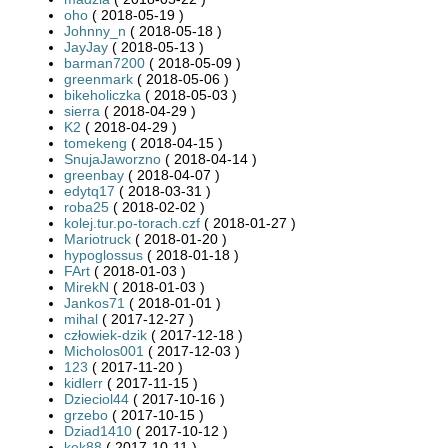
oho
( 2018-05-19 )
Johnny_n
( 2018-05-18 )
JayJay
( 2018-05-13 )
barman7200
( 2018-05-09 )
greenmark
( 2018-05-06 )
bikeholiczka
( 2018-05-03 )
sierra
( 2018-04-29 )
K2
( 2018-04-29 )
tomekeng
( 2018-04-15 )
SnujaJaworzno
( 2018-04-14 )
greenbay
( 2018-04-07 )
edytq17
( 2018-03-31 )
roba25
( 2018-02-02 )
kolej.tur.po-torach.czf
( 2018-01-27 )
Mariotruck
( 2018-01-20 )
hypoglossus
( 2018-01-18 )
FArt
( 2018-01-03 )
MirekN
( 2018-01-03 )
Jankos71
( 2018-01-01 )
mihal
( 2017-12-27 )
człowiek-dzik
( 2017-12-18 )
Micholos001
( 2017-12-03 )
123
( 2017-11-20 )
kidlerr
( 2017-11-15 )
Dzieciol44
( 2017-10-16 )
grzebo
( 2017-10-15 )
Dziad1410
( 2017-10-12 )
kek88
( 2017-10-11 )