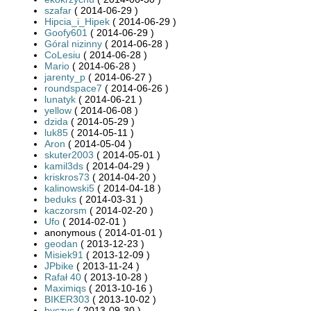
szafar
( 2014-06-29 )
Hipcia_i_Hipek
( 2014-06-29 )
Goofy601
( 2014-06-29 )
Góral nizinny
( 2014-06-28 )
CoLesiu
( 2014-06-28 )
Mario
( 2014-06-28 )
jarenty_p
( 2014-06-27 )
roundspace7
( 2014-06-26 )
lunatyk
( 2014-06-21 )
yellow
( 2014-06-08 )
dzida
( 2014-05-29 )
luk85
( 2014-05-11 )
Aron
( 2014-05-04 )
skuter2003
( 2014-05-01 )
kamil3ds
( 2014-04-29 )
kriskros73
( 2014-04-20 )
kalinowski5
( 2014-04-18 )
beduks
( 2014-03-31 )
kaczorsm
( 2014-02-20 )
Ufo
( 2014-02-01 )
anonymous ( 2014-01-01 )
geodan
( 2013-12-23 )
Misiek91
( 2013-12-09 )
JPbike
( 2013-11-24 )
Rafał 40
( 2013-10-28 )
Maximiqs
( 2013-10-16 )
BIKER303
( 2013-10-02 )
byczys
( 2013-09-30 )