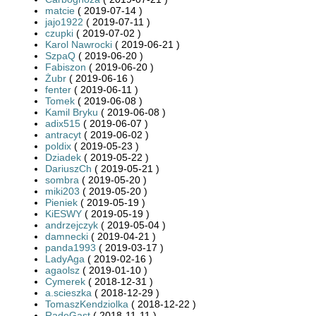
matcie
( 2019-07-14 )
jajo1922
( 2019-07-11 )
czupki
( 2019-07-02 )
Karol Nawrocki
( 2019-06-21 )
SzpaQ
( 2019-06-20 )
Fabiszon
( 2019-06-20 )
Żubr
( 2019-06-16 )
fenter
( 2019-06-11 )
Tomek
( 2019-06-08 )
Kamil Bryku
( 2019-06-08 )
adix515
( 2019-06-07 )
antracyt
( 2019-06-02 )
poldix
( 2019-05-23 )
Dziadek
( 2019-05-22 )
DariuszCh
( 2019-05-21 )
sombra
( 2019-05-20 )
miki203
( 2019-05-20 )
Pieniek
( 2019-05-19 )
KiESWY
( 2019-05-19 )
andrzejczyk
( 2019-05-04 )
damnecki
( 2019-04-21 )
panda1993
( 2019-03-17 )
LadyAga
( 2019-02-16 )
agaolsz
( 2019-01-10 )
Cymerek
( 2018-12-31 )
a.scieszka
( 2018-12-29 )
TomaszKendziolka
( 2018-12-22 )
RadeGast
( 2018-11-11 )