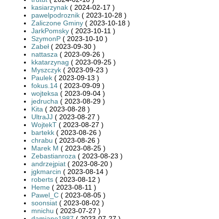
kasiarzynak
( 2024-02-17 )
pawelpodroznik
( 2023-10-28 )
Zaliczone Gminy
( 2023-10-18 )
JarkPomsky
( 2023-10-11 )
SzymonP
( 2023-10-10 )
Zabeł
( 2023-09-30 )
nattasza
( 2023-09-26 )
kkatarzynag
( 2023-09-25 )
Myszczyk
( 2023-09-23 )
Paulek
( 2023-09-13 )
fokus.14
( 2023-09-09 )
wojteksa
( 2023-09-04 )
jedrucha
( 2023-08-29 )
Kita
( 2023-08-28 )
UltraJJ
( 2023-08-27 )
WojtekT
( 2023-08-27 )
bartekk
( 2023-08-26 )
chrabu
( 2023-08-26 )
Marek M
( 2023-08-25 )
Zebastianroza
( 2023-08-23 )
andrzejpiat
( 2023-08-20 )
jgkmarcin
( 2023-08-14 )
roberts
( 2023-08-12 )
Heme
( 2023-08-11 )
Pawel_C
( 2023-08-05 )
soonsiat
( 2023-08-02 )
mnichu
( 2023-07-27 )
damiano1987
( 2023-07-27 )