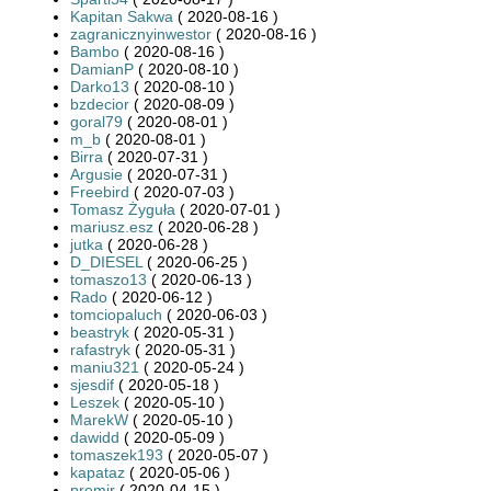
Kapitan Sakwa
( 2020-08-16 )
zagranicznyinwestor
( 2020-08-16 )
Bambo
( 2020-08-16 )
DamianP
( 2020-08-10 )
Darko13
( 2020-08-10 )
bzdecior
( 2020-08-09 )
goral79
( 2020-08-01 )
m_b
( 2020-08-01 )
Birra
( 2020-07-31 )
Argusie
( 2020-07-31 )
Freebird
( 2020-07-03 )
Tomasz Żyguła
( 2020-07-01 )
mariusz.esz
( 2020-06-28 )
jutka
( 2020-06-28 )
D_DIESEL
( 2020-06-25 )
tomaszo13
( 2020-06-13 )
Rado
( 2020-06-12 )
tomciopaluch
( 2020-06-03 )
beastryk
( 2020-05-31 )
rafastryk
( 2020-05-31 )
maniu321
( 2020-05-24 )
sjesdif
( 2020-05-18 )
Leszek
( 2020-05-10 )
MarekW
( 2020-05-10 )
dawidd
( 2020-05-09 )
tomaszek193
( 2020-05-07 )
kapataz
( 2020-05-06 )
premir
( 2020-04-15 )