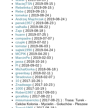
MaciejTSN
( 2019-09-15 )
Rebelinka
( 2019-09-15 )
Rebe
( 2019-09-15 )
tomekar
( 2019-08-24 )
Andrzej Majchrzak
( 2019-08-24 )
penek1957
( 2019-08-23 )
valhalla
( 2019-08-22 )
Zajo
( 2019-08-18 )
huann
( 2019-07-25 )
compadre
( 2019-07-07 )
czupki
( 2019-07-02 )
tomstar
( 2019-06-03 )
sajtek1990
( 2019-04-24 )
MCPIK
( 2019-04-20 )
MarcinPe
( 2019-02-03 )
jassa
( 2018-10-16 )
Pi
( 2018-09-02 )
MichalGorka
( 2018-06-18 )
greenbay
( 2018-02-11 )
Stradovius
( 2018-02-07 )
10
( 2017-10-26 )
Znadwago
( 2017-10-23 )
1000
( 2017-10-19 )
Robert1987
( 2017-09-03 )
gorallsky
( 2017-08-22 )
misiumavericks
( 2017-08-21 ) : Trasa: Turek -
Ceków Kolonia - Mycielin - Gołuchów - Pleszew
Tomek1965
( 2017-08-19 )