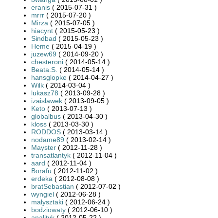
eranis
( 2015-07-31 )
mrrr
( 2015-07-20 )
Mirza
( 2015-07-05 )
hiacynt
( 2015-05-23 )
Sindbad
( 2015-05-23 )
Heme
( 2015-04-19 )
juzew69
( 2014-09-20 )
chesteroni
( 2014-05-14 )
Beata.S.
( 2014-05-14 )
hansglopke
( 2014-04-27 )
Wilk
( 2014-03-04 )
lukasz78
( 2013-09-28 )
izaisławek
( 2013-09-05 )
Keto
( 2013-07-13 )
globalbus
( 2013-04-30 )
kloss
( 2013-03-30 )
RODDOS
( 2013-03-14 )
nodame89
( 2013-02-14 )
Mayster
( 2012-11-28 )
transatlantyk
( 2012-11-04 )
aard
( 2012-11-04 )
Borafu
( 2012-11-02 )
erdeka
( 2012-08-08 )
bratSebastian
( 2012-07-02 )
wyngiel
( 2012-06-28 )
malysztaki
( 2012-06-24 )
bodziowaty
( 2012-06-10 )
analityk
( 2012-05-22 )