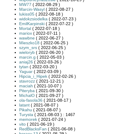
MW77
( 2022-08-29 )
Marcin-Wasyl
( 2022-08-27 )
lukiss05
( 2022-08-18 )
widokzsiodelka
( 2022-07-23 )
EmilKarpinski
( 2022-07-22 )
Mortal
( 2022-07-18 )
mariox
( 2022-07-11 )
wawbne
( 2022-06-27 )
Mieszko18
( 2022-06-25 )
szym_srs
( 2022-06-25 )
wieloryb
( 2022-06-20 )
marcin.g
( 2022-05-03 )
aniaj26
( 2022-03-26 )
tytan
( 2022-03-20 )
Yaguar
( 2022-03-09 )
Hipcia_i_Hipek
( 2022-02-26 )
stavrozz
( 2021-12-21 )
maciah
( 2021-10-07 )
Piteryba
( 2021-09-30 )
MichalO
( 2021-09-27 )
ola-fasola36
( 2021-08-17 )
latant
( 2021-08-07 )
Pikahu
( 2021-08-07 )
Turysta
( 2021-08-03 ) : 1467
memorek
( 2021-07-24 )
vito
( 2021-06-19 )
RedBlacksFan
( 2021-06-08 )
horacy 13
( 2021-05-29 )