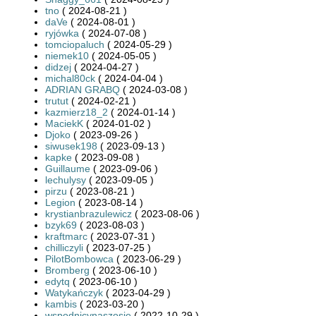
tno
( 2024-08-21 )
daVe
( 2024-08-01 )
ryjówka
( 2024-07-08 )
tomciopaluch
( 2024-05-29 )
niemek10
( 2024-05-05 )
didzej
( 2024-04-27 )
michal80ck
( 2024-04-04 )
ADRIAN GRABQ
( 2024-03-08 )
trutut
( 2024-02-21 )
kazmierz18_2
( 2024-01-14 )
MaciekK
( 2024-01-02 )
Djoko
( 2023-09-26 )
siwusek198
( 2023-09-13 )
kapke
( 2023-09-08 )
Guillaume
( 2023-09-06 )
lechulysy
( 2023-09-05 )
pirzu
( 2023-08-21 )
Legion
( 2023-08-14 )
krystianbrazulewicz
( 2023-08-06 )
bzyk69
( 2023-08-03 )
kraftmarc
( 2023-07-31 )
chilliczyli
( 2023-07-25 )
PilotBombowca
( 2023-06-29 )
Bromberg
( 2023-06-10 )
edytq
( 2023-06-10 )
Watykańczyk
( 2023-04-29 )
kambis
( 2023-03-20 )
wspodnicynaszosie
( 2022-10-29 )