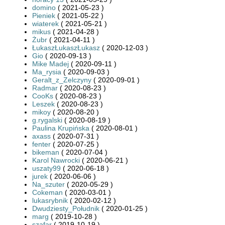
domino
( 2021-05-23 )
Pieniek
( 2021-05-22 )
wiaterek
( 2021-05-21 )
mikus
( 2021-04-28 )
Żubr
( 2021-04-11 )
ŁukaszŁukaszŁukasz
( 2020-12-03 )
Gio
( 2020-09-13 )
Mike Madej
( 2020-09-11 )
Ma_rysia
( 2020-09-03 )
Geralt_z_Zelczyny
( 2020-09-01 )
Radmar
( 2020-08-23 )
CooKs
( 2020-08-23 )
Leszek
( 2020-08-23 )
mikoy
( 2020-08-20 )
g.rygalski
( 2020-08-19 )
Paulina Krupińska
( 2020-08-01 )
axass
( 2020-07-31 )
fenter
( 2020-07-25 )
bikeman
( 2020-07-04 )
Karol Nawrocki
( 2020-06-21 )
uszaty99
( 2020-06-18 )
jurek
( 2020-06-06 )
Na_szuter
( 2020-05-29 )
Cokeman
( 2020-03-01 )
lukasrybnik
( 2020-02-12 )
Dwudziesty_Południk
( 2020-01-25 )
marg
( 2019-10-28 )
szafar
( 2019-10-19 )