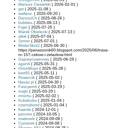
Mariusz Ciesielski
( 2026-02-01 )
gst
( 2025-11-08 )
wallace.
( 2025-09-20 )
DariuszCh
( 2025-08-26 )
bubbles
( 2025-08-13 )
Fajet
( 2025-07-25 )
Marek Obielecki
( 2025-07-13 )
albik
( 2025-07-04 )
Szmer
( 2025-07-01 )
MisterSkot2
( 2025-06-30 ) :
https://panaszonik60.blogspot.com/2025/06/trasa-
nr-157-cekow-i-zelazkow.html
Gajowyrowerowy
( 2025-06-29 )
agart4
( 2025-05-31 )
OrionMops
( 2025-05-28 )
bart81
( 2025-05-11 )
Rowercik
( 2025-05-02 )
Navas.pl
( 2025-04-30 )
Fascyemh
( 2025-03-29 )
majlo
( 2025-03-29 )
mnichu
( 2025-02-02 )
Kubabuba
( 2025-01-04 )
czarnybond
( 2025-01-04 )
Kaente
( 2024-12-01 )
parurex
( 2024-10-05 )
mateoelo
( 2024-09-08 )
Cymerek
( 2024-09-08 )
Shaggy_661
( 2024-08-25 )