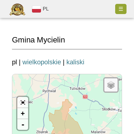
☰
PL
Gmina Mycielin
pl |
wielkopolskie
|
kaliski
+
-