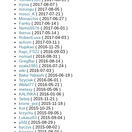
trynia
( 2017-08-07 )
mzungu
( 2017-08-05 )
mosci_K
( 2017-07-21 )
Monarchis
( 2017-06-27 )
Fanky
( 2017-06-14 )
Nemo5576
( 2017-06-01 )
Iberus
( 2017-05-14 )
RobertLuxa
( 2017-04-03 )
achom
( 2017-03-11 )
Hupikao
( 2016-11-25 )
Kapi_FS22
( 2016-09-03 )
nomad
( 2016-08-31 )
GregBar
( 2016-08-14 )
szala1981
( 2016-07-24 )
wiki
( 2016-07-03 )
Baka Yabashi
( 2016-06-19 )
Szyciak
( 2016-06-01 )
Wafel77
( 2016-05-21 )
metaxy
( 2016-05-06 )
KALINKA
( 2016-01-06 )
Sebiq
( 2015-11-21 )
krone_pol
( 2015-11-18 )
Kot
( 2015-10-25 )
krzychu
( 2015-09-05 )
Łukasz83
( 2015-09-04 )
p56f
( 2015-08-29 )
byczys
( 2015-08-02 )
bwanga
( 2015-08-01 )