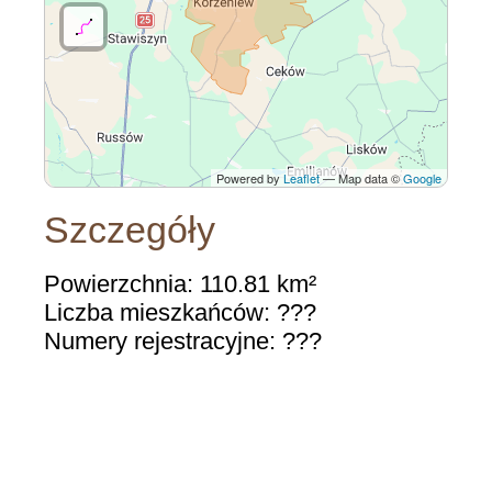
Powered by
Leaflet
— Map data ©
Google
Szczegóły
Powierzchnia: 110.81 km²
Liczba mieszkańców: ???
Numery rejestracyjne: ???