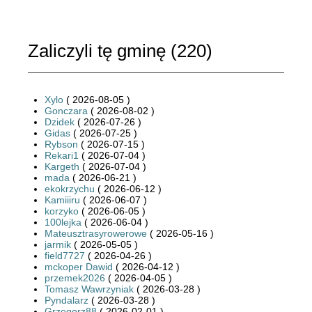
Zaliczyli tę gminę (
220
)
Xylo
( 2026-08-05 )
Gonczara
( 2026-08-02 )
Dzidek
( 2026-07-26 )
Gidas
( 2026-07-25 )
Rybson
( 2026-07-15 )
Rekari1
( 2026-07-04 )
Kargeth
( 2026-07-04 )
mada
( 2026-06-21 )
ekokrzychu
( 2026-06-12 )
Kamiiiru
( 2026-06-07 )
korzyko
( 2026-06-05 )
100lejka
( 2026-06-04 )
Mateusztrasyrowerowe
( 2026-05-16 )
jarmik
( 2026-05-05 )
field7727
( 2026-04-26 )
mckoper Dawid
( 2026-04-12 )
przemek2026
( 2026-04-05 )
Tomasz Wawrzyniak
( 2026-03-28 )
Pyndalarz
( 2026-03-28 )
Grzegorz88
( 2026-02-01 )