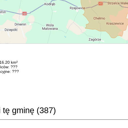
116.20 km²
ńców: ???
cyjne: ???
i tę gminę (
387
)