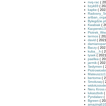
nvq-rac
( 20
bzyk69
( 20
kapke
( 202
Radosny_S
artban_org
Bylegdzie.pl
Kwabiak
( 2
Kacperek13
Piotrek_Ww
termos
( 20
david
( 2021
damianopan
Baczy
( 202
kuba__h
( 2
tysek
( 2021
paellea
( 20
jarmik
( 202
Sedymen
( 
Piotrowiceb
Mateuszzz1
bertomw
( 2
Smokzaq
( 
widokzsiode
Neru Kross
lukaszbob
(
Pyndalarz
( 
Bgreen
( 20
amazing61