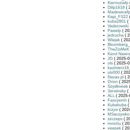
Kiernoziafp
Dilip1618
( 
Masłowicef
Kapi_FS22
(
kuba2801
( 
Vaderowski
Pawelp
( 20
jedrucha
( 2
Wiejak
( 202
Bloomberg
TheZioMeK
Karol Nawro
JG
( 2025-0
ols
( 2025-0
kazmierz18
ulv000
( 202
Navas.pl
( 2
Orion
( 2025
Szydłowiak
(
3erwinsky
( 
ALL
( 2025-
Fascyemh
(
Kubabuba
(
krzyw
( 2024
MSaczywko
szczeps
( 2
mnichu
( 20
veepek
( 20