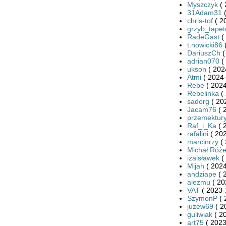
Myszczyk
( 
31Adam31
(
chris-tof
( 2
grzyb_tape
RadeGast
(
t.nowicki86
(
DariuszCh
(
adrian070
(
ukson
( 202
Atmi
( 2024-
Rebe
( 2024
Rebelinka
( 
sadorg
( 20
Jacam76
( 
przemektury
Raf_i_Ka
( 
rafalini
( 202
marcinrzy
( 
Michał Róże
izaisławek
(
Mijah
( 2024
andziape
( 
alezmu
( 20
VAT
( 2023-
SzymonP
( 
juzew69
( 2
guliwiak
( 2
art75
( 2023