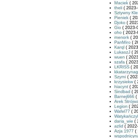
Maciek
( 20
theli
( 2023-
Sztywny Kle
Pieniek
( 20
Djoko
( 2023
Gio
( 2023-0
oho
( 2023-
menork
( 20
PanMiro
( 2
Karql
( 2023
LukaszJ
( 2
wuen
( 2023
szafa
( 2023
LKRISS
( 20
kkatarzynag
Szymi
( 202
krzysiekw
( 
hiacynt
( 20
Sindbad
( 2
Barnej666
(
Arek Strójw
Legion
( 20
Wafel77
( 2
Watykańczy
daria_wie
( 
azlid
( 2022-
Azja 1977
( 
wspodnicyn