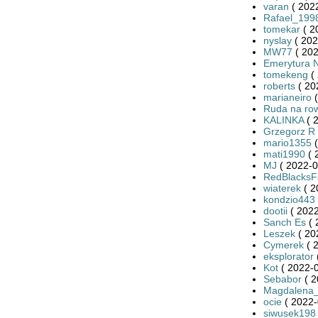
varan
( 2022
Rafael_199
tomekar
( 2
nyslay
( 202
MW77
( 202
Emerytura 
tomekeng
( 
roberts
( 20
marianeiro
(
Ruda na ro
KALINKA
( 
Grzegorz R
mario1355
(
mati1990
( 
MJ
( 2022-0
RedBlacksF
wiaterek
( 2
kondzio443
dootii
( 2022
Sanch Es
( 
Leszek
( 20
Cymerek
( 
eksplorator
Kot
( 2022-0
Sebabor
( 2
Magdalena
ocie
( 2022-
siwusek198