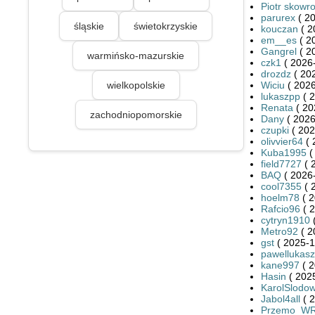
Piotr skowr
parurex
( 20
śląskie
świetokrzyskie
kouczan
( 2
em__es
( 2
Gangrel
( 2
warmińsko-mazurskie
czk1
( 2026-
drozdz
( 20
wielkopolskie
Wiciu
( 2026
lukaszpp
( 2
Renata
( 20
zachodniopomorskie
Dany
( 2026
czupki
( 202
olivvier64
( 
Kuba1995
(
field7727
( 
BAQ
( 2026-
cool7355
( 
hoelm78
( 2
Rafcio96
( 2
cytryn1910
(
Metro92
( 2
gst
( 2025-1
pawellukasz
kane997
( 2
Hasin
( 2025
KarolSlodow
Jabol4all
( 2
Przemo_W