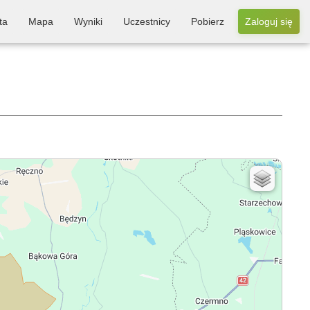
ta
Mapa
Wyniki
Uczestnicy
Pobierz
Zaloguj się