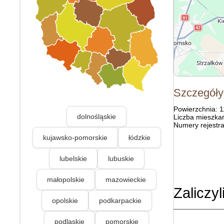
Szczegóły
Powierzchnia: 
dolnośląskie
Liczba mieszka
Numery rejestra
kujawsko-pomorskie
łódzkie
lubelskie
lubuskie
małopolskie
mazowieckie
Zaliczyl
opolskie
podkarpackie
podlaskie
pomorskie