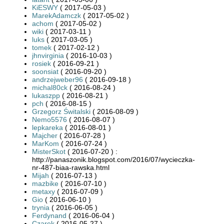
KiESWY
( 2017-05-03 )
MarekAdamczk
( 2017-05-02 )
achom
( 2017-05-02 )
wiki
( 2017-03-11 )
luks
( 2017-03-05 )
tomek
( 2017-02-12 )
jhnvirginia
( 2016-10-03 )
rosiek
( 2016-09-21 )
soonsiat
( 2016-09-20 )
andrzejweber96
( 2016-09-18 )
michal80ck
( 2016-08-24 )
lukaszpp
( 2016-08-21 )
pch
( 2016-08-15 )
Grzegorz Świtalski
( 2016-08-09 )
Nemo5576
( 2016-08-07 )
lepkareka
( 2016-08-01 )
Majcher
( 2016-07-28 )
MarKom
( 2016-07-24 )
MisterSkot
( 2016-07-20 ) :
http://panaszonik.blogspot.com/2016/07/wycieczka-
nr-487-biaa-rawska.html
Mijah
( 2016-07-13 )
mazbike
( 2016-07-10 )
metaxy
( 2016-07-09 )
Gio
( 2016-06-10 )
trynia
( 2016-06-05 )
Ferdynand
( 2016-06-04 )
Czarek
( 2016-05-27 )