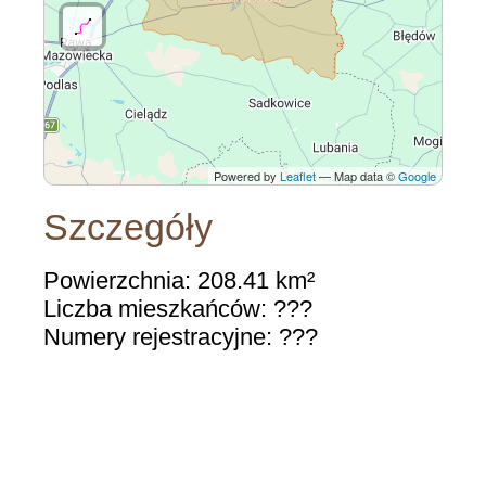
Powered by
Leaflet
— Map data ©
Google
Szczegóły
Powierzchnia: 208.41 km²
Liczba mieszkańców: ???
Numery rejestracyjne: ???