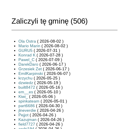
Zaliczyli tę gminę (
506
)
Ola Ostra
( 2026-08-02 )
Mario Marin
( 2026-08-02 )
GURU5
( 2026-07-31 )
Konrad K
( 2026-07-28 )
Pawel_C
( 2026-07-09 )
DarekDaro
( 2026-06-17 )
Grzesiek Zet
( 2026-06-17 )
EmilKarpinski
( 2026-06-07 )
krzychu
( 2026-05-25 )
dzwiedz
( 2026-05-19 )
built8472
( 2026-05-16 )
em__es
( 2026-05-10 )
Kiwi_
( 2026-05-06 )
spinkateam
( 2026-05-01 )
part6686
( 2026-04-30 )
jlneverdie
( 2026-04-26 )
Pejjot
( 2026-04-26 )
Kazujman
( 2026-04-26 )
field7727
( 2026-04-26 )
archi194
( 2026-04-26 )