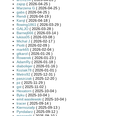
zajop
( 2026-04-25 )
Marzena G
( 2026-04-25 )
gabs
( 2026-04-25 )
Rendi
( 2026-04-19 )
Karql
( 2026-04-18 )
flowing1861
( 2026-03-29 )
GALJO
( 2026-03-28 )
Barnej666
( 2026-03-14 )
lukiss05
( 2026-03-08 )
Michal J
( 2026-02-17 )
Piotti
( 2026-02-09 )
mark65
( 2026-02-04 )
gtkarol
( 2026-01-26 )
Rowerek
( 2026-01-23 )
AdamRy
( 2026-01-18 )
diaboliqer
( 2026-01-16 )
Koziak78
( 2026-01-01 )
Metro92
( 2025-12-31 )
paszczak
( 2025-12-20 )
pz
( 2025-11-29 )
gst
( 2025-11-02 )
Hexatorn
( 2025-10-04 )
Byku
( 2025-10-04 )
emil.wasilewski
( 2025-10-04 )
tracer
( 2025-09-14 )
Kiernoziafp
( 2025-09-13 )
Pyndalarz
( 2025-09-12 )
mozanski
( 2025-09-10 )