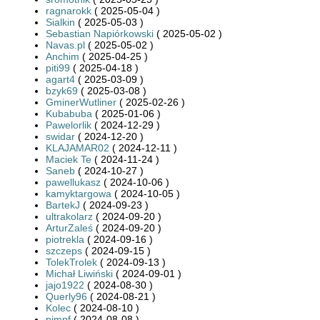
ragnarokk
( 2025-05-04 )
Sialkin
( 2025-05-03 )
Sebastian Napiórkowski
( 2025-05-02 )
Navas.pl
( 2025-05-02 )
Anchim
( 2025-04-25 )
piti99
( 2025-04-18 )
agart4
( 2025-03-09 )
bzyk69
( 2025-03-08 )
GminerWutliner
( 2025-02-26 )
Kubabuba
( 2025-01-06 )
Pawelorlik
( 2024-12-29 )
swidar
( 2024-12-20 )
KLAJAMAR02
( 2024-12-11 )
Maciek Te
( 2024-11-24 )
Saneb
( 2024-10-27 )
pawellukasz
( 2024-10-06 )
kamyktargowa
( 2024-10-05 )
BartekJ
( 2024-09-23 )
ultrakolarz
( 2024-09-20 )
ArturZaleś
( 2024-09-20 )
piotrekla
( 2024-09-16 )
szczeps
( 2024-09-15 )
TolekTrolek
( 2024-09-13 )
Michał Liwiński
( 2024-09-01 )
jajo1922
( 2024-08-30 )
Querly96
( 2024-08-21 )
Kolec
( 2024-08-10 )
pimpf
( 2024-08-08 )