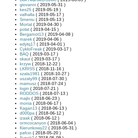
giovanni
( 2019-05-31 )
kes25
( 2019-05-19 )
valhalla
( 2019-05-17 )
Smeniu
( 2019-05-13 )
Mortal
( 2019-04-30 )
polat
( 2019-04-15 )
Bergamot13
( 2019-04-08 )
marek
( 2019-04-06 )
edytq17
( 2019-04-01 )
CykloFreak
( 2019-03-17 )
BAQ
( 2019-03-17 )
skaut
( 2019-03-17 )
krzyw
( 2018-12-22 )
LKRISS
( 2018-11-16 )
szala1981
( 2018-10-27 )
uszaty99
( 2018-07-30 )
mamusz
( 2018-07-24 )
login
( 2018-07-21 )
RODDOS
( 2018-07-13 )
majlo
( 2018-06-23 )
monia
( 2018-06-17 )
Kagan13
( 2018-06-13 )
d000pa
( 2018-06-12 )
izaak
( 2018-06-12 )
ormcocanyon
( 2018-06-04 )
Kierunkowy22
( 2018-05-31 )
pafcio
( 2018-05-20 )
Synek2
( 2018-05-09 )