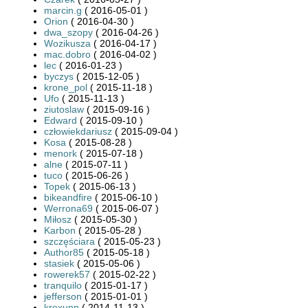
marcin.g
( 2016-05-01 )
Orion
( 2016-04-30 )
dwa_szopy
( 2016-04-26 )
Wozikusza
( 2016-04-17 )
mac.dobro
( 2016-04-02 )
lec
( 2016-01-23 )
byczys
( 2015-12-05 )
krone_pol
( 2015-11-18 )
Ufo
( 2015-11-13 )
ziutoslaw
( 2015-09-16 )
Edward
( 2015-09-10 )
człowiekdariusz
( 2015-09-04 )
Kosa
( 2015-08-28 )
menork
( 2015-07-18 )
alne
( 2015-07-11 )
tuco
( 2015-06-26 )
Topek
( 2015-06-13 )
bikeandfire
( 2015-06-10 )
Werrona69
( 2015-06-07 )
Miłosz
( 2015-05-30 )
Karbon
( 2015-05-28 )
szczęściara
( 2015-05-23 )
Author85
( 2015-05-18 )
stasiek
( 2015-05-06 )
rowerek57
( 2015-02-22 )
tranquilo
( 2015-01-17 )
jefferson
( 2015-01-01 )
krexunn
( 2014-11-13 )