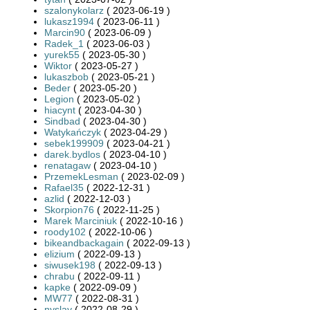
szalonykolarz
( 2023-06-19 )
lukasz1994
( 2023-06-11 )
Marcin90
( 2023-06-09 )
Radek_1
( 2023-06-03 )
yurek55
( 2023-05-30 )
Wiktor
( 2023-05-27 )
lukaszbob
( 2023-05-21 )
Beder
( 2023-05-20 )
Legion
( 2023-05-02 )
hiacynt
( 2023-04-30 )
Sindbad
( 2023-04-30 )
Watykańczyk
( 2023-04-29 )
sebek199909
( 2023-04-21 )
darek.bydlos
( 2023-04-10 )
renatagaw
( 2023-04-10 )
PrzemekLesman
( 2023-02-09 )
Rafael35
( 2022-12-31 )
azlid
( 2022-12-03 )
Skorpion76
( 2022-11-25 )
Marek Marciniuk
( 2022-10-16 )
roody102
( 2022-10-06 )
bikeandbackagain
( 2022-09-13 )
elizium
( 2022-09-13 )
siwusek198
( 2022-09-13 )
chrabu
( 2022-09-11 )
kapke
( 2022-09-09 )
MW77
( 2022-08-31 )
nyslay
( 2022-08-29 )