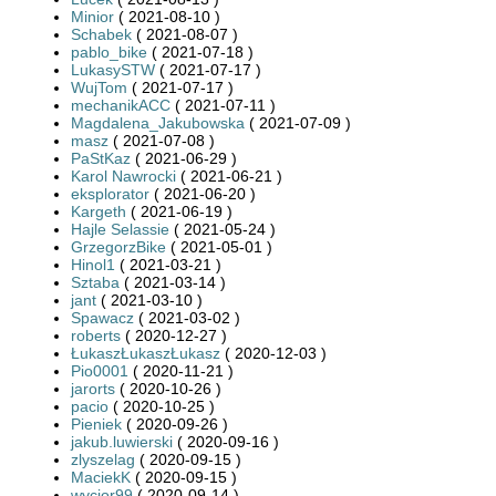
Minior
( 2021-08-10 )
Schabek
( 2021-08-07 )
pablo_bike
( 2021-07-18 )
LukasySTW
( 2021-07-17 )
WujTom
( 2021-07-17 )
mechanikACC
( 2021-07-11 )
Magdalena_Jakubowska
( 2021-07-09 )
masz
( 2021-07-08 )
PaStKaz
( 2021-06-29 )
Karol Nawrocki
( 2021-06-21 )
eksplorator
( 2021-06-20 )
Kargeth
( 2021-06-19 )
Hajle Selassie
( 2021-05-24 )
GrzegorzBike
( 2021-05-01 )
Hinol1
( 2021-03-21 )
Sztaba
( 2021-03-14 )
jant
( 2021-03-10 )
Spawacz
( 2021-03-02 )
roberts
( 2020-12-27 )
ŁukaszŁukaszŁukasz
( 2020-12-03 )
Pio0001
( 2020-11-21 )
jarorts
( 2020-10-26 )
pacio
( 2020-10-25 )
Pieniek
( 2020-09-26 )
jakub.luwierski
( 2020-09-16 )
zlyszelag
( 2020-09-15 )
MaciekK
( 2020-09-15 )
wycior99
( 2020-09-14 )