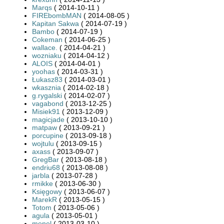
Marqs
( 2014-10-11 )
FIREbombMAN
( 2014-08-05 )
Kapitan Sakwa
( 2014-07-19 )
Bambo
( 2014-07-19 )
Cokeman
( 2014-06-25 )
wallace.
( 2014-04-21 )
wozniaku
( 2014-04-12 )
ALOIS
( 2014-04-01 )
yoohas
( 2014-03-31 )
Łukasz83
( 2014-03-01 )
wkasznia
( 2014-02-18 )
g.rygalski
( 2014-02-07 )
vagabond
( 2013-12-25 )
Misiek91
( 2013-12-09 )
magicjade
( 2013-10-10 )
matpaw
( 2013-09-21 )
porcupine
( 2013-09-18 )
wojtulu
( 2013-09-15 )
axass
( 2013-09-07 )
GregBar
( 2013-08-18 )
endriu68
( 2013-08-08 )
jarbla
( 2013-07-28 )
rmikke
( 2013-06-30 )
Księgowy
( 2013-06-07 )
MarekR
( 2013-05-15 )
Totom
( 2013-05-06 )
agula
( 2013-05-01 )
menel
( 2013-03-10 )