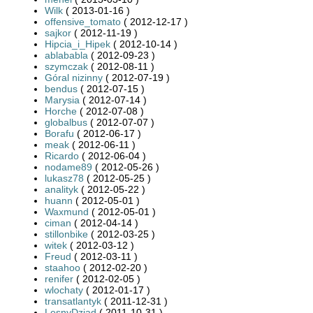
Wilk
( 2013-01-16 )
offensive_tomato
( 2012-12-17 )
sajkor
( 2012-11-19 )
Hipcia_i_Hipek
( 2012-10-14 )
ablababla
( 2012-09-23 )
szymczak
( 2012-08-11 )
Góral nizinny
( 2012-07-19 )
bendus
( 2012-07-15 )
Marysia
( 2012-07-14 )
Horche
( 2012-07-08 )
globalbus
( 2012-07-07 )
Borafu
( 2012-06-17 )
meak
( 2012-06-11 )
Ricardo
( 2012-06-04 )
nodame89
( 2012-05-26 )
lukasz78
( 2012-05-25 )
analityk
( 2012-05-22 )
huann
( 2012-05-01 )
Waxmund
( 2012-05-01 )
ciman
( 2012-04-14 )
stillonbike
( 2012-03-25 )
witek
( 2012-03-12 )
Freud
( 2012-03-11 )
staahoo
( 2012-02-20 )
renifer
( 2012-02-05 )
wlochaty
( 2012-01-17 )
transatlantyk
( 2011-12-31 )
LesnyDziad
( 2011-10-31 )