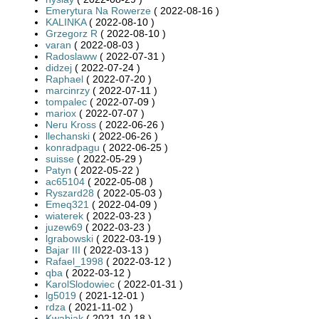
Emerytura Na Rowerze
( 2022-08-16 )
KALINKA
( 2022-08-10 )
Grzegorz R
( 2022-08-10 )
varan
( 2022-08-03 )
Radoslaww
( 2022-07-31 )
didzej
( 2022-07-24 )
Raphael
( 2022-07-20 )
marcinrzy
( 2022-07-11 )
tompalec
( 2022-07-09 )
mariox
( 2022-07-07 )
Neru Kross
( 2022-06-26 )
llechanski
( 2022-06-26 )
konradpagu
( 2022-06-25 )
suisse
( 2022-05-29 )
Patyn
( 2022-05-22 )
ac65104
( 2022-05-08 )
Ryszard28
( 2022-05-03 )
Emeq321
( 2022-04-09 )
wiaterek
( 2022-03-23 )
juzew69
( 2022-03-23 )
lgrabowski
( 2022-03-19 )
Bajar III
( 2022-03-13 )
Rafael_1998
( 2022-03-12 )
qba
( 2022-03-12 )
KarolSlodowiec
( 2022-01-31 )
lg5019
( 2021-12-01 )
rdza
( 2021-11-02 )
Kwabiak
( 2021-10-18 )