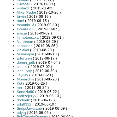
LukaszJ
( 2019-11-09 )
wishezz
( 2019-11-03 )
Mike Madej
( 2019-10-26 )
Erwin
( 2019-09-16 )
remi
( 2019-09-15 )
tomanio13
( 2019-09-10 )
skwarek96
( 2019-09-07 )
amiga
( 2019-09-02 )
Tymoteuszka
( 2019-09-01 )
Northman
( 2019-08-29 )
sebastien
( 2019-08-26 )
kiniakol
( 2019-08-20 )
Mumingse
( 2019-08-19 )
arturteen
( 2019-08-17 )
domin_pdk
( 2019-07-04 )
czupki
( 2019-07-02 )
lechulysy
( 2019-06-30 )
JayJay
( 2019-06-29 )
Monarchis
( 2019-06-28 )
Kot
( 2019-06-25 )
mrrr
( 2019-06-24 )
Kondziu90
( 2019-06-22 )
andrzejczyk
( 2019-06-13 )
dodoelk
( 2019-06-12 )
wilq8312
( 2019-06-10 )
SnujaJaworzno
( 2019-06-09 )
edytq
( 2019-06-09 )
BukTwardeDrzewo
( 2019-06-09 )