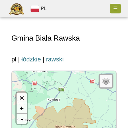
☰
PL
Gmina Biała Rawska
pl |
łódzkie
|
rawski
+
-