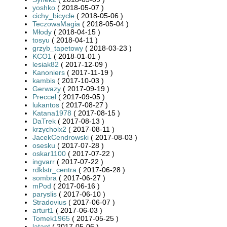
yoshko
( 2018-05-07 )
cichy_bicycle
( 2018-05-06 )
TeczowaMagia
( 2018-05-04 )
Młody
( 2018-04-15 )
tosyu
( 2018-04-11 )
grzyb_tapetowy
( 2018-03-23 )
KCO1
( 2018-01-01 )
lesiak82
( 2017-12-09 )
Kanoniers
( 2017-11-19 )
kambis
( 2017-10-03 )
Gerwazy
( 2017-09-19 )
Preccel
( 2017-09-05 )
lukantos
( 2017-08-27 )
Katana1978
( 2017-08-15 )
DaTrek
( 2017-08-13 )
krzycholx2
( 2017-08-11 )
JacekCendrowski
( 2017-08-03 )
osesku
( 2017-07-28 )
oskar1100
( 2017-07-22 )
ingvarr
( 2017-07-22 )
rdklstr_centra
( 2017-06-28 )
sombra
( 2017-06-27 )
mPod
( 2017-06-16 )
paryslis
( 2017-06-10 )
Stradovius
( 2017-06-07 )
arturt1
( 2017-06-03 )
Tomek1965
( 2017-05-25 )
latant
( 2017-05-06 )