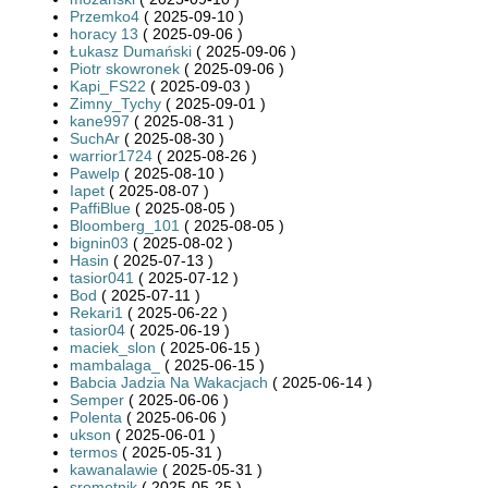
Przemko4
( 2025-09-10 )
horacy 13
( 2025-09-06 )
Łukasz Dumański
( 2025-09-06 )
Piotr skowronek
( 2025-09-06 )
Kapi_FS22
( 2025-09-03 )
Zimny_Tychy
( 2025-09-01 )
kane997
( 2025-08-31 )
SuchAr
( 2025-08-30 )
warrior1724
( 2025-08-26 )
Pawelp
( 2025-08-10 )
Iapet
( 2025-08-07 )
PaffiBlue
( 2025-08-05 )
Bloomberg_101
( 2025-08-05 )
bignin03
( 2025-08-02 )
Hasin
( 2025-07-13 )
tasior041
( 2025-07-12 )
Bod
( 2025-07-11 )
Rekari1
( 2025-06-22 )
tasior04
( 2025-06-19 )
maciek_slon
( 2025-06-15 )
mambalaga_
( 2025-06-15 )
Babcia Jadzia Na Wakacjach
( 2025-06-14 )
Semper
( 2025-06-06 )
Polenta
( 2025-06-06 )
ukson
( 2025-06-01 )
termos
( 2025-05-31 )
kawanalawie
( 2025-05-31 )
sromotnik
( 2025-05-25 )