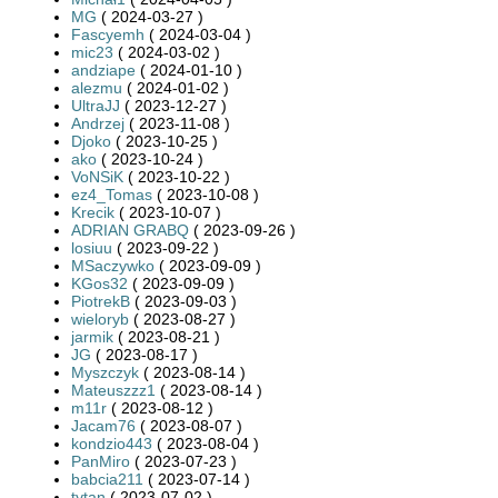
MG
( 2024-03-27 )
Fascyemh
( 2024-03-04 )
mic23
( 2024-03-02 )
andziape
( 2024-01-10 )
alezmu
( 2024-01-02 )
UltraJJ
( 2023-12-27 )
Andrzej
( 2023-11-08 )
Djoko
( 2023-10-25 )
ako
( 2023-10-24 )
VoNSiK
( 2023-10-22 )
ez4_Tomas
( 2023-10-08 )
Krecik
( 2023-10-07 )
ADRIAN GRABQ
( 2023-09-26 )
losiuu
( 2023-09-22 )
MSaczywko
( 2023-09-09 )
KGos32
( 2023-09-09 )
PiotrekB
( 2023-09-03 )
wieloryb
( 2023-08-27 )
jarmik
( 2023-08-21 )
JG
( 2023-08-17 )
Myszczyk
( 2023-08-14 )
Mateuszzz1
( 2023-08-14 )
m11r
( 2023-08-12 )
Jacam76
( 2023-08-07 )
kondzio443
( 2023-08-04 )
PanMiro
( 2023-07-23 )
babcia211
( 2023-07-14 )
tytan
( 2023-07-02 )