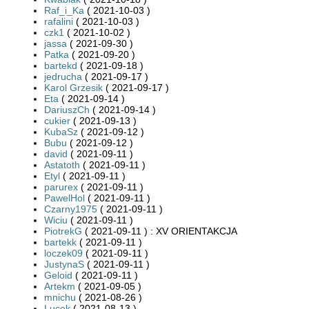
Raf_i_Ka
( 2021-10-03 )
rafalini
( 2021-10-03 )
czk1
( 2021-10-02 )
jassa
( 2021-09-30 )
Patka
( 2021-09-20 )
bartekd
( 2021-09-18 )
jedrucha
( 2021-09-17 )
Karol Grzesik
( 2021-09-17 )
Eta
( 2021-09-14 )
DariuszCh
( 2021-09-14 )
cukier
( 2021-09-13 )
KubaSz
( 2021-09-12 )
Bubu
( 2021-09-12 )
david
( 2021-09-11 )
Astatoth
( 2021-09-11 )
Etyl
( 2021-09-11 )
parurex
( 2021-09-11 )
PawelHol
( 2021-09-11 )
Czarny1975
( 2021-09-11 )
Wiciu
( 2021-09-11 )
PiotrekG
( 2021-09-11 ) : XV ORIENTAKCJA
bartekk
( 2021-09-11 )
loczek09
( 2021-09-11 )
JustynaS
( 2021-09-11 )
Geloid
( 2021-09-11 )
Artekm
( 2021-09-05 )
mnichu
( 2021-08-26 )
Lucek
( 2021-08-13 )