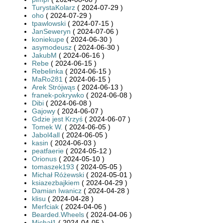
TurystaKolarz
( 2024-07-29 )
oho
( 2024-07-29 )
tpawlowski
( 2024-07-15 )
JanSeweryn
( 2024-07-06 )
koniekupe
( 2024-06-30 )
asymodeusz
( 2024-06-30 )
JakubM
( 2024-06-16 )
Rebe
( 2024-06-15 )
Rebelinka
( 2024-06-15 )
MaRo281
( 2024-06-15 )
Arek Strójwąs
( 2024-06-13 )
franek-pokrywko
( 2024-06-08 )
Dibi
( 2024-06-08 )
Gajowy
( 2024-06-07 )
Gdzie jest Krzyś
( 2024-06-07 )
Tomek W.
( 2024-06-05 )
Jabol4all
( 2024-06-05 )
kasin
( 2024-06-03 )
peatfaerie
( 2024-05-12 )
Orionus
( 2024-05-10 )
tomaszek193
( 2024-05-05 )
Michał Różewski
( 2024-05-01 )
ksiazezbajkiem
( 2024-04-29 )
Damian Iwanicz
( 2024-04-28 )
klisu
( 2024-04-28 )
Merfciak
( 2024-04-06 )
Bearded.Wheels
( 2024-04-06 )
Michał1
( 2024-04-05 )