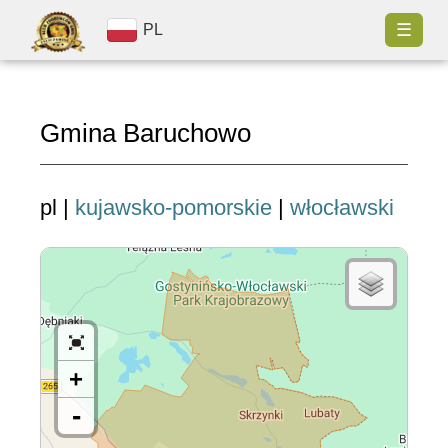
☰
PL
Gmina Baruchowo
pl |
kujawsko-pomorskie
|
włocławski
+
-