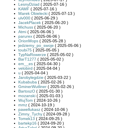
LesnyDziad
( 2025-07-16 )
KAMF
( 2025-07-16 )
Marek Obielecki
( 2025-07-13 )
ulv000
( 2025-06-29 )
JacekPlacek
( 2025-06-20 )
Michuss
( 2025-06-20 )
Atmi
( 2025-06-06 )
parurex
( 2025-06-06 )
OrionMops
( 2025-05-28 )
jedziemy_po_swoje
( 2025-05-06 )
toubi75
( 2025-05-05 )
TypNaRowerze
( 2025-05-02 )
BarT1277
( 2025-05-02 )
em__es
( 2025-04-30 )
velobird
( 2025-04-04 )
u
( 2025-04-04 )
Jarobylegdzie
( 2025-03-22 )
Kubabuba
( 2025-02-26 )
GminerWutliner
( 2025-02-26 )
BartoszO
( 2025-01-30 )
mozanski
( 2025-01-03 )
WujTom
( 2024-10-26 )
mmz
( 2024-10-19 )
pawellukasz
( 2024-10-06 )
Zimny_Tychy
( 2024-09-28 )
Tomek13
( 2024-09-25 )
bartekp16
( 2024-09-20 )
ArturZaleś
( 2024-09-20 )