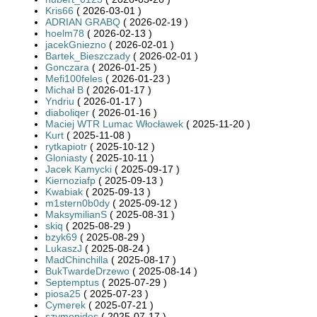
Kris66
( 2026-03-01 )
ADRIAN GRABQ
( 2026-02-19 )
hoelm78
( 2026-02-13 )
jacekGniezno
( 2026-02-01 )
Bartek_Bieszczady
( 2026-02-01 )
Gonczara
( 2026-01-25 )
Mefi100feles
( 2026-01-23 )
Michał B
( 2026-01-17 )
Yndriu
( 2026-01-17 )
diaboliqer
( 2026-01-16 )
Maciej WTR Lumac Włocławek
( 2025-11-20 )
Kurt
( 2025-11-08 )
rytkapiotr
( 2025-10-12 )
Gloniasty
( 2025-10-11 )
Jacek Kamycki
( 2025-09-17 )
Kiernoziafp
( 2025-09-13 )
Kwabiak
( 2025-09-13 )
m1stern0b0dy
( 2025-09-12 )
MaksymilianS
( 2025-08-31 )
skiq
( 2025-08-29 )
bzyk69
( 2025-08-29 )
LukaszJ
( 2025-08-24 )
MadChinchilla
( 2025-08-17 )
BukTwardeDrzewo
( 2025-08-14 )
Septemptus
( 2025-07-29 )
piosa25
( 2025-07-23 )
Cymerek
( 2025-07-21 )
szymonides
( 2025-07-17 )