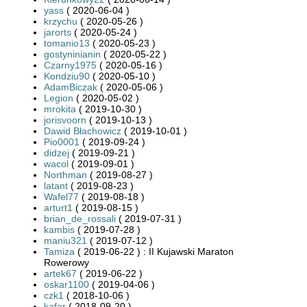
yass
( 2020-06-04 )
krzychu
( 2020-05-26 )
jarorts
( 2020-05-24 )
tomanio13
( 2020-05-23 )
gostyninianin
( 2020-05-22 )
Czarny1975
( 2020-05-16 )
Kondziu90
( 2020-05-10 )
AdamBiczak
( 2020-05-06 )
Legion
( 2020-05-02 )
mrokita
( 2019-10-30 )
jorisvoorn
( 2019-10-13 )
Dawid Błachowicz
( 2019-10-01 )
Pio0001
( 2019-09-24 )
didzej
( 2019-09-21 )
wacol
( 2019-09-01 )
Northman
( 2019-08-27 )
latant
( 2019-08-23 )
Wafel77
( 2019-08-18 )
arturt1
( 2019-08-15 )
brian_de_rossali
( 2019-07-31 )
kambis
( 2019-07-28 )
maniu321
( 2019-07-12 )
Tamiza
( 2019-06-22 ) : II Kujawski Maraton
Rowerowy
artek67
( 2019-06-22 )
oskar1100
( 2019-04-06 )
czk1
( 2018-10-06 )
kafar
( 2018-09-20 )