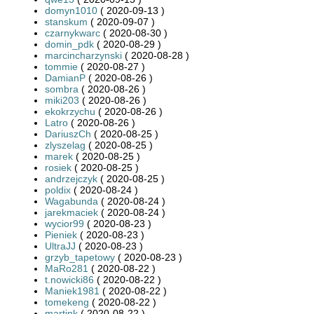
domyn1010
( 2020-09-13 )
stanskum
( 2020-09-07 )
czarnykwarc
( 2020-08-30 )
domin_pdk
( 2020-08-29 )
marcincharzynski
( 2020-08-28 )
tommie
( 2020-08-27 )
DamianP
( 2020-08-26 )
sombra
( 2020-08-26 )
miki203
( 2020-08-26 )
ekokrzychu
( 2020-08-26 )
Latro
( 2020-08-26 )
DariuszCh
( 2020-08-25 )
zlyszelag
( 2020-08-25 )
marek
( 2020-08-25 )
rosiek
( 2020-08-25 )
andrzejczyk
( 2020-08-25 )
poldix
( 2020-08-24 )
Wagabunda
( 2020-08-24 )
jarekmaciek
( 2020-08-24 )
wycior99
( 2020-08-23 )
Pieniek
( 2020-08-23 )
UltraJJ
( 2020-08-23 )
grzyb_tapetowy
( 2020-08-23 )
MaRo281
( 2020-08-22 )
t.nowicki86
( 2020-08-22 )
Maniek1981
( 2020-08-22 )
tomekeng
( 2020-08-22 )
martink
( 2020-08-22 )