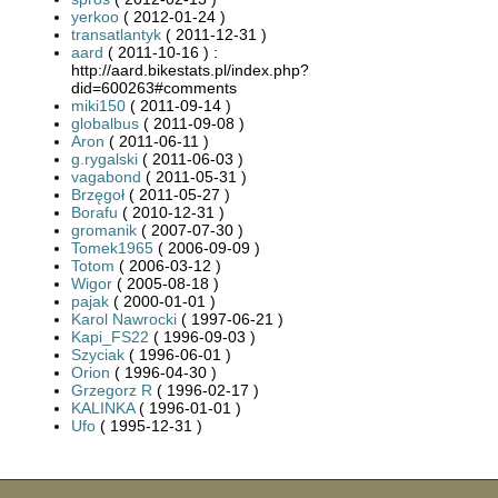
yerkoo
( 2012-01-24 )
transatlantyk
( 2011-12-31 )
aard
( 2011-10-16 ) :
http://aard.bikestats.pl/index.php?
did=600263#comments
miki150
( 2011-09-14 )
globalbus
( 2011-09-08 )
Aron
( 2011-06-11 )
g.rygalski
( 2011-06-03 )
vagabond
( 2011-05-31 )
Brzęgoł
( 2011-05-27 )
Borafu
( 2010-12-31 )
gromanik
( 2007-07-30 )
Tomek1965
( 2006-09-09 )
Totom
( 2006-03-12 )
Wigor
( 2005-08-18 )
pajak
( 2000-01-01 )
Karol Nawrocki
( 1997-06-21 )
Kapi_FS22
( 1996-09-03 )
Szyciak
( 1996-06-01 )
Orion
( 1996-04-30 )
Grzegorz R
( 1996-02-17 )
KALINKA
( 1996-01-01 )
Ufo
( 1995-12-31 )