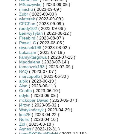
MSaczywko
( 2023-09-09 )
mnichu
( 2023-09-09 )
Żubr
( 2023-09-09 )
wiaterek
( 2023-09-09 )
CFCFan
( 2023-09-09 )
roody102
( 2023-09-06 )
LeniwyTytan
( 2023-08-12 )
Freebird
( 2023-08-07 )
Pawel_C
( 2023-08-05 )
siwusek198
( 2023-08-02 )
Lukaszm
( 2023-07-16 )
kamyktargowa
( 2023-07-15 )
Magdalena
( 2023-07-14 )
tomaszek193
( 2023-07-09 )
BAQ
( 2023-07-07 )
marcopollo
( 2023-06-30 )
albik
( 2023-06-19 )
Alan
( 2023-06-11 )
CooKs
( 2023-06-10 )
edytq
( 2023-06-09 )
mckoper Dawid
( 2023-05-07 )
j4rzyn
( 2023-05-02 )
Watykańczyk
( 2023-04-29 )
kes25
( 2023-04-22 )
Nefre
( 2023-04-10 )
Zol
( 2023-03-18 )
Agnes
( 2022-12-31 )
teamPKOBankPolski
( 2022-12-15 )