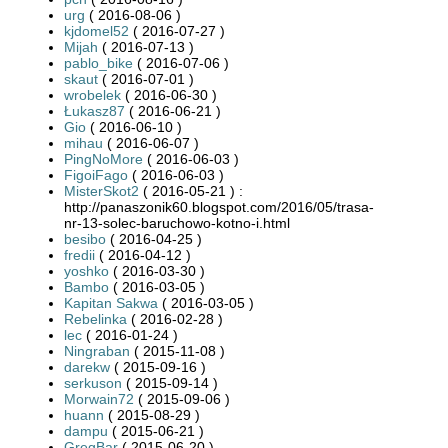
urg
( 2016-08-06 )
kjdomel52
( 2016-07-27 )
Mijah
( 2016-07-13 )
pablo_bike
( 2016-07-06 )
skaut
( 2016-07-01 )
wrobelek
( 2016-06-30 )
Łukasz87
( 2016-06-21 )
Gio
( 2016-06-10 )
mihau
( 2016-06-07 )
PingNoMore
( 2016-06-03 )
FigoiFago
( 2016-06-03 )
MisterSkot2
( 2016-05-21 ) :
http://panaszonik60.blogspot.com/2016/05/trasa-
nr-13-solec-baruchowo-kotno-i.html
besibo
( 2016-04-25 )
fredii
( 2016-04-12 )
yoshko
( 2016-03-30 )
Bambo
( 2016-03-05 )
Kapitan Sakwa
( 2016-03-05 )
Rebelinka
( 2016-02-28 )
lec
( 2016-01-24 )
Ningraban
( 2015-11-08 )
darekw
( 2015-09-16 )
serkuson
( 2015-09-14 )
Morwain72
( 2015-09-06 )
huann
( 2015-08-29 )
dampu
( 2015-06-21 )
GregBar
( 2015-06-20 )