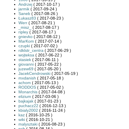
Andrzej
( 2017-10-17 )
jarmik
( 2017-09-24 )
Saneb
( 2017-08-26 )
Łukasz83
( 2017-08-23 )
Werr
( 2017-08-21 )
_misz_
( 2017-08-17 )
ripley
( 2017-08-17 )
gnievko
( 2017-08-12 )
MarKom
( 2017-07-14 )
czupki
( 2017-07-02 )
rdklstr_centra
( 2017-06-29 )
wojteksa
( 2017-06-22 )
stasiek
( 2017-06-11 )
giovanni
( 2017-05-22 )
juzew69
( 2017-05-20 )
JacekCendrowski
( 2017-05-19 )
mxdanish
( 2017-05-18 )
achom
( 2017-05-13 )
RODDOS
( 2017-05-02 )
Monarchis
( 2017-04-08 )
elizium
( 2017-03-06 )
bajkajak
( 2017-01-23 )
puchacz22
( 2016-12-13 )
kbialy2002
( 2016-11-24 )
kaz
( 2016-10-25 )
wiki
( 2016-10-21 )
malysztaki
( 2016-08-23 )
pch
( 2016-08-16 )