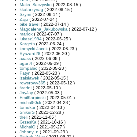
Maks_Saczywko
( 2022-08-15 )
kkatarzynag
( 2022-08-15 )
Szymi
( 2022-08-14 )
Zajo
( 2022-07-24 )
bike travel
( 2022-07-14 )
Magdalena_Jakubowska
( 2022-07-12 )
mariox
( 2022-07-07 )
lukasz1994
( 2022-06-25 )
Kargeth
( 2022-06-24 )
kamycki Jacek
( 2022-06-23 )
Ryszard28
( 2022-06-20 )
axass
( 2022-06-08 )
agart4
( 2022-05-29 )
tompalec
( 2022-05-23 )
Patyn
( 2022-05-23 )
izaisławek
( 2022-05-15 )
rowerowy365
( 2022-05-12 )
średni
( 2022-05-10 )
JayJay
( 2022-05-03 )
EmilKarpinski
( 2022-05-01 )
michal80ck
( 2022-04-28 )
tomekar
( 2022-04-13 )
SnikerS
( 2021-12-28 )
theli
( 2021-11-05 )
GrzesKa
( 2021-10-16 )
MichalO
( 2021-09-27 )
Johnny_n
( 2021-09-23 )
Piotrek_Wwa
( 2021-09-22 )