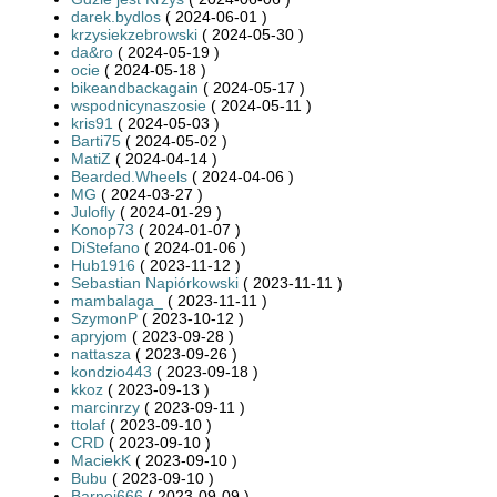
darek.bydlos
( 2024-06-01 )
krzysiekzebrowski
( 2024-05-30 )
da&ro
( 2024-05-19 )
ocie
( 2024-05-18 )
bikeandbackagain
( 2024-05-17 )
wspodnicynaszosie
( 2024-05-11 )
kris91
( 2024-05-03 )
Barti75
( 2024-05-02 )
MatiZ
( 2024-04-14 )
Bearded.Wheels
( 2024-04-06 )
MG
( 2024-03-27 )
Julofly
( 2024-01-29 )
Konop73
( 2024-01-07 )
DiStefano
( 2024-01-06 )
Hub1916
( 2023-11-12 )
Sebastian Napiórkowski
( 2023-11-11 )
mambalaga_
( 2023-11-11 )
SzymonP
( 2023-10-12 )
apryjom
( 2023-09-28 )
nattasza
( 2023-09-26 )
kondzio443
( 2023-09-18 )
kkoz
( 2023-09-13 )
marcinrzy
( 2023-09-11 )
ttolaf
( 2023-09-10 )
CRD
( 2023-09-10 )
MaciekK
( 2023-09-10 )
Bubu
( 2023-09-10 )
Barnej666
( 2023-09-09 )