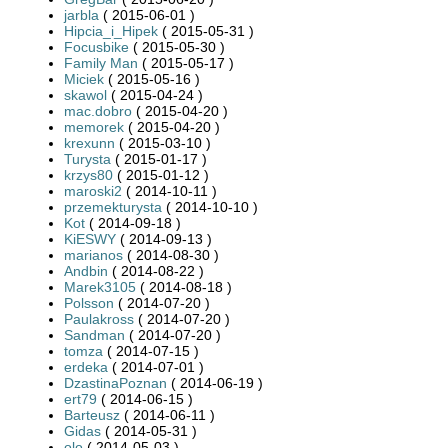
jarbla
( 2015-06-01 )
Hipcia_i_Hipek
( 2015-05-31 )
Focusbike
( 2015-05-30 )
Family Man
( 2015-05-17 )
Miciek
( 2015-05-16 )
skawol
( 2015-04-24 )
mac.dobro
( 2015-04-20 )
memorek
( 2015-04-20 )
krexunn
( 2015-03-10 )
Turysta
( 2015-01-17 )
krzys80
( 2015-01-12 )
maroski2
( 2014-10-11 )
przemekturysta
( 2014-10-10 )
Kot
( 2014-09-18 )
KiESWY
( 2014-09-13 )
marianos
( 2014-08-30 )
Andbin
( 2014-08-22 )
Marek3105
( 2014-08-18 )
Polsson
( 2014-07-20 )
Paulakross
( 2014-07-20 )
Sandman
( 2014-07-20 )
tomza
( 2014-07-15 )
erdeka
( 2014-07-01 )
DzastinaPoznan
( 2014-06-19 )
ert79
( 2014-06-15 )
Barteusz
( 2014-06-11 )
Gidas
( 2014-05-31 )
olo
( 2014-05-03 )