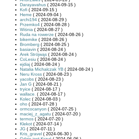
Darayavahus
( 2024-09-15 )
Kofi
( 2024-09-15 )
Heme
( 2024-09-04 )
archi194
( 2024-08-29 )
Przemko4
( 2024-08-28 )
Wiśnia
( 2024-08-27 )
Ruda na rowerze
( 2024-08-26 )
bikemike
( 2024-08-26 )
Bromberg
( 2024-08-25 )
basiavin
( 2024-08-24 )
Arek Strójwąs
( 2024-08-24 )
CoLesiu
( 2024-08-24 )
ejdiaj
( 2024-08-24 )
Natalia Michalczak YB
( 2024-08-24 )
Neru Kross
( 2024-08-23 )
yacobs
( 2024-08-23 )
Jan G
( 2024-08-21 )
tryice
( 2024-08-17 )
wallace.
( 2024-08-17 )
Kolec
( 2024-08-03 )
oho
( 2024-07-28 )
ormcocanyon
( 2024-07-25 )
maciej_z_agatu
( 2024-07-20 )
termos
( 2024-07-20 )
Klekot
( 2024-07-14 )
JG
( 2024-07-11 )
Kris_gravel
( 2024-06-30 )
Gdzie jest Krzyś
( 2024-06-06 )