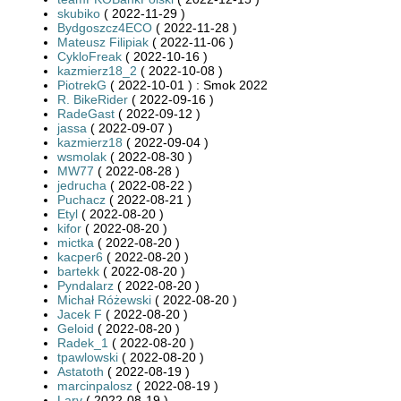
skubiko
( 2022-11-29 )
Bydgoszcz4ECO
( 2022-11-28 )
Mateusz Filipiak
( 2022-11-06 )
CykloFreak
( 2022-10-16 )
kazmierz18_2
( 2022-10-08 )
PiotrekG
( 2022-10-01 ) : Smok 2022
R. BikeRider
( 2022-09-16 )
RadeGast
( 2022-09-12 )
jassa
( 2022-09-07 )
kazmierz18
( 2022-09-04 )
wsmolak
( 2022-08-30 )
MW77
( 2022-08-28 )
jedrucha
( 2022-08-22 )
Puchacz
( 2022-08-21 )
Etyl
( 2022-08-20 )
kifor
( 2022-08-20 )
mictka
( 2022-08-20 )
kacper6
( 2022-08-20 )
bartekk
( 2022-08-20 )
Pyndalarz
( 2022-08-20 )
Michał Różewski
( 2022-08-20 )
Jacek F
( 2022-08-20 )
Geloid
( 2022-08-20 )
Radek_1
( 2022-08-20 )
tpawlowski
( 2022-08-20 )
Astatoth
( 2022-08-19 )
marcinpalosz
( 2022-08-19 )
Larv
( 2022-08-19 )