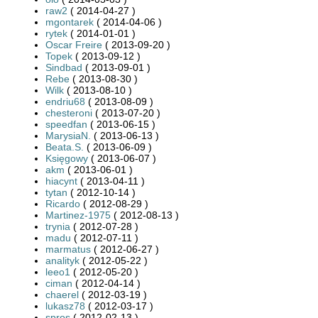
raw2
( 2014-04-27 )
mgontarek
( 2014-04-06 )
rytek
( 2014-01-01 )
Oscar Freire
( 2013-09-20 )
Topek
( 2013-09-12 )
Sindbad
( 2013-09-01 )
Rebe
( 2013-08-30 )
Wilk
( 2013-08-10 )
endriu68
( 2013-08-09 )
chesteroni
( 2013-07-20 )
speedfan
( 2013-06-15 )
MarysiaN.
( 2013-06-13 )
Beata.S.
( 2013-06-09 )
Księgowy
( 2013-06-07 )
akm
( 2013-06-01 )
hiacynt
( 2013-04-11 )
tytan
( 2012-10-14 )
Ricardo
( 2012-08-29 )
Martinez-1975
( 2012-08-13 )
trynia
( 2012-07-28 )
madu
( 2012-07-11 )
marmatus
( 2012-06-27 )
analityk
( 2012-05-22 )
leeo1
( 2012-05-20 )
ciman
( 2012-04-14 )
chaerel
( 2012-03-19 )
lukasz78
( 2012-03-17 )
spros
( 2012-02-13 )