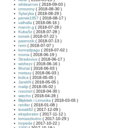
whitearrow
( 2018-09-03 )
omszony
( 2018-08-30 )
Sylaryba
( 2018-08-29 )
penek1957
( 2018-08-17 )
valhalla
( 2018-08-16 )
marcin.g
( 2018-07-28 )
KubaSz
( 2018-07-28 )
tomek
( 2018-07-22 )
pawrozik
( 2018-07-13 )
remi
( 2018-07-07 )
konradpagu
( 2018-07-02 )
monia
( 2018-06-19 )
Stradovius
( 2018-06-17 )
wishezz
( 2018-06-16 )
Mortal
( 2018-06-03 )
metaxy
( 2018-06-03 )
kolica
( 2018-05-05 )
JarekN
( 2018-05-05 )
matip
( 2018-05-02 )
rzezniol
( 2018-04-30 )
wiecho
( 2018-04-28 )
Błękitek i Limonka
( 2018-03-05 )
renifer
( 2018-01-08 )
lesiak82
( 2017-12-09 )
eksplorator
( 2017-11-12 )
tomaszkutno
( 2017-10-29 )
torpeda
( 2017-10-22 )
1000
( 2017-10-19 )