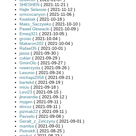
SHESHEN
( 2021-11-21 )
Hajle Selassie
( 2021-11-12 )
ormcocanyon
( 2021-11-06 )
Kwabiak
( 2021-10-18 )
Maks_Saczywko
( 2021-10-10 )
Paweł Głowacki
( 2021-10-09 )
Emeq321
( 2021-10-05 )
grosio
( 2021-10-04 )
Makaron202
( 2021-10-04 )
Rafael35
( 2021-10-01 )
jassa
( 2021-09-30 )
cukier
( 2021-09-29 )
GminOlo
( 2021-09-27 )
rowerzysta
( 2021-09-26 )
Lasunio
( 2021-09-24 )
michapi2058
( 2021-09-21 )
bartekd
( 2021-09-19 )
miciu
( 2021-09-18 )
Levi23
( 2021-09-15 )
jlneverdie
( 2021-09-12 )
mygen
( 2021-09-11 )
dmroz
( 2021-09-11 )
pizmak22
( 2021-09-11 )
Pavvelo
( 2021-09-08 )
Geralt_z_Zelczyny
( 2021-09-01 )
mamba
( 2021-09-01 )
PiotrekK
( 2021-08-25 )
michal.
( 2021-08-23 )