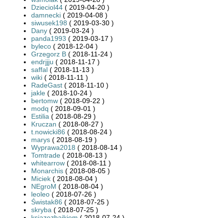
Dzieciol44
( 2019-04-20 )
damnecki
( 2019-04-08 )
siwusek198
( 2019-03-30 )
Dany
( 2019-03-24 )
panda1993
( 2019-03-17 )
byleco
( 2018-12-04 )
Grzegorz B
( 2018-11-24 )
endrjjju
( 2018-11-17 )
saffal
( 2018-11-13 )
wiki
( 2018-11-11 )
RadeGast
( 2018-11-10 )
jakle
( 2018-10-24 )
bertomw
( 2018-09-22 )
modq
( 2018-09-01 )
Estilia
( 2018-08-29 )
Kruczan
( 2018-08-27 )
t.nowicki86
( 2018-08-24 )
marys
( 2018-08-19 )
Wyprawa2018
( 2018-08-14 )
Tomtrade
( 2018-08-13 )
whitearrow
( 2018-08-11 )
Monarchis
( 2018-08-05 )
Miciek
( 2018-08-04 )
NEgroM
( 2018-08-04 )
leoleo
( 2018-07-26 )
Świstak86
( 2018-07-25 )
skryba
( 2018-07-25 )
ksiazezbajkiem
( 2018-07-24 )