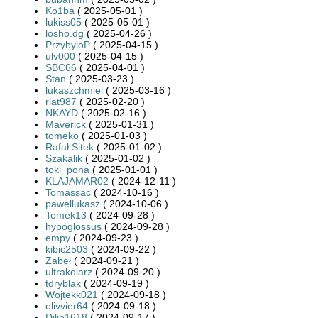
Ko1ba
( 2025-05-01 )
lukiss05
( 2025-05-01 )
losho.dg
( 2025-04-26 )
PrzybyloP
( 2025-04-15 )
ulv000
( 2025-04-15 )
SBC66
( 2025-04-01 )
Stan
( 2025-03-23 )
lukaszchmiel
( 2025-03-16 )
rlat987
( 2025-02-20 )
NKAYD
( 2025-02-16 )
Maverick
( 2025-01-31 )
tomeko
( 2025-01-03 )
Rafał Sitek
( 2025-01-02 )
Szakalik
( 2025-01-02 )
toki_pona
( 2025-01-01 )
KLAJAMAR02
( 2024-12-11 )
Tomassac
( 2024-10-16 )
pawellukasz
( 2024-10-06 )
Tomek13
( 2024-09-28 )
hypoglossus
( 2024-09-28 )
empy
( 2024-09-23 )
kibic2503
( 2024-09-22 )
Zabeł
( 2024-09-21 )
ultrakolarz
( 2024-09-20 )
tdryblak
( 2024-09-19 )
Wojtekk021
( 2024-09-18 )
olivvier64
( 2024-09-18 )
Dilip1618
( 2024-09-17 )