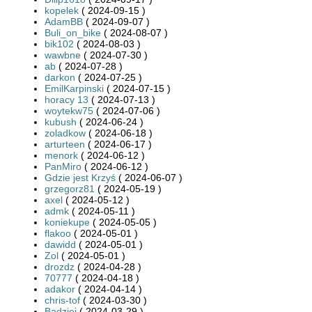
kopelek
( 2024-09-15 )
AdamBB
( 2024-09-07 )
Buli_on_bike
( 2024-08-07 )
bik102
( 2024-08-03 )
wawbne
( 2024-07-30 )
ab
( 2024-07-28 )
darkon
( 2024-07-25 )
EmilKarpinski
( 2024-07-15 )
horacy 13
( 2024-07-13 )
woytekw75
( 2024-07-06 )
kubush
( 2024-06-24 )
zoladkow
( 2024-06-18 )
arturteen
( 2024-06-17 )
menork
( 2024-06-12 )
PanMiro
( 2024-06-12 )
Gdzie jest Krzyś
( 2024-06-07 )
grzegorz81
( 2024-05-19 )
axel
( 2024-05-12 )
admk
( 2024-05-11 )
koniekupe
( 2024-05-05 )
flakoo
( 2024-05-01 )
dawidd
( 2024-05-01 )
Zol
( 2024-05-01 )
drozdz
( 2024-04-28 )
70777
( 2024-04-18 )
adakor
( 2024-04-14 )
chris-tof
( 2024-03-30 )
Badziej
( 2024-03-29 )