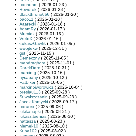
panadam
( 2026-01-23 )
Rowerek
( 2026-01-23 )
Blackthrone666
( 2026-01-20 )
paco11
( 2026-01-18 )
Aaarecki
( 2026-01-18 )
AdamRy
( 2026-01-17 )
Mumiak
( 2026-01-16 )
VretoX
( 2026-01-16 )
ŁukaszGawlik
( 2026-01-05 )
wwojtekw
( 2025-12-31 )
gst
( 2025-11-15 )
Demeczny
( 2025-11-05 )
mandraghora
( 2025-11-01 )
DarekDaro
( 2025-10-31 )
marcin.g
( 2025-10-16 )
nysapany
( 2025-10-12 )
FatBiker
( 2025-10-05 )
marcinpiworowicz
( 2025-10-04 )
breslau113
( 2025-09-28 )
Suwalszczanin
( 2025-09-23 )
Jacek Kamycki
( 2025-09-17 )
parurex
( 2025-09-06 )
lukikanapki
( 2025-08-31 )
lukasz.bienias
( 2025-08-30 )
nattasza
( 2025-08-23 )
niemek10
( 2025-08-10 )
Kuba102
( 2025-08-02 )
zienmar
( 2025-08-02 )