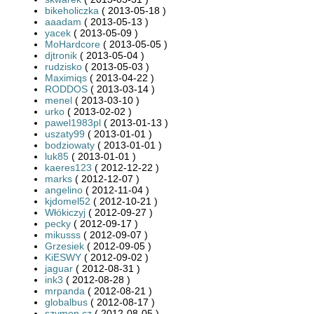
bikeholiczka
( 2013-05-18 )
aaadam
( 2013-05-13 )
yacek
( 2013-05-09 )
MoHardcore
( 2013-05-05 )
djtronik
( 2013-05-04 )
rudzisko
( 2013-05-03 )
Maximiqs
( 2013-04-22 )
RODDOS
( 2013-03-14 )
menel
( 2013-03-10 )
urko
( 2013-02-02 )
pawel1983pl
( 2013-01-13 )
uszaty99
( 2013-01-01 )
bodziowaty
( 2013-01-01 )
luk85
( 2013-01-01 )
kaeres123
( 2012-12-22 )
marks
( 2012-12-07 )
angelino
( 2012-11-04 )
kjdomel52
( 2012-10-21 )
Włókiczyj
( 2012-09-27 )
pecky
( 2012-09-17 )
mikusss
( 2012-09-07 )
Grzesiek
( 2012-09-05 )
KiESWY
( 2012-09-02 )
jaguar
( 2012-08-31 )
ink3
( 2012-08-28 )
mrpanda
( 2012-08-21 )
globalbus
( 2012-08-17 )
szymon.cz
( 2012-08-05 )