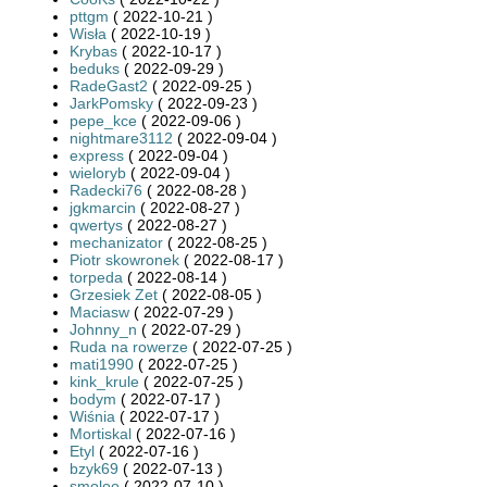
pttgm
( 2022-10-21 )
Wisła
( 2022-10-19 )
Krybas
( 2022-10-17 )
beduks
( 2022-09-29 )
RadeGast2
( 2022-09-25 )
JarkPomsky
( 2022-09-23 )
pepe_kce
( 2022-09-06 )
nightmare3112
( 2022-09-04 )
express
( 2022-09-04 )
wieloryb
( 2022-09-04 )
Radecki76
( 2022-08-28 )
jgkmarcin
( 2022-08-27 )
qwertys
( 2022-08-27 )
mechanizator
( 2022-08-25 )
Piotr skowronek
( 2022-08-17 )
torpeda
( 2022-08-14 )
Grzesiek Zet
( 2022-08-05 )
Maciasw
( 2022-07-29 )
Johnny_n
( 2022-07-29 )
Ruda na rowerze
( 2022-07-25 )
mati1990
( 2022-07-25 )
kink_krule
( 2022-07-25 )
bodym
( 2022-07-17 )
Wiśnia
( 2022-07-17 )
Mortiskal
( 2022-07-16 )
Etyl
( 2022-07-16 )
bzyk69
( 2022-07-13 )
smoloo
( 2022-07-10 )