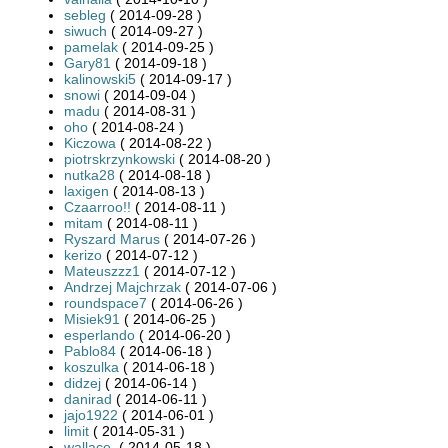
sebleg
( 2014-09-28 )
siwuch
( 2014-09-27 )
pamelak
( 2014-09-25 )
Gary81
( 2014-09-18 )
kalinowski5
( 2014-09-17 )
snowi
( 2014-09-04 )
madu
( 2014-08-31 )
oho
( 2014-08-24 )
Kiczowa
( 2014-08-22 )
piotrskrzynkowski
( 2014-08-20 )
nutka28
( 2014-08-18 )
laxigen
( 2014-08-13 )
Czaarroo!!
( 2014-08-11 )
mitam
( 2014-08-11 )
Ryszard Marus
( 2014-07-26 )
kerizo
( 2014-07-12 )
Mateuszzz1
( 2014-07-12 )
Andrzej Majchrzak
( 2014-07-06 )
roundspace7
( 2014-06-26 )
Misiek91
( 2014-06-25 )
esperlando
( 2014-06-20 )
Pablo84
( 2014-06-18 )
koszulka
( 2014-06-18 )
didzej
( 2014-06-14 )
danirad
( 2014-06-11 )
jajo1922
( 2014-06-01 )
limit
( 2014-05-31 )
wallace.
( 2014-05-18 )