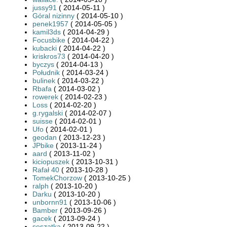
jussy91
( 2014-05-11 )
Góral nizinny
( 2014-05-10 )
penek1957
( 2014-05-05 )
kamil3ds
( 2014-04-29 )
Focusbike
( 2014-04-22 )
kubacki
( 2014-04-22 )
kriskros73
( 2014-04-20 )
byczys
( 2014-04-13 )
Południk
( 2014-03-24 )
bulinek
( 2014-03-22 )
Rbafa
( 2014-03-02 )
rowerek
( 2014-02-23 )
Loss
( 2014-02-20 )
g.rygalski
( 2014-02-07 )
suisse
( 2014-02-01 )
Ufo
( 2014-02-01 )
geodan
( 2013-12-23 )
JPbike
( 2013-11-24 )
aard
( 2013-11-02 )
kiciopuszek
( 2013-10-31 )
Rafał 40
( 2013-10-28 )
TomekChorzow
( 2013-10-25 )
ralph
( 2013-10-20 )
Darku
( 2013-10-20 )
unbornn91
( 2013-10-06 )
Bamber
( 2013-09-26 )
gacek
( 2013-09-24 )
seszatka
( 2013-09-22 )