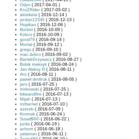
Odyn
( 2017-04-01 )
KroZRider
( 2017-03-02 )
aloisketa
( 2016-12-14 )
jordan12345
( 2016-12-13 )
Hupikao
( 2016-12-06 )
Borbet
( 2016-10-09 )
Kolorz
( 2016-10-09 )
goral79
( 2016-09-14 )
Mortal
( 2016-09-12 )
gregu
( 2016-09-10 )
mac.dobro
( 2016-09-02 )
BartekGrzywacz
( 2016-08-27 )
Bobik meksyk
( 2016-08-24 )
Jan Aleksy R
( 2016-08-11 )
Aro
( 2016-08-11 )
paweł dmitruk
( 2016-08-05 )
jaro
( 2016-07-25 )
mirkowski
( 2016-07-25 )
bikeandfire
( 2016-07-13 )
Mijah
( 2016-07-13 )
mrbernet
( 2016-07-10 )
azereb
( 2016-07-09 )
Kromak
( 2016-06-24 )
Suseł$®©
( 2016-06-22 )
jurda
( 2016-06-19 )
achom
( 2016-06-18 )
yataman
( 2016-06-11 )
TeslaX93
( 2016-06-10 )