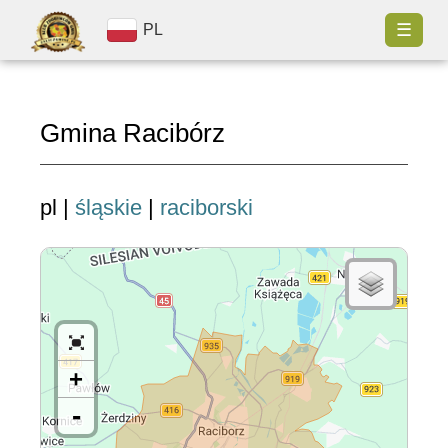
☰
PL
Gmina Racibórz
pl |
śląskie
|
raciborski
+
-