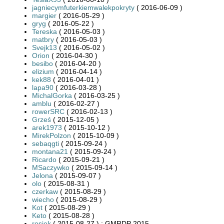
jagniecymfuterkiemwalekpokryty
( 2016-06-09 )
margier
( 2016-05-29 )
gryg
( 2016-05-22 )
Tereska
( 2016-05-03 )
matbry
( 2016-05-03 )
Svejk13
( 2016-05-02 )
Orion
( 2016-04-30 )
besibo
( 2016-04-20 )
elizium
( 2016-04-14 )
kek88
( 2016-04-01 )
lapa90
( 2016-03-28 )
MichalGorka
( 2016-03-25 )
amblu
( 2016-02-27 )
rowerSRC
( 2016-02-13 )
Grześ
( 2015-12-05 )
arek1973
( 2015-10-12 )
MirekPolzon
( 2015-10-09 )
sebaqgti
( 2015-09-24 )
montana21
( 2015-09-24 )
Ricardo
( 2015-09-21 )
MSaczywko
( 2015-09-14 )
Jelona
( 2015-09-07 )
olo
( 2015-08-31 )
czerkaw
( 2015-08-29 )
wiecho
( 2015-08-29 )
Kot
( 2015-08-29 )
Keto
( 2015-08-28 )
rosiek
( 2015-08-27 ) : GMRDP 2015