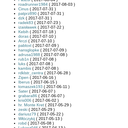
roadrunner1984
( 2017-08-03 )
Cinus
( 2017-07-31 )
patprz890
( 2017-07-31 )
dzk
( 2017-07-31 )
radek83
( 2017-07-23 )
izaisławek
( 2017-07-22 )
Kebih
( 2017-07-18 )
doras
( 2017-07-10 )
Arczi
( 2017-07-10 )
pabloxt
( 2017-07-09 )
hansglopke
( 2017-07-09 )
adrusa1988
( 2017-07-08 )
rub1n
( 2017-07-08 )
luks
( 2017-07-08 )
kambis
( 2017-07-08 )
rdklstr_centra
( 2017-06-28 )
Zipen
( 2017-06-16 )
Iberus
( 2017-06-15 )
tomaszek193
( 2017-06-11 )
Sater
( 2017-06-07 )
grabara86
( 2017-06-07 )
kris006
( 2017-06-02 )
hr. Monte Kret
( 2017-05-29 )
zeski
( 2017-05-29 )
dariusz79
( 2017-05-22 )
Włóczykij
( 2017-05-13 )
robd
( 2017-05-08 )
Lukasz046
( 2017-04-13 )