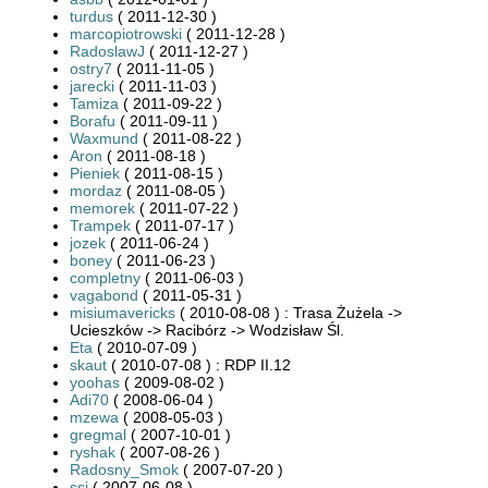
turdus
( 2011-12-30 )
marcopiotrowski
( 2011-12-28 )
RadoslawJ
( 2011-12-27 )
ostry7
( 2011-11-05 )
jarecki
( 2011-11-03 )
Tamiza
( 2011-09-22 )
Borafu
( 2011-09-11 )
Waxmund
( 2011-08-22 )
Aron
( 2011-08-18 )
Pieniek
( 2011-08-15 )
mordaz
( 2011-08-05 )
memorek
( 2011-07-22 )
Trampek
( 2011-07-17 )
jozek
( 2011-06-24 )
boney
( 2011-06-23 )
completny
( 2011-06-03 )
vagabond
( 2011-05-31 )
misiumavericks
( 2010-08-08 ) : Trasa Żużela ->
Ucieszków -> Racibórz -> Wodzisław Śl.
Eta
( 2010-07-09 )
skaut
( 2010-07-08 ) : RDP II.12
yoohas
( 2009-08-02 )
Adi70
( 2008-06-04 )
mzewa
( 2008-05-03 )
gregmal
( 2007-10-01 )
ryshak
( 2007-08-26 )
Radosny_Smok
( 2007-07-20 )
ssj
( 2007-06-08 )