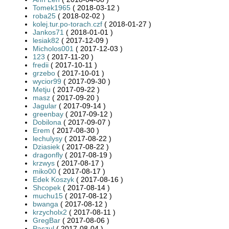
Tomek1965
( 2018-03-12 )
roba25
( 2018-02-02 )
kolej.tur.po-torach.czf
( 2018-01-27 )
Jankos71
( 2018-01-01 )
lesiak82
( 2017-12-09 )
Micholos001
( 2017-12-03 )
123
( 2017-11-20 )
fredii
( 2017-10-11 )
grzebo
( 2017-10-01 )
wycior99
( 2017-09-30 )
Metju
( 2017-09-22 )
masz
( 2017-09-20 )
Jagular
( 2017-09-14 )
greenbay
( 2017-09-12 )
Dobilona
( 2017-09-07 )
Erem
( 2017-08-30 )
lechulysy
( 2017-08-22 )
Dziasiek
( 2017-08-22 )
dragonfly
( 2017-08-19 )
krzwys
( 2017-08-17 )
miko00
( 2017-08-17 )
Edek Koszyk
( 2017-08-16 )
Shcopek
( 2017-08-14 )
muchu15
( 2017-08-12 )
bwanga
( 2017-08-12 )
krzycholx2
( 2017-08-11 )
GregBar
( 2017-08-06 )
Paszul
( 2017-08-04 )