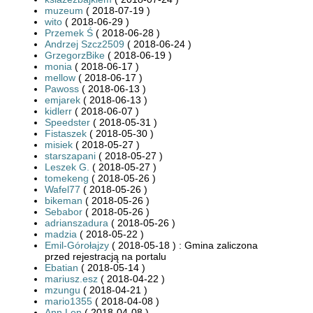
muzeum
( 2018-07-19 )
wito
( 2018-06-29 )
Przemek Ś
( 2018-06-28 )
Andrzej Szcz2509
( 2018-06-24 )
GrzegorzBike
( 2018-06-19 )
monia
( 2018-06-17 )
mellow
( 2018-06-17 )
Pawoss
( 2018-06-13 )
emjarek
( 2018-06-13 )
kidlerr
( 2018-06-07 )
Speedster
( 2018-05-31 )
Fistaszek
( 2018-05-30 )
misiek
( 2018-05-27 )
starszapani
( 2018-05-27 )
Leszek G.
( 2018-05-27 )
tomekeng
( 2018-05-26 )
Wafel77
( 2018-05-26 )
bikeman
( 2018-05-26 )
Sebabor
( 2018-05-26 )
adrianszadura
( 2018-05-26 )
madzia
( 2018-05-22 )
Emil-Górołajzy
( 2018-05-18 ) : Gmina zaliczona
przed rejestracją na portalu
Ebatian
( 2018-05-14 )
mariusz.esz
( 2018-04-22 )
mzungu
( 2018-04-21 )
mario1355
( 2018-04-08 )
Ann Len
( 2018-04-08 )