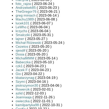
foto_rajza
( 2023-06-24 )
Andrzekek85
( 2023-06-23 )
TheGregor76
( 2023-06-21 )
greg miniach
( 2023-06-14 )
Machu1989
( 2023-06-08 )
lucek101
( 2023-06-07 )
LeWho
( 2023-06-04 )
krzychs
( 2023-06-04 )
Smalcziki
( 2023-05-31 )
lajner
( 2023-05-27 )
Michał Różewski
( 2023-05-24 )
Cezetos
( 2023-05-20 )
sjesdif
( 2023-05-20 )
Dosia
( 2023-05-20 )
MichalMMM
( 2023-05-14 )
Babeczka
( 2023-05-10 )
czk1
( 2023-04-23 )
Jacek F
( 2023-04-23 )
Gio
( 2023-04-22 )
kkatarzynag
( 2023-04-19 )
Szymi
( 2023-04-16 )
piotrszymon30
( 2023-04-06 )
Rowercik
( 2023-02-01 )
azlid
( 2022-12-03 )
Joannaaja
( 2022-11-26 )
owieczka
( 2022-11-01 )
kamilpartyka98
( 2022-10-31 )
CooKs
( 2022-10-22 )