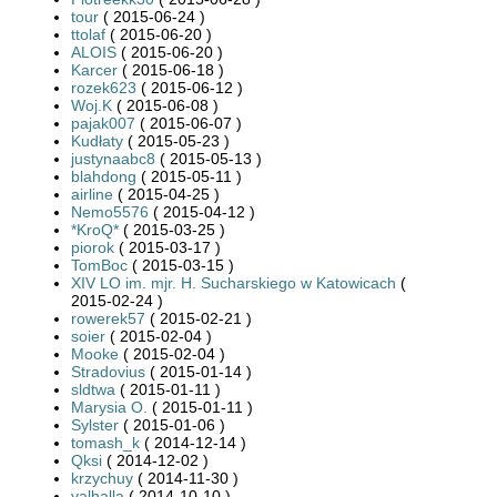
tour
( 2015-06-24 )
ttolaf
( 2015-06-20 )
ALOIS
( 2015-06-20 )
Karcer
( 2015-06-18 )
rozek623
( 2015-06-12 )
Woj.K
( 2015-06-08 )
pajak007
( 2015-06-07 )
Kudłaty
( 2015-05-23 )
justynaabc8
( 2015-05-13 )
blahdong
( 2015-05-11 )
airline
( 2015-04-25 )
Nemo5576
( 2015-04-12 )
*KroQ*
( 2015-03-25 )
piorok
( 2015-03-17 )
TomBoc
( 2015-03-15 )
XIV LO im. mjr. H. Sucharskiego w Katowicach
(
2015-02-24 )
rowerek57
( 2015-02-21 )
soier
( 2015-02-04 )
Mooke
( 2015-02-04 )
Stradovius
( 2015-01-14 )
sldtwa
( 2015-01-11 )
Marysia O.
( 2015-01-11 )
Sylster
( 2015-01-06 )
tomash_k
( 2014-12-14 )
Qksi
( 2014-12-02 )
krzychuy
( 2014-11-30 )
valhalla
( 2014-10-10 )