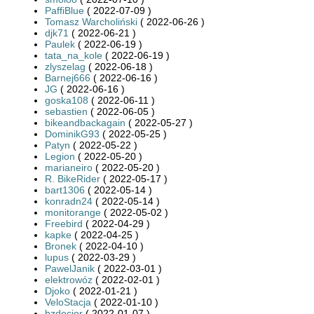
PaffiBlue
( 2022-07-09 )
Tomasz Warcholiński
( 2022-06-26 )
djk71
( 2022-06-21 )
Paulek
( 2022-06-19 )
tata_na_kole
( 2022-06-19 )
zlyszelag
( 2022-06-18 )
Barnej666
( 2022-06-16 )
JG
( 2022-06-16 )
goska108
( 2022-06-11 )
sebastien
( 2022-06-05 )
bikeandbackagain
( 2022-05-27 )
DominikG93
( 2022-05-25 )
Patyn
( 2022-05-22 )
Legion
( 2022-05-20 )
marianeiro
( 2022-05-20 )
R. BikeRider
( 2022-05-17 )
bart1306
( 2022-05-14 )
konradn24
( 2022-05-14 )
monitorange
( 2022-05-02 )
Freebird
( 2022-04-29 )
kapke
( 2022-04-25 )
Bronek
( 2022-04-10 )
lupus
( 2022-03-29 )
PawelJanik
( 2022-03-01 )
elektrowóz
( 2022-02-01 )
Djoko
( 2022-01-21 )
VeloStacja
( 2022-01-10 )
bzdecior
( 2022-01-07 )