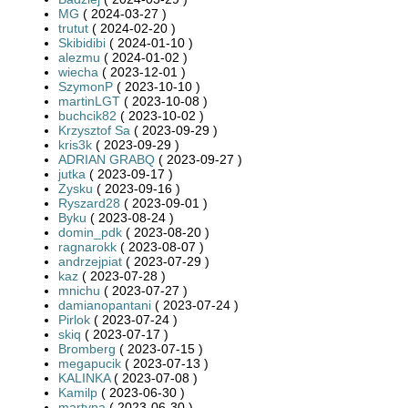
MG
( 2024-03-27 )
trutut
( 2024-02-20 )
Skibidibi
( 2024-01-10 )
alezmu
( 2024-01-02 )
wiecha
( 2023-12-01 )
SzymonP
( 2023-10-10 )
martinLGT
( 2023-10-08 )
buchcik82
( 2023-10-02 )
Krzysztof Sa
( 2023-09-29 )
kris3k
( 2023-09-29 )
ADRIAN GRABQ
( 2023-09-27 )
jutka
( 2023-09-17 )
Zysku
( 2023-09-16 )
Ryszard28
( 2023-09-01 )
Byku
( 2023-08-24 )
domin_pdk
( 2023-08-20 )
ragnarokk
( 2023-08-07 )
andrzejpiat
( 2023-07-29 )
kaz
( 2023-07-28 )
mnichu
( 2023-07-27 )
damianopantani
( 2023-07-24 )
Pirlok
( 2023-07-24 )
skiq
( 2023-07-17 )
Bromberg
( 2023-07-15 )
megapucik
( 2023-07-13 )
KALINKA
( 2023-07-08 )
Kamilp
( 2023-06-30 )
martyna
( 2023-06-30 )