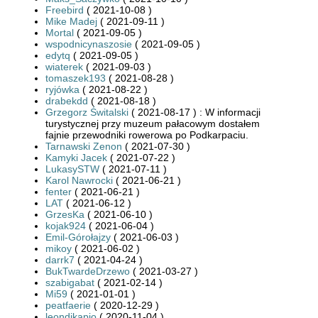
Freebird
( 2021-10-08 )
Mike Madej
( 2021-09-11 )
Mortal
( 2021-09-05 )
wspodnicynaszosie
( 2021-09-05 )
edytq
( 2021-09-05 )
wiaterek
( 2021-09-03 )
tomaszek193
( 2021-08-28 )
ryjówka
( 2021-08-22 )
drabekdd
( 2021-08-18 )
Grzegorz Świtalski
( 2021-08-17 ) : W informacji
turystycznej przy muzeum pałacowym dostałem
fajnie przewodniki rowerowa po Podkarpaciu.
Tarnawski Zenon
( 2021-07-30 )
Kamyki Jacek
( 2021-07-22 )
LukasySTW
( 2021-07-11 )
Karol Nawrocki
( 2021-06-21 )
fenter
( 2021-06-21 )
LAT
( 2021-06-12 )
GrzesKa
( 2021-06-10 )
kojak924
( 2021-06-04 )
Emil-Górołajzy
( 2021-06-03 )
mikoy
( 2021-06-02 )
darrk7
( 2021-04-24 )
BukTwardeDrzewo
( 2021-03-27 )
szabigabat
( 2021-02-14 )
Mi59
( 2021-01-01 )
peatfaerie
( 2020-12-29 )
leondikapio
( 2020-11-04 )