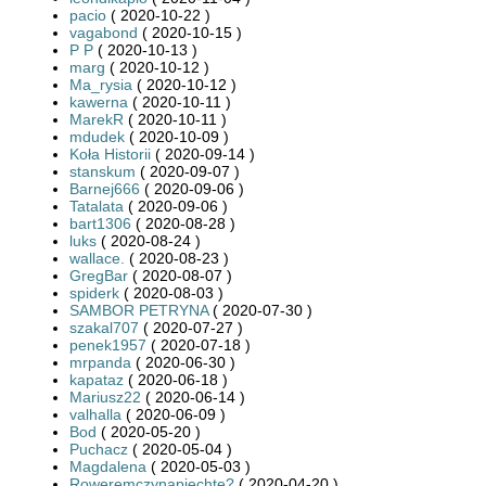
pacio
( 2020-10-22 )
vagabond
( 2020-10-15 )
P P
( 2020-10-13 )
marg
( 2020-10-12 )
Ma_rysia
( 2020-10-12 )
kawerna
( 2020-10-11 )
MarekR
( 2020-10-11 )
mdudek
( 2020-10-09 )
Koła Historii
( 2020-09-14 )
stanskum
( 2020-09-07 )
Barnej666
( 2020-09-06 )
Tatalata
( 2020-09-06 )
bart1306
( 2020-08-28 )
luks
( 2020-08-24 )
wallace.
( 2020-08-23 )
GregBar
( 2020-08-07 )
spiderk
( 2020-08-03 )
SAMBOR PETRYNA
( 2020-07-30 )
szakal707
( 2020-07-27 )
penek1957
( 2020-07-18 )
mrpanda
( 2020-06-30 )
kapataz
( 2020-06-18 )
Mariusz22
( 2020-06-14 )
valhalla
( 2020-06-09 )
Bod
( 2020-05-20 )
Puchacz
( 2020-05-04 )
Magdalena
( 2020-05-03 )
Roweremczynapiechtę?
( 2020-04-20 )