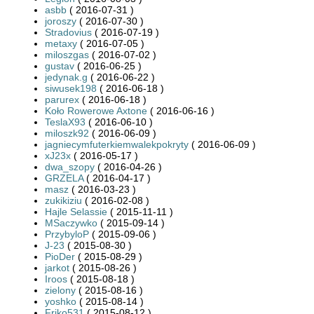
asbb
( 2016-07-31 )
joroszy
( 2016-07-30 )
Stradovius
( 2016-07-19 )
metaxy
( 2016-07-05 )
miloszgas
( 2016-07-02 )
gustav
( 2016-06-25 )
jedynak.g
( 2016-06-22 )
siwusek198
( 2016-06-18 )
parurex
( 2016-06-18 )
Koło Rowerowe Axtone
( 2016-06-16 )
TeslaX93
( 2016-06-10 )
miloszk92
( 2016-06-09 )
jagniecymfuterkiemwalekpokryty
( 2016-06-09 )
xJ23x
( 2016-05-17 )
dwa_szopy
( 2016-04-26 )
GRZELA
( 2016-04-17 )
masz
( 2016-03-23 )
zukikiziu
( 2016-02-08 )
Hajle Selassie
( 2015-11-11 )
MSaczywko
( 2015-09-14 )
PrzybyloP
( 2015-09-06 )
J-23
( 2015-08-30 )
PioDer
( 2015-08-29 )
jarkot
( 2015-08-26 )
Iroos
( 2015-08-18 )
zielony
( 2015-08-16 )
yoshko
( 2015-08-14 )
Friko531
( 2015-08-12 )