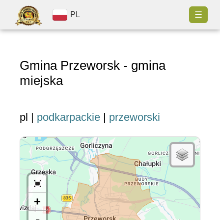
☰
PL
Gmina Przeworsk - gmina
miejska
pl |
podkarpackie
|
przeworski
+
-