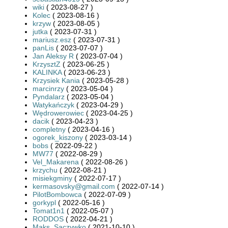
wiki
( 2023-08-27 )
Kolec
( 2023-08-16 )
krzyw
( 2023-08-05 )
jutka
( 2023-07-31 )
mariusz.esz
( 2023-07-31 )
panLis
( 2023-07-07 )
Jan Aleksy R
( 2023-07-04 )
KrzysztZ
( 2023-06-25 )
KALINKA
( 2023-06-23 )
Krzysiek Kania
( 2023-05-28 )
marcinrzy
( 2023-05-04 )
Pyndalarz
( 2023-05-04 )
Watykańczyk
( 2023-04-29 )
Wędrowerowiec
( 2023-04-25 )
dacik
( 2023-04-23 )
completny
( 2023-04-16 )
ogorek_kiszony
( 2023-03-14 )
bobs
( 2022-09-22 )
MW77
( 2022-08-29 )
Vel_Makarena
( 2022-08-26 )
krzychu
( 2022-08-21 )
misiekgminy
( 2022-07-17 )
kermasovsky@gmail.com
( 2022-07-14 )
PilotBombowca
( 2022-07-09 )
gorkypl
( 2022-05-16 )
Tomat1n1
( 2022-05-07 )
RODDOS
( 2022-04-21 )
Maks_Saczywko
( 2021-10-10 )