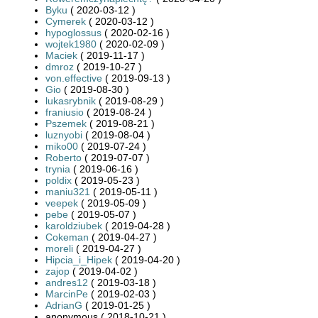
Byku
( 2020-03-12 )
Cymerek
( 2020-03-12 )
hypoglossus
( 2020-02-16 )
wojtek1980
( 2020-02-09 )
Maciek
( 2019-11-17 )
dmroz
( 2019-10-27 )
von.effective
( 2019-09-13 )
Gio
( 2019-08-30 )
lukasrybnik
( 2019-08-29 )
franiusio
( 2019-08-24 )
Pszemek
( 2019-08-21 )
luznyobi
( 2019-08-04 )
miko00
( 2019-07-24 )
Roberto
( 2019-07-07 )
trynia
( 2019-06-16 )
poldix
( 2019-05-23 )
maniu321
( 2019-05-11 )
veepek
( 2019-05-09 )
pebe
( 2019-05-07 )
karoldziubek
( 2019-04-28 )
Cokeman
( 2019-04-27 )
moreli
( 2019-04-27 )
Hipcia_i_Hipek
( 2019-04-20 )
zajop
( 2019-04-02 )
andres12
( 2019-03-18 )
MarcinPe
( 2019-02-03 )
AdrianG
( 2019-01-25 )
anonymous ( 2018-10-21 )