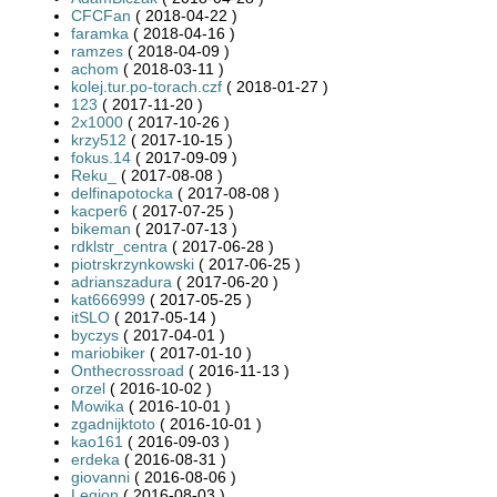
CFCFan
( 2018-04-22 )
faramka
( 2018-04-16 )
ramzes
( 2018-04-09 )
achom
( 2018-03-11 )
kolej.tur.po-torach.czf
( 2018-01-27 )
123
( 2017-11-20 )
2x1000
( 2017-10-26 )
krzy512
( 2017-10-15 )
fokus.14
( 2017-09-09 )
Reku_
( 2017-08-08 )
delfinapotocka
( 2017-08-08 )
kacper6
( 2017-07-25 )
bikeman
( 2017-07-13 )
rdklstr_centra
( 2017-06-28 )
piotrskrzynkowski
( 2017-06-25 )
adrianszadura
( 2017-06-20 )
kat666999
( 2017-05-25 )
itSLO
( 2017-05-14 )
byczys
( 2017-04-01 )
mariobiker
( 2017-01-10 )
Onthecrossroad
( 2016-11-13 )
orzel
( 2016-10-02 )
Mowika
( 2016-10-01 )
zgadnijktoto
( 2016-10-01 )
kao161
( 2016-09-03 )
erdeka
( 2016-08-31 )
giovanni
( 2016-08-06 )
Legion
( 2016-08-03 )