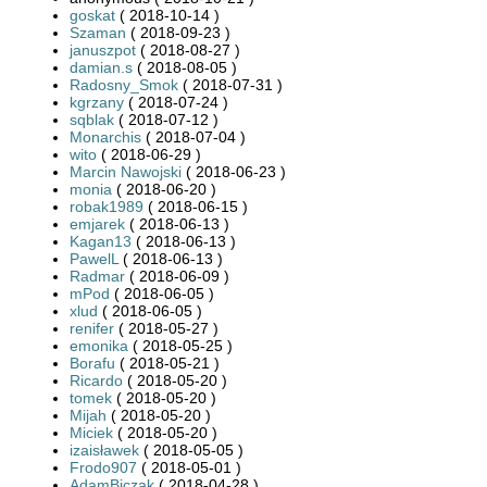
goskat
( 2018-10-14 )
Szaman
( 2018-09-23 )
januszpot
( 2018-08-27 )
damian.s
( 2018-08-05 )
Radosny_Smok
( 2018-07-31 )
kgrzany
( 2018-07-24 )
sqblak
( 2018-07-12 )
Monarchis
( 2018-07-04 )
wito
( 2018-06-29 )
Marcin Nawojski
( 2018-06-23 )
monia
( 2018-06-20 )
robak1989
( 2018-06-15 )
emjarek
( 2018-06-13 )
Kagan13
( 2018-06-13 )
PawelL
( 2018-06-13 )
Radmar
( 2018-06-09 )
mPod
( 2018-06-05 )
xlud
( 2018-06-05 )
renifer
( 2018-05-27 )
emonika
( 2018-05-25 )
Borafu
( 2018-05-21 )
Ricardo
( 2018-05-20 )
tomek
( 2018-05-20 )
Mijah
( 2018-05-20 )
Miciek
( 2018-05-20 )
izaisławek
( 2018-05-05 )
Frodo907
( 2018-05-01 )
AdamBiczak
( 2018-04-28 )