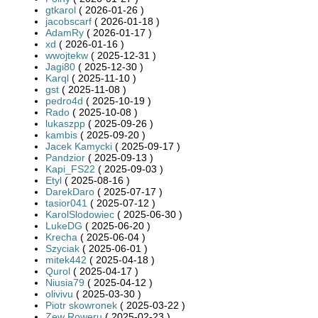
gtkarol
( 2026-01-26 )
jacobscarf
( 2026-01-18 )
AdamRy
( 2026-01-17 )
xd
( 2026-01-16 )
wwojtekw
( 2025-12-31 )
Jagi80
( 2025-12-30 )
Karql
( 2025-11-10 )
gst
( 2025-11-08 )
pedro4d
( 2025-10-19 )
Rado
( 2025-10-08 )
lukaszpp
( 2025-09-26 )
kambis
( 2025-09-20 )
Jacek Kamycki
( 2025-09-17 )
Pandzior
( 2025-09-13 )
Kapi_FS22
( 2025-09-03 )
Etyl
( 2025-08-16 )
DarekDaro
( 2025-07-17 )
tasior041
( 2025-07-12 )
KarolSlodowiec
( 2025-06-30 )
LukeDG
( 2025-06-20 )
Krecha
( 2025-06-04 )
Szyciak
( 2025-06-01 )
mitek442
( 2025-04-18 )
Qurol
( 2025-04-17 )
Niusia79
( 2025-04-12 )
olivivu
( 2025-03-30 )
Piotr skowronek
( 2025-03-22 )
Zew Roweru
( 2025-02-23 )