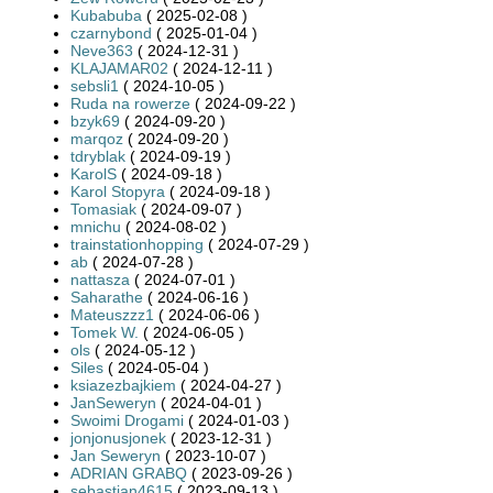
Kubabuba
( 2025-02-08 )
czarnybond
( 2025-01-04 )
Neve363
( 2024-12-31 )
KLAJAMAR02
( 2024-12-11 )
sebsli1
( 2024-10-05 )
Ruda na rowerze
( 2024-09-22 )
bzyk69
( 2024-09-20 )
marqoz
( 2024-09-20 )
tdryblak
( 2024-09-19 )
KarolS
( 2024-09-18 )
Karol Stopyra
( 2024-09-18 )
Tomasiak
( 2024-09-07 )
mnichu
( 2024-08-02 )
trainstationhopping
( 2024-07-29 )
ab
( 2024-07-28 )
nattasza
( 2024-07-01 )
Saharathe
( 2024-06-16 )
Mateuszzz1
( 2024-06-06 )
Tomek W.
( 2024-06-05 )
ols
( 2024-05-12 )
Siles
( 2024-05-04 )
ksiazezbajkiem
( 2024-04-27 )
JanSeweryn
( 2024-04-01 )
Swoimi Drogami
( 2024-01-03 )
jonjonusjonek
( 2023-12-31 )
Jan Seweryn
( 2023-10-07 )
ADRIAN GRABQ
( 2023-09-26 )
sebastian4615
( 2023-09-13 )