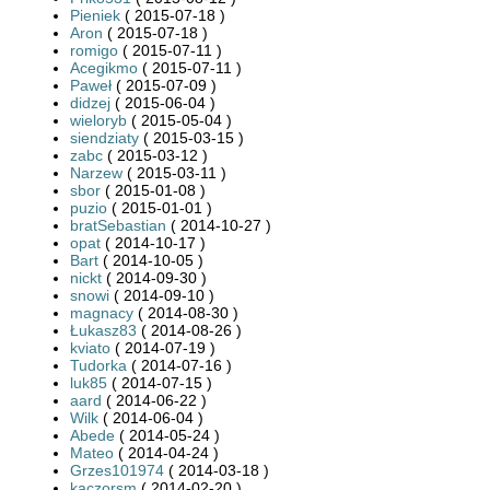
Pieniek
( 2015-07-18 )
Aron
( 2015-07-18 )
romigo
( 2015-07-11 )
Acegikmo
( 2015-07-11 )
Paweł
( 2015-07-09 )
didzej
( 2015-06-04 )
wieloryb
( 2015-05-04 )
siendziaty
( 2015-03-15 )
zabc
( 2015-03-12 )
Narzew
( 2015-03-11 )
sbor
( 2015-01-08 )
puzio
( 2015-01-01 )
bratSebastian
( 2014-10-27 )
opat
( 2014-10-17 )
Bart
( 2014-10-05 )
nickt
( 2014-09-30 )
snowi
( 2014-09-10 )
magnacy
( 2014-08-30 )
Łukasz83
( 2014-08-26 )
kviato
( 2014-07-19 )
Tudorka
( 2014-07-16 )
luk85
( 2014-07-15 )
aard
( 2014-06-22 )
Wilk
( 2014-06-04 )
Abede
( 2014-05-24 )
Mateo
( 2014-04-24 )
Grzes101974
( 2014-03-18 )
kaczorsm
( 2014-02-20 )