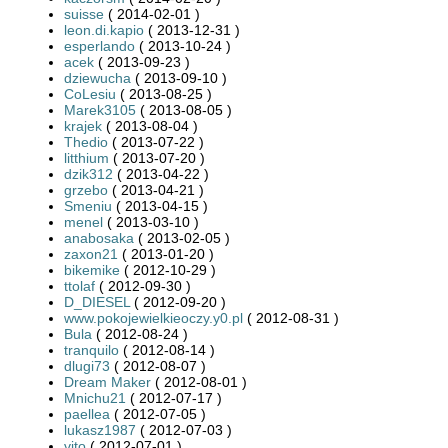
suisse
( 2014-02-01 )
leon.di.kapio
( 2013-12-31 )
esperlando
( 2013-10-24 )
acek
( 2013-09-23 )
dziewucha
( 2013-09-10 )
CoLesiu
( 2013-08-25 )
Marek3105
( 2013-08-05 )
krajek
( 2013-08-04 )
Thedio
( 2013-07-22 )
litthium
( 2013-07-20 )
dzik312
( 2013-04-22 )
grzebo
( 2013-04-21 )
Smeniu
( 2013-04-15 )
menel
( 2013-03-10 )
anabosaka
( 2013-02-05 )
zaxon21
( 2013-01-20 )
bikemike
( 2012-10-29 )
ttolaf
( 2012-09-30 )
D_DIESEL
( 2012-09-20 )
www.pokojewielkieoczy.y0.pl
( 2012-08-31 )
Bula
( 2012-08-24 )
tranquilo
( 2012-08-14 )
dlugi73
( 2012-08-07 )
Dream Maker
( 2012-08-01 )
Mnichu21
( 2012-07-17 )
paellea
( 2012-07-05 )
lukasz1987
( 2012-07-03 )
vito
( 2012-07-01 )