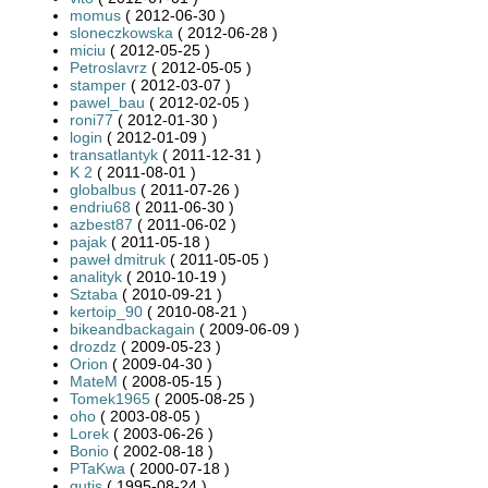
momus
( 2012-06-30 )
sloneczkowska
( 2012-06-28 )
miciu
( 2012-05-25 )
Petroslavrz
( 2012-05-05 )
stamper
( 2012-03-07 )
pawel_bau
( 2012-02-05 )
roni77
( 2012-01-30 )
login
( 2012-01-09 )
transatlantyk
( 2011-12-31 )
K 2
( 2011-08-01 )
globalbus
( 2011-07-26 )
endriu68
( 2011-06-30 )
azbest87
( 2011-06-02 )
pajak
( 2011-05-18 )
paweł dmitruk
( 2011-05-05 )
analityk
( 2010-10-19 )
Sztaba
( 2010-09-21 )
kertoip_90
( 2010-08-21 )
bikeandbackagain
( 2009-06-09 )
drozdz
( 2009-05-23 )
Orion
( 2009-04-30 )
MateM
( 2008-05-15 )
Tomek1965
( 2005-08-25 )
oho
( 2003-08-05 )
Lorek
( 2003-06-26 )
Bonio
( 2002-08-18 )
PTaKwa
( 2000-07-18 )
gutis
( 1995-08-24 )