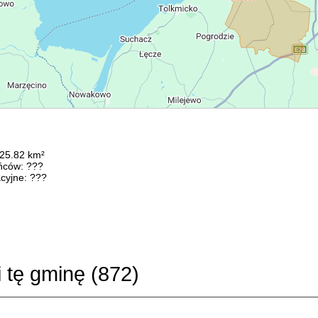
125.82 km²
ńców: ???
cyjne: ???
i tę gminę (
872
)