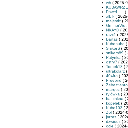
wh
( 2025-0
KUBAWRZE
Pawel___
( 
albik
( 2025-
majestic
( 2
GminerWutl
NKAYD
( 20
ravx1
( 2025
Bartas
( 202
Kubabuba
(
SnikerS
( 20
snikers89
( 
Patynka
( 2
ostry7
( 202
Tomek13
( 
ultrakolarz
(
404fra
( 202
Freebird
( 2
Zebastianro
marqoz
( 20
ryjówka
( 20
balbinkaa
( 
kopelek
( 20
Kuba102
( 
Zol
( 2024-0
jarras
( 2024
dzwiedz
( 2
ocie
( 2024-