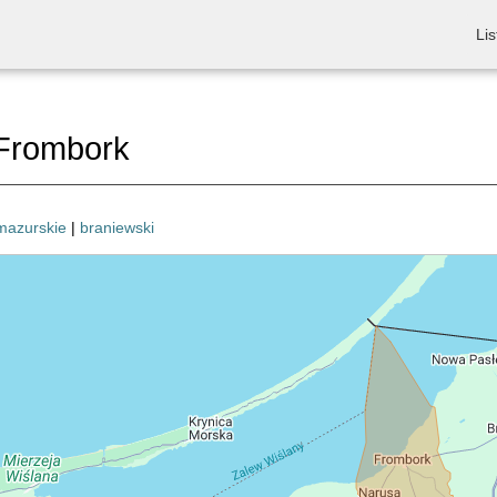
Lis
Frombork
mazurskie
|
braniewski