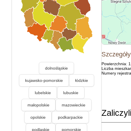
Szczegóły
Powierzchnia: 
dolnośląskie
Liczba mieszka
Numery rejestra
kujawsko-pomorskie
łódzkie
lubelskie
lubuskie
małopolskie
mazowieckie
Zaliczyl
opolskie
podkarpackie
podlaskie
pomorskie