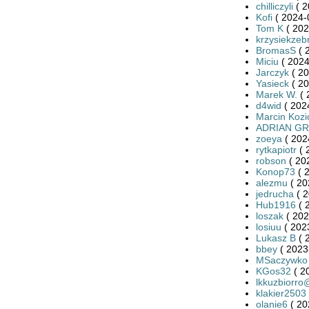
chilliczyli
( 2
Kofi
( 2024-
Tom K
( 202
krzysiekzeb
BromasS
( 
Miciu
( 2024
Jarczyk
( 20
Yasieck
( 20
Marek W.
( 
d4wid
( 202
Marcin Kozi
ADRIAN G
zoeya
( 202
rytkapiotr
( 
robson
( 20
Konop73
( 
alezmu
( 20
jedrucha
( 2
Hub1916
( 
loszak
( 202
losiuu
( 202
Lukasz B
( 
bbey
( 2023
MSaczywko
KGos32
( 2
lkkuzbiorr
klakier2503
olanie6
( 20