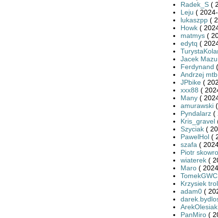
Radek_S
( 
Leju
( 2024-
lukaszpp
( 2
Howk
( 2024
matmys
( 2
edytq
( 2024
TurystaKola
Jacek Mazu
Ferdynand
(
Andrzej mtb
JPbike
( 202
xxx88
( 202
Many
( 2024
amurawski
(
Pyndalarz
( 
Kris_gravel
Szyciak
( 20
PawelHol
( 
szafa
( 2024
Piotr skowr
wiaterek
( 2
Maro
( 2024
TomekGWC
Krzysiek trol
adam0
( 20
darek.bydlo
ArekOlesiak
PanMiro
( 2