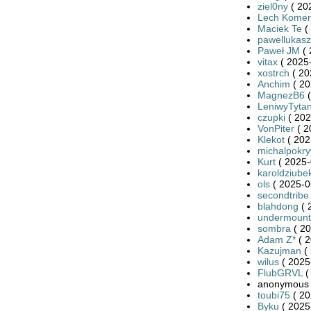
ziel0ny
( 20
Lech Kome
Maciek Te
(
pawellukasz
Paweł JM
( 
vitax
( 2025-
xostrch
( 20
Anchim
( 20
MagnezB6
(
LeniwyTyta
czupki
( 202
VonPiter
( 2
Klekot
( 202
michalpokr
Kurt
( 2025-
karoldziube
ols
( 2025-0
secondtribe
blahdong
( 
undermount
sombra
( 20
Adam Z*
( 2
Kazujman
( 
wilus
( 2025
FlubGRVL
(
anonymous 
toubi75
( 20
Byku
( 2025