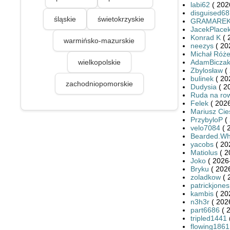
labi62
( 202
disguised6
śląskie
świetokrzyskie
GRAMARE
JacekPlace
Konrad K
( 
warmińsko-mazurskie
neezys
( 20
Michał Róże
wielkopolskie
AdamBicza
Zbylosław
( 
bulinek
( 20
zachodniopomorskie
Dudysia
( 2
Ruda na ro
Felek
( 2026
Mariusz Cies
PrzybyloP
( 
velo7084
( 
Bearded.Wh
yacobs
( 20
Matiolus
( 2
Joko
( 2026
Bryku
( 2026
zoladkow
( 
patrickjones
kambis
( 20
n3h3r
( 202
part6686
( 
tripled1441
flowing1861