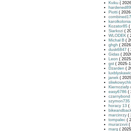
Kviku
( 2026
hardened8
Piotti
( 2026
combined1
karolkolonia
Kozator85
(
Siarkozi
( 2
WLODEK
( 
Michał B
( 2
ghgh
( 2026
dusk6847
( 
Gidas
( 202
Leon
( 2025
gst
( 2025-1
Dzarden
( 2
luxblyskawi
janek
( 2025
sliwkowychl
Kiernoziafp
easy6786
( 
czarnybond
szymon735
horacy 13
( 
bikeandbac
marcinrzy
( 
tompalec
( 
murarzxvii
(
marg
( 2025