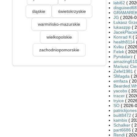
labi62
( 202
disguised6
śląskie
świetokrzyskie
GRAMARE
JG
( 2026-0
Łukasz Grze
warmińsko-mazurskie
lukaszpp
( 2
JacekPlace
wielkopolskie
Konrad K
( 
health8114
(
Kviku
( 2026
zachodniopomorskie
Felek
( 2026
Pyndalarz
( 
amazing61
Mariusz Cies
Zefel1981
(
SMagda
( 2
emfaza
( 20
Bearded.Wh
yacobs
( 20
tracer
( 202
tryice
( 2026
SO
( 2026-0
patrickjones
built8472
( 
kambis
( 20
Schalker
( 2
part6686
( 
Rendi
( 202