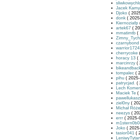
sliwkowychl
Jacek Kamy
Djoko
( 2025
donk
( 2025
Kiernoziafp
artek67
( 20
mmatimtb
( 
Zimny_Tych
czarnybond
warrior1724
cherrycoke
(
horacy 13
( 
marcinrzy
( 
bikeandbac
tompalec
( 
pihu
( 2025-
patrycjad.
( 
Lech Kome
Maciek Te
(
pawellukasz
ziel0ny
( 20
Michał Róże
neezys
( 20
errr
( 2025-
m1stern0b0
Joko
( 2025
tasior041
( 
LeniwyTyta