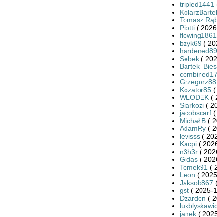
tripled1441
KolarzBarte
Tomasz Rąb
Piotti
( 2026
flowing1861
bzyk69
( 20
hardened8
Sebek
( 202
Bartek_Bie
combined1
Grzegorz88
Kozator85
(
WLODEK
( 
Siarkozi
( 2
jacobscarf
(
Michał B
( 2
AdamRy
( 2
levisss
( 202
Kacpi
( 2026
n3h3r
( 202
Gidas
( 202
Tomek91
( 
Leon
( 2025
Jaksob867
(
gst
( 2025-1
Dzarden
( 2
luxblyskawi
janek
( 2025