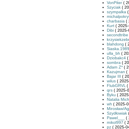
VonPiter
( 2
Szyciak
( 20
szympalka
(
michalpokr
charbasia
( 
Kurt
( 2025-
Dibi
( 2025-
secondtribe
krzysiekzeb
blahdong
( 
Siaska.198
ulla_bh
( 20
Dziobakc4
(
sombra
( 20
Adam Z*
( 2
Kazujman
( 
Bajar III
( 20
wilus
( 2025
FlubGRVL
(
qrs
( 2025-0
Byku
( 2025
Natalia Mic
wh
( 2025-0
Mirosław/Ag
Szydłowiak
(
Pawel___
( 
mikol997
( 
pz
( 2025-04