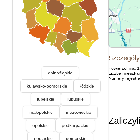
Szczegóły
Powierzchnia: 
dolnośląskie
Liczba mieszka
Numery rejestra
kujawsko-pomorskie
łódzkie
lubelskie
lubuskie
małopolskie
mazowieckie
Zaliczyl
opolskie
podkarpackie
podlaskie
pomorskie