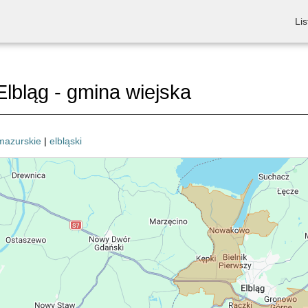
Lis
lbląg - gmina wiejska
mazurskie
|
elbląski