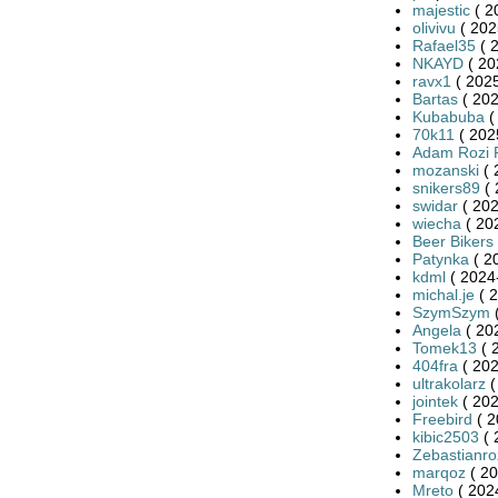
majestic
( 2
olivivu
( 202
Rafael35
( 
NKAYD
( 20
ravx1
( 2025
Bartas
( 202
Kubabuba
(
70k11
( 202
Adam Rozi 
mozanski
( 
snikers89
( 
swidar
( 202
wiecha
( 20
Beer Bikers
Patynka
( 2
kdml
( 2024
michal.je
( 2
SzymSzym
(
Angela
( 20
Tomek13
( 
404fra
( 202
ultrakolarz
(
jointek
( 202
Freebird
( 2
kibic2503
( 
Zebastianro
marqoz
( 20
Mreto
( 202