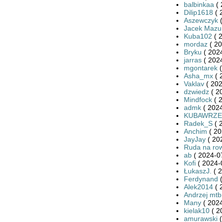
balbinkaa
( 
Dilip1618
( 
Aszewczyk
(
Jacek Mazu
Kuba102
( 
mordaz
( 20
Bryku
( 2024
jarras
( 2024
mgontarek
(
Asha_mx
( 
Vaklav
( 202
dzwiedz
( 2
Mindfock
( 
admk
( 2024
KUBAWRZE
Radek_S
( 
Anchim
( 20
JayJay
( 20
Ruda na ro
ab
( 2024-0
Kofi
( 2024-
ŁukaszJ.
( 2
Ferdynand
(
Alek2014
( 
Andrzej mtb
Many
( 2024
kielak10
( 2
amurawski
(