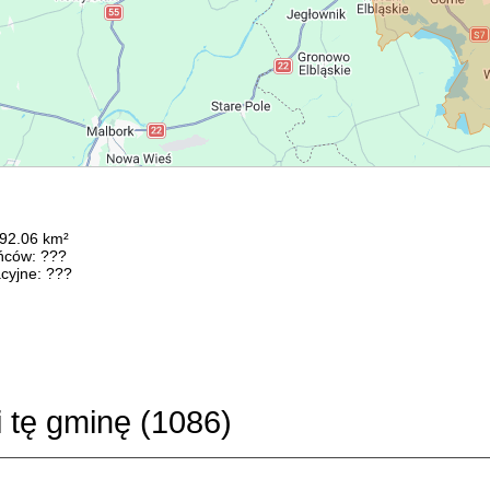
192.06 km²
ńców: ???
cyjne: ???
i tę gminę (
1086
)