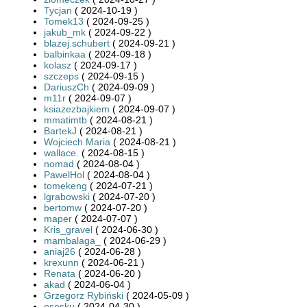
Tycjan
( 2024-10-19 )
Tomek13
( 2024-09-25 )
jakub_mk
( 2024-09-22 )
blazej.schubert
( 2024-09-21 )
balbinkaa
( 2024-09-18 )
kolasz
( 2024-09-17 )
szczeps
( 2024-09-15 )
DariuszCh
( 2024-09-09 )
m11r
( 2024-09-07 )
ksiazezbajkiem
( 2024-09-07 )
mmatimtb
( 2024-08-21 )
BartekJ
( 2024-08-21 )
Wojciech Maria
( 2024-08-21 )
wallace.
( 2024-08-15 )
nomad
( 2024-08-04 )
PawelHol
( 2024-08-04 )
tomekeng
( 2024-07-21 )
lgrabowski
( 2024-07-20 )
bertomw
( 2024-07-20 )
maper
( 2024-07-07 )
Kris_gravel
( 2024-06-30 )
mambalaga_
( 2024-06-29 )
aniaj26
( 2024-06-28 )
krexunn
( 2024-06-21 )
Renata
( 2024-06-20 )
akad
( 2024-06-04 )
Grzegorz Rybiński
( 2024-05-09 )
osesku
( 2024-04-30 )