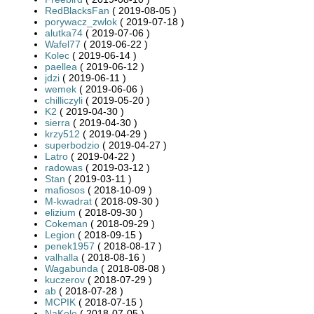
RedBlacksFan
( 2019-08-05 )
porywacz_zwlok
( 2019-07-18 )
alutka74
( 2019-07-06 )
Wafel77
( 2019-06-22 )
Kolec
( 2019-06-14 )
paellea
( 2019-06-12 )
jdzi
( 2019-06-11 )
wemek
( 2019-06-06 )
chilliczyli
( 2019-05-20 )
K2
( 2019-04-30 )
sierra
( 2019-04-30 )
krzy512
( 2019-04-29 )
superbodzio
( 2019-04-27 )
Latro
( 2019-04-22 )
radowas
( 2019-03-12 )
Stan
( 2019-03-11 )
mafiosos
( 2018-10-09 )
M-kwadrat
( 2018-09-30 )
elizium
( 2018-09-30 )
Cokeman
( 2018-09-29 )
Legion
( 2018-09-15 )
penek1957
( 2018-08-17 )
valhalla
( 2018-08-16 )
Wagabunda
( 2018-08-08 )
kuczerov
( 2018-07-29 )
ab
( 2018-07-28 )
MCPIK
( 2018-07-15 )
NaKole
( 2018-07-05 )