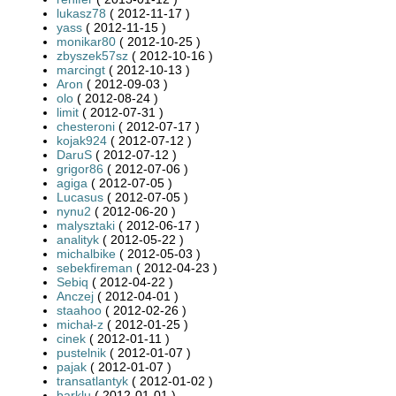
lukasz78
( 2012-11-17 )
yass
( 2012-11-15 )
monikar80
( 2012-10-25 )
zbyszek57sz
( 2012-10-16 )
marcingt
( 2012-10-13 )
Aron
( 2012-09-03 )
olo
( 2012-08-24 )
limit
( 2012-07-31 )
chesteroni
( 2012-07-17 )
kojak924
( 2012-07-12 )
DaruS
( 2012-07-12 )
grigor86
( 2012-07-06 )
agiga
( 2012-07-05 )
Lucasus
( 2012-07-05 )
nynu2
( 2012-06-20 )
malysztaki
( 2012-06-17 )
analityk
( 2012-05-22 )
michalbike
( 2012-05-03 )
sebekfireman
( 2012-04-23 )
Sebiq
( 2012-04-22 )
Anczej
( 2012-04-01 )
staahoo
( 2012-02-26 )
michał-z
( 2012-01-25 )
cinek
( 2012-01-11 )
pustelnik
( 2012-01-07 )
pajak
( 2012-01-07 )
transatlantyk
( 2012-01-02 )
barklu
( 2012-01-01 )