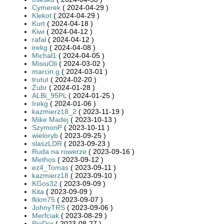
Cymerek
( 2024-04-29 )
Klekot
( 2024-04-29 )
Kurt
( 2024-04-18 )
Kiwi
( 2024-04-12 )
rafał
( 2024-04-12 )
irekg
( 2024-04-08 )
Michał1
( 2024-04-05 )
MisiuOli
( 2024-03-02 )
marcin.g
( 2024-03-01 )
trutut
( 2024-02-20 )
Żubr
( 2024-01-28 )
ALBi_95PL
( 2024-01-25 )
Irekg
( 2024-01-06 )
kazmierz18_2
( 2023-11-19 )
Mike Madej
( 2023-10-13 )
SzymonP
( 2023-10-11 )
wieloryb
( 2023-09-25 )
slaszLDR
( 2023-09-23 )
Ruda na rowerze
( 2023-09-16 )
Methos
( 2023-09-12 )
ez4_Tomas
( 2023-09-11 )
kazmierz18
( 2023-09-10 )
KGos32
( 2023-09-09 )
Kita
( 2023-09-09 )
fkkm75
( 2023-09-07 )
JohnyTRS
( 2023-09-06 )
Merfciak
( 2023-08-29 )
PioDer
( 2023-08-27 )