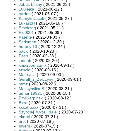
Jebak Leśny
( 2021-06-23 )
100lejka
( 2021-06-12 )
turdus
( 2021-06-07 )
Kamyki Jacek
( 2021-05-27 )
ŁukaszH
( 2021-05-16 )
Smokzaq
( 2021-05-11 )
Pio0001
( 2021-05-09 )
Kaente
( 2021-04-03 )
Sedymen
( 2020-12-30 )
horacy 13
( 2020-12-24 )
pacio
( 2020-10-23 )
Pitert
( 2020-09-28 )
jandab
( 2020-09-20 )
kniazpodroznik
( 2020-09-17 )
szucio
( 2020-09-15 )
Ma_rysia
( 2020-09-03 )
Geralt_z_Zelczyny
( 2020-09-01 )
mmz
( 2020-08-22 )
MaksymilianS
( 2020-08-21 )
adrian19921
( 2020-08-15 )
EmilKarpinski
( 2020-08-12 )
Birra
( 2020-07-31 )
xxxatraxxx
( 2020-07-31 )
Szybciej_wyżej_dalej
( 2020-07-23 )
ekarol
( 2020-07-21 )
brtk
( 2020-07-18 )
Invers
( 2020-07-15 )
Artekm
( 2020-07-12 )