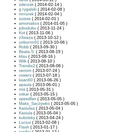
zderzak
( 2014-02-14 )
g.rygalski
( 2014-02-08 )
mrrurek
( 2014-02-04 )
suisse
( 2014-02-01 )
amoniakos
( 2014-01-05 )
jubudubu
( 2013-11-24 )
Kot
( 2013-11-06 )
z3waza
( 2013-10-12 )
unbornn91
( 2013-10-06 )
Robb
( 2013-09-30 )
Beata.S.
( 2013-08-19 )
klisu
( 2013-08-16 )
Wilk
( 2013-08-10 )
Trendix2
( 2013-08-08 )
venom
( 2013-07-24 )
rowers
( 2013-07-18 )
kaan60
( 2013-06-26 )
apaula
( 2013-06-01 )
miś
( 2013-05-31 )
oskar
( 2013-05-15 )
speedfan
( 2013-05-05 )
Maks_Saczywko
( 2013-05-05 )
Kasiulaa
( 2013-05-04 )
Kasiula
( 2013-05-04 )
kubolsky
( 2013-04-24 )
Lucius
( 2013-02-08 )
Flash
( 2013-01-17 )
renifer
( 2013-01-12 )