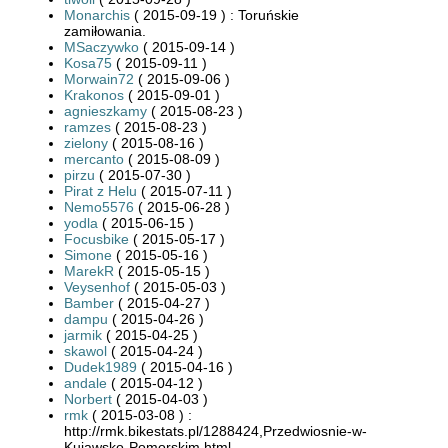
Monarchis
( 2015-09-19 ) : Toruńskie
zamiłowania.
MSaczywko
( 2015-09-14 )
Kosa75
( 2015-09-11 )
Morwain72
( 2015-09-06 )
Krakonos
( 2015-09-01 )
agnieszkamy
( 2015-08-23 )
ramzes
( 2015-08-23 )
zielony
( 2015-08-16 )
mercanto
( 2015-08-09 )
pirzu
( 2015-07-30 )
Pirat z Helu
( 2015-07-11 )
Nemo5576
( 2015-06-28 )
yodla
( 2015-06-15 )
Focusbike
( 2015-05-17 )
Simone
( 2015-05-16 )
MarekR
( 2015-05-15 )
Veysenhof
( 2015-05-03 )
Bamber
( 2015-04-27 )
dampu
( 2015-04-26 )
jarmik
( 2015-04-25 )
skawol
( 2015-04-24 )
Dudek1989
( 2015-04-16 )
andale
( 2015-04-12 )
Norbert
( 2015-04-03 )
rmk
( 2015-03-08 ) :
http://rmk.bikestats.pl/1288424,Przedwiosnie-w-
Kujawsko-Pomorskim.html