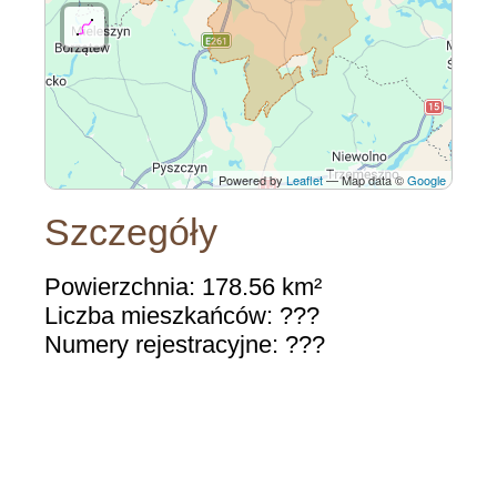
Powered by
Leaflet
— Map data ©
Google
Szczegóły
Powierzchnia: 178.56 km²
Liczba mieszkańców: ???
Numery rejestracyjne: ???