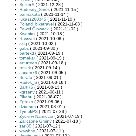
SnikerS
( 2021-12-28 )
Radosny_Smok
( 2021-11-15 )
pannakota
( 2021-11-14 )
lukasz200345
( 2021-11-10 )
Poland_biketravel
( 2021-11-03 )
Paweł Głowacki
( 2021-11-02 )
Kwabiak
( 2021-10-18 )
Rassvet
( 2021-10-06 )
skiq
( 2021-10-02 )
gabs
( 2021-09-30 )
bartekd
( 2021-09-19 )
tomekar
( 2021-09-19 )
arturteen
( 2021-09-18 )
rosiek
( 2021-09-14 )
Jacam76
( 2021-09-05 )
Borafu
( 2021-09-01 )
Radek_S
( 2021-08-18 )
Barti75
( 2021-08-13 )
kgrzany
( 2021-08-11 )
Pikahu
( 2021-08-07 )
Zgroza
( 2021-08-06 )
dziurson
( 2021-08-01 )
TymekPS
( 2021-07-28 )
Życie w Namiocie
( 2021-07-19 )
Zaliczone Gminy
( 2021-07-18 )
zari85
( 2021-07-12 )
wawbne
( 2021-07-11 )
domin_pdk
( 2021-07-10 )