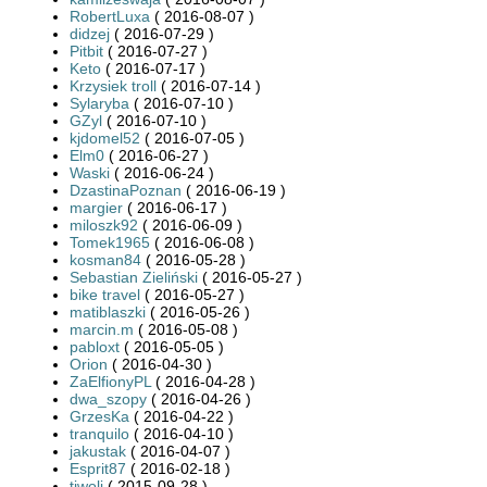
RobertLuxa
( 2016-08-07 )
didzej
( 2016-07-29 )
Pitbit
( 2016-07-27 )
Keto
( 2016-07-17 )
Krzysiek troll
( 2016-07-14 )
Sylaryba
( 2016-07-10 )
GZyl
( 2016-07-10 )
kjdomel52
( 2016-07-05 )
Elm0
( 2016-06-27 )
Waski
( 2016-06-24 )
DzastinaPoznan
( 2016-06-19 )
margier
( 2016-06-17 )
miloszk92
( 2016-06-09 )
Tomek1965
( 2016-06-08 )
kosman84
( 2016-05-28 )
Sebastian Zieliński
( 2016-05-27 )
bike travel
( 2016-05-27 )
matiblaszki
( 2016-05-26 )
marcin.m
( 2016-05-08 )
pabloxt
( 2016-05-05 )
Orion
( 2016-04-30 )
ZaElfionyPL
( 2016-04-28 )
dwa_szopy
( 2016-04-26 )
GrzesKa
( 2016-04-22 )
tranquilo
( 2016-04-10 )
jakustak
( 2016-04-07 )
Esprit87
( 2016-02-18 )
tiwoli
( 2015-09-28 )