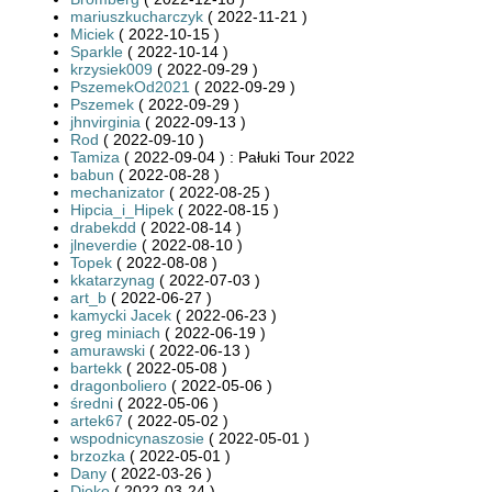
mariuszkucharczyk
( 2022-11-21 )
Miciek
( 2022-10-15 )
Sparkle
( 2022-10-14 )
krzysiek009
( 2022-09-29 )
PszemekOd2021
( 2022-09-29 )
Pszemek
( 2022-09-29 )
jhnvirginia
( 2022-09-13 )
Rod
( 2022-09-10 )
Tamiza
( 2022-09-04 ) : Pałuki Tour 2022
babun
( 2022-08-28 )
mechanizator
( 2022-08-25 )
Hipcia_i_Hipek
( 2022-08-15 )
drabekdd
( 2022-08-14 )
jlneverdie
( 2022-08-10 )
Topek
( 2022-08-08 )
kkatarzynag
( 2022-07-03 )
art_b
( 2022-06-27 )
kamycki Jacek
( 2022-06-23 )
greg miniach
( 2022-06-19 )
amurawski
( 2022-06-13 )
bartekk
( 2022-05-08 )
dragonboliero
( 2022-05-06 )
średni
( 2022-05-06 )
artek67
( 2022-05-02 )
wspodnicynaszosie
( 2022-05-01 )
brzozka
( 2022-05-01 )
Dany
( 2022-03-26 )
Djoko
( 2022-03-24 )