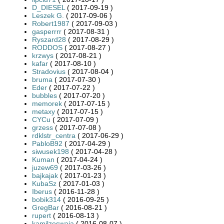
D_DIESEL
( 2017-09-19 )
Leszek G.
( 2017-09-06 )
Robert1987
( 2017-09-03 )
gasperrrr
( 2017-08-31 )
Ryszard28
( 2017-08-29 )
RODDOS
( 2017-08-27 )
krzwys
( 2017-08-21 )
kafar
( 2017-08-10 )
Stradovius
( 2017-08-04 )
bruma
( 2017-07-30 )
Eder
( 2017-07-22 )
bubbles
( 2017-07-20 )
memorek
( 2017-07-15 )
metaxy
( 2017-07-15 )
CYCu
( 2017-07-09 )
grzess
( 2017-07-08 )
rdklstr_centra
( 2017-06-29 )
PabloB92
( 2017-04-29 )
siwusek198
( 2017-04-28 )
Kuman
( 2017-04-24 )
juzew69
( 2017-03-26 )
bajkajak
( 2017-01-23 )
KubaSz
( 2017-01-03 )
Iberus
( 2016-11-28 )
bobik314
( 2016-09-25 )
GregBar
( 2016-08-21 )
rupert
( 2016-08-13 )
kamilzeswaja
( 2016-08-07 )