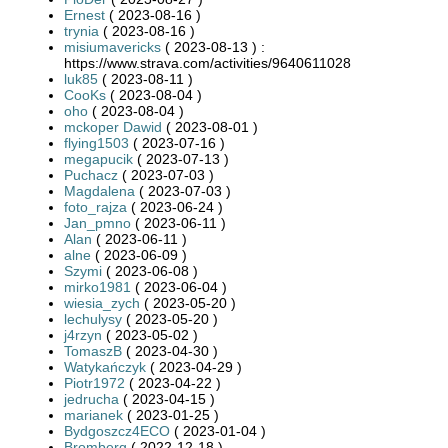
Ernest
( 2023-08-16 )
trynia
( 2023-08-16 )
misiumavericks
( 2023-08-13 ) :
https://www.strava.com/activities/9640611028
luk85
( 2023-08-11 )
CooKs
( 2023-08-04 )
oho
( 2023-08-04 )
mckoper Dawid
( 2023-08-01 )
flying1503
( 2023-07-16 )
megapucik
( 2023-07-13 )
Puchacz
( 2023-07-03 )
Magdalena
( 2023-07-03 )
foto_rajza
( 2023-06-24 )
Jan_pmno
( 2023-06-11 )
Alan
( 2023-06-11 )
alne
( 2023-06-09 )
Szymi
( 2023-06-08 )
mirko1981
( 2023-06-04 )
wiesia_zych
( 2023-05-20 )
lechulysy
( 2023-05-20 )
j4rzyn
( 2023-05-02 )
TomaszB
( 2023-04-30 )
Watykańczyk
( 2023-04-29 )
Piotr1972
( 2023-04-22 )
jedrucha
( 2023-04-15 )
marianek
( 2023-01-25 )
Bydgoszcz4ECO
( 2023-01-04 )
Bromberg
( 2022-12-18 )