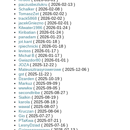
paczusbezlukru
( 2026-02-13 )
Schalker
( 2026-02-08 )
TomaszZet
( 2026-02-02 )
track5868
( 2026-02-02 )
jacekGniezno
( 2026-02-01 )
Kilwater1986
( 2026-01-24 )
Kiribatian
( 2026-01-24 )
panadam
( 2026-01-23 )
jot.kant
( 2026-01-18 )
rpiechnicki
( 2026-01-18 )
levisss
( 2026-01-17 )
Michał B
( 2026-01-17 )
Gwiazdor80
( 2026-01-01 )
JOZA
( 2025-12-22 )
Mateusztrasyrowerowe
( 2025-12-06 )
gst
( 2025-11-22 )
Dzarden
( 2025-10-19 )
Markuz
( 2025-09-09 )
wwwkw
( 2025-09-05 )
secondtribe
( 2025-08-27 )
Sialkin
( 2025-08-19 )
karola
( 2025-08-18 )
wawal
( 2025-08-07 )
Kruczan
( 2025-08-04 )
Gio
( 2025-07-27 )
PTaKwa
( 2025-07-21 )
LesnyDziad
( 2025-07-16 )
Gajowyrowerowy
( 2025-07-13 )