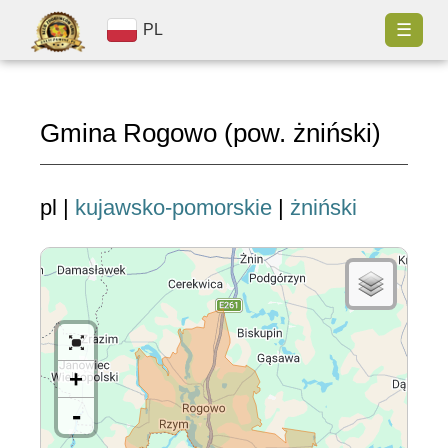
☰
PL
Gmina Rogowo (pow. żniński)
pl |
kujawsko-pomorskie
|
żniński
+
-