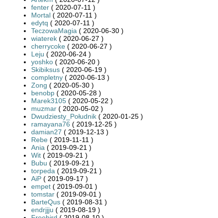
fenter
( 2020-07-11 )
Mortal
( 2020-07-11 )
edytq
( 2020-07-11 )
TeczowaMagia
( 2020-06-30 )
wiaterek
( 2020-06-27 )
cherrycoke
( 2020-06-27 )
Leju
( 2020-06-24 )
yoshko
( 2020-06-20 )
Skibiksus
( 2020-06-19 )
completny
( 2020-06-13 )
Zong
( 2020-05-30 )
benobp
( 2020-05-28 )
Marek3105
( 2020-05-22 )
muzmar
( 2020-05-02 )
Dwudziesty_Południk
( 2020-01-25 )
ramayana76
( 2019-12-25 )
damian27
( 2019-12-13 )
Rebe
( 2019-11-11 )
Ania
( 2019-09-21 )
Wit
( 2019-09-21 )
Bubu
( 2019-09-21 )
torpeda
( 2019-09-21 )
AiP
( 2019-09-17 )
empet
( 2019-09-01 )
tomstar
( 2019-09-01 )
BarteQus
( 2019-08-31 )
endrjjju
( 2019-08-19 )
Freebird
( 2019-08-10 )