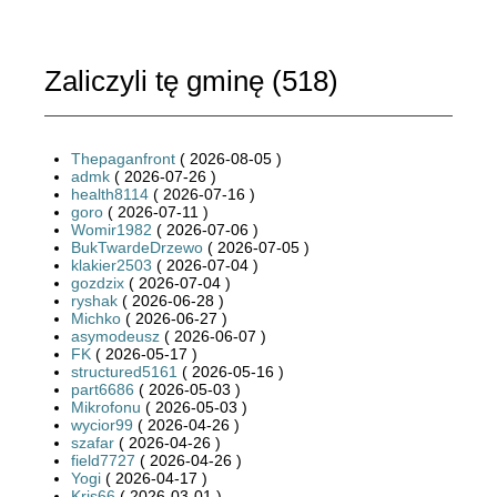
Zaliczyli tę gminę (
518
)
Thepaganfront
( 2026-08-05 )
admk
( 2026-07-26 )
health8114
( 2026-07-16 )
goro
( 2026-07-11 )
Womir1982
( 2026-07-06 )
BukTwardeDrzewo
( 2026-07-05 )
klakier2503
( 2026-07-04 )
gozdzix
( 2026-07-04 )
ryshak
( 2026-06-28 )
Michko
( 2026-06-27 )
asymodeusz
( 2026-06-07 )
FK
( 2026-05-17 )
structured5161
( 2026-05-16 )
part6686
( 2026-05-03 )
Mikrofonu
( 2026-05-03 )
wycior99
( 2026-04-26 )
szafar
( 2026-04-26 )
field7727
( 2026-04-26 )
Yogi
( 2026-04-17 )
Kris66
( 2026-03-01 )