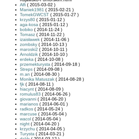
Alfi
( 2015-03-02 )
Maniek1981
( 2015-02-21 )
TomekGWCST
( 2015-01-27 )
krzys80
( 2015-01-12 )
aga-kosa
( 2015-01-12 )
bobiko
( 2014-11-24 )
Tomasz
( 2014-11-22 )
izaisławek
( 2014-11-06 )
zombsky
( 2014-10-13 )
maroski2
( 2014-10-11 )
Arnoldzik
( 2014-10-10 )
erdeka
( 2014-10-08 )
przemekturysta
( 2014-09-18 )
Streps
( 2014-09-08 )
m.an
( 2014-08-30 )
Monika Matuszak
( 2014-08-28 )
fjk
( 2014-08-11 )
hiacynt
( 2014-08-09 )
romulus83
( 2014-06-26 )
giovanni
( 2014-06-20 )
marianos
( 2014-06-01 )
radkos
( 2014-05-24 )
marcuse
( 2014-05-04 )
wacol
( 2014-05-04 )
night
( 2014-04-20 )
krzychu
( 2014-04-05 )
Turysta
( 2014-03-21 )
daVe
( 2014-03-12 )