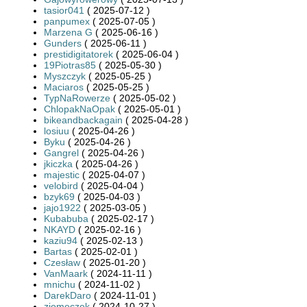
tasior041
( 2025-07-12 )
panpumex
( 2025-07-05 )
Marzena G
( 2025-06-16 )
Gunders
( 2025-06-11 )
prestidigitatorek
( 2025-06-04 )
19Piotras85
( 2025-05-30 )
Myszczyk
( 2025-05-25 )
Maciaros
( 2025-05-25 )
TypNaRowerze
( 2025-05-02 )
ChlopakNaOpak
( 2025-05-01 )
bikeandbackagain
( 2025-04-28 )
losiuu
( 2025-04-26 )
Byku
( 2025-04-26 )
Gangrel
( 2025-04-26 )
jkiczka
( 2025-04-26 )
majestic
( 2025-04-07 )
velobird
( 2025-04-04 )
bzyk69
( 2025-04-03 )
jajo1922
( 2025-03-05 )
Kubabuba
( 2025-02-17 )
NKAYD
( 2025-02-16 )
kaziu94
( 2025-02-13 )
Bartas
( 2025-02-01 )
Czesław
( 2025-01-20 )
VanMaark
( 2024-11-11 )
mnichu
( 2024-11-02 )
DarekDaro
( 2024-11-01 )
ziomeczek
( 2024-10-27 )