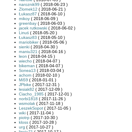
naroznik99
( 2018-06-23 )
Zlomek12
( 2018-06-21 )
Łukasz87
( 2018-06-10 )
mikoy
( 2018-06-09 )
greenbay
( 2018-06-03 )
jacek rutkowski
( 2018-06-02 )
Linuś
( 2018-05-20 )
Łukasz83
( 2018-05-10 )
mariobiker
( 2018-05-06 )
sienki
( 2018-04-30 )
maniu321
( 2018-04-16 )
leon
( 2018-04-15 )
wiecho
( 2018-04-07 )
bikeman
( 2018-04-07 )
Sonea13
( 2018-03-04 )
achom
( 2018-02-10 )
Mi59
( 2018-01-01 )
JPbike
( 2017-12-31 )
lesiak82
( 2017-12-09 )
Ciacho_1985
( 2017-12-01 )
norbi1818
( 2017-11-26 )
wsmolak
( 2017-11-18 )
LeszekSopot
( 2017-11-05 )
wiki
( 2017-11-04 )
piotrp
( 2017-10-30 )
kloss
( 2017-10-28 )
urg
( 2017-10-27 )
lipciu71
( 2017-10-17 )