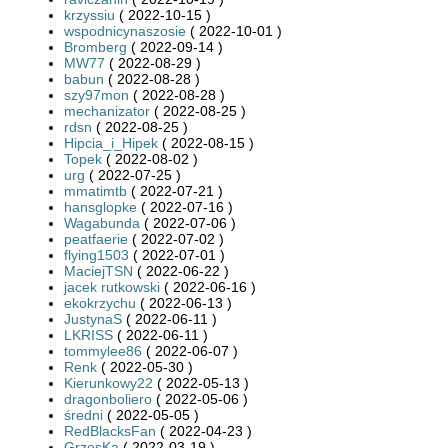
krzyssiu
( 2022-10-15 )
wspodnicynaszosie
( 2022-10-01 )
Bromberg
( 2022-09-14 )
MW77
( 2022-08-29 )
babun
( 2022-08-28 )
szy97mon
( 2022-08-28 )
mechanizator
( 2022-08-25 )
rdsn
( 2022-08-25 )
Hipcia_i_Hipek
( 2022-08-15 )
Topek
( 2022-08-02 )
urg
( 2022-07-25 )
mmatimtb
( 2022-07-21 )
hansglopke
( 2022-07-16 )
Wagabunda
( 2022-07-06 )
peatfaerie
( 2022-07-02 )
flying1503
( 2022-07-01 )
MaciejTSN
( 2022-06-22 )
jacek rutkowski
( 2022-06-16 )
ekokrzychu
( 2022-06-13 )
JustynaS
( 2022-06-11 )
LKRISS
( 2022-06-11 )
tommylee86
( 2022-06-07 )
Renk
( 2022-05-30 )
Kierunkowy22
( 2022-05-13 )
dragonboliero
( 2022-05-06 )
średni
( 2022-05-05 )
RedBlacksFan
( 2022-04-23 )
GrzesKa
( 2022-03-19 )