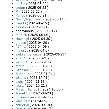
prz3m
( 2025-07-09 )
stefan
( 2025-06-23 )
Pi
( 2025-06-22 )
Yahoo
( 2025-06-21 )
NocnyWędrowiec
( 2025-06-14 )
Jagi80
( 2025-05-15 )
pssotnik
( 2025-05-12 )
anonymous ( 2025-05-06 )
toubi75
( 2025-05-05 )
Navas.pl
( 2025-04-30 )
grzess
( 2025-04-26 )
404fra
( 2025-04-09 )
majestic
( 2025-04-07 )
aleksanderwiacek
( 2025-03-23 )
agart4
( 2025-03-21 )
kaziu94
( 2025-02-13 )
Metro92
( 2025-01-29 )
Czesław
( 2025-01-20 )
Kubabuba
( 2025-01-04 )
wiecha
( 2024-12-01 )
Lichy
( 2024-11-15 )
jassa
( 2024-10-21 )
Massimiliano01
( 2024-10-06 )
Tomek13
( 2024-09-28 )
gminnybiker
( 2024-09-23 )
kibic2503
( 2024-09-22 )
chilliczyli
( 2024-09-18 )
Dilip1618
( 2024-09-17 )