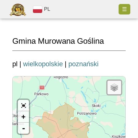
☰
PL
Gmina Murowana Goślina
pl |
wielkopolskie
|
poznański
+
-