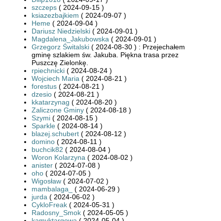
szczeps
( 2024-09-15 )
ksiazezbajkiem
( 2024-09-07 )
Heme
( 2024-09-04 )
Dariusz Niedzielski
( 2024-09-01 )
Magdalena_Jakubowska
( 2024-09-01 )
Grzegorz Świtalski
( 2024-08-30 ) : Przejechałem
gminę szlakiem św. Jakuba. Piękna trasa przez
Puszczę Zielonkę.
rpiechnicki
( 2024-08-24 )
Wojciech Maria
( 2024-08-21 )
forestus
( 2024-08-21 )
dzesio
( 2024-08-21 )
kkatarzynag
( 2024-08-20 )
Zaliczone Gminy
( 2024-08-18 )
Szymi
( 2024-08-15 )
Sparkle
( 2024-08-14 )
blazej.schubert
( 2024-08-12 )
domino
( 2024-08-11 )
buchcik82
( 2024-08-04 )
Woron Kolarzyna
( 2024-08-02 )
anister
( 2024-07-08 )
oho
( 2024-07-05 )
Wigosław
( 2024-07-02 )
mambalaga_
( 2024-06-29 )
jurda
( 2024-06-02 )
CykloFreak
( 2024-05-31 )
Radosny_Smok
( 2024-05-05 )
kamyktargowa
( 2024-05-04 )