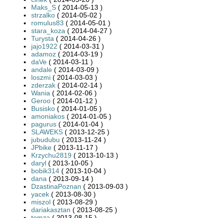
Maks_S
( 2014-05-13 )
strzalko
( 2014-05-02 )
romulus83
( 2014-05-01 )
stara_koza
( 2014-04-27 )
Turysta
( 2014-04-26 )
jajo1922
( 2014-03-31 )
adamoz
( 2014-03-19 )
daVe
( 2014-03-11 )
andale
( 2014-03-09 )
loszmi
( 2014-03-03 )
zderzak
( 2014-02-14 )
Wania
( 2014-02-06 )
Geroo
( 2014-01-12 )
Busisko
( 2014-01-05 )
amoniakos
( 2014-01-05 )
pagurus
( 2014-01-04 )
SLAWEKS
( 2013-12-25 )
jubudubu
( 2013-11-24 )
JPbike
( 2013-11-17 )
Krzychu2819
( 2013-10-13 )
daryl
( 2013-10-05 )
bobik314
( 2013-10-04 )
dana
( 2013-09-14 )
DzastinaPoznan
( 2013-09-03 )
yacek
( 2013-08-30 )
miszol
( 2013-08-29 )
dariakasztan
( 2013-08-25 )
tomza
( 2013-08-15 )