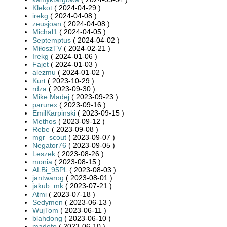
Klekot
( 2024-04-29 )
irekg
( 2024-04-08 )
zeusjoan
( 2024-04-08 )
Michał1
( 2024-04-05 )
Septemptus
( 2024-04-02 )
MiłoszTV
( 2024-02-21 )
Irekg
( 2024-01-06 )
Fajet
( 2024-01-03 )
alezmu
( 2024-01-02 )
Kurt
( 2023-10-29 )
rdza
( 2023-09-30 )
Mike Madej
( 2023-09-23 )
parurex
( 2023-09-16 )
EmilKarpinski
( 2023-09-15 )
Methos
( 2023-09-12 )
Rebe
( 2023-09-08 )
mgr_scout
( 2023-09-07 )
Negator76
( 2023-09-05 )
Leszek
( 2023-08-26 )
monia
( 2023-08-15 )
ALBi_95PL
( 2023-08-03 )
jantwarog
( 2023-08-01 )
jakub_mk
( 2023-07-21 )
Atmi
( 2023-07-18 )
Sedymen
( 2023-06-13 )
WujTom
( 2023-06-11 )
blahdong
( 2023-06-10 )
madefo
( 2023-06-10 )