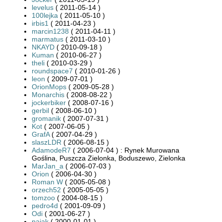
levelus
( 2011-05-14 )
100lejka
( 2011-05-10 )
irbis1
( 2011-04-23 )
marcin1238
( 2011-04-11 )
marmatus
( 2011-03-10 )
NKAYD
( 2010-09-18 )
Kuman
( 2010-06-27 )
theli
( 2010-03-29 )
roundspace7
( 2010-01-26 )
leon
( 2009-07-01 )
OrionMops
( 2009-05-28 )
Monarchis
( 2008-08-22 )
jockerbiker
( 2008-07-16 )
gerbil
( 2008-06-10 )
gromanik
( 2007-07-31 )
Kot
( 2007-06-05 )
GrafA
( 2007-04-29 )
slaszLDR
( 2006-08-15 )
AdamodeR7
( 2006-07-04 ) : Rynek Murowana
Goślina, Puszcza Zielonka, Boduszewo, Zielonka
MarJan_a
( 2006-07-03 )
Orion
( 2006-04-30 )
Roman W
( 2005-05-08 )
orzech52
( 2005-05-05 )
tomzoo
( 2004-08-15 )
pedro4d
( 2001-09-09 )
Odi
( 2001-06-27 )
pajak
( 2000-01-01 )