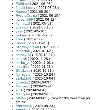
PaStKaz
( 2021-06-26 )
Jebak Leśny
( 2021-06-23 )
Kaente
( 2021-06-20 )
RycerzOrbisu
( 2021-06-19 )
naroznik99
( 2021-06-12 )
TomaszB
( 2021-05-31 )
ŁukaszH
( 2021-05-16 )
yass
( 2021-05-10 )
Roberto
( 2021-04-25 )
Żubr
( 2021-03-28 )
Hinol1
( 2021-03-21 )
Sztywny Klekot
( 2021-03-20 )
mstachul
( 2021-01-02 )
horacy 13
( 2020-12-24 )
sernikk
( 2020-11-28 )
michu_zt
( 2020-11-03 )
niedziela
( 2020-11-01 )
Skibiksus
( 2020-10-31 )
Na_szuter
( 2020-10-24 )
szala1981
( 2020-10-04 )
torpeda
( 2020-10-03 )
Maciaros
( 2020-09-24 )
albik
( 2020-09-04 )
Ma_rysia
( 2020-09-03 )
Stefan
( 2020-09-01 ) : Wycieczka rowerowa po
gminie.
Addicks34
( 2020-08-23 )
ArturZG
( 2020-08-22 )