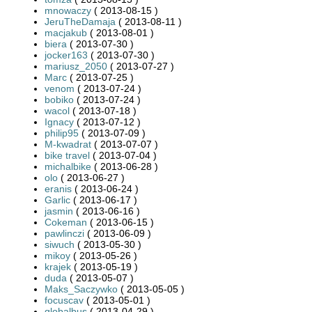
mnowaczy
( 2013-08-15 )
JeruTheDamaja
( 2013-08-11 )
macjakub
( 2013-08-01 )
biera
( 2013-07-30 )
jocker163
( 2013-07-30 )
mariusz_2050
( 2013-07-27 )
Marc
( 2013-07-25 )
venom
( 2013-07-24 )
bobiko
( 2013-07-24 )
wacol
( 2013-07-18 )
Ignacy
( 2013-07-12 )
philip95
( 2013-07-09 )
M-kwadrat
( 2013-07-07 )
bike travel
( 2013-07-04 )
michalbike
( 2013-06-28 )
olo
( 2013-06-27 )
eranis
( 2013-06-24 )
Garlic
( 2013-06-17 )
jasmin
( 2013-06-16 )
Cokeman
( 2013-06-15 )
pawlinczi
( 2013-06-09 )
siwuch
( 2013-05-30 )
mikoy
( 2013-05-26 )
krajek
( 2013-05-19 )
duda
( 2013-05-07 )
Maks_Saczywko
( 2013-05-05 )
focuscav
( 2013-05-01 )
globalbus
( 2013-04-29 )