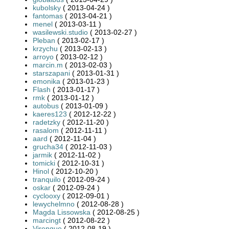
kubolsky
( 2013-04-24 )
fantomas
( 2013-04-21 )
menel
( 2013-03-11 )
wasilewski.studio
( 2013-02-27 )
Pleban
( 2013-02-17 )
krzychu
( 2013-02-13 )
arroyo
( 2013-02-12 )
marcin.m
( 2013-02-03 )
starszapani
( 2013-01-31 )
emonika
( 2013-01-23 )
Flash
( 2013-01-17 )
rmk
( 2013-01-12 )
autobus
( 2013-01-09 )
kaeres123
( 2012-12-22 )
radetzky
( 2012-11-20 )
rasalom
( 2012-11-11 )
aard
( 2012-11-04 )
grucha34
( 2012-11-03 )
jarmik
( 2012-11-02 )
tomicki
( 2012-10-31 )
Hinol
( 2012-10-20 )
tranquilo
( 2012-09-24 )
oskar
( 2012-09-24 )
cyclooxy
( 2012-09-01 )
lewychelmno
( 2012-08-28 )
Magda Lissowska
( 2012-08-25 )
marcingt
( 2012-08-22 )
Virenque
( 2012-08-19 )