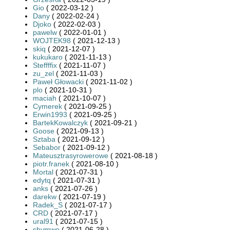
Gio
( 2022-03-12 )
Dany
( 2022-02-24 )
Djoko
( 2022-02-03 )
pawelw
( 2022-01-01 )
WOJTEK98
( 2021-12-13 )
skiq
( 2021-12-07 )
kukukaro
( 2021-11-13 )
Steffffix
( 2021-11-07 )
zu_zel
( 2021-11-03 )
Paweł Głowacki
( 2021-11-02 )
plo
( 2021-10-31 )
maciah
( 2021-10-07 )
Cymerek
( 2021-09-25 )
Erwin1993
( 2021-09-25 )
BartekKowalczyk
( 2021-09-21 )
Goose
( 2021-09-13 )
Sztaba
( 2021-09-12 )
Sebabor
( 2021-09-12 )
Mateusztrasyrowerowe
( 2021-08-18 )
piotr.franek
( 2021-08-10 )
Mortal
( 2021-07-31 )
edytq
( 2021-07-31 )
anks
( 2021-07-26 )
darekw
( 2021-07-19 )
Radek_S
( 2021-07-17 )
CRD
( 2021-07-17 )
ural91
( 2021-07-15 )
shymwo
( 2021-06-28 )