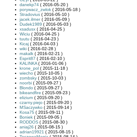
danekp74
( 2016-05-20 )
porywacz_zwlok
( 2016-05-18 )
Stradovius
( 2016-05-10 )
jacek.ilmer
( 2016-05-09 )
Dudek1989
( 2016-05-03 )
xsadusx
( 2016-04-25 )
Wiciu
( 2016-04-25 )
tuutu
( 2016-04-23 )
Kicaj
( 2016-04-03 )
wiki
( 2016-02-28 )
makalk
( 2016-02-21 )
Esprit87
( 2016-02-10 )
KALINKA
( 2016-01-06 )
krone_pol
( 2015-11-18 )
wiecho
( 2015-10-05 )
zombsky
( 2015-10-03 )
noorbi
( 2015-09-27 )
Blondo
( 2015-09-27 )
bikeandfire
( 2015-09-23 )
elizium
( 2015-09-20 )
czarny.piejo
( 2015-09-20 )
MSaczywko
( 2015-09-14 )
Kosa75
( 2015-09-11 )
Boniek
( 2015-09-05 )
RODDOS
( 2015-08-30 )
aniaj26
( 2015-08-15 )
adrian19921
( 2015-08-15 )
TeczowaMagia
( 2015-08-14 )