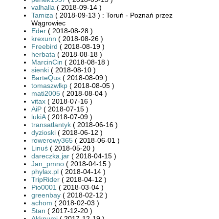
valhalla
( 2018-09-14 )
Tamiza
( 2018-09-13 ) : Toruń - Poznań przez
Wągrowiec
Eder
( 2018-08-28 )
krexunn
( 2018-08-26 )
Freebird
( 2018-08-19 )
herbata
( 2018-08-18 )
MarcinCin
( 2018-08-18 )
sienki
( 2018-08-10 )
BarteQus
( 2018-08-09 )
tomaszwlkp
( 2018-08-05 )
mati2005
( 2018-08-04 )
vitax
( 2018-07-16 )
AiP
( 2018-07-15 )
lukiA
( 2018-07-09 )
transatlantyk
( 2018-06-16 )
dyzioski
( 2018-06-12 )
rowerowy365
( 2018-06-01 )
Linuś
( 2018-05-20 )
dareczka.jar
( 2018-04-15 )
Jan_pmno
( 2018-04-15 )
phylax.pl
( 2018-04-14 )
TripRider
( 2018-04-12 )
Pio0001
( 2018-03-04 )
greenbay
( 2018-02-12 )
achom
( 2018-02-03 )
Stan
( 2017-12-20 )
Akknumi
( 2017-12-19 )