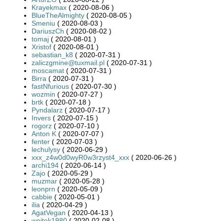
Krayekmax
( 2020-08-06 )
BlueTheAlmighty
( 2020-08-05 )
Smeniu
( 2020-08-03 )
DariuszCh
( 2020-08-02 )
tomaj
( 2020-08-01 )
Xristof
( 2020-08-01 )
sebastian_k8
( 2020-07-31 )
zaliczgmine@tuxmail.pl
( 2020-07-31 )
moscamat
( 2020-07-31 )
Birra
( 2020-07-31 )
fastNfurious
( 2020-07-30 )
wozmin
( 2020-07-27 )
brtk
( 2020-07-18 )
Pyndalarz
( 2020-07-17 )
Invers
( 2020-07-15 )
rogorz
( 2020-07-10 )
Anton K
( 2020-07-07 )
fenter
( 2020-07-03 )
lechulysy
( 2020-06-29 )
xxx_z4w0d0wyR0w3rzyst4_xxx
( 2020-06-26 )
archi194
( 2020-06-14 )
Zajo
( 2020-05-29 )
muzmar
( 2020-05-28 )
leonprn
( 2020-05-09 )
cabbie
( 2020-05-01 )
ilia
( 2020-04-29 )
AgatVegan
( 2020-04-13 )
wojtek1980
( 2020-02-08 )