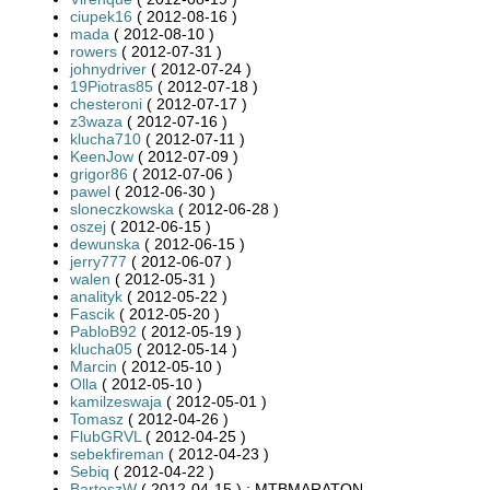
ciupek16
( 2012-08-16 )
mada
( 2012-08-10 )
rowers
( 2012-07-31 )
johnydriver
( 2012-07-24 )
19Piotras85
( 2012-07-18 )
chesteroni
( 2012-07-17 )
z3waza
( 2012-07-16 )
klucha710
( 2012-07-11 )
KeenJow
( 2012-07-09 )
grigor86
( 2012-07-06 )
pawel
( 2012-06-30 )
sloneczkowska
( 2012-06-28 )
oszej
( 2012-06-15 )
dewunska
( 2012-06-15 )
jerry777
( 2012-06-07 )
walen
( 2012-05-31 )
analityk
( 2012-05-22 )
Fascik
( 2012-05-20 )
PabloB92
( 2012-05-19 )
klucha05
( 2012-05-14 )
Marcin
( 2012-05-10 )
Olla
( 2012-05-10 )
kamilzeswaja
( 2012-05-01 )
Tomasz
( 2012-04-26 )
FlubGRVL
( 2012-04-25 )
sebekfireman
( 2012-04-23 )
Sebiq
( 2012-04-22 )
BartoszW
( 2012-04-15 ) : MTBMARATON