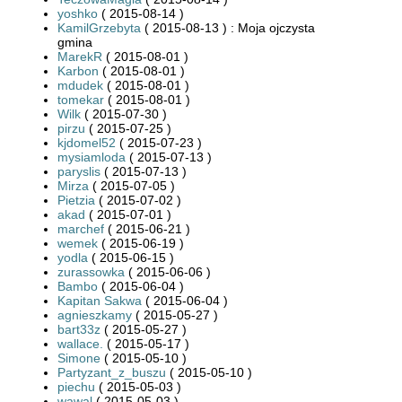
yoshko
( 2015-08-14 )
KamilGrzebyta
( 2015-08-13 ) : Moja ojczysta
gmina
MarekR
( 2015-08-01 )
Karbon
( 2015-08-01 )
mdudek
( 2015-08-01 )
tomekar
( 2015-08-01 )
Wilk
( 2015-07-30 )
pirzu
( 2015-07-25 )
kjdomel52
( 2015-07-23 )
mysiamloda
( 2015-07-13 )
paryslis
( 2015-07-13 )
Mirza
( 2015-07-05 )
Pietzia
( 2015-07-02 )
akad
( 2015-07-01 )
marchef
( 2015-06-21 )
wemek
( 2015-06-19 )
yodla
( 2015-06-15 )
zurassowka
( 2015-06-06 )
Bambo
( 2015-06-04 )
Kapitan Sakwa
( 2015-06-04 )
agnieszkamy
( 2015-05-27 )
bart33z
( 2015-05-27 )
wallace.
( 2015-05-17 )
Simone
( 2015-05-10 )
Partyzant_z_buszu
( 2015-05-10 )
piechu
( 2015-05-03 )
wawal
( 2015-05-03 )