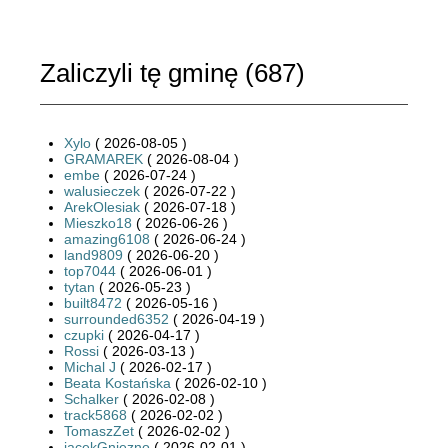
Zaliczyli tę gminę (
687
)
Xylo
( 2026-08-05 )
GRAMAREK
( 2026-08-04 )
embe
( 2026-07-24 )
walusieczek
( 2026-07-22 )
ArekOlesiak
( 2026-07-18 )
Mieszko18
( 2026-06-26 )
amazing6108
( 2026-06-24 )
land9809
( 2026-06-20 )
top7044
( 2026-06-01 )
tytan
( 2026-05-23 )
built8472
( 2026-05-16 )
surrounded6352
( 2026-04-19 )
czupki
( 2026-04-17 )
Rossi
( 2026-03-13 )
Michal J
( 2026-02-17 )
Beata Kostańska
( 2026-02-10 )
Schalker
( 2026-02-08 )
track5868
( 2026-02-02 )
TomaszZet
( 2026-02-02 )
jacekGniezno
( 2026-02-01 )