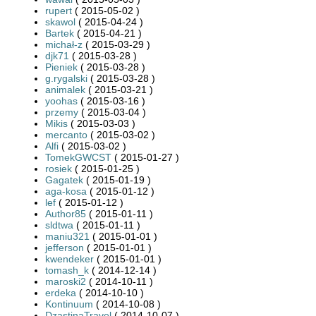
rupert
( 2015-05-02 )
skawol
( 2015-04-24 )
Bartek
( 2015-04-21 )
michał-z
( 2015-03-29 )
djk71
( 2015-03-28 )
Pieniek
( 2015-03-28 )
g.rygalski
( 2015-03-28 )
animalek
( 2015-03-21 )
yoohas
( 2015-03-16 )
przemy
( 2015-03-04 )
Mikis
( 2015-03-03 )
mercanto
( 2015-03-02 )
Alfi
( 2015-03-02 )
TomekGWCST
( 2015-01-27 )
rosiek
( 2015-01-25 )
Gagatek
( 2015-01-19 )
aga-kosa
( 2015-01-12 )
lef
( 2015-01-12 )
Author85
( 2015-01-11 )
sldtwa
( 2015-01-11 )
maniu321
( 2015-01-01 )
jefferson
( 2015-01-01 )
kwendeker
( 2015-01-01 )
tomash_k
( 2014-12-14 )
maroski2
( 2014-10-11 )
erdeka
( 2014-10-10 )
Kontinuum
( 2014-10-08 )
DzastinaTravel
( 2014-10-07 )