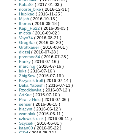
KubaSz
( 2017-01-03 )
noorbi_bike
( 2016-12-31 )
Hupikao
( 2016-11-25 )
Mijah
( 2016-10-13 )
Iberus
( 2016-09-18 )
Kapi_FS22
( 2016-09-03 )
mictka
( 2016-09-02 )
Vayo74
( 2016-08-21 )
GregBar
( 2016-08-20 )
Grottkauer
( 2016-08-01 )
didzej
( 2016-07-28 )
przemoc84
( 2016-07-28 )
Fanky
( 2016-07-16 )
marcin.g
( 2016-07-16 )
luks
( 2016-07-16 )
ZbigSow
( 2016-07-16 )
Krzysiek troll
( 2016-07-14 )
Baka Yabashi
( 2016-07-13 )
Rzodkiewka
( 2016-07-12 )
ArtKac
( 2016-07-10 )
Pirat z Helu
( 2016-07-06 )
senser
( 2016-06-15 )
hiacynt
( 2016-06-12 )
wsmolak
( 2016-06-11 )
człowiek-dzik
( 2016-06-11 )
Szyciak
( 2016-06-01 )
kaan60
( 2016-05-22 )
GZyl
( 2016-05-22 )