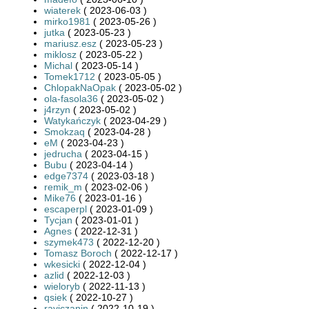
wiaterek
( 2023-06-03 )
mirko1981
( 2023-05-26 )
jutka
( 2023-05-23 )
mariusz.esz
( 2023-05-23 )
miklosz
( 2023-05-22 )
Michal
( 2023-05-14 )
Tomek1712
( 2023-05-05 )
ChlopakNaOpak
( 2023-05-02 )
ola-fasola36
( 2023-05-02 )
j4rzyn
( 2023-05-02 )
Watykańczyk
( 2023-04-29 )
Smokzaq
( 2023-04-28 )
eM
( 2023-04-23 )
jedrucha
( 2023-04-15 )
Bubu
( 2023-04-14 )
edge7374
( 2023-03-18 )
remik_m
( 2023-02-06 )
Mike76
( 2023-01-16 )
escaperpl
( 2023-01-09 )
Tycjan
( 2023-01-01 )
Agnes
( 2022-12-31 )
szymek473
( 2022-12-20 )
Tomasz Boroch
( 2022-12-17 )
wkesicki
( 2022-12-04 )
azlid
( 2022-12-03 )
wieloryb
( 2022-11-13 )
qsiek
( 2022-10-27 )
raviczanin
( 2022-10-19 )