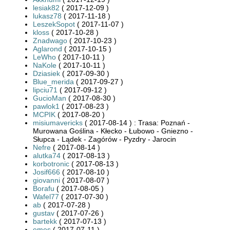
lesiak82
( 2017-12-09 )
lukasz78
( 2017-11-18 )
LeszekSopot
( 2017-11-07 )
kloss
( 2017-10-28 )
Znadwago
( 2017-10-23 )
Aglarond
( 2017-10-15 )
LeWho
( 2017-10-11 )
NaKole
( 2017-10-11 )
Dziasiek
( 2017-09-30 )
Blue_merida
( 2017-09-27 )
lipciu71
( 2017-09-12 )
GucioMan
( 2017-08-30 )
pawlok1
( 2017-08-23 )
MCPIK
( 2017-08-20 )
misiumavericks
( 2017-08-14 ) : Trasa: Poznań -
Murowana Goślina - Kłecko - Łubowo - Gniezno -
Słupca - Lądek - Zagórów - Pyzdry - Jarocin
Nefre
( 2017-08-14 )
alutka74
( 2017-08-13 )
korbotronic
( 2017-08-13 )
Josif666
( 2017-08-10 )
giovanni
( 2017-08-07 )
Borafu
( 2017-08-05 )
Wafel77
( 2017-07-30 )
ab
( 2017-07-28 )
gustav
( 2017-07-26 )
bartekk
( 2017-07-13 )
emes
( 2017-07-11 )