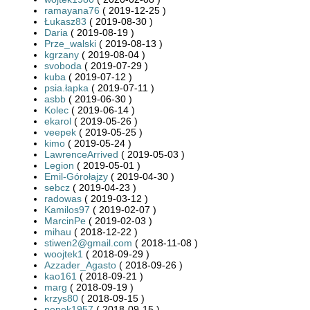
ramayana76
( 2019-12-25 )
Łukasz83
( 2019-08-30 )
Daria
( 2019-08-19 )
Prze_walski
( 2019-08-13 )
kgrzany
( 2019-08-04 )
svoboda
( 2019-07-29 )
kuba
( 2019-07-12 )
psia.łapka
( 2019-07-11 )
asbb
( 2019-06-30 )
Kolec
( 2019-06-14 )
ekarol
( 2019-05-26 )
veepek
( 2019-05-25 )
kimo
( 2019-05-24 )
LawrenceArrived
( 2019-05-03 )
Legion
( 2019-05-01 )
Emil-Górołajzy
( 2019-04-30 )
sebcz
( 2019-04-23 )
radowas
( 2019-03-12 )
Kamilos97
( 2019-02-07 )
MarcinPe
( 2019-02-03 )
mihau
( 2018-12-22 )
stiwen2@gmail.com
( 2018-11-08 )
woojtek1
( 2018-09-29 )
Azzader_Agasto
( 2018-09-26 )
kao161
( 2018-09-21 )
marg
( 2018-09-19 )
krzys80
( 2018-09-15 )
penek1957
( 2018-09-15 )