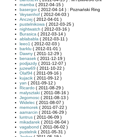
mamba
( 2012-04-15 )
basergor
( 2012-04-14 ) : Poznański Ring
Veysenhof
( 2012-04-03 )
Anczej
( 2012-04-01 )
pustelnikowa
( 2012-03-25 )
nightwatch
( 2012-03-16 )
Burasica
( 2012-03-14 )
ablababla
( 2012-03-11 )
leeo1
( 2012-02-03 )
barklu
( 2012-01-01 )
Dawny
( 2011-12-29 )
benasek
( 2011-12-19 )
podjazdy
( 2011-12-07 )
juzew69
( 2011-10-22 )
Olaf94
( 2011-09-16 )
kujacik
( 2011-09-12 )
yan
( 2011-09-12 )
Ricardo
( 2011-08-29 )
malysztaki
( 2011-08-16 )
Jegomosc
( 2011-08-13 )
Widelec
( 2011-08-07 )
memorek
( 2011-07-22 )
aamarcin
( 2011-06-29 )
luntrus
( 2011-06-09 )
mikadarek
( 2011-06-04 )
vagabond
( 2011-06-02 )
pustelnik
( 2011-05-31 )
Jocker
( 2011-05-19 )