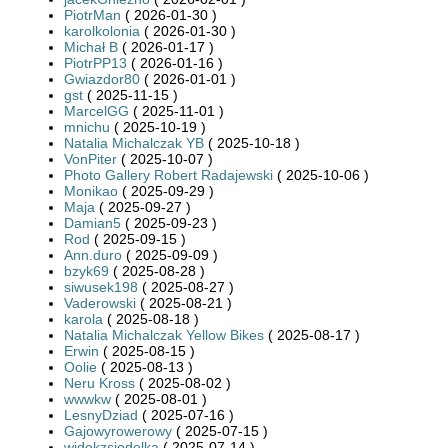
PiotrMan
( 2026-01-30 )
karolkolonia
( 2026-01-30 )
Michał B
( 2026-01-17 )
PiotrPP13
( 2026-01-16 )
Gwiazdor80
( 2026-01-01 )
gst
( 2025-11-15 )
MarcelGG
( 2025-11-01 )
mnichu
( 2025-10-19 )
Natalia Michalczak YB
( 2025-10-18 )
VonPiter
( 2025-10-07 )
Photo Gallery Robert Radajewski
( 2025-10-06 )
Monikao
( 2025-09-29 )
Maja
( 2025-09-27 )
Damian5
( 2025-09-23 )
Rod
( 2025-09-15 )
Ann.duro
( 2025-09-09 )
bzyk69
( 2025-08-28 )
siwusek198
( 2025-08-27 )
Vaderowski
( 2025-08-21 )
karola
( 2025-08-18 )
Natalia Michalczak Yellow Bikes
( 2025-08-17 )
Erwin
( 2025-08-15 )
Oolie
( 2025-08-13 )
Neru Kross
( 2025-08-02 )
wwwkw
( 2025-08-01 )
LesnyDziad
( 2025-07-16 )
Gajowyrowerowy
( 2025-07-15 )
widokzsiodelka
( 2025-07-14 )