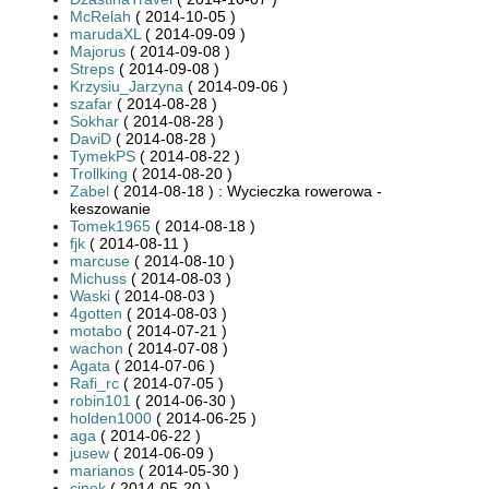
McRelah
( 2014-10-05 )
marudaXL
( 2014-09-09 )
Majorus
( 2014-09-08 )
Streps
( 2014-09-08 )
Krzysiu_Jarzyna
( 2014-09-06 )
szafar
( 2014-08-28 )
Sokhar
( 2014-08-28 )
DaviD
( 2014-08-28 )
TymekPS
( 2014-08-22 )
Trollking
( 2014-08-20 )
Zabel
( 2014-08-18 ) : Wycieczka rowerowa -
keszowanie
Tomek1965
( 2014-08-18 )
fjk
( 2014-08-11 )
marcuse
( 2014-08-10 )
Michuss
( 2014-08-03 )
Waski
( 2014-08-03 )
4gotten
( 2014-08-03 )
motabo
( 2014-07-21 )
wachon
( 2014-07-08 )
Agata
( 2014-07-06 )
Rafi_rc
( 2014-07-05 )
robin101
( 2014-06-30 )
holden1000
( 2014-06-25 )
aga
( 2014-06-22 )
jusew
( 2014-06-09 )
marianos
( 2014-05-30 )
cinek
( 2014-05-20 )