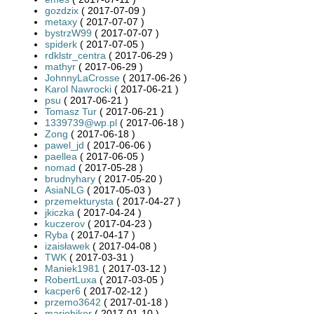
gozdzix
( 2017-07-09 )
metaxy
( 2017-07-07 )
bystrzW99
( 2017-07-07 )
spiderk
( 2017-07-05 )
rdklstr_centra
( 2017-06-29 )
mathyr
( 2017-06-29 )
JohnnyLaCrosse
( 2017-06-26 )
Karol Nawrocki
( 2017-06-21 )
psu
( 2017-06-21 )
Tomasz Tur
( 2017-06-21 )
1339739@wp.pl
( 2017-06-18 )
Zong
( 2017-06-18 )
pawel_jd
( 2017-06-06 )
paellea
( 2017-06-05 )
nomad
( 2017-05-28 )
brudnyhary
( 2017-05-20 )
AsiaNLG
( 2017-05-03 )
przemekturysta
( 2017-04-27 )
jkiczka
( 2017-04-24 )
kuczerov
( 2017-04-23 )
Ryba
( 2017-04-17 )
izaisławek
( 2017-04-08 )
TWK
( 2017-03-31 )
Maniek1981
( 2017-03-12 )
RobertLuxa
( 2017-03-05 )
kacper6
( 2017-02-12 )
przemo3642
( 2017-01-18 )
mariobiker
( 2017-01-10 )