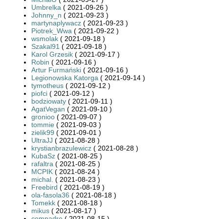
Umbrelka
( 2021-09-26 )
Johnny_n
( 2021-09-23 )
martynaplywacz
( 2021-09-23 )
Piotrek_Wwa
( 2021-09-22 )
wsmolak
( 2021-09-18 )
Szakal91
( 2021-09-18 )
Karol Grzesik
( 2021-09-17 )
Robin
( 2021-09-16 )
Artur Furmański
( 2021-09-16 )
Legionowska Katorga
( 2021-09-14 )
tymotheus
( 2021-09-12 )
piofci
( 2021-09-12 )
bodziowaty
( 2021-09-11 )
AgatVegan
( 2021-09-10 )
gronioo
( 2021-09-07 )
tommie
( 2021-09-03 )
zielik99
( 2021-09-01 )
UltraJJ
( 2021-08-28 )
krystianbrazulewicz
( 2021-08-28 )
KubaSz
( 2021-08-25 )
rafaltra
( 2021-08-25 )
MCPIK
( 2021-08-24 )
michal.
( 2021-08-23 )
Freebird
( 2021-08-19 )
ola-fasola36
( 2021-08-18 )
Tomekk
( 2021-08-18 )
mikus
( 2021-08-17 )
compadre
( 2021-08-15 )