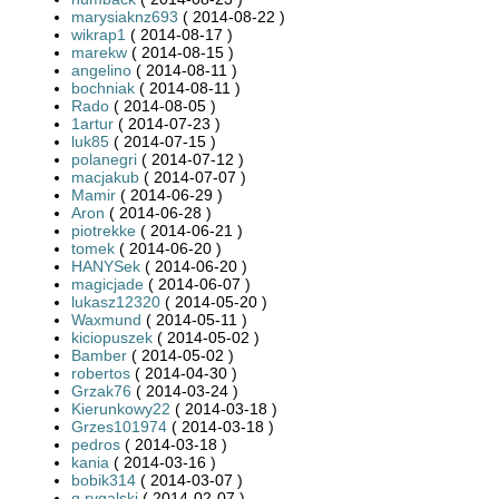
marysiaknz693
( 2014-08-22 )
wikrap1
( 2014-08-17 )
marekw
( 2014-08-15 )
angelino
( 2014-08-11 )
bochniak
( 2014-08-11 )
Rado
( 2014-08-05 )
1artur
( 2014-07-23 )
luk85
( 2014-07-15 )
polanegri
( 2014-07-12 )
macjakub
( 2014-07-07 )
Mamir
( 2014-06-29 )
Aron
( 2014-06-28 )
piotrekke
( 2014-06-21 )
tomek
( 2014-06-20 )
HANYSek
( 2014-06-20 )
magicjade
( 2014-06-07 )
lukasz12320
( 2014-05-20 )
Waxmund
( 2014-05-11 )
kiciopuszek
( 2014-05-02 )
Bamber
( 2014-05-02 )
robertos
( 2014-04-30 )
Grzak76
( 2014-03-24 )
Kierunkowy22
( 2014-03-18 )
Grzes101974
( 2014-03-18 )
pedros
( 2014-03-18 )
kania
( 2014-03-16 )
bobik314
( 2014-03-07 )
g.rygalski
( 2014-02-07 )