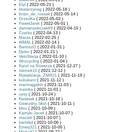
Etyl
( 2022-05-21 )
kkatarzynag
( 2022-05-18 )
brian_de_rossali
( 2022-05-14 )
GrzesKa
( 2022-05-02 )
PawelJanik
( 2022-05-01 )
damiansobczak69
( 2022-04-15 )
Czarko
( 2022-04-13 )
Maras
( 2022-02-25 )
WMAL
( 2022-02-14 )
BartoszO
( 2022-01-31 )
Djoko
( 2022-01-21 )
VeloStacja
( 2022-01-10 )
Wrocycling
( 2022-01-04 )
Karol na Rowerze
( 2021-12-27 )
niemek10
( 2021-12-12 )
Rywalizacja_ZMR21
( 2021-11-19 )
kukukaro
( 2021-11-12 )
marmajgabin
( 2021-11-03 )
mamba
( 2021-11-01 )
uysy
( 2021-10-24 )
Kwabiak
( 2021-10-18 )
Gwiezdny Słoń
( 2021-10-11 )
klisu
( 2021-10-09 )
Kamyki Jacek
( 2021-10-07 )
maciah
( 2021-10-07 )
bartekd
( 2021-10-06 )
Emeq321
( 2021-10-05 )
MichalO
( 2021-09-27 )