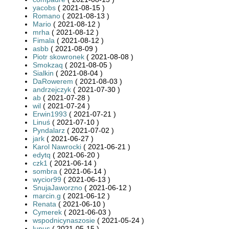
yacobs
( 2021-08-15 )
Romano
( 2021-08-13 )
Mario
( 2021-08-12 )
mrha
( 2021-08-12 )
Fimala
( 2021-08-12 )
asbb
( 2021-08-09 )
Piotr skowronek
( 2021-08-08 )
Smokzaq
( 2021-08-05 )
Sialkin
( 2021-08-04 )
DaRowerem
( 2021-08-03 )
andrzejczyk
( 2021-07-30 )
ab
( 2021-07-28 )
wil
( 2021-07-24 )
Erwin1993
( 2021-07-21 )
Linuś
( 2021-07-10 )
Pyndalarz
( 2021-07-02 )
jark
( 2021-06-27 )
Karol Nawrocki
( 2021-06-21 )
edytq
( 2021-06-20 )
czk1
( 2021-06-14 )
sombra
( 2021-06-14 )
wycior99
( 2021-06-13 )
SnujaJaworzno
( 2021-06-12 )
marcin.g
( 2021-06-12 )
Renata
( 2021-06-10 )
Cymerek
( 2021-06-03 )
wspodnicynaszosie
( 2021-05-24 )
lupus
( 2021-05-15 )