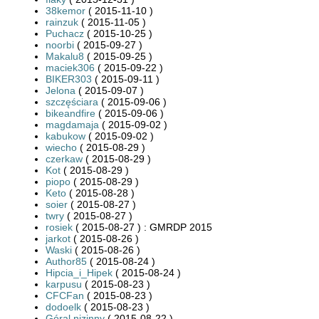
38kemor
( 2015-11-10 )
rainzuk
( 2015-11-05 )
Puchacz
( 2015-10-25 )
noorbi
( 2015-09-27 )
Makalu8
( 2015-09-25 )
maciek306
( 2015-09-22 )
BIKER303
( 2015-09-11 )
Jelona
( 2015-09-07 )
szczęściara
( 2015-09-06 )
bikeandfire
( 2015-09-06 )
magdamaja
( 2015-09-02 )
kabukow
( 2015-09-02 )
wiecho
( 2015-08-29 )
czerkaw
( 2015-08-29 )
Kot
( 2015-08-29 )
piopo
( 2015-08-29 )
Keto
( 2015-08-28 )
soier
( 2015-08-27 )
twry
( 2015-08-27 )
rosiek
( 2015-08-27 ) : GMRDP 2015
jarkot
( 2015-08-26 )
Waski
( 2015-08-26 )
Author85
( 2015-08-24 )
Hipcia_i_Hipek
( 2015-08-24 )
karpusu
( 2015-08-23 )
CFCFan
( 2015-08-23 )
dodoelk
( 2015-08-23 )
Góral nizinny
( 2015-08-22 )