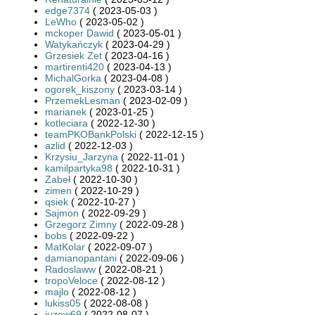
edge7374
( 2023-05-03 )
LeWho
( 2023-05-02 )
mckoper Dawid
( 2023-05-01 )
Watykańczyk
( 2023-04-29 )
Grzesiek Zet
( 2023-04-16 )
martirenti420
( 2023-04-13 )
MichalGorka
( 2023-04-08 )
ogorek_kiszony
( 2023-03-14 )
PrzemekLesman
( 2023-02-09 )
marianek
( 2023-01-25 )
kotleciara
( 2022-12-30 )
teamPKOBankPolski
( 2022-12-15 )
azlid
( 2022-12-03 )
Krzysiu_Jarzyna
( 2022-11-01 )
kamilpartyka98
( 2022-10-31 )
Zabeł
( 2022-10-30 )
zimen
( 2022-10-29 )
qsiek
( 2022-10-27 )
Sajmon
( 2022-09-29 )
Grzegorz Zimny
( 2022-09-28 )
bobs
( 2022-09-22 )
MatKolar
( 2022-09-07 )
damianopantani
( 2022-09-06 )
Radoslaww
( 2022-08-21 )
tropoVeloce
( 2022-08-12 )
majlo
( 2022-08-12 )
lukiss05
( 2022-08-08 )
juzew69
( 2022-08-07 )