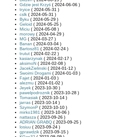
Gdzie jest Krzyś
( 2024-06-06 )
tryice
( 2024-05-31 )
cslk
( 2024-05-31 )
Byku
( 2024-05-29 )
Geloid
( 2024-05-25 )
Miciu
( 2024-05-08 )
morowy
( 2024-04-29 )
MG
( 2024-03-27 )
Banan
( 2024-03-04 )
Bartosz81
( 2024-02-24 )
trutut
( 2024-02-22 )
kasiarzynak
( 2024-02-17 )
aksimoN
( 2024-02-08 )
JacekZielinski
( 2024-01-12 )
Swoimi Drogami
( 2024-01-03 )
Fajet
( 2024-01-03 )
alezmu
( 2024-01-02 )
Jeyek
( 2023-10-30 )
pawelpodroznik
( 2023-10-28 )
Tomasiak
( 2023-10-14 )
jarras
( 2023-10-14 )
SzymonP
( 2023-10-10 )
mirko1981
( 2023-10-06 )
nattasza
( 2023-09-26 )
ADRIAN GRABQ
( 2023-09-25 )
losiuu
( 2023-09-24 )
gprawdzik
( 2023-09-15 )
KGos32
( 2023-09-09 )