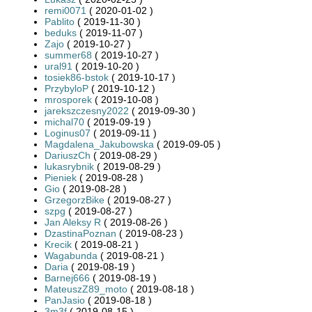
remi0071
( 2020-01-02 )
Pablito
( 2019-11-30 )
beduks
( 2019-11-07 )
Zajo
( 2019-10-27 )
summer68
( 2019-10-27 )
ural91
( 2019-10-20 )
tosiek86-bstok
( 2019-10-17 )
PrzybyloP
( 2019-10-12 )
mrosporek
( 2019-10-08 )
jarekszczesny2022
( 2019-09-30 )
michal70
( 2019-09-19 )
Loginus07
( 2019-09-11 )
Magdalena_Jakubowska
( 2019-09-05 )
DariuszCh
( 2019-08-29 )
lukasrybnik
( 2019-08-29 )
Pieniek
( 2019-08-28 )
Gio
( 2019-08-28 )
GrzegorzBike
( 2019-08-27 )
szpg
( 2019-08-27 )
Jan Aleksy R
( 2019-08-26 )
DzastinaPoznan
( 2019-08-23 )
Krecik
( 2019-08-21 )
Wagabunda
( 2019-08-21 )
Daria
( 2019-08-19 )
Barnej666
( 2019-08-19 )
MateuszZ89_moto
( 2019-08-18 )
PanJasio
( 2019-08-18 )
3m3f
( 2019-08-15 )