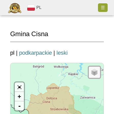
☰
PL
Gmina Cisna
pl |
podkarpackie
|
leski
+
-