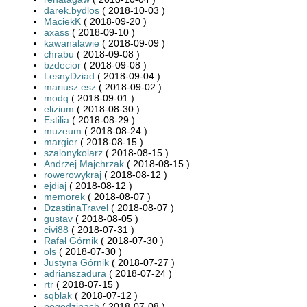
darek.bydlos
( 2018-10-03 )
MaciekK
( 2018-09-20 )
axass
( 2018-09-10 )
kawanalawie
( 2018-09-09 )
chrabu
( 2018-09-08 )
bzdecior
( 2018-09-08 )
LesnyDziad
( 2018-09-04 )
mariusz.esz
( 2018-09-02 )
modq
( 2018-09-01 )
elizium
( 2018-08-30 )
Estilia
( 2018-08-29 )
muzeum
( 2018-08-24 )
margier
( 2018-08-15 )
szalonykolarz
( 2018-08-15 )
Andrzej Majchrzak
( 2018-08-15 )
rowerowykraj
( 2018-08-12 )
ejdiaj
( 2018-08-12 )
memorek
( 2018-08-07 )
DzastinaTravel
( 2018-08-07 )
gustav
( 2018-08-05 )
civi88
( 2018-07-31 )
Rafał Górnik
( 2018-07-30 )
ols
( 2018-07-30 )
Justyna Górnik
( 2018-07-27 )
adrianszadura
( 2018-07-24 )
rtr
( 2018-07-15 )
sqblak
( 2018-07-12 )
pogodzinach
( 2018-07-08 )