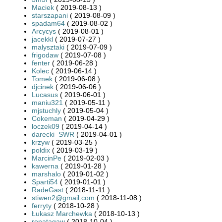
Maciek
( 2019-08-13 )
starszapani
( 2019-08-09 )
spadam64
( 2019-08-02 )
Arcycys
( 2019-08-01 )
jacekkl
( 2019-07-27 )
malysztaki
( 2019-07-09 )
frigodaw
( 2019-07-08 )
fenter
( 2019-06-28 )
Kolec
( 2019-06-14 )
Tomek
( 2019-06-08 )
djcinek
( 2019-06-06 )
Lucasus
( 2019-06-01 )
maniu321
( 2019-05-11 )
mjstuchly
( 2019-05-04 )
Cokeman
( 2019-04-29 )
loczek09
( 2019-04-14 )
darecki_SWR
( 2019-04-01 )
krzyw
( 2019-03-25 )
poldix
( 2019-03-19 )
MarcinPe
( 2019-02-03 )
kawerna
( 2019-01-28 )
marshalo
( 2019-01-02 )
Sparti54
( 2019-01-01 )
RadeGast
( 2018-11-11 )
stiwen2@gmail.com
( 2018-11-08 )
ferryty
( 2018-10-28 )
Łukasz Marchewka
( 2018-10-13 )
renatagaw
( 2018-10-04 )