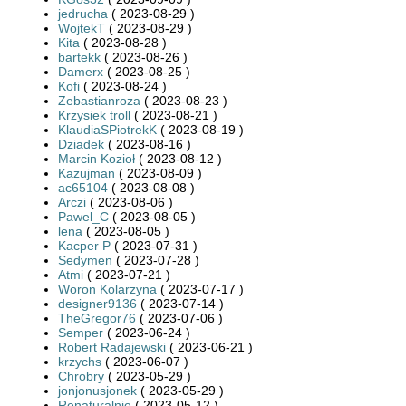
jedrucha
( 2023-08-29 )
WojtekT
( 2023-08-29 )
Kita
( 2023-08-28 )
bartekk
( 2023-08-26 )
Damerx
( 2023-08-25 )
Kofi
( 2023-08-24 )
Zebastianroza
( 2023-08-23 )
Krzysiek troll
( 2023-08-21 )
KlaudiaSPiotrekK
( 2023-08-19 )
Dziadek
( 2023-08-16 )
Marcin Kozioł
( 2023-08-12 )
Kazujman
( 2023-08-09 )
ac65104
( 2023-08-08 )
Arczi
( 2023-08-06 )
Pawel_C
( 2023-08-05 )
lena
( 2023-08-05 )
Kacper P
( 2023-07-31 )
Sedymen
( 2023-07-28 )
Atmi
( 2023-07-21 )
Woron Kolarzyna
( 2023-07-17 )
designer9136
( 2023-07-14 )
TheGregor76
( 2023-07-06 )
Semper
( 2023-06-24 )
Robert Radajewski
( 2023-06-21 )
krzychs
( 2023-06-07 )
Chrobry
( 2023-05-29 )
jonjonusjonek
( 2023-05-29 )
Renaturalnie
( 2023-05-12 )