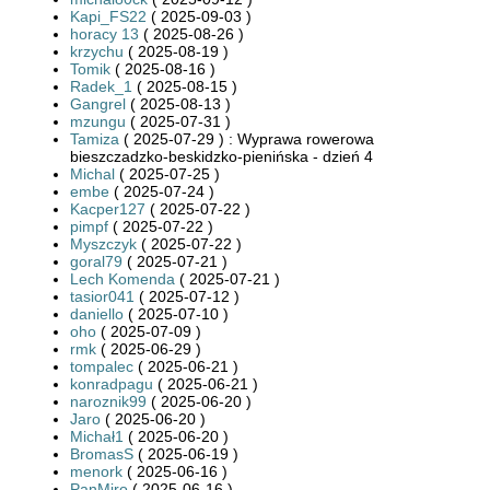
Kapi_FS22
( 2025-09-03 )
horacy 13
( 2025-08-26 )
krzychu
( 2025-08-19 )
Tomik
( 2025-08-16 )
Radek_1
( 2025-08-15 )
Gangrel
( 2025-08-13 )
mzungu
( 2025-07-31 )
Tamiza
( 2025-07-29 ) : Wyprawa rowerowa
bieszczadzko-beskidzko-pienińska - dzień 4
Michal
( 2025-07-25 )
embe
( 2025-07-24 )
Kacper127
( 2025-07-22 )
pimpf
( 2025-07-22 )
Myszczyk
( 2025-07-22 )
goral79
( 2025-07-21 )
Lech Komenda
( 2025-07-21 )
tasior041
( 2025-07-12 )
daniello
( 2025-07-10 )
oho
( 2025-07-09 )
rmk
( 2025-06-29 )
tompalec
( 2025-06-21 )
konradpagu
( 2025-06-21 )
naroznik99
( 2025-06-20 )
Jaro
( 2025-06-20 )
Michał1
( 2025-06-20 )
BromasS
( 2025-06-19 )
menork
( 2025-06-16 )
PanMiro
( 2025-06-16 )