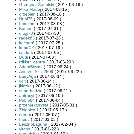
Grzegorz Świtalski
( 2017-08-16 )
Mike Madej
( 2017-08-15 )
grzebien
( 2017-08-10 )
Hubi75
( 2017-08-09 )
Imaginer
( 2017-08-08 )
Kuman
( 2017-07-31 )
dlugi73
( 2017-07-30 )
radek83
( 2017-07-28 )
kacper6
( 2017-07-25 )
kubaCZ
( 2017-07-16 )
spiderk
( 2017-07-05 )
Dudi
( 2017-07-03 )
rdklstr_centra
( 2017-06-29 )
AdamBiczak
( 2017-06-24 )
Andrzej Szcz2509
( 2017-06-22 )
LadyAga
( 2017-06-14 )
voit
( 2017-06-14 )
jkiczka
( 2017-06-12 )
superbodzio
( 2017-06-11 )
antracyt
( 2017-06-10 )
Pablo84
( 2017-06-04 )
przemekturysta
( 2017-05-31 )
Zbigniew.I
( 2017-05-17 )
średni
( 2017-05-07 )
fripuc
( 2017-03-03 )
LesznoLaguna
( 2017-02-04 )
vitoos
( 2017-01-22 )
mariobiker
( 2017-01-10 )