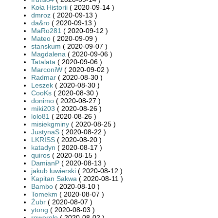
Koła Historii
( 2020-09-14 )
dmroz
( 2020-09-13 )
da&ro
( 2020-09-13 )
MaRo281
( 2020-09-12 )
Mateo
( 2020-09-09 )
stanskum
( 2020-09-07 )
Magdalena
( 2020-09-06 )
Tatalata
( 2020-09-06 )
MarconiW
( 2020-09-02 )
Radmar
( 2020-08-30 )
Leszek
( 2020-08-30 )
CooKs
( 2020-08-30 )
donimo
( 2020-08-27 )
miki203
( 2020-08-26 )
lolo81
( 2020-08-26 )
misiekgminy
( 2020-08-25 )
JustynaS
( 2020-08-22 )
LKRISS
( 2020-08-20 )
katadyn
( 2020-08-17 )
quiros
( 2020-08-15 )
DamianP
( 2020-08-13 )
jakub.luwierski
( 2020-08-12 )
Kapitan Sakwa
( 2020-08-11 )
Bambo
( 2020-08-10 )
Tomekm
( 2020-08-07 )
Żubr
( 2020-08-07 )
ytong
( 2020-08-03 )
rowerolo
( 2020-08-02 )