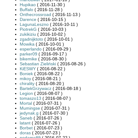
Hupikao
( 2016-11-30 )
Buffalo
( 2016-11-28 )
Onthecrossroad
( 2016-11-13 )
Darence
( 2016-10-15 )
LagunaLeszno
( 2016-10-11 )
PiotrekG
( 2016-10-03 )
zukikiziu
( 2016-10-02 )
zgadnijktoto
( 2016-10-01 )
Mowika
( 2016-10-01 )
esperlando
( 2016-09-29 )
parker09
( 2016-09-17 )
bikemike
( 2016-08-30 )
Sebastian Zieliński
( 2016-08-26 )
KiESWY
( 2016-08-22 )
Boniek
( 2016-08-22 )
mikoy
( 2016-08-21 )
chirality
( 2016-08-20 )
BartekGrzywacz
( 2016-08-18 )
Legion
( 2016-08-07 )
tomaszo13
( 2016-08-07 )
Mortal
( 2016-07-31 )
Mumingse
( 2016-07-31 )
jedynak.g
( 2016-07-30 )
Saneb
( 2016-07-26 )
latant
( 2016-07-26 )
Borbet
( 2016-07-23 )
doras
( 2016-07-23 )
nodame89
( 2016-07-22 )