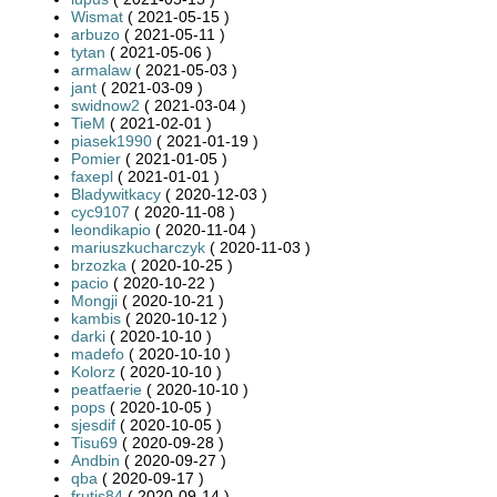
Wismat
( 2021-05-15 )
arbuzo
( 2021-05-11 )
tytan
( 2021-05-06 )
armalaw
( 2021-05-03 )
jant
( 2021-03-09 )
swidnow2
( 2021-03-04 )
TieM
( 2021-02-01 )
piasek1990
( 2021-01-19 )
Pomier
( 2021-01-05 )
faxepl
( 2021-01-01 )
Bladywitkacy
( 2020-12-03 )
cyc9107
( 2020-11-08 )
leondikapio
( 2020-11-04 )
mariuszkucharczyk
( 2020-11-03 )
brzozka
( 2020-10-25 )
pacio
( 2020-10-22 )
Mongji
( 2020-10-21 )
kambis
( 2020-10-12 )
darki
( 2020-10-10 )
madefo
( 2020-10-10 )
Kolorz
( 2020-10-10 )
peatfaerie
( 2020-10-10 )
pops
( 2020-10-05 )
sjesdif
( 2020-10-05 )
Tisu69
( 2020-09-28 )
Andbin
( 2020-09-27 )
qba
( 2020-09-17 )
frutis84
( 2020-09-14 )