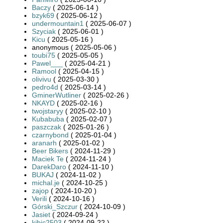
Baczy
( 2025-06-14 )
bzyk69
( 2025-06-12 )
undermountain1
( 2025-06-07 )
Szyciak
( 2025-06-01 )
Kicu
( 2025-05-16 )
anonymous ( 2025-05-06 )
toubi75
( 2025-05-05 )
Pawel___
( 2025-04-21 )
Ramool
( 2025-04-15 )
olivivu
( 2025-03-30 )
pedro4d
( 2025-03-14 )
GminerWutliner
( 2025-02-26 )
NKAYD
( 2025-02-16 )
twojstaryy
( 2025-02-10 )
Kubabuba
( 2025-02-07 )
paszczak
( 2025-01-26 )
czarnybond
( 2025-01-04 )
aranarh
( 2025-01-02 )
Beer Bikers
( 2024-11-29 )
Maciek Te
( 2024-11-24 )
DarekDaro
( 2024-11-10 )
BUKAJ
( 2024-11-02 )
michal.je
( 2024-10-25 )
zajop
( 2024-10-20 )
Verili
( 2024-10-16 )
Górski_Szczur
( 2024-10-09 )
Jasiet
( 2024-09-24 )
kibic2503
( 2024-09-22 )