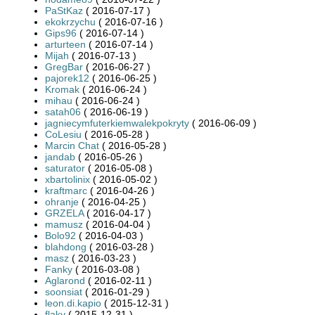
PaStKaz
( 2016-07-17 )
ekokrzychu
( 2016-07-16 )
Gips96
( 2016-07-14 )
arturteen
( 2016-07-14 )
Mijah
( 2016-07-13 )
GregBar
( 2016-06-27 )
pajorek12
( 2016-06-25 )
Kromak
( 2016-06-24 )
mihau
( 2016-06-24 )
satah06
( 2016-06-19 )
jagniecymfuterkiemwalekpokryty
( 2016-06-09 )
CoLesiu
( 2016-05-28 )
Marcin Chat
( 2016-05-28 )
jandab
( 2016-05-26 )
saturator
( 2016-05-08 )
xbartolinix
( 2016-05-02 )
kraftmarc
( 2016-04-26 )
ohranje
( 2016-04-25 )
GRZELA
( 2016-04-17 )
mamusz
( 2016-04-04 )
Bolo92
( 2016-04-03 )
blahdong
( 2016-03-28 )
masz
( 2016-03-23 )
Fanky
( 2016-03-08 )
Aglarond
( 2016-02-11 )
soonsiat
( 2016-01-29 )
leon.di.kapio
( 2015-12-31 )
flaky
( 2015-12-31 )