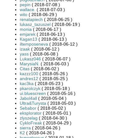
pepin
( 2018-07-08 )
wallace.
( 2018-07-03 )
wito
( 2018-06-29 )
renatapiech
( 2018-06-25 )
lukasz_tazuszel
( 2018-06-19 )
monia
( 2018-06-17 )
emjarek
( 2018-06-13 )
Kagan13
( 2018-06-13 )
iltemposeneva
( 2018-06-12 )
izaak
( 2018-06-12 )
yass
( 2018-06-08 )
Lukasz046
( 2018-06-07 )
MarysiaN.
( 2018-06-03 )
Citas
( 2018-06-02 )
kazzz100
( 2018-05-26 )
andres12
( 2018-05-25 )
kac3ka
( 2018-05-23 )
pkarolczyk
( 2018-05-18 )
ui.bluescreen
( 2018-05-16 )
Jabol4all
( 2018-05-04 )
Ultra&Turysta
( 2018-05-03 )
Sebabor
( 2018-05-02 )
eksplorator
( 2018-05-01 )
zlyszelag
( 2018-04-30 )
CykloFreak
( 2018-04-29 )
sierra
( 2018-04-26 )
K2
( 2018-04-26 )
hypoglossus
( 2018-01-18 )