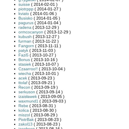
suisse
( 2014-02-01 )
piotrppp
( 2014-01-27 )
kviato
( 2014-01-06 )
Busisko
( 2014-01-05 )
pagurus
( 2014-01-04 )
radena
( 2013-12-29 )
ormcocanyon
( 2013-12-29 )
kubush
( 2013-12-27 )
furman
( 2013-11-22 )
Fangorn
( 2013-11-11 )
patyk
( 2013-11-03 )
Fazi5
( 2013-10-27 )
Bonus
( 2013-10-16 )
stasiek
( 2013-10-07 )
Czaarroo!!
( 2013-10-04 )
wiecha
( 2013-10-01 )
acek
( 2013-09-23 )
ttolaf
( 2013-09-21 )
Recon
( 2013-09-19 )
serkuson
( 2013-09-14 )
izaisławek
( 2013-09-05 )
waxmund1
( 2013-09-03 )
Rebe
( 2013-08-31 )
kolica
( 2013-08-30 )
miszol
( 2013-08-29 )
PiotrBak
( 2013-08-23 )
zakol13
( 2013-08-23 )
jacobsen
( 2013-08-16 )