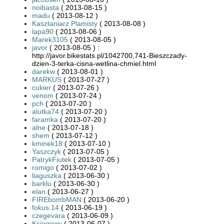
noibasta
( 2013-08-15 )
madu
( 2013-08-12 )
Kasztaniarz Plamisty
( 2013-08-08 )
lapa90
( 2013-08-06 )
Marek3105
( 2013-08-05 )
javor
( 2013-08-05 ) :
http://javor.bikestats.pl/1042700,741-Bieszczady-
dzien-3-terka-cisna-wetlina-chmiel.html
darekw
( 2013-08-01 )
MARKUS
( 2013-07-27 )
cukier
( 2013-07-26 )
venom
( 2013-07-24 )
pch
( 2013-07-20 )
alutka74
( 2013-07-20 )
faramka
( 2013-07-20 )
alne
( 2013-07-18 )
shem
( 2013-07-12 )
kminek18
( 2013-07-10 )
Yaszczyk
( 2013-07-05 )
PatrykFiutek
( 2013-07-05 )
romigo
( 2013-07-02 )
liaguszka
( 2013-06-30 )
barklu
( 2013-06-30 )
elan
( 2013-06-27 )
FIREbombMAN
( 2013-06-20 )
fokus.14
( 2013-06-19 )
czegevara
( 2013-06-09 )
Księgowy
( 2013-06-07 )