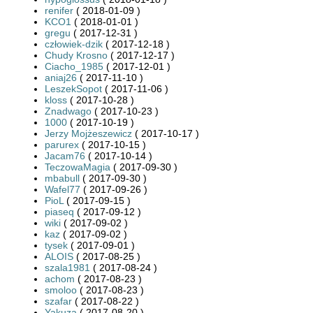
renifer
( 2018-01-09 )
KCO1
( 2018-01-01 )
gregu
( 2017-12-31 )
człowiek-dzik
( 2017-12-18 )
Chudy Krosno
( 2017-12-17 )
Ciacho_1985
( 2017-12-01 )
aniaj26
( 2017-11-10 )
LeszekSopot
( 2017-11-06 )
kloss
( 2017-10-28 )
Znadwago
( 2017-10-23 )
1000
( 2017-10-19 )
Jerzy Mojżeszewicz
( 2017-10-17 )
parurex
( 2017-10-15 )
Jacam76
( 2017-10-14 )
TeczowaMagia
( 2017-09-30 )
mbabull
( 2017-09-30 )
Wafel77
( 2017-09-26 )
PioL
( 2017-09-15 )
piaseq
( 2017-09-12 )
wiki
( 2017-09-02 )
kaz
( 2017-09-02 )
tysek
( 2017-09-01 )
ALOIS
( 2017-08-25 )
szala1981
( 2017-08-24 )
achom
( 2017-08-23 )
smoloo
( 2017-08-23 )
szafar
( 2017-08-22 )
Yakuza
( 2017-08-20 )