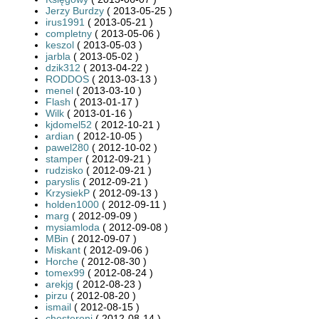
Jerzy Burdzy
( 2013-05-25 )
irus1991
( 2013-05-21 )
completny
( 2013-05-06 )
keszol
( 2013-05-03 )
jarbla
( 2013-05-02 )
dzik312
( 2013-04-22 )
RODDOS
( 2013-03-13 )
menel
( 2013-03-10 )
Flash
( 2013-01-17 )
Wilk
( 2013-01-16 )
kjdomel52
( 2012-10-21 )
ardian
( 2012-10-05 )
pawel280
( 2012-10-02 )
stamper
( 2012-09-21 )
rudzisko
( 2012-09-21 )
paryslis
( 2012-09-21 )
KrzysiekP
( 2012-09-13 )
holden1000
( 2012-09-11 )
marg
( 2012-09-09 )
mysiamloda
( 2012-09-08 )
MBin
( 2012-09-07 )
Miskant
( 2012-09-06 )
Horche
( 2012-08-30 )
tomex99
( 2012-08-24 )
arekjg
( 2012-08-23 )
pirzu
( 2012-08-20 )
ismail
( 2012-08-15 )
chesteroni
( 2012-08-14 )