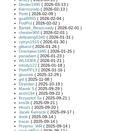
Dexter1995
( 2026-03-13 )
Kiernoziafp
( 2026-02-13 )
Piotti
( 2026-02-09 )
goal9950
( 2026-02-04 )
PodPol
( 2026-02-02 )
Bartek_Bieszczady
( 2026-02-01 )
chester900
( 2026-02-01 )
defeating5340
( 2026-01-31 )
cytryn1910
( 2026-01-30 )
gtkarol
( 2026-01-26 )
Overtaker1685
( 2026-01-25 )
panadam
( 2026-01-23 )
WLODEK
( 2026-01-21 )
mlody122
( 2026-01-18 )
PiotrPP13
( 2026-01-16 )
gluonek
( 2025-12-29 )
gst
( 2025-11-08 )
Dzarden
( 2025-10-19 )
Marek S
( 2025-09-29 )
archi194
( 2025-09-22 )
Krzysztof Sa
( 2025-09-21 )
kris3k
( 2025-09-21 )
Hinol1
( 2025-09-20 )
Jacek Kamycki
( 2025-09-17 )
donk
( 2025-09-14 )
tracer
( 2025-09-14 )
Przemo_WR
( 2025-09-14 )
michal80ck
( 2025-09-12 )