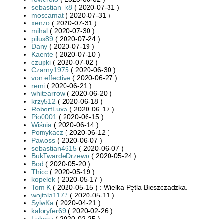
sebastian_k8
( 2020-07-31 )
moscamat
( 2020-07-31 )
xenzo
( 2020-07-31 )
mihal
( 2020-07-30 )
pilus89
( 2020-07-24 )
Dany
( 2020-07-19 )
Kaente
( 2020-07-10 )
czupki
( 2020-07-02 )
Czarny1975
( 2020-06-30 )
von.effective
( 2020-06-27 )
remi
( 2020-06-21 )
whitearrow
( 2020-06-20 )
krzy512
( 2020-06-18 )
RobertLuxa
( 2020-06-17 )
Pio0001
( 2020-06-15 )
Wiśnia
( 2020-06-14 )
Pomykacz
( 2020-06-12 )
Pawoss
( 2020-06-07 )
sebastian4615
( 2020-06-07 )
BukTwardeDrzewo
( 2020-05-24 )
Bod
( 2020-05-20 )
Thicc
( 2020-05-19 )
kopelek
( 2020-05-17 )
Tom K
( 2020-05-15 ) : Wielka Pętla Bieszczadzka.
wojtala1177
( 2020-05-11 )
SylwKa
( 2020-04-21 )
kaloryfer69
( 2020-02-26 )
Lukasz
( 2020-02-25 )