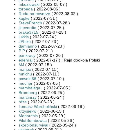
mkozlowski
( 2022-08-07 )
torpeda
( 2022-08-06 )
Ruda na rowerze
( 2022-08-02 )
kapke
( 2022-07-31 )
SteveFrench
( 2022-07-28 )
jlneverdie
( 2022-07-25 )
brake3715
( 2022-07-25 )
lukkis
( 2022-07-24 )
JPbike
( 2022-07-23 )
damianno
( 2022-07-23 )
P P
( 2022-07-21 )
pankracy
( 2022-07-20 )
edenraj
( 2022-07-17 ) : Rajd dookoła Polski
MJ
( 2022-07-15 )
mariox
( 2022-07-11 )
mnichu
( 2022-07-11 )
paweln66
( 2022-07-10 )
mucher
( 2022-07-05 )
mambalaga_
( 2022-07-05 )
Bromberg
( 2022-06-25 )
marcinrzy
( 2022-06-24 )
rdza
( 2022-06-23 )
Tomasz Warcholiński
( 2022-06-19 )
krzysiekw
( 2022-06-15 )
Monarchis
( 2022-05-29 )
PilotBombowca
( 2022-05-26 )
skorpionsurvival
( 2022-05-24 )
wiaterek
( 2022-05-21 )