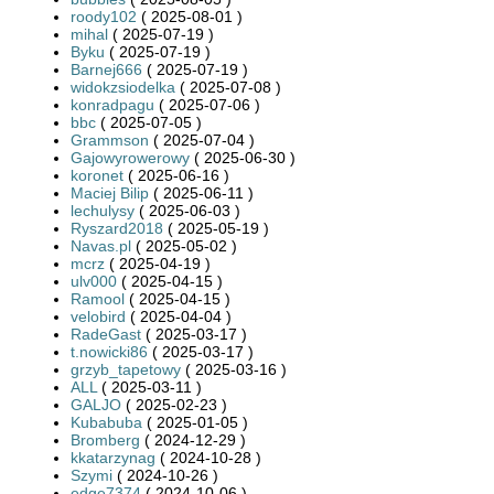
roody102
( 2025-08-01 )
mihal
( 2025-07-19 )
Byku
( 2025-07-19 )
Barnej666
( 2025-07-19 )
widokzsiodelka
( 2025-07-08 )
konradpagu
( 2025-07-06 )
bbc
( 2025-07-05 )
Grammson
( 2025-07-04 )
Gajowyrowerowy
( 2025-06-30 )
koronet
( 2025-06-16 )
Maciej Bilip
( 2025-06-11 )
lechulysy
( 2025-06-03 )
Ryszard2018
( 2025-05-19 )
Navas.pl
( 2025-05-02 )
mcrz
( 2025-04-19 )
ulv000
( 2025-04-15 )
Ramool
( 2025-04-15 )
velobird
( 2025-04-04 )
RadeGast
( 2025-03-17 )
t.nowicki86
( 2025-03-17 )
grzyb_tapetowy
( 2025-03-16 )
ALL
( 2025-03-11 )
GALJO
( 2025-02-23 )
Kubabuba
( 2025-01-05 )
Bromberg
( 2024-12-29 )
kkatarzynag
( 2024-10-28 )
Szymi
( 2024-10-26 )
edge7374
( 2024-10-06 )