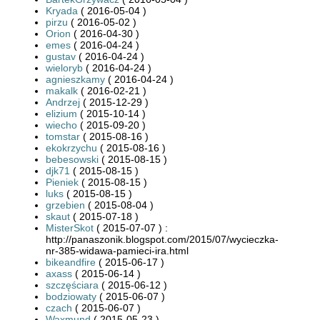
Kryada
( 2016-05-04 )
pirzu
( 2016-05-02 )
Orion
( 2016-04-30 )
emes
( 2016-04-24 )
gustav
( 2016-04-24 )
wieloryb
( 2016-04-24 )
agnieszkamy
( 2016-04-24 )
makalk
( 2016-02-21 )
Andrzej
( 2015-12-29 )
elizium
( 2015-10-14 )
wiecho
( 2015-09-20 )
tomstar
( 2015-08-16 )
ekokrzychu
( 2015-08-16 )
bebesowski
( 2015-08-15 )
djk71
( 2015-08-15 )
Pieniek
( 2015-08-15 )
luks
( 2015-08-15 )
grzebien
( 2015-08-04 )
skaut
( 2015-07-18 )
MisterSkot
( 2015-07-07 ) :
http://panaszonik.blogspot.com/2015/07/wycieczka-
nr-385-widawa-pamieci-ira.html
bikeandfire
( 2015-06-17 )
axass
( 2015-06-14 )
szczęściara
( 2015-06-12 )
bodziowaty
( 2015-06-07 )
czach
( 2015-06-07 )
Waxmund
( 2015-05-23 )