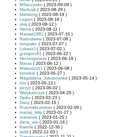
MSaczywko
( 2023-09-09 )
Merfciak
( 2023-08-29 )
blahdong
( 2023-08-19 )
Legion
( 2023-08-18 )
skiq
( 2023-08-12 )
Heme
( 2023-08-11 )
Maniek1981
( 2023-07-15 )
Radoslaww
( 2023-07-08 )
tompalec
( 2023-07-07 )
LukaszJ
( 2023-07-02 )
grzegorz81
( 2023-06-22 )
Hermogeness
( 2023-06-18 )
Maras
( 2023-06-12 )
Mateuszzz1
( 2023-06-08 )
tomekar
( 2023-05-27 )
Magdalena_Jakubowska
( 2023-05-14 )
Gio
( 2023-05-13 )
j4rzyn
( 2023-05-02 )
Watykańczyk
( 2023-04-29 )
Djoko
( 2023-02-23 )
Dany
( 2023-02-15 )
PrzemekLesman
( 2023-02-09 )
maciej_bilip
( 2023-01-27 )
marianek
( 2023-01-25 )
daria_wie
( 2023-01-14 )
Kaente
( 2022-12-30 )
azlid
( 2022-12-03 )
Tymoteuszka
( 2022-11-21 )