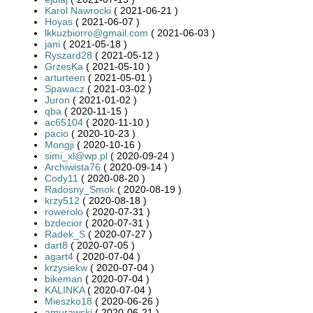
Karol Nawrocki
( 2021-06-21 )
Hoyas
( 2021-06-07 )
lkkuzbiorro@gmail.com
( 2021-06-03 )
jani
( 2021-05-18 )
Ryszard28
( 2021-05-12 )
GrzesKa
( 2021-05-10 )
arturteen
( 2021-05-01 )
Spawacz
( 2021-03-02 )
Juron
( 2021-01-02 )
qba
( 2020-11-15 )
ac65104
( 2020-11-10 )
pacio
( 2020-10-23 )
Mongji
( 2020-10-16 )
simi_xl@wp.pl
( 2020-09-24 )
Archiwista76
( 2020-09-14 )
Cody11
( 2020-08-20 )
Radosny_Smok
( 2020-08-19 )
krzy512
( 2020-08-18 )
rowerolo
( 2020-07-31 )
bzdecior
( 2020-07-31 )
Radek_S
( 2020-07-27 )
dart8
( 2020-07-05 )
agart4
( 2020-07-04 )
krzysiekw
( 2020-07-04 )
bikeman
( 2020-07-04 )
KALINKA
( 2020-07-04 )
Mieszko18
( 2020-06-26 )
amurawski
( 2020-06-21 )