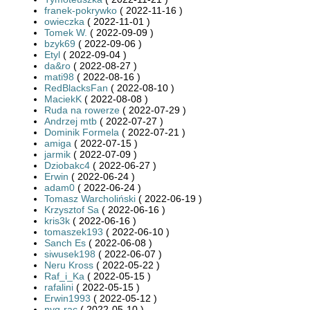
franek-pokrywko
( 2022-11-16 )
owieczka
( 2022-11-01 )
Tomek W.
( 2022-09-09 )
bzyk69
( 2022-09-06 )
Etyl
( 2022-09-04 )
da&ro
( 2022-08-27 )
mati98
( 2022-08-16 )
RedBlacksFan
( 2022-08-10 )
MaciekK
( 2022-08-08 )
Ruda na rowerze
( 2022-07-29 )
Andrzej mtb
( 2022-07-27 )
Dominik Formela
( 2022-07-21 )
amiga
( 2022-07-15 )
jarmik
( 2022-07-09 )
Dziobakc4
( 2022-06-27 )
Erwin
( 2022-06-24 )
adam0
( 2022-06-24 )
Tomasz Warcholiński
( 2022-06-19 )
Krzysztof Sa
( 2022-06-16 )
kris3k
( 2022-06-16 )
tomaszek193
( 2022-06-10 )
Sanch Es
( 2022-06-08 )
siwusek198
( 2022-06-07 )
Neru Kross
( 2022-05-22 )
Raf_i_Ka
( 2022-05-15 )
rafalini
( 2022-05-15 )
Erwin1993
( 2022-05-12 )
nvq-rac
( 2022-05-10 )