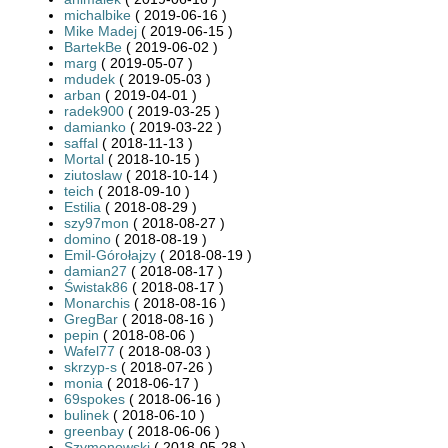
michalbike
( 2019-06-16 )
Mike Madej
( 2019-06-15 )
BartekBe
( 2019-06-02 )
marg
( 2019-05-07 )
mdudek
( 2019-05-03 )
arban
( 2019-04-01 )
radek900
( 2019-03-25 )
damianko
( 2019-03-22 )
saffal
( 2018-11-13 )
Mortal
( 2018-10-15 )
ziutoslaw
( 2018-10-14 )
teich
( 2018-09-10 )
Estilia
( 2018-08-29 )
szy97mon
( 2018-08-27 )
domino
( 2018-08-19 )
Emil-Górołajzy
( 2018-08-19 )
damian27
( 2018-08-17 )
Świstak86
( 2018-08-17 )
Monarchis
( 2018-08-16 )
GregBar
( 2018-08-16 )
pepin
( 2018-08-06 )
Wafel77
( 2018-08-03 )
skrzyp-s
( 2018-07-26 )
monia
( 2018-06-17 )
69spokes
( 2018-06-16 )
bulinek
( 2018-06-10 )
greenbay
( 2018-06-06 )
Szymonowski
( 2018-05-28 )