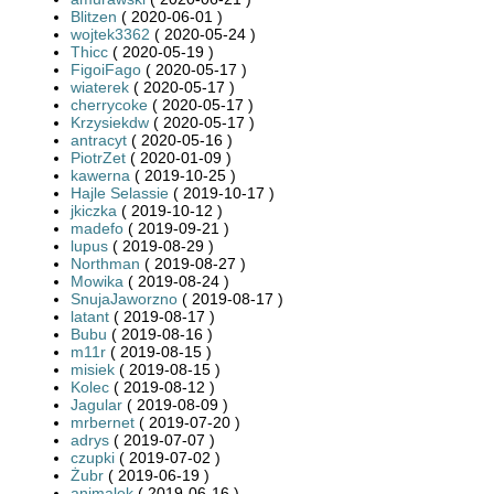
Blitzen
( 2020-06-01 )
wojtek3362
( 2020-05-24 )
Thicc
( 2020-05-19 )
FigoiFago
( 2020-05-17 )
wiaterek
( 2020-05-17 )
cherrycoke
( 2020-05-17 )
Krzysiekdw
( 2020-05-17 )
antracyt
( 2020-05-16 )
PiotrZet
( 2020-01-09 )
kawerna
( 2019-10-25 )
Hajle Selassie
( 2019-10-17 )
jkiczka
( 2019-10-12 )
madefo
( 2019-09-21 )
lupus
( 2019-08-29 )
Northman
( 2019-08-27 )
Mowika
( 2019-08-24 )
SnujaJaworzno
( 2019-08-17 )
latant
( 2019-08-17 )
Bubu
( 2019-08-16 )
m11r
( 2019-08-15 )
misiek
( 2019-08-15 )
Kolec
( 2019-08-12 )
Jagular
( 2019-08-09 )
mrbernet
( 2019-07-20 )
adrys
( 2019-07-07 )
czupki
( 2019-07-02 )
Żubr
( 2019-06-19 )
animalek
( 2019-06-16 )