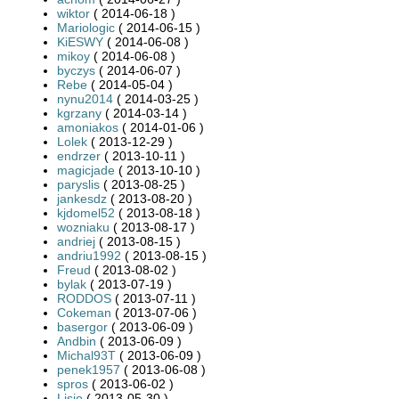
wiktor
( 2014-06-18 )
Mariologic
( 2014-06-15 )
KiESWY
( 2014-06-08 )
mikoy
( 2014-06-08 )
byczys
( 2014-06-07 )
Rebe
( 2014-05-04 )
nynu2014
( 2014-03-25 )
kgrzany
( 2014-03-14 )
amoniakos
( 2014-01-06 )
Lolek
( 2013-12-29 )
endrzer
( 2013-10-11 )
magicjade
( 2013-10-10 )
paryslis
( 2013-08-25 )
jankesdz
( 2013-08-20 )
kjdomel52
( 2013-08-18 )
wozniaku
( 2013-08-17 )
andriej
( 2013-08-15 )
andriu1992
( 2013-08-15 )
Freud
( 2013-08-02 )
bylak
( 2013-07-19 )
RODDOS
( 2013-07-11 )
Cokeman
( 2013-07-06 )
basergor
( 2013-06-09 )
Andbin
( 2013-06-09 )
Michal93T
( 2013-06-09 )
penek1957
( 2013-06-08 )
spros
( 2013-06-02 )
Lisio
( 2013-05-30 )