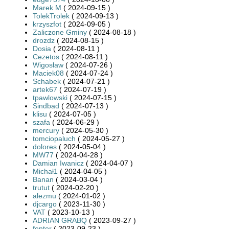
Marek M
( 2024-09-15 )
TolekTrolek
( 2024-09-13 )
krzyszfot
( 2024-09-05 )
Zaliczone Gminy
( 2024-08-18 )
drozdz
( 2024-08-15 )
Dosia
( 2024-08-11 )
Cezetos
( 2024-08-11 )
Wigosław
( 2024-07-26 )
Maciek08
( 2024-07-24 )
Schabek
( 2024-07-21 )
artek67
( 2024-07-19 )
tpawlowski
( 2024-07-15 )
Sindbad
( 2024-07-13 )
klisu
( 2024-07-05 )
szafa
( 2024-06-29 )
mercury
( 2024-05-30 )
tomciopaluch
( 2024-05-27 )
dolores
( 2024-05-04 )
MW77
( 2024-04-28 )
Damian Iwanicz
( 2024-04-07 )
Michał1
( 2024-04-05 )
Banan
( 2024-03-04 )
trutut
( 2024-02-20 )
alezmu
( 2024-01-02 )
djcargo
( 2023-11-30 )
VAT
( 2023-10-13 )
ADRIAN GRABQ
( 2023-09-27 )
fenter
( 2023-09-23 )