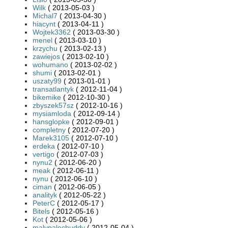
Wilk
( 2013-05-03 )
Michal7
( 2013-04-30 )
hiacynt
( 2013-04-11 )
Wojtek3362
( 2013-03-30 )
menel
( 2013-03-10 )
krzychu
( 2013-02-13 )
zawiejos
( 2013-02-10 )
wohumano
( 2013-02-02 )
shumi
( 2013-02-01 )
uszaty99
( 2013-01-01 )
transatlantyk
( 2012-11-04 )
bikemike
( 2012-10-30 )
zbyszek57sz
( 2012-10-16 )
mysiamloda
( 2012-09-14 )
hansglopke
( 2012-09-01 )
completny
( 2012-07-20 )
Marek3105
( 2012-07-10 )
erdeka
( 2012-07-10 )
vertigo
( 2012-07-03 )
nynu2
( 2012-06-20 )
meak
( 2012-06-11 )
nynu
( 2012-06-10 )
ciman
( 2012-06-05 )
analityk
( 2012-05-22 )
PeterC
( 2012-05-17 )
Bitels
( 2012-05-16 )
Kot
( 2012-05-06 )
malypalecbuddy
( 2012-05-04 )