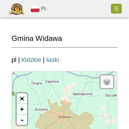
☰
PL
Gmina Widawa
pl |
łódzkie
|
łaski
+
-