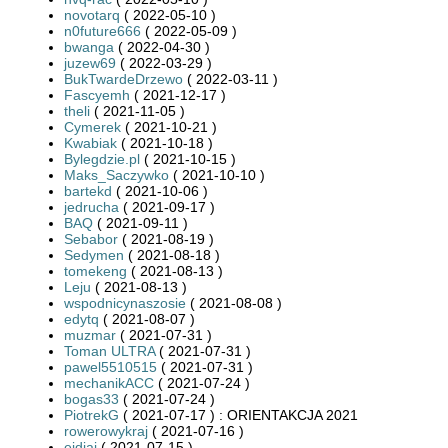
novotarq
( 2022-05-10 )
n0future666
( 2022-05-09 )
bwanga
( 2022-04-30 )
juzew69
( 2022-03-29 )
BukTwardeDrzewo
( 2022-03-11 )
Fascyemh
( 2021-12-17 )
theli
( 2021-11-05 )
Cymerek
( 2021-10-21 )
Kwabiak
( 2021-10-18 )
Bylegdzie.pl
( 2021-10-15 )
Maks_Saczywko
( 2021-10-10 )
bartekd
( 2021-10-06 )
jedrucha
( 2021-09-17 )
BAQ
( 2021-09-11 )
Sebabor
( 2021-08-19 )
Sedymen
( 2021-08-18 )
tomekeng
( 2021-08-13 )
Leju
( 2021-08-13 )
wspodnicynaszosie
( 2021-08-08 )
edytq
( 2021-08-07 )
muzmar
( 2021-07-31 )
Toman ULTRA
( 2021-07-31 )
pawel5510515
( 2021-07-31 )
mechanikACC
( 2021-07-24 )
bogas33
( 2021-07-24 )
PiotrekG
( 2021-07-17 ) : ORIENTAKCJA 2021
rowerowykraj
( 2021-07-16 )
ejdiaj
( 2021-07-15 )