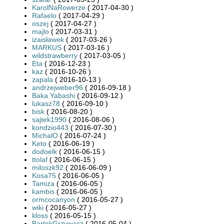
KarolNaRowerze
( 2017-04-30 )
Rafaelo
( 2017-04-29 )
oszej
( 2017-04-27 )
majlo
( 2017-03-31 )
izaisławek
( 2017-03-26 )
MARKUS
( 2017-03-16 )
wildstrawberry
( 2017-03-05 )
Eta
( 2016-12-23 )
kaz
( 2016-10-26 )
zapala
( 2016-10-13 )
andrzejweber96
( 2016-09-18 )
Baka Yabashi
( 2016-09-12 )
lukasz78
( 2016-09-10 )
bisk
( 2016-08-20 )
sajtek1990
( 2016-08-06 )
kondzio443
( 2016-07-30 )
MichalO
( 2016-07-24 )
Keto
( 2016-06-19 )
dodoelk
( 2016-06-15 )
ttolaf
( 2016-06-15 )
miloszk92
( 2016-06-09 )
Kosa75
( 2016-06-05 )
Tamiza
( 2016-06-05 )
kambis
( 2016-06-05 )
ormcocanyon
( 2016-05-27 )
wiki
( 2016-05-27 )
kloss
( 2016-05-15 )
BartekGrzywacz
( 2016-05-04 )