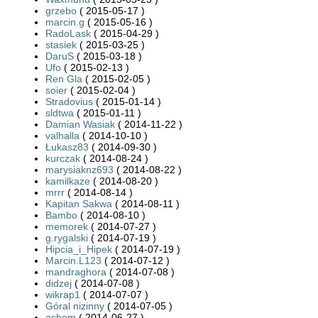
grzebo
( 2015-05-17 )
marcin.g
( 2015-05-16 )
RadoLask
( 2015-04-29 )
stasiek
( 2015-03-25 )
DaruS
( 2015-03-18 )
Ufo
( 2015-02-13 )
Ren Gla
( 2015-02-05 )
soier
( 2015-02-04 )
Stradovius
( 2015-01-14 )
sldtwa
( 2015-01-11 )
Damian Wasiak
( 2014-11-22 )
valhalla
( 2014-10-10 )
Łukasz83
( 2014-09-30 )
kurczak
( 2014-08-24 )
marysiaknz693
( 2014-08-22 )
kamilkaze
( 2014-08-20 )
mrrr
( 2014-08-14 )
Kapitan Sakwa
( 2014-08-11 )
Bambo
( 2014-08-10 )
memorek
( 2014-07-27 )
g.rygalski
( 2014-07-19 )
Hipcia_i_Hipek
( 2014-07-19 )
Marcin.L123
( 2014-07-12 )
mandraghora
( 2014-07-08 )
didzej
( 2014-07-08 )
wikrap1
( 2014-07-07 )
Góral nizinny
( 2014-07-05 )
achom
( 2014-06-27 )