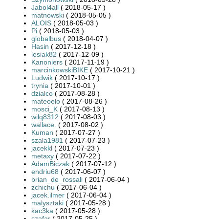
Jabol4all
( 2018-05-17 )
matnowski
( 2018-05-05 )
ALOIS
( 2018-05-03 )
Pi
( 2018-05-03 )
globalbus
( 2018-04-07 )
Hasin
( 2017-12-18 )
lesiak82
( 2017-12-09 )
Kanoniers
( 2017-11-19 )
marcinkowskiBIKE
( 2017-10-21 )
Ludwik
( 2017-10-17 )
trynia
( 2017-10-01 )
dzialco
( 2017-08-28 )
mateoelo
( 2017-08-26 )
mosci_K
( 2017-08-13 )
wilq8312
( 2017-08-03 )
wallace.
( 2017-08-02 )
Kuman
( 2017-07-27 )
szala1981
( 2017-07-23 )
jacekkl
( 2017-07-23 )
metaxy
( 2017-07-22 )
AdamBiczak
( 2017-07-12 )
endriu68
( 2017-06-07 )
brian_de_rossali
( 2017-06-04 )
zchichu
( 2017-06-04 )
jacek.ilmer
( 2017-06-04 )
malysztaki
( 2017-05-28 )
kac3ka
( 2017-05-28 )
szafar
( 2017-05-25 )