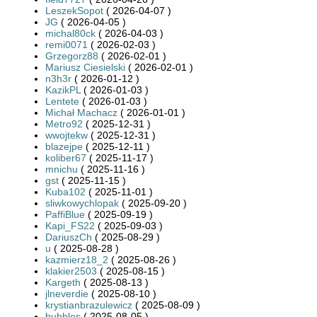
LeszekSopot
( 2026-04-07 )
JG
( 2026-04-05 )
michal80ck
( 2026-04-03 )
remi0071
( 2026-02-03 )
Grzegorz88
( 2026-02-01 )
Mariusz Ciesielski
( 2026-02-01 )
n3h3r
( 2026-01-12 )
KazikPL
( 2026-01-03 )
Lentete
( 2026-01-03 )
Michał Machacz
( 2026-01-01 )
Metro92
( 2025-12-31 )
wwojtekw
( 2025-12-31 )
blazejpe
( 2025-12-11 )
koliber67
( 2025-11-17 )
mnichu
( 2025-11-16 )
gst
( 2025-11-15 )
Kuba102
( 2025-11-01 )
sliwkowychlopak
( 2025-09-20 )
PaffiBlue
( 2025-09-19 )
Kapi_FS22
( 2025-09-03 )
DariuszCh
( 2025-08-29 )
u
( 2025-08-28 )
kazmierz18_2
( 2025-08-26 )
klakier2503
( 2025-08-15 )
Kargeth
( 2025-08-13 )
jlneverdie
( 2025-08-10 )
krystianbrazulewicz
( 2025-08-09 )
bubbles
( 2025-08-05 )