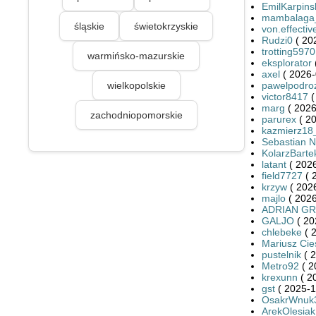
EmilKarpins
mambalaga
śląskie
świetokrzyskie
von.effectiv
Rudzi0
( 20
trotting5970
warmińsko-mazurskie
eksplorator
axel
( 2026-
wielkopolskie
pawelpodro
victor8417
(
marg
( 2026
zachodniopomorskie
parurex
( 20
kazmierz18
Sebastian 
KolarzBarte
latant
( 2026
field7727
( 
krzyw
( 2026
majlo
( 2026
ADRIAN G
GALJO
( 20
chlebeke
( 
Mariusz Cies
pustelnik
( 2
Metro92
( 2
krexunn
( 2
gst
( 2025-1
OsakrWnuk
ArekOlesiak