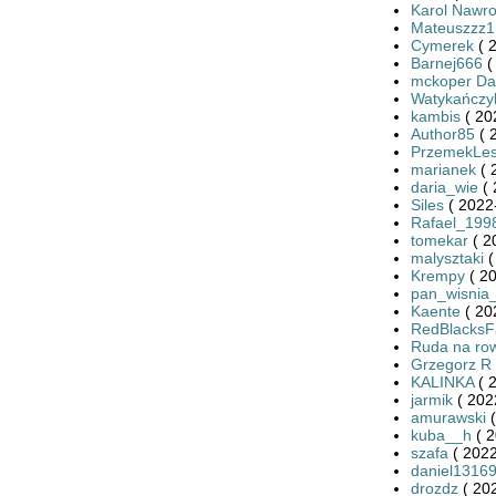
Karol Nawro
Mateuszzz1
Cymerek
( 
Barnej666
(
mckoper Da
Watykańczy
kambis
( 20
Author85
( 
PrzemekLe
marianek
( 
daria_wie
( 
Siles
( 2022
Rafael_199
tomekar
( 2
malysztaki
(
Krempy
( 20
pan_wisnia
Kaente
( 20
RedBlacksF
Ruda na ro
Grzegorz R
KALINKA
( 
jarmik
( 202
amurawski
(
kuba__h
( 2
szafa
( 2022
daniel1316
drozdz
( 20