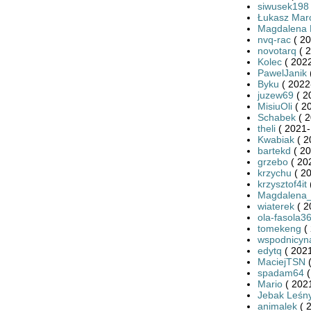
siwusek198
Łukasz Mar
Magdalena
nvq-rac
( 20
novotarq
( 2
Kolec
( 2022
PawelJanik
Byku
( 2022
juzew69
( 2
MisiuOli
( 20
Schabek
( 2
theli
( 2021-
Kwabiak
( 2
bartekd
( 20
grzebo
( 20
krzychu
( 20
krzysztof4it
Magdalena
wiaterek
( 2
ola-fasola3
tomekeng
( 
wspodnicyn
edytq
( 2021
MaciejTSN
(
spadam64
(
Mario
( 2021
Jebak Leśn
animalek
( 