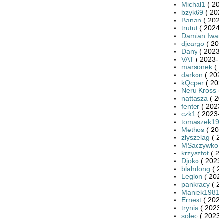
Michał1
( 20
bzyk69
( 20
Banan
( 202
trutut
( 2024
Damian Iwa
djcargo
( 20
Dany
( 2023
VAT
( 2023-
marsonek
( 
darkon
( 20
kQcper
( 20
Neru Kross
nattasza
( 2
fenter
( 202
czk1
( 2023-
tomaszek19
Methos
( 20
zlyszelag
( 
MSaczywko
krzyszfot
( 2
Djoko
( 2023
blahdong
( 
Legion
( 20
pankracy
( 
Maniek198
Ernest
( 202
trynia
( 2023
soleo
( 2023