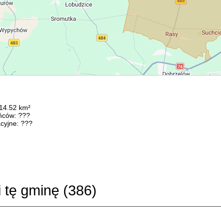
114.52 km²
ńców: ???
cyjne: ???
i tę gminę (
386
)