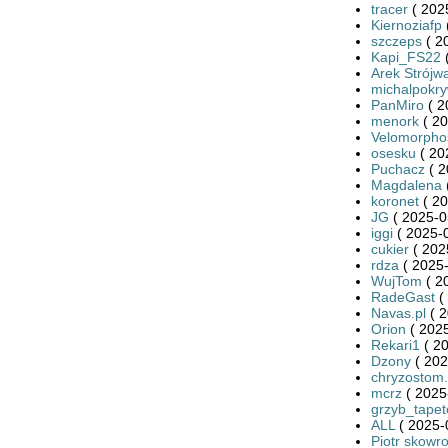
tracer
( 202
Kiernoziafp
szczeps
( 2
Kapi_FS22
(
Arek Strójw
michalpokr
PanMiro
( 2
menork
( 20
Velomorpho
osesku
( 20
Puchacz
( 2
Magdalena
koronet
( 20
JG
( 2025-0
iggi
( 2025-0
cukier
( 202
rdza
( 2025-
WujTom
( 2
RadeGast
(
Navas.pl
( 2
Orion
( 2025
Rekari1
( 20
Dzony
( 202
chryzostom.
mcrz
( 2025
grzyb_tape
ALL
( 2025-
Piotr skowr