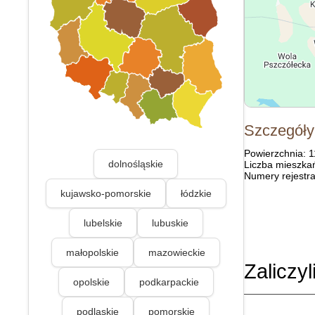
Szczegóły
Powierzchnia: 
dolnośląskie
Liczba mieszka
Numery rejestra
kujawsko-pomorskie
łódzkie
lubelskie
lubuskie
małopolskie
mazowieckie
Zaliczyl
opolskie
podkarpackie
podlaskie
pomorskie