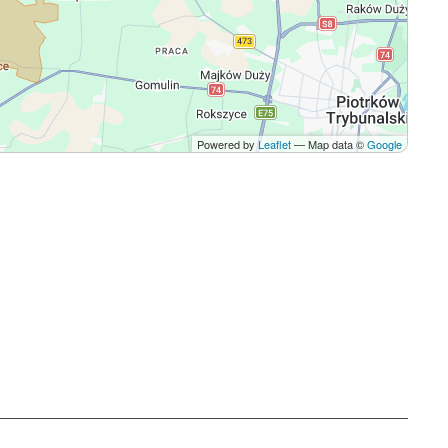
Powered by
Leaflet
— Map data ©
Google