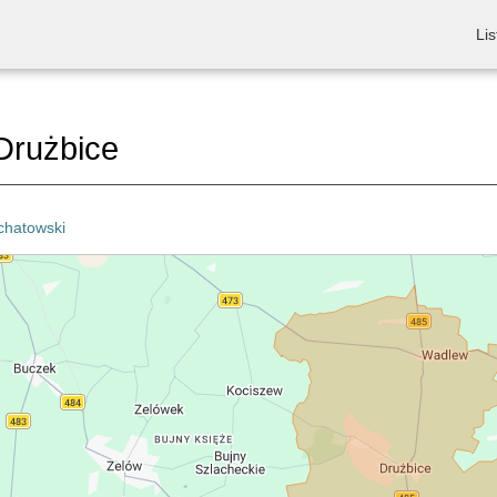
Lis
Drużbice
chatowski