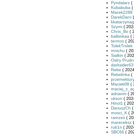
Pyndalarz
( 
Kubabuba
(
Marek2288
DarekDaro
(
kkatarzynag
Szymi
( 202
Chris_Bo
( 
balbinkaa
( 
termos
( 20
TolekTrolek
mnichu
( 20
Sialkin
( 202
Ostry Prudn
darksider63
Rebe
( 2024
Rebelinka
( 
przemektury
Maciek08
( 
maciej_z_a
adrianm
( 2
ukson
( 202
Hinol1
( 202
DariuszCh
(
mosci_K
( 2
ramzes
( 20
mareceksz
(
rub1n
( 202
SBC66
( 20