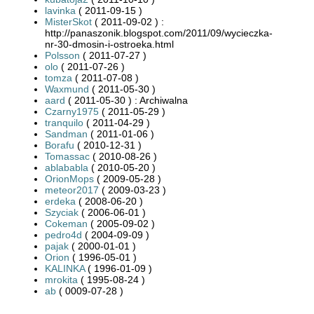
lavinka
( 2011-09-15 )
MisterSkot
( 2011-09-02 ) :
http://panaszonik.blogspot.com/2011/09/wycieczka-
nr-30-dmosin-i-ostroeka.html
Polsson
( 2011-07-27 )
olo
( 2011-07-26 )
tomza
( 2011-07-08 )
Waxmund
( 2011-05-30 )
aard
( 2011-05-30 ) : Archiwalna
Czarny1975
( 2011-05-29 )
tranquilo
( 2011-04-29 )
Sandman
( 2011-01-06 )
Borafu
( 2010-12-31 )
Tomassac
( 2010-08-26 )
ablababla
( 2010-05-20 )
OrionMops
( 2009-05-28 )
meteor2017
( 2009-03-23 )
erdeka
( 2008-06-20 )
Szyciak
( 2006-06-01 )
Cokeman
( 2005-09-02 )
pedro4d
( 2004-09-09 )
pajak
( 2000-01-01 )
Orion
( 1996-05-01 )
KALINKA
( 1996-01-09 )
mrokita
( 1995-08-24 )
ab
( 0009-07-28 )