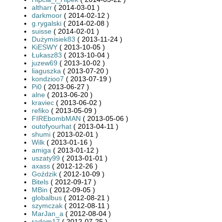
altharr
( 2014-03-01 )
darkmoor
( 2014-02-12 )
g.rygalski
( 2014-02-08 )
suisse
( 2014-02-01 )
Dużymisiek83
( 2013-11-24 )
KiESWY
( 2013-10-05 )
Łukasz83
( 2013-10-04 )
juzew69
( 2013-10-02 )
liaguszka
( 2013-07-20 )
kondzioo7
( 2013-07-19 )
Pi0
( 2013-06-27 )
alne
( 2013-06-20 )
kraviec
( 2013-06-02 )
refiko
( 2013-05-09 )
FIREbombMAN
( 2013-05-06 )
outofyourhat
( 2013-04-11 )
shumi
( 2013-02-01 )
Wilk
( 2013-01-16 )
amiga
( 2013-01-12 )
uszaty99
( 2013-01-01 )
axass
( 2012-12-26 )
Goździk
( 2012-10-09 )
Bitels
( 2012-09-17 )
MBin
( 2012-09-05 )
globalbus
( 2012-08-21 )
szymczak
( 2012-08-11 )
MarJan_a
( 2012-08-04 )
radom17
( 2012-07-25 )