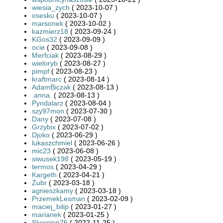
wiesia_zych
( 2023-10-07 )
osesku
( 2023-10-07 )
marsonek
( 2023-10-02 )
kazmierz18
( 2023-09-24 )
KGos32
( 2023-09-09 )
ocie
( 2023-09-08 )
Merfciak
( 2023-08-29 )
wieloryb
( 2023-08-27 )
pimpf
( 2023-08-23 )
kraftmarc
( 2023-08-14 )
AdamBiczak
( 2023-08-13 )
.anna.
( 2023-08-13 )
Pyndalarz
( 2023-08-04 )
szy97mon
( 2023-07-30 )
Dany
( 2023-07-08 )
Grzybix
( 2023-07-02 )
Djoko
( 2023-06-29 )
lukaszchmiel
( 2023-06-26 )
mic23
( 2023-06-08 )
siwusek198
( 2023-05-19 )
termos
( 2023-04-29 )
Kargeth
( 2023-04-21 )
Żubr
( 2023-03-18 )
agnieszkamy
( 2023-03-18 )
PrzemekLesman
( 2023-02-09 )
maciej_bilip
( 2023-01-27 )
marianek
( 2023-01-25 )
Skorpion76
( 2022-11-25 )