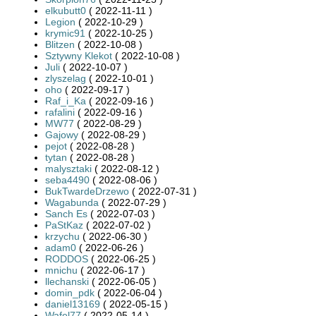
elkubutt0
( 2022-11-11 )
Legion
( 2022-10-29 )
krymic91
( 2022-10-25 )
Blitzen
( 2022-10-08 )
Sztywny Klekot
( 2022-10-08 )
Juli
( 2022-10-07 )
zlyszelag
( 2022-10-01 )
oho
( 2022-09-17 )
Raf_i_Ka
( 2022-09-16 )
rafalini
( 2022-09-16 )
MW77
( 2022-08-29 )
Gajowy
( 2022-08-29 )
pejot
( 2022-08-28 )
tytan
( 2022-08-28 )
malysztaki
( 2022-08-12 )
seba4490
( 2022-08-06 )
BukTwardeDrzewo
( 2022-07-31 )
Wagabunda
( 2022-07-29 )
Sanch Es
( 2022-07-03 )
PaStKaz
( 2022-07-02 )
krzychu
( 2022-06-30 )
adam0
( 2022-06-26 )
RODDOS
( 2022-06-25 )
mnichu
( 2022-06-17 )
llechanski
( 2022-06-05 )
domin_pdk
( 2022-06-04 )
daniel13169
( 2022-05-15 )
Wafel77
( 2022-05-14 )