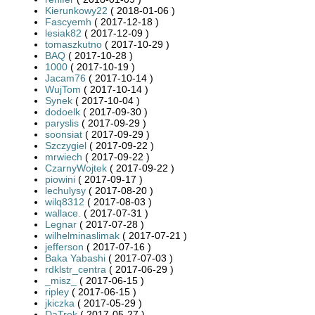
Kierunkowy22
( 2018-01-06 )
Fascyemh
( 2017-12-18 )
lesiak82
( 2017-12-09 )
tomaszkutno
( 2017-10-29 )
BAQ
( 2017-10-28 )
1000
( 2017-10-19 )
Jacam76
( 2017-10-14 )
WujTom
( 2017-10-14 )
Synek
( 2017-10-04 )
dodoelk
( 2017-09-30 )
paryslis
( 2017-09-29 )
soonsiat
( 2017-09-29 )
Szczygiel
( 2017-09-22 )
mrwiech
( 2017-09-22 )
CzarnyWojtek
( 2017-09-22 )
piowini
( 2017-09-17 )
lechulysy
( 2017-08-20 )
wilq8312
( 2017-08-03 )
wallace.
( 2017-07-31 )
Legnar
( 2017-07-28 )
wilhelminaslimak
( 2017-07-21 )
jefferson
( 2017-07-16 )
Baka Yabashi
( 2017-07-03 )
rdklstr_centra
( 2017-06-29 )
_misz_
( 2017-06-15 )
ripley
( 2017-06-15 )
jkiczka
( 2017-05-29 )
DaTrek
( 2017-05-27 )