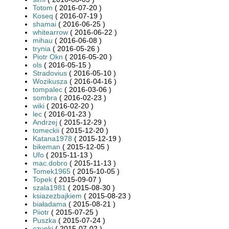
Totom
( 2016-07-20 )
Koseq
( 2016-07-19 )
shamai
( 2016-06-25 )
whitearrow
( 2016-06-22 )
mihau
( 2016-06-08 )
trynia
( 2016-05-26 )
Piotr Okn
( 2016-05-20 )
ols
( 2016-05-15 )
Stradovius
( 2016-05-10 )
Wozikusza
( 2016-04-16 )
tompalec
( 2016-03-06 )
sombra
( 2016-02-23 )
wiki
( 2016-02-20 )
lec
( 2016-01-23 )
Andrzej
( 2015-12-29 )
tomeckii
( 2015-12-20 )
Katana1978
( 2015-12-19 )
bikeman
( 2015-12-05 )
Ufo
( 2015-11-13 )
mac.dobro
( 2015-11-13 )
Tomek1965
( 2015-10-05 )
Topek
( 2015-09-07 )
szala1981
( 2015-08-30 )
ksiazezbajkiem
( 2015-08-23 )
białadama
( 2015-08-21 )
Piiotr
( 2015-07-25 )
Puszka
( 2015-07-24 )
czupki
( 2015-07-02 )