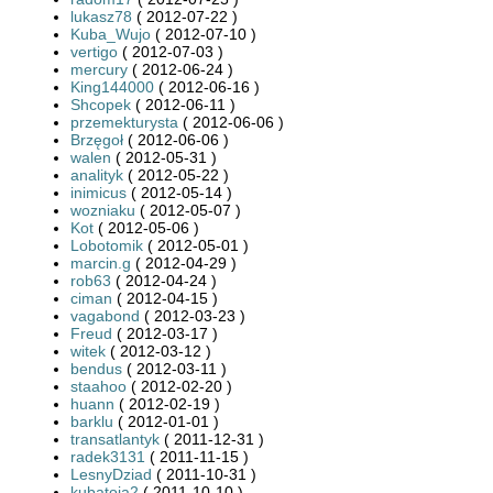
lukasz78
( 2012-07-22 )
Kuba_Wujo
( 2012-07-10 )
vertigo
( 2012-07-03 )
mercury
( 2012-06-24 )
King144000
( 2012-06-16 )
Shcopek
( 2012-06-11 )
przemekturysta
( 2012-06-06 )
Brzęgoł
( 2012-06-06 )
walen
( 2012-05-31 )
analityk
( 2012-05-22 )
inimicus
( 2012-05-14 )
wozniaku
( 2012-05-07 )
Kot
( 2012-05-06 )
Lobotomik
( 2012-05-01 )
marcin.g
( 2012-04-29 )
rob63
( 2012-04-24 )
ciman
( 2012-04-15 )
vagabond
( 2012-03-23 )
Freud
( 2012-03-17 )
witek
( 2012-03-12 )
bendus
( 2012-03-11 )
staahoo
( 2012-02-20 )
huann
( 2012-02-19 )
barklu
( 2012-01-01 )
transatlantyk
( 2011-12-31 )
radek3131
( 2011-11-15 )
LesnyDziad
( 2011-10-31 )
kubatoja2
( 2011-10-10 )