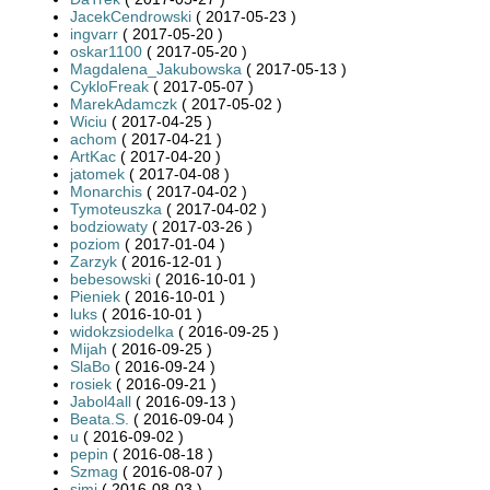
JacekCendrowski
( 2017-05-23 )
ingvarr
( 2017-05-20 )
oskar1100
( 2017-05-20 )
Magdalena_Jakubowska
( 2017-05-13 )
CykloFreak
( 2017-05-07 )
MarekAdamczk
( 2017-05-02 )
Wiciu
( 2017-04-25 )
achom
( 2017-04-21 )
ArtKac
( 2017-04-20 )
jatomek
( 2017-04-08 )
Monarchis
( 2017-04-02 )
Tymoteuszka
( 2017-04-02 )
bodziowaty
( 2017-03-26 )
poziom
( 2017-01-04 )
Zarzyk
( 2016-12-01 )
bebesowski
( 2016-10-01 )
Pieniek
( 2016-10-01 )
luks
( 2016-10-01 )
widokzsiodelka
( 2016-09-25 )
Mijah
( 2016-09-25 )
SlaBo
( 2016-09-24 )
rosiek
( 2016-09-21 )
Jabol4all
( 2016-09-13 )
Beata.S.
( 2016-09-04 )
u
( 2016-09-02 )
pepin
( 2016-08-18 )
Szmag
( 2016-08-07 )
simi
( 2016-08-03 )