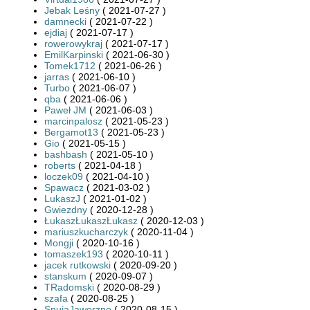
Jebak Leśny
( 2021-07-27 )
damnecki
( 2021-07-22 )
ejdiaj
( 2021-07-17 )
rowerowykraj
( 2021-07-17 )
EmilKarpinski
( 2021-06-30 )
Tomek1712
( 2021-06-26 )
jarras
( 2021-06-10 )
Turbo
( 2021-06-07 )
qba
( 2021-06-06 )
Paweł JM
( 2021-06-03 )
marcinpalosz
( 2021-05-23 )
Bergamot13
( 2021-05-23 )
Gio
( 2021-05-15 )
bashbash
( 2021-05-10 )
roberts
( 2021-04-18 )
loczek09
( 2021-04-10 )
Spawacz
( 2021-03-02 )
LukaszJ
( 2021-01-02 )
Gwiezdny
( 2020-12-28 )
ŁukaszŁukaszŁukasz
( 2020-12-03 )
mariuszkucharczyk
( 2020-11-04 )
Mongji
( 2020-10-16 )
tomaszek193
( 2020-10-11 )
jacek rutkowski
( 2020-09-20 )
stanskum
( 2020-09-07 )
TRadomski
( 2020-08-29 )
szafa
( 2020-08-25 )
SnujaJaworzno
( 2020-08-15 )