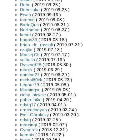
Rebe
( 2019-09-25 )
Rebelinka
( 2019-09-25 )
Erwin
( 2019-09-16 )
tommie
( 2019-09-03 )
BarteQus
( 2019-08-31 )
Northman
( 2019-08-27 )
latant
( 2019-08-27 )
bogas33
( 2019-08-18 )
brian_de_rossali
( 2019-07-31 )
czajka
( 2019-07-18 )
Maciej Ch
( 2019-07-17 )
valhalla
( 2019-07-16 )
Ryszard28
( 2019-06-30 )
marek
( 2019-06-29 )
damian27
( 2019-06-29 )
michal80ck
( 2019-06-23 )
Legnar79
( 2019-05-08 )
Mumingse
( 2019-05-06 )
cichy_bicycle
( 2019-05-01 )
pablo_bike
( 2019-04-20 )
edytq17
( 2019-04-01 )
ormcocanyon
( 2019-03-24 )
Emil-Górołajzy
( 2019-03-20 )
edytq
( 2019-02-25 )
marcingt
( 2019-02-07 )
Cymerek
( 2018-12-31 )
kambis
( 2018-10-22 )
jassa
( 2018-10-16 )