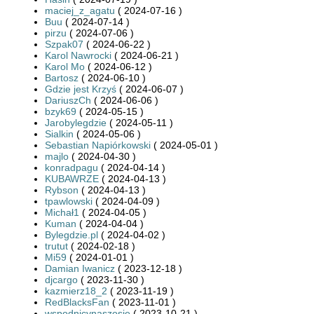
maciej_z_agatu
( 2024-07-16 )
Buu
( 2024-07-14 )
pirzu
( 2024-07-06 )
Szpak07
( 2024-06-22 )
Karol Nawrocki
( 2024-06-21 )
Karol Mo
( 2024-06-12 )
Bartosz
( 2024-06-10 )
Gdzie jest Krzyś
( 2024-06-07 )
DariuszCh
( 2024-06-06 )
bzyk69
( 2024-05-15 )
Jarobylegdzie
( 2024-05-11 )
Sialkin
( 2024-05-06 )
Sebastian Napiórkowski
( 2024-05-01 )
majlo
( 2024-04-30 )
konradpagu
( 2024-04-14 )
KUBAWRZE
( 2024-04-13 )
Rybson
( 2024-04-13 )
tpawlowski
( 2024-04-09 )
Michał1
( 2024-04-05 )
Kuman
( 2024-04-04 )
Bylegdzie.pl
( 2024-04-02 )
trutut
( 2024-02-18 )
Mi59
( 2024-01-01 )
Damian Iwanicz
( 2023-12-18 )
djcargo
( 2023-11-30 )
kazmierz18_2
( 2023-11-19 )
RedBlacksFan
( 2023-11-01 )
wspodnicynaszosie
( 2023-10-21 )