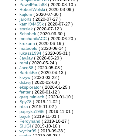
PawelPaula88
( 2020-08-10 )
RobertWolski
( 2020-08-08 )
kajtom
( 2020-07-30 )
jarorts
( 2020-07-27 )
kamil94455k
( 2020-07-27 )
stasiek
( 2020-07-12 )
Schabek
( 2020-06-30 )
mechanikACC
( 2020-06-20 )
krexunn
( 2020-06-16 )
mateoelo
( 2020-06-14 )
lukasz1994
( 2020-05-31 )
JayJay
( 2020-05-29 )
remi
( 2020-05-24 )
Jacq88
( 2020-05-08 )
BartekBe
( 2020-04-13 )
krzyw
( 2020-03-22 )
didzej
( 2020-02-08 )
eksplorator
( 2020-01-25 )
fenter
( 2020-01-12 )
greg miniach
( 2020-01-10 )
Spy78
( 2019-11-02 )
rdza
( 2019-11-02 )
papryka1986
( 2019-11-01 )
bajcik
( 2019-11-01 )
Ferdynand
( 2019-10-27 )
SIUGI
( 2019-10-16 )
wycior99
( 2019-09-28 )
szafar
( 2019-09-28 )