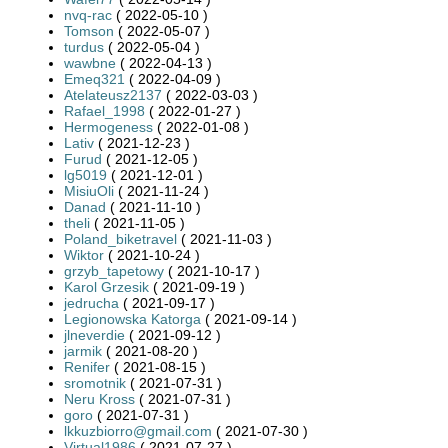
nvq-rac
( 2022-05-10 )
Tomson
( 2022-05-07 )
turdus
( 2022-05-04 )
wawbne
( 2022-04-13 )
Emeq321
( 2022-04-09 )
Atelateusz2137
( 2022-03-03 )
Rafael_1998
( 2022-01-27 )
Hermogeness
( 2022-01-08 )
Lativ
( 2021-12-23 )
Furud
( 2021-12-05 )
lg5019
( 2021-12-01 )
MisiuOli
( 2021-11-24 )
Danad
( 2021-11-10 )
theli
( 2021-11-05 )
Poland_biketravel
( 2021-11-03 )
Wiktor
( 2021-10-24 )
grzyb_tapetowy
( 2021-10-17 )
Karol Grzesik
( 2021-09-19 )
jedrucha
( 2021-09-17 )
Legionowska Katorga
( 2021-09-14 )
jlneverdie
( 2021-09-12 )
jarmik
( 2021-08-20 )
Renifer
( 2021-08-15 )
sromotnik
( 2021-07-31 )
Neru Kross
( 2021-07-31 )
goro
( 2021-07-31 )
lkkuzbiorro@gmail.com
( 2021-07-30 )
Virtual1986
( 2021-07-27 )