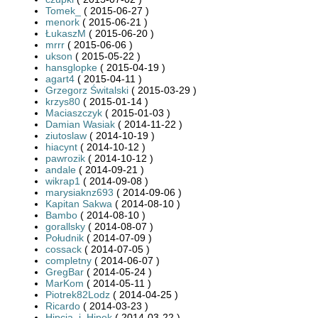
Tomek_
( 2015-06-27 )
menork
( 2015-06-21 )
ŁukaszM
( 2015-06-20 )
mrrr
( 2015-06-06 )
ukson
( 2015-05-22 )
hansglopke
( 2015-04-19 )
agart4
( 2015-04-11 )
Grzegorz Świtalski
( 2015-03-29 )
krzys80
( 2015-01-14 )
Maciaszczyk
( 2015-01-03 )
Damian Wasiak
( 2014-11-22 )
ziutoslaw
( 2014-10-19 )
hiacynt
( 2014-10-12 )
pawrozik
( 2014-10-12 )
andale
( 2014-09-21 )
wikrap1
( 2014-09-08 )
marysiaknz693
( 2014-09-06 )
Kapitan Sakwa
( 2014-08-10 )
Bambo
( 2014-08-10 )
gorallsky
( 2014-08-07 )
Południk
( 2014-07-09 )
cossack
( 2014-07-05 )
completny
( 2014-06-07 )
GregBar
( 2014-05-24 )
MarKom
( 2014-05-11 )
Piotrek82Lodz
( 2014-04-25 )
Ricardo
( 2014-03-23 )
Hipcia_i_Hipek
( 2014-03-22 )