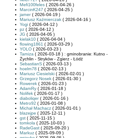
Mefi100feles
( 2026-04-26 )
MarcinK247
( 2026-04-25 )
jamer
( 2026-04-19 )
Mariusz Kaźmierczak
( 2026-04-16 )
Yogi
( 2026-04-12 )
pz
( 2026-04-12 )
JG
( 2026-04-05 )
kielak10
( 2026-04-04 )
flowing1861
( 2026-03-29 )
YOLO
( 2026-03-23 )
Tamiza
( 2026-03-18 ) : gminobranie: Kutno -
Żychlin - Stryków - Zgierz - Łódź
SebastianS
( 2026-03-13 )
hoelm78
( 2026-02-13 )
Mariusz Ciesielski
( 2026-02-01 )
Grzegorz Nosek
( 2026-01-30 )
Rowerek
( 2026-01-23 )
AdamRy
( 2026-01-18 )
Nolifek
( 2026-01-17 )
diaboliqer
( 2026-01-16 )
Metro92
( 2026-01-08 )
Michał Machacz
( 2026-01-01 )
blazejpe
( 2025-12-11 )
gst
( 2025-11-15 )
tomkola
( 2025-10-03 )
RadeGast
( 2025-09-20 )
Markuz
( 2025-09-09 )
gnievko
( 2025-09-05 )