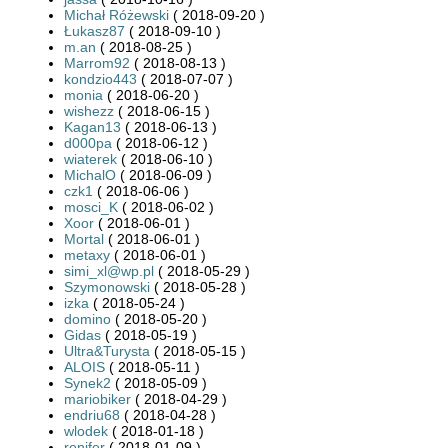
Michał Różewski
( 2018-09-20 )
Łukasz87
( 2018-09-10 )
m.an
( 2018-08-25 )
Marrom92
( 2018-08-13 )
kondzio443
( 2018-07-07 )
monia
( 2018-06-20 )
wishezz
( 2018-06-15 )
Kagan13
( 2018-06-13 )
d000pa
( 2018-06-12 )
wiaterek
( 2018-06-10 )
MichalO
( 2018-06-09 )
czk1
( 2018-06-06 )
mosci_K
( 2018-06-02 )
Xoor
( 2018-06-01 )
Mortal
( 2018-06-01 )
metaxy
( 2018-06-01 )
simi_xl@wp.pl
( 2018-05-29 )
Szymonowski
( 2018-05-28 )
izka
( 2018-05-24 )
domino
( 2018-05-20 )
Gidas
( 2018-05-19 )
Ultra&Turysta
( 2018-05-15 )
ALOIS
( 2018-05-11 )
Synek2
( 2018-05-09 )
mariobiker
( 2018-04-29 )
endriu68
( 2018-04-28 )
wlodek
( 2018-01-18 )
renifer
( 2018-01-09 )