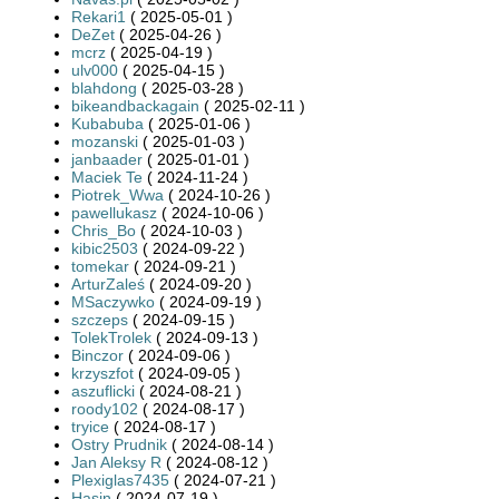
Rekari1
( 2025-05-01 )
DeZet
( 2025-04-26 )
mcrz
( 2025-04-19 )
ulv000
( 2025-04-15 )
blahdong
( 2025-03-28 )
bikeandbackagain
( 2025-02-11 )
Kubabuba
( 2025-01-06 )
mozanski
( 2025-01-03 )
janbaader
( 2025-01-01 )
Maciek Te
( 2024-11-24 )
Piotrek_Wwa
( 2024-10-26 )
pawellukasz
( 2024-10-06 )
Chris_Bo
( 2024-10-03 )
kibic2503
( 2024-09-22 )
tomekar
( 2024-09-21 )
ArturZaleś
( 2024-09-20 )
MSaczywko
( 2024-09-19 )
szczeps
( 2024-09-15 )
TolekTrolek
( 2024-09-13 )
Binczor
( 2024-09-06 )
krzyszfot
( 2024-09-05 )
aszuflicki
( 2024-08-21 )
roody102
( 2024-08-17 )
tryice
( 2024-08-17 )
Ostry Prudnik
( 2024-08-14 )
Jan Aleksy R
( 2024-08-12 )
Plexiglas7435
( 2024-07-21 )
Hasin
( 2024-07-19 )