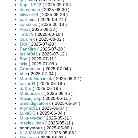
Kapi_FS22
( 2025-09-03 )
Vooyteush
( 2025-08-30 )
olivvier64
( 2025-08-28 )
barneius
( 2025-08-27 )
kondzioo
( 2025-08-18 )
Alex
( 2025-08-13 )
Talib79
( 2025-08-10 )
parurex
( 2025-08-02 )
Dibi
( 2025-07-20 )
PanMiro
( 2025-07-20 )
tasior041
( 2025-07-12 )
Bod
( 2025-07-11 )
skiq
( 2025-07-09 )
Grammson
( 2025-07-04 )
bbc
( 2025-07-04 )
Marek Marciniuk
( 2025-06-22 )
tasior04
( 2025-06-19 )
da&ro
( 2025-06-19 )
Mateuszzz1
( 2025-06-15 )
Maciej Bilip
( 2025-06-11 )
prestidigitatorek
( 2025-06-04 )
Krymic91
( 2025-06-04 )
LukeDG
( 2025-06-04 )
Mike Madej
( 2025-05-31 )
maciek_slon
( 2025-05-11 )
anonymous ( 2025-05-06 )
KLAJAMAR02
( 2025-05-03 )
Navas.pl
( 2025-05-02 )