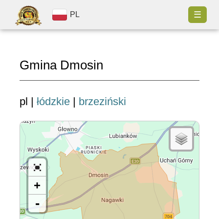
☰
PL
Gmina Dmosin
pl |
łódzkie
|
brzeziński
+
-