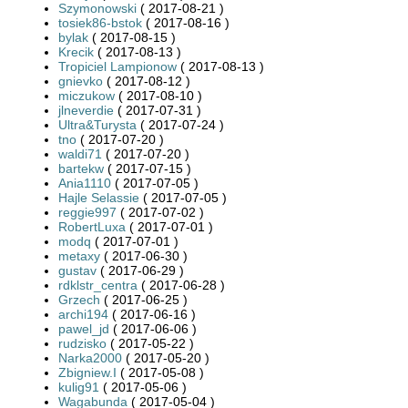
Szymonowski
( 2017-08-21 )
tosiek86-bstok
( 2017-08-16 )
bylak
( 2017-08-15 )
Krecik
( 2017-08-13 )
Tropiciel Lampionow
( 2017-08-13 )
gnievko
( 2017-08-12 )
miczukow
( 2017-08-10 )
jlneverdie
( 2017-07-31 )
Ultra&Turysta
( 2017-07-24 )
tno
( 2017-07-20 )
waldi71
( 2017-07-20 )
bartekw
( 2017-07-15 )
Ania1110
( 2017-07-05 )
Hajle Selassie
( 2017-07-05 )
reggie997
( 2017-07-02 )
RobertLuxa
( 2017-07-01 )
modq
( 2017-07-01 )
metaxy
( 2017-06-30 )
gustav
( 2017-06-29 )
rdklstr_centra
( 2017-06-28 )
Grzech
( 2017-06-25 )
archi194
( 2017-06-16 )
pawel_jd
( 2017-06-06 )
rudzisko
( 2017-05-22 )
Narka2000
( 2017-05-20 )
Zbigniew.I
( 2017-05-08 )
kulig91
( 2017-05-06 )
Wagabunda
( 2017-05-04 )