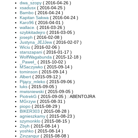
dwa_szopy
( 2016-04-26 )
xsadusx
( 2016-04-25 )
Bambo
( 2016-04-24 )
Kapitan Sakwa
( 2016-04-24 )
Karo96
( 2016-04-01 )
wallace.
( 2016-03-26 )
szybkitadejro
( 2016-03-05 )
joseph
( 2016-02-08 )
Justyna_JEJJew
( 2016-02-07 )
Wiciu
( 2016-02-06 )
starszapani
( 2016-01-17 )
WolfWagabunda
( 2015-12-18 )
_Paweł_
( 2015-10-02 )
MSaczywko
( 2015-09-14 )
tominson
( 2015-09-14 )
Albert
( 2015-09-12 )
Pijący_mleko
( 2015-09-06 )
luks
( 2015-09-05 )
mwisniewski
( 2015-09-05 )
PiotrekG
( 2015-09-05 ) : ABENTOJRA
MGrzyw
( 2015-08-31 )
piopo
( 2015-08-29 )
BIKER303
( 2015-08-28 )
agnieszkamy
( 2015-08-23 )
szymonklo
( 2015-08-15 )
Zbyh
( 2015-08-14 )
yoshko
( 2015-08-14 )
Zinzangur
( 2015-08-08 )