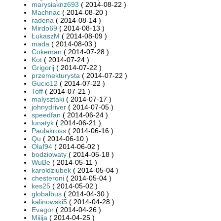
marysiaknz693
( 2014-08-22 )
Machnac
( 2014-08-20 )
radena
( 2014-08-14 )
Mirdo69
( 2014-08-13 )
ŁukaszM
( 2014-08-09 )
mada
( 2014-08-03 )
Cokeman
( 2014-07-28 )
Kot
( 2014-07-24 )
Grigorij
( 2014-07-22 )
przemekturysta
( 2014-07-22 )
Gucio12
( 2014-07-22 )
Toff
( 2014-07-21 )
malysztaki
( 2014-07-17 )
johnydriver
( 2014-07-05 )
speedfan
( 2014-06-24 )
lunatyk
( 2014-06-21 )
Paulakross
( 2014-06-16 )
Qu
( 2014-06-10 )
Olaf94
( 2014-06-02 )
bodziowaty
( 2014-05-18 )
WuBe
( 2014-05-11 )
karoldziubek
( 2014-05-04 )
chesteroni
( 2014-05-04 )
kes25
( 2014-05-02 )
globalbus
( 2014-04-30 )
kalinowski5
( 2014-04-28 )
Evagor
( 2014-04-26 )
Miiija
( 2014-04-25 )