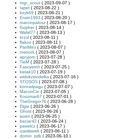
mgr_scout
( 2023-09-07 )
Iapet
( 2023-08-22 )
bzyk69
( 2023-08-21 )
Erwin1993
( 2023-08-20 )
marcinpalosz
( 2023-08-17 )
Gopher
( 2023-08-14 )
Wafel77
( 2023-08-13 )
krzol
( 2023-08-11 )
flakoo
( 2023-08-11 )
PanMiro
( 2023-08-07 )
menork
( 2023-08-07 )
apryjom
( 2023-07-28 )
TieM
( 2023-07-28 )
Fascyemh
( 2023-07-25 )
kielak10
( 2023-07-19 )
widokzsiodelka
( 2023-07-16 )
STOSOS
( 2023-07-08 )
konradpagu
( 2023-07-07 )
MarcinCin
( 2023-07-05 )
Koszmar67
( 2023-07-01 )
TheGregor76
( 2023-06-28 )
Elgie
( 2023-06-26 )
Ghost
( 2023-06-26 )
wuen
( 2023-06-25 )
baciar42
( 2023-06-24 )
pawelcz
( 2023-06-17 )
izaisławek
( 2023-06-11 )
domin_pdk
( 2023-06-10 )