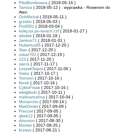
PilotBombowca
( 2018-05-16 )
Tamiza
( 2018-05-12 ) : wyprawka - Rowerem do
Aten
OchMichał
( 2018-05-11 )
grzebo
( 2018-05-03 )
Pio0001
( 2018-03-04 )
kolej.tur.po-torach.czf
( 2018-01-27 )
wlodek
( 2018-01-18 )
Jankos71
( 2018-01-01 )
Hubertus85
( 2017-12-20 )
Stan
( 2017-12-20 )
oskar702
( 2017-12-19 )
123
( 2017-11-20 )
sierra
( 2017-11-17 )
LeszekSopot
( 2017-11-06 )
Viator
( 2017-10-17 )
Tomson
( 2017-10-16 )
florek
( 2017-10-16 )
CykloFreak
( 2017-10-16 )
wielgibolo
( 2017-10-11 )
mahnamahna
( 2017-10-04 )
Monarchis
( 2017-09-14 )
MatiOmlet
( 2017-09-09 )
Preccel
( 2017-09-05 )
qbek12
( 2017-09-05 )
dziurson
( 2017-08-30 )
Monter
( 2017-08-25 )
krzwys
( 2017-08-21 )