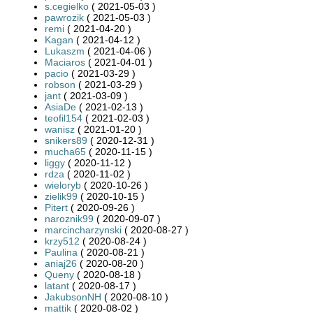
s.cegielko
( 2021-05-03 )
pawrozik
( 2021-05-03 )
remi
( 2021-04-20 )
Kagan
( 2021-04-12 )
Lukaszm
( 2021-04-06 )
Maciaros
( 2021-04-01 )
pacio
( 2021-03-29 )
robson
( 2021-03-29 )
jant
( 2021-03-09 )
AsiaDe
( 2021-02-13 )
teofil154
( 2021-02-03 )
wanisz
( 2021-01-20 )
snikers89
( 2020-12-31 )
mucha65
( 2020-11-15 )
liggy
( 2020-11-12 )
rdza
( 2020-11-02 )
wieloryb
( 2020-10-26 )
zielik99
( 2020-10-15 )
Pitert
( 2020-09-26 )
naroznik99
( 2020-09-07 )
marcincharzynski
( 2020-08-27 )
krzy512
( 2020-08-24 )
Paulina
( 2020-08-21 )
aniaj26
( 2020-08-20 )
Queny
( 2020-08-18 )
latant
( 2020-08-17 )
JakubsonNH
( 2020-08-10 )
mattik
( 2020-08-02 )