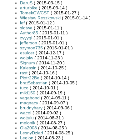
DaruS
( 2015-03-15 )
arturbike
( 2015-03-14 )
TomekGWCST
( 2015-01-27 )
Wiesław Reszkowski
( 2015-01-14 )
lef
( 2015-01-12 )
sldtwa
( 2015-01-11 )
Author85
( 2015-01-11 )
zyyygi
( 2015-01-01 )
jefferson
( 2015-01-01 )
szymon735
( 2015-01-01 )
esulcer
( 2014-12-17 )
wojpiw
( 2014-11-23 )
Signum
( 2014-11-20 )
Kalessin
( 2014-10-25 )
rast
( 2014-10-16 )
Piotr22Be
( 2014-10-14 )
bratSebastian
( 2014-10-05 )
tuco
( 2014-10-01 )
miki150
( 2014-09-19 )
vagabond
( 2014-09-11 )
magnacy
( 2014-09-07 )
brudnyhary
( 2014-09-06 )
wacol
( 2014-09-02 )
wojtulu
( 2014-08-31 )
melonik
( 2014-08-27 )
Ola2008
( 2014-08-25 )
LesnyDziad
( 2014-08-25 )
Legion
( 2014-08-23 )