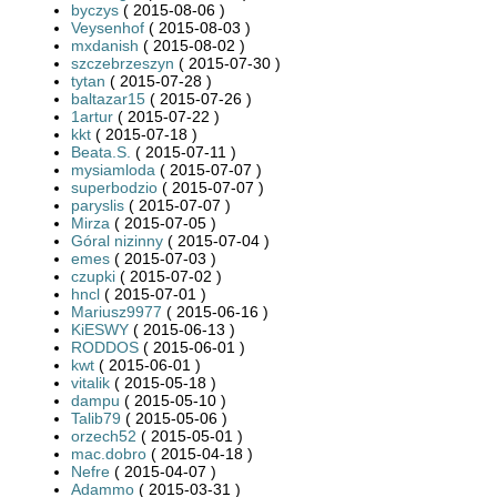
byczys
( 2015-08-06 )
Veysenhof
( 2015-08-03 )
mxdanish
( 2015-08-02 )
szczebrzeszyn
( 2015-07-30 )
tytan
( 2015-07-28 )
baltazar15
( 2015-07-26 )
1artur
( 2015-07-22 )
kkt
( 2015-07-18 )
Beata.S.
( 2015-07-11 )
mysiamloda
( 2015-07-07 )
superbodzio
( 2015-07-07 )
paryslis
( 2015-07-07 )
Mirza
( 2015-07-05 )
Góral nizinny
( 2015-07-04 )
emes
( 2015-07-03 )
czupki
( 2015-07-02 )
hncl
( 2015-07-01 )
Mariusz9977
( 2015-06-16 )
KiESWY
( 2015-06-13 )
RODDOS
( 2015-06-01 )
kwt
( 2015-06-01 )
vitalik
( 2015-05-18 )
dampu
( 2015-05-10 )
Talib79
( 2015-05-06 )
orzech52
( 2015-05-01 )
mac.dobro
( 2015-04-18 )
Nefre
( 2015-04-07 )
Adammo
( 2015-03-31 )