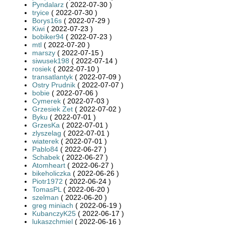
Pyndalarz
( 2022-07-30 )
tryice
( 2022-07-30 )
Borys16s
( 2022-07-29 )
Kiwi
( 2022-07-23 )
bobiker94
( 2022-07-23 )
mtl
( 2022-07-20 )
marszy
( 2022-07-15 )
siwusek198
( 2022-07-14 )
rosiek
( 2022-07-10 )
transatlantyk
( 2022-07-09 )
Ostry Prudnik
( 2022-07-07 )
bobie
( 2022-07-06 )
Cymerek
( 2022-07-03 )
Grzesiek Zet
( 2022-07-02 )
Byku
( 2022-07-01 )
GrzesKa
( 2022-07-01 )
zlyszelag
( 2022-07-01 )
wiaterek
( 2022-07-01 )
Pablo84
( 2022-06-27 )
Schabek
( 2022-06-27 )
Atomheart
( 2022-06-27 )
bikeholiczka
( 2022-06-26 )
Piotr1972
( 2022-06-24 )
TomasPL
( 2022-06-20 )
szelman
( 2022-06-20 )
greg miniach
( 2022-06-19 )
KubanczyK25
( 2022-06-17 )
lukaszchmiel
( 2022-06-16 )