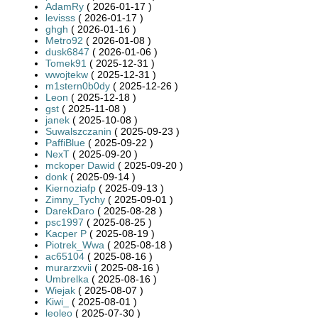
AdamRy
( 2026-01-17 )
levisss
( 2026-01-17 )
ghgh
( 2026-01-16 )
Metro92
( 2026-01-08 )
dusk6847
( 2026-01-06 )
Tomek91
( 2025-12-31 )
wwojtekw
( 2025-12-31 )
m1stern0b0dy
( 2025-12-26 )
Leon
( 2025-12-18 )
gst
( 2025-11-08 )
janek
( 2025-10-08 )
Suwalszczanin
( 2025-09-23 )
PaffiBlue
( 2025-09-22 )
NexT
( 2025-09-20 )
mckoper Dawid
( 2025-09-20 )
donk
( 2025-09-14 )
Kiernoziafp
( 2025-09-13 )
Zimny_Tychy
( 2025-09-01 )
DarekDaro
( 2025-08-28 )
psc1997
( 2025-08-25 )
Kacper P
( 2025-08-19 )
Piotrek_Wwa
( 2025-08-18 )
ac65104
( 2025-08-16 )
murarzxvii
( 2025-08-16 )
Umbrelka
( 2025-08-16 )
Wiejak
( 2025-08-07 )
Kiwi_
( 2025-08-01 )
leoleo
( 2025-07-30 )