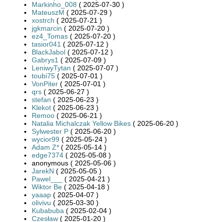
Markinho_008
( 2025-07-30 )
MateuszM
( 2025-07-29 )
xostrch
( 2025-07-21 )
jgkmarcin
( 2025-07-20 )
ez4_Tomas
( 2025-07-20 )
tasior041
( 2025-07-12 )
BlackJabol
( 2025-07-12 )
Gabrys1
( 2025-07-09 )
LeniwyTytan
( 2025-07-07 )
toubi75
( 2025-07-01 )
VonPiter
( 2025-07-01 )
qrs
( 2025-06-27 )
stefan
( 2025-06-23 )
Klekot
( 2025-06-23 )
Remoo
( 2025-06-21 )
Natalia Michalczak Yellow Bikes
( 2025-06-20 )
Sylwester P
( 2025-06-20 )
wycior99
( 2025-05-24 )
Adam Z*
( 2025-05-14 )
edge7374
( 2025-05-08 )
anonymous ( 2025-05-06 )
JarekN
( 2025-05-05 )
Pawel___
( 2025-04-21 )
Wiktor Be
( 2025-04-18 )
yaaap
( 2025-04-07 )
olivivu
( 2025-03-30 )
Kubabuba
( 2025-02-04 )
Czesław
( 2025-01-20 )