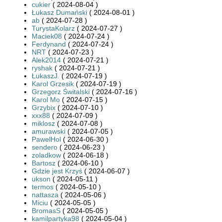
cukier
( 2024-08-04 )
Łukasz Dumański
( 2024-08-01 )
ab
( 2024-07-28 )
TurystaKolarz
( 2024-07-27 )
Maciek08
( 2024-07-24 )
Ferdynand
( 2024-07-24 )
NRT
( 2024-07-23 )
Alek2014
( 2024-07-21 )
ryshak
( 2024-07-21 )
ŁukaszJ.
( 2024-07-19 )
Karol Grzesik
( 2024-07-19 )
Grzegorz Świtalski
( 2024-07-16 )
Karol Mo
( 2024-07-15 )
Grzybix
( 2024-07-10 )
xxx88
( 2024-07-09 )
miklosz
( 2024-07-08 )
amurawski
( 2024-07-05 )
PawelHol
( 2024-06-30 )
sendero
( 2024-06-23 )
zoladkow
( 2024-06-18 )
Bartosz
( 2024-06-10 )
Gdzie jest Krzyś
( 2024-06-07 )
ukson
( 2024-05-11 )
termos
( 2024-05-10 )
nattasza
( 2024-05-06 )
Miciu
( 2024-05-05 )
BromasS
( 2024-05-05 )
kamilpartyka98
( 2024-05-04 )