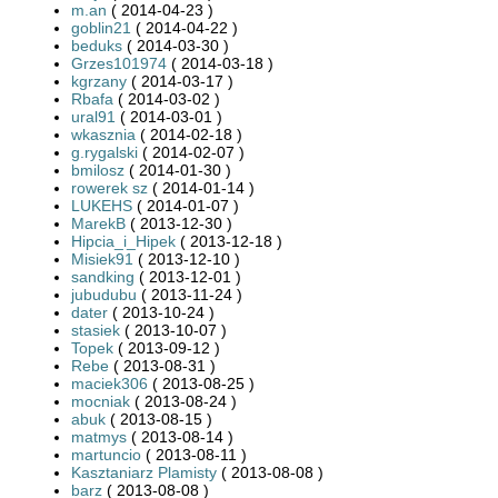
m.an
( 2014-04-23 )
goblin21
( 2014-04-22 )
beduks
( 2014-03-30 )
Grzes101974
( 2014-03-18 )
kgrzany
( 2014-03-17 )
Rbafa
( 2014-03-02 )
ural91
( 2014-03-01 )
wkasznia
( 2014-02-18 )
g.rygalski
( 2014-02-07 )
bmilosz
( 2014-01-30 )
rowerek sz
( 2014-01-14 )
LUKEHS
( 2014-01-07 )
MarekB
( 2013-12-30 )
Hipcia_i_Hipek
( 2013-12-18 )
Misiek91
( 2013-12-10 )
sandking
( 2013-12-01 )
jubudubu
( 2013-11-24 )
dater
( 2013-10-24 )
stasiek
( 2013-10-07 )
Topek
( 2013-09-12 )
Rebe
( 2013-08-31 )
maciek306
( 2013-08-25 )
mocniak
( 2013-08-24 )
abuk
( 2013-08-15 )
matmys
( 2013-08-14 )
martuncio
( 2013-08-11 )
Kasztaniarz Plamisty
( 2013-08-08 )
barz
( 2013-08-08 )