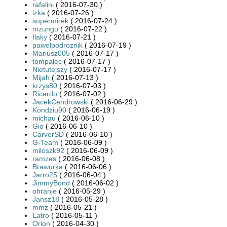
rafalini
( 2016-07-30 )
izka
( 2016-07-26 )
supermirek
( 2016-07-24 )
mzungu
( 2016-07-22 )
flaky
( 2016-07-21 )
pawelpodroznik
( 2016-07-19 )
Mariusz005
( 2016-07-17 )
tompalec
( 2016-07-17 )
Nietutejszy
( 2016-07-17 )
Mijah
( 2016-07-13 )
krzys80
( 2016-07-03 )
Ricardo
( 2016-07-02 )
JacekCendrowski
( 2016-06-29 )
Kondziu90
( 2016-06-19 )
michau
( 2016-06-10 )
Gio
( 2016-06-10 )
CarverSD
( 2016-06-10 )
G-Team
( 2016-06-09 )
miloszk92
( 2016-06-09 )
ramzes
( 2016-06-08 )
Brawurka
( 2016-06-06 )
Jarro25
( 2016-06-04 )
JimmyBond
( 2016-06-02 )
ohranje
( 2016-05-29 )
Jansz18
( 2016-05-28 )
mmz
( 2016-05-21 )
Latro
( 2016-05-11 )
Orion
( 2016-04-30 )