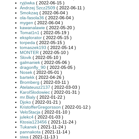
ryjówka
( 2022-06-15 )
Andrzej Szcz2509
( 2022-06-11 )
Smokzaq
( 2022-06-04 )
ola-fasola36
( 2022-06-04 )
mygen
( 2022-06-04 )
kawanalawie
( 2022-05-20 )
Tomat1n1
( 2022-05-19 )
eksplorator
( 2022-05-15 )
torpeda
( 2022-05-15 )
tomaszek193
( 2022-05-14 )
MONTER
( 2022-05-10 )
Slovik
( 2022-05-10 )
galmaniek
( 2022-05-06 )
dragonfly_90
( 2022-05-05 )
Nosek
( 2022-05-01 )
bartekk
( 2022-04-26 )
Bromberg
( 2022-03-11 )
Atelateusz2137
( 2022-03-03 )
KarolSlodowiec
( 2022-01-31 )
mr.Bialy
( 2022-01-22 )
Djoko
( 2022-01-21 )
KristofferGregorsson
( 2022-01-12 )
VeloStacja
( 2022-01-10 )
julekc4
( 2022-01-03 )
Ktosia123456
( 2021-11-24 )
Tukanek
( 2021-11-24 )
pannakota
( 2021-11-14 )
siwa
( 2021-11-13 )