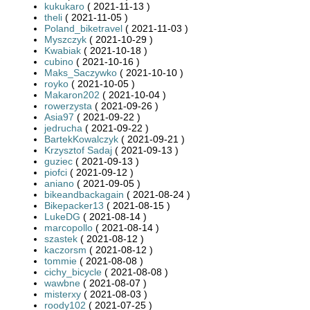
kukukaro
( 2021-11-13 )
theli
( 2021-11-05 )
Poland_biketravel
( 2021-11-03 )
Myszczyk
( 2021-10-29 )
Kwabiak
( 2021-10-18 )
cubino
( 2021-10-16 )
Maks_Saczywko
( 2021-10-10 )
royko
( 2021-10-05 )
Makaron202
( 2021-10-04 )
rowerzysta
( 2021-09-26 )
Asia97
( 2021-09-22 )
jedrucha
( 2021-09-22 )
BartekKowalczyk
( 2021-09-21 )
Krzysztof Sadaj
( 2021-09-13 )
guziec
( 2021-09-13 )
piofci
( 2021-09-12 )
aniano
( 2021-09-05 )
bikeandbackagain
( 2021-08-24 )
Bikepacker13
( 2021-08-15 )
LukeDG
( 2021-08-14 )
marcopollo
( 2021-08-14 )
szastek
( 2021-08-12 )
kaczorsm
( 2021-08-12 )
tommie
( 2021-08-08 )
cichy_bicycle
( 2021-08-08 )
wawbne
( 2021-08-07 )
misterxy
( 2021-08-03 )
roody102
( 2021-07-25 )