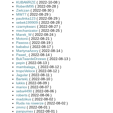
KUBAWRZE
( 2022-10-08 )
RobertM95
( 2022-09-28 )
Zielczan
( 2022-08-30 )
MW77
( 2022-08-29 )
paulinka123
( 2022-08-29 )
sebek199909
( 2022-08-28 )
czarnykwarc
( 2022-08-27 )
mechanizator
( 2022-08-25 )
Marek_W
( 2022-08-24 )
Motonii
( 2022-08-21 )
Pawoss
( 2022-08-19 )
bababui
( 2022-08-17 )
MartynaAzory
( 2022-08-14 )
Paweł_
( 2022-08-14 )
BukTwardeDrzewo
( 2022-08-13 )
pepin
( 2022-08-13 )
mambalaga_
( 2022-08-12 )
tropoVeloce
( 2022-08-12 )
Jagular
( 2022-08-11 )
BartekL
( 2022-08-10 )
lukkis
( 2022-08-09 )
mariox
( 2022-08-07 )
seba4490
( 2022-08-06 )
roberts
( 2022-08-06 )
madzikus
( 2022-08-02 )
Ruda na rowerze
( 2022-08-02 )
zmmz
( 2022-08-01 )
panpumex
( 2022-08-01 )