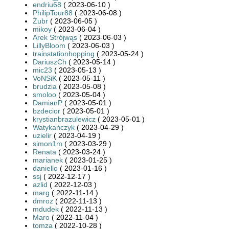
endriu68
( 2023-06-10 )
PhilipTour88
( 2023-06-08 )
Żubr
( 2023-06-05 )
mikoy
( 2023-06-04 )
Arek Strójwąs
( 2023-06-03 )
LillyBloom
( 2023-06-03 )
trainstationhopping
( 2023-05-24 )
DariuszCh
( 2023-05-14 )
mic23
( 2023-05-13 )
VoNSiK
( 2023-05-11 )
brudzia
( 2023-05-08 )
smoloo
( 2023-05-04 )
DamianP
( 2023-05-01 )
bzdecior
( 2023-05-01 )
krystianbrazulewicz
( 2023-05-01 )
Watykańczyk
( 2023-04-29 )
uzielir
( 2023-04-19 )
simon1m
( 2023-03-29 )
Renata
( 2023-03-24 )
marianek
( 2023-01-25 )
daniello
( 2023-01-16 )
ssj
( 2022-12-17 )
azlid
( 2022-12-03 )
marg
( 2022-11-14 )
dmroz
( 2022-11-13 )
mdudek
( 2022-11-13 )
Maro
( 2022-11-04 )
tomza
( 2022-10-28 )