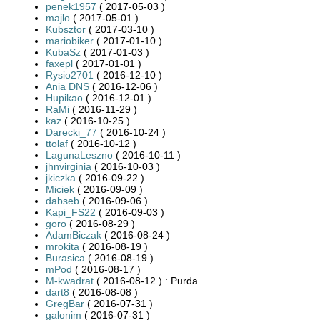
penek1957
( 2017-05-03 )
majlo
( 2017-05-01 )
Kubsztor
( 2017-03-10 )
mariobiker
( 2017-01-10 )
KubaSz
( 2017-01-03 )
faxepl
( 2017-01-01 )
Rysio2701
( 2016-12-10 )
Ania DNS
( 2016-12-06 )
Hupikao
( 2016-12-01 )
RaMi
( 2016-11-29 )
kaz
( 2016-10-25 )
Darecki_77
( 2016-10-24 )
ttolaf
( 2016-10-12 )
LagunaLeszno
( 2016-10-11 )
jhnvirginia
( 2016-10-03 )
jkiczka
( 2016-09-22 )
Miciek
( 2016-09-09 )
dabseb
( 2016-09-06 )
Kapi_FS22
( 2016-09-03 )
goro
( 2016-08-29 )
AdamBiczak
( 2016-08-24 )
mrokita
( 2016-08-19 )
Burasica
( 2016-08-19 )
mPod
( 2016-08-17 )
M-kwadrat
( 2016-08-12 ) : Purda
dart8
( 2016-08-08 )
GregBar
( 2016-07-31 )
galonim
( 2016-07-31 )