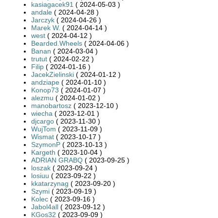
kasiagacek91
( 2024-05-03 )
andale
( 2024-04-28 )
Jarczyk
( 2024-04-26 )
Marek W.
( 2024-04-14 )
west
( 2024-04-12 )
Bearded.Wheels
( 2024-04-06 )
Banan
( 2024-03-04 )
trutut
( 2024-02-22 )
Filip
( 2024-01-16 )
JacekZielinski
( 2024-01-12 )
andziape
( 2024-01-10 )
Konop73
( 2024-01-07 )
alezmu
( 2024-01-02 )
manobartosz
( 2023-12-10 )
wiecha
( 2023-12-01 )
djcargo
( 2023-11-30 )
WujTom
( 2023-11-09 )
Wismat
( 2023-10-17 )
SzymonP
( 2023-10-13 )
Kargeth
( 2023-10-04 )
ADRIAN GRABQ
( 2023-09-25 )
loszak
( 2023-09-24 )
losiuu
( 2023-09-22 )
kkatarzynag
( 2023-09-20 )
Szymi
( 2023-09-19 )
Kolec
( 2023-09-16 )
Jabol4all
( 2023-09-12 )
KGos32
( 2023-09-09 )