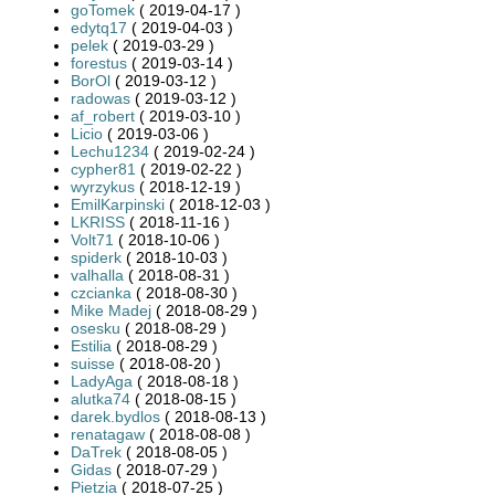
goTomek
( 2019-04-17 )
edytq17
( 2019-04-03 )
pelek
( 2019-03-29 )
forestus
( 2019-03-14 )
BorOl
( 2019-03-12 )
radowas
( 2019-03-12 )
af_robert
( 2019-03-10 )
Licio
( 2019-03-06 )
Lechu1234
( 2019-02-24 )
cypher81
( 2019-02-22 )
wyrzykus
( 2018-12-19 )
EmilKarpinski
( 2018-12-03 )
LKRISS
( 2018-11-16 )
Volt71
( 2018-10-06 )
spiderk
( 2018-10-03 )
valhalla
( 2018-08-31 )
czcianka
( 2018-08-30 )
Mike Madej
( 2018-08-29 )
osesku
( 2018-08-29 )
Estilia
( 2018-08-29 )
suisse
( 2018-08-20 )
LadyAga
( 2018-08-18 )
alutka74
( 2018-08-15 )
darek.bydlos
( 2018-08-13 )
renatagaw
( 2018-08-08 )
DaTrek
( 2018-08-05 )
Gidas
( 2018-07-29 )
Pietzia
( 2018-07-25 )