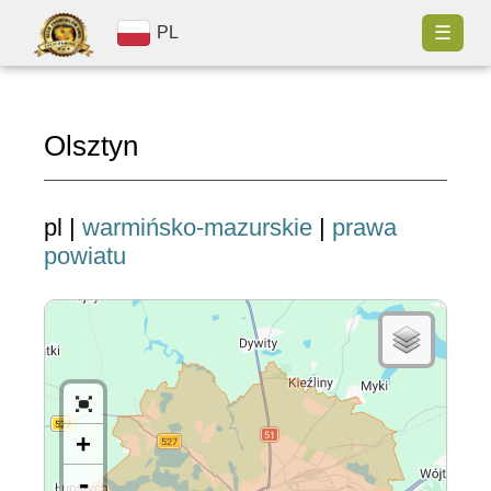
☰
PL
Olsztyn
pl |
warmińsko-mazurskie
|
prawa
powiatu
+
-