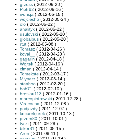
grzess
( 2012-06-28 )
Piotr92
( 2012-06-16 )
ivoncja
( 2012-06-15 )
wojciecho
( 2012-05-24 )
olo
( 2012-05-22 )
analityk
( 2012-05-22 )
usulovski
( 2012-05-20 )
globalbus
( 2012-05-20 )
rtut
( 2012-05-08 )
Tomasz
( 2012-04-26 )
koval__
( 2012-04-20 )
gagarin
( 2012-04-18 )
Wojtek
( 2012-04-16 )
ciman
( 2012-04-14 )
Tomekste
( 2012-03-17 )
Mlynarz
( 2012-03-14 )
staahoo
( 2012-02-20 )
bob71
( 2012-02-10 )
breslau113
( 2012-01-16 )
marcopiotrowski
( 2011-12-28 )
Viracocha
( 2011-12-08 )
podjazdy
( 2011-12-07 )
kocurekjurek
( 2011-10-13 )
przem80
( 2011-10-01 )
tyski
( 2011-09-28 )
biker81
( 2011-08-15 )
Aron
( 2011-08-11 )
giovanni
( 2011-07-19 )