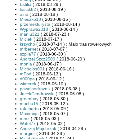
Estilia
( 2018-08-29 )
lesiak82
( 2018-08-19 )
alne
( 2018-08-18 )
Mieszko18
( 2018-08-15 )
przemekturysta
( 2018-08-14 )
Wyprawa2018
( 2018-08-14 )
maniu321
( 2018-07-23 )
Miciek
( 2018-07-17 )
krzycho
( 2018-07-14 ) : Mało tras rowerowych
mrbernet
( 2018-07-07 )
szpila77
( 2018-06-30 )
Andrzej Szcz2509
( 2018-06-29 )
monia
( 2018-06-17 )
Micholos001
( 2018-06-16 )
mPod
( 2018-06-13 )
d000pa
( 2018-06-12 )
wiaterek
( 2018-06-10 )
pawelpodroznik
( 2018-06-08 )
JacekCendrowski
( 2018-06-08 )
greenbay
( 2018-05-30 )
muchu15
( 2018-05-12 )
rafalbarto
( 2018-05-09 )
Maximiqs
( 2018-05-07 )
mmz
( 2018-05-03 )
Wafel77
( 2018-05-02 )
Andrzej Majchrzak
( 2018-04-28 )
margier
( 2018-04-28 )
Rafał Górnik
( 2018-04-24 )