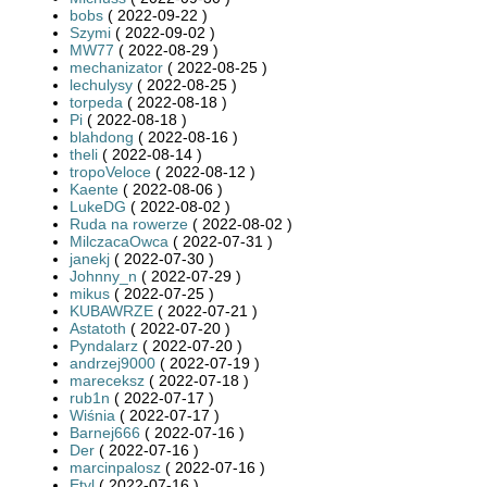
bobs
( 2022-09-22 )
Szymi
( 2022-09-02 )
MW77
( 2022-08-29 )
mechanizator
( 2022-08-25 )
lechulysy
( 2022-08-25 )
torpeda
( 2022-08-18 )
Pi
( 2022-08-18 )
blahdong
( 2022-08-16 )
theli
( 2022-08-14 )
tropoVeloce
( 2022-08-12 )
Kaente
( 2022-08-06 )
LukeDG
( 2022-08-02 )
Ruda na rowerze
( 2022-08-02 )
MilczacaOwca
( 2022-07-31 )
janekj
( 2022-07-30 )
Johnny_n
( 2022-07-29 )
mikus
( 2022-07-25 )
KUBAWRZE
( 2022-07-21 )
Astatoth
( 2022-07-20 )
Pyndalarz
( 2022-07-20 )
andrzej9000
( 2022-07-19 )
mareceksz
( 2022-07-18 )
rub1n
( 2022-07-17 )
Wiśnia
( 2022-07-17 )
Barnej666
( 2022-07-16 )
Der
( 2022-07-16 )
marcinpalosz
( 2022-07-16 )
Etyl
( 2022-07-16 )