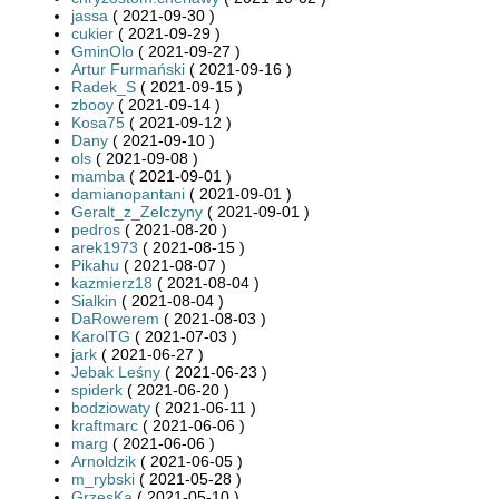
jassa
( 2021-09-30 )
cukier
( 2021-09-29 )
GminOlo
( 2021-09-27 )
Artur Furmański
( 2021-09-16 )
Radek_S
( 2021-09-15 )
zbooy
( 2021-09-14 )
Kosa75
( 2021-09-12 )
Dany
( 2021-09-10 )
ols
( 2021-09-08 )
mamba
( 2021-09-01 )
damianopantani
( 2021-09-01 )
Geralt_z_Zelczyny
( 2021-09-01 )
pedros
( 2021-08-20 )
arek1973
( 2021-08-15 )
Pikahu
( 2021-08-07 )
kazmierz18
( 2021-08-04 )
Sialkin
( 2021-08-04 )
DaRowerem
( 2021-08-03 )
KarolTG
( 2021-07-03 )
jark
( 2021-06-27 )
Jebak Leśny
( 2021-06-23 )
spiderk
( 2021-06-20 )
bodziowaty
( 2021-06-11 )
kraftmarc
( 2021-06-06 )
marg
( 2021-06-06 )
Arnoldzik
( 2021-06-05 )
m_rybski
( 2021-05-28 )
GrzesKa
( 2021-05-10 )