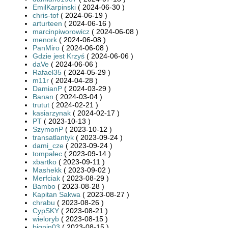
EmilKarpinski
( 2024-06-30 )
chris-tof
( 2024-06-19 )
arturteen
( 2024-06-16 )
marcinpiworowicz
( 2024-06-08 )
menork
( 2024-06-08 )
PanMiro
( 2024-06-08 )
Gdzie jest Krzyś
( 2024-06-06 )
daVe
( 2024-06-06 )
Rafael35
( 2024-05-29 )
m11r
( 2024-04-28 )
DamianP
( 2024-03-29 )
Banan
( 2024-03-04 )
trutut
( 2024-02-21 )
kasiarzynak
( 2024-02-17 )
PT
( 2023-10-13 )
SzymonP
( 2023-10-12 )
transatlantyk
( 2023-09-24 )
dami_cze
( 2023-09-24 )
tompalec
( 2023-09-14 )
xbartko
( 2023-09-11 )
Mashekk
( 2023-09-02 )
Merfciak
( 2023-08-29 )
Bambo
( 2023-08-28 )
Kapitan Sakwa
( 2023-08-27 )
chrabu
( 2023-08-26 )
CypSKY
( 2023-08-21 )
wieloryb
( 2023-08-15 )
bignin03
( 2023-08-15 )