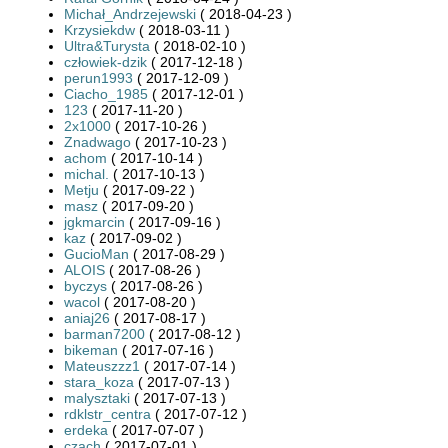
Michał_Andrzejewski
( 2018-04-23 )
Krzysiekdw
( 2018-03-11 )
Ultra&Turysta
( 2018-02-10 )
człowiek-dzik
( 2017-12-18 )
perun1993
( 2017-12-09 )
Ciacho_1985
( 2017-12-01 )
123
( 2017-11-20 )
2x1000
( 2017-10-26 )
Znadwago
( 2017-10-23 )
achom
( 2017-10-14 )
michal.
( 2017-10-13 )
Metju
( 2017-09-22 )
masz
( 2017-09-20 )
jgkmarcin
( 2017-09-16 )
kaz
( 2017-09-02 )
GucioMan
( 2017-08-29 )
ALOIS
( 2017-08-26 )
byczys
( 2017-08-26 )
wacol
( 2017-08-20 )
aniaj26
( 2017-08-17 )
barman7200
( 2017-08-12 )
bikeman
( 2017-07-16 )
Mateuszzz1
( 2017-07-14 )
stara_koza
( 2017-07-13 )
malysztaki
( 2017-07-13 )
rdklstr_centra
( 2017-07-12 )
erdeka
( 2017-07-07 )
czach
( 2017-07-01 )