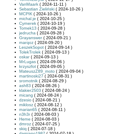
VanMaark
( 2024-11-11 )
Sebastian Zieliński
( 2024-10-26 )
MCPIK
( 2024-10-26 )
michal.je
( 2024-10-25 )
Cymerek
( 2024-10-19 )
Tomek13
( 2024-09-28 )
jedrucha
( 2024-09-28 )
Grayanswer
( 2024-09-21 )
marqoz
( 2024-09-20 )
LeszekSopot
( 2024-09-14 )
TolekTrolek
( 2024-09-13 )
oskar
( 2024-09-13 )
MrLugas
( 2024-09-06 )
krzyszfot
( 2024-09-05 )
MateuszZ89_moto
( 2024-09-04 )
martinoski27
( 2024-08-31 )
sromotnik
( 2024-08-29 )
ash83
( 2024-08-26 )
klakier2503
( 2024-08-24 )
micang
( 2024-08-24 )
dzesio
( 2024-08-21 )
miklosz
( 2024-08-12 )
marian65
( 2024-08-11 )
n3h3r
( 2024-08-03 )
Heme
( 2024-08-03 )
dmroz
( 2024-07-25 )
skiq
( 2024-07-18 )
damiano1987
( 2024-07-18 )