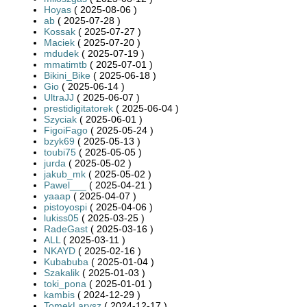
Hoyas
( 2025-08-06 )
ab
( 2025-07-28 )
Kossak
( 2025-07-27 )
Maciek
( 2025-07-20 )
mdudek
( 2025-07-19 )
mmatimtb
( 2025-07-01 )
Bikini_Bike
( 2025-06-18 )
Gio
( 2025-06-14 )
UltraJJ
( 2025-06-07 )
prestidigitatorek
( 2025-06-04 )
Szyciak
( 2025-06-01 )
FigoiFago
( 2025-05-24 )
bzyk69
( 2025-05-13 )
toubi75
( 2025-05-05 )
jurda
( 2025-05-02 )
jakub_mk
( 2025-05-02 )
Pawel___
( 2025-04-21 )
yaaap
( 2025-04-07 )
pistoyospi
( 2025-04-06 )
lukiss05
( 2025-03-25 )
RadeGast
( 2025-03-16 )
ALL
( 2025-03-11 )
NKAYD
( 2025-02-16 )
Kubabuba
( 2025-01-04 )
Szakalik
( 2025-01-03 )
toki_pona
( 2025-01-01 )
kambis
( 2024-12-29 )
TomekLarysz
( 2024-12-17 )