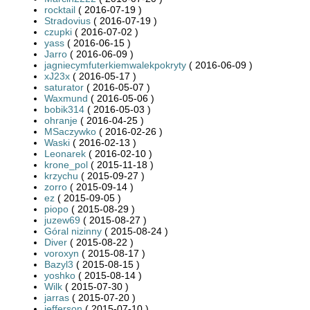
rocktail
( 2016-07-19 )
Stradovius
( 2016-07-19 )
czupki
( 2016-07-02 )
yass
( 2016-06-15 )
Jarro
( 2016-06-09 )
jagniecymfuterkiemwalekpokryty
( 2016-06-09 )
xJ23x
( 2016-05-17 )
saturator
( 2016-05-07 )
Waxmund
( 2016-05-06 )
bobik314
( 2016-05-03 )
ohranje
( 2016-04-25 )
MSaczywko
( 2016-02-26 )
Waski
( 2016-02-13 )
Leonarek
( 2016-02-10 )
krone_pol
( 2015-11-18 )
krzychu
( 2015-09-27 )
zorro
( 2015-09-14 )
ez
( 2015-09-05 )
piopo
( 2015-08-29 )
juzew69
( 2015-08-27 )
Góral nizinny
( 2015-08-24 )
Diver
( 2015-08-22 )
voroxyn
( 2015-08-17 )
Bazyl3
( 2015-08-15 )
yoshko
( 2015-08-14 )
Wilk
( 2015-07-30 )
jarras
( 2015-07-20 )
jefferson
( 2015-07-10 )