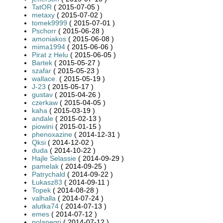
TatOR
( 2015-07-05 )
metaxy
( 2015-07-02 )
tomek9999
( 2015-07-01 )
Pschorr
( 2015-06-28 )
amoniakos
( 2015-06-08 )
mima1994
( 2015-06-06 )
Pirat z Helu
( 2015-06-05 )
Bartek
( 2015-05-27 )
szafar
( 2015-05-23 )
wallace.
( 2015-05-19 )
J-23
( 2015-05-17 )
gustav
( 2015-04-26 )
czerkaw
( 2015-04-05 )
kaha
( 2015-03-19 )
andale
( 2015-02-13 )
piowini
( 2015-01-15 )
phenoxazine
( 2014-12-31 )
Qksi
( 2014-12-02 )
duda
( 2014-10-22 )
Hajle Selassie
( 2014-09-29 )
pamelak
( 2014-09-25 )
Patrychald
( 2014-09-22 )
Łukasz83
( 2014-09-11 )
Topek
( 2014-08-28 )
valhalla
( 2014-07-24 )
alutka74
( 2014-07-13 )
emes
( 2014-07-12 )
polanegri
( 2014-07-12 )