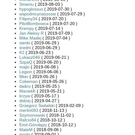
Smeniu
( 2019-08-03 )
hypoglossus
( 2019-07-30 )
wspodnicynaszosie
( 2019-07-29 )
Filipiny34
( 2019-07-20 )
PilotBombowca
( 2019-07-20 )
Krempy
( 2019-07-14 )
Jan Aleksy R
( 2019-07-09 )
Mike Madej
( 2019-07-04 )
sienki
( 2019-06-29 )
średni
( 2019-06-29 )
K2
( 2019-06-23 )
Lukasz046
( 2019-06-21 )
SzpaQ
( 2019-06-20 )
majlo
( 2019-06-08 )
Legion
( 2019-06-06 )
fliker
( 2019-05-26 )
Cokeman
( 2019-05-26 )
da&ro
( 2019-05-25 )
MaciekK
( 2019-05-21 )
krzyw
( 2019-05-17 )
didzej
( 2019-04-27 )
Grzegorz Świtalski
( 2019-02-09 )
merlin083
( 2018-11-13 )
Szymonowski
( 2018-11-02 )
Rafcio84
( 2018-10-12 )
Emil-Górołajzy
( 2018-10-12 )
MateM
( 2018-09-06 )
modq
( 2018-09-01 )