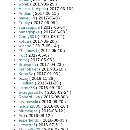
wolek
( 2017-06-25 )
Hipcia_i_Hipek
( 2017-06-16 )
Andbin
( 2017-06-11 )
pawel_jd
( 2017-06-06 )
Fanky
( 2017-06-05 )
starszapani
( 2017-06-04 )
hansglopke
( 2017-06-03 )
Goofy601
( 2017-06-02 )
kolica
( 2017-05-20 )
wiecho
( 2017-05-14 )
Zbigniew.I
( 2017-05-10 )
Kot
( 2017-05-07 )
remi
( 2017-05-03 )
Brawurka
( 2017-04-23 )
mariobiker
( 2017-01-10 )
KubaSz
( 2017-01-03 )
oszej
( 2016-11-26 )
Hupikao
( 2016-11-25 )
lukasz78
( 2016-09-26 )
GrzegorzBike
( 2016-09-24 )
RobertLuxa
( 2016-08-30 )
lgrabowski
( 2016-08-20 )
holden1000
( 2016-08-16 )
Mumingse
( 2016-08-12 )
Aro
( 2016-08-12 )
esperlando
( 2016-08-03 )
krzysztof
( 2016-07-31 )
Marcin2222
( 2016-07-20 )