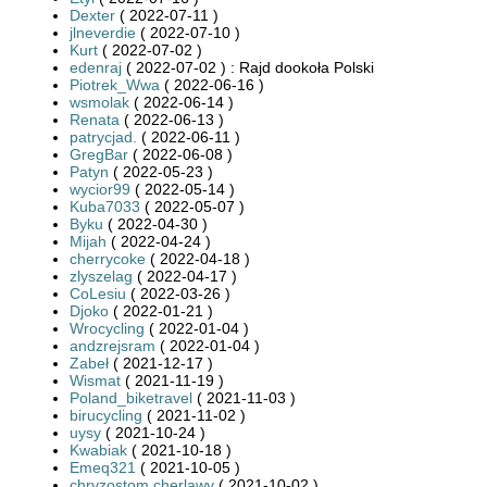
Dexter
( 2022-07-11 )
jlneverdie
( 2022-07-10 )
Kurt
( 2022-07-02 )
edenraj
( 2022-07-02 ) : Rajd dookoła Polski
Piotrek_Wwa
( 2022-06-16 )
wsmolak
( 2022-06-14 )
Renata
( 2022-06-13 )
patrycjad.
( 2022-06-11 )
GregBar
( 2022-06-08 )
Patyn
( 2022-05-23 )
wycior99
( 2022-05-14 )
Kuba7033
( 2022-05-07 )
Byku
( 2022-04-30 )
Mijah
( 2022-04-24 )
cherrycoke
( 2022-04-18 )
zlyszelag
( 2022-04-17 )
CoLesiu
( 2022-03-26 )
Djoko
( 2022-01-21 )
Wrocycling
( 2022-01-04 )
andzrejsram
( 2022-01-04 )
Zabeł
( 2021-12-17 )
Wismat
( 2021-11-19 )
Poland_biketravel
( 2021-11-03 )
birucycling
( 2021-11-02 )
uysy
( 2021-10-24 )
Kwabiak
( 2021-10-18 )
Emeq321
( 2021-10-05 )
chryzostom.cherlawy
( 2021-10-02 )