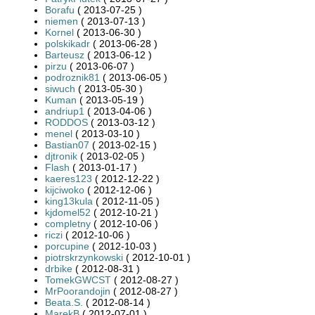
Borafu
( 2013-07-25 )
niemen
( 2013-07-13 )
Kornel
( 2013-06-30 )
polskikadr
( 2013-06-28 )
Barteusz
( 2013-06-12 )
pirzu
( 2013-06-07 )
podroznik81
( 2013-06-05 )
siwuch
( 2013-05-30 )
Kuman
( 2013-05-19 )
andriup1
( 2013-04-06 )
RODDOS
( 2013-03-12 )
menel
( 2013-03-10 )
Bastian07
( 2013-02-15 )
djtronik
( 2013-02-05 )
Flash
( 2013-01-17 )
kaeres123
( 2012-12-22 )
kijciwoko
( 2012-12-06 )
king13kula
( 2012-11-05 )
kjdomel52
( 2012-10-21 )
completny
( 2012-10-06 )
riczi
( 2012-10-06 )
porcupine
( 2012-10-03 )
piotrskrzynkowski
( 2012-10-01 )
drbike
( 2012-08-31 )
TomekGWCST
( 2012-08-27 )
MrPoorandojin
( 2012-08-27 )
Beata.S.
( 2012-08-14 )
MarekB
( 2012-07-01 )