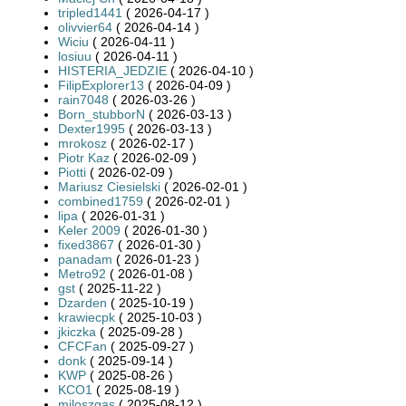
tripled1441
( 2026-04-17 )
olivvier64
( 2026-04-14 )
Wiciu
( 2026-04-11 )
losiuu
( 2026-04-11 )
HISTERIA_JEDZIE
( 2026-04-10 )
FilipExplorer13
( 2026-04-09 )
rain7048
( 2026-03-26 )
Born_stubborN
( 2026-03-13 )
Dexter1995
( 2026-03-13 )
mrokosz
( 2026-02-17 )
Piotr Kaz
( 2026-02-09 )
Piotti
( 2026-02-09 )
Mariusz Ciesielski
( 2026-02-01 )
combined1759
( 2026-02-01 )
lipa
( 2026-01-31 )
Keler 2009
( 2026-01-30 )
fixed3867
( 2026-01-30 )
panadam
( 2026-01-23 )
Metro92
( 2026-01-08 )
gst
( 2025-11-22 )
Dzarden
( 2025-10-19 )
krawiecpk
( 2025-10-03 )
jkiczka
( 2025-09-28 )
CFCFan
( 2025-09-27 )
donk
( 2025-09-14 )
KWP
( 2025-08-26 )
KCO1
( 2025-08-19 )
miloszgas
( 2025-08-12 )