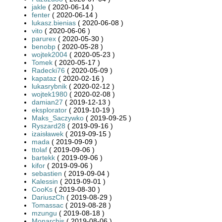
jakle
( 2020-06-14 )
fenter
( 2020-06-14 )
lukasz.bienias
( 2020-06-08 )
vito
( 2020-06-06 )
parurex
( 2020-05-30 )
benobp
( 2020-05-28 )
wojtek2004
( 2020-05-23 )
Tomek
( 2020-05-17 )
Radecki76
( 2020-05-09 )
kapataz
( 2020-02-16 )
lukasrybnik
( 2020-02-12 )
wojtek1980
( 2020-02-08 )
damian27
( 2019-12-13 )
eksplorator
( 2019-10-19 )
Maks_Saczywko
( 2019-09-25 )
Ryszard28
( 2019-09-16 )
izaisławek
( 2019-09-15 )
mada
( 2019-09-09 )
ttolaf
( 2019-09-06 )
bartekk
( 2019-09-06 )
kifor
( 2019-09-06 )
sebastien
( 2019-09-04 )
Kalessin
( 2019-09-01 )
CooKs
( 2019-08-30 )
DariuszCh
( 2019-08-29 )
Tomassac
( 2019-08-28 )
mzungu
( 2019-08-18 )
Monarchis
( 2019-08-06 )