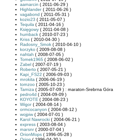
aamarcin
( 2011-06-29 )
Highlander
( 2011-06-26 )
vagabond
( 2011-05-31 )
kozio23
( 2011-05-07 )
Tequila
( 2011-04-16 )
Księgowy
( 2011-04-08 )
humback
( 2010-07-23 )
Kriss
( 2010-04-30 )
Radosny_Smok
( 2010-04-10 )
korzyko
( 2009-08-08 )
nahtah
( 2008-07-05 )
Tomek1965
( 2008-06-02 )
Zabel
( 2007-07-19 )
Roberto
( 2007-05-21 )
Kapi_FS22
( 2006-09-03 )
mrokita
( 2006-06-19 )
tomzoo
( 2005-10-23 )
Tamiza
( 2005-07-09 ) : maraton-Srebrna Góra
pedro4d
( 2004-09-09 )
KOYOTE
( 2004-08-23 )
Wigor
( 2004-08-14 )
ormcocanyon
( 2004-08-12 )
wojpiw
( 2004-07-01 )
Karol Nawrocki
( 2004-06-21 )
express
( 2003-08-04 )
marsnr
( 2000-07-04 )
OrionMops
( 1996-05-28 )
Orion
( 1996-04-30 )