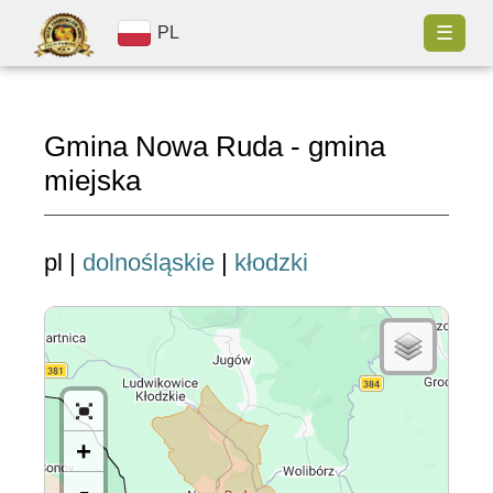
☰
PL
Gmina Nowa Ruda - gmina
miejska
pl |
dolnośląskie
|
kłodzki
+
-