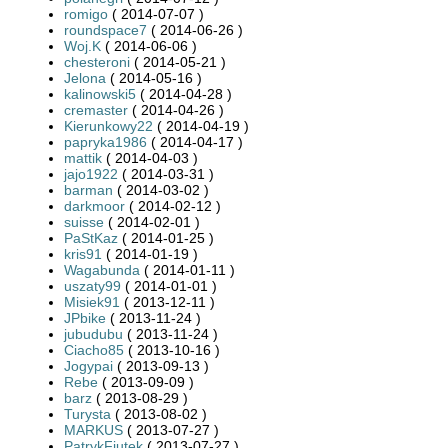
romigo
( 2014-07-07 )
roundspace7
( 2014-06-26 )
Woj.K
( 2014-06-06 )
chesteroni
( 2014-05-21 )
Jelona
( 2014-05-16 )
kalinowski5
( 2014-04-28 )
cremaster
( 2014-04-26 )
Kierunkowy22
( 2014-04-19 )
papryka1986
( 2014-04-17 )
mattik
( 2014-04-03 )
jajo1922
( 2014-03-31 )
barman
( 2014-03-02 )
darkmoor
( 2014-02-12 )
suisse
( 2014-02-01 )
PaStKaz
( 2014-01-25 )
kris91
( 2014-01-19 )
Wagabunda
( 2014-01-11 )
uszaty99
( 2014-01-01 )
Misiek91
( 2013-12-11 )
JPbike
( 2013-11-24 )
jubudubu
( 2013-11-24 )
Ciacho85
( 2013-10-16 )
Jogypai
( 2013-09-13 )
Rebe
( 2013-09-09 )
barz
( 2013-08-29 )
Turysta
( 2013-08-02 )
MARKUS
( 2013-07-27 )
PatrykFiutek
( 2013-07-27 )