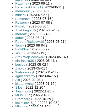
Pszemek
( 2023-08-11 )
PszemekOd2021
( 2023-08-11 )
memorek
( 2023-07-30 )
mnichu
( 2023-07-27 )
rooverovo
( 2023-07-16 )
Rowercik
( 2023-07-08 )
Kamilp
( 2023-06-30 )
TheGregor76
( 2023-06-28 )
mordaz
( 2023-06-24 )
admk
( 2023-06-21 )
Robert Radajewski
( 2023-06-21 )
Tomik
( 2023-06-04 )
PaffiBlue
( 2023-05-27 )
skaut
( 2023-05-19 )
Arek Wojciechowski
( 2023-05-16 )
ola-fasola36
( 2023-05-16 )
besibo
( 2023-05-02 )
Zysku
( 2023-05-01 )
Watykańczyk
( 2023-04-29 )
agnieszkamy
( 2023-04-15 )
Alfi
( 2023-02-06 )
kkatarzynag
( 2023-01-19 )
Siles
( 2022-12-20 )
Joannaaja
( 2022-11-26 )
MONTER
( 2022-11-08 )
Bromberg
( 2022-10-29 )
kazmierz18_2
( 2022-10-08 )
Michuss
( 2022-09-30 )