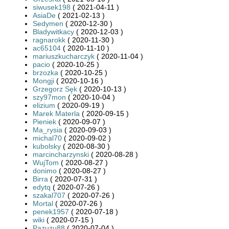
siwusek198
( 2021-04-11 )
AsiaDe
( 2021-02-13 )
Sedymen
( 2020-12-30 )
Bladywitkacy
( 2020-12-03 )
ragnarokk
( 2020-11-30 )
ac65104
( 2020-11-10 )
mariuszkucharczyk
( 2020-11-04 )
pacio
( 2020-10-25 )
brzozka
( 2020-10-25 )
Mongji
( 2020-10-16 )
Grzegorz Sęk
( 2020-10-13 )
szy97mon
( 2020-10-04 )
elizium
( 2020-09-19 )
Marek Materla
( 2020-09-15 )
Pieniek
( 2020-09-07 )
Ma_rysia
( 2020-09-03 )
michal70
( 2020-09-02 )
kubolsky
( 2020-08-30 )
marcincharzynski
( 2020-08-28 )
WujTom
( 2020-08-27 )
donimo
( 2020-08-27 )
Birra
( 2020-07-31 )
edytq
( 2020-07-26 )
szakal707
( 2020-07-26 )
Mortal
( 2020-07-26 )
penek1957
( 2020-07-18 )
wiki
( 2020-07-15 )
Pazuzu88
( 2020-07-04 )