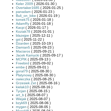
Keler 2009
( 2026-01-30 )
Overtaker1685
( 2026-01-25 )
panadam
( 2026-01-23 )
Buli_on_bike
( 2026-01-19 )
tomek75
( 2026-01-18 )
AdamRy
( 2026-01-18 )
Kacpi
( 2026-01-17 )
Koziak78
( 2026-01-01 )
blazejpe
( 2025-12-11 )
gst
( 2025-11-22 )
Dzarden
( 2025-10-19 )
Damian5
( 2025-09-23 )
Maciaros
( 2025-09-21 )
Jacek Kamycki
( 2025-09-17 )
MCPIK
( 2025-09-13 )
Freebird
( 2025-09-02 )
embe
( 2025-09-01 )
goral79
( 2025-08-30 )
Platynowy
( 2025-08-30 )
owieczka
( 2025-08-25 )
Grzesiek Zet
( 2025-08-16 )
kielak10
( 2025-08-16 )
Tycjan
( 2025-08-15 )
art_b
( 2025-08-07 )
Wiejak
( 2025-08-07 )
bzyk69
( 2025-08-06 )
mygen
( 2025-08-05 )
MarekW
( 2025-08-04 )