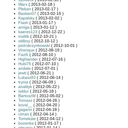
Warx
( 2013-02-18 )
Pleban
( 2013-02-17 )
Bastian07
( 2013-02-15 )
Kapalsky
( 2013-02-02 )
Flash
( 2013-01-17 )
amiga
( 2013-01-12 )
kaeres123
( 2012-12-22 )
mattik
( 2012-10-21 )
oldboy
( 2012-10-12 )
piotrskrzynkowski
( 2012-10-01 )
Virenque
( 2012-08-19 )
Fazi5
( 2012-08-10 )
Highlander
( 2012-07-16 )
Hubi75
( 2012-07-10 )
andale
( 2012-07-01 )
jewti
( 2012-06-21 )
Łukasz83
( 2012-06-14 )
trynia
( 2012-06-09 )
analityk
( 2012-05-22 )
isildur
( 2012-05-18 )
BartoszW
( 2012-05-02 )
Tomasz
( 2012-04-26 )
koval__
( 2012-04-20 )
gagarin
( 2012-04-18 )
ciman
( 2012-04-14 )
Tomekste
( 2012-04-12 )
bozenka
( 2012-01-17 )
plmatrix
( 2012-01-14 )