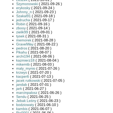
Szymonowski
( 2021-09-26 )
erykosky
( 2021-09-24 )
Johnny_n
( 2021-09-23 )
Szakal91
( 2021-09-18 )
jedrucha
( 2021-09-17 )
Robin
( 2021-09-16 )
zbooy
( 2021-09-14 )
zielik99
( 2021-09-01 )
tysek
( 2021-08-31 )
memorek
( 2021-08-28 )
GravelWay
( 2021-08-22 )
pedros
( 2021-08-20 )
Pikahu
( 2021-08-07 )
archi194
( 2021-08-06 )
kazmierz18
( 2021-08-04 )
mikemtb
( 2021-08-03 )
maly_mynio
( 2021-07-26 )
krzwys
( 2021-07-20 )
kacper6
( 2021-07-13 )
jacek rutkowski
( 2021-07-05 )
jandab
( 2021-07-01 )
jark
( 2021-06-27 )
marcinpalosz
( 2021-06-26 )
Sendu
( 2021-06-25 )
Jebak Leśny
( 2021-06-23 )
bodziowaty
( 2021-06-10 )
kambis
( 2021-06-07 )
Pio0001
( 2021-06-06 )