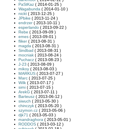
PaStKaz
( 2014-01-25 )
Wagabunda
( 2014-01-10 )
nickt
( 2013-12-25 )
JPbike
( 2013-11-24 )
endrzer
( 2013-10-11 )
esperlando
( 2013-09-22 )
Rebe
( 2013-09-09 )
emes
( 2013-09-01 )
fliker
( 2013-08-31 )
magda
( 2013-08-31 )
Sindbad
( 2013-08-31 )
mocniak
( 2013-08-24 )
Puchacz
( 2013-08-23 )
J-23
( 2013-08-09 )
mikoy
( 2013-08-03 )
MARKUS
( 2013-07-27 )
Marc
( 2013-07-25 )
Wilk
( 2013-07-17 )
simi
( 2013-07-15 )
ArekG
( 2013-07-11 )
Barteusz
( 2013-06-12 )
siwuch
( 2013-05-30 )
chinczyk
( 2013-05-20 )
szymon.cz
( 2013-05-06 )
djk71
( 2013-05-03 )
mandraghora
( 2013-05-01 )
RODDOS
( 2013-03-12 )
sybiseck
( 2013-02-18 )