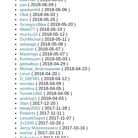
yan
( 2018-06-09 )
spadam64
( 2018-06-06 )
Obik
( 2018-06-02 )
barz
( 2018-05-25 )
GrzegorzBike
( 2018-05-20 )
Wafel77
( 2018-05-19 )
muchu15
( 2018-05-12 )
OchMichał
( 2018-05-11 )
sebaqgti
( 2018-05-08 )
esulcer
( 2018-05-07 )
Maximiqs
( 2018-05-07 )
Kontinuum
( 2018-05-03 )
globalbus
( 2018-04-29 )
Michał_Andrzejewski
( 2018-04-23 )
Linuś
( 2018-04-20 )
D_DIESEL
( 2018-04-12 )
mordaz
( 2018-04-09 )
sombra
( 2018-04-05 )
Tomek1965
( 2018-04-05 )
andriup1
( 2018-04-03 )
Stan
( 2017-12-20 )
kbialy2002
( 2017-11-28 )
Roberto
( 2017-11-11 )
LeszekSopot
( 2017-11-07 )
2x1000
( 2017-10-26 )
Jerzy Mojżeszewicz
( 2017-10-16 )
michal.
( 2017-10-13 )
Sebastian
( 2017-10-07 )