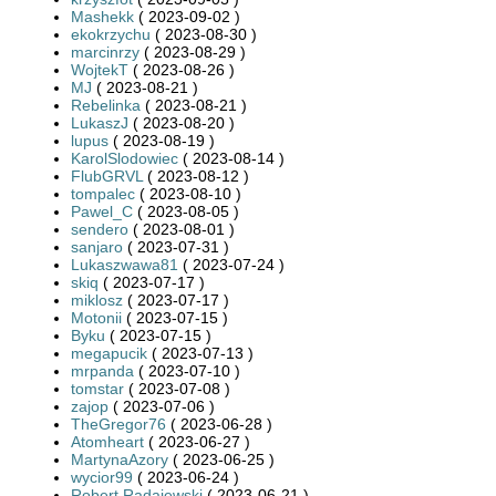
Mashekk
( 2023-09-02 )
ekokrzychu
( 2023-08-30 )
marcinrzy
( 2023-08-29 )
WojtekT
( 2023-08-26 )
MJ
( 2023-08-21 )
Rebelinka
( 2023-08-21 )
LukaszJ
( 2023-08-20 )
lupus
( 2023-08-19 )
KarolSlodowiec
( 2023-08-14 )
FlubGRVL
( 2023-08-12 )
tompalec
( 2023-08-10 )
Pawel_C
( 2023-08-05 )
sendero
( 2023-08-01 )
sanjaro
( 2023-07-31 )
Lukaszwawa81
( 2023-07-24 )
skiq
( 2023-07-17 )
miklosz
( 2023-07-17 )
Motonii
( 2023-07-15 )
Byku
( 2023-07-15 )
megapucik
( 2023-07-13 )
mrpanda
( 2023-07-10 )
tomstar
( 2023-07-08 )
zajop
( 2023-07-06 )
TheGregor76
( 2023-06-28 )
Atomheart
( 2023-06-27 )
MartynaAzory
( 2023-06-25 )
wycior99
( 2023-06-24 )
Robert Radajewski
( 2023-06-21 )