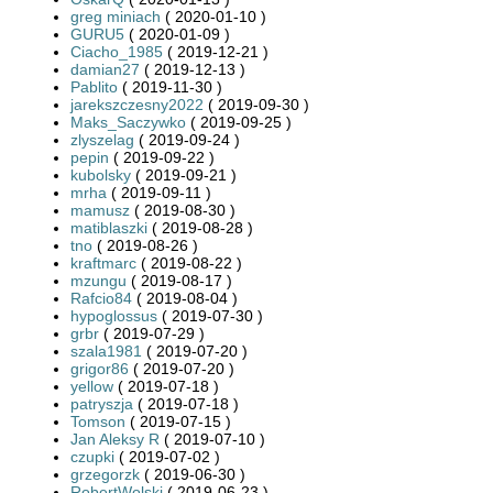
greg miniach
( 2020-01-10 )
GURU5
( 2020-01-09 )
Ciacho_1985
( 2019-12-21 )
damian27
( 2019-12-13 )
Pablito
( 2019-11-30 )
jarekszczesny2022
( 2019-09-30 )
Maks_Saczywko
( 2019-09-25 )
zlyszelag
( 2019-09-24 )
pepin
( 2019-09-22 )
kubolsky
( 2019-09-21 )
mrha
( 2019-09-11 )
mamusz
( 2019-08-30 )
matiblaszki
( 2019-08-28 )
tno
( 2019-08-26 )
kraftmarc
( 2019-08-22 )
mzungu
( 2019-08-17 )
Rafcio84
( 2019-08-04 )
hypoglossus
( 2019-07-30 )
grbr
( 2019-07-29 )
szala1981
( 2019-07-20 )
grigor86
( 2019-07-20 )
yellow
( 2019-07-18 )
patryszja
( 2019-07-18 )
Tomson
( 2019-07-15 )
Jan Aleksy R
( 2019-07-10 )
czupki
( 2019-07-02 )
grzegorzk
( 2019-06-30 )
RobertWolski
( 2019-06-23 )