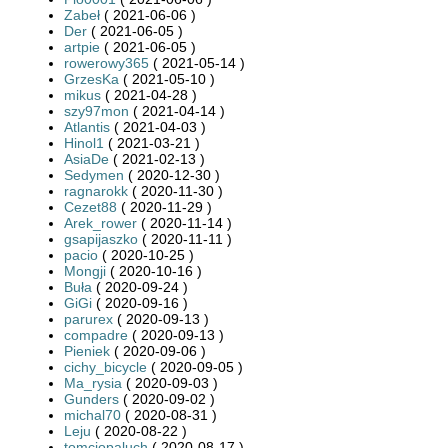
Zabeł
( 2021-06-06 )
Der
( 2021-06-05 )
artpie
( 2021-06-05 )
rowerowy365
( 2021-05-14 )
GrzesKa
( 2021-05-10 )
mikus
( 2021-04-28 )
szy97mon
( 2021-04-14 )
Atlantis
( 2021-04-03 )
Hinol1
( 2021-03-21 )
AsiaDe
( 2021-02-13 )
Sedymen
( 2020-12-30 )
ragnarokk
( 2020-11-30 )
Cezet88
( 2020-11-29 )
Arek_rower
( 2020-11-14 )
gsapijaszko
( 2020-11-11 )
pacio
( 2020-10-25 )
Mongji
( 2020-10-16 )
Buła
( 2020-09-24 )
GiGi
( 2020-09-16 )
parurex
( 2020-09-13 )
compadre
( 2020-09-13 )
Pieniek
( 2020-09-06 )
cichy_bicycle
( 2020-09-05 )
Ma_rysia
( 2020-09-03 )
Gunders
( 2020-09-02 )
michal70
( 2020-08-31 )
Leju
( 2020-08-22 )
tomciopaluch
( 2020-08-17 )