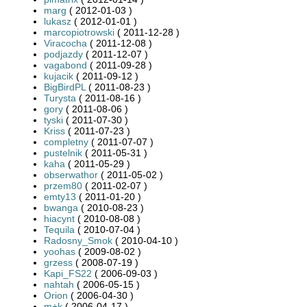
marg
( 2012-01-03 )
lukasz
( 2012-01-01 )
marcopiotrowski
( 2011-12-28 )
Viracocha
( 2011-12-08 )
podjazdy
( 2011-12-07 )
vagabond
( 2011-09-28 )
kujacik
( 2011-09-12 )
BigBirdPL
( 2011-08-23 )
Turysta
( 2011-08-16 )
gory
( 2011-08-06 )
tyski
( 2011-07-30 )
Kriss
( 2011-07-23 )
completny
( 2011-07-07 )
pustelnik
( 2011-05-31 )
kaha
( 2011-05-29 )
obserwathor
( 2011-05-02 )
przem80
( 2011-02-07 )
emty13
( 2011-01-20 )
bwanga
( 2010-08-23 )
hiacynt
( 2010-08-08 )
Tequila
( 2010-07-04 )
Radosny_Smok
( 2010-04-10 )
yoohas
( 2009-08-02 )
grzess
( 2008-07-19 )
Kapi_FS22
( 2006-09-03 )
nahtah
( 2006-05-15 )
Orion
( 2006-04-30 )
m+k
( 2006-04-17 )