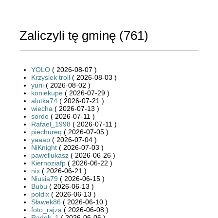
Zaliczyli tę gminę (
761
)
YOLO
( 2026-08-07 )
Krzysiek troll
( 2026-08-03 )
yurii
( 2026-08-02 )
koniekupe
( 2026-07-29 )
alutka74
( 2026-07-21 )
wiecha
( 2026-07-13 )
sordo
( 2026-07-11 )
Rafael_1998
( 2026-07-11 )
piechureq
( 2026-07-05 )
yaaap
( 2026-07-04 )
NiKnight
( 2026-07-03 )
pawellukasz
( 2026-06-26 )
Kiernoziafp
( 2026-06-22 )
nix
( 2026-06-21 )
Niusia79
( 2026-06-15 )
Bubu
( 2026-06-13 )
poldix
( 2026-06-13 )
Sławek86
( 2026-06-10 )
foto_rajza
( 2026-06-08 )
Radek_1
( 2026-06-06 )