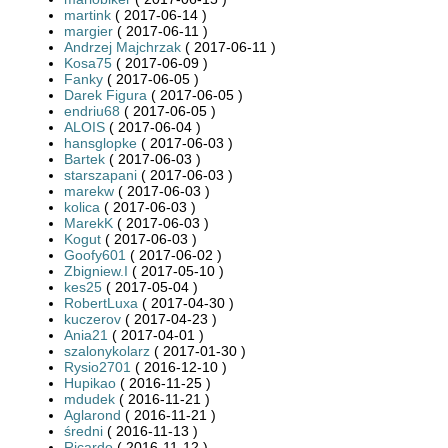
martink
( 2017-06-14 )
margier
( 2017-06-11 )
Andrzej Majchrzak
( 2017-06-11 )
Kosa75
( 2017-06-09 )
Fanky
( 2017-06-05 )
Darek Figura
( 2017-06-05 )
endriu68
( 2017-06-05 )
ALOIS
( 2017-06-04 )
hansglopke
( 2017-06-03 )
Bartek
( 2017-06-03 )
starszapani
( 2017-06-03 )
marekw
( 2017-06-03 )
kolica
( 2017-06-03 )
MarekK
( 2017-06-03 )
Kogut
( 2017-06-03 )
Goofy601
( 2017-06-02 )
Zbigniew.I
( 2017-05-10 )
kes25
( 2017-05-04 )
RobertLuxa
( 2017-04-30 )
kuczerov
( 2017-04-23 )
Ania21
( 2017-04-01 )
szalonykolarz
( 2017-01-30 )
Rysio2701
( 2016-12-10 )
Hupikao
( 2016-11-25 )
mdudek
( 2016-11-21 )
Aglarond
( 2016-11-21 )
średni
( 2016-11-13 )
Ricardo
( 2016-11-12 )