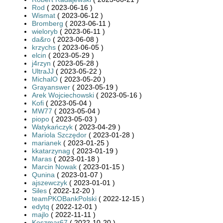
Rod
( 2023-06-16 )
Wismat
( 2023-06-12 )
Bromberg
( 2023-06-11 )
wieloryb
( 2023-06-11 )
da&ro
( 2023-06-08 )
krzychs
( 2023-06-05 )
elcin
( 2023-05-29 )
j4rzyn
( 2023-05-28 )
UltraJJ
( 2023-05-22 )
MichalO
( 2023-05-20 )
Grayanswer
( 2023-05-19 )
Arek Wojciechowski
( 2023-05-16 )
Kofi
( 2023-05-04 )
MW77
( 2023-05-04 )
piopo
( 2023-05-03 )
Watykańczyk
( 2023-04-29 )
Mariola Szczędor
( 2023-01-28 )
marianek
( 2023-01-25 )
kkatarzynag
( 2023-01-19 )
Maras
( 2023-01-18 )
Marcin Nowak
( 2023-01-15 )
Qunina
( 2023-01-07 )
ajszewczyk
( 2023-01-01 )
Siles
( 2022-12-20 )
teamPKOBankPolski
( 2022-12-15 )
edytq
( 2022-12-01 )
majlo
( 2022-11-11 )
Koszmar67
( 2022-10-20 )