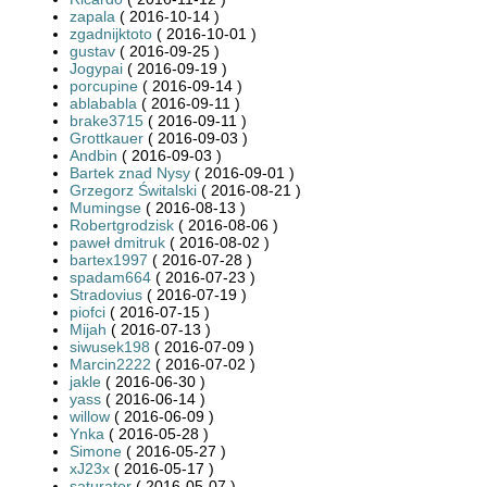
zapala
( 2016-10-14 )
zgadnijktoto
( 2016-10-01 )
gustav
( 2016-09-25 )
Jogypai
( 2016-09-19 )
porcupine
( 2016-09-14 )
ablababla
( 2016-09-11 )
brake3715
( 2016-09-11 )
Grottkauer
( 2016-09-03 )
Andbin
( 2016-09-03 )
Bartek znad Nysy
( 2016-09-01 )
Grzegorz Świtalski
( 2016-08-21 )
Mumingse
( 2016-08-13 )
Robertgrodzisk
( 2016-08-06 )
paweł dmitruk
( 2016-08-02 )
bartex1997
( 2016-07-28 )
spadam664
( 2016-07-23 )
Stradovius
( 2016-07-19 )
piofci
( 2016-07-15 )
Mijah
( 2016-07-13 )
siwusek198
( 2016-07-09 )
Marcin2222
( 2016-07-02 )
jakle
( 2016-06-30 )
yass
( 2016-06-14 )
willow
( 2016-06-09 )
Ynka
( 2016-05-28 )
Simone
( 2016-05-27 )
xJ23x
( 2016-05-17 )
saturator
( 2016-05-07 )