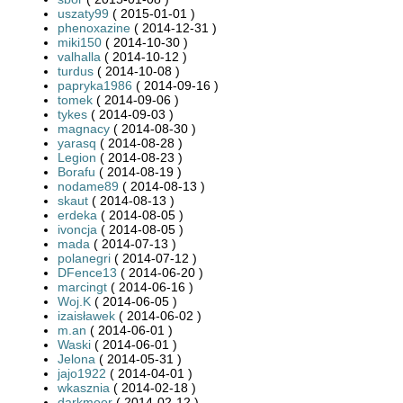
uszaty99
( 2015-01-01 )
phenoxazine
( 2014-12-31 )
miki150
( 2014-10-30 )
valhalla
( 2014-10-12 )
turdus
( 2014-10-08 )
papryka1986
( 2014-09-16 )
tomek
( 2014-09-06 )
tykes
( 2014-09-03 )
magnacy
( 2014-08-30 )
yarasq
( 2014-08-28 )
Legion
( 2014-08-23 )
Borafu
( 2014-08-19 )
nodame89
( 2014-08-13 )
skaut
( 2014-08-13 )
erdeka
( 2014-08-05 )
ivoncja
( 2014-08-05 )
mada
( 2014-07-13 )
polanegri
( 2014-07-12 )
DFence13
( 2014-06-20 )
marcingt
( 2014-06-16 )
Woj.K
( 2014-06-05 )
izaisławek
( 2014-06-02 )
m.an
( 2014-06-01 )
Waski
( 2014-06-01 )
Jelona
( 2014-05-31 )
jajo1922
( 2014-04-01 )
wkasznia
( 2014-02-18 )
darkmoor
( 2014-02-12 )