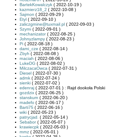
BartekKowalczyk
( 2022-10-19 )
kazmierz18_2
( 2022-10-08 )
Sajmon
( 2022-09-29 )
Etyl
( 2022-09-10 )
zaliczgmine@tuxmail.pl
( 2022-09-03 )
Szymi
( 2022-09-01 )
mechanizator
( 2022-08-25 )
Johnyzlampy
( 2022-08-23 )
Pi
( 2022-08-18 )
dami_cze
( 2022-08-14 )
Zbyh
( 2022-08-08 )
maciah
( 2022-08-06 )
LukeDG
( 2022-08-02 )
MilczacaOwca
( 2022-07-31 )
Diesel
( 2022-07-30 )
admk
( 2022-07-24 )
sienki
( 2022-07-02 )
edenraj
( 2022-07-01 ) : Rajd dookoła Polski
gozdzix
( 2022-06-25 )
stanskum
( 2022-06-20 )
madefo
( 2022-06-17 )
Barti75
( 2022-06-16 )
wiki
( 2022-05-23 )
patrycjad.
( 2022-05-14 )
Sebabor
( 2022-05-07 )
krawiecpk
( 2022-05-03 )
mmz
( 2022-05-01 )
kapke
( 2022-04-25 )