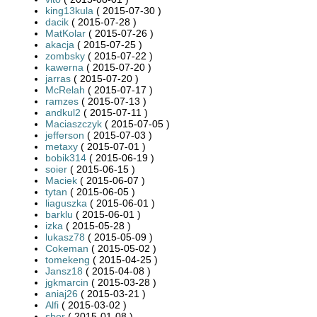
king13kula
( 2015-07-30 )
dacik
( 2015-07-28 )
MatKolar
( 2015-07-26 )
akacja
( 2015-07-25 )
zombsky
( 2015-07-22 )
kawerna
( 2015-07-20 )
jarras
( 2015-07-20 )
McRelah
( 2015-07-17 )
ramzes
( 2015-07-13 )
andkul2
( 2015-07-11 )
Maciaszczyk
( 2015-07-05 )
jefferson
( 2015-07-03 )
metaxy
( 2015-07-01 )
bobik314
( 2015-06-19 )
soier
( 2015-06-15 )
Maciek
( 2015-06-07 )
tytan
( 2015-06-05 )
liaguszka
( 2015-06-01 )
barklu
( 2015-06-01 )
izka
( 2015-05-28 )
lukasz78
( 2015-05-09 )
Cokeman
( 2015-05-02 )
tomekeng
( 2015-04-25 )
Jansz18
( 2015-04-08 )
jgkmarcin
( 2015-03-28 )
aniaj26
( 2015-03-21 )
Alfi
( 2015-03-02 )
sbor
( 2015-01-08 )