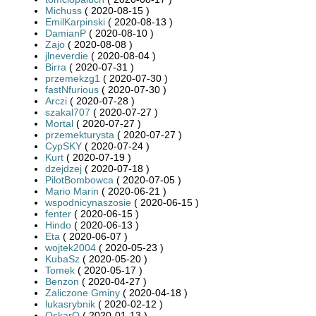
Michuss
( 2020-08-15 )
EmilKarpinski
( 2020-08-13 )
DamianP
( 2020-08-10 )
Zajo
( 2020-08-08 )
jlneverdie
( 2020-08-04 )
Birra
( 2020-07-31 )
przemekzg1
( 2020-07-30 )
fastNfurious
( 2020-07-30 )
Arczi
( 2020-07-28 )
szakal707
( 2020-07-27 )
Mortal
( 2020-07-27 )
przemekturysta
( 2020-07-27 )
CypSKY
( 2020-07-24 )
Kurt
( 2020-07-19 )
dzejdzej
( 2020-07-18 )
PilotBombowca
( 2020-07-05 )
Mario Marin
( 2020-06-21 )
wspodnicynaszosie
( 2020-06-15 )
fenter
( 2020-06-15 )
Hindo
( 2020-06-13 )
Eta
( 2020-06-07 )
wojtek2004
( 2020-05-23 )
KubaSz
( 2020-05-20 )
Tomek
( 2020-05-17 )
Benzon
( 2020-04-27 )
Zaliczone Gminy
( 2020-04-18 )
lukasrybnik
( 2020-02-12 )
OskarQ
( 2020-01-13 )