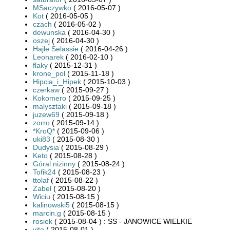
MSaczywko
( 2016-05-07 )
Kot
( 2016-05-05 )
czach
( 2016-05-02 )
dewunska
( 2016-04-30 )
oszej
( 2016-04-30 )
Hajle Selassie
( 2016-04-26 )
Leonarek
( 2016-02-10 )
flaky
( 2015-12-31 )
krone_pol
( 2015-11-18 )
Hipcia_i_Hipek
( 2015-10-03 )
czerkaw
( 2015-09-27 )
Kokomero
( 2015-09-25 )
malysztaki
( 2015-09-18 )
juzew69
( 2015-09-18 )
zorro
( 2015-09-14 )
*KroQ*
( 2015-09-06 )
uki83
( 2015-08-30 )
Dudysia
( 2015-08-29 )
Keto
( 2015-08-28 )
Góral nizinny
( 2015-08-24 )
Tofik24
( 2015-08-23 )
ttolaf
( 2015-08-22 )
Zabel
( 2015-08-20 )
Wiciu
( 2015-08-15 )
kalinowski5
( 2015-08-15 )
marcin.g
( 2015-08-15 )
rosiek
( 2015-08-04 ) : SS - JANOWICE WIELKIE
vito
( 2015-08-01 )