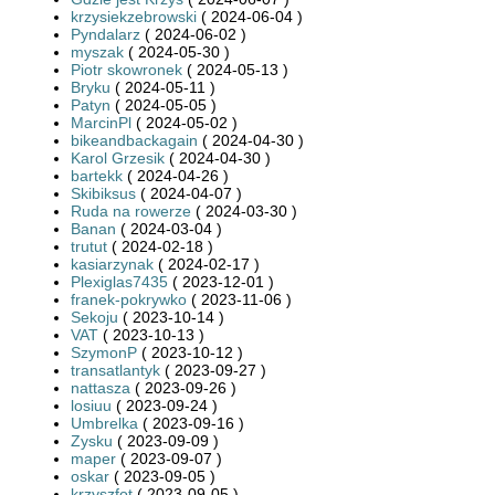
krzysiekzebrowski
( 2024-06-04 )
Pyndalarz
( 2024-06-02 )
myszak
( 2024-05-30 )
Piotr skowronek
( 2024-05-13 )
Bryku
( 2024-05-11 )
Patyn
( 2024-05-05 )
MarcinPl
( 2024-05-02 )
bikeandbackagain
( 2024-04-30 )
Karol Grzesik
( 2024-04-30 )
bartekk
( 2024-04-26 )
Skibiksus
( 2024-04-07 )
Ruda na rowerze
( 2024-03-30 )
Banan
( 2024-03-04 )
trutut
( 2024-02-18 )
kasiarzynak
( 2024-02-17 )
Plexiglas7435
( 2023-12-01 )
franek-pokrywko
( 2023-11-06 )
Sekoju
( 2023-10-14 )
VAT
( 2023-10-13 )
SzymonP
( 2023-10-12 )
transatlantyk
( 2023-09-27 )
nattasza
( 2023-09-26 )
losiuu
( 2023-09-24 )
Umbrelka
( 2023-09-16 )
Zysku
( 2023-09-09 )
maper
( 2023-09-07 )
oskar
( 2023-09-05 )
krzyszfot
( 2023-09-05 )