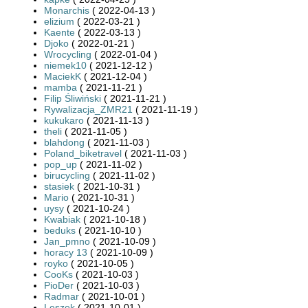
Monarchis
( 2022-04-13 )
elizium
( 2022-03-21 )
Kaente
( 2022-03-13 )
Djoko
( 2022-01-21 )
Wrocycling
( 2022-01-04 )
niemek10
( 2021-12-12 )
MaciekK
( 2021-12-04 )
mamba
( 2021-11-21 )
Filip Śliwiński
( 2021-11-21 )
Rywalizacja_ZMR21
( 2021-11-19 )
kukukaro
( 2021-11-13 )
theli
( 2021-11-05 )
blahdong
( 2021-11-03 )
Poland_biketravel
( 2021-11-03 )
pop_up
( 2021-11-02 )
birucycling
( 2021-11-02 )
stasiek
( 2021-10-31 )
Mario
( 2021-10-31 )
uysy
( 2021-10-24 )
Kwabiak
( 2021-10-18 )
beduks
( 2021-10-10 )
Jan_pmno
( 2021-10-09 )
horacy 13
( 2021-10-09 )
royko
( 2021-10-05 )
CooKs
( 2021-10-03 )
PioDer
( 2021-10-03 )
Radmar
( 2021-10-01 )
Leszek
( 2021-10-01 )