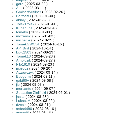
goro
( 2025-03-22 )
ALL
( 2025-03-11 )
GminerWutliner
( 2025-02-26 )
BartoszO
( 2025-01-30 )
abialy
( 2025-01-28 )
TolekTrolek
( 2025-01-06 )
Kubabuba
( 2025-01-04 )
tomeko
( 2025-01-03 )
mozanski
( 2025-01-03 )
michal.je
( 2024-10-25 )
TomekGWCST
( 2024-10-16 )
AP_Bird
( 2024-10-14 )
kibic2503
( 2024-09-29 )
Tomek13
( 2024-09-28 )
Arnoldzik
( 2024-09-27 )
Filo1810
( 2024-09-23 )
marqoz
( 2024-09-20 )
Aszewczyk
( 2024-09-14 )
Badgerm
( 2024-09-11 )
gabi60+
( 2024-09-08 )
jjb
( 2024-09-08 )
mercanto
( 2024-09-07 )
Sebastian Zieliński
( 2024-09-01 )
jassa
( 2024-08-28 )
ŁukaszM
( 2024-08-22 )
dzesio
( 2024-08-21 )
seba4490
( 2024-08-16 )
witwa46
( 2024-08-16 )