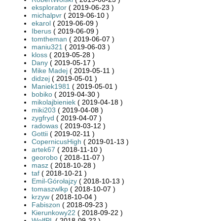
eksplorator
( 2019-06-23 )
michalpvr
( 2019-06-10 )
ekarol
( 2019-06-09 )
Iberus
( 2019-06-09 )
tomtheman
( 2019-06-07 )
maniu321
( 2019-06-03 )
kloss
( 2019-05-28 )
Dany
( 2019-05-17 )
Mike Madej
( 2019-05-11 )
didzej
( 2019-05-01 )
Maniek1981
( 2019-05-01 )
bobiko
( 2019-04-30 )
mikolajbieniek
( 2019-04-18 )
miki203
( 2019-04-08 )
zygfryd
( 2019-04-07 )
radowas
( 2019-03-12 )
Gottii
( 2019-02-11 )
CopernicusHigh
( 2019-01-13 )
artek67
( 2018-11-10 )
georobo
( 2018-11-07 )
masz
( 2018-10-28 )
taf
( 2018-10-21 )
Emil-Górołajzy
( 2018-10-13 )
tomaszwlkp
( 2018-10-07 )
krzyw
( 2018-10-04 )
Fabiszon
( 2018-09-23 )
Kierunkowy22
( 2018-09-22 )
WolfPL
( 2018-09-22 )