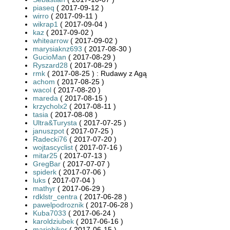
piaseq
( 2017-09-12 )
wirro
( 2017-09-11 )
wikrap1
( 2017-09-04 )
kaz
( 2017-09-02 )
whitearrow
( 2017-09-02 )
marysiaknz693
( 2017-08-30 )
GucioMan
( 2017-08-29 )
Ryszard28
( 2017-08-29 )
rmk
( 2017-08-25 ) : Rudawy z Agą
achom
( 2017-08-25 )
wacol
( 2017-08-20 )
mareda
( 2017-08-15 )
krzycholx2
( 2017-08-11 )
tasia
( 2017-08-08 )
Ultra&Turysta
( 2017-07-25 )
januszpot
( 2017-07-25 )
Radecki76
( 2017-07-20 )
wojtascyclist
( 2017-07-16 )
mitar25
( 2017-07-13 )
GregBar
( 2017-07-07 )
spiderk
( 2017-07-06 )
luks
( 2017-07-04 )
mathyr
( 2017-06-29 )
rdklstr_centra
( 2017-06-28 )
pawelpodroznik
( 2017-06-28 )
Kuba7033
( 2017-06-24 )
karoldziubek
( 2017-06-16 )
mariobiker
( 2017-06-15 )