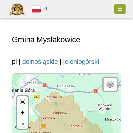
☰
PL
Gmina Mysłakowice
pl |
dolnośląskie
|
jeleniogórski
+
-