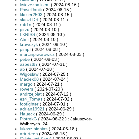
ksiazezbajkiem
( 2024-08-16 )
PawelJanik
( 2024-08-15 )
klakier2503
( 2024-08-15 )
slaszLDR
( 2024-08-11 )
rub1n
( 2024-08-11 )
pirzu
( 2024-08-10 )
LKRISS
( 2024-08-10 )
Atmi
( 2024-08-10 )
krawczyk
( 2024-08-10 )
pimpf
( 2024-08-08 )
marcinpiworowicz
( 2024-08-03 )
pebe
( 2024-08-03 )
azbest87
( 2024-07-31 )
ab
( 2024-07-28 )
Wigosław
( 2024-07-25 )
Maciek08
( 2024-07-24 )
margo
( 2024-07-21 )
rowers
( 2024-07-20 )
andrzejpiat
( 2024-07-12 )
ez4_Tomas
( 2024-07-02 )
foofighter
( 2024-07-01 )
adrian19921
( 2024-06-29 )
Haueck
( 2024-06-29 )
PiotrekG
( 2024-06-22 ) : Jakuszyce-
Wałbrzych_24
lukasz.bienias
( 2024-06-18 )
arturteen
( 2024-06-15 )
Gdzie jest Krzyś
( 2024-06-07 )