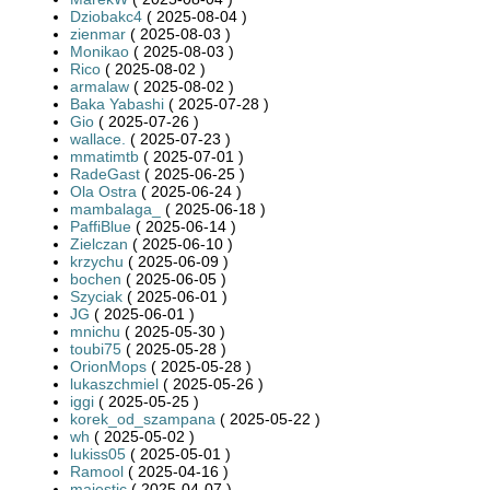
Dziobakc4
( 2025-08-04 )
zienmar
( 2025-08-03 )
Monikao
( 2025-08-03 )
Rico
( 2025-08-02 )
armalaw
( 2025-08-02 )
Baka Yabashi
( 2025-07-28 )
Gio
( 2025-07-26 )
wallace.
( 2025-07-23 )
mmatimtb
( 2025-07-01 )
RadeGast
( 2025-06-25 )
Ola Ostra
( 2025-06-24 )
mambalaga_
( 2025-06-18 )
PaffiBlue
( 2025-06-14 )
Zielczan
( 2025-06-10 )
krzychu
( 2025-06-09 )
bochen
( 2025-06-05 )
Szyciak
( 2025-06-01 )
JG
( 2025-06-01 )
mnichu
( 2025-05-30 )
toubi75
( 2025-05-28 )
OrionMops
( 2025-05-28 )
lukaszchmiel
( 2025-05-26 )
iggi
( 2025-05-25 )
korek_od_szampana
( 2025-05-22 )
wh
( 2025-05-02 )
lukiss05
( 2025-05-01 )
Ramool
( 2025-04-16 )
majestic
( 2025-04-07 )