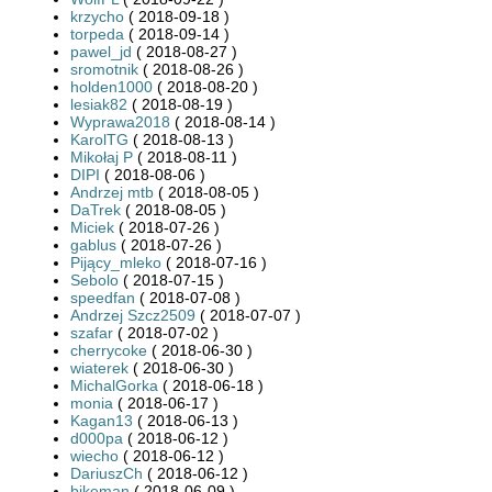
krzycho
( 2018-09-18 )
torpeda
( 2018-09-14 )
pawel_jd
( 2018-08-27 )
sromotnik
( 2018-08-26 )
holden1000
( 2018-08-20 )
lesiak82
( 2018-08-19 )
Wyprawa2018
( 2018-08-14 )
KarolTG
( 2018-08-13 )
Mikołaj P
( 2018-08-11 )
DIPI
( 2018-08-06 )
Andrzej mtb
( 2018-08-05 )
DaTrek
( 2018-08-05 )
Miciek
( 2018-07-26 )
gablus
( 2018-07-26 )
Pijący_mleko
( 2018-07-16 )
Sebolo
( 2018-07-15 )
speedfan
( 2018-07-08 )
Andrzej Szcz2509
( 2018-07-07 )
szafar
( 2018-07-02 )
cherrycoke
( 2018-06-30 )
wiaterek
( 2018-06-30 )
MichalGorka
( 2018-06-18 )
monia
( 2018-06-17 )
Kagan13
( 2018-06-13 )
d000pa
( 2018-06-12 )
wiecho
( 2018-06-12 )
DariuszCh
( 2018-06-12 )
bikeman
( 2018-06-09 )