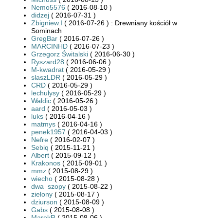
Nemo5576
( 2016-08-10 )
didzej
( 2016-07-31 )
Zbigniew.I
( 2016-07-26 ) : Drewniany kościół w
Sominach
GregBar
( 2016-07-26 )
MARCINHD
( 2016-07-23 )
Grzegorz Świtalski
( 2016-06-30 )
Ryszard28
( 2016-06-06 )
M-kwadrat
( 2016-05-29 )
slaszLDR
( 2016-05-29 )
CRD
( 2016-05-29 )
lechulysy
( 2016-05-29 )
Waldic
( 2016-05-26 )
aard
( 2016-05-03 )
luks
( 2016-04-16 )
matmys
( 2016-04-16 )
penek1957
( 2016-04-03 )
Nefre
( 2016-02-07 )
Sebiq
( 2015-11-21 )
Albert
( 2015-09-12 )
Krakonos
( 2015-09-01 )
mmz
( 2015-08-29 )
wiecho
( 2015-08-28 )
dwa_szopy
( 2015-08-22 )
zielony
( 2015-08-17 )
dziurson
( 2015-08-09 )
Gabs
( 2015-08-08 )
MarekR
( 2015-08-06 )