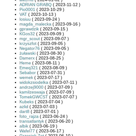
ADRIAN GRABQ
( 2023-11-12 )
Pio0001
( 2023-10-29 )
VAT
( 2023-10-13 )
losiuu
( 2023-09-24 )
magda_malecka
( 2023-09-16 )
gprawdzik
( 2023-09-15 )
KGos32
( 2023-09-09 )
mgr_scout
( 2023-09-07 )
krzyszfot
( 2023-09-05 )
Negator76
( 2023-09-05 )
żuławski
( 2023-08-30 )
Damerx
( 2023-08-25 )
Heme
( 2023-08-11 )
Emeq321
( 2023-08-09 )
Sebabor
( 2023-07-31 )
wemek
( 2023-07-17 )
widokzsiodelka
( 2023-07-11 )
andrzej9000
( 2023-07-09 )
kamilzeswaja
( 2023-07-09 )
TomekGWCST
( 2023-07-07 )
Kubeks
( 2023-07-04 )
azlid
( 2023-07-03 )
dart8
( 2023-07-01 )
foto_rajza
( 2023-06-24 )
transatlantyk
( 2023-06-20 )
albik
( 2023-06-19 )
Wafel77
( 2023-06-17 )
Grzesiek Zet
( 2023-06-10 )