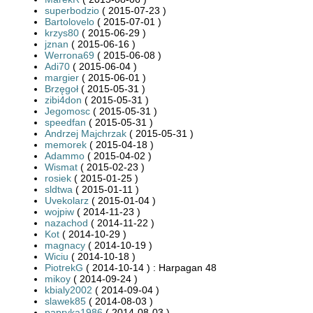
superbodzio
( 2015-07-23 )
Bartolovelo
( 2015-07-01 )
krzys80
( 2015-06-29 )
jznan
( 2015-06-16 )
Werrona69
( 2015-06-08 )
Adi70
( 2015-06-04 )
margier
( 2015-06-01 )
Brzęgoł
( 2015-05-31 )
zibi4don
( 2015-05-31 )
Jegomosc
( 2015-05-31 )
speedfan
( 2015-05-31 )
Andrzej Majchrzak
( 2015-05-31 )
memorek
( 2015-04-18 )
Adammo
( 2015-04-02 )
Wismat
( 2015-02-23 )
rosiek
( 2015-01-25 )
sldtwa
( 2015-01-11 )
Uvekolarz
( 2015-01-04 )
wojpiw
( 2014-11-23 )
nazachod
( 2014-11-22 )
Kot
( 2014-10-29 )
magnacy
( 2014-10-19 )
Wiciu
( 2014-10-18 )
PiotrekG
( 2014-10-14 ) : Harpagan 48
mikoy
( 2014-09-24 )
kbialy2002
( 2014-09-04 )
slawek85
( 2014-08-03 )
papryka1986
( 2014-08-03 )