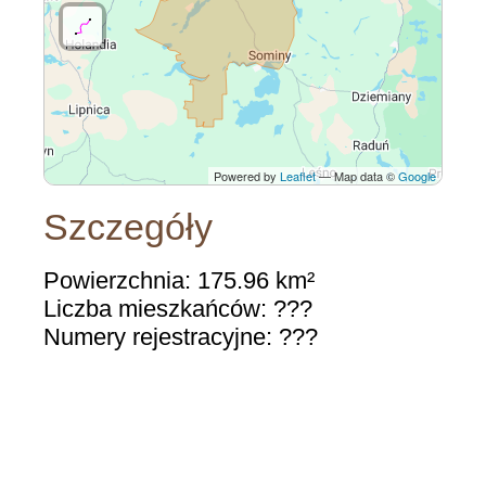
Powered by
Leaflet
— Map data ©
Google
Szczegóły
Powierzchnia: 175.96 km²
Liczba mieszkańców: ???
Numery rejestracyjne: ???