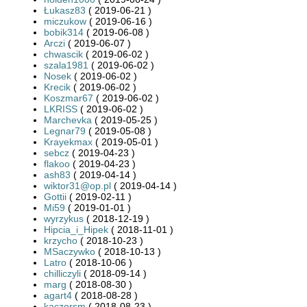
Łukasz83
( 2019-06-21 )
miczukow
( 2019-06-16 )
bobik314
( 2019-06-08 )
Arczi
( 2019-06-07 )
chwascik
( 2019-06-02 )
szala1981
( 2019-06-02 )
Nosek
( 2019-06-02 )
Krecik
( 2019-06-02 )
Koszmar67
( 2019-06-02 )
LKRISS
( 2019-06-02 )
Marchevka
( 2019-05-25 )
Legnar79
( 2019-05-08 )
Krayekmax
( 2019-05-01 )
sebcz
( 2019-04-23 )
flakoo
( 2019-04-23 )
ash83
( 2019-04-14 )
wiktor31@op.pl
( 2019-04-14 )
Gottii
( 2019-02-11 )
Mi59
( 2019-01-01 )
wyrzykus
( 2018-12-19 )
Hipcia_i_Hipek
( 2018-11-01 )
krzycho
( 2018-10-23 )
MSaczywko
( 2018-10-13 )
Latro
( 2018-10-06 )
chilliczyli
( 2018-09-14 )
marg
( 2018-08-30 )
agart4
( 2018-08-28 )
kaczorsm
( 2018-08-23 )