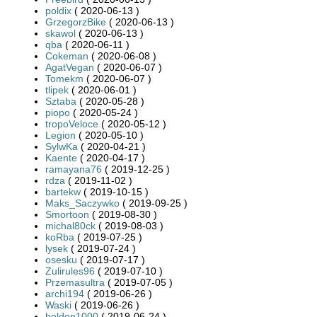
poldix
( 2020-06-13 )
GrzegorzBike
( 2020-06-13 )
skawol
( 2020-06-13 )
qba
( 2020-06-11 )
Cokeman
( 2020-06-08 )
AgatVegan
( 2020-06-07 )
Tomekm
( 2020-06-07 )
tlipek
( 2020-06-01 )
Sztaba
( 2020-05-28 )
piopo
( 2020-05-24 )
tropoVeloce
( 2020-05-12 )
Legion
( 2020-05-10 )
SylwKa
( 2020-04-21 )
Kaente
( 2020-04-17 )
ramayana76
( 2019-12-25 )
rdza
( 2019-11-02 )
bartekw
( 2019-10-15 )
Maks_Saczywko
( 2019-09-25 )
Smortoon
( 2019-08-30 )
michal80ck
( 2019-08-03 )
koRba
( 2019-07-25 )
lysek
( 2019-07-24 )
osesku
( 2019-07-17 )
Zulirules96
( 2019-07-10 )
Przemasultra
( 2019-07-05 )
archi194
( 2019-06-26 )
Waski
( 2019-06-26 )
holden1000
( 2019-06-24 )