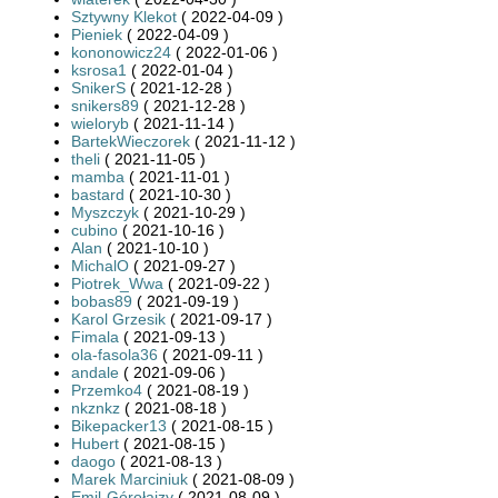
Sztywny Klekot
( 2022-04-09 )
Pieniek
( 2022-04-09 )
kononowicz24
( 2022-01-06 )
ksrosa1
( 2022-01-04 )
SnikerS
( 2021-12-28 )
snikers89
( 2021-12-28 )
wieloryb
( 2021-11-14 )
BartekWieczorek
( 2021-11-12 )
theli
( 2021-11-05 )
mamba
( 2021-11-01 )
bastard
( 2021-10-30 )
Myszczyk
( 2021-10-29 )
cubino
( 2021-10-16 )
Alan
( 2021-10-10 )
MichalO
( 2021-09-27 )
Piotrek_Wwa
( 2021-09-22 )
bobas89
( 2021-09-19 )
Karol Grzesik
( 2021-09-17 )
Fimala
( 2021-09-13 )
ola-fasola36
( 2021-09-11 )
andale
( 2021-09-06 )
Przemko4
( 2021-08-19 )
nkznkz
( 2021-08-18 )
Bikepacker13
( 2021-08-15 )
Hubert
( 2021-08-15 )
daogo
( 2021-08-13 )
Marek Marciniuk
( 2021-08-09 )
Emil-Górołajzy
( 2021-08-09 )