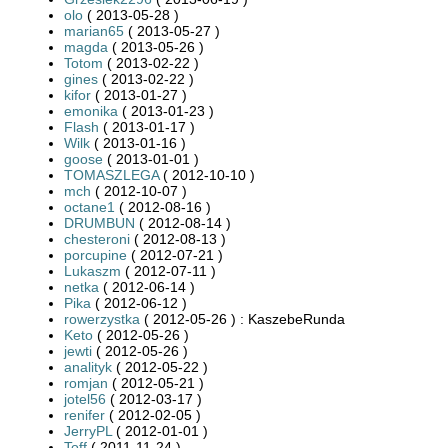
olo
( 2013-05-28 )
marian65
( 2013-05-27 )
magda
( 2013-05-26 )
Totom
( 2013-02-22 )
gines
( 2013-02-22 )
kifor
( 2013-01-27 )
emonika
( 2013-01-23 )
Flash
( 2013-01-17 )
Wilk
( 2013-01-16 )
goose
( 2013-01-01 )
TOMASZLEGA
( 2012-10-10 )
mch
( 2012-10-07 )
octane1
( 2012-08-16 )
DRUMBUN
( 2012-08-14 )
chesteroni
( 2012-08-13 )
porcupine
( 2012-07-21 )
Lukaszm
( 2012-07-11 )
netka
( 2012-06-14 )
Pika
( 2012-06-12 )
rowerzystka
( 2012-05-26 ) : KaszebeRunda
Keto
( 2012-05-26 )
jewti
( 2012-05-26 )
analityk
( 2012-05-22 )
romjan
( 2012-05-21 )
jotel56
( 2012-03-17 )
renifer
( 2012-02-05 )
JerryPL
( 2012-01-01 )
Toff
( 2011-11-24 )