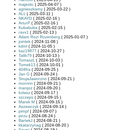
majestic
( 2025-04-07 )
agnieszkamy
( 2025-03-22 )
ALL
( 2025-03-11 )
NKAYD
( 2025-02-16 )
ArturP
( 2025-02-16 )
Kubabuba
( 2025-02-15 )
ravx1
( 2025-02-13 )
Adam Rozi Rozenberg
( 2025-01-07 )
jointek
( 2024-11-08 )
kdml
( 2024-11-05 )
kaz19877
( 2024-10-27 )
Talib79
( 2024-10-13 )
TomaszL
( 2024-10-03 )
Tomek13
( 2024-10-01 )
404fra
( 2024-09-25 )
Jan G
( 2024-09-24 )
SnujaJaworzno
( 2024-09-21 )
morrinn
( 2024-09-21 )
marqoz
( 2024-09-20 )
kolasz
( 2024-09-17 )
szczeps
( 2024-09-15 )
Marek M
( 2024-09-15 )
Aszewczyk
( 2024-09-14 )
pimpf
( 2024-09-07 )
pirzu
( 2024-08-24 )
BartekJ
( 2024-08-21 )
kkatarzynag
( 2024-08-20 )
Szymi
( 2024-08-19 )