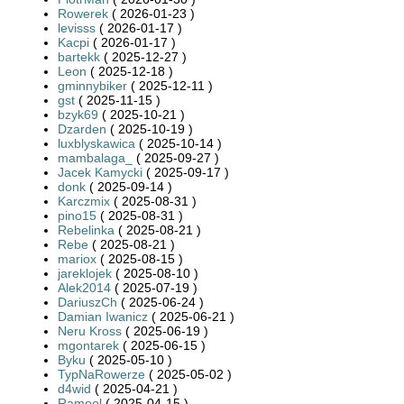
Rowerek
( 2026-01-23 )
levisss
( 2026-01-17 )
Kacpi
( 2026-01-17 )
bartekk
( 2025-12-27 )
Leon
( 2025-12-18 )
gminnybiker
( 2025-12-11 )
gst
( 2025-11-15 )
bzyk69
( 2025-10-21 )
Dzarden
( 2025-10-19 )
luxblyskawica
( 2025-10-14 )
mambalaga_
( 2025-09-27 )
Jacek Kamycki
( 2025-09-17 )
donk
( 2025-09-14 )
Karczmix
( 2025-08-31 )
pino15
( 2025-08-31 )
Rebelinka
( 2025-08-21 )
Rebe
( 2025-08-21 )
mariox
( 2025-08-15 )
jareklojek
( 2025-08-10 )
Alek2014
( 2025-07-19 )
DariuszCh
( 2025-06-24 )
Damian Iwanicz
( 2025-06-21 )
Neru Kross
( 2025-06-19 )
mgontarek
( 2025-06-15 )
Byku
( 2025-05-10 )
TypNaRowerze
( 2025-05-02 )
d4wid
( 2025-04-21 )
Ramool
( 2025-04-15 )