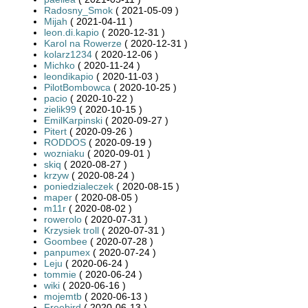
Radosny_Smok
( 2021-05-09 )
Mijah
( 2021-04-11 )
leon.di.kapio
( 2020-12-31 )
Karol na Rowerze
( 2020-12-31 )
kolarz1234
( 2020-12-06 )
Michko
( 2020-11-24 )
leondikapio
( 2020-11-03 )
PilotBombowca
( 2020-10-25 )
pacio
( 2020-10-22 )
zielik99
( 2020-10-15 )
EmilKarpinski
( 2020-09-27 )
Pitert
( 2020-09-26 )
RODDOS
( 2020-09-19 )
wozniaku
( 2020-09-01 )
skiq
( 2020-08-27 )
krzyw
( 2020-08-24 )
poniedzialeczek
( 2020-08-15 )
maper
( 2020-08-05 )
m11r
( 2020-08-02 )
rowerolo
( 2020-07-31 )
Krzysiek troll
( 2020-07-31 )
Goombee
( 2020-07-28 )
panpumex
( 2020-07-24 )
Leju
( 2020-06-24 )
tommie
( 2020-06-24 )
wiki
( 2020-06-16 )
mojemtb
( 2020-06-13 )
Freebird
( 2020-06-13 )