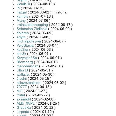
kielak10
( 2024-08-16 )
Pi
( 2024-08-13 )
natgal
( 2024-08-02 ) : historia
kambis
( 2024-07-18 )
Many
( 2024-07-06 )
trainstationhopping
( 2024-06-17 )
Sebastian Zieliński
( 2024-06-09 )
dolores
( 2024-06-09 )
edytq
( 2024-06-08 )
michalpokrywa
( 2024-06-07 )
VeloStacja
( 2024-06-07 )
kac3ka
( 2024-06-03 )
kris3k
( 2024-06-01 )
Krzysztof Sa
( 2024-06-01 )
Bromberg
( 2024-06-01 )
manobartosz
( 2024-05-31 )
UltraJJ
( 2024-05-31 )
wallace.
( 2024-05-30 )
średni
( 2024-05-15 )
ksiazezbajkiem
( 2024-05-02 )
70777
( 2024-04-18 )
MG
( 2024-03-27 )
trutut
( 2024-02-22 )
aksimoN
( 2024-02-08 )
ALBi_95PL
( 2024-01-25 )
GrzesKa
( 2024-01-12 )
torpeda
( 2024-01-12 )
alezmu
( 2024-01-02 )