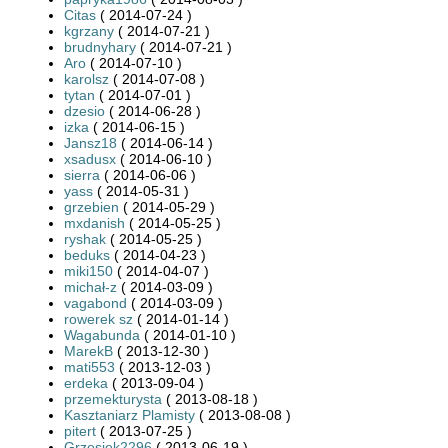
Citas
( 2014-07-24 )
kgrzany
( 2014-07-21 )
brudnyhary
( 2014-07-21 )
Aro
( 2014-07-10 )
karolsz
( 2014-07-08 )
tytan
( 2014-07-01 )
dzesio
( 2014-06-28 )
izka
( 2014-06-15 )
Jansz18
( 2014-06-14 )
xsadusx
( 2014-06-10 )
sierra
( 2014-06-06 )
yass
( 2014-05-31 )
grzebien
( 2014-05-29 )
mxdanish
( 2014-05-25 )
ryshak
( 2014-05-25 )
beduks
( 2014-04-23 )
miki150
( 2014-04-07 )
michał-z
( 2014-03-09 )
vagabond
( 2014-03-09 )
rowerek sz
( 2014-01-14 )
Wagabunda
( 2014-01-10 )
MarekB
( 2013-12-30 )
mati553
( 2013-12-03 )
erdeka
( 2013-09-04 )
przemekturysta
( 2013-08-18 )
Kasztaniarz Plamisty
( 2013-08-08 )
pitert
( 2013-07-25 )
Grzesiek2296
( 2013-06-19 )