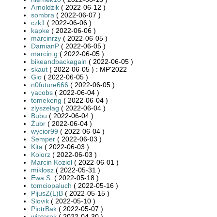
Arnoldzik
( 2022-06-12 )
sombra
( 2022-06-07 )
czk1
( 2022-06-06 )
kapke
( 2022-06-06 )
marcinrzy
( 2022-06-05 )
DamianP
( 2022-06-05 )
marcin.g
( 2022-06-05 )
bikeandbackagain
( 2022-06-05 )
skaut
( 2022-06-05 ) : MP'2022
Gio
( 2022-06-05 )
n0future666
( 2022-06-05 )
yacobs
( 2022-06-04 )
tomekeng
( 2022-06-04 )
zlyszelag
( 2022-06-04 )
Bubu
( 2022-06-04 )
Żubr
( 2022-06-04 )
wycior99
( 2022-06-04 )
Semper
( 2022-06-03 )
Kita
( 2022-06-03 )
Kolorz
( 2022-06-03 )
Marcin Kozioł
( 2022-06-01 )
miklosz
( 2022-05-31 )
Ewa S.
( 2022-05-18 )
tomciopaluch
( 2022-05-16 )
PijusZ(L)B
( 2022-05-15 )
Slovik
( 2022-05-10 )
PiotrBak
( 2022-05-07 )
wiaterek
( 2022-04-30 )