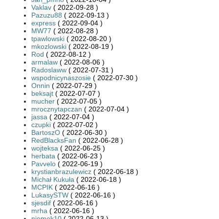
Vaklav
( 2022-09-28 )
Pazuzu88
( 2022-09-13 )
express
( 2022-09-04 )
MW77
( 2022-08-28 )
tpawlowski
( 2022-08-20 )
mkozlowski
( 2022-08-19 )
Rod
( 2022-08-12 )
armalaw
( 2022-08-06 )
Radoslaww
( 2022-07-31 )
wspodnicynaszosie
( 2022-07-30 )
Onnin
( 2022-07-29 )
beksajt
( 2022-07-07 )
mucher
( 2022-07-05 )
mrocznytapczan
( 2022-07-04 )
jassa
( 2022-07-04 )
czupki
( 2022-07-02 )
BartoszO
( 2022-06-30 )
RedBlacksFan
( 2022-06-28 )
wojteksa
( 2022-06-25 )
herbata
( 2022-06-23 )
Pavvelo
( 2022-06-19 )
krystianbrazulewicz
( 2022-06-18 )
Michał Kukuła
( 2022-06-18 )
MCPIK
( 2022-06-16 )
LukasySTW
( 2022-06-16 )
sjesdif
( 2022-06-16 )
mrha
( 2022-06-16 )
niemek10
( 2022-06-13 )