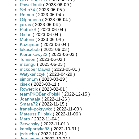
PawelJanik
( 2023-06-09 )
Sebo74
( 2023-06-05 )
Remoo
( 2023-06-04 )
Gilgamesh
( 2023-06-04 )
jarras
( 2023-06-04 )
PiotrekB
( 2023-06-04 )
Gidas
( 2023-06-04 )
Motonii
( 2023-06-04 )
Kazujman
( 2023-06-04 )
lukaszbob
( 2023-06-03 )
Kierunkowy22
( 2023-06-03 )
Tomson
( 2023-06-02 )
mzungu
( 2023-05-03 )
mckoper Dawid
( 2023-05-01 )
Watykańczyk
( 2023-04-29 )
simon1m
( 2023-03-29 )
cisek
( 2023-03-11 )
Rowercik
( 2023-02-01 )
teamPKOBankPolski
( 2022-12-15 )
Joannaaja
( 2022-11-26 )
Smara72
( 2022-11-15 )
franek-pokrywko
( 2022-11-09 )
Mateusz Filipiak
( 2022-11-06 )
Maro
( 2022-11-04 )
3erwinsky
( 2022-11-01 )
kamilpartyka98
( 2022-10-31 )
jedrucha
( 2022-10-31 )
Jan_pmno
( 2022-10-04 )