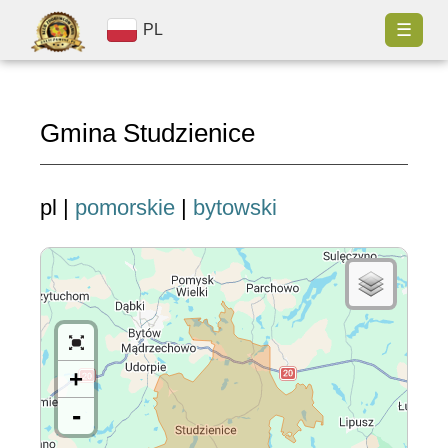
☰
PL
Gmina Studzienice
pl |
pomorskie
|
bytowski
+
-