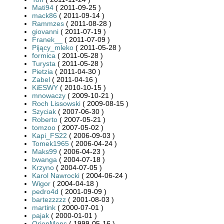
Mati94
( 2011-09-25 )
mack86
( 2011-09-14 )
Rammzes
( 2011-08-28 )
giovanni
( 2011-07-19 )
Franek__
( 2011-07-09 )
Pijący_mleko
( 2011-05-28 )
formica
( 2011-05-28 )
Turysta
( 2011-05-28 )
Pietzia
( 2011-04-30 )
Zabel
( 2011-04-16 )
KiESWY
( 2010-10-15 )
mnowaczy
( 2009-10-21 )
Roch Lissowski
( 2009-08-15 )
Szyciak
( 2007-06-30 )
Roberto
( 2007-05-21 )
tomzoo
( 2007-05-02 )
Kapi_FS22
( 2006-09-03 )
Tomek1965
( 2006-04-24 )
Maks99
( 2006-04-23 )
bwanga
( 2004-07-18 )
Krzyno
( 2004-07-05 )
Karol Nawrocki
( 2004-06-24 )
Wigor
( 2004-04-18 )
pedro4d
( 2001-09-09 )
bartezzzzz
( 2001-08-03 )
martink
( 2000-07-01 )
pajak
( 2000-01-01 )
OrionMops
( 1999-05-16 )