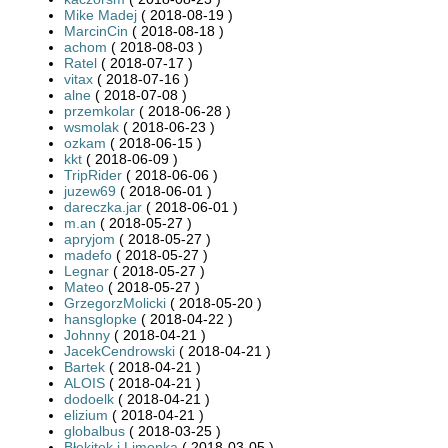
Mike Madej
( 2018-08-19 )
MarcinCin
( 2018-08-18 )
achom
( 2018-08-03 )
Ratel
( 2018-07-17 )
vitax
( 2018-07-16 )
alne
( 2018-07-08 )
przemkolar
( 2018-06-28 )
wsmolak
( 2018-06-23 )
ozkam
( 2018-06-15 )
kkt
( 2018-06-09 )
TripRider
( 2018-06-06 )
juzew69
( 2018-06-01 )
dareczka.jar
( 2018-06-01 )
m.an
( 2018-05-27 )
apryjom
( 2018-05-27 )
madefo
( 2018-05-27 )
Legnar
( 2018-05-27 )
Mateo
( 2018-05-27 )
GrzegorzMolicki
( 2018-05-20 )
hansglopke
( 2018-04-22 )
Johnny
( 2018-04-21 )
JacekCendrowski
( 2018-04-21 )
Bartek
( 2018-04-21 )
ALOIS
( 2018-04-21 )
dodoelk
( 2018-04-21 )
elizium
( 2018-04-21 )
globalbus
( 2018-03-25 )
Błękitek i Limonka
( 2018-03-05 )