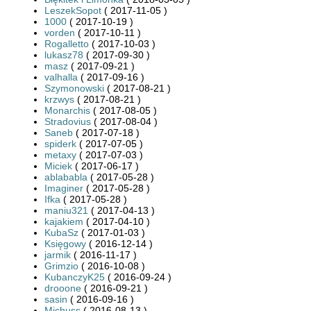
LeszekSopot
( 2017-11-05 )
1000
( 2017-10-19 )
vorden
( 2017-10-11 )
Rogalletto
( 2017-10-03 )
lukasz78
( 2017-09-30 )
masz
( 2017-09-21 )
valhalla
( 2017-09-16 )
Szymonowski
( 2017-08-21 )
krzwys
( 2017-08-21 )
Monarchis
( 2017-08-05 )
Stradovius
( 2017-08-04 )
Saneb
( 2017-07-18 )
spiderk
( 2017-07-05 )
metaxy
( 2017-07-03 )
Miciek
( 2017-06-17 )
ablababla
( 2017-05-28 )
Imaginer
( 2017-05-28 )
Ifka
( 2017-05-28 )
maniu321
( 2017-04-13 )
kajakiem
( 2017-04-10 )
KubaSz
( 2017-01-03 )
Księgowy
( 2016-12-14 )
jarmik
( 2016-11-17 )
Grimzio
( 2016-10-08 )
KubanczyK25
( 2016-09-24 )
drooone
( 2016-09-21 )
sasin
( 2016-09-16 )
Michuss
( 2016-08-13 )