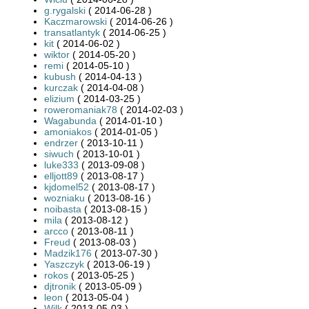
g.rygalski
( 2014-06-28 )
Kaczmarowski
( 2014-06-26 )
transatlantyk
( 2014-06-25 )
kit
( 2014-06-02 )
wiktor
( 2014-05-20 )
remi
( 2014-05-10 )
kubush
( 2014-04-13 )
kurczak
( 2014-04-08 )
elizium
( 2014-03-25 )
roweromaniak78
( 2014-02-03 )
Wagabunda
( 2014-01-10 )
amoniakos
( 2014-01-05 )
endrzer
( 2013-10-11 )
siwuch
( 2013-10-01 )
luke333
( 2013-09-08 )
elljott89
( 2013-08-17 )
kjdomel52
( 2013-08-17 )
wozniaku
( 2013-08-16 )
noibasta
( 2013-08-15 )
mila
( 2013-08-12 )
arcco
( 2013-08-11 )
Freud
( 2013-08-03 )
Madzik176
( 2013-07-30 )
Yaszczyk
( 2013-06-19 )
rokos
( 2013-05-25 )
djtronik
( 2013-05-09 )
leon
( 2013-05-04 )
Wilk
( 2013-05-03 )