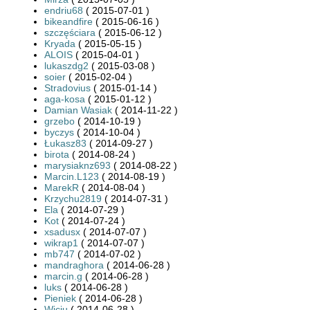
endriu68
( 2015-07-01 )
bikeandfire
( 2015-06-16 )
szczęściara
( 2015-06-12 )
Kryada
( 2015-05-15 )
ALOIS
( 2015-04-01 )
lukaszdg2
( 2015-03-08 )
soier
( 2015-02-04 )
Stradovius
( 2015-01-14 )
aga-kosa
( 2015-01-12 )
Damian Wasiak
( 2014-11-22 )
grzebo
( 2014-10-19 )
byczys
( 2014-10-04 )
Łukasz83
( 2014-09-27 )
birota
( 2014-08-24 )
marysiaknz693
( 2014-08-22 )
Marcin.L123
( 2014-08-19 )
MarekR
( 2014-08-04 )
Krzychu2819
( 2014-07-31 )
Ela
( 2014-07-29 )
Kot
( 2014-07-24 )
xsadusx
( 2014-07-07 )
wikrap1
( 2014-07-07 )
mb747
( 2014-07-02 )
mandraghora
( 2014-06-28 )
marcin.g
( 2014-06-28 )
luks
( 2014-06-28 )
Pieniek
( 2014-06-28 )
Wiciu
( 2014-06-28 )