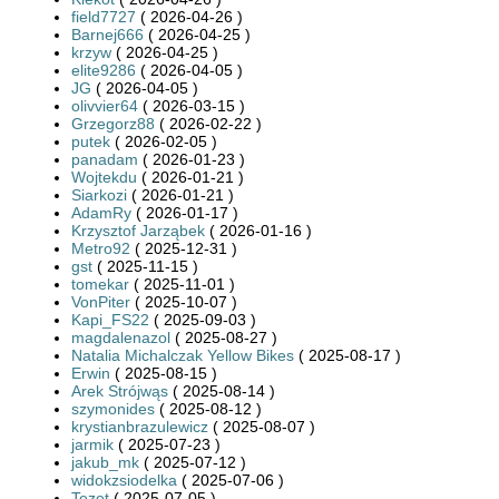
field7727
( 2026-04-26 )
Barnej666
( 2026-04-25 )
krzyw
( 2026-04-25 )
elite9286
( 2026-04-05 )
JG
( 2026-04-05 )
olivvier64
( 2026-03-15 )
Grzegorz88
( 2026-02-22 )
putek
( 2026-02-05 )
panadam
( 2026-01-23 )
Wojtekdu
( 2026-01-21 )
Siarkozi
( 2026-01-21 )
AdamRy
( 2026-01-17 )
Krzysztof Jarząbek
( 2026-01-16 )
Metro92
( 2025-12-31 )
gst
( 2025-11-15 )
tomekar
( 2025-11-01 )
VonPiter
( 2025-10-07 )
Kapi_FS22
( 2025-09-03 )
magdalenazol
( 2025-08-27 )
Natalia Michalczak Yellow Bikes
( 2025-08-17 )
Erwin
( 2025-08-15 )
Arek Strójwąs
( 2025-08-14 )
szymonides
( 2025-08-12 )
krystianbrazulewicz
( 2025-08-07 )
jarmik
( 2025-07-23 )
jakub_mk
( 2025-07-12 )
widokzsiodelka
( 2025-07-06 )
Tezet
( 2025-07-05 )