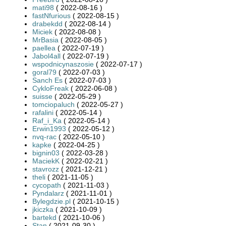
mati98
( 2022-08-16 )
fastNfurious
( 2022-08-15 )
drabekdd
( 2022-08-14 )
Miciek
( 2022-08-08 )
MrBasia
( 2022-08-05 )
paellea
( 2022-07-19 )
Jabol4all
( 2022-07-19 )
wspodnicynaszosie
( 2022-07-17 )
goral79
( 2022-07-03 )
Sanch Es
( 2022-07-03 )
CykloFreak
( 2022-06-08 )
suisse
( 2022-05-29 )
tomciopaluch
( 2022-05-27 )
rafalini
( 2022-05-14 )
Raf_i_Ka
( 2022-05-14 )
Erwin1993
( 2022-05-12 )
nvq-rac
( 2022-05-10 )
kapke
( 2022-04-25 )
bignin03
( 2022-03-28 )
MaciekK
( 2022-02-21 )
stavrozz
( 2021-12-21 )
theli
( 2021-11-05 )
cycopath
( 2021-11-03 )
Pyndalarz
( 2021-11-01 )
Bylegdzie.pl
( 2021-10-15 )
jkiczka
( 2021-10-09 )
bartekd
( 2021-10-06 )
Stan
( 2021-09-30 )