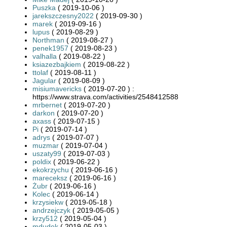
Puszka
( 2019-10-06 )
jarekszczesny2022
( 2019-09-30 )
marek
( 2019-09-16 )
lupus
( 2019-08-29 )
Northman
( 2019-08-27 )
penek1957
( 2019-08-23 )
valhalla
( 2019-08-22 )
ksiazezbajkiem
( 2019-08-22 )
ttolaf
( 2019-08-11 )
Jagular
( 2019-08-09 )
misiumavericks
( 2019-07-20 ) :
https://www.strava.com/activities/2548412588
mrbernet
( 2019-07-20 )
darkon
( 2019-07-20 )
axass
( 2019-07-15 )
Pi
( 2019-07-14 )
adrys
( 2019-07-07 )
muzmar
( 2019-07-04 )
uszaty99
( 2019-07-03 )
poldix
( 2019-06-22 )
ekokrzychu
( 2019-06-16 )
mareceksz
( 2019-06-16 )
Żubr
( 2019-06-16 )
Kolec
( 2019-06-14 )
krzysiekw
( 2019-05-18 )
andrzejczyk
( 2019-05-05 )
krzy512
( 2019-05-04 )
mdudek
( 2019-05-03 )