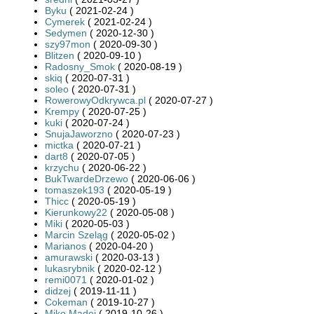
Byku
( 2021-02-24 )
Cymerek
( 2021-02-24 )
Sedymen
( 2020-12-30 )
szy97mon
( 2020-09-30 )
Blitzen
( 2020-09-10 )
Radosny_Smok
( 2020-08-19 )
skiq
( 2020-07-31 )
soleo
( 2020-07-31 )
RowerowyOdkrywca.pl
( 2020-07-27 )
Krempy
( 2020-07-25 )
kuki
( 2020-07-24 )
SnujaJaworzno
( 2020-07-23 )
mictka
( 2020-07-21 )
dart8
( 2020-07-05 )
krzychu
( 2020-06-22 )
BukTwardeDrzewo
( 2020-06-06 )
tomaszek193
( 2020-05-19 )
Thicc
( 2020-05-19 )
Kierunkowy22
( 2020-05-08 )
Miki
( 2020-05-03 )
Marcin Szeląg
( 2020-05-02 )
Marianos
( 2020-04-20 )
amurawski
( 2020-03-13 )
lukasrybnik
( 2020-02-12 )
remi0071
( 2020-01-02 )
didzej
( 2019-11-11 )
Cokeman
( 2019-10-27 )
Mike Madej
( 2019-10-26 )