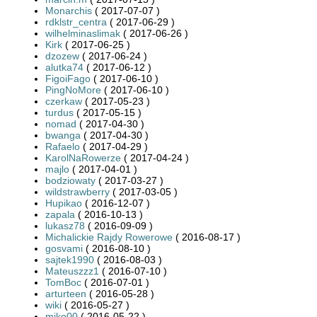
Monarchis
( 2017-07-07 )
rdklstr_centra
( 2017-06-29 )
wilhelminaslimak
( 2017-06-26 )
Kirk
( 2017-06-25 )
dzozew
( 2017-06-24 )
alutka74
( 2017-06-12 )
FigoiFago
( 2017-06-10 )
PingNoMore
( 2017-06-10 )
czerkaw
( 2017-05-23 )
turdus
( 2017-05-15 )
nomad
( 2017-04-30 )
bwanga
( 2017-04-30 )
Rafaelo
( 2017-04-29 )
KarolNaRowerze
( 2017-04-24 )
majlo
( 2017-04-01 )
bodziowaty
( 2017-03-27 )
wildstrawberry
( 2017-03-05 )
Hupikao
( 2016-12-07 )
zapala
( 2016-10-13 )
lukasz78
( 2016-09-09 )
Michalickie Rajdy Rowerowe
( 2016-08-17 )
gosvami
( 2016-08-10 )
sajtek1990
( 2016-08-03 )
Mateuszzz1
( 2016-07-10 )
TomBoc
( 2016-07-01 )
arturteen
( 2016-05-28 )
wiki
( 2016-05-27 )
miko00
( 2016-05-22 )