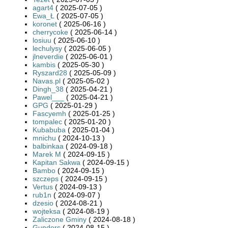
agart4
( 2025-07-05 )
Ewa_Ł
( 2025-07-05 )
koronet
( 2025-06-16 )
cherrycoke
( 2025-06-14 )
losiuu
( 2025-06-10 )
lechulysy
( 2025-06-05 )
jlneverdie
( 2025-06-01 )
kambis
( 2025-05-30 )
Ryszard28
( 2025-05-09 )
Navas.pl
( 2025-05-02 )
Dingh_38
( 2025-04-21 )
Pawel___
( 2025-04-21 )
GPG
( 2025-01-29 )
Fascyemh
( 2025-01-25 )
tompalec
( 2025-01-20 )
Kubabuba
( 2025-01-04 )
mnichu
( 2024-10-13 )
balbinkaa
( 2024-09-18 )
Marek M
( 2024-09-15 )
Kapitan Sakwa
( 2024-09-15 )
Bambo
( 2024-09-15 )
szczeps
( 2024-09-15 )
Vertus
( 2024-09-13 )
rub1n
( 2024-09-07 )
dzesio
( 2024-08-21 )
wojteksa
( 2024-08-19 )
Zaliczone Gminy
( 2024-08-18 )
Gunders
( 2024-08-15 )