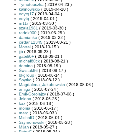
Tymoteuszka
( 2019-04-23 )
kalinowski5
( 2019-04-20 )
edytq17
( 2019-04-04 )
edytq
( 2019-04-01 )
m11r
( 2019-03-30 )
szala1981
( 2019-03-30 )
radek900
( 2019-03-25 )
damianko
( 2019-03-22 )
jordan12345
( 2019-03-21 )
Mortal
( 2018-10-15 )
jjb
( 2018-09-23 )
gabi60+
( 2018-09-21 )
michal80ck
( 2018-08-21 )
domino
( 2018-08-19 )
Świstak86
( 2018-08-17 )
bkgroup
( 2018-08-14 )
Spytko
( 2018-08-12 )
Magdalena_Jakubowska
( 2018-08-06 )
amiga
( 2018-07-24 )
Emil-Górołajzy
( 2018-07-08 )
Jelona
( 2018-06-25 )
kaz
( 2018-06-18 )
monia
( 2018-06-17 )
marg
( 2018-06-03 )
MichalO
( 2018-06-01 )
Szymonowski
( 2018-05-28 )
Mijah
( 2018-05-27 )
PeterC
( 2018-05-24 )