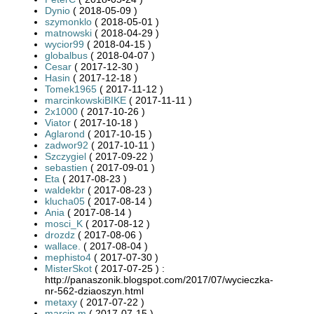
Dynio
( 2018-05-09 )
szymonklo
( 2018-05-01 )
matnowski
( 2018-04-29 )
wycior99
( 2018-04-15 )
globalbus
( 2018-04-07 )
Cesar
( 2017-12-30 )
Hasin
( 2017-12-18 )
Tomek1965
( 2017-11-12 )
marcinkowskiBIKE
( 2017-11-11 )
2x1000
( 2017-10-26 )
Viator
( 2017-10-18 )
Aglarond
( 2017-10-15 )
zadwor92
( 2017-10-11 )
Szczygiel
( 2017-09-22 )
sebastien
( 2017-09-01 )
Eta
( 2017-08-23 )
waldekbr
( 2017-08-23 )
klucha05
( 2017-08-14 )
Ania
( 2017-08-14 )
mosci_K
( 2017-08-12 )
drozdz
( 2017-08-06 )
wallace.
( 2017-08-04 )
mephisto4
( 2017-07-30 )
MisterSkot
( 2017-07-25 ) :
http://panaszonik.blogspot.com/2017/07/wycieczka-
nr-562-dziaoszyn.html
metaxy
( 2017-07-22 )
marcin.m
( 2017-07-15 )