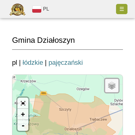
☰
PL
Gmina Działoszyn
pl |
łódzkie
|
pajęczański
+
-