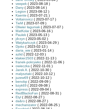
veepek
( 2023-08-18 )
Dany
( 2023-08-14 )
Legion
( 2023-08-12 )
Kaente
( 2023-07-21 )
Voltairovicz
( 2023-07-17 )
TieM
( 2023-07-09 )
Oliwier łaguniak
( 2023-07-07 )
MatKolar
( 2023-06-16 )
Paulek
( 2023-05-13 )
j4rzyn
( 2023-05-02 )
Watykańczyk
( 2023-04-29 )
Djoko
( 2023-02-13 )
daria_wie
( 2023-01-14 )
azlid
( 2022-12-03 )
klakier2503
( 2022-11-13 )
franek-pokrywko
( 2022-11-06 )
owieczka
( 2022-11-01 )
Jarek A.
( 2022-10-30 )
malysztaki
( 2022-10-12 )
juzew69
( 2022-10-12 )
benobp
( 2022-09-09 )
bzyk69
( 2022-09-08 )
express
( 2022-09-04 )
RedBlacksFan
( 2022-08-31 )
Etyl
( 2022-08-27 )
da&ro
( 2022-08-27 )
mechanizator
( 2022-08-25 )
Freebird
( 2022-08-16 )