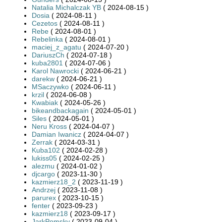
Natalia Michalczak YB
( 2024-08-15 )
Dosia
( 2024-08-11 )
Cezetos
( 2024-08-11 )
Rebe
( 2024-08-01 )
Rebelinka
( 2024-08-01 )
maciej_z_agatu
( 2024-07-20 )
DariuszCh
( 2024-07-18 )
kuba2801
( 2024-07-06 )
Karol Nawrocki
( 2024-06-21 )
darekw
( 2024-06-21 )
MSaczywko
( 2024-06-11 )
krzil
( 2024-06-08 )
Kwabiak
( 2024-05-26 )
bikeandbackagain
( 2024-05-01 )
Siles
( 2024-05-01 )
Neru Kross
( 2024-04-07 )
Damian Iwanicz
( 2024-04-07 )
Zerrak
( 2024-03-31 )
Kuba102
( 2024-02-28 )
lukiss05
( 2024-02-25 )
alezmu
( 2024-01-02 )
djcargo
( 2023-11-30 )
kazmierz18_2
( 2023-11-19 )
Andrzej
( 2023-11-08 )
parurex
( 2023-10-15 )
fenter
( 2023-09-23 )
kazmierz18
( 2023-09-17 )
JarkPomsky
( 2023-09-04 )