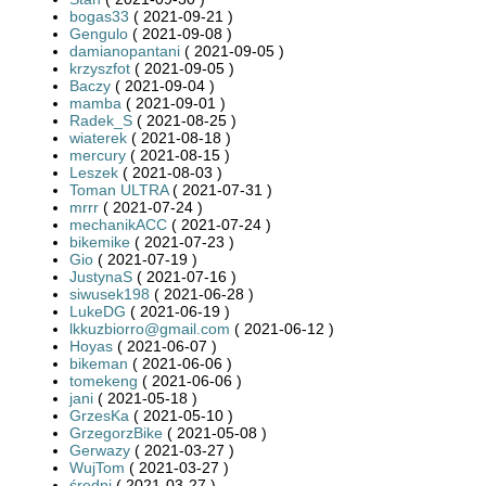
bogas33
( 2021-09-21 )
Gengulo
( 2021-09-08 )
damianopantani
( 2021-09-05 )
krzyszfot
( 2021-09-05 )
Baczy
( 2021-09-04 )
mamba
( 2021-09-01 )
Radek_S
( 2021-08-25 )
wiaterek
( 2021-08-18 )
mercury
( 2021-08-15 )
Leszek
( 2021-08-03 )
Toman ULTRA
( 2021-07-31 )
mrrr
( 2021-07-24 )
mechanikACC
( 2021-07-24 )
bikemike
( 2021-07-23 )
Gio
( 2021-07-19 )
JustynaS
( 2021-07-16 )
siwusek198
( 2021-06-28 )
LukeDG
( 2021-06-19 )
lkkuzbiorro@gmail.com
( 2021-06-12 )
Hoyas
( 2021-06-07 )
bikeman
( 2021-06-06 )
tomekeng
( 2021-06-06 )
jani
( 2021-05-18 )
GrzesKa
( 2021-05-10 )
GrzegorzBike
( 2021-05-08 )
Gerwazy
( 2021-03-27 )
WujTom
( 2021-03-27 )
średni
( 2021-03-27 )