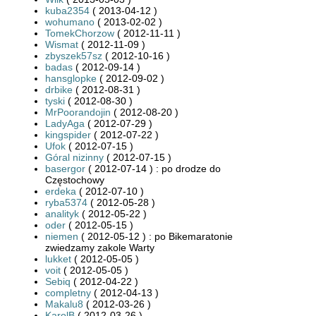
kuba2354
( 2013-04-12 )
wohumano
( 2013-02-02 )
TomekChorzow
( 2012-11-11 )
Wismat
( 2012-11-09 )
zbyszek57sz
( 2012-10-16 )
badas
( 2012-09-14 )
hansglopke
( 2012-09-02 )
drbike
( 2012-08-31 )
tyski
( 2012-08-30 )
MrPoorandojin
( 2012-08-20 )
LadyAga
( 2012-07-29 )
kingspider
( 2012-07-22 )
Ufok
( 2012-07-15 )
Góral nizinny
( 2012-07-15 )
basergor
( 2012-07-14 ) : po drodze do
Częstochowy
erdeka
( 2012-07-10 )
ryba5374
( 2012-05-28 )
analityk
( 2012-05-22 )
oder
( 2012-05-15 )
niemen
( 2012-05-12 ) : po Bikemaratonie
zwiedzamy zakole Warty
lukket
( 2012-05-05 )
voit
( 2012-05-05 )
Sebiq
( 2012-04-22 )
completny
( 2012-04-13 )
Makalu8
( 2012-03-26 )
KarolB
( 2012-03-26 )