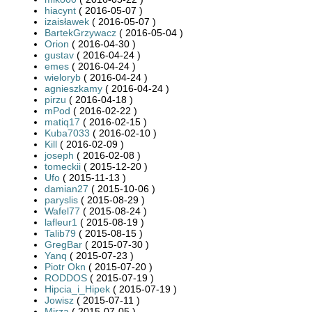
hiacynt
( 2016-05-07 )
izaisławek
( 2016-05-07 )
BartekGrzywacz
( 2016-05-04 )
Orion
( 2016-04-30 )
gustav
( 2016-04-24 )
emes
( 2016-04-24 )
wieloryb
( 2016-04-24 )
agnieszkamy
( 2016-04-24 )
pirzu
( 2016-04-18 )
mPod
( 2016-02-22 )
matiq17
( 2016-02-15 )
Kuba7033
( 2016-02-10 )
Kill
( 2016-02-09 )
joseph
( 2016-02-08 )
tomeckii
( 2015-12-20 )
Ufo
( 2015-11-13 )
damian27
( 2015-10-06 )
paryslis
( 2015-08-29 )
Wafel77
( 2015-08-24 )
lafleur1
( 2015-08-19 )
Talib79
( 2015-08-15 )
GregBar
( 2015-07-30 )
Yanq
( 2015-07-23 )
Piotr Okn
( 2015-07-20 )
RODDOS
( 2015-07-19 )
Hipcia_i_Hipek
( 2015-07-19 )
Jowisz
( 2015-07-11 )
Mirza
( 2015-07-05 )