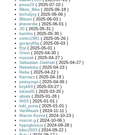
piosa25
( 2025-07-10 )
Bikini_Bike
( 2025-06-18 )
lechulysy
( 2025-06-06 )
Blitzen
( 2025-06-03 )
jlneverdie
( 2025-06-01 )
JG
( 2025-05-31 )
kambis
( 2025-05-30 )
mirko1981
( 2025-05-26 )
gorącyMaj
( 2025-05-03 )
Etyl
( 2025-05-01 )
Orion
( 2025-04-30 )
myszak
( 2025-04-27 )
Sebastian Zieliński
( 2025-04-27 )
Rebelinka
( 2025-04-23 )
Rebe
( 2025-04-22 )
Karciarz
( 2025-04-19 )
pistoyospi
( 2025-04-06 )
bzyk69
( 2025-03-27 )
lukiss05
( 2025-03-25 )
abialy
( 2025-01-28 )
Mi59
( 2025-01-01 )
toki_pona
( 2025-01-01 )
VanMaark
( 2024-11-11 )
Marcin Kozioł
( 2024-10-23 )
marcin.g
( 2024-10-06 )
hypoglossus
( 2024-09-28 )
kibic2503
( 2024-09-22 )
Byku
( 2024-09-17 )