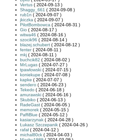
Vertus
( 2024-09-13 )
Shaggy_661
( 2024-09-08 )
rub1n
( 2024-09-07 )
jkiczka
( 2024-09-07 )
PilotBombowca
( 2024-08-31 )
Gio
( 2024-08-17 )
witwa46
( 2024-08-16 )
szocik96
( 2024-08-14 )
blazej.schubert
( 2024-08-12 )
fenter
( 2024-08-11 )
mkj
( 2024-08-11 )
buchcik82
( 2024-08-02 )
MrLugas
( 2024-07-27 )
tpawlowski
( 2024-07-15 )
koniekupe
( 2024-07-08 )
kapke
( 2024-07-07 )
sendero
( 2024-06-23 )
Tekedo
( 2024-06-18 )
amurawski
( 2024-06-16 )
Skubiko
( 2024-06-13 )
RadeGast
( 2024-06-05 )
memorek
( 2024-05-15 )
PaffiBlue
( 2024-05-12 )
kasiarzynak
( 2024-04-28 )
Łukasz Szczepanik
( 2024-04-26 )
rafał
( 2024-04-12 )
michal80ck
( 2024-04-03 )
Machu1989
( 2024-03-09 )