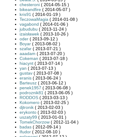
chesteroni
( 2014-05-15 )
bikeandfire
( 2014-05-07 )
kris91
( 2014-01-19 )
TeczowaMagia
( 2014-01-08 )
vagabond
( 2014-01-06 )
jubudubu
( 2013-11-24 )
izaisławek
( 2013-10-26 )
oder
( 2013-09-12 )
Boyar
( 2013-08-02 )
szafar
( 2013-07-21 )
aaadam
( 2013-07-20 )
Cokeman
( 2013-07-18 )
hiacynt
( 2013-07-14 )
yan
( 2013-07-13 )
gustav
( 2013-07-08 )
eranis
( 2013-06-24 )
Barteusz
( 2013-06-12 )
penek1957
( 2013-06-08 )
podroznik81
( 2013-06-05 )
RODDOS
( 2013-03-13 )
Kokomero
( 2013-02-25 )
djtronik
( 2013-02-03 )
erykonto
( 2013-02-03 )
uszaty99
( 2013-01-01 )
TomekChorzow
( 2012-11-04 )
badas
( 2012-09-14 )
Ifudor
( 2012-08-10 )
polanegri
( 2012-07-12 )