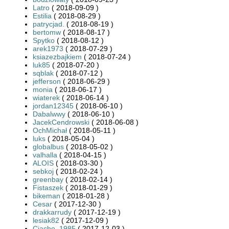
Latro
( 2018-09-09 )
Estilia
( 2018-08-29 )
patrycjad.
( 2018-08-19 )
bertomw
( 2018-08-17 )
Spytko
( 2018-08-12 )
arek1973
( 2018-07-29 )
ksiazezbajkiem
( 2018-07-24 )
luk85
( 2018-07-20 )
sqblak
( 2018-07-12 )
jefferson
( 2018-06-29 )
monia
( 2018-06-17 )
wiaterek
( 2018-06-14 )
jordan12345
( 2018-06-10 )
Dabalwwy
( 2018-06-10 )
JacekCendrowski
( 2018-06-08 )
OchMichał
( 2018-05-11 )
luks
( 2018-05-04 )
globalbus
( 2018-05-02 )
valhalla
( 2018-04-15 )
ALOIS
( 2018-03-30 )
sebkoj
( 2018-02-24 )
greenbay
( 2018-02-14 )
Fistaszek
( 2018-01-29 )
bikeman
( 2018-01-28 )
Cesar
( 2017-12-30 )
drakkarrudy
( 2017-12-19 )
lesiak82
( 2017-12-09 )
Ciacho_1985
( 2017-12-03 )