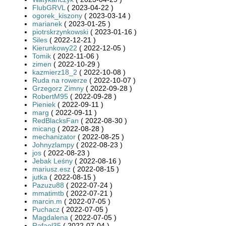
FlubGRVL
( 2023-04-22 )
ogorek_kiszony
( 2023-03-14 )
marianek
( 2023-01-25 )
piotrskrzynkowski
( 2023-01-16 )
Siles
( 2022-12-21 )
Kierunkowy22
( 2022-12-05 )
Tomik
( 2022-11-06 )
zimen
( 2022-10-29 )
kazmierz18_2
( 2022-10-08 )
Ruda na rowerze
( 2022-10-07 )
Grzegorz Zimny
( 2022-09-28 )
RobertM95
( 2022-09-28 )
Pieniek
( 2022-09-11 )
marg
( 2022-09-11 )
RedBlacksFan
( 2022-08-30 )
micang
( 2022-08-28 )
mechanizator
( 2022-08-25 )
Johnyzlampy
( 2022-08-23 )
jos
( 2022-08-23 )
Jebak Leśny
( 2022-08-16 )
mariusz.esz
( 2022-08-15 )
jutka
( 2022-08-15 )
Pazuzu88
( 2022-07-24 )
mmatimtb
( 2022-07-21 )
marcin.m
( 2022-07-05 )
Puchacz
( 2022-07-05 )
Magdalena
( 2022-07-05 )
Rafael35
( 2022-07-04 )