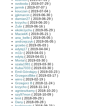
svoboda
( 2019-07-29 )
jarmik
( 2019-07-07 )
kouczan
( 2019-07-04 )
jgkmarcin
( 2019-06-30 )
damian27
( 2019-06-29 )
krzychu
( 2019-06-20 )
Żubr
( 2019-06-16 )
ekokrzychu
( 2019-05-29 )
MaciekK
( 2019-05-21 )
ana_belle
( 2019-05-05 )
andrzejczyk
( 2019-05-05 )
grzebo
( 2019-05-03 )
edytq17
( 2019-04-04 )
m11r
( 2019-04-01 )
edytq
( 2019-04-01 )
Mortal
( 2019-03-30 )
szala1981
( 2019-03-30 )
Kuba7033
( 2019-03-30 )
Emil-Górołajzy
( 2019-03-23 )
GrzegorzBike
( 2019-03-17 )
wirro
( 2019-02-19 )
Grzegorz B
( 2018-11-24 )
krzycho
( 2018-11-14 )
agnieszkamy
( 2018-10-20 )
szy97mon
( 2018-10-09 )
limit
( 2018-09-29 )
Dany
( 2018-09-28 )
bodziowaty
( 2018-09-23 )