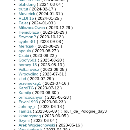
blahdong
( 2024-03-04 )
trutut
( 2024-02-17 )
Maverick
( 2024-01-31 )
REDI 15
( 2024-01-25 )
Fajet
( 2024-01-03 )
MilczacaOwca
( 2023-12-29 )
Henioblaza
( 2023-10-29 )
SzymonP
( 2023-10-12 )
cypher81
( 2023-09-08 )
Merfciak
( 2023-08-29 )
apaula
( 2023-08-27 )
Czabi
( 2023-08-22 )
Goofy601
( 2023-08-20 )
horacy 13
( 2023-08-13 )
Voltairovicz
( 2023-08-05 )
Wrocycling
( 2023-07-31 )
xlud
( 2023-07-29 )
przemekzg1
( 2023-07-16 )
KarolTG
( 2023-07-12 )
Kamilp
( 2023-06-30 )
ormcocanyon
( 2023-06-28 )
Erwin1993
( 2023-06-23 )
Johnny_n
( 2023-06-18 )
Tamiza
( 2023-06-09 ) : Tour_de_Pologne_day3
kkatarzynag
( 2023-06-05 )
Szymi
( 2023-06-04 )
Arek Wojciechowski
( 2023-05-16 )
Watykańczyk
( 2023-04-29 )