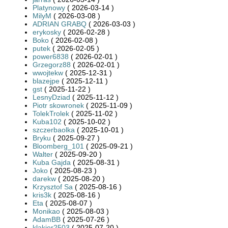
Platynowy
( 2026-03-14 )
MilyM
( 2026-03-08 )
ADRIAN GRABQ
( 2026-03-03 )
erykosky
( 2026-02-28 )
Boko
( 2026-02-08 )
putek
( 2026-02-05 )
power6838
( 2026-02-01 )
Grzegorz88
( 2026-02-01 )
wwojtekw
( 2025-12-31 )
blazejpe
( 2025-12-11 )
gst
( 2025-11-22 )
LesnyDziad
( 2025-11-12 )
Piotr skowronek
( 2025-11-09 )
TolekTrolek
( 2025-11-02 )
Kuba102
( 2025-10-02 )
szczerbaolka
( 2025-10-01 )
Bryku
( 2025-09-27 )
Bloomberg_101
( 2025-09-21 )
Walter
( 2025-09-20 )
Kuba Gajda
( 2025-08-31 )
Joko
( 2025-08-23 )
darekw
( 2025-08-20 )
Krzysztof Sa
( 2025-08-16 )
kris3k
( 2025-08-16 )
Eta
( 2025-08-07 )
Monikao
( 2025-08-03 )
AdamBB
( 2025-07-26 )
klakier2503
( 2025-07-20 )