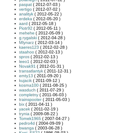
paspat
( 2012-07-03 )
vertigo
( 2012-07-02 )
analityk
( 2012-05-22 )
erdeka
( 2012-05-20 )
aard
( 2012-05-18 )
Piotr92
( 2012-05-11 )
mehehe
( 2012-05-09 )
g.rygalski
( 2012-04-28 )
Mlynarz
( 2012-03-14 )
kaeres123
( 2012-02-28 )
staahoo
( 2012-02-13 )
spros
( 2012-02-13 )
leeo1
( 2012-02-03 )
Novak91
( 2012-01-31 )
transatlantyk
( 2011-12-31 )
emty13
( 2011-09-20 )
kujacik
( 2011-09-12 )
kosma100
( 2011-08-25 )
wasduch
( 2011-07-29 )
completny
( 2011-06-03 )
trainspooter
( 2011-05-03 )
bix
( 2011-04-11 )
yacek
( 2011-02-19 )
trynia
( 2009-08-22 )
Tomek1965
( 2007-04-27 )
pedro4d
( 2004-09-09 )
bwanga
( 2003-06-28 )
Kapi_FS22
( 1996-09-03 )