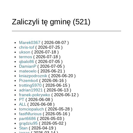
Zaliczyli tę gminę (
521
)
Marek0367
( 2026-08-07 )
chris-tof
( 2026-07-25 )
ukson
( 2026-07-18 )
termos
( 2026-07-18 )
qbalo86
( 2026-07-05 )
DamianP
( 2026-07-05 )
mateoelo
( 2026-06-21 )
kniazpodroznik
( 2026-06-20 )
Przemko4
( 2026-06-16 )
trotting5970
( 2026-06-15 )
adrian19921
( 2026-06-13 )
franek-pokrywko
( 2026-06-12 )
PT
( 2026-06-08 )
ALL
( 2026-06-08 )
tomciopaluch
( 2026-05-28 )
fastNfurious
( 2026-05-16 )
part6686
( 2026-05-03 )
grądziu95
( 2026-05-02 )
Stan
( 2026-04-19 )
jarras
( 2026-03-14 )