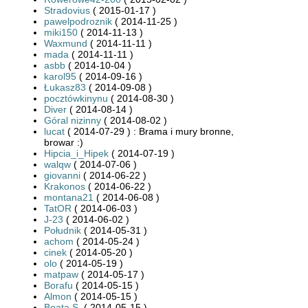
Stradovius
( 2015-01-17 )
pawelpodroznik
( 2014-11-25 )
miki150
( 2014-11-13 )
Waxmund
( 2014-11-11 )
mada
( 2014-11-11 )
asbb
( 2014-10-04 )
karol95
( 2014-09-16 )
Łukasz83
( 2014-09-08 )
pocztówkinynu
( 2014-08-30 )
Diver
( 2014-08-14 )
Góral nizinny
( 2014-08-02 )
lucat
( 2014-07-29 ) : Brama i mury bronne,
browar :)
Hipcia_i_Hipek
( 2014-07-19 )
walqw
( 2014-07-06 )
giovanni
( 2014-06-22 )
Krakonos
( 2014-06-22 )
montana21
( 2014-06-08 )
TatOR
( 2014-06-03 )
J-23
( 2014-06-02 )
Południk
( 2014-05-31 )
achom
( 2014-05-24 )
cinek
( 2014-05-20 )
olo
( 2014-05-19 )
matpaw
( 2014-05-17 )
Borafu
( 2014-05-15 )
Almon
( 2014-05-15 )
Beata.S.
( 2014-05-15 )