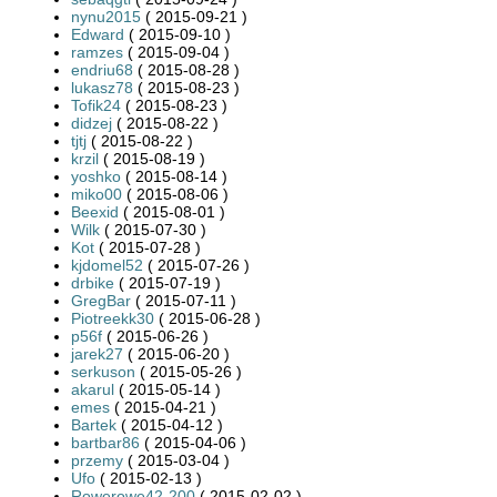
nynu2015
( 2015-09-21 )
Edward
( 2015-09-10 )
ramzes
( 2015-09-04 )
endriu68
( 2015-08-28 )
lukasz78
( 2015-08-23 )
Tofik24
( 2015-08-23 )
didzej
( 2015-08-22 )
tjtj
( 2015-08-22 )
krzil
( 2015-08-19 )
yoshko
( 2015-08-14 )
miko00
( 2015-08-06 )
Beexid
( 2015-08-01 )
Wilk
( 2015-07-30 )
Kot
( 2015-07-28 )
kjdomel52
( 2015-07-26 )
drbike
( 2015-07-19 )
GregBar
( 2015-07-11 )
Piotreekk30
( 2015-06-28 )
p56f
( 2015-06-26 )
jarek27
( 2015-06-20 )
serkuson
( 2015-05-26 )
akarul
( 2015-05-14 )
emes
( 2015-04-21 )
Bartek
( 2015-04-12 )
bartbar86
( 2015-04-06 )
przemy
( 2015-03-04 )
Ufo
( 2015-02-13 )
Rowerowe42-200
( 2015-02-02 )