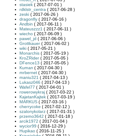
stasiek
( 2017-07-01 )
rdklstr_centra
( 2017-06-28 )
zeski
( 2017-06-26 )
dragonfly
( 2017-06-16 )
Andbin
( 2017-06-11 )
Mateuszzz1
( 2017-06-11 )
wiecho
( 2017-06-09 )
pawel_jd
( 2017-06-06 )
Grottkauer
( 2017-06-02 )
wiki
( 2017-05-21 )
Monarchis
( 2017-05-19 )
KroZRider
( 2017-05-05 )
DFence13
( 2017-05-05 )
Kuman
( 2017-04-30 )
mrbernet
( 2017-04-30 )
maniu321
( 2017-04-13 )
Lukasz046
( 2017-04-13 )
Wafel77
( 2017-04-01 )
rowerowykraj
( 2017-03-22 )
KajetanKajtek
( 2017-03-19 )
MARKUS
( 2017-03-16 )
cherrycoke
( 2017-02-12 )
szalonykolarz
( 2017-01-31 )
przemo3642
( 2017-01-18 )
arcik1972
( 2017-01-04 )
wycior99
( 2016-12-29 )
Hupikao
( 2016-11-25 )
Krzysiekdw
( 2016-09-11 )