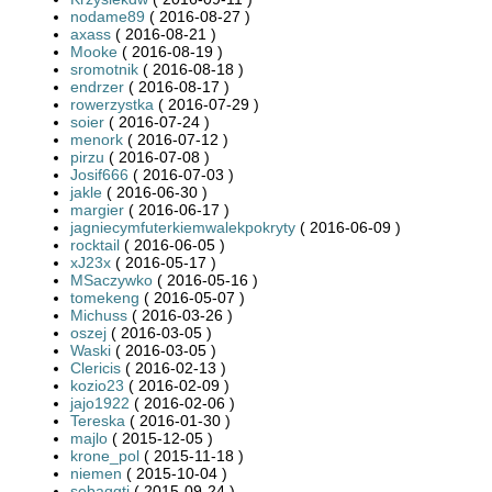
nodame89
( 2016-08-27 )
axass
( 2016-08-21 )
Mooke
( 2016-08-19 )
sromotnik
( 2016-08-18 )
endrzer
( 2016-08-17 )
rowerzystka
( 2016-07-29 )
soier
( 2016-07-24 )
menork
( 2016-07-12 )
pirzu
( 2016-07-08 )
Josif666
( 2016-07-03 )
jakle
( 2016-06-30 )
margier
( 2016-06-17 )
jagniecymfuterkiemwalekpokryty
( 2016-06-09 )
rocktail
( 2016-06-05 )
xJ23x
( 2016-05-17 )
MSaczywko
( 2016-05-16 )
tomekeng
( 2016-05-07 )
Michuss
( 2016-03-26 )
oszej
( 2016-03-05 )
Waski
( 2016-03-05 )
Clericis
( 2016-02-13 )
kozio23
( 2016-02-09 )
jajo1922
( 2016-02-06 )
Tereska
( 2016-01-30 )
majlo
( 2015-12-05 )
krone_pol
( 2015-11-18 )
niemen
( 2015-10-04 )
sebaqgti
( 2015-09-24 )