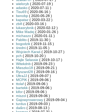
wieloryb
( 2020-07-19 )
adasko
( 2020-07-11 )
Tisu69
( 2020-06-16 )
benobp
( 2020-05-28 )
kapataz
( 2020-03-22 )
zbifi
( 2020-03-16 )
lukasrybnik
( 2020-02-12 )
Mike Madej
( 2020-01-26 )
michaszo
( 2020-01-11 )
Pablito
( 2019-11-30 )
bogodzik
( 2019-11-15 )
średni
( 2019-11-05 )
Wojciech Karaś
( 2019-10-27 )
pch
( 2019-10-20 )
Hajle Selassie
( 2019-10-17 )
Witekdnb
( 2019-09-23 )
Mieszko18
( 2019-09-21 )
Ryszard28
( 2019-09-16 )
UltraJJ
( 2019-09-07 )
MCPIK
( 2019-09-06 )
ttolaf
( 2019-09-06 )
bartekk
( 2019-09-06 )
kifor
( 2019-09-06 )
miszol
( 2019-09-06 )
Gajowyrowerowy
( 2019-09-04 )
turdus
( 2019-09-03 )
da&ro
( 2019-08-13 )
kosmos
( 2019-07-31 )