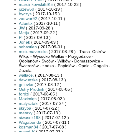
marcinkowskiBIKE
( 2017-10-23 )
juzew69
( 2017-10-19 )
byczys
( 2017-10-15 )
zadwor92
( 2017-10-11 )
Atlantix
( 2017-10-11 )
JW
( 2017-09-28 )
Metju
( 2017-09-22 )
Pi
( 2017-09-10 )
Jonek
( 2017-09-09 )
sebastien
( 2017-09-01 )
misiumavericks
( 2017-08-28 ) : Trasa: Ostrów
Wlkp. - Wysocko Wielkie - Przygodzice -
Odolanów - Syców - Wilków - Domaszowice -
Świerczów - Ładza - Popielów - Opole - Gogolin -
Żużela
wallace.
( 2017-08-13 )
dewunska
( 2017-08-13 )
gnievko
( 2017-08-12 )
Ostry Prudnik
( 2017-08-05 )
fordzi
( 2017-08-05 )
Maximiqs
( 2017-08-02 )
malysztaki
( 2017-07-24 )
skryba
( 2017-07-22 )
metaxy
( 2017-07-13 )
siwusek198
( 2017-07-12 )
Wagabunda
( 2017-07-11 )
kosman84
( 2017-07-08 )
mosci_K
( 2017-07-03 )