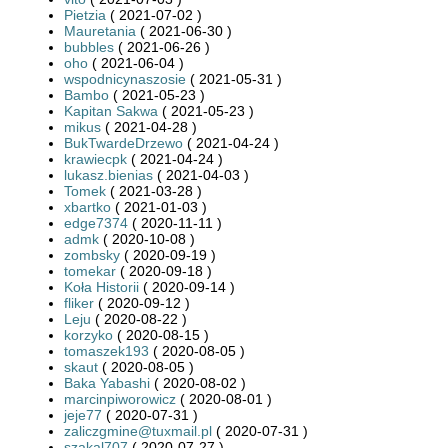
Pietzia
( 2021-07-02 )
Mauretania
( 2021-06-30 )
bubbles
( 2021-06-26 )
oho
( 2021-06-04 )
wspodnicynaszosie
( 2021-05-31 )
Bambo
( 2021-05-23 )
Kapitan Sakwa
( 2021-05-23 )
mikus
( 2021-04-28 )
BukTwardeDrzewo
( 2021-04-24 )
krawiecpk
( 2021-04-24 )
lukasz.bienias
( 2021-04-03 )
Tomek
( 2021-03-28 )
xbartko
( 2021-01-03 )
edge7374
( 2020-11-11 )
admk
( 2020-10-08 )
zombsky
( 2020-09-19 )
tomekar
( 2020-09-18 )
Koła Historii
( 2020-09-14 )
fliker
( 2020-09-12 )
Leju
( 2020-08-22 )
korzyko
( 2020-08-15 )
tomaszek193
( 2020-08-05 )
skaut
( 2020-08-05 )
Baka Yabashi
( 2020-08-02 )
marcinpiworowicz
( 2020-08-01 )
jeje77
( 2020-07-31 )
zaliczgmine@tuxmail.pl
( 2020-07-31 )
szakal707
( 2020-07-27 )