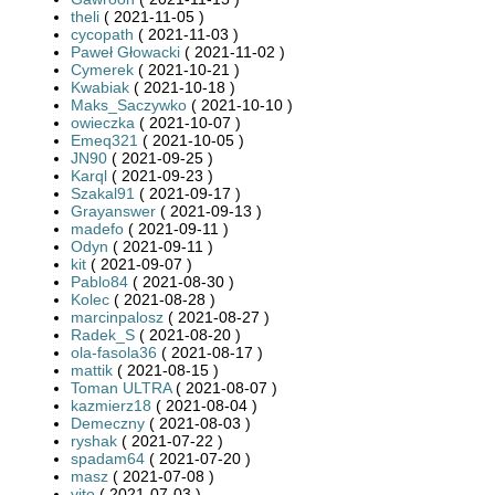
theli
( 2021-11-05 )
cycopath
( 2021-11-03 )
Paweł Głowacki
( 2021-11-02 )
Cymerek
( 2021-10-21 )
Kwabiak
( 2021-10-18 )
Maks_Saczywko
( 2021-10-10 )
owieczka
( 2021-10-07 )
Emeq321
( 2021-10-05 )
JN90
( 2021-09-25 )
Karql
( 2021-09-23 )
Szakal91
( 2021-09-17 )
Grayanswer
( 2021-09-13 )
madefo
( 2021-09-11 )
Odyn
( 2021-09-11 )
kit
( 2021-09-07 )
Pablo84
( 2021-08-30 )
Kolec
( 2021-08-28 )
marcinpalosz
( 2021-08-27 )
Radek_S
( 2021-08-20 )
ola-fasola36
( 2021-08-17 )
mattik
( 2021-08-15 )
Toman ULTRA
( 2021-08-07 )
kazmierz18
( 2021-08-04 )
Demeczny
( 2021-08-03 )
ryshak
( 2021-07-22 )
spadam64
( 2021-07-20 )
masz
( 2021-07-08 )
vito
( 2021-07-03 )