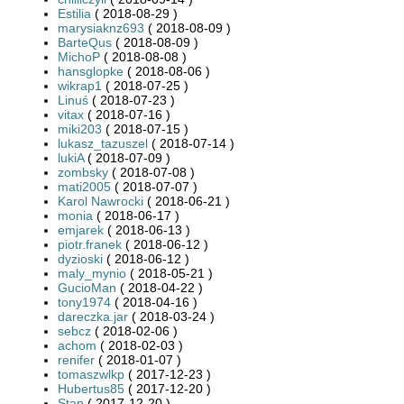
Estilia
( 2018-08-29 )
marysiaknz693
( 2018-08-09 )
BarteQus
( 2018-08-09 )
MichoP
( 2018-08-08 )
hansglopke
( 2018-08-06 )
wikrap1
( 2018-07-25 )
Linuś
( 2018-07-23 )
vitax
( 2018-07-16 )
miki203
( 2018-07-15 )
lukasz_tazuszel
( 2018-07-14 )
lukiA
( 2018-07-09 )
zombsky
( 2018-07-08 )
mati2005
( 2018-07-07 )
Karol Nawrocki
( 2018-06-21 )
monia
( 2018-06-17 )
emjarek
( 2018-06-13 )
piotr.franek
( 2018-06-12 )
dyzioski
( 2018-06-12 )
maly_mynio
( 2018-05-21 )
GucioMan
( 2018-04-22 )
tony1974
( 2018-04-16 )
dareczka.jar
( 2018-03-24 )
sebcz
( 2018-02-06 )
achom
( 2018-02-03 )
renifer
( 2018-01-07 )
tomaszwlkp
( 2017-12-23 )
Hubertus85
( 2017-12-20 )
Stan
( 2017-12-20 )