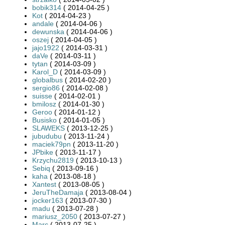
bobik314
( 2014-04-25 )
Kot
( 2014-04-23 )
andale
( 2014-04-06 )
dewunska
( 2014-04-06 )
oszej
( 2014-04-05 )
jajo1922
( 2014-03-31 )
daVe
( 2014-03-11 )
tytan
( 2014-03-09 )
Karol_D
( 2014-03-09 )
globalbus
( 2014-02-20 )
sergio86
( 2014-02-08 )
suisse
( 2014-02-01 )
bmilosz
( 2014-01-30 )
Geroo
( 2014-01-12 )
Busisko
( 2014-01-05 )
SLAWEKS
( 2013-12-25 )
jubudubu
( 2013-11-24 )
maciek79pn
( 2013-11-20 )
JPbike
( 2013-11-17 )
Krzychu2819
( 2013-10-13 )
Sebiq
( 2013-09-16 )
kaha
( 2013-08-18 )
Xantest
( 2013-08-05 )
JeruTheDamaja
( 2013-08-04 )
jocker163
( 2013-07-30 )
madu
( 2013-07-28 )
mariusz_2050
( 2013-07-27 )
Marc
( 2013-07-25 )