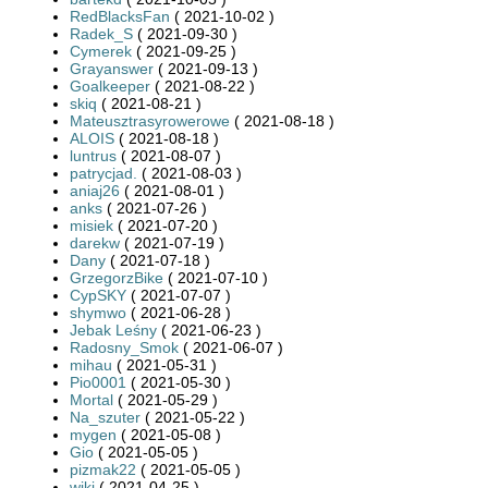
RedBlacksFan
( 2021-10-02 )
Radek_S
( 2021-09-30 )
Cymerek
( 2021-09-25 )
Grayanswer
( 2021-09-13 )
Goalkeeper
( 2021-08-22 )
skiq
( 2021-08-21 )
Mateusztrasyrowerowe
( 2021-08-18 )
ALOIS
( 2021-08-18 )
luntrus
( 2021-08-07 )
patrycjad.
( 2021-08-03 )
aniaj26
( 2021-08-01 )
anks
( 2021-07-26 )
misiek
( 2021-07-20 )
darekw
( 2021-07-19 )
Dany
( 2021-07-18 )
GrzegorzBike
( 2021-07-10 )
CypSKY
( 2021-07-07 )
shymwo
( 2021-06-28 )
Jebak Leśny
( 2021-06-23 )
Radosny_Smok
( 2021-06-07 )
mihau
( 2021-05-31 )
Pio0001
( 2021-05-30 )
Mortal
( 2021-05-29 )
Na_szuter
( 2021-05-22 )
mygen
( 2021-05-08 )
Gio
( 2021-05-05 )
pizmak22
( 2021-05-05 )
wiki
( 2021-04-25 )