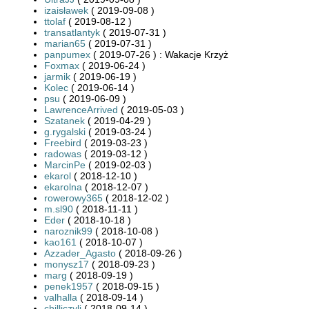
izaisławek
( 2019-09-08 )
ttolaf
( 2019-08-12 )
transatlantyk
( 2019-07-31 )
marian65
( 2019-07-31 )
panpumex
( 2019-07-26 ) : Wakacje Krzyż
Foxmax
( 2019-06-24 )
jarmik
( 2019-06-19 )
Kolec
( 2019-06-14 )
psu
( 2019-06-09 )
LawrenceArrived
( 2019-05-03 )
Szatanek
( 2019-04-29 )
g.rygalski
( 2019-03-24 )
Freebird
( 2019-03-23 )
radowas
( 2019-03-12 )
MarcinPe
( 2019-02-03 )
ekarol
( 2018-12-10 )
ekarolna
( 2018-12-07 )
rowerowy365
( 2018-12-02 )
m.sl90
( 2018-11-11 )
Eder
( 2018-10-18 )
naroznik99
( 2018-10-08 )
kao161
( 2018-10-07 )
Azzader_Agasto
( 2018-09-26 )
monysz17
( 2018-09-23 )
marg
( 2018-09-19 )
penek1957
( 2018-09-15 )
valhalla
( 2018-09-14 )
chilliczyli
( 2018-09-14 )