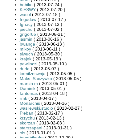
bobiko
( 2013-07-24 )
KiESWY
( 2013-07-20 )
wacol
( 2013-07-18 )
frigodaw
( 2013-07-17 )
Ignacy
( 2013-07-12 )
piechu
( 2013-07-02 )
grigor86
( 2013-06-21 )
jasmin
( 2013-06-16 )
bwanga
( 2013-06-13 )
mikoy
( 2013-06-11 )
siwuch
( 2013-05-30 )
krajek
( 2013-05-19 )
pawlinczi
( 2013-05-10 )
duda
( 2013-05-07 )
kamilzeswaja
( 2013-05-05 )
Maks_Saczywko
( 2013-05-05 )
marcin.m
( 2013-05-01 )
Dominik
( 2013-05-01 )
fantomas
( 2013-04-18 )
rmk
( 2013-04-17 )
Monarchis
( 2013-04-16 )
wasilewski.studio
( 2013-02-27 )
Pleban
( 2013-02-17 )
krzychu
( 2013-02-13 )
skorzan
( 2013-02-03 )
starszapani
( 2013-01-31 )
ols
( 2013-01-01 )
handbikerka
( 2012-12-20 )