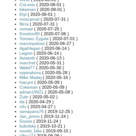
CoLesiu
( 2020-08-01 )
bikeman
( 2020-08-01 )
Etyl
( 2020-08-01 )
moscamat
( 2020-07-31 )
Birra
( 2020-07-31 )
nomad
( 2020-07-25 )
Kondziu90
( 2020-07-06 )
Tomasz Żyguła
( 2020-07-01 )
marcinpalosz
( 2020-06-27 )
AgatVegan
( 2020-06-14 )
Legion
( 2020-06-14 )
Astatoth
( 2020-06-13 )
marchef
( 2020-05-31 )
Wafel77
( 2020-05-30 )
szpinakova
( 2020-05-28 )
Mike Madej
( 2020-05-16 )
hiacynt
( 2020-05-09 )
Cokeman
( 2020-05-09 )
adrian19921
( 2020-05-08 )
Żubr
( 2020-05-02 )
ilia
( 2020-04-29 )
xXx
( 2020-04-27 )
ramayana76
( 2019-12-25 )
Jan_pmno
( 2019-11-24 )
Goose
( 2019-11-24 )
kubolsky
( 2019-10-21 )
noorbi_bike
( 2019-09-15 )
UltraJJ
( 2019-09-08 )