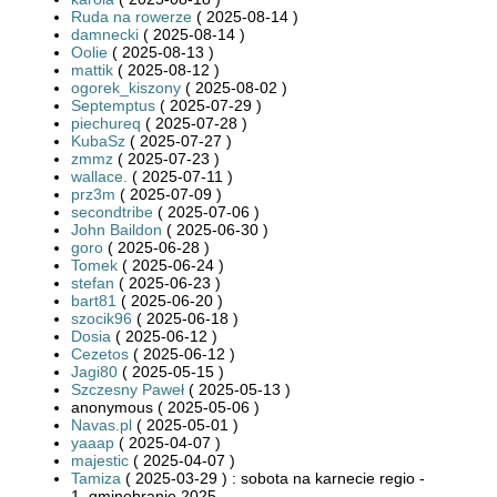
Ruda na rowerze
( 2025-08-14 )
damnecki
( 2025-08-14 )
Oolie
( 2025-08-13 )
mattik
( 2025-08-12 )
ogorek_kiszony
( 2025-08-02 )
Septemptus
( 2025-07-29 )
piechureq
( 2025-07-28 )
KubaSz
( 2025-07-27 )
zmmz
( 2025-07-23 )
wallace.
( 2025-07-11 )
prz3m
( 2025-07-09 )
secondtribe
( 2025-07-06 )
John Baildon
( 2025-06-30 )
goro
( 2025-06-28 )
Tomek
( 2025-06-24 )
stefan
( 2025-06-23 )
bart81
( 2025-06-20 )
szocik96
( 2025-06-18 )
Dosia
( 2025-06-12 )
Cezetos
( 2025-06-12 )
Jagi80
( 2025-05-15 )
Szczesny Paweł
( 2025-05-13 )
anonymous ( 2025-05-06 )
Navas.pl
( 2025-05-01 )
yaaap
( 2025-04-07 )
majestic
( 2025-04-07 )
Tamiza
( 2025-03-29 ) : sobota na karnecie regio -
1. gminobranie 2025