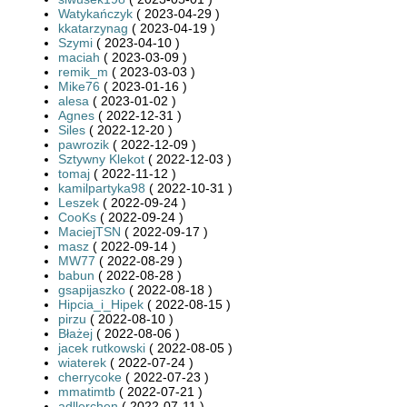
Watykańczyk
( 2023-04-29 )
kkatarzynag
( 2023-04-19 )
Szymi
( 2023-04-10 )
maciah
( 2023-03-09 )
remik_m
( 2023-03-03 )
Mike76
( 2023-01-16 )
alesa
( 2023-01-02 )
Agnes
( 2022-12-31 )
Siles
( 2022-12-20 )
pawrozik
( 2022-12-09 )
Sztywny Klekot
( 2022-12-03 )
tomaj
( 2022-11-12 )
kamilpartyka98
( 2022-10-31 )
Leszek
( 2022-09-24 )
CooKs
( 2022-09-24 )
MaciejTSN
( 2022-09-17 )
masz
( 2022-09-14 )
MW77
( 2022-08-29 )
babun
( 2022-08-28 )
gsapijaszko
( 2022-08-18 )
Hipcia_i_Hipek
( 2022-08-15 )
pirzu
( 2022-08-10 )
Błażej
( 2022-08-06 )
jacek rutkowski
( 2022-08-05 )
wiaterek
( 2022-07-24 )
cherrycoke
( 2022-07-23 )
mmatimtb
( 2022-07-21 )
adllerchen
( 2022-07-11 )