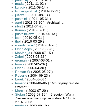
mada
( 2011-11-02 )
kujacik
( 2011-09-14 )
Robertgrodzisk
( 2011-08-29 )
juzew69
( 2011-08-13 )
pustelnik
( 2011-05-31 )
aard
( 2011-05-30 ) : Archiwalna
irbis1
( 2011-04-23 )
Kuman
( 2010-07-19 )
pustelnikowa
( 2010-05-13 )
leon
( 2010-05-01 )
theli
( 2010-03-29 )
roundspace7
( 2010-01-26 )
OrionMops
( 2009-05-28 )
MarJan_a
( 2008-07-15 )
Zabel
( 2008-05-22 )
gromanik
( 2007-08-01 )
tomza
( 2007-05-26 )
Orion
( 2006-04-30 )
Roman W
( 2005-05-27 )
Roberto
( 2004-09-23 )
Lorek
( 2004-06-06 )
tomzoo
( 2004-06-06 ) : Mój słynny rajd do
Szamotuł
Marcin
( 2003-07-20 )
Stefan
( 2003-07-18 ) : Brzegiem Warty -
Zawiercie – Świnoujście w dniach 11.07-
27.07.2003
mrokita
( 2002-09-10 )