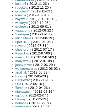
kolarz6
( 2012-11-26 )
radetzky
( 2012-11-20 )
grucha34
( 2012-11-03 )
tomicki
( 2012-10-31 )
zbyszek57sz
( 2012-10-16 )
wieloryb
( 2012-10-03 )
cyclooxy
( 2012-09-01 )
vagabond
( 2012-08-22 )
Virenque
( 2012-08-19 )
michalbike
( 2012-08-19 )
riper1617
( 2012-08-08 )
rowers
( 2012-07-31 )
chesteroni
( 2012-07-17 )
KeenJow
( 2012-07-09 )
marcin1238
( 2012-07-09 )
malysztaki
( 2012-07-08 )
johnydriver
( 2012-06-29 )
wojtasroweras
( 2012-06-02 )
analityk
( 2012-05-22 )
Fascik
( 2012-05-20 )
PabloB92
( 2012-05-19 )
Olla
( 2012-05-10 )
Tomasz
( 2012-04-26 )
nightwatch
( 2012-03-16 )
sq7obj
( 2012-02-07 )
Dawny
( 2011-12-29 )
benasek
( 2011-12-18 )
podjazdy
( 2011-12-07 )