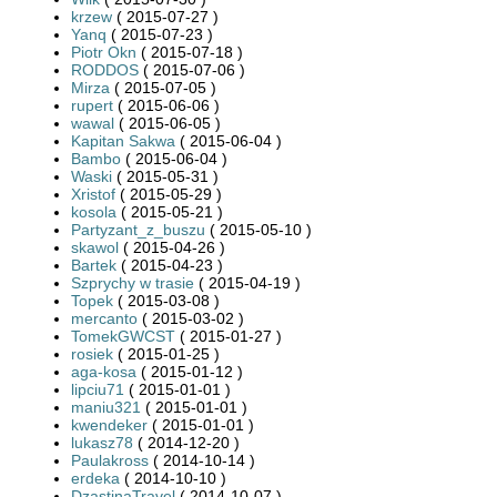
krzew
( 2015-07-27 )
Yanq
( 2015-07-23 )
Piotr Okn
( 2015-07-18 )
RODDOS
( 2015-07-06 )
Mirza
( 2015-07-05 )
rupert
( 2015-06-06 )
wawal
( 2015-06-05 )
Kapitan Sakwa
( 2015-06-04 )
Bambo
( 2015-06-04 )
Waski
( 2015-05-31 )
Xristof
( 2015-05-29 )
kosola
( 2015-05-21 )
Partyzant_z_buszu
( 2015-05-10 )
skawol
( 2015-04-26 )
Bartek
( 2015-04-23 )
Szprychy w trasie
( 2015-04-19 )
Topek
( 2015-03-08 )
mercanto
( 2015-03-02 )
TomekGWCST
( 2015-01-27 )
rosiek
( 2015-01-25 )
aga-kosa
( 2015-01-12 )
lipciu71
( 2015-01-01 )
maniu321
( 2015-01-01 )
kwendeker
( 2015-01-01 )
lukasz78
( 2014-12-20 )
Paulakross
( 2014-10-14 )
erdeka
( 2014-10-10 )
DzastinaTravel
( 2014-10-07 )