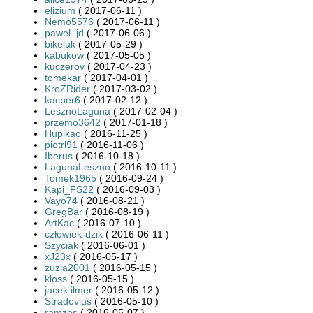
elizium
( 2017-06-11 )
Nemo5576
( 2017-06-11 )
pawel_jd
( 2017-06-06 )
bikeluk
( 2017-05-29 )
kabukow
( 2017-05-05 )
kuczerov
( 2017-04-23 )
tomekar
( 2017-04-01 )
KroZRider
( 2017-03-02 )
kacper6
( 2017-02-12 )
LesznoLaguna
( 2017-02-04 )
przemo3642
( 2017-01-18 )
Hupikao
( 2016-11-25 )
piotrl91
( 2016-11-06 )
Iberus
( 2016-10-18 )
LagunaLeszno
( 2016-10-11 )
Tomek1965
( 2016-09-24 )
Kapi_FS22
( 2016-09-03 )
Vayo74
( 2016-08-21 )
GregBar
( 2016-08-19 )
ArtKac
( 2016-07-10 )
człowiek-dzik
( 2016-06-11 )
Szyciak
( 2016-06-01 )
xJ23x
( 2016-05-17 )
zuzia2001
( 2016-05-15 )
kloss
( 2016-05-15 )
jacek.ilmer
( 2016-05-12 )
Stradovius
( 2016-05-10 )
ramzes
( 2016-05-07 )