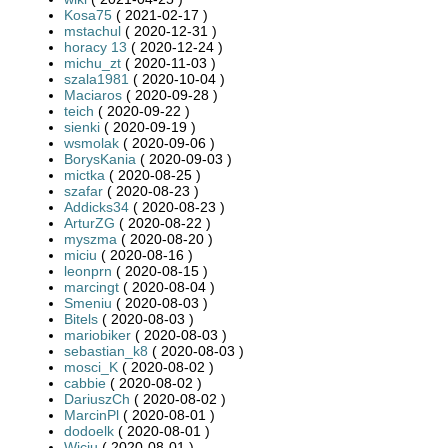
Kosa75
( 2021-02-17 )
mstachul
( 2020-12-31 )
horacy 13
( 2020-12-24 )
michu_zt
( 2020-11-03 )
szala1981
( 2020-10-04 )
Maciaros
( 2020-09-28 )
teich
( 2020-09-22 )
sienki
( 2020-09-19 )
wsmolak
( 2020-09-06 )
BorysKania
( 2020-09-03 )
mictka
( 2020-08-25 )
szafar
( 2020-08-23 )
Addicks34
( 2020-08-23 )
ArturZG
( 2020-08-22 )
myszma
( 2020-08-20 )
miciu
( 2020-08-16 )
leonprn
( 2020-08-15 )
marcingt
( 2020-08-04 )
Smeniu
( 2020-08-03 )
Bitels
( 2020-08-03 )
mariobiker
( 2020-08-03 )
sebastian_k8
( 2020-08-03 )
mosci_K
( 2020-08-02 )
cabbie
( 2020-08-02 )
DariuszCh
( 2020-08-02 )
MarcinPl
( 2020-08-01 )
dodoelk
( 2020-08-01 )
Wiciu
( 2020-08-01 )