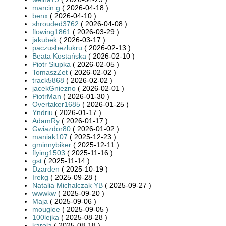
marcin.g
( 2026-04-18 )
benx
( 2026-04-10 )
shrouded3762
( 2026-04-08 )
flowing1861
( 2026-03-29 )
jakubek
( 2026-03-17 )
paczusbezlukru
( 2026-02-13 )
Beata Kostańska
( 2026-02-10 )
Piotr Siupka
( 2026-02-05 )
TomaszZet
( 2026-02-02 )
track5868
( 2026-02-02 )
jacekGniezno
( 2026-02-01 )
PiotrMan
( 2026-01-30 )
Overtaker1685
( 2026-01-25 )
Yndriu
( 2026-01-17 )
AdamRy
( 2026-01-17 )
Gwiazdor80
( 2026-01-02 )
maniak107
( 2025-12-23 )
gminnybiker
( 2025-12-11 )
flying1503
( 2025-11-16 )
gst
( 2025-11-14 )
Dzarden
( 2025-10-19 )
Irekg
( 2025-09-28 )
Natalia Michalczak YB
( 2025-09-27 )
wwwkw
( 2025-09-20 )
Maja
( 2025-09-06 )
mouglee
( 2025-09-05 )
100lejka
( 2025-08-28 )
karola
( 2025-08-18 )