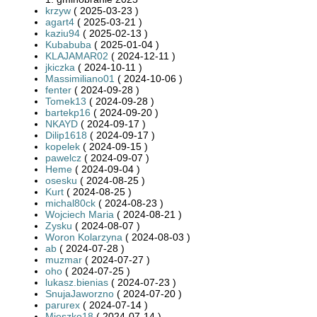
krzyw
( 2025-03-23 )
agart4
( 2025-03-21 )
kaziu94
( 2025-02-13 )
Kubabuba
( 2025-01-04 )
KLAJAMAR02
( 2024-12-11 )
jkiczka
( 2024-10-11 )
Massimiliano01
( 2024-10-06 )
fenter
( 2024-09-28 )
Tomek13
( 2024-09-28 )
bartekp16
( 2024-09-20 )
NKAYD
( 2024-09-17 )
Dilip1618
( 2024-09-17 )
kopelek
( 2024-09-15 )
pawelcz
( 2024-09-07 )
Heme
( 2024-09-04 )
osesku
( 2024-08-25 )
Kurt
( 2024-08-25 )
michal80ck
( 2024-08-23 )
Wojciech Maria
( 2024-08-21 )
Zysku
( 2024-08-07 )
Woron Kolarzyna
( 2024-08-03 )
ab
( 2024-07-28 )
muzmar
( 2024-07-27 )
oho
( 2024-07-25 )
lukasz.bienias
( 2024-07-23 )
SnujaJaworzno
( 2024-07-20 )
parurex
( 2024-07-14 )
Mieszko18
( 2024-07-14 )