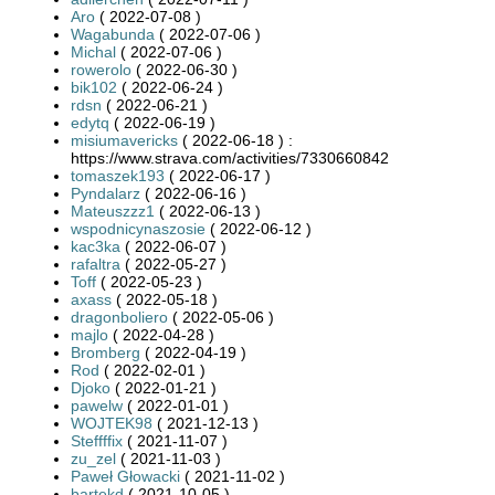
Aro
( 2022-07-08 )
Wagabunda
( 2022-07-06 )
Michal
( 2022-07-06 )
rowerolo
( 2022-06-30 )
bik102
( 2022-06-24 )
rdsn
( 2022-06-21 )
edytq
( 2022-06-19 )
misiumavericks
( 2022-06-18 ) :
https://www.strava.com/activities/7330660842
tomaszek193
( 2022-06-17 )
Pyndalarz
( 2022-06-16 )
Mateuszzz1
( 2022-06-13 )
wspodnicynaszosie
( 2022-06-12 )
kac3ka
( 2022-06-07 )
rafaltra
( 2022-05-27 )
Toff
( 2022-05-23 )
axass
( 2022-05-18 )
dragonboliero
( 2022-05-06 )
majlo
( 2022-04-28 )
Bromberg
( 2022-04-19 )
Rod
( 2022-02-01 )
Djoko
( 2022-01-21 )
pawelw
( 2022-01-01 )
WOJTEK98
( 2021-12-13 )
Steffffix
( 2021-11-07 )
zu_zel
( 2021-11-03 )
Paweł Głowacki
( 2021-11-02 )
bartekd
( 2021-10-05 )