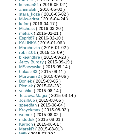
kosman84
( 2016-05-02 )
animalek
( 2016-05-02 )
stara_koza
( 2016-05-02 )
M-kwadrat
( 2016-04-24 )
kafar
( 2016-04-17 )
Michuss
( 2016-03-20 )
makalk
( 2016-02-21 )
Esprit87
( 2016-02-10 )
KALINKA
( 2016-01-06 )
Marchevka
( 2016-01-02 )
robin101
( 2015-12-09 )
bikeandfire
( 2015-09-23 )
Jerzy Burdzy
( 2015-09-19 )
MSaczywko
( 2015-09-14 )
Łukasz83
( 2015-09-11 )
Morwain72
( 2015-09-06 )
Boniek
( 2015-09-05 )
Pieniek
( 2015-08-23 )
yoshko
( 2015-08-14 )
TeczowaMagia
( 2015-08-14 )
Josif666
( 2015-08-05 )
speedfan
( 2015-08-04 )
Krayekmax
( 2015-08-02 )
wemek
( 2015-08-02 )
mdudek
( 2015-08-01 )
Karbon
( 2015-08-01 )
MarekR
( 2015-08-01 )
Wilk
( 2015-07-30 )