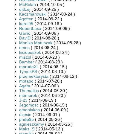
McRelah
( 2014-10-05 )
didzej
( 2014-09-25 )
Kaczmarowski
( 2014-09-24 )
4gotten
( 2014-09-22 )
karol95
( 2014-09-16 )
RobertLuxa
( 2014-09-06 )
Garlic
( 2014-09-06 )
DaviD
( 2014-08-28 )
Monika Matuszak
( 2014-08-28 )
emes
( 2014-08-24 )
kiciopuszek
( 2014-08-24 )
miszol
( 2014-08-23 )
Bamber
( 2014-08-23 )
marudaXL
( 2014-08-15 )
TymekPS
( 2014-08-13 )
przemekturysta
( 2014-08-12 )
motabo
( 2014-07-20 )
Agata
( 2014-07-06 )
Thematiss
( 2014-06-30 )
memorek
( 2014-06-20 )
J-23
( 2014-06-19 )
Jegomosc
( 2014-06-15 )
amoniakos
( 2014-06-09 )
dzesio
( 2014-06-01 )
philip95
( 2014-05-26 )
agnieszkamy
( 2014-05-25 )
Maks_S
( 2014-05-13 )
strzalko
( 2014-05-02 )