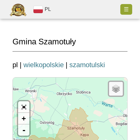
☰
PL
Gmina Szamotuły
pl |
wielkopolskie
|
szamotulski
+
-