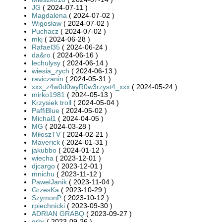
JG
( 2024-07-11 )
Magdalena
( 2024-07-02 )
Wigosław
( 2024-07-02 )
Puchacz
( 2024-07-02 )
mkj
( 2024-06-28 )
Rafael35
( 2024-06-24 )
da&ro
( 2024-06-16 )
lechulysy
( 2024-06-14 )
wiesia_zych
( 2024-06-13 )
raviczanin
( 2024-05-31 )
xxx_z4w0d0wyR0w3rzyst4_xxx
( 2024-05-24 )
mirko1981
( 2024-05-13 )
Krzysiek troll
( 2024-05-04 )
PaffiBlue
( 2024-05-02 )
Michał1
( 2024-04-05 )
MG
( 2024-03-28 )
MiłoszTV
( 2024-02-21 )
Maverick
( 2024-01-31 )
jakubbo
( 2024-01-12 )
wiecha
( 2023-12-01 )
djcargo
( 2023-12-01 )
mnichu
( 2023-11-12 )
PawelJanik
( 2023-11-04 )
GrzesKa
( 2023-10-29 )
SzymonP
( 2023-10-12 )
rpiechnicki
( 2023-09-30 )
ADRIAN GRABQ
( 2023-09-27 )
grbr
( 2023-09-26 )