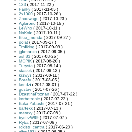
123
( 2017-11-22 )
Fanky
( 2017-11-05 )
2x1000
( 2017-10-26 )
Znadwago
( 2017-10-23 )
Aglarond
( 2017-10-15 )
LeWho
( 2017-10-11 )
NaKole
( 2017-10-11 )
Blue_merida
( 2017-09-27 )
polat
( 2017-09-17 )
Trollking
( 2017-09-09 )
jgkmarcin
( 2017-09-05 )
ash83
( 2017-08-25 )
MCPIK
( 2017-08-20 )
Turysta
( 2017-08-14 )
stasiek
( 2017-08-12 )
krzwys
( 2017-08-11 )
Borafu
( 2017-08-05 )
kendzi
( 2017-08-01 )
gustav
( 2017-07-26 )
DzastinaPoznan
( 2017-07-22 )
korbotronic
( 2017-07-22 )
Baka Yabashi
( 2017-07-21 )
bartekk
( 2017-07-13 )
metaxy
( 2017-07-08 )
bystrzW99
( 2017-07-07 )
Ryba
( 2017-07-06 )
rdklstr_centra
( 2017-06-29 )
alice1974
( 2017-06-25 )