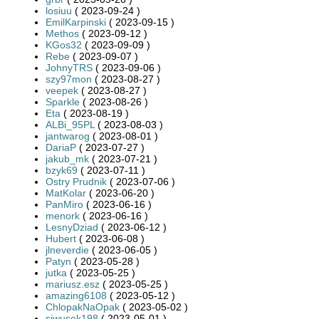
losiuu
( 2023-09-24 )
EmilKarpinski
( 2023-09-15 )
Methos
( 2023-09-12 )
KGos32
( 2023-09-09 )
Rebe
( 2023-09-07 )
JohnyTRS
( 2023-09-06 )
szy97mon
( 2023-08-27 )
veepek
( 2023-08-27 )
Sparkle
( 2023-08-26 )
Eta
( 2023-08-19 )
ALBi_95PL
( 2023-08-03 )
jantwarog
( 2023-08-01 )
DariaP
( 2023-07-27 )
jakub_mk
( 2023-07-21 )
bzyk69
( 2023-07-11 )
Ostry Prudnik
( 2023-07-06 )
MatKolar
( 2023-06-20 )
PanMiro
( 2023-06-16 )
menork
( 2023-06-16 )
LesnyDziad
( 2023-06-12 )
Hubert
( 2023-06-08 )
jlneverdie
( 2023-06-05 )
Patyn
( 2023-05-28 )
jutka
( 2023-05-25 )
mariusz.esz
( 2023-05-25 )
amazing6108
( 2023-05-12 )
ChlopakNaOpak
( 2023-05-02 )
siwusek198
( 2023-05-01 )