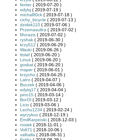
fenter
( 2019-07-20 )
edytq
( 2019-07-19 )
michal80ck
( 2019-07-18 )
cichy_bicycle
( 2019-07-13 )
dzidek110
( 2019-07-06 )
Przemasultra
( 2019-07-02 )
Morazis
( 2019-07-02 )
ryshak
( 2019-06-30 )
krzy512
( 2019-06-29 )
Waski
( 2019-06-26 )
ttolaf
( 2019-06-20 )
Linuś
( 2019-06-20 )
goskat
( 2019-06-20 )
maper
( 2019-06-01 )
krzycho
( 2019-04-25 )
Latro
( 2019-04-07 )
Buczek
( 2019-04-06 )
edytq17
( 2019-04-04 )
pino15
( 2019-03-14 )
BorOl
( 2019-03-12 )
Licio
( 2019-03-06 )
Lechu1234
( 2019-02-24 )
wyrzykus
( 2018-12-19 )
EmilKarpinski
( 2018-12-03 )
rosiek
( 2018-11-01 )
Volt71
( 2018-10-06 )
valhalla
( 2018-08-31 )
Estilia
( 2018-08-29 )