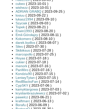
cubeo
( 2023-10-01 )
wishezz
( 2023-10-01 )
ADRIAN GRABQ
( 2023-09-25 )
losiuu
( 2023-09-22 )
lukasz1994
( 2023-09-10 )
Szyciak
( 2023-09-03 )
Topek
( 2023-08-21 )
Erwin1993
( 2023-08-20 )
Emil-Górołajzy
( 2023-08-11 )
Kokomero
( 2023-08-10 )
darek.bydlos
( 2023-08-07 )
Siles
( 2023-07-30 )
Skibiksus
( 2023-07-28 )
marcopollo
( 2023-07-25 )
Hoyas
( 2023-07-18 )
cukier
( 2023-07-18 )
menork
( 2023-07-16 )
PanMiro
( 2023-07-16 )
Kondziu90
( 2023-07-15 )
LeniwyTytan
( 2023-07-15 )
RedBlacksFan
( 2023-07-14 )
CypSKY
( 2023-07-06 )
kamyktargowa
( 2023-07-03 )
krystianbrazulewicz
( 2023-07-02 )
pawelcz
( 2023-06-21 )
kraftmarc
( 2023-06-13 )
Borafu
( 2023-06-09 )
BartoszO
( 2023-05-30 )