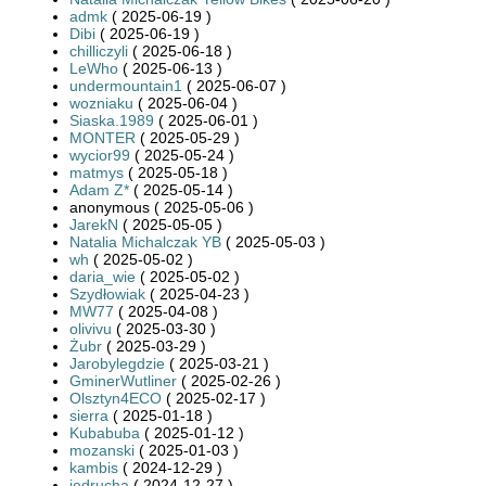
admk
( 2025-06-19 )
Dibi
( 2025-06-19 )
chilliczyli
( 2025-06-18 )
LeWho
( 2025-06-13 )
undermountain1
( 2025-06-07 )
wozniaku
( 2025-06-04 )
Siaska.1989
( 2025-06-01 )
MONTER
( 2025-05-29 )
wycior99
( 2025-05-24 )
matmys
( 2025-05-18 )
Adam Z*
( 2025-05-14 )
anonymous ( 2025-05-06 )
JarekN
( 2025-05-05 )
Natalia Michalczak YB
( 2025-05-03 )
wh
( 2025-05-02 )
daria_wie
( 2025-05-02 )
Szydłowiak
( 2025-04-23 )
MW77
( 2025-04-08 )
olivivu
( 2025-03-30 )
Żubr
( 2025-03-29 )
Jarobylegdzie
( 2025-03-21 )
GminerWutliner
( 2025-02-26 )
Olsztyn4ECO
( 2025-02-17 )
sierra
( 2025-01-18 )
Kubabuba
( 2025-01-12 )
mozanski
( 2025-01-03 )
kambis
( 2024-12-29 )
jedrucha
( 2024-12-27 )