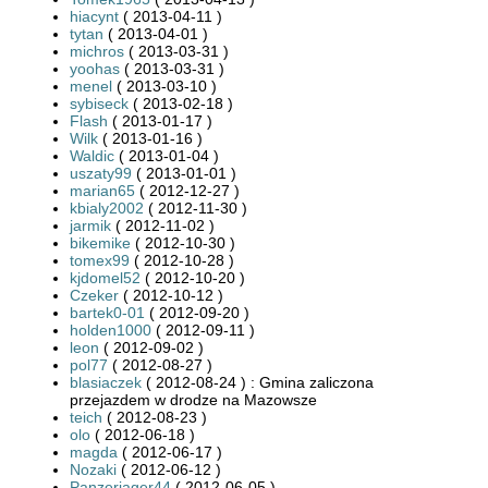
hiacynt
( 2013-04-11 )
tytan
( 2013-04-01 )
michros
( 2013-03-31 )
yoohas
( 2013-03-31 )
menel
( 2013-03-10 )
sybiseck
( 2013-02-18 )
Flash
( 2013-01-17 )
Wilk
( 2013-01-16 )
Waldic
( 2013-01-04 )
uszaty99
( 2013-01-01 )
marian65
( 2012-12-27 )
kbialy2002
( 2012-11-30 )
jarmik
( 2012-11-02 )
bikemike
( 2012-10-30 )
tomex99
( 2012-10-28 )
kjdomel52
( 2012-10-20 )
Czeker
( 2012-10-12 )
bartek0-01
( 2012-09-20 )
holden1000
( 2012-09-11 )
leon
( 2012-09-02 )
pol77
( 2012-08-27 )
blasiaczek
( 2012-08-24 ) : Gmina zaliczona
przejazdem w drodze na Mazowsze
teich
( 2012-08-23 )
olo
( 2012-06-18 )
magda
( 2012-06-17 )
Nozaki
( 2012-06-12 )
Panzerjager44
( 2012-06-05 )