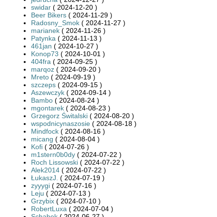
swidar
( 2024-12-20 )
Beer Bikers
( 2024-11-29 )
Radosny_Smok
( 2024-11-27 )
marianek
( 2024-11-26 )
Patynka
( 2024-11-13 )
461jan
( 2024-10-27 )
Konop73
( 2024-10-01 )
404fra
( 2024-09-25 )
marqoz
( 2024-09-20 )
Mreto
( 2024-09-19 )
szczeps
( 2024-09-15 )
Aszewczyk
( 2024-09-14 )
Bambo
( 2024-08-24 )
mgontarek
( 2024-08-23 )
Grzegorz Świtalski
( 2024-08-20 )
wspodnicynaszosie
( 2024-08-18 )
Mindfock
( 2024-08-16 )
micang
( 2024-08-04 )
Kofi
( 2024-07-26 )
m1stern0b0dy
( 2024-07-22 )
Roch Lissowski
( 2024-07-22 )
Alek2014
( 2024-07-22 )
ŁukaszJ.
( 2024-07-19 )
zyyygi
( 2024-07-16 )
Leju
( 2024-07-13 )
Grzybix
( 2024-07-10 )
RobertLuxa
( 2024-07-04 )
Schabek
( 2024-06-27 )