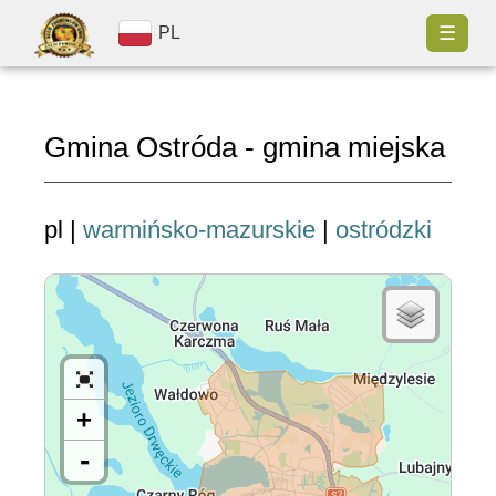
☰
PL
Gmina Ostróda - gmina miejska
pl |
warmińsko-mazurskie
|
ostródzki
+
-