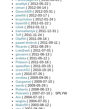
analityk
( 2012-05-22 )
ciman
( 2012-04-14 )
DareckiEB
( 2012-03-31 )
jotel56
( 2012-03-17 )
krzychstoo
( 2012-01-24 )
bysio58
( 2012-01-22 )
cinek
( 2012-01-11 )
transatlantyk
( 2011-12-31 )
Toff
( 2011-11-24 )
Olaf94
( 2011-09-16 )
paweł dmitruk
( 2011-09-11 )
Ricardo
( 2011-08-29 )
Luk@sek
( 2011-07-01 )
giovanni
( 2011-06-13 )
erdeka
( 2011-05-12 )
Polsson
( 2011-03-16 )
speedfan
( 2011-03-15 )
orzech52
( 2010-10-10 )
szb
( 2010-07-26 )
mrokita
( 2009-09-05 )
Gargamel
( 2009-07-10 )
sienki
( 2009-05-29 )
Roberto
( 2008-08-13 )
PiotrekG
( 2007-07-10 ) : SPŁYW
Aro
( 2004-07-10 )
wojpiw
( 2004-07-01 )
Maks99
( 2003-08-12 )
oho
( 2002-08-09 )