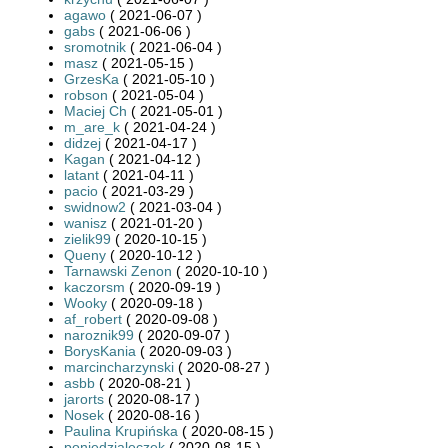
agawo
( 2021-06-07 )
gabs
( 2021-06-06 )
sromotnik
( 2021-06-04 )
masz
( 2021-05-15 )
GrzesKa
( 2021-05-10 )
robson
( 2021-05-04 )
Maciej Ch
( 2021-05-01 )
m_are_k
( 2021-04-24 )
didzej
( 2021-04-17 )
Kagan
( 2021-04-12 )
latant
( 2021-04-11 )
pacio
( 2021-03-29 )
swidnow2
( 2021-03-04 )
wanisz
( 2021-01-20 )
zielik99
( 2020-10-15 )
Queny
( 2020-10-12 )
Tarnawski Zenon
( 2020-10-10 )
kaczorsm
( 2020-09-19 )
Wooky
( 2020-09-18 )
af_robert
( 2020-09-08 )
naroznik99
( 2020-09-07 )
BorysKania
( 2020-09-03 )
marcincharzynski
( 2020-08-27 )
asbb
( 2020-08-21 )
jarorts
( 2020-08-17 )
Nosek
( 2020-08-16 )
Paulina Krupińska
( 2020-08-15 )
poniedzialeczek
( 2020-08-15 )