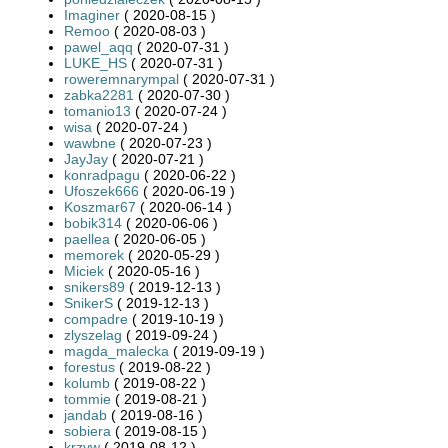
Imaginer
( 2020-08-15 )
Remoo
( 2020-08-03 )
pawel_aqq
( 2020-07-31 )
LUKE_HS
( 2020-07-31 )
roweremnarympal
( 2020-07-31 )
zabka2281
( 2020-07-30 )
tomanio13
( 2020-07-24 )
wisa
( 2020-07-24 )
wawbne
( 2020-07-23 )
JayJay
( 2020-07-21 )
konradpagu
( 2020-06-22 )
Ufoszek666
( 2020-06-19 )
Koszmar67
( 2020-06-14 )
bobik314
( 2020-06-06 )
paellea
( 2020-06-05 )
memorek
( 2020-05-29 )
Miciek
( 2020-05-16 )
snikers89
( 2019-12-13 )
SnikerS
( 2019-12-13 )
compadre
( 2019-10-19 )
zlyszelag
( 2019-09-24 )
magda_malecka
( 2019-09-19 )
forestus
( 2019-08-22 )
kolumb
( 2019-08-22 )
tommie
( 2019-08-21 )
jandab
( 2019-08-16 )
sobiera
( 2019-08-15 )
krzyw
( 2019-08-12 )