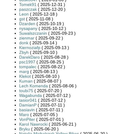
Tomek91
( 2025-12-31 )
paszczak
( 2025-12-20 )
Leon
( 2025-12-18 )
gst
( 2025-11-08 )
Dzarden
( 2025-10-19 )
nysapany
( 2025-10-12 )
Suwalszczanin
( 2025-09-23 )
zienmar
( 2025-09-22 )
donk
( 2025-09-14 )
Kiernoziafp
( 2025-09-13 )
Zbyh
( 2025-09-10 )
DarekDaro
( 2025-08-28 )
psc1997
( 2025-08-25 )
tompalec
( 2025-08-22 )
marg
( 2025-08-13 )
Klekot
( 2025-08-10 )
Kuman
( 2025-08-07 )
Lech Komenda
( 2025-08-06 )
toubi75
( 2025-07-20 )
Wagabunda
( 2025-07-12 )
tasior041
( 2025-07-12 )
DamianP
( 2025-07-11 )
basiavin
( 2025-07-11 )
Maro
( 2025-07-05 )
VonPiter
( 2025-07-01 )
Karol Nawrocki
( 2025-06-21 )
Bryku
( 2025-06-20 )
Natalia Michalczak Yellow Bikes
( 2025-06-20 )