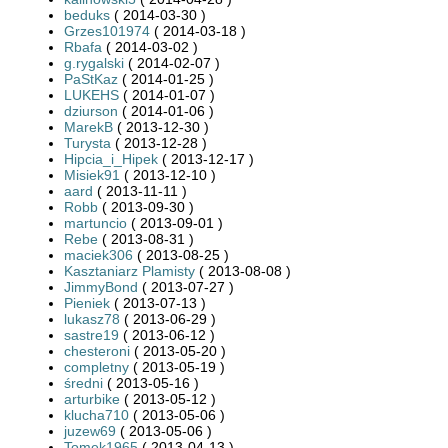
beduks
( 2014-03-30 )
Grzes101974
( 2014-03-18 )
Rbafa
( 2014-03-02 )
g.rygalski
( 2014-02-07 )
PaStKaz
( 2014-01-25 )
LUKEHS
( 2014-01-07 )
dziurson
( 2014-01-06 )
MarekB
( 2013-12-30 )
Turysta
( 2013-12-28 )
Hipcia_i_Hipek
( 2013-12-17 )
Misiek91
( 2013-12-10 )
aard
( 2013-11-11 )
Robb
( 2013-09-30 )
martuncio
( 2013-09-01 )
Rebe
( 2013-08-31 )
maciek306
( 2013-08-25 )
Kasztaniarz Plamisty
( 2013-08-08 )
JimmyBond
( 2013-07-27 )
Pieniek
( 2013-07-13 )
lukasz78
( 2013-06-29 )
sastre19
( 2013-06-12 )
chesteroni
( 2013-05-20 )
completny
( 2013-05-19 )
średni
( 2013-05-16 )
arturbike
( 2013-05-12 )
klucha710
( 2013-05-06 )
juzew69
( 2013-05-06 )
Tomek1965
( 2013-04-13 )