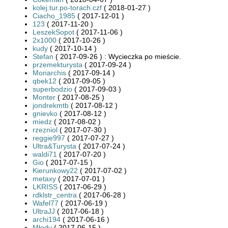
kolej.tur.po-torach.czf
( 2018-01-27 )
Ciacho_1985
( 2017-12-01 )
123
( 2017-11-20 )
LeszekSopot
( 2017-11-06 )
2x1000
( 2017-10-26 )
kudy
( 2017-10-14 )
Stefan
( 2017-09-26 ) : Wycieczka po mieście.
przemekturysta
( 2017-09-24 )
Monarchis
( 2017-09-14 )
qbek12
( 2017-09-05 )
superbodzio
( 2017-09-03 )
Monter
( 2017-08-25 )
jondrekmtb
( 2017-08-12 )
gnievko
( 2017-08-12 )
miedz
( 2017-08-02 )
rzezniol
( 2017-07-30 )
reggie997
( 2017-07-27 )
Ultra&Turysta
( 2017-07-24 )
waldi71
( 2017-07-20 )
Gio
( 2017-07-15 )
Kierunkowy22
( 2017-07-02 )
metaxy
( 2017-07-01 )
LKRISS
( 2017-06-29 )
rdklstr_centra
( 2017-06-28 )
Wafel77
( 2017-06-19 )
UltraJJ
( 2017-06-18 )
archi194
( 2017-06-16 )
Młody
( 2017-06-15 )