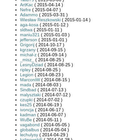
ArtKac
( 2015-04-14 )
Nefre
( 2015-04-07 )
Adammo
( 2015-03-31 )
Wiesław Reszkowski
( 2015-01-14 )
aga-kosa
( 2015-01-12 )
sldtwa
( 2015-01-11 )
maniu321
( 2015-01-03 )
jefferson
( 2015-01-01 )
Grigorij
( 2014-10-17 )
kgrzany
( 2014-09-15 )
michał-z
( 2014-09-14 )
_misz_
( 2014-08-25 )
LesnyDziad
( 2014-08-25 )
ripley
( 2014-08-25 )
Legion
( 2014-08-23 )
MarconiW
( 2014-08-15 )
mada
( 2014-08-03 )
Sindbad
( 2014-07-13 )
malysztaki
( 2014-07-12 )
czupki
( 2014-07-02 )
kes25
( 2014-06-19 )
ivoncja
( 2014-06-17 )
kadman
( 2014-06-07 )
WuBe
( 2014-05-11 )
vagabond
( 2014-05-05 )
globalbus
( 2014-05-04 )
lechulysy
( 2014-04-29 )
kalinowski5
( 2014-04-28 )