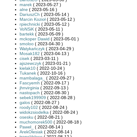
marek
( 2023-05-27 )
alne
( 2023-05-16 )
DariuszCh
( 2023-05-14 )
Marcin Kozioł
( 2023-05-12 )
rpiechnicki
( 2023-05-12 )
VoNSiK
( 2023-05-11 )
bartekk
( 2023-05-09 )
mckoper Dawid
( 2023-05-01 )
smoloo
( 2023-04-30 )
Watykańczyk
( 2023-04-29 )
Mosak182
( 2023-04-13 )
cisek
( 2023-03-11 )
ajszewczyk
( 2023-01-21 )
kielak10
( 2022-10-24 )
Tukanek
( 2022-10-16 )
mambalaga_
( 2022-09-27 )
Fascyemh
( 2022-09-17 )
jhnvirginia
( 2022-09-13 )
nastopach
( 2022-08-30 )
sebek199909
( 2022-08-28 )
galos
( 2022-08-27 )
roody102
( 2022-08-24 )
widokzsiodelka
( 2022-08-24 )
osesku
( 2022-08-21 )
muchomorek500
( 2022-08-18 )
Paweł_
( 2022-08-14 )
ArekOlesiak
( 2022-08-14 )
tropoVeloce
( 2022-08-12 )