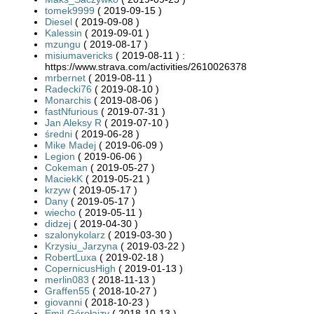
tomek9999
( 2019-09-15 )
Diesel
( 2019-09-08 )
Kalessin
( 2019-09-01 )
mzungu
( 2019-08-17 )
misiumavericks
( 2019-08-11 ) :
https://www.strava.com/activities/2610026378
mrbernet
( 2019-08-11 )
Radecki76
( 2019-08-10 )
Monarchis
( 2019-08-06 )
fastNfurious
( 2019-07-31 )
Jan Aleksy R
( 2019-07-10 )
średni
( 2019-06-28 )
Mike Madej
( 2019-06-09 )
Legion
( 2019-06-06 )
Cokeman
( 2019-05-27 )
MaciekK
( 2019-05-21 )
krzyw
( 2019-05-17 )
Dany
( 2019-05-17 )
wiecho
( 2019-05-11 )
didzej
( 2019-04-30 )
szalonykolarz
( 2019-03-30 )
Krzysiu_Jarzyna
( 2019-03-22 )
RobertLuxa
( 2019-02-18 )
CopernicusHigh
( 2019-01-13 )
merlin083
( 2018-11-13 )
Graffen55
( 2018-10-27 )
giovanni
( 2018-10-23 )
Emil-Górołajzy
( 2018-10-13 )