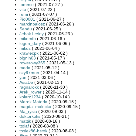
tommie
( 2021-07-27 )
vito
( 2021-07-22 )
remi
( 2021-07-07 )
Pio0001
( 2021-06-27 )
marcinpalosz
( 2021-06-26 )
Sendu
( 2021-06-25 )
Jebak Leśny
( 2021-06-23 )
mikemtb
( 2021-06-16 )
legen_dary
( 2021-06-06 )
mikus
( 2021-06-04 )
krawiecpk
( 2021-06-02 )
bignin03
( 2021-05-17 )
rowerowy365
( 2021-05-13 )
mada
( 2021-05-12 )
szy97mon
( 2021-04-14 )
yan
( 2021-03-06 )
AsiaDe
( 2021-02-13 )
ragnarokk
( 2020-11-30 )
Arek_rower
( 2020-11-14 )
kolarz1234
( 2020-10-14 )
Marek Materla
( 2020-09-15 )
magda_malecka
( 2020-09-15 )
Ma_rysia
( 2020-09-03 )
doktorkoks
( 2020-08-21 )
mattik
( 2020-08-16 )
ttolaf
( 2020-08-08 )
tosiek86-bstok
( 2020-08-03 )
Birra
( 2020-07-31 )