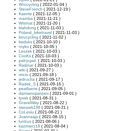
Wrocycling
( 2022-01-04 )
SteveFrench
( 2021-12-19 )
Kaente
( 2021-12-05 )
mamba
( 2021-11-21 )
Wismat
( 2021-11-20 )
blahdong
( 2021-11-03 )
Poland_biketravel
( 2021-11-03 )
birucycling
( 2021-11-02 )
beduks
( 2021-10-10 )
royko
( 2021-10-05 )
Leszek
( 2021-10-03 )
CooKs
( 2021-10-03 )
patrycjad.
( 2021-10-03 )
Radmar
( 2021-10-03 )
wiki
( 2021-09-27 )
miciu
( 2021-09-18 )
jedrucha
( 2021-09-17 )
Radek_S
( 2021-09-15 )
peatfaerie
( 2021-09-05 )
damianopantani
( 2021-09-01 )
tysek
( 2021-08-31 )
GravelWay
( 2021-08-22 )
siwusek198
( 2021-08-21 )
CoLesiu
( 2021-08-21 )
Joannaaja
( 2021-08-15 )
luntrus
( 2021-08-06 )
kazmierz18
( 2021-08-04 )
Szymi
( 2021-07-31 )