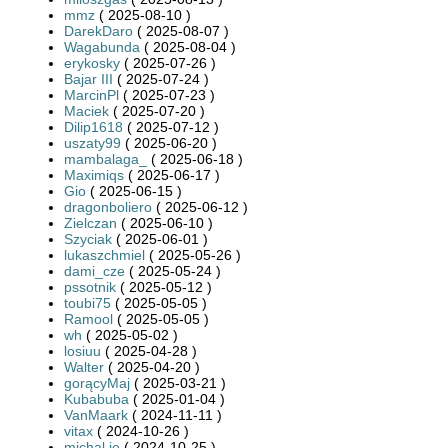
mmz
( 2025-08-10 )
DarekDaro
( 2025-08-07 )
Wagabunda
( 2025-08-04 )
erykosky
( 2025-07-26 )
Bajar III
( 2025-07-24 )
MarcinPl
( 2025-07-23 )
Maciek
( 2025-07-20 )
Dilip1618
( 2025-07-12 )
uszaty99
( 2025-06-20 )
mambalaga_
( 2025-06-18 )
Maximiqs
( 2025-06-17 )
Gio
( 2025-06-15 )
dragonboliero
( 2025-06-12 )
Zielczan
( 2025-06-10 )
Szyciak
( 2025-06-01 )
lukaszchmiel
( 2025-05-26 )
dami_cze
( 2025-05-24 )
pssotnik
( 2025-05-12 )
toubi75
( 2025-05-05 )
Ramool
( 2025-05-05 )
wh
( 2025-05-02 )
losiuu
( 2025-04-28 )
Walter
( 2025-04-20 )
gorącyMaj
( 2025-03-21 )
Kubabuba
( 2025-01-04 )
VanMaark
( 2024-11-11 )
vitax
( 2024-10-26 )
michal.je
( 2024-10-25 )