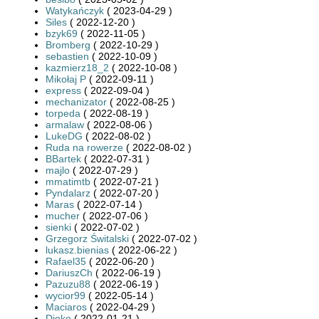
Watykańczyk
( 2023-04-29 )
Siles
( 2022-12-20 )
bzyk69
( 2022-11-05 )
Bromberg
( 2022-10-29 )
sebastien
( 2022-10-09 )
kazmierz18_2
( 2022-10-08 )
Mikołaj P
( 2022-09-11 )
express
( 2022-09-04 )
mechanizator
( 2022-08-25 )
torpeda
( 2022-08-19 )
armalaw
( 2022-08-06 )
LukeDG
( 2022-08-02 )
Ruda na rowerze
( 2022-08-02 )
BBartek
( 2022-07-31 )
majlo
( 2022-07-29 )
mmatimtb
( 2022-07-21 )
Pyndalarz
( 2022-07-20 )
Maras
( 2022-07-14 )
mucher
( 2022-07-06 )
sienki
( 2022-07-02 )
Grzegorz Świtalski
( 2022-07-02 )
lukasz.bienias
( 2022-06-22 )
Rafael35
( 2022-06-20 )
DariuszCh
( 2022-06-19 )
Pazuzu88
( 2022-06-19 )
wycior99
( 2022-05-14 )
Maciaros
( 2022-04-29 )
Djoko
( 2022-01-21 )