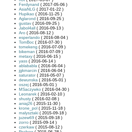
Ferdynand
( 2017-05-06 )
AsiaNLG
( 2017-01-22 )
Hupikao
( 2016-11-25 )
Aglarond
( 2016-09-25 )
gustav
( 2016-09-25 )
Jabol4all
( 2016-09-13 )
Aro
( 2016-08-12 )
esperlando
( 2016-08-04 )
TomBoc
( 2016-07-30 )
tomekeng
( 2016-07-09 )
bikeman
( 2016-07-09 )
metaxy
( 2016-06-15 )
yass
( 2016-06-14 )
ablababla
( 2016-06-04 )
jgkmarcin
( 2016-06-04 )
saturator
( 2016-05-07 )
dewunska
( 2016-05-01 )
oszej
( 2016-05-01 )
MSaczywko
( 2016-04-30 )
Leonarek
( 2016-02-10 )
shusty
( 2016-02-08 )
aniaj26
( 2015-11-30 )
krone_pol
( 2015-11-18 )
malysztaki
( 2015-09-18 )
juzew69
( 2015-09-18 )
zorro
( 2015-09-14 )
czerkaw
( 2015-08-12 )
Pschorr
( 2015-06-28 )