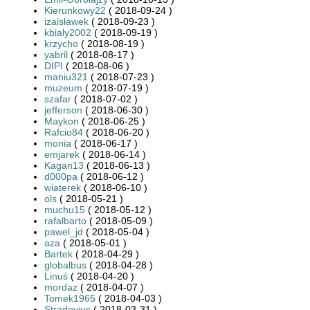
Kierunkowy22
( 2018-09-24 )
izaisławek
( 2018-09-23 )
kbialy2002
( 2018-09-19 )
krzycho
( 2018-08-19 )
yabril
( 2018-08-17 )
DIPI
( 2018-08-06 )
maniu321
( 2018-07-23 )
muzeum
( 2018-07-19 )
szafar
( 2018-07-02 )
jefferson
( 2018-06-30 )
Maykon
( 2018-06-25 )
Rafcio84
( 2018-06-20 )
monia
( 2018-06-17 )
emjarek
( 2018-06-14 )
Kagan13
( 2018-06-13 )
d000pa
( 2018-06-12 )
wiaterek
( 2018-06-10 )
ols
( 2018-05-21 )
muchu15
( 2018-05-12 )
rafalbarto
( 2018-05-09 )
pawel_jd
( 2018-05-04 )
aza
( 2018-05-01 )
Bartek
( 2018-04-29 )
globalbus
( 2018-04-28 )
Linuś
( 2018-04-20 )
mordaz
( 2018-04-07 )
Tomek1965
( 2018-04-03 )
Stradovius
( 2018-03-31 )