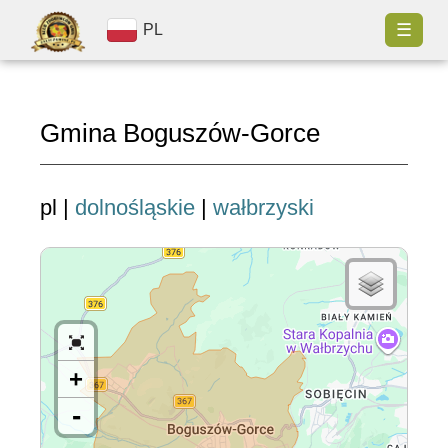
☰
PL
Gmina Boguszów-Gorce
pl |
dolnośląskie
|
wałbrzyski
+
-