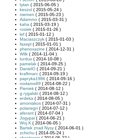
tytan
( 2015-06-05 )
keszol
( 2015-05-24 )
niemen
( 2015-05-23 )
Adammo
( 2015-03-31 )
kaha
( 2015-03-19 )
rosiek
( 2015-01-26 )
lef
( 2015-01-12 )
Maciaszczyk
( 2015-01-03 )
faxepl
( 2015-01-01 )
phenoxazine
( 2014-12-31 )
Wilk
( 2014-11-04 )
turdus
( 2014-10-08 )
pamelak
( 2014-09-25 )
DanielO
( 2014-09-21 )
kraftmarc
( 2014-09-19 )
papryka1986
( 2014-09-16 )
nodame89
( 2014-08-22 )
Pieniek
( 2014-08-12 )
g.rygalski
( 2014-08-12 )
erdeka
( 2014-08-05 )
amoniakos
( 2014-07-31 )
polanegri
( 2014-07-12 )
aferant
( 2014-07-04 )
Jogypai
( 2014-06-21 )
Woj.K
( 2014-06-05 )
Bartek znad Nysy
( 2014-06-01 )
zchichu
( 2014-05-24 )
chesteroni
( 2014-05-22 )