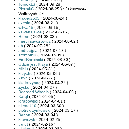
Tomek13
( 2024-09-28 )
PiotrekG
( 2024-08-25 ) : Jakuszyce-
Wałbrzych_24
klakier2503
( 2024-08-24 )
dzesio
( 2024-08-21 )
witwa46
( 2024-08-16 )
kawanalawie
( 2024-08-15 )
Heme
( 2024-08-03 )
marcinpiworowicz
( 2024-08-02 )
ab
( 2024-07-28 )
andrzejpiat
( 2024-07-12 )
sromotnik
( 2024-07-09 )
EmilKarpinski
( 2024-06-30 )
Gdzie jest Krzyś
( 2024-06-07 )
Miciu
( 2024-05-31 )
krzychu
( 2024-05-06 )
Zbyh
( 2024-04-22 )
kkatarzynag
( 2024-04-22 )
Zysku
( 2024-04-07 )
Bearded.Wheels
( 2024-04-06 )
Karql
( 2024-04-05 )
lgrabowski
( 2024-04-01 )
niemek10
( 2024-03-30 )
piotrskrzynkowski
( 2024-03-17 )
Banan
( 2024-03-04 )
krawczyk
( 2024-02-25 )
trutut
( 2024-02-16 )
aksimoN
( 2024-02-08 )