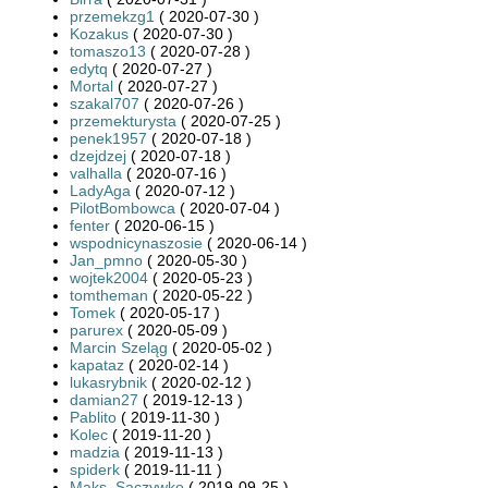
przemekzg1
( 2020-07-30 )
Kozakus
( 2020-07-30 )
tomaszo13
( 2020-07-28 )
edytq
( 2020-07-27 )
Mortal
( 2020-07-27 )
szakal707
( 2020-07-26 )
przemekturysta
( 2020-07-25 )
penek1957
( 2020-07-18 )
dzejdzej
( 2020-07-18 )
valhalla
( 2020-07-16 )
LadyAga
( 2020-07-12 )
PilotBombowca
( 2020-07-04 )
fenter
( 2020-06-15 )
wspodnicynaszosie
( 2020-06-14 )
Jan_pmno
( 2020-05-30 )
wojtek2004
( 2020-05-23 )
tomtheman
( 2020-05-22 )
Tomek
( 2020-05-17 )
parurex
( 2020-05-09 )
Marcin Szeląg
( 2020-05-02 )
kapataz
( 2020-02-14 )
lukasrybnik
( 2020-02-12 )
damian27
( 2019-12-13 )
Pablito
( 2019-11-30 )
Kolec
( 2019-11-20 )
madzia
( 2019-11-13 )
spiderk
( 2019-11-11 )
Maks_Saczywko
( 2019-09-25 )