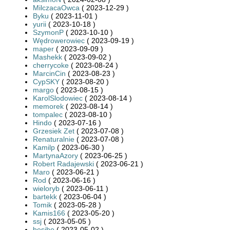
MilczacaOwca
( 2023-12-29 )
Byku
( 2023-11-01 )
yurii
( 2023-10-18 )
SzymonP
( 2023-10-10 )
Wędrowerowiec
( 2023-09-19 )
maper
( 2023-09-09 )
Mashekk
( 2023-09-02 )
cherrycoke
( 2023-08-24 )
MarcinCin
( 2023-08-23 )
CypSKY
( 2023-08-20 )
margo
( 2023-08-15 )
KarolSlodowiec
( 2023-08-14 )
memorek
( 2023-08-14 )
tompalec
( 2023-08-10 )
Hindo
( 2023-07-16 )
Grzesiek Zet
( 2023-07-08 )
Renaturalnie
( 2023-07-08 )
Kamilp
( 2023-06-30 )
MartynaAzory
( 2023-06-25 )
Robert Radajewski
( 2023-06-21 )
Maro
( 2023-06-21 )
Rod
( 2023-06-16 )
wieloryb
( 2023-06-11 )
bartekk
( 2023-06-04 )
Tomik
( 2023-05-28 )
Kamis166
( 2023-05-20 )
ssj
( 2023-05-05 )
besibo
( 2023-05-02 )