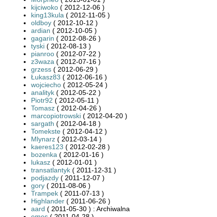
kijciwoko
( 2012-12-06 )
king13kula
( 2012-11-05 )
oldboy
( 2012-10-12 )
ardian
( 2012-10-05 )
gagarin
( 2012-08-26 )
tyski
( 2012-08-13 )
pianroo
( 2012-07-22 )
z3waza
( 2012-07-16 )
grzess
( 2012-06-29 )
Łukasz83
( 2012-06-16 )
wojciecho
( 2012-05-24 )
analityk
( 2012-05-22 )
Piotr92
( 2012-05-11 )
Tomasz
( 2012-04-26 )
marcopiotrowski
( 2012-04-20 )
sargath
( 2012-04-18 )
Tomekste
( 2012-04-12 )
Mlynarz
( 2012-03-14 )
kaeres123
( 2012-02-28 )
bozenka
( 2012-01-16 )
lukasz
( 2012-01-01 )
transatlantyk
( 2011-12-31 )
podjazdy
( 2011-12-07 )
gory
( 2011-08-06 )
Trampek
( 2011-07-13 )
Highlander
( 2011-06-26 )
aard
( 2011-05-30 ) : Archiwalna
emes
( 2011-04-28 )