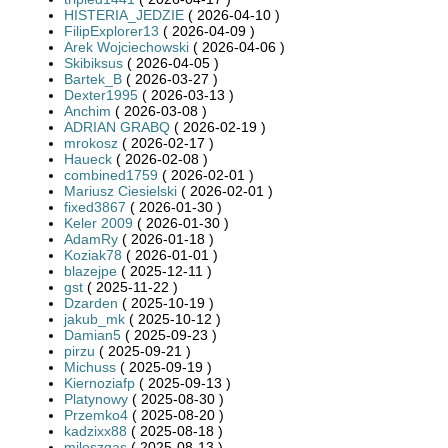
HISTERIA_JEDZIE
( 2026-04-10 )
FilipExplorer13
( 2026-04-09 )
Arek Wojciechowski
( 2026-04-06 )
Skibiksus
( 2026-04-05 )
Bartek_B
( 2026-03-27 )
Dexter1995
( 2026-03-13 )
Anchim
( 2026-03-08 )
ADRIAN GRABQ
( 2026-02-19 )
mrokosz
( 2026-02-17 )
Haueck
( 2026-02-08 )
combined1759
( 2026-02-01 )
Mariusz Ciesielski
( 2026-02-01 )
fixed3867
( 2026-01-30 )
Keler 2009
( 2026-01-30 )
AdamRy
( 2026-01-18 )
Koziak78
( 2026-01-01 )
blazejpe
( 2025-12-11 )
gst
( 2025-11-22 )
Dzarden
( 2025-10-19 )
jakub_mk
( 2025-10-12 )
Damian5
( 2025-09-23 )
pirzu
( 2025-09-21 )
Michuss
( 2025-09-19 )
Kiernoziafp
( 2025-09-13 )
Platynowy
( 2025-08-30 )
Przemko4
( 2025-08-20 )
kadzixx88
( 2025-08-18 )
miloszgas
( 2025-08-13 )