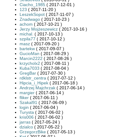
Ciacho_1985
( 2017-12-01 )
123
( 2017-11-20 )
LeszekSopot
( 2017-11-07 )
Znadwago
( 2017-10-23 )
achom
( 2017-10-21 )
Jerzy Mojżeszewicz
( 2017-10-16 )
michal.
( 2017-10-13 )
szpila77
( 2017-10-12 )
masz
( 2017-09-20 )
bartekw
( 2017-09-07 )
GucioMan
( 2017-08-29 )
Marcin2222
( 2017-08-26 )
krzycholx2
( 2017-08-11 )
Kuba7033
( 2017-08-04 )
GregBar
( 2017-07-30 )
rdklstr_centra
( 2017-07-12 )
Hipcia_i_Hipek
( 2017-06-18 )
Andrzej Majchrzak
( 2017-06-14 )
margier
( 2017-06-14 )
fliker
( 2017-06-11 )
Szakal91
( 2017-06-09 )
login
( 2017-06-04 )
Turysta
( 2017-06-02 )
kris006
( 2017-06-02 )
jarras
( 2017-05-24 )
dzialco
( 2017-05-22 )
GrzegorzBike
( 2017-05-13 )
Kot
( 2017-05-07 )