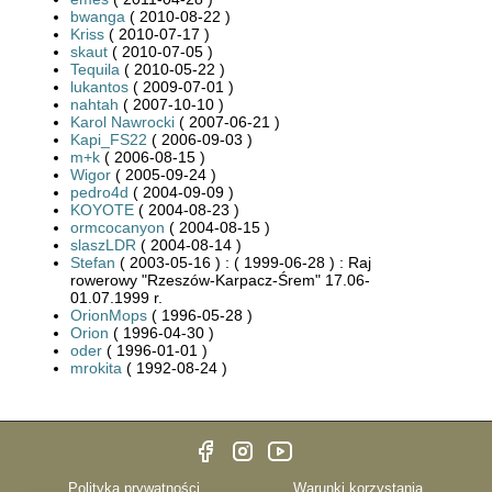
bwanga
( 2010-08-22 )
Kriss
( 2010-07-17 )
skaut
( 2010-07-05 )
Tequila
( 2010-05-22 )
lukantos
( 2009-07-01 )
nahtah
( 2007-10-10 )
Karol Nawrocki
( 2007-06-21 )
Kapi_FS22
( 2006-09-03 )
m+k
( 2006-08-15 )
Wigor
( 2005-09-24 )
pedro4d
( 2004-09-09 )
KOYOTE
( 2004-08-23 )
ormcocanyon
( 2004-08-15 )
slaszLDR
( 2004-08-14 )
Stefan
( 2003-05-16 ) : ( 1999-06-28 ) : Raj
rowerowy "Rzeszów-Karpacz-Śrem" 17.06-
01.07.1999 r.
OrionMops
( 1996-05-28 )
Orion
( 1996-04-30 )
oder
( 1996-01-01 )
mrokita
( 1992-08-24 )
Polityka prywatności
Warunki korzystania