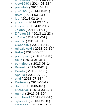
xlow1990
( 2014-05-18 )
pustelnik
( 2014-05-13 )
jajo1922
( 2014-03-31 )
daVe
( 2014-03-13 )
lea
( 2014-02-24 )
yazach
( 2014-02-11 )
kozio23
( 2014-01-11 )
Jelona
( 2014-01-01 )
DFence13
( 2013-12-23 )
JPbike
( 2013-11-24 )
andale
( 2013-10-19 )
Ciacho85
( 2013-10-16 )
mkozlowski
( 2013-09-19 )
Rebe
( 2013-09-09 )
porcupine
( 2013-09-08 )
tuulo
( 2013-08-31 )
completny
( 2013-08-14 )
Kornel
( 2013-08-01 )
Borafu
( 2013-07-26 )
apaula
( 2013-07-26 )
simi
( 2013-07-15 )
Barteusz
( 2013-06-12 )
duda
( 2013-05-07 )
RODDOS
( 2013-03-12 )
menel
( 2013-03-10 )
vagabond
( 2013-03-06 )
sybiseck
( 2013-02-18 )
Morpheo
( 2013-01-01 )