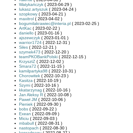
Watykańczyk
( 2023-04-29 )
lukasz.artyszuk
( 2023-04-24 )
szopkowy
( 2023-04-21 )
maxitrol
( 2023-04-02 )
bogumilakrawiec@interia.pl
( 2023-02-25 )
ArtKac
( 2023-02-22 )
daniello
( 2023-01-16 )
ajszewczyk
( 2023-01-01 )
warrior1724
( 2022-12-31 )
Siles
( 2022-12-21 )
szymek473
( 2022-12-20 )
teamPKOBankPolski
( 2022-12-15 )
KrzysztZ
( 2022-12-02 )
Smara72
( 2022-11-15 )
kamilpartyka98
( 2022-10-31 )
Chorowitek
( 2022-10-23 )
Kasitza
( 2022-10-19 )
Szymi
( 2022-10-16 )
kkatarzynag
( 2022-10-16 )
Jan Aleksy R
( 2022-10-08 )
Paweł JM
( 2022-10-06 )
Pieniek
( 2022-09-30 )
bobs
( 2022-09-22 )
Exean
( 2022-09-09 )
Miciu
( 2022-09-03 )
mbabull
( 2022-08-31 )
nastopach
( 2022-08-30 )
konradpagu
( 2022-08-27 )