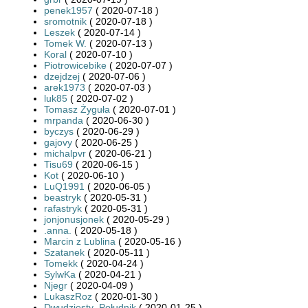
penek1957
( 2020-07-18 )
sromotnik
( 2020-07-18 )
Leszek
( 2020-07-14 )
Tomek W.
( 2020-07-13 )
Koral
( 2020-07-10 )
Piotrowicebike
( 2020-07-07 )
dzejdzej
( 2020-07-06 )
arek1973
( 2020-07-03 )
luk85
( 2020-07-02 )
Tomasz Żyguła
( 2020-07-01 )
mrpanda
( 2020-06-30 )
byczys
( 2020-06-29 )
gajovy
( 2020-06-25 )
michalpvr
( 2020-06-21 )
Tisu69
( 2020-06-15 )
Kot
( 2020-06-10 )
LuQ1991
( 2020-06-05 )
beastryk
( 2020-05-31 )
rafastryk
( 2020-05-31 )
jonjonusjonek
( 2020-05-29 )
.anna.
( 2020-05-18 )
Marcin z Lublina
( 2020-05-16 )
Szatanek
( 2020-05-11 )
Tomekk
( 2020-04-24 )
SylwKa
( 2020-04-21 )
Njegr
( 2020-04-09 )
LukaszRoz
( 2020-01-30 )
Dwudziesty_Południk
( 2020-01-25 )