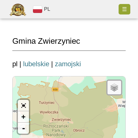
☰
PL
Gmina Zwierzyniec
pl |
lubelskie
|
zamojski
+
-