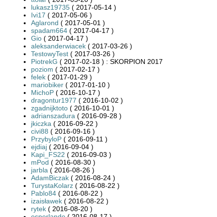
lukasz19735
( 2017-05-14 )
Ivi17
( 2017-05-06 )
Aglarond
( 2017-05-01 )
spadam664
( 2017-04-17 )
Gio
( 2017-04-17 )
aleksanderwiacek
( 2017-03-26 )
TestowyTest
( 2017-03-26 )
PiotrekG
( 2017-02-18 ) : SKORPION 2017
poziom
( 2017-02-17 )
felek
( 2017-01-29 )
mariobiker
( 2017-01-10 )
MichoP
( 2016-10-17 )
dragontur1977
( 2016-10-02 )
zgadnijktoto
( 2016-10-01 )
adrianszadura
( 2016-09-28 )
jkiczka
( 2016-09-22 )
civi88
( 2016-09-16 )
PrzybyloP
( 2016-09-11 )
ejdiaj
( 2016-09-04 )
Kapi_FS22
( 2016-09-03 )
mPod
( 2016-08-30 )
jarbla
( 2016-08-26 )
AdamBiczak
( 2016-08-24 )
TurystaKolarz
( 2016-08-22 )
Pablo84
( 2016-08-22 )
izaisławek
( 2016-08-22 )
rytek
( 2016-08-20 )
esperlando
( 2016-08-17 )