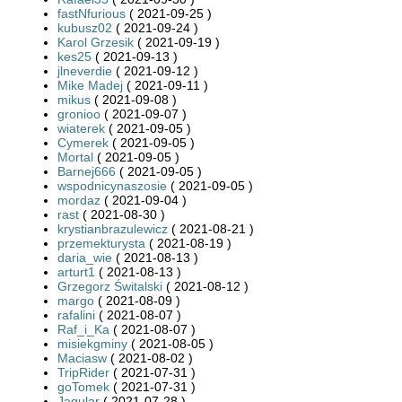
fastNfurious
( 2021-09-25 )
kubusz02
( 2021-09-24 )
Karol Grzesik
( 2021-09-19 )
kes25
( 2021-09-13 )
jlneverdie
( 2021-09-12 )
Mike Madej
( 2021-09-11 )
mikus
( 2021-09-08 )
gronioo
( 2021-09-07 )
wiaterek
( 2021-09-05 )
Cymerek
( 2021-09-05 )
Mortal
( 2021-09-05 )
Barnej666
( 2021-09-05 )
wspodnicynaszosie
( 2021-09-05 )
mordaz
( 2021-09-04 )
rast
( 2021-08-30 )
krystianbrazulewicz
( 2021-08-21 )
przemekturysta
( 2021-08-19 )
daria_wie
( 2021-08-13 )
arturt1
( 2021-08-13 )
Grzegorz Świtalski
( 2021-08-12 )
margo
( 2021-08-09 )
rafalini
( 2021-08-07 )
Raf_i_Ka
( 2021-08-07 )
misiekgminy
( 2021-08-05 )
Maciasw
( 2021-08-02 )
TripRider
( 2021-07-31 )
goTomek
( 2021-07-31 )
Jagular
( 2021-07-28 )