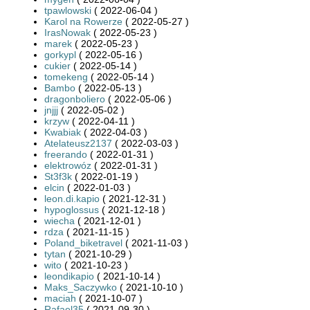
tpawlowski
( 2022-06-04 )
Karol na Rowerze
( 2022-05-27 )
IrasNowak
( 2022-05-23 )
marek
( 2022-05-23 )
gorkypl
( 2022-05-16 )
cukier
( 2022-05-14 )
tomekeng
( 2022-05-14 )
Bambo
( 2022-05-13 )
dragonboliero
( 2022-05-06 )
jnjjj
( 2022-05-02 )
krzyw
( 2022-04-11 )
Kwabiak
( 2022-04-03 )
Atelateusz2137
( 2022-03-03 )
freerando
( 2022-01-31 )
elektrowóz
( 2022-01-31 )
St3f3k
( 2022-01-19 )
elcin
( 2022-01-03 )
leon.di.kapio
( 2021-12-31 )
hypoglossus
( 2021-12-18 )
wiecha
( 2021-12-01 )
rdza
( 2021-11-15 )
Poland_biketravel
( 2021-11-03 )
tytan
( 2021-10-29 )
wito
( 2021-10-23 )
leondikapio
( 2021-10-14 )
Maks_Saczywko
( 2021-10-10 )
maciah
( 2021-10-07 )
Rafael35
( 2021-09-30 )