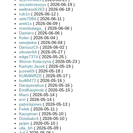
szczebrzeszyx
( 2026-06-19 )
wellness6263
( 2026-06-18 )
rub1n
( 2026-06-12 )
velo7084
( 2026-06-11 )
arek1s
( 2026-06-09 )
mambalaga_
( 2026-06-06 )
Damerx
( 2026-06-06 )
Kolec
( 2026-06-04 )
wwojtekw
( 2026-06-04 )
DariuszCh
( 2026-06-02 )
olivvier64
( 2026-05-27 )
edge7374
( 2026-05-25 )
Woron Kolarzyna
( 2026-05-23 )
Kamyki Jacek
( 2026-05-19 )
juzew69
( 2026-05-18 )
KUBAWRZE
( 2026-05-17 )
built8472
( 2026-05-16 )
Darayavahus
( 2026-05-16 )
EmilKarpinski
( 2026-05-15 )
Maro
( 2026-05-14 )
errr
( 2026-05-14 )
patrickjones
( 2026-05-13 )
Felek
( 2026-05-11 )
Kazujman
( 2026-05-10 )
Dziobakc4
( 2026-05-10 )
jarjen
( 2026-05-10 )
ulla_bh
( 2026-05-09 )
Juli
( 2026-05-06 )