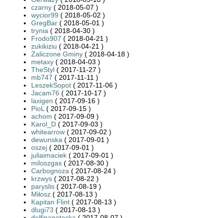
czarny
( 2018-05-07 )
wycior99
( 2018-05-02 )
GregBar
( 2018-05-01 )
trynia
( 2018-04-30 )
Frodo907
( 2018-04-21 )
zukikiziu
( 2018-04-21 )
Zaliczone Gminy
( 2018-04-18 )
metaxy
( 2018-04-03 )
TheStyl
( 2017-11-27 )
mb747
( 2017-11-11 )
LeszekSopot
( 2017-11-06 )
Jacam76
( 2017-10-17 )
laxigen
( 2017-09-16 )
PioL
( 2017-09-15 )
achom
( 2017-09-09 )
Karol_D
( 2017-09-03 )
whitearrow
( 2017-09-02 )
dewunska
( 2017-09-01 )
oszej
( 2017-09-01 )
juliaimaciek
( 2017-09-01 )
miloszgas
( 2017-08-30 )
Carbognoza
( 2017-08-24 )
krzwys
( 2017-08-22 )
paryslis
( 2017-08-19 )
Miłosz
( 2017-08-13 )
Kapitan Flint
( 2017-08-13 )
dlugi73
( 2017-08-13 )
delfinapotocka
( 2017-08-07 )