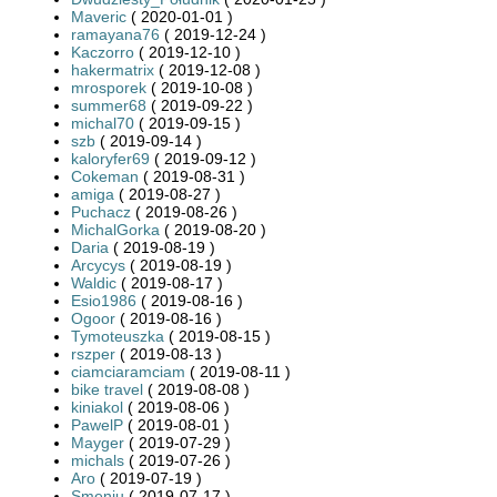
Maveric
( 2020-01-01 )
ramayana76
( 2019-12-24 )
Kaczorro
( 2019-12-10 )
hakermatrix
( 2019-12-08 )
mrosporek
( 2019-10-08 )
summer68
( 2019-09-22 )
michal70
( 2019-09-15 )
szb
( 2019-09-14 )
kaloryfer69
( 2019-09-12 )
Cokeman
( 2019-08-31 )
amiga
( 2019-08-27 )
Puchacz
( 2019-08-26 )
MichalGorka
( 2019-08-20 )
Daria
( 2019-08-19 )
Arcycys
( 2019-08-19 )
Waldic
( 2019-08-17 )
Esio1986
( 2019-08-16 )
Ogoor
( 2019-08-16 )
Tymoteuszka
( 2019-08-15 )
rszper
( 2019-08-13 )
ciamciaramciam
( 2019-08-11 )
bike travel
( 2019-08-08 )
kiniakol
( 2019-08-06 )
PawelP
( 2019-08-01 )
Mayger
( 2019-07-29 )
michals
( 2019-07-26 )
Aro
( 2019-07-19 )
Smeniu
( 2019-07-17 )