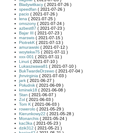
Bladywitkacy
( 2021-07-26 )
speedfan
( 2021-07-26 )
pacio
( 2021-07-26 )
lena
( 2021-07-25 )
omszony
( 2021-07-24 )
azbest87
( 2021-07-23 )
Bajar III
( 2021-07-23 )
marswis
( 2021-07-15 )
PiotrekK
( 2021-07-13 )
amurawski
( 2021-07-12 )
woytekw75
( 2021-07-11 )
xxx-001
( 2021-07-11 )
Linuś
( 2021-07-10 )
Lukaszwawa81
( 2021-07-10 )
BukTwardeDrzewo
( 2021-07-04 )
jhnvirginia
( 2021-07-03 )
jark
( 2021-06-27 )
Południk
( 2021-06-09 )
kminek18
( 2021-06-08 )
Stan
( 2021-06-07 )
Zol
( 2021-06-03 )
Tom K
( 2021-06-03 )
rowerolo
( 2021-05-29 )
Kierunkowy22
( 2021-05-28 )
Monarchis
( 2021-05-24 )
kac3ka
( 2021-05-23 )
dzik312
( 2021-05-21 )
baciar42
( 2021-05-21 )