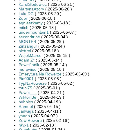
KarolSlodowiec
( 2025-06-21 )
MartynaAzory
( 2025-06-20 )
LukeDG
( 2025-06-20 )
Żubr
( 2025-06-18 )
agnieszkamy
( 2025-06-18 )
mitch
( 2025-06-13 )
undermountain1
( 2025-06-07 )
secondtribe
( 2025-06-04 )
MONTER
( 2025-05-29 )
Zinzangur
( 2025-05-24 )
nieftrol
( 2025-05-18 )
WujekMarcel
( 2025-05-15 )
Adam Z*
( 2025-05-14 )
PawelJanik
( 2025-05-14 )
morowiec
( 2025-05-10 )
Emerytura Na Rowerze
( 2025-05-09 )
Pio0001
( 2025-05-05 )
TypNaRowerze
( 2025-05-02 )
toubi75
( 2025-05-01 )
Pawel___
( 2025-04-21 )
Wiktor Be
( 2025-04-19 )
bubbles
( 2025-04-19 )
Ramool
( 2025-04-15 )
Jadwiga
( 2025-04-11 )
yaaap
( 2025-04-07 )
Zew Roweru
( 2025-02-16 )
ravx1
( 2025-02-13 )
Kubabuba
( 2025-01-26 )