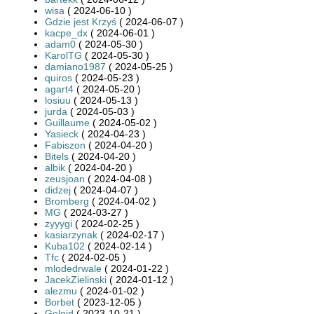
wisa
( 2024-06-10 )
Gdzie jest Krzyś
( 2024-06-07 )
kacpe_dx
( 2024-06-01 )
adam0
( 2024-05-30 )
KarolTG
( 2024-05-30 )
damiano1987
( 2024-05-25 )
quiros
( 2024-05-23 )
agart4
( 2024-05-20 )
losiuu
( 2024-05-13 )
jurda
( 2024-05-03 )
Guillaume
( 2024-05-02 )
Yasieck
( 2024-04-23 )
Fabiszon
( 2024-04-20 )
Bitels
( 2024-04-20 )
albik
( 2024-04-20 )
zeusjoan
( 2024-04-08 )
didzej
( 2024-04-07 )
Bromberg
( 2024-04-02 )
MG
( 2024-03-27 )
zyyygi
( 2024-02-25 )
kasiarzynak
( 2024-02-17 )
Kuba102
( 2024-02-14 )
Tfc
( 2024-02-05 )
mlodedrwale
( 2024-01-22 )
JacekZielinski
( 2024-01-12 )
alezmu
( 2024-01-02 )
Borbet
( 2023-12-05 )
Geloid
( 2023-10-21 )