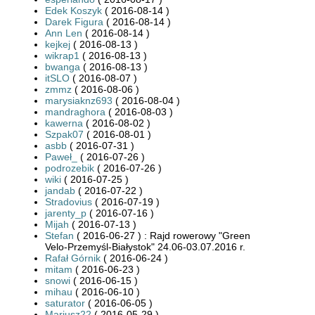
Edek Koszyk
( 2016-08-14 )
Darek Figura
( 2016-08-14 )
Ann Len
( 2016-08-14 )
kejkej
( 2016-08-13 )
wikrap1
( 2016-08-13 )
bwanga
( 2016-08-13 )
itSLO
( 2016-08-07 )
zmmz
( 2016-08-06 )
marysiaknz693
( 2016-08-04 )
mandraghora
( 2016-08-03 )
kawerna
( 2016-08-02 )
Szpak07
( 2016-08-01 )
asbb
( 2016-07-31 )
Paweł_
( 2016-07-26 )
podrozebik
( 2016-07-26 )
wiki
( 2016-07-25 )
jandab
( 2016-07-22 )
Stradovius
( 2016-07-19 )
jarenty_p
( 2016-07-16 )
Mijah
( 2016-07-13 )
Stefan
( 2016-06-27 ) : Rajd rowerowy "Green
Velo-Przemyśl-Białystok" 24.06-03.07.2016 r.
Rafał Górnik
( 2016-06-24 )
mitam
( 2016-06-23 )
snowi
( 2016-06-15 )
mihau
( 2016-06-10 )
saturator
( 2016-06-05 )
Mariusz22
( 2016-05-29 )