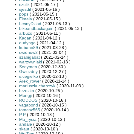
szulik
( 2021-05-17 )
sjesdif
( 2021-05-16 )
pops
( 2021-05-15 )
Fimala
( 2021-05-15 )
LesnyDziad
( 2021-05-13 )
bikeandbackagain
( 2021-05-13 )
arbuzo
( 2021-05-11 )
Kagan
( 2021-04-12 )
dudyngo
( 2021-04-12 )
kubano89
( 2021-03-28 )
swidnow2
( 2021-03-04 )
szabigabat
( 2021-02-14 )
warzywniaki
( 2021-02-13 )
Sedymen
( 2020-12-30 )
Gwiezdny
( 2020-12-27 )
s.cegielko
( 2020-12-13 )
Arek_rower
( 2020-11-14 )
mariuszkucharczyk
( 2020-11-03 )
brzozka
( 2020-10-25 )
Mongji
( 2020-10-16 )
RODDOS
( 2020-10-16 )
vagabond
( 2020-10-15 )
tomasz565
( 2020-10-14 )
P P
( 2020-10-13 )
Ma_rysia
( 2020-10-12 )
andale
( 2020-10-12 )
skaut
( 2020-10-10 )
WujTom
( 2020-10-10 )