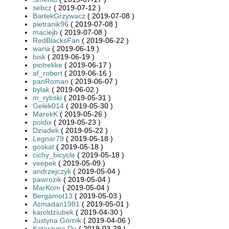
sebcz
( 2019-07-12 )
BartekGrzywacz
( 2019-07-08 )
pietranik96
( 2019-07-08 )
maciejb
( 2019-07-08 )
RedBlacksFan
( 2019-06-22 )
waria
( 2019-06-19 )
bisk
( 2019-06-19 )
piotrekke
( 2019-06-17 )
af_robert
( 2019-06-16 )
panRoman
( 2019-06-07 )
bylak
( 2019-06-02 )
m_rybski
( 2019-05-31 )
Gelek014
( 2019-05-30 )
MarekK
( 2019-05-26 )
poldix
( 2019-05-23 )
Dziadek
( 2019-05-22 )
Legnar79
( 2019-05-18 )
goskat
( 2019-05-18 )
cichy_bicycle
( 2019-05-18 )
veepek
( 2019-05-09 )
andrzejczyk
( 2019-05-04 )
pawrozik
( 2019-05-04 )
MarKom
( 2019-05-04 )
Bergamot13
( 2019-05-03 )
Azmadan1981
( 2019-05-01 )
karoldziubek
( 2019-04-30 )
Justyna Górnik
( 2019-04-06 )
Katarzyna Du
( 2019-03-29 )