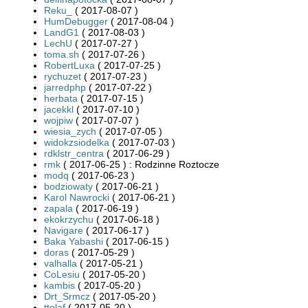
Reku_
( 2017-08-07 )
HumDebugger
( 2017-08-04 )
LandG1
( 2017-08-03 )
LechU
( 2017-07-27 )
toma.sh
( 2017-07-26 )
RobertLuxa
( 2017-07-25 )
rychuzet
( 2017-07-23 )
jarredphp
( 2017-07-22 )
herbata
( 2017-07-15 )
jacekkl
( 2017-07-10 )
wojpiw
( 2017-07-07 )
wiesia_zych
( 2017-07-05 )
widokzsiodelka
( 2017-07-03 )
rdklstr_centra
( 2017-06-29 )
rmk
( 2017-06-25 ) : Rodzinne Roztocze
modq
( 2017-06-23 )
bodziowaty
( 2017-06-21 )
Karol Nawrocki
( 2017-06-21 )
zapala
( 2017-06-19 )
ekokrzychu
( 2017-06-18 )
Navigare
( 2017-06-17 )
Baka Yabashi
( 2017-06-15 )
doras
( 2017-05-29 )
valhalla
( 2017-05-21 )
CoLesiu
( 2017-05-20 )
kambis
( 2017-05-20 )
Drt_Srmcz
( 2017-05-20 )
ttolaf
( 2017-05-20 )