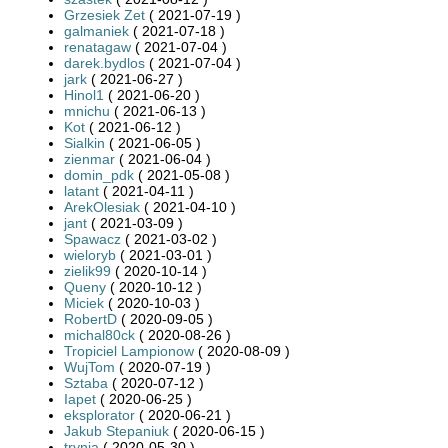
Grzesiek Zet
( 2021-07-19 )
galmaniek
( 2021-07-18 )
renatagaw
( 2021-07-04 )
darek.bydlos
( 2021-07-04 )
jark
( 2021-06-27 )
Hinol1
( 2021-06-20 )
mnichu
( 2021-06-13 )
Kot
( 2021-06-12 )
Sialkin
( 2021-06-05 )
zienmar
( 2021-06-04 )
domin_pdk
( 2021-05-08 )
latant
( 2021-04-11 )
ArekOlesiak
( 2021-04-10 )
jant
( 2021-03-09 )
Spawacz
( 2021-03-02 )
wieloryb
( 2021-03-01 )
zielik99
( 2020-10-14 )
Queny
( 2020-10-12 )
Miciek
( 2020-10-03 )
RobertD
( 2020-09-05 )
michal80ck
( 2020-08-26 )
Tropiciel Lampionow
( 2020-08-09 )
WujTom
( 2020-07-19 )
Sztaba
( 2020-07-12 )
Iapet
( 2020-06-25 )
eksplorator
( 2020-06-21 )
Jakub Stepaniuk
( 2020-06-15 )
trynia
( 2020-05-30 )