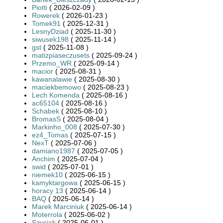
Piotti
( 2026-02-09 )
Rowerek
( 2026-01-23 )
Tomek91
( 2025-12-31 )
LesnyDziad
( 2025-11-30 )
siwusek198
( 2025-11-14 )
gst
( 2025-11-08 )
matizpiaseczusets
( 2025-09-24 )
Przemo_WR
( 2025-09-14 )
macior
( 2025-08-31 )
kawanalawie
( 2025-08-30 )
maciekbemowo
( 2025-08-23 )
Lech Komenda
( 2025-08-16 )
ac65104
( 2025-08-16 )
Schabek
( 2025-08-10 )
BromasS
( 2025-08-04 )
Markinho_008
( 2025-07-30 )
ez4_Tomas
( 2025-07-15 )
NexT
( 2025-07-06 )
damiano1987
( 2025-07-05 )
Anchim
( 2025-07-04 )
swid
( 2025-07-01 )
niemek10
( 2025-06-15 )
kamyktargowa
( 2025-06-15 )
horacy 13
( 2025-06-14 )
BAQ
( 2025-06-14 )
Marek Marciniuk
( 2025-06-14 )
Moterrola
( 2025-06-02 )
Szyciak
( 2025-06-01 )