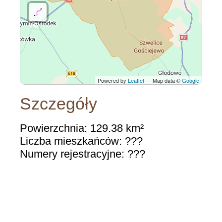
Powered by
Leaflet
— Map data ©
Google
Szczegóły
Powierzchnia: 129.38 km²
Liczba mieszkańców: ???
Numery rejestracyjne: ???