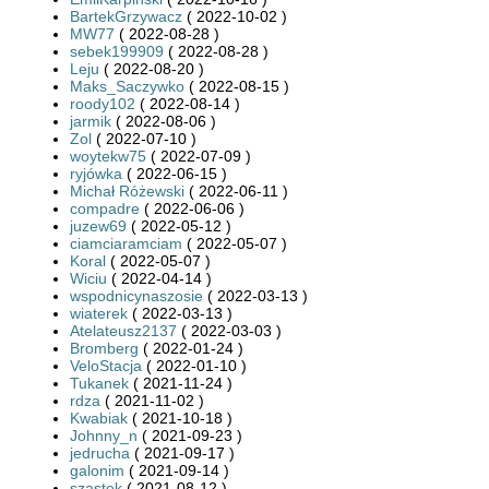
BartekGrzywacz
( 2022-10-02 )
MW77
( 2022-08-28 )
sebek199909
( 2022-08-28 )
Leju
( 2022-08-20 )
Maks_Saczywko
( 2022-08-15 )
roody102
( 2022-08-14 )
jarmik
( 2022-08-06 )
Zol
( 2022-07-10 )
woytekw75
( 2022-07-09 )
ryjówka
( 2022-06-15 )
Michał Różewski
( 2022-06-11 )
compadre
( 2022-06-06 )
juzew69
( 2022-05-12 )
ciamciaramciam
( 2022-05-07 )
Koral
( 2022-05-07 )
Wiciu
( 2022-04-14 )
wspodnicynaszosie
( 2022-03-13 )
wiaterek
( 2022-03-13 )
Atelateusz2137
( 2022-03-03 )
Bromberg
( 2022-01-24 )
VeloStacja
( 2022-01-10 )
Tukanek
( 2021-11-24 )
rdza
( 2021-11-02 )
Kwabiak
( 2021-10-18 )
Johnny_n
( 2021-09-23 )
jedrucha
( 2021-09-17 )
galonim
( 2021-09-14 )
szastek
( 2021-08-12 )