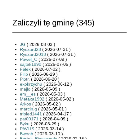
Zaliczyli tę gminę (
345
)
JG
( 2026-08-03 )
Ryszard28
( 2026-07-31 )
Ryszard2018
( 2026-07-31 )
Pawel_C
( 2026-07-09 )
sajtek1990
( 2026-07-05 )
Felek
( 2026-07-02 )
Filip
( 2026-06-29 )
Piotr.
( 2026-06-20 )
ekokrzychu
( 2026-06-12 )
majlo
( 2026-05-09 )
em__es
( 2026-05-03 )
Metaxa1992
( 2026-05-02 )
Arkos
( 2026-05-02 )
marcin.g
( 2026-05-01 )
tripled1441
( 2026-04-17 )
pat00171
( 2026-04-09 )
Byku
( 2026-03-29 )
PAVLIS
( 2026-03-14 )
Bwoah
( 2026-03-10 )
Bartek_Bieszczady
( 2026-02-15 )