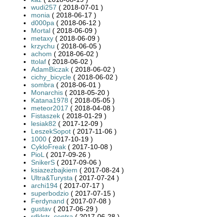
wudi257
( 2018-07-01 )
monia
( 2018-06-17 )
d000pa
( 2018-06-12 )
Mortal
( 2018-06-09 )
metaxy
( 2018-06-09 )
krzychu
( 2018-06-05 )
achom
( 2018-06-02 )
ttolaf
( 2018-06-02 )
AdamBiczak
( 2018-06-02 )
cichy_bicycle
( 2018-06-02 )
sombra
( 2018-06-01 )
Monarchis
( 2018-05-20 )
Katana1978
( 2018-05-05 )
meteor2017
( 2018-04-08 )
Fistaszek
( 2018-01-29 )
lesiak82
( 2017-12-09 )
LeszekSopot
( 2017-11-06 )
1000
( 2017-10-19 )
CykloFreak
( 2017-10-08 )
PioL
( 2017-09-26 )
SnikerS
( 2017-09-06 )
ksiazezbajkiem
( 2017-08-24 )
Ultra&Turysta
( 2017-07-24 )
archi194
( 2017-07-17 )
superbodzio
( 2017-07-15 )
Ferdynand
( 2017-07-08 )
gustav
( 2017-06-29 )
rdklstr_centra
( 2017-06-28 )