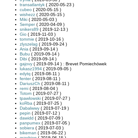
transatlantyk
( 2020-05-23 )
cubeo
( 2020-05-15 )
wishezz
( 2020-05-15 )
Miki
( 2020-05-03 )
Semper
( 2020-04-09 )
snikers89
( 2019-12-13 )
Gio
( 2019-11-03 )
tommie
( 2019-10-16 )
zlyszelag
( 2019-09-24 )
Ania
( 2019-09-14 )
Bubu
( 2019-09-14 )
Dibi
( 2019-09-14 )
gajovy
( 2019-09-14 ) : Brevet Pomiechówek
lukasz1994
( 2019-09-05 )
edytq
( 2019-08-11 )
fenter
( 2019-08-11 )
DariuszCh
( 2019-08-11 )
remi
( 2019-08-04 )
Totom
( 2019-07-27 )
tpawlowski
( 2019-07-27 )
koRba
( 2019-07-25 )
Dabalwwy
( 2019-07-19 )
pepin
( 2019-07-12 )
dawidd
( 2019-07-09 )
panpumex
( 2019-07-05 )
sobiera
( 2019-07-03 )
bikeman
( 2019-06-22 )
grzebien
( 2019-06-15 )