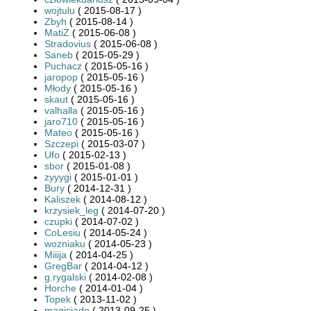
wojtulu
( 2015-08-17 )
Zbyh
( 2015-08-14 )
MatiZ
( 2015-06-08 )
Stradovius
( 2015-06-08 )
Saneb
( 2015-05-29 )
Puchacz
( 2015-05-16 )
jaropop
( 2015-05-16 )
Młody
( 2015-05-16 )
skaut
( 2015-05-16 )
valhalla
( 2015-05-16 )
jaro710
( 2015-05-16 )
Mateo
( 2015-05-16 )
Szczepi
( 2015-03-07 )
Ufo
( 2015-02-13 )
sbor
( 2015-01-08 )
zyyygi
( 2015-01-01 )
Bury
( 2014-12-31 )
Kaliszek
( 2014-08-12 )
krzysiek_leg
( 2014-07-20 )
czupki
( 2014-07-02 )
CoLesiu
( 2014-05-24 )
wozniaku
( 2014-05-23 )
Miiija
( 2014-04-25 )
GregBar
( 2014-04-12 )
g.rygalski
( 2014-02-08 )
Horche
( 2014-01-04 )
Topek
( 2013-11-02 )
magicjade
( 2013-09-25 )