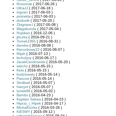
Rosomak
( 2017-06-26 )
UltraJJ
( 2017-06-18 )
ingvarr
( 2017-06-03 )
piotrekla
( 2017-06-03 )
dodoelk
( 2017-05-20 )
Zbigniew.I
( 2017-05-08 )
Wagabunda
( 2017-05-04 )
Hupikao
( 2016-12-06 )
jkiczka
( 2016-09-21 )
Tomek1965
( 2016-08-31 )
darekw
( 2016-08-08 )
Kierunkowy22
( 2016-08-07 )
Mijah
( 2016-07-13 )
lechulysy
( 2016-06-17 )
JacekCendrowski
( 2016-05-20 )
wiecho
( 2016-05-15 )
Keto
( 2016-05-15 )
bodziowaty
( 2016-05-14 )
Pascow
( 2016-05-14 )
Sindbad
( 2016-05-07 )
hiacynt
( 2016-05-07 )
luniek88
( 2016-05-02 )
Bambo
( 2016-04-23 )
Kapitan Sakwa
( 2016-04-23 )
Hipcia_i_Hipek
( 2016-04-17 )
MichalGorka
( 2016-03-26 )
KiESWY
( 2015-09-12 )
człowiekdariusz
( 2015-09-04 )