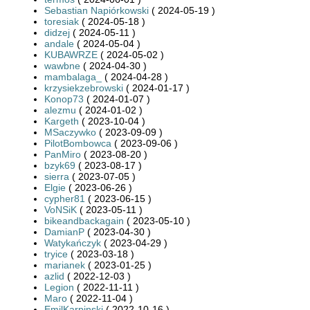
Sebastian Napiórkowski
( 2024-05-19 )
toresiak
( 2024-05-18 )
didzej
( 2024-05-11 )
andale
( 2024-05-04 )
KUBAWRZE
( 2024-05-02 )
wawbne
( 2024-04-30 )
mambalaga_
( 2024-04-28 )
krzysiekzebrowski
( 2024-01-17 )
Konop73
( 2024-01-07 )
alezmu
( 2024-01-02 )
Kargeth
( 2023-10-04 )
MSaczywko
( 2023-09-09 )
PilotBombowca
( 2023-09-06 )
PanMiro
( 2023-08-20 )
bzyk69
( 2023-08-17 )
sierra
( 2023-07-05 )
Elgie
( 2023-06-26 )
cypher81
( 2023-06-15 )
VoNSiK
( 2023-05-11 )
bikeandbackagain
( 2023-05-10 )
DamianP
( 2023-04-30 )
Watykańczyk
( 2023-04-29 )
tryice
( 2023-03-18 )
marianek
( 2023-01-25 )
azlid
( 2022-12-03 )
Legion
( 2022-11-11 )
Maro
( 2022-11-04 )
EmilKarpinski
( 2022-10-16 )