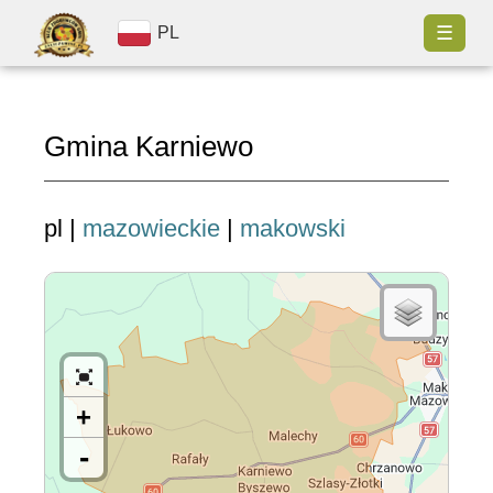
☰
PL
Gmina Karniewo
pl |
mazowieckie
|
makowski
+
-