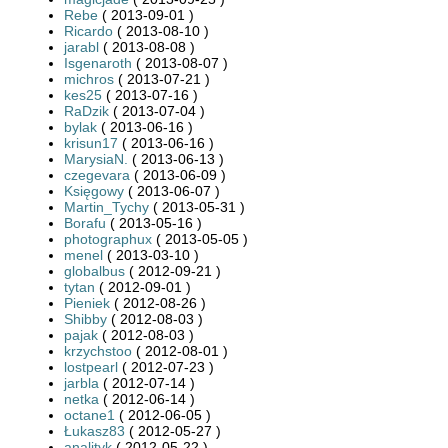
Rebe
( 2013-09-01 )
Ricardo
( 2013-08-10 )
jarabl
( 2013-08-08 )
Isgenaroth
( 2013-08-07 )
michros
( 2013-07-21 )
kes25
( 2013-07-16 )
RaDzik
( 2013-07-04 )
bylak
( 2013-06-16 )
krisun17
( 2013-06-16 )
MarysiaN.
( 2013-06-13 )
czegevara
( 2013-06-09 )
Księgowy
( 2013-06-07 )
Martin_Tychy
( 2013-05-31 )
Borafu
( 2013-05-16 )
photographux
( 2013-05-05 )
menel
( 2013-03-10 )
globalbus
( 2012-09-21 )
tytan
( 2012-09-01 )
Pieniek
( 2012-08-26 )
Shibby
( 2012-08-03 )
pajak
( 2012-08-03 )
krzychstoo
( 2012-08-01 )
lostpearl
( 2012-07-23 )
jarbla
( 2012-07-14 )
netka
( 2012-06-14 )
octane1
( 2012-06-05 )
Łukasz83
( 2012-05-27 )
analityk
( 2012-05-22 )