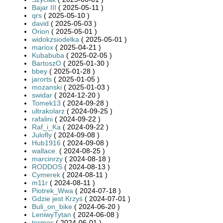
Bajar III
( 2025-05-11 )
qrs
( 2025-05-10 )
david
( 2025-05-03 )
Orion
( 2025-05-01 )
widokzsiodelka
( 2025-05-01 )
mariox
( 2025-04-21 )
Kubabuba
( 2025-02-05 )
BartoszO
( 2025-01-30 )
bbey
( 2025-01-28 )
jarorts
( 2025-01-05 )
mozanski
( 2025-01-03 )
swidar
( 2024-12-20 )
Tomek13
( 2024-09-28 )
ultrakolarz
( 2024-09-25 )
rafalini
( 2024-09-22 )
Raf_i_Ka
( 2024-09-22 )
Julofly
( 2024-09-08 )
Hub1916
( 2024-09-08 )
wallace.
( 2024-08-25 )
marcinrzy
( 2024-08-18 )
RODDOS
( 2024-08-13 )
Cymerek
( 2024-08-11 )
m11r
( 2024-08-11 )
Piotrek_Wwa
( 2024-07-18 )
Gdzie jest Krzyś
( 2024-07-01 )
Buli_on_bike
( 2024-06-20 )
LeniwyTytan
( 2024-06-08 )
termos
( 2024-06-01 )