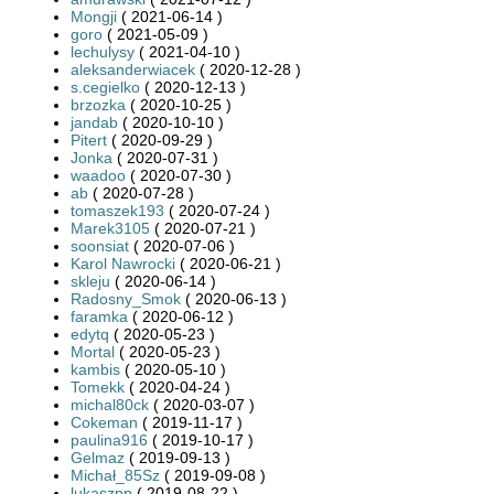
Mongji
( 2021-06-14 )
goro
( 2021-05-09 )
lechulysy
( 2021-04-10 )
aleksanderwiacek
( 2020-12-28 )
s.cegielko
( 2020-12-13 )
brzozka
( 2020-10-25 )
jandab
( 2020-10-10 )
Pitert
( 2020-09-29 )
Jonka
( 2020-07-31 )
waadoo
( 2020-07-30 )
ab
( 2020-07-28 )
tomaszek193
( 2020-07-24 )
Marek3105
( 2020-07-21 )
soonsiat
( 2020-07-06 )
Karol Nawrocki
( 2020-06-21 )
skleju
( 2020-06-14 )
Radosny_Smok
( 2020-06-13 )
faramka
( 2020-06-12 )
edytq
( 2020-05-23 )
Mortal
( 2020-05-23 )
kambis
( 2020-05-10 )
Tomekk
( 2020-04-24 )
michal80ck
( 2020-03-07 )
Cokeman
( 2019-11-17 )
paulina916
( 2019-10-17 )
Gelmaz
( 2019-09-13 )
Michał_85Sz
( 2019-09-08 )
lukaszpp
( 2019-08-22 )