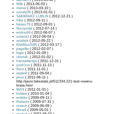
Wilk
( 2013-05-03 )
menel
( 2013-03-10 )
uszaty99
( 2013-01-01 )
SAKWIARZ-LUBLIN
( 2012-12-21 )
h4te
( 2012-09-11 )
lukasz78
( 2012-09-01 )
Nurzyniak
( 2012-07-14 )
endriu68
( 2012-06-07 )
octane1
( 2012-06-04 )
analityk
( 2012-05-22 )
KlaWisz2580
( 2012-03-17 )
pagaille
( 2012-02-07 )
login
( 2012-01-09 )
chomik.
( 2012-01-02 )
transatlantyk
( 2011-12-31 )
yosh1no
( 2011-11-13 )
Ifson
( 2011-11-01 )
wojtekl
( 2011-09-04 )
javor
( 2011-06-11 ) :
http://javor.bikestats.pl/511334,221-test-roweru-
brata.html
Mi59
( 2011-01-01 )
holden
( 2010-01-04 )
erdeka
( 2009-09-11 )
Roberto
( 2009-07-31 )
orzech
( 2009-06-09 )
Miciek
( 2009-05-01 )
michał-z
( 2007-08-03 )