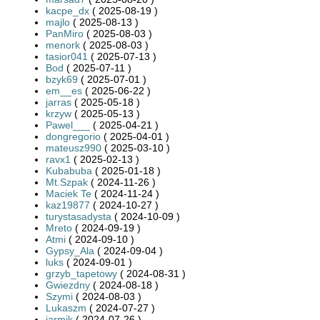
kacpe_dx
( 2025-08-19 )
majlo
( 2025-08-13 )
PanMiro
( 2025-08-03 )
menork
( 2025-08-03 )
tasior041
( 2025-07-13 )
Bod
( 2025-07-11 )
bzyk69
( 2025-07-01 )
em__es
( 2025-06-22 )
jarras
( 2025-05-18 )
krzyw
( 2025-05-13 )
Pawel___
( 2025-04-21 )
dongregorio
( 2025-04-01 )
mateusz990
( 2025-03-10 )
ravx1
( 2025-02-13 )
Kubabuba
( 2025-01-18 )
Mt.Szpak
( 2024-11-26 )
Maciek Te
( 2024-11-24 )
kaz19877
( 2024-10-27 )
turystasadysta
( 2024-10-09 )
Mreto
( 2024-09-19 )
Atmi
( 2024-09-10 )
Gypsy_Ala
( 2024-09-04 )
luks
( 2024-09-01 )
grzyb_tapetowy
( 2024-08-31 )
Gwiezdny
( 2024-08-18 )
Szymi
( 2024-08-03 )
Lukaszm
( 2024-07-27 )
jarmik
( 2024-07-26 )