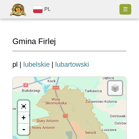
☰
PL
Gmina Firlej
pl |
lubelskie
|
lubartowski
+
-