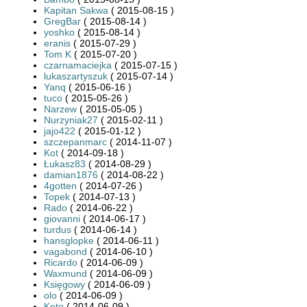
Kapitan Sakwa
( 2015-08-15 )
GregBar
( 2015-08-14 )
yoshko
( 2015-08-14 )
eranis
( 2015-07-29 )
Tom K
( 2015-07-20 )
czarnamaciejka
( 2015-07-15 )
lukaszartyszuk
( 2015-07-14 )
Yanq
( 2015-06-16 )
tuco
( 2015-05-26 )
Narzew
( 2015-05-05 )
Nurzyniak27
( 2015-02-11 )
jajo422
( 2015-01-12 )
szczepanmarc
( 2014-11-07 )
Kot
( 2014-09-18 )
Łukasz83
( 2014-08-29 )
damian1876
( 2014-08-22 )
4gotten
( 2014-07-26 )
Topek
( 2014-07-13 )
Rado
( 2014-06-22 )
giovanni
( 2014-06-17 )
turdus
( 2014-06-14 )
hansglopke
( 2014-06-11 )
vagabond
( 2014-06-10 )
Ricardo
( 2014-06-09 )
Waxmund
( 2014-06-09 )
Księgowy
( 2014-06-09 )
olo
( 2014-06-09 )
Keto
( 2014-06-09 )