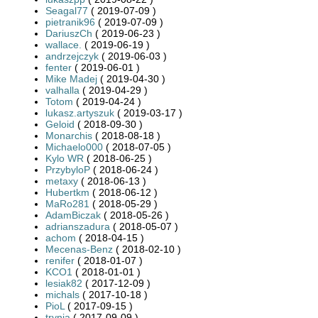
Seagal77
( 2019-07-09 )
pietranik96
( 2019-07-09 )
DariuszCh
( 2019-06-23 )
wallace.
( 2019-06-19 )
andrzejczyk
( 2019-06-03 )
fenter
( 2019-06-01 )
Mike Madej
( 2019-04-30 )
valhalla
( 2019-04-29 )
Totom
( 2019-04-24 )
lukasz.artyszuk
( 2019-03-17 )
Geloid
( 2018-09-30 )
Monarchis
( 2018-08-18 )
Michaelo000
( 2018-07-05 )
Kylo WR
( 2018-06-25 )
PrzybyloP
( 2018-06-24 )
metaxy
( 2018-06-13 )
Hubertkm
( 2018-06-12 )
MaRo281
( 2018-05-29 )
AdamBiczak
( 2018-05-26 )
adrianszadura
( 2018-05-07 )
achom
( 2018-04-15 )
Mecenas-Benz
( 2018-02-10 )
renifer
( 2018-01-07 )
KCO1
( 2018-01-01 )
lesiak82
( 2017-12-09 )
michals
( 2017-10-18 )
PioL
( 2017-09-15 )
trynia
( 2017-09-09 )