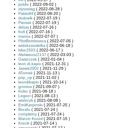
poldix
( 2022-09-02 )
zlyszelag
( 2022-08-28 )
Pablo84
( 2022-08-20 )
dodoelk
( 2022-07-19 )
Pieniek
( 2022-07-19 )
didzej
( 2022-07-16 )
Kofi
( 2022-07-16 )
mariox
( 2022-07-07 )
PilotBombowca
( 2022-07-05 )
widokzsiodelka
( 2022-06-18 )
kibic2503
( 2022-06-17 )
Atelateusz2137
( 2022-03-03 )
Gatarczak
( 2022-01-04 )
leon.di.kapio
( 2021-12-31 )
Jasiek2002
( 2021-11-29 )
ATomek
( 2021-11-13 )
pop_up
( 2021-11-02 )
leondikapio
( 2021-10-14 )
gronioo
( 2021-09-07 )
Kolec
( 2021-08-18 )
Legion
( 2021-08-13 )
wieloryb
( 2021-08-08 )
EmilKarpinski
( 2021-07-25 )
Borafu
( 2021-07-24 )
completny
( 2021-07-24 )
Marcin Kozioł
( 2021-07-15 )
Krecik
( 2021-07-14 )
amurawski
( 2021-07-12 )