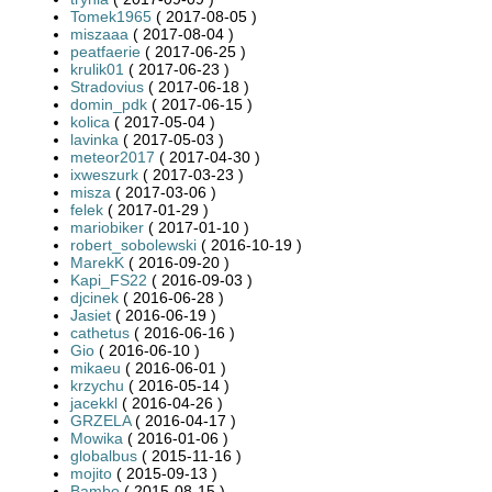
Tomek1965
( 2017-08-05 )
miszaaa
( 2017-08-04 )
peatfaerie
( 2017-06-25 )
krulik01
( 2017-06-23 )
Stradovius
( 2017-06-18 )
domin_pdk
( 2017-06-15 )
kolica
( 2017-05-04 )
lavinka
( 2017-05-03 )
meteor2017
( 2017-04-30 )
ixweszurk
( 2017-03-23 )
misza
( 2017-03-06 )
felek
( 2017-01-29 )
mariobiker
( 2017-01-10 )
robert_sobolewski
( 2016-10-19 )
MarekK
( 2016-09-20 )
Kapi_FS22
( 2016-09-03 )
djcinek
( 2016-06-28 )
Jasiet
( 2016-06-19 )
cathetus
( 2016-06-16 )
Gio
( 2016-06-10 )
mikaeu
( 2016-06-01 )
krzychu
( 2016-05-14 )
jacekkl
( 2016-04-26 )
GRZELA
( 2016-04-17 )
Mowika
( 2016-01-06 )
globalbus
( 2015-11-16 )
mojito
( 2015-09-13 )
Bambo
( 2015-08-15 )