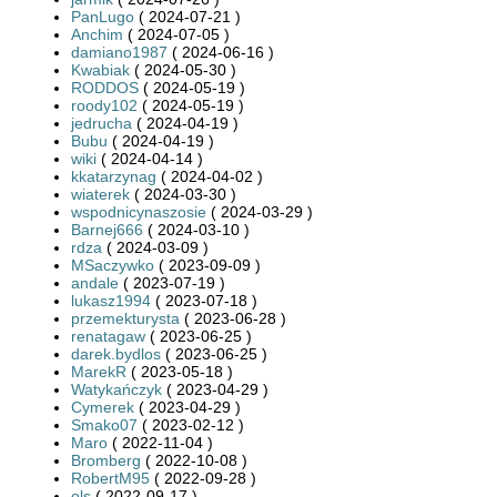
PanLugo
( 2024-07-21 )
Anchim
( 2024-07-05 )
damiano1987
( 2024-06-16 )
Kwabiak
( 2024-05-30 )
RODDOS
( 2024-05-19 )
roody102
( 2024-05-19 )
jedrucha
( 2024-04-19 )
Bubu
( 2024-04-19 )
wiki
( 2024-04-14 )
kkatarzynag
( 2024-04-02 )
wiaterek
( 2024-03-30 )
wspodnicynaszosie
( 2024-03-29 )
Barnej666
( 2024-03-10 )
rdza
( 2024-03-09 )
MSaczywko
( 2023-09-09 )
andale
( 2023-07-19 )
lukasz1994
( 2023-07-18 )
przemekturysta
( 2023-06-28 )
renatagaw
( 2023-06-25 )
darek.bydlos
( 2023-06-25 )
MarekR
( 2023-05-18 )
Watykańczyk
( 2023-04-29 )
Cymerek
( 2023-04-29 )
Smako07
( 2023-02-12 )
Maro
( 2022-11-04 )
Bromberg
( 2022-10-08 )
RobertM95
( 2022-09-28 )
ols
( 2022-09-17 )