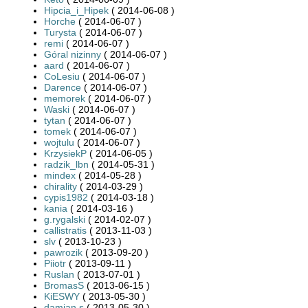
Hipcia_i_Hipek
( 2014-06-08 )
Horche
( 2014-06-07 )
Turysta
( 2014-06-07 )
remi
( 2014-06-07 )
Góral nizinny
( 2014-06-07 )
aard
( 2014-06-07 )
CoLesiu
( 2014-06-07 )
Darence
( 2014-06-07 )
memorek
( 2014-06-07 )
Waski
( 2014-06-07 )
tytan
( 2014-06-07 )
tomek
( 2014-06-07 )
wojtulu
( 2014-06-07 )
KrzysiekP
( 2014-06-05 )
radzik_lbn
( 2014-05-31 )
mindex
( 2014-05-28 )
chirality
( 2014-03-29 )
cypis1982
( 2014-03-18 )
kania
( 2014-03-16 )
g.rygalski
( 2014-02-07 )
callistratis
( 2013-11-03 )
slv
( 2013-10-23 )
pawrozik
( 2013-09-20 )
Piiotr
( 2013-09-11 )
Ruslan
( 2013-07-01 )
BromasS
( 2013-06-15 )
KiESWY
( 2013-05-30 )
damian.s
( 2013-05-30 )