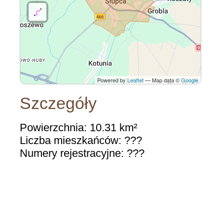
Powered by
Leaflet
— Map data ©
Google
Szczegóły
Powierzchnia: 10.31 km²
Liczba mieszkańców: ???
Numery rejestracyjne: ???