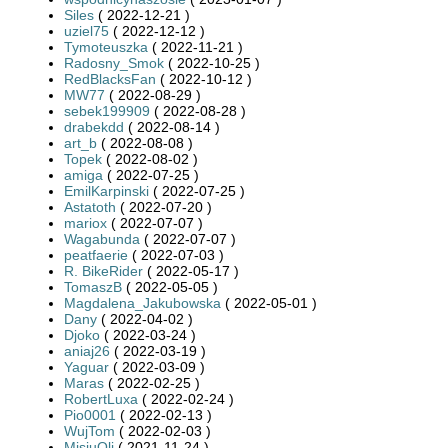
Siles
( 2022-12-21 )
uziel75
( 2022-12-12 )
Tymoteuszka
( 2022-11-21 )
Radosny_Smok
( 2022-10-25 )
RedBlacksFan
( 2022-10-12 )
MW77
( 2022-08-29 )
sebek199909
( 2022-08-28 )
drabekdd
( 2022-08-14 )
art_b
( 2022-08-08 )
Topek
( 2022-08-02 )
amiga
( 2022-07-25 )
EmilKarpinski
( 2022-07-25 )
Astatoth
( 2022-07-20 )
mariox
( 2022-07-07 )
Wagabunda
( 2022-07-07 )
peatfaerie
( 2022-07-03 )
R. BikeRider
( 2022-05-17 )
TomaszB
( 2022-05-05 )
Magdalena_Jakubowska
( 2022-05-01 )
Dany
( 2022-04-02 )
Djoko
( 2022-03-24 )
aniaj26
( 2022-03-19 )
Yaguar
( 2022-03-09 )
Maras
( 2022-02-25 )
RobertLuxa
( 2022-02-24 )
Pio0001
( 2022-02-13 )
WujTom
( 2022-02-03 )
MisiuOli
( 2021-11-24 )