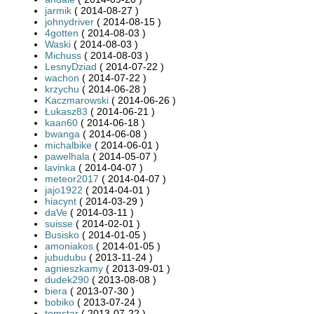
jarmik
( 2014-08-27 )
johnydriver
( 2014-08-15 )
4gotten
( 2014-08-03 )
Waski
( 2014-08-03 )
Michuss
( 2014-08-03 )
LesnyDziad
( 2014-07-22 )
wachon
( 2014-07-22 )
krzychu
( 2014-06-28 )
Kaczmarowski
( 2014-06-26 )
Łukasz83
( 2014-06-21 )
kaan60
( 2014-06-18 )
bwanga
( 2014-06-08 )
michalbike
( 2014-06-01 )
pawelhala
( 2014-05-07 )
lavinka
( 2014-04-07 )
meteor2017
( 2014-04-07 )
jajo1922
( 2014-04-01 )
hiacynt
( 2014-03-29 )
daVe
( 2014-03-11 )
suisse
( 2014-02-01 )
Busisko
( 2014-01-05 )
amoniakos
( 2014-01-05 )
jubudubu
( 2013-11-24 )
agnieszkamy
( 2013-09-01 )
dudek290
( 2013-08-08 )
biera
( 2013-07-30 )
bobiko
( 2013-07-24 )
tomstar
( 2013-07-22 )