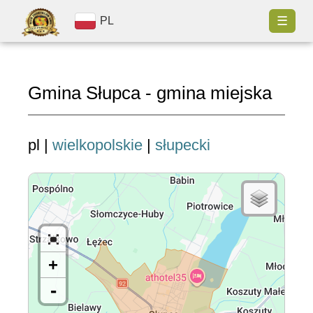
☰
PL
Gmina Słupca - gmina miejska
pl |
wielkopolskie
|
słupecki
+
-