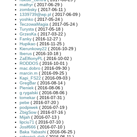
mathyr
( 2017-06-29 )
zombsky
( 2017-06-11 )
1339739@wp.pl
( 2017-06-09 )
yoshko
( 2017-05-24 )
TeczowaMagia
( 2017-05-24 )
Turysta
( 2017-05-18 )
GrzesKa
( 2017-03-22 )
Fanky
( 2016-12-27 )
Hupikao
( 2016-11-25 )
Kierunkowy22
( 2016-10-29 )
Iberus
( 2016-10-18 )
ZaElfionyPL
( 2016-10-02 )
RODDOS
( 2016-10-01 )
mac.dobro
( 2016-09-30 )
marcin.m
( 2016-09-25 )
Kapi_FS22
( 2016-09-03 )
GregBar
( 2016-08-14 )
Pieniek
( 2016-08-06 )
g.rygalski
( 2016-08-06 )
tomekar
( 2016-07-31 )
pebe
( 2016-07-20 )
podpiwek
( 2016-07-19 )
ZbigSow
( 2016-07-16 )
Mijah
( 2016-07-13 )
lipciu71
( 2016-07-10 )
Josif666
( 2016-07-10 )
Baka Yabashi
( 2016-06-25 )
człowiek-dzik
( 2016-06-11 )