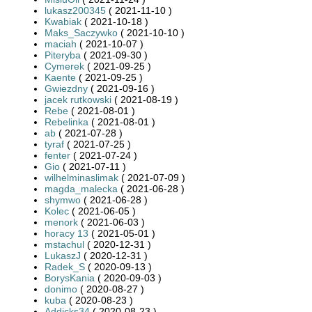
lukasz200345
( 2021-11-10 )
Kwabiak
( 2021-10-18 )
Maks_Saczywko
( 2021-10-10 )
maciah
( 2021-10-07 )
Piteryba
( 2021-09-30 )
Cymerek
( 2021-09-25 )
Kaente
( 2021-09-25 )
Gwiezdny
( 2021-09-16 )
jacek rutkowski
( 2021-08-19 )
Rebe
( 2021-08-01 )
Rebelinka
( 2021-08-01 )
ab
( 2021-07-28 )
tyraf
( 2021-07-25 )
fenter
( 2021-07-24 )
Gio
( 2021-07-11 )
wilhelminaslimak
( 2021-07-09 )
magda_malecka
( 2021-06-28 )
shymwo
( 2021-06-28 )
Kolec
( 2021-06-05 )
menork
( 2021-06-03 )
horacy 13
( 2021-05-01 )
mstachul
( 2020-12-31 )
LukaszJ
( 2020-12-31 )
Radek_S
( 2020-09-13 )
BorysKania
( 2020-09-03 )
donimo
( 2020-08-27 )
kuba
( 2020-08-23 )
Addicks34
( 2020-08-23 )