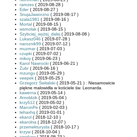
ramzes
( 2019-08-28 )
Eder
( 2019-08-27 )
SnujaJaworzno
( 2019-08-17 )
szala1981
( 2019-08-16 )
Mortal
( 2019-08-15 )
wsmolak
( 2019-08-15 )
Szybciej_wyżej_dalej
( 2019-08-08 )
Lukasz046
( 2019-07-28 )
naroznik99
( 2019-07-12 )
muzmar
( 2019-07-03 )
czupki
( 2019-07-02 )
mikoy
( 2019-06-23 )
Karol Nawrocki
( 2019-06-21 )
Żubr
( 2019-06-16 )
mzungu
( 2019-05-29 )
veepek
( 2019-05-25 )
Grzegorz Świtalski
( 2019-05-21 ) : Niesamowicie
piękne malowidła w kościele św. Leonarda.
kawerna
( 2019-05-14 )
Arnoldzik
( 2019-05-04 )
krzy512
( 2019-05-02 )
MarcinPe
( 2019-02-03 )
tehaxhq
( 2019-01-01 )
ekarol
( 2018-12-10 )
ekarolna
( 2018-12-07 )
przemekturysta
( 2018-10-17 )
krzyw
( 2018-10-04 )
czerkaw
( 2018-09-23 )