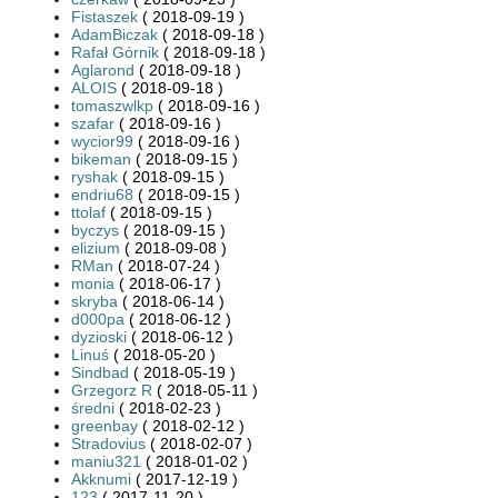
Fistaszek
( 2018-09-19 )
AdamBiczak
( 2018-09-18 )
Rafał Górnik
( 2018-09-18 )
Aglarond
( 2018-09-18 )
ALOIS
( 2018-09-18 )
tomaszwlkp
( 2018-09-16 )
szafar
( 2018-09-16 )
wycior99
( 2018-09-16 )
bikeman
( 2018-09-15 )
ryshak
( 2018-09-15 )
endriu68
( 2018-09-15 )
ttolaf
( 2018-09-15 )
byczys
( 2018-09-15 )
elizium
( 2018-09-08 )
RMan
( 2018-07-24 )
monia
( 2018-06-17 )
skryba
( 2018-06-14 )
d000pa
( 2018-06-12 )
dyzioski
( 2018-06-12 )
Linuś
( 2018-05-20 )
Sindbad
( 2018-05-19 )
Grzegorz R
( 2018-05-11 )
średni
( 2018-02-23 )
greenbay
( 2018-02-12 )
Stradovius
( 2018-02-07 )
maniu321
( 2018-01-02 )
Akknumi
( 2017-12-19 )
123
( 2017-11-20 )