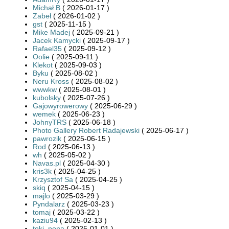
Michał B
( 2026-01-17 )
Zabeł
( 2026-01-02 )
gst
( 2025-11-15 )
Mike Madej
( 2025-09-21 )
Jacek Kamycki
( 2025-09-17 )
Rafael35
( 2025-09-12 )
Oolie
( 2025-09-11 )
Klekot
( 2025-09-03 )
Byku
( 2025-08-02 )
Neru Kross
( 2025-08-02 )
wwwkw
( 2025-08-01 )
kubolsky
( 2025-07-26 )
Gajowyrowerowy
( 2025-06-29 )
wemek
( 2025-06-23 )
JohnyTRS
( 2025-06-18 )
Photo Gallery Robert Radajewski
( 2025-06-17 )
pawrozik
( 2025-06-15 )
Rod
( 2025-06-13 )
wh
( 2025-05-02 )
Navas.pl
( 2025-04-30 )
kris3k
( 2025-04-25 )
Krzysztof Sa
( 2025-04-25 )
skiq
( 2025-04-15 )
majlo
( 2025-03-29 )
Pyndalarz
( 2025-03-23 )
tomaj
( 2025-03-22 )
kaziu94
( 2025-02-13 )
toki_pona
( 2025-01-01 )