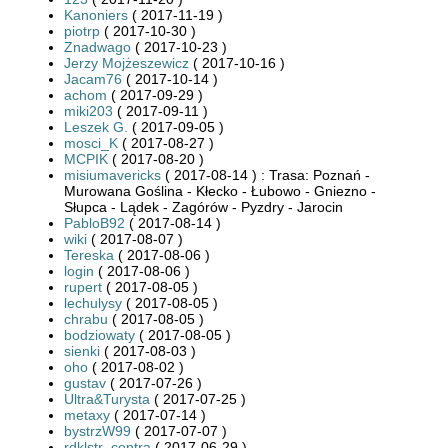
Kanoniers
( 2017-11-19 )
piotrp
( 2017-10-30 )
Znadwago
( 2017-10-23 )
Jerzy Mojżeszewicz
( 2017-10-16 )
Jacam76
( 2017-10-14 )
achom
( 2017-09-29 )
miki203
( 2017-09-11 )
Leszek G.
( 2017-09-05 )
mosci_K
( 2017-08-27 )
MCPIK
( 2017-08-20 )
misiumavericks
( 2017-08-14 ) : Trasa: Poznań -
Murowana Goślina - Kłecko - Łubowo - Gniezno -
Słupca - Lądek - Zagórów - Pyzdry - Jarocin
PabloB92
( 2017-08-14 )
wiki
( 2017-08-07 )
Tereska
( 2017-08-06 )
login
( 2017-08-06 )
rupert
( 2017-08-05 )
lechulysy
( 2017-08-05 )
chrabu
( 2017-08-05 )
bodziowaty
( 2017-08-05 )
sienki
( 2017-08-03 )
oho
( 2017-08-02 )
gustav
( 2017-07-26 )
Ultra&Turysta
( 2017-07-25 )
metaxy
( 2017-07-14 )
bystrzW99
( 2017-07-07 )
rdklstr_centra
( 2017-06-29 )