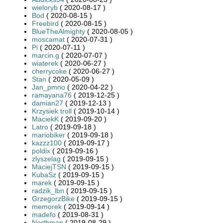
wieloryb
( 2020-08-17 )
Bod
( 2020-08-15 )
Freebird
( 2020-08-15 )
BlueTheAlmighty
( 2020-08-05 )
moscamat
( 2020-07-31 )
Pi
( 2020-07-11 )
marcin.g
( 2020-07-07 )
wiaterek
( 2020-06-27 )
cherrycoke
( 2020-06-27 )
Stan
( 2020-05-09 )
Jan_pmno
( 2020-04-22 )
ramayana76
( 2019-12-25 )
damian27
( 2019-12-13 )
Krzysiek troll
( 2019-10-14 )
MaciekK
( 2019-09-20 )
Latro
( 2019-09-18 )
mariobiker
( 2019-09-18 )
kazzz100
( 2019-09-17 )
poldix
( 2019-09-16 )
zlyszelag
( 2019-09-15 )
MaciejTSN
( 2019-09-15 )
KubaSz
( 2019-09-15 )
marek
( 2019-09-15 )
radzik_lbn
( 2019-09-15 )
GrzegorzBike
( 2019-09-15 )
memorek
( 2019-09-14 )
madefo
( 2019-08-31 )
Northman
( 2019-08-29 )