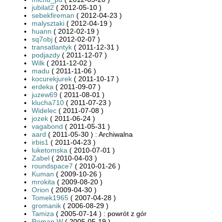
jubilat2
( 2012-05-10 )
sebekfireman
( 2012-04-23 )
malysztaki
( 2012-04-19 )
huann
( 2012-02-19 )
sq7obj
( 2012-02-07 )
transatlantyk
( 2011-12-31 )
podjazdy
( 2011-12-07 )
Wilk
( 2011-12-02 )
madu
( 2011-11-06 )
kocurekjurek
( 2011-10-17 )
erdeka
( 2011-09-07 )
juzew69
( 2011-08-01 )
klucha710
( 2011-07-23 )
Widelec
( 2011-07-08 )
jozek
( 2011-06-24 )
vagabond
( 2011-05-31 )
aard
( 2011-05-30 ) : Archiwalna
irbis1
( 2011-04-23 )
luketomska
( 2010-07-01 )
Zabel
( 2010-04-03 )
roundspace7
( 2010-01-26 )
Kuman
( 2009-10-26 )
mrokita
( 2009-08-20 )
Orion
( 2009-04-30 )
Tomek1965
( 2007-04-28 )
gromanik
( 2006-08-29 )
Tamiza
( 2005-07-14 ) : powrót z gór
Roman W
( 2005-05-19 )