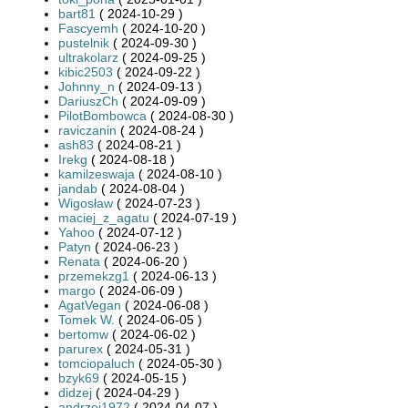
bart81
( 2024-10-29 )
Fascyemh
( 2024-10-20 )
pustelnik
( 2024-09-30 )
ultrakolarz
( 2024-09-25 )
kibic2503
( 2024-09-22 )
Johnny_n
( 2024-09-13 )
DariuszCh
( 2024-09-09 )
PilotBombowca
( 2024-08-30 )
raviczanin
( 2024-08-24 )
ash83
( 2024-08-21 )
Irekg
( 2024-08-18 )
kamilzeswaja
( 2024-08-10 )
jandab
( 2024-08-04 )
Wigosław
( 2024-07-23 )
maciej_z_agatu
( 2024-07-19 )
Yahoo
( 2024-07-12 )
Patyn
( 2024-06-23 )
Renata
( 2024-06-20 )
przemekzg1
( 2024-06-13 )
margo
( 2024-06-09 )
AgatVegan
( 2024-06-08 )
Tomek W.
( 2024-06-05 )
bertomw
( 2024-06-02 )
parurex
( 2024-05-31 )
tomciopaluch
( 2024-05-30 )
bzyk69
( 2024-05-15 )
didzej
( 2024-04-29 )
andrzej1972
( 2024-04-07 )