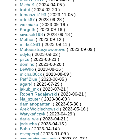
Michał1
( 2024-04-05 )
trutut
( 2024-02-20 )
tomaszek193
( 2023-11-05 )
artek67
( 2023-09-28 )
wozniaku
( 2023-09-19 )
Kargeth
( 2023-09-18 )
siwusek198
( 2023-09-13 )
Methos
( 2023-09-12 )
mirko1981
( 2023-09-11 )
Mateusztrasyrowerowe
( 2023-09-09 )
edytq
( 2023-09-02 )
pirzu
( 2023-08-21 )
domino
( 2023-08-20 )
LeWho
( 2023-08-15 )
michal80ck
( 2023-08-09 )
PaffiBlue
( 2023-08-05 )
agart4
( 2023-07-29 )
jakub_mk
( 2023-07-21 )
Robert Radajewski
( 2023-06-21 )
Na_szuter
( 2023-06-09 )
damianopantani
( 2023-05-30 )
Arek Wojciechowski
( 2023-05-16 )
Watykańczyk
( 2023-04-29 )
daria_wie
( 2023-04-21 )
jedrucha
( 2023-04-15 )
Bubu
( 2023-04-14 )
escaperpl
( 2023-01-09 )
wspodnicynaszosie
( 2023-01-07 )