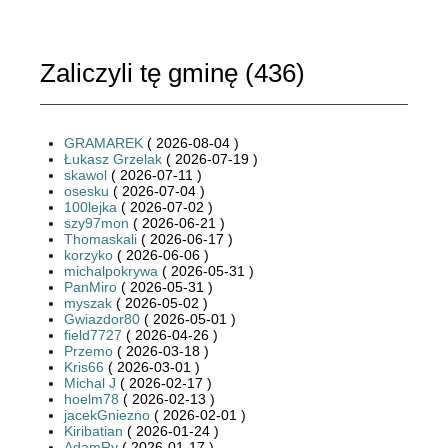
Zaliczyli tę gminę (
436
)
GRAMAREK
( 2026-08-04 )
Łukasz Grzelak
( 2026-07-19 )
skawol
( 2026-07-11 )
osesku
( 2026-07-04 )
100lejka
( 2026-07-02 )
szy97mon
( 2026-06-21 )
Thomaskali
( 2026-06-17 )
korzyko
( 2026-06-06 )
michalpokrywa
( 2026-05-31 )
PanMiro
( 2026-05-31 )
myszak
( 2026-05-02 )
Gwiazdor80
( 2026-05-01 )
field7727
( 2026-04-26 )
Przemo
( 2026-03-18 )
Kris66
( 2026-03-01 )
Michal J
( 2026-02-17 )
hoelm78
( 2026-02-13 )
jacekGniezno
( 2026-02-01 )
Kiribatian
( 2026-01-24 )
AdamRy
( 2026-01-17 )