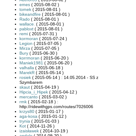
emes
( 2015-08-02 )
tomek
( 2015-08-01 )
bikeandfire
( 2015-08-01 )
Rado
( 2015-08-01 )
wallace.
( 2015-08-01 )
pabloxt
( 2015-08-01 )
remi
( 2015-07-31 )
kormoran
( 2015-07-24 )
Legion
( 2015-07-05 )
Mirza
( 2015-07-05 )
Bury
( 2015-06-30 )
korrmoran
( 2015-06-20 )
Maniek1981
( 2015-06-20 )
valhalla
( 2015-06-18 )
MarekR
( 2015-05-14 )
rosiek
( 2015-05-14 ) : 14.05.2014 - SS z
Szymbarem
skaut
( 2015-04-19 )
Hipcia_i_Hipek
( 2015-04-12 )
mercanto
( 2015-03-02 )
rmk
( 2015-02-18 ) :
http://ridewithgps.com/routes/7026006
krzys80
( 2015-01-17 )
aga-kosa
( 2015-01-12 )
trynia
( 2015-01-03 )
Kot
( 2014-11-26 )
izaisławek
( 2014-10-19 )
andale
( 2014-09-20 )