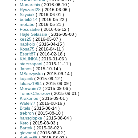
Monarchis
( 2016-06-10 )
Ryszard28
( 2016-06-06 )
Szyciak
( 2016-06-01 )
bobik314
( 2016-05-22 )
motabo
( 2016-05-21 )
Focusbike
( 2016-05-12 )
Hajle Selassie
( 2016-05-08 )
kes25
( 2016-05-07 )
naokolo
( 2016-04-15 )
Kosa75
( 2016-04-11 )
Esprit87
( 2016-02-18 )
KALINKA
( 2016-01-06 )
starszapani
( 2015-11-11 )
Janos
( 2015-10-14 )
MSaczywko
( 2015-09-14 )
kujacik
( 2015-09-12 )
lukasz1994
( 2015-09-09 )
Morwain72
( 2015-09-06 )
TomekChorzow
( 2015-09-01 )
Krakonos
( 2015-09-01 )
Wafel77
( 2015-08-16 )
Bitels
( 2015-08-14 )
trebron
( 2015-08-10 )
hansglopke
( 2015-08-04 )
Keto
( 2015-08-03 )
Bartek
( 2015-08-02 )
giovanni
( 2015-08-02 )
Author85
( 2015-08-02 )