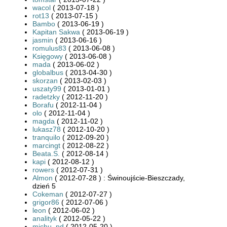
wacol
( 2013-07-18 )
rot13
( 2013-07-15 )
Bambo
( 2013-06-19 )
Kapitan Sakwa
( 2013-06-19 )
jasmin
( 2013-06-16 )
romulus83
( 2013-06-08 )
Księgowy
( 2013-06-08 )
mada
( 2013-06-02 )
globalbus
( 2013-04-30 )
skorzan
( 2013-02-03 )
uszaty99
( 2013-01-01 )
radetzky
( 2012-11-20 )
Borafu
( 2012-11-04 )
olo
( 2012-11-04 )
magda
( 2012-11-02 )
lukasz78
( 2012-10-20 )
tranquilo
( 2012-09-20 )
marcingt
( 2012-08-22 )
Beata.S.
( 2012-08-14 )
kapi
( 2012-08-12 )
rowers
( 2012-07-31 )
Almon
( 2012-07-28 ) : Świnoujście-Bieszczady,
dzień 5
Cokeman
( 2012-07-27 )
grigor86
( 2012-07-06 )
leon
( 2012-06-02 )
analityk
( 2012-05-22 )
michu_pd
( 2012-05-20 )