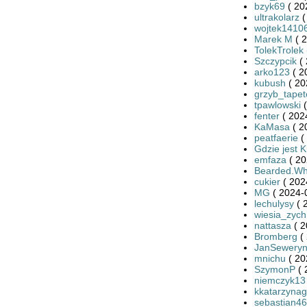
bzyk69
( 20
ultrakolarz
(
wojtek1410
Marek M
( 2
TolekTrolek
Szczypcik
(
arko123
( 2
kubush
( 20
grzyb_tape
tpawlowski
(
fenter
( 202
KaMasa
( 2
peatfaerie
(
Gdzie jest K
emfaza
( 20
Bearded.Wh
cukier
( 202
MG
( 2024-
lechulysy
( 
wiesia_zych
nattasza
( 2
Bromberg
( 
JanSewery
mnichu
( 20
SzymonP
( 
niemczyk13
kkatarzynag
sebastian4