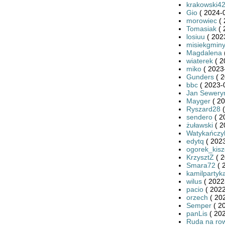
krakowski4
Gio
( 2024-0
morowiec
( 
Tomasiak
( 
losiuu
( 202
misiekgmin
Magdalena
wiaterek
( 2
miko
( 2023
Gunders
( 2
bbc
( 2023-
Jan Sewery
Mayger
( 20
Ryszard28
(
sendero
( 2
żuławski
( 2
Watykańczy
edytq
( 2023
ogorek_kis
KrzysztZ
( 2
Smara72
( 
kamilpartyk
wilus
( 2022
pacio
( 2022
orzech
( 20
Semper
( 2
panLis
( 202
Ruda na ro