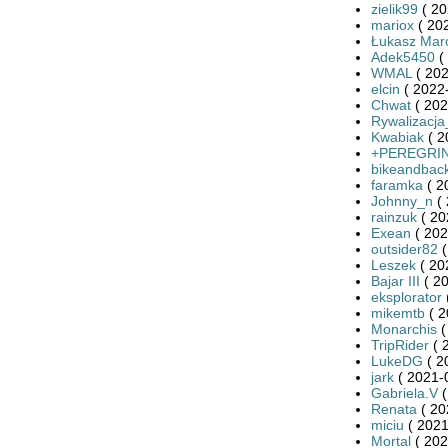
zielik99
( 20
mariox
( 20
Łukasz Mar
Adek5450
(
WMAL
( 202
elcin
( 2022-
Chwat
( 202
Rywalizacj
Kwabiak
( 2
+PEREGRINU
bikeandbac
faramka
( 2
Johnny_n
( 
rainzuk
( 20
Exean
( 202
outsider82
(
Leszek
( 20
Bajar III
( 20
eksplorator
mikemtb
( 2
Monarchis
(
TripRider
( 
LukeDG
( 2
jark
( 2021-
Gabriela.V
(
Renata
( 20
miciu
( 2021
Mortal
( 202