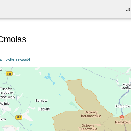
Lis
Cmolas
e
|
kolbuszowski