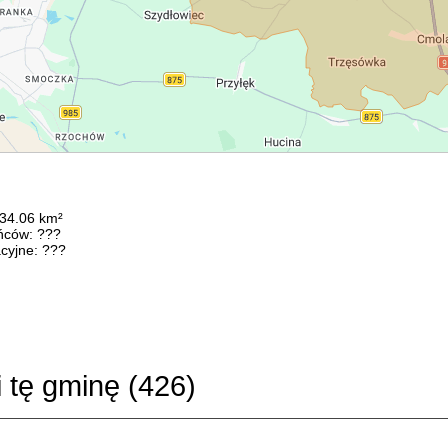
134.06 km²
ńców: ???
cyjne: ???
i tę gminę (
426
)