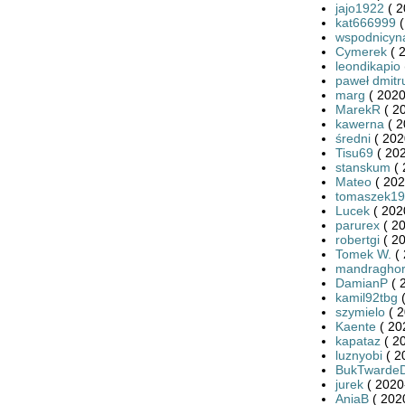
jajo1922
( 2
kat666999
(
wspodnicyn
Cymerek
( 
leondikapio
paweł dmitr
marg
( 2020
MarekR
( 2
kawerna
( 2
średni
( 202
Tisu69
( 202
stanskum
( 
Mateo
( 202
tomaszek19
Lucek
( 202
parurex
( 20
robertgi
( 20
Tomek W.
( 
mandragho
DamianP
( 
kamil92tbg
(
szymielo
( 2
Kaente
( 20
kapataz
( 2
luznyobi
( 2
BukTwarde
jurek
( 2020
AniaB
( 202