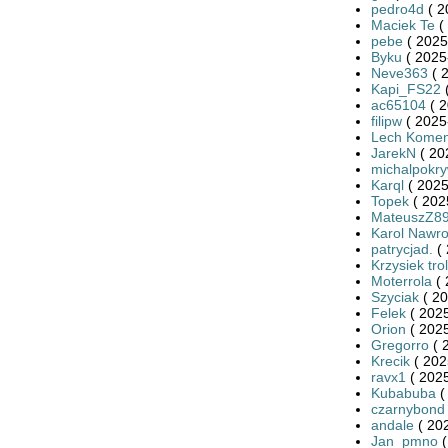
pedro4d
( 2
Maciek Te
(
pebe
( 2025
Byku
( 2025
Neve363
( 
Kapi_FS22
(
ac65104
( 2
filipw
( 2025
Lech Kome
JarekN
( 20
michalpokr
Karql
( 2025
Topek
( 202
MateuszZ8
Karol Nawro
patrycjad.
( 
Krzysiek trol
Moterrola
( 
Szyciak
( 20
Felek
( 2025
Orion
( 2025
Gregorro
( 
Krecik
( 202
ravx1
( 2025
Kubabuba
(
czarnybond
andale
( 202
Jan_pmno
(