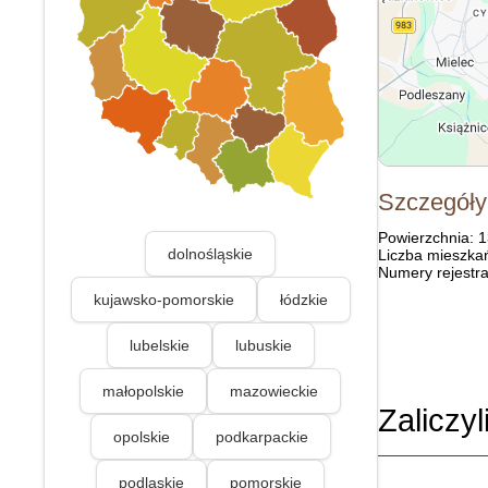
Szczegóły
Powierzchnia: 
dolnośląskie
Liczba mieszka
Numery rejestra
kujawsko-pomorskie
łódzkie
lubelskie
lubuskie
małopolskie
mazowieckie
Zaliczyl
opolskie
podkarpackie
podlaskie
pomorskie