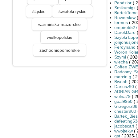
Pandzior
( 2
Smikumigz
(
śląskie
świetokrzyskie
BartekTomc
Rowersław
(
termos
( 20
warmińsko-mazurskie
empire5527
DarekDaro
(
wielkopolskie
Szybki Lope
jonjonusjon
Ferdynand
(
zachodniopomorskie
Woron Kola
Szymi
( 202
wiecha
( 20
Coffee ZWE
Radosny_S
marcin.g
( 2
Bwoah
( 20
Dariusz90
(
ADRIAN G
welna79
( 2
goal9950
( 
Grzegorz88
chester900
Bartek_Bie
defeating53
jacobscarf
(
wwojtekw
( 
gst
( 2025-1