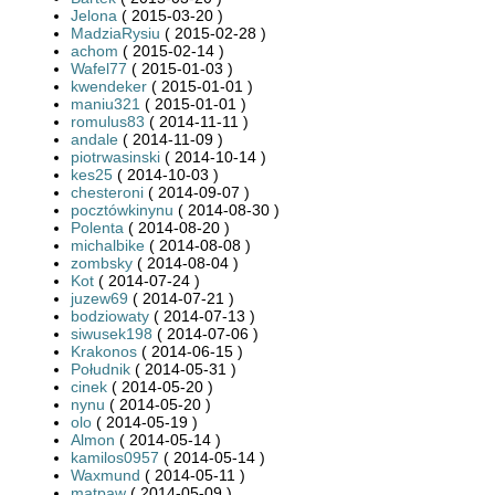
Jelona
( 2015-03-20 )
MadziaRysiu
( 2015-02-28 )
achom
( 2015-02-14 )
Wafel77
( 2015-01-03 )
kwendeker
( 2015-01-01 )
maniu321
( 2015-01-01 )
romulus83
( 2014-11-11 )
andale
( 2014-11-09 )
piotrwasinski
( 2014-10-14 )
kes25
( 2014-10-03 )
chesteroni
( 2014-09-07 )
pocztówkinynu
( 2014-08-30 )
Polenta
( 2014-08-20 )
michalbike
( 2014-08-08 )
zombsky
( 2014-08-04 )
Kot
( 2014-07-24 )
juzew69
( 2014-07-21 )
bodziowaty
( 2014-07-13 )
siwusek198
( 2014-07-06 )
Krakonos
( 2014-06-15 )
Południk
( 2014-05-31 )
cinek
( 2014-05-20 )
nynu
( 2014-05-20 )
olo
( 2014-05-19 )
Almon
( 2014-05-14 )
kamilos0957
( 2014-05-14 )
Waxmund
( 2014-05-11 )
matpaw
( 2014-05-09 )