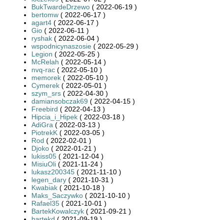
BukTwardeDrzewo
( 2022-06-19 )
bertomw
( 2022-06-17 )
agart4
( 2022-06-17 )
Gio
( 2022-06-11 )
ryshak
( 2022-06-04 )
wspodnicynaszosie
( 2022-05-29 )
Legion
( 2022-05-25 )
McRelah
( 2022-05-14 )
nvq-rac
( 2022-05-10 )
memorek
( 2022-05-10 )
Cymerek
( 2022-05-01 )
szym_srs
( 2022-04-30 )
damiansobczak69
( 2022-04-15 )
Freebird
( 2022-04-13 )
Hipcia_i_Hipek
( 2022-03-18 )
AdiGra
( 2022-03-13 )
PiotrekK
( 2022-03-05 )
Rod
( 2022-02-01 )
Djoko
( 2022-01-21 )
lukiss05
( 2021-12-04 )
MisiuOli
( 2021-11-24 )
lukasz200345
( 2021-11-10 )
legen_dary
( 2021-10-31 )
Kwabiak
( 2021-10-18 )
Maks_Saczywko
( 2021-10-10 )
Rafael35
( 2021-10-01 )
BartekKowalczyk
( 2021-09-21 )
bartekd
( 2021-09-19 )