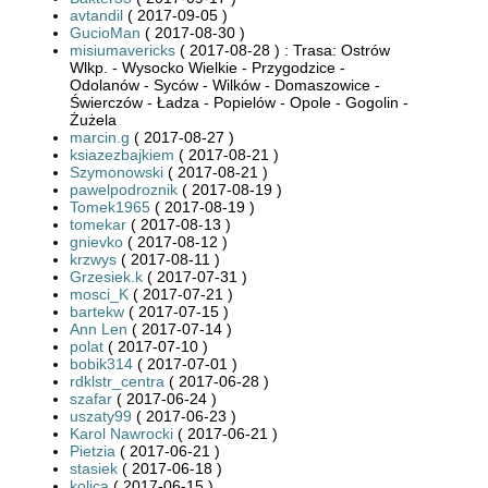
avtandil
( 2017-09-05 )
GucioMan
( 2017-08-30 )
misiumavericks
( 2017-08-28 ) : Trasa: Ostrów
Wlkp. - Wysocko Wielkie - Przygodzice -
Odolanów - Syców - Wilków - Domaszowice -
Świerczów - Ładza - Popielów - Opole - Gogolin -
Żużela
marcin.g
( 2017-08-27 )
ksiazezbajkiem
( 2017-08-21 )
Szymonowski
( 2017-08-21 )
pawelpodroznik
( 2017-08-19 )
Tomek1965
( 2017-08-19 )
tomekar
( 2017-08-13 )
gnievko
( 2017-08-12 )
krzwys
( 2017-08-11 )
Grzesiek.k
( 2017-07-31 )
mosci_K
( 2017-07-21 )
bartekw
( 2017-07-15 )
Ann Len
( 2017-07-14 )
polat
( 2017-07-10 )
bobik314
( 2017-07-01 )
rdklstr_centra
( 2017-06-28 )
szafar
( 2017-06-24 )
uszaty99
( 2017-06-23 )
Karol Nawrocki
( 2017-06-21 )
Pietzia
( 2017-06-21 )
stasiek
( 2017-06-18 )
kolica
( 2017-06-15 )