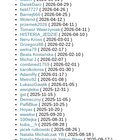
DarekDaro
( 2026-04-29 )
field7727
( 2026-04-26 )
Barnej666
( 2026-04-25 )
Wolend
( 2026-04-12 )
przemek2026
( 2026-04-11 )
Tomasz Wawrzyniak
( 2026-04-11 )
HISTERIA_JEDZIE
( 2026-04-10 )
Neru Kross
( 2026-03-01 )
Grzegorz88
( 2026-02-22 )
welna79
( 2026-02-17 )
Beata Kostańska
( 2026-02-10 )
Michal J
( 2026-02-07 )
combined1759
( 2026-02-01 )
karolkolonia
( 2026-01-30 )
AdamRy
( 2026-01-17 )
Metro92
( 2026-01-08 )
ŁukaszGawlik
( 2026-01-05 )
wwojtekw
( 2025-12-31 )
gst
( 2025-11-15 )
Demeczny
( 2025-11-05 )
PaffiBlue
( 2025-10-25 )
Hoyas
( 2025-10-20 )
wwwkw
( 2025-09-20 )
100lejka
( 2025-08-31 )
kuba__h
( 2025-08-28 )
jacek rutkowski
( 2025-08-26 )
Natalia Michalczak YB
( 2025-08-18 )
Natalia Michalczak Yellow Bikes
( 2025-08-17 )