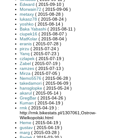
Edward
( 2015-09-10 )
Morwain72
( 2015-09-06 )
metaxy
( 2015-08-28 )
lukasz78
( 2015-08-24 )
yoshko
( 2015-08-14 )
Baka Yabashi
( 2015-08-11 )
ciupek16
( 2015-08-07 )
MatKolar
( 2015-08-04 )
eranis
( 2015-07-28 )
pirzu
( 2015-07-24 )
Yanq
( 2015-07-23 )
czlapek
( 2015-07-19 )
Zabel
( 2015-07-19 )
ramzes
( 2015-07-13 )
Mirza
( 2015-07-05 )
Nemo5576
( 2015-06-28 )
takedamori
( 2015-06-09 )
hansglopke
( 2015-05-24 )
akarul
( 2015-05-14 )
GregBar
( 2015-04-26 )
Kuman
( 2015-04-19 )
rmk
( 2015-04-19 ) :
http://rmk.bikestats.pl/1307061,Ostrow-
Wielkopolski.html
Heme
( 2015-04-19 )
gustav
( 2015-04-19 )
marg
( 2015-03-28 )
Bartek
( 2015-03-20 )