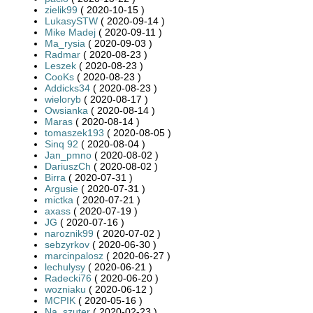
zielik99
( 2020-10-15 )
LukasySTW
( 2020-09-14 )
Mike Madej
( 2020-09-11 )
Ma_rysia
( 2020-09-03 )
Radmar
( 2020-08-23 )
Leszek
( 2020-08-23 )
CooKs
( 2020-08-23 )
Addicks34
( 2020-08-23 )
wieloryb
( 2020-08-17 )
Owsianka
( 2020-08-14 )
Maras
( 2020-08-14 )
tomaszek193
( 2020-08-05 )
Sinq 92
( 2020-08-04 )
Jan_pmno
( 2020-08-02 )
DariuszCh
( 2020-08-02 )
Birra
( 2020-07-31 )
Argusie
( 2020-07-31 )
mictka
( 2020-07-21 )
axass
( 2020-07-19 )
JG
( 2020-07-16 )
naroznik99
( 2020-07-02 )
sebzyrkov
( 2020-06-30 )
marcinpalosz
( 2020-06-27 )
lechulysy
( 2020-06-21 )
Radecki76
( 2020-06-20 )
wozniaku
( 2020-06-12 )
MCPIK
( 2020-05-16 )
Na_szuter
( 2020-02-23 )