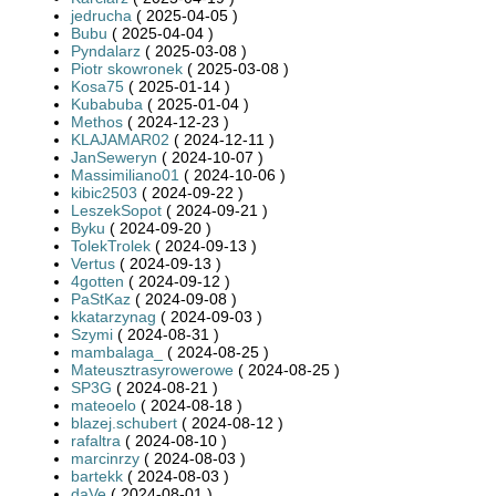
jedrucha
( 2025-04-05 )
Bubu
( 2025-04-04 )
Pyndalarz
( 2025-03-08 )
Piotr skowronek
( 2025-03-08 )
Kosa75
( 2025-01-14 )
Kubabuba
( 2025-01-04 )
Methos
( 2024-12-23 )
KLAJAMAR02
( 2024-12-11 )
JanSeweryn
( 2024-10-07 )
Massimiliano01
( 2024-10-06 )
kibic2503
( 2024-09-22 )
LeszekSopot
( 2024-09-21 )
Byku
( 2024-09-20 )
TolekTrolek
( 2024-09-13 )
Vertus
( 2024-09-13 )
4gotten
( 2024-09-12 )
PaStKaz
( 2024-09-08 )
kkatarzynag
( 2024-09-03 )
Szymi
( 2024-08-31 )
mambalaga_
( 2024-08-25 )
Mateusztrasyrowerowe
( 2024-08-25 )
SP3G
( 2024-08-21 )
mateoelo
( 2024-08-18 )
blazej.schubert
( 2024-08-12 )
rafaltra
( 2024-08-10 )
marcinrzy
( 2024-08-03 )
bartekk
( 2024-08-03 )
daVe
( 2024-08-01 )