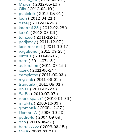
Marcin
( 2012-05-10 )
Olla
( 2012-05-10 )
pustelnik
( 2012-05-01 )
leon
( 2012-04-21 )
oszej
( 2012-03-26 )
kaeres123
( 2012-02-28 )
leeo1
( 2012-02-03 )
tomzoo
( 2011-12-17 )
podjazdy
( 2011-12-07 )
kocurekjurek
( 2011-10-17 )
vagabond
( 2011-09-28 )
luntrus
( 2011-08-16 )
aard
( 2011-07-18 )
adllerchen
( 2011-07-15 )
jozek
( 2011-06-24 )
completny
( 2011-06-03 )
myszak
( 2011-06-01 )
tranquilo
( 2011-05-01 )
irbis1
( 2011-04-23 )
SlaBo
( 2010-07-07 )
roundspace7
( 2010-01-26 )
mrokita
( 2009-10-09 )
gromanik
( 2008-12-27 )
Roman W
( 2006-10-23 )
pedro4d
( 2004-09-09 )
oho
( 2003-08-22 )
bartezzzzz
( 2003-08-15 )
Mi59
( 2002-01-01 )