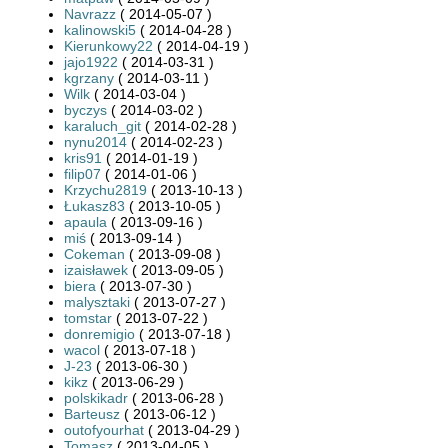
Navrazz
( 2014-05-07 )
kalinowski5
( 2014-04-28 )
Kierunkowy22
( 2014-04-19 )
jajo1922
( 2014-03-31 )
kgrzany
( 2014-03-11 )
Wilk
( 2014-03-04 )
byczys
( 2014-03-02 )
karaluch_git
( 2014-02-28 )
nynu2014
( 2014-02-23 )
kris91
( 2014-01-19 )
filip07
( 2014-01-06 )
Krzychu2819
( 2013-10-13 )
Łukasz83
( 2013-10-05 )
apaula
( 2013-09-16 )
miś
( 2013-09-14 )
Cokeman
( 2013-09-08 )
izaisławek
( 2013-09-05 )
biera
( 2013-07-30 )
malysztaki
( 2013-07-27 )
tomstar
( 2013-07-22 )
donremigio
( 2013-07-18 )
wacol
( 2013-07-18 )
J-23
( 2013-06-30 )
kikz
( 2013-06-29 )
polskikadr
( 2013-06-28 )
Barteusz
( 2013-06-12 )
outofyourhat
( 2013-04-29 )
Tomasz
( 2013-04-05 )