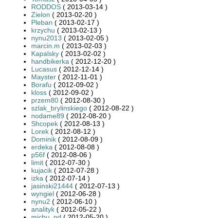
RODDOS
( 2013-03-14 )
Zielon
( 2013-02-20 )
Pleban
( 2013-02-17 )
krzychu
( 2013-02-13 )
nynu2013
( 2013-02-05 )
marcin.m
( 2013-02-03 )
Kapalsky
( 2013-02-02 )
handbikerka
( 2012-12-20 )
Lucasus
( 2012-12-14 )
Mayster
( 2012-11-01 )
Borafu
( 2012-09-02 )
kloss
( 2012-09-02 )
przem80
( 2012-08-30 )
szlak_brylinskiego
( 2012-08-22 )
nodame89
( 2012-08-20 )
Shcopek
( 2012-08-13 )
Lorek
( 2012-08-12 )
Dominik
( 2012-08-09 )
erdeka
( 2012-08-08 )
p56f
( 2012-08-06 )
limit
( 2012-07-30 )
kujacik
( 2012-07-28 )
izka
( 2012-07-14 )
jasinski21444
( 2012-07-13 )
wyngiel
( 2012-06-28 )
nynu2
( 2012-06-10 )
analityk
( 2012-05-22 )
michu_pd
( 2012-05-20 )