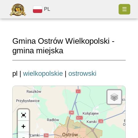
☰
PL
Gmina Ostrów Wielkopolski -
gmina miejska
pl |
wielkopolskie
|
ostrowski
+
-