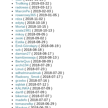
Trollking
( 2019-03-22 )
radowas
( 2019-03-12 )
MarcinPe
( 2019-02-03 )
rowerowy365
( 2019-01-05 )
rdza
( 2018-11-02 )
edytq
( 2018-10-18 )
Mortal
( 2018-10-15 )
szala1981
( 2018-10-13 )
mikoy
( 2018-09-05 )
zeski
( 2018-09-02 )
Estilia
( 2018-08-29 )
Emil-Górołajzy
( 2018-08-19 )
szb
( 2018-08-18 )
damian27
( 2018-08-17 )
kamilzeswaja
( 2018-08-13 )
BarteQus
( 2018-08-09 )
archi194
( 2018-07-28 )
Linuś
( 2018-07-23 )
wilhelminaslimak
( 2018-07-20 )
Radosny_Smok
( 2018-07-17 )
grzebo
( 2018-07-16 )
sqblak
( 2018-07-12 )
KALINKA
( 2018-07-09 )
dart8
( 2018-07-09 )
bikeman
( 2018-07-07 )
madefo
( 2018-07-07 )
tomaszwlkp
( 2018-06-29 )
Maykon
( 2018-06-25 )