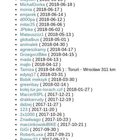
MichalGorka
( 2018-06-18 )
monia
( 2018-06-17 )
emjarek
( 2018-06-14 )
d000pa
( 2018-06-12 )
mitar25
( 2018-06-06 )
JPbike
( 2018-06-02 )
Mateuszzz1
( 2018-05-13 )
globalbus
( 2018-05-01 )
animalek
( 2018-04-30 )
agnieszkamy
( 2018-04-17 )
GrzegorzBike
( 2018-04-15 )
mada
( 2018-04-13 )
majlo
( 2018-04-12 )
Tamiza
( 2018-04-05 ) : Toruń - Wrocław 311 km
edytq17
( 2018-03-31 )
Bobik meksyk
( 2018-03-30 )
greenbay
( 2018-02-14 )
kolej.tur.po-torach.czf
( 2018-01-27 )
Marcin93PL
( 2017-12-21 )
drakkarrudy
( 2017-12-19 )
didzej
( 2017-11-27 )
123
( 2017-11-20 )
2x1000
( 2017-10-26 )
Znadwago
( 2017-10-23 )
marcinkowskiBIKE
( 2017-10-21 )
GiGi
( 2017-09-30 )
RobertLuxa
( 2017-09-21 )
Bakter33
( 2017-09-17 )