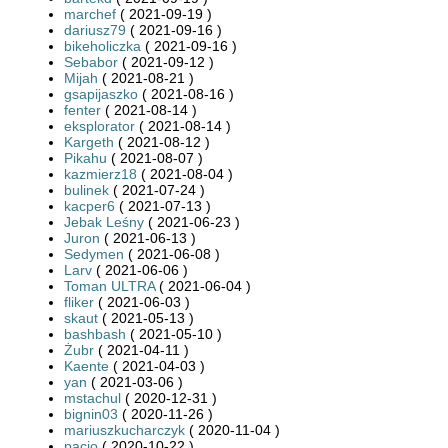
marchef
( 2021-09-19 )
dariusz79
( 2021-09-16 )
bikeholiczka
( 2021-09-16 )
Sebabor
( 2021-09-12 )
Mijah
( 2021-08-21 )
gsapijaszko
( 2021-08-16 )
fenter
( 2021-08-14 )
eksplorator
( 2021-08-14 )
Kargeth
( 2021-08-12 )
Pikahu
( 2021-08-07 )
kazmierz18
( 2021-08-04 )
bulinek
( 2021-07-24 )
kacper6
( 2021-07-13 )
Jebak Leśny
( 2021-06-23 )
Juron
( 2021-06-13 )
Sedymen
( 2021-06-08 )
Larv
( 2021-06-06 )
Toman ULTRA
( 2021-06-04 )
fliker
( 2021-06-03 )
skaut
( 2021-05-13 )
bashbash
( 2021-05-10 )
Żubr
( 2021-04-11 )
Kaente
( 2021-04-03 )
yan
( 2021-03-06 )
mstachul
( 2020-12-31 )
bignin03
( 2020-11-26 )
mariuszkucharczyk
( 2020-11-04 )
pacio
( 2020-10-22 )