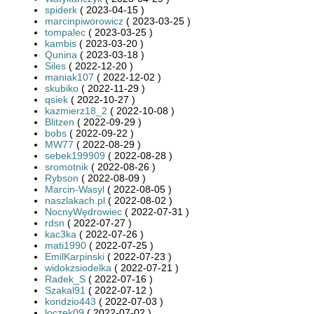
spiderk
( 2023-04-15 )
marcinpiworowicz
( 2023-03-25 )
tompalec
( 2023-03-25 )
kambis
( 2023-03-20 )
Qunina
( 2023-03-18 )
Siles
( 2022-12-20 )
maniak107
( 2022-12-02 )
skubiko
( 2022-11-29 )
qsiek
( 2022-10-27 )
kazmierz18_2
( 2022-10-08 )
Blitzen
( 2022-09-29 )
bobs
( 2022-09-22 )
MW77
( 2022-08-29 )
sebek199909
( 2022-08-28 )
sromotnik
( 2022-08-26 )
Rybson
( 2022-08-09 )
Marcin-Wasyl
( 2022-08-05 )
naszlakach.pl
( 2022-08-02 )
NocnyWędrowiec
( 2022-07-31 )
rdsn
( 2022-07-27 )
kac3ka
( 2022-07-26 )
mati1990
( 2022-07-25 )
EmilKarpinski
( 2022-07-23 )
widokzsiodelka
( 2022-07-21 )
Radek_S
( 2022-07-16 )
Szakal91
( 2022-07-12 )
kondzio443
( 2022-07-03 )
loczek09
( 2022-07-02 )