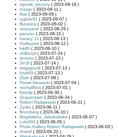
ogorek_kiszony
( 2023-09-18 )
margo
( 2023-09-11 )
Kiwi
( 2023-09-09 )
cypher81
( 2023-09-07 )
Burasica
( 2023-09-02 )
raviczanin
( 2023-08-29 )
parurex
( 2023-08-15 )
horacy 13
( 2023-08-13 )
Guillaume
( 2023-08-12 )
luk85
( 2023-08-10 )
chilliczyli
( 2023-07-24 )
domino
( 2023-07-23 )
3m3f
( 2023-07-14 )
megapucik
( 2023-07-13 )
bzyk69
( 2023-07-13 )
Zbyh
( 2023-07-08 )
Paweł Głowacki
( 2023-07-04 )
michal80ck
( 2023-07-01 )
Kamilp
( 2023-06-30 )
Grayanswer
( 2023-06-24 )
Robert Radajewski
( 2023-06-21 )
Zysku
( 2023-06-11 )
Bromberg
( 2023-06-10 )
Magdalena_Jakubowska
( 2023-06-07 )
LukeDG
( 2023-06-05 )
Photo Gallery Robert Radajewski
( 2023-06-03 )
Xristof
( 2023-05-22 )
Watykańczyk
( 2023-04-29 )