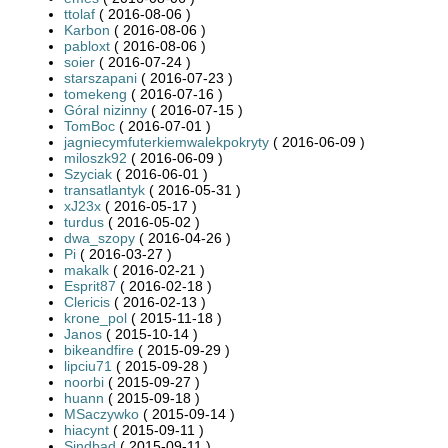
ttolaf
( 2016-08-06 )
Karbon
( 2016-08-06 )
pabloxt
( 2016-08-06 )
soier
( 2016-07-24 )
starszapani
( 2016-07-23 )
tomekeng
( 2016-07-16 )
Góral nizinny
( 2016-07-15 )
TomBoc
( 2016-07-01 )
jagniecymfuterkiemwalekpokryty
( 2016-06-09 )
miloszk92
( 2016-06-09 )
Szyciak
( 2016-06-01 )
transatlantyk
( 2016-05-31 )
xJ23x
( 2016-05-17 )
turdus
( 2016-05-02 )
dwa_szopy
( 2016-04-26 )
Pi
( 2016-03-27 )
makalk
( 2016-02-21 )
Esprit87
( 2016-02-18 )
Clericis
( 2016-02-13 )
krone_pol
( 2015-11-18 )
Janos
( 2015-10-14 )
bikeandfire
( 2015-09-29 )
lipciu71
( 2015-09-28 )
noorbi
( 2015-09-27 )
huann
( 2015-09-18 )
MSaczywko
( 2015-09-14 )
hiacynt
( 2015-09-11 )
Sindbad
( 2015-09-11 )