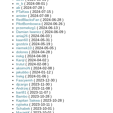
m_b
( 2024-08-01 )
ab
( 2024-07-28 )
PTaKwa
( 2024-07-15 )
anister
( 2024-07-08 )
RedBlacksFan
( 2024-06-28 )
PilotBombowca
( 2024-06-26 )
przemekzg1
( 2024-06-13 )
Damian Iwanicz
( 2024-06-09 )
aniaj26
( 2024-06-03 )
kaan60
( 2024-05-31 )
gozdzix
( 2024-05-19 )
niemek10
( 2024-05-05 )
dolores
( 2024-04-28 )
irekg
( 2024-04-08 )
Karql
( 2024-04-02 )
trutut
( 2024-02-08 )
aksimoN
( 2024-02-08 )
jakubbo
( 2024-01-12 )
Irekg
( 2024-01-06 )
Fascyemh
( 2023-12-30 )
djcargo
( 2023-11-30 )
Andrzej
( 2023-11-08 )
bart81
( 2023-11-07 )
Bambo
( 2023-10-28 )
Kapitan Sakwa
( 2023-10-28 )
ryjówka
( 2023-10-11 )
Schabek
( 2023-10-01 )
MaciekK
( 2023-10-01 )