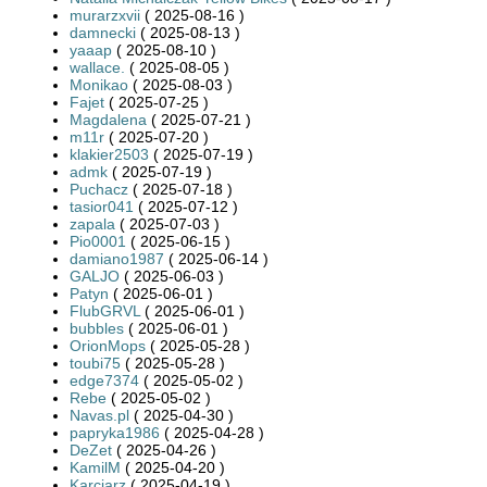
murarzxvii
( 2025-08-16 )
damnecki
( 2025-08-13 )
yaaap
( 2025-08-10 )
wallace.
( 2025-08-05 )
Monikao
( 2025-08-03 )
Fajet
( 2025-07-25 )
Magdalena
( 2025-07-21 )
m11r
( 2025-07-20 )
klakier2503
( 2025-07-19 )
admk
( 2025-07-19 )
Puchacz
( 2025-07-18 )
tasior041
( 2025-07-12 )
zapala
( 2025-07-03 )
Pio0001
( 2025-06-15 )
damiano1987
( 2025-06-14 )
GALJO
( 2025-06-03 )
Patyn
( 2025-06-01 )
FlubGRVL
( 2025-06-01 )
bubbles
( 2025-06-01 )
OrionMops
( 2025-05-28 )
toubi75
( 2025-05-28 )
edge7374
( 2025-05-02 )
Rebe
( 2025-05-02 )
Navas.pl
( 2025-04-30 )
papryka1986
( 2025-04-28 )
DeZet
( 2025-04-26 )
KamilM
( 2025-04-20 )
Karciarz
( 2025-04-19 )