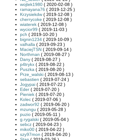
wojtek1980
( 2020-02-08 )
ramayana76
( 2019-12-25 )
Krzysiekdw
( 2019-12-08 )
cherrycoke
( 2019-12-08 )
wiaterek
( 2019-12-08 )
wycior99
( 2019-11-03 )
pch
( 2019-10-20 )
bignin1234
( 2019-10-09 )
valhalla
( 2019-09-23 )
MaciejTSN
( 2019-09-14 )
Northman
( 2019-08-27 )
Dany
( 2019-08-27 )
p4trykx
( 2019-08-22 )
Puszka
( 2019-08-20 )
Prze_walski
( 2019-08-13 )
sebastien
( 2019-07-24 )
Jogypai
( 2019-07-22 )
Eder
( 2019-07-20 )
Pieniek
( 2019-07-20 )
Kolec
( 2019-07-06 )
zadwor92
( 2019-06-20 )
mzungu
( 2019-05-28 )
puzio
( 2019-05-11 )
g.rygalski
( 2019-05-04 )
sebcz
( 2019-04-23 )
miko00
( 2019-04-22 )
szy97mon
( 2019-04-20 )
Stan
( 2019-03-26 )