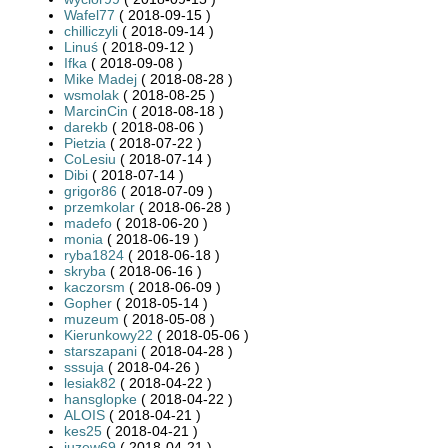
Wafel77
( 2018-09-15 )
chilliczyli
( 2018-09-14 )
Linuś
( 2018-09-12 )
Ifka
( 2018-09-08 )
Mike Madej
( 2018-08-28 )
wsmolak
( 2018-08-25 )
MarcinCin
( 2018-08-18 )
darekb
( 2018-08-06 )
Pietzia
( 2018-07-22 )
CoLesiu
( 2018-07-14 )
Dibi
( 2018-07-14 )
grigor86
( 2018-07-09 )
przemkolar
( 2018-06-28 )
madefo
( 2018-06-20 )
monia
( 2018-06-19 )
ryba1824
( 2018-06-18 )
skryba
( 2018-06-16 )
kaczorsm
( 2018-06-09 )
Gopher
( 2018-05-14 )
muzeum
( 2018-05-08 )
Kierunkowy22
( 2018-05-06 )
starszapani
( 2018-04-28 )
sssuja
( 2018-04-26 )
lesiak82
( 2018-04-22 )
hansglopke
( 2018-04-22 )
ALOIS
( 2018-04-21 )
kes25
( 2018-04-21 )
juzew69
( 2018-04-21 )