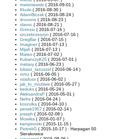
mwisniewski
( 2016-09-01 )
Kluski
( 2016-08-30 )
AdamBiczak
( 2016-08-24 )
drooone
( 2016-08-23 )
xlavoc
( 2016-08-21 )
Grimzio
( 2016-07-16 )
szczebrzeszyn
( 2016-07-16 )
GregBar
( 2016-07-15 )
Imaginer
( 2016-07-13 )
Mijah
( 2016-07-13 )
Mateo
( 2016-07-02 )
KubanczyK25
( 2016-07-01 )
metaxy
( 2016-06-23 )
lukasz_tazuszel
( 2016-06-14 )
mmz
( 2016-06-05 )
xsadusx
( 2016-06-02 )
jak_to_mozliwe
( 2016-05-27 )
beduks
( 2016-05-24 )
AleksandraP
( 2016-05-01 )
Nefre
( 2016-04-24 )
koszulka
( 2016-04-10 )
penek1957
( 2016-02-14 )
joseph
( 2016-02-08 )
Mowika
( 2016-01-07 )
kampinoski
( 2015-11-15 )
PiotrekG
( 2015-10-17 ) : Harpagan 50
Sierakowice
januszpot
( 2015-09-06 )