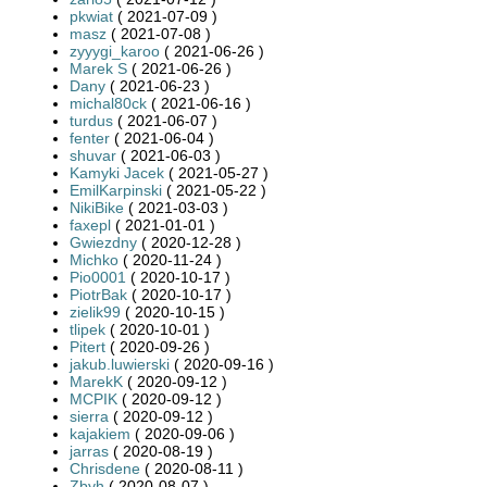
pkwiat
( 2021-07-09 )
masz
( 2021-07-08 )
zyyygi_karoo
( 2021-06-26 )
Marek S
( 2021-06-26 )
Dany
( 2021-06-23 )
michal80ck
( 2021-06-16 )
turdus
( 2021-06-07 )
fenter
( 2021-06-04 )
shuvar
( 2021-06-03 )
Kamyki Jacek
( 2021-05-27 )
EmilKarpinski
( 2021-05-22 )
NikiBike
( 2021-03-03 )
faxepl
( 2021-01-01 )
Gwiezdny
( 2020-12-28 )
Michko
( 2020-11-24 )
Pio0001
( 2020-10-17 )
PiotrBak
( 2020-10-17 )
zielik99
( 2020-10-15 )
tlipek
( 2020-10-01 )
Pitert
( 2020-09-26 )
jakub.luwierski
( 2020-09-16 )
MarekK
( 2020-09-12 )
MCPIK
( 2020-09-12 )
sierra
( 2020-09-12 )
kajakiem
( 2020-09-06 )
jarras
( 2020-08-19 )
Chrisdene
( 2020-08-11 )
Zbyh
( 2020-08-07 )