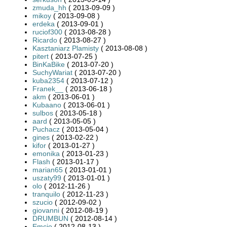
zmuda_hh
( 2013-09-09 )
mikoy
( 2013-09-08 )
erdeka
( 2013-09-01 )
ruciof300
( 2013-08-28 )
Ricardo
( 2013-08-27 )
Kasztaniarz Plamisty
( 2013-08-08 )
pitert
( 2013-07-25 )
BinKaBike
( 2013-07-20 )
SuchyWariat
( 2013-07-20 )
kuba2354
( 2013-07-12 )
Franek__
( 2013-06-18 )
akm
( 2013-06-01 )
Kubaano
( 2013-06-01 )
sulbos
( 2013-05-18 )
aard
( 2013-05-05 )
Puchacz
( 2013-05-04 )
gines
( 2013-02-22 )
kifor
( 2013-01-27 )
emonika
( 2013-01-23 )
Flash
( 2013-01-17 )
marian65
( 2013-01-01 )
uszaty99
( 2013-01-01 )
olo
( 2012-11-26 )
tranquilo
( 2012-11-23 )
szucio
( 2012-09-02 )
giovanni
( 2012-08-19 )
DRUMBUN
( 2012-08-14 )
Emcio
( 2012-08-13 )