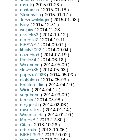
rosiek
( 2015-01-26 )
mxdanish
( 2015-01-18 )
Stradovius
( 2015-01-17 )
TeczowaMagia
( 2015-01-08 )
Bury
( 2014-12-31 )
wojpiw
( 2014-11-23 )
orzech52
( 2014-10-12 )
maroski2
( 2014-10-11 )
KiESWY
( 2014-09-07 )
kbialy2002
( 2014-09-04 )
nazachod
( 2014-07-19 )
Pablo84
( 2014-06-18 )
Waxmund
( 2014-05-09 )
slawek85
( 2014-05-03 )
papryka1986
( 2014-05-03 )
globalbus
( 2014-05-03 )
Kapitan Flint
( 2014-04-19 )
Wiciu
( 2014-04-12 )
vagabond
( 2014-03-09 )
tomsin
( 2014-03-08 )
g.rygalski
( 2014-02-06 )
rowerek sz
( 2014-01-14 )
Wagabunda
( 2014-01-10 )
MarekB
( 2013-12-30 )
Citas
( 2013-10-26 )
arturbike
( 2013-10-06 )
BIKER303
( 2013-10-02 )
serkuson
( 2013-09-14 )