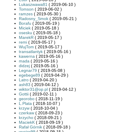
Lukaszwawa81
( 2019-06-10 )
Tomson
( 2019-06-02 )
ramzes
( 2019-05-30 )
Radosny_Smok
( 2019-05-21 )
Borafu
( 2019-05-19 )
Miciek
( 2019-05-18 )
osesku
( 2019-05-18 )
MarekR
( 2019-05-17 )
remi
( 2019-05-17 )
WujTom
( 2019-05-17 )
transatlantyk
( 2019-05-16 )
kawerna
( 2019-05-16 )
mada
( 2019-05-16 )
didzej
( 2019-05-16 )
Legnar79
( 2019-05-08 )
egebege89
( 2019-04-29 )
Latro
( 2019-04-20 )
ash83
( 2019-04-12 )
wiktor31@op.pl
( 2019-04-12 )
Gottii
( 2019-02-11 )
georobo
( 2018-11-19 )
L.Plata
( 2018-10-07 )
krzyw
( 2018-10-04 )
czerkaw
( 2018-09-23 )
krzycho
( 2018-09-21 )
MaciekK
( 2018-09-19 )
Rafał Górnik
( 2018-09-18 )
wycior99
( 2018-09-15 )