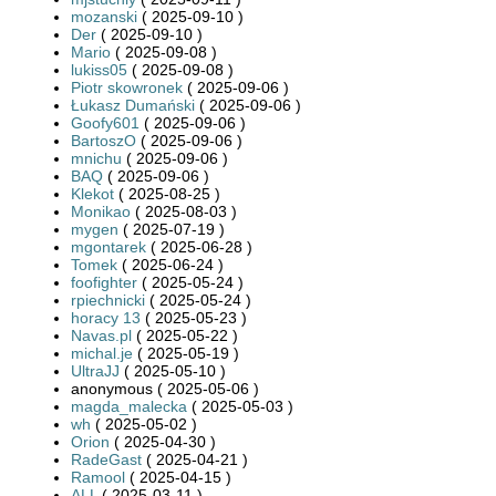
mozanski
( 2025-09-10 )
Der
( 2025-09-10 )
Mario
( 2025-09-08 )
lukiss05
( 2025-09-08 )
Piotr skowronek
( 2025-09-06 )
Łukasz Dumański
( 2025-09-06 )
Goofy601
( 2025-09-06 )
BartoszO
( 2025-09-06 )
mnichu
( 2025-09-06 )
BAQ
( 2025-09-06 )
Klekot
( 2025-08-25 )
Monikao
( 2025-08-03 )
mygen
( 2025-07-19 )
mgontarek
( 2025-06-28 )
Tomek
( 2025-06-24 )
foofighter
( 2025-05-24 )
rpiechnicki
( 2025-05-24 )
horacy 13
( 2025-05-23 )
Navas.pl
( 2025-05-22 )
michal.je
( 2025-05-19 )
UltraJJ
( 2025-05-10 )
anonymous ( 2025-05-06 )
magda_malecka
( 2025-05-03 )
wh
( 2025-05-02 )
Orion
( 2025-04-30 )
RadeGast
( 2025-04-21 )
Ramool
( 2025-04-15 )
ALL
( 2025-03-11 )