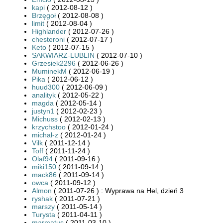
kapi
( 2012-08-12 )
Brzęgoł
( 2012-08-08 )
limit
( 2012-08-04 )
Highlander
( 2012-07-26 )
chesteroni
( 2012-07-17 )
Keto
( 2012-07-15 )
SAKWIARZ-LUBLIN
( 2012-07-10 )
Grzesiek2296
( 2012-06-26 )
MuminekM
( 2012-06-19 )
Pika
( 2012-06-12 )
huud300
( 2012-06-09 )
analityk
( 2012-05-22 )
magda
( 2012-05-14 )
justyn1
( 2012-02-23 )
Michuss
( 2012-02-13 )
krzychstoo
( 2012-01-24 )
michał-z
( 2012-01-24 )
Vilk
( 2011-12-14 )
Toff
( 2011-11-24 )
Olaf94
( 2011-09-16 )
miki150
( 2011-09-14 )
mack86
( 2011-09-14 )
owca
( 2011-09-12 )
Almon
( 2011-07-26 ) : Wyprawa na Hel, dzień 3
ryshak
( 2011-07-21 )
marszy
( 2011-05-14 )
Turysta
( 2011-04-11 )
marmatus
( 2011-03-10 )