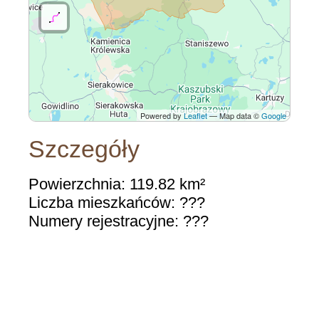
Powered by
Leaflet
— Map data ©
Google
Szczegóły
Powierzchnia: 119.82 km²
Liczba mieszkańców: ???
Numery rejestracyjne: ???