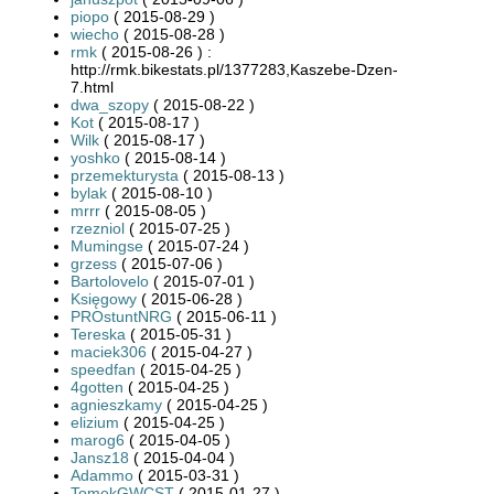
piopo
( 2015-08-29 )
wiecho
( 2015-08-28 )
rmk
( 2015-08-26 ) :
http://rmk.bikestats.pl/1377283,Kaszebe-Dzen-
7.html
dwa_szopy
( 2015-08-22 )
Kot
( 2015-08-17 )
Wilk
( 2015-08-17 )
yoshko
( 2015-08-14 )
przemekturysta
( 2015-08-13 )
bylak
( 2015-08-10 )
mrrr
( 2015-08-05 )
rzezniol
( 2015-07-25 )
Mumingse
( 2015-07-24 )
grzess
( 2015-07-06 )
Bartolovelo
( 2015-07-01 )
Księgowy
( 2015-06-28 )
PROstuntNRG
( 2015-06-11 )
Tereska
( 2015-05-31 )
maciek306
( 2015-04-27 )
speedfan
( 2015-04-25 )
4gotten
( 2015-04-25 )
agnieszkamy
( 2015-04-25 )
elizium
( 2015-04-25 )
marog6
( 2015-04-05 )
Jansz18
( 2015-04-04 )
Adammo
( 2015-03-31 )
TomekGWCST
( 2015-01-27 )