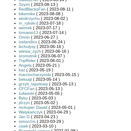
Szymi
( 2023-08-13 )
RedBlacksFan
( 2023-08-11 )
bikemike
( 2023-08-08 )
ekokrzychu
( 2023-08-02 )
m_rybski
( 2023-07-18 )
wemek
( 2023-07-17 )
tomanio13
( 2023-07-14 )
Onnin
( 2023-06-27 )
icelandico
( 2023-06-24 )
lechulysy
( 2023-06-16 )
wiesia_zych
( 2023-06-16 )
sromotnik
( 2023-06-07 )
TripRider
( 2023-06-01 )
Angela
( 2023-05-21 )
kaz
( 2023-05-19 )
marcincharzynski
( 2023-05-15 )
beksajt
( 2023-05-14 )
grzyb_tapetowy
( 2023-05-13 )
CFCFan
( 2023-05-13 )
żuławski
( 2023-05-05 )
Byku
( 2023-05-03 )
j4rzyn
( 2023-05-02 )
mckoper Dawid
( 2023-05-01 )
Watykańczyk
( 2023-04-29 )
Jan G
( 2023-04-23 )
simon1m
( 2023-03-29 )
cisek
( 2023-03-10 )
PrzemekLesman
( 2023-02-09 )