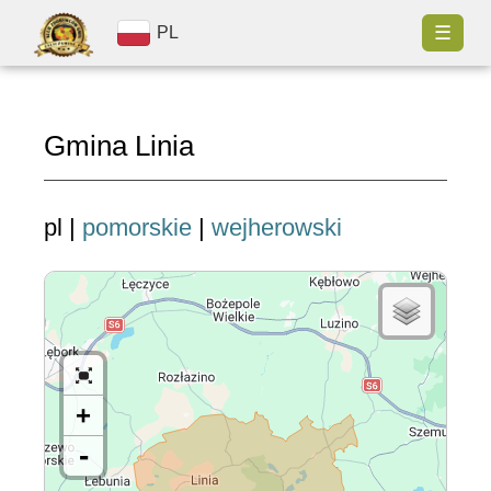
☰
PL
Gmina Linia
pl |
pomorskie
|
wejherowski
+
-