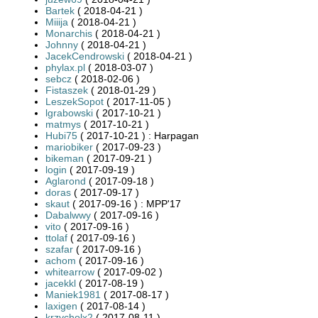
Bartek
( 2018-04-21 )
Miiija
( 2018-04-21 )
Monarchis
( 2018-04-21 )
Johnny
( 2018-04-21 )
JacekCendrowski
( 2018-04-21 )
phylax.pl
( 2018-03-07 )
sebcz
( 2018-02-06 )
Fistaszek
( 2018-01-29 )
LeszekSopot
( 2017-11-05 )
lgrabowski
( 2017-10-21 )
matmys
( 2017-10-21 )
Hubi75
( 2017-10-21 ) : Harpagan
mariobiker
( 2017-09-23 )
bikeman
( 2017-09-21 )
login
( 2017-09-19 )
Aglarond
( 2017-09-18 )
doras
( 2017-09-17 )
skaut
( 2017-09-16 ) : MPP'17
Dabalwwy
( 2017-09-16 )
vito
( 2017-09-16 )
ttolaf
( 2017-09-16 )
szafar
( 2017-09-16 )
achom
( 2017-09-16 )
whitearrow
( 2017-09-02 )
jacekkl
( 2017-08-19 )
Maniek1981
( 2017-08-17 )
laxigen
( 2017-08-14 )
krzycholx2
( 2017-08-11 )