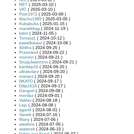
RET
( 2025-03-10 )
VAT
( 2025-03-10 )
Piotr1972
( 2025-03-09 )
Machu1989
( 2025-03-05 )
Kubabuba
( 2025-01-15 )
maciekbag
( 2024-11-19 )
kdml
( 2024-11-05 )
TomaszL
( 2024-10-12 )
pawellukasz
( 2024-10-06 )
404fra
( 2024-09-25 )
Przemko4
( 2024-09-22 )
morrinn
( 2024-09-21 )
SnujaJaworzno
( 2024-09-21 )
bartekp16
( 2024-09-20 )
ultrakolarz
( 2024-09-20 )
marqoz
( 2024-09-20 )
NKAYD
( 2024-09-17 )
Dilip1618
( 2024-09-17 )
Gangrel
( 2024-09-08 )
mordaz
( 2024-09-01 )
Vaklav
( 2024-08-18 )
Leju
( 2024-08-08 )
agart4
( 2024-08-01 )
Saneb
( 2024-07-16 )
Many
( 2024-07-06 )
wawbne
( 2024-07-05 )
wiaterek
( 2024-06-15 )
Gdzie jest Krzyś
( 2024-06-07 )