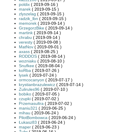
poldix
( 2019-09-16 )
marek
( 2019-09-15 )
zlyszelag
( 2019-09-15 )
radzik_lbn
( 2019-09-15 )
memorek
( 2019-09-14 )
GrzegorzBike
( 2019-09-14 )
martink
( 2019-09-14 )
chrabu
( 2019-09-14 )
veresty
( 2019-09-08 )
MatNov
( 2019-09-01 )
axass
( 2019-08-25 )
RODDOS
( 2019-08-14 )
wozniaku
( 2019-08-10 )
Snufkee
( 2019-08-04 )
koRba
( 2019-07-26 )
lysek
( 2019-07-24 )
ormcocanyon
( 2019-07-17 )
krystianbrazulewicz
( 2019-07-14 )
Zulirules96
( 2019-07-10 )
bobiko
( 2019-07-05 )
czupki
( 2019-07-02 )
Przemasultra
( 2019-07-02 )
maniu321
( 2019-06-25 )
mihau
( 2019-06-24 )
PilotBombowca
( 2019-06-24 )
Łukasz83
( 2019-06-24 )
maper
( 2019-06-23 )
Żubr
( 2019-06-16 )