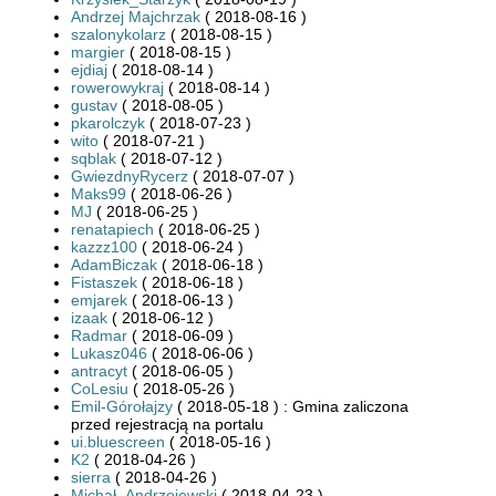
Andrzej Majchrzak
( 2018-08-16 )
szalonykolarz
( 2018-08-15 )
margier
( 2018-08-15 )
ejdiaj
( 2018-08-14 )
rowerowykraj
( 2018-08-14 )
gustav
( 2018-08-05 )
pkarolczyk
( 2018-07-23 )
wito
( 2018-07-21 )
sqblak
( 2018-07-12 )
GwiezdnyRycerz
( 2018-07-07 )
Maks99
( 2018-06-26 )
MJ
( 2018-06-25 )
renatapiech
( 2018-06-25 )
kazzz100
( 2018-06-24 )
AdamBiczak
( 2018-06-18 )
Fistaszek
( 2018-06-18 )
emjarek
( 2018-06-13 )
izaak
( 2018-06-12 )
Radmar
( 2018-06-09 )
Lukasz046
( 2018-06-06 )
antracyt
( 2018-06-05 )
CoLesiu
( 2018-05-26 )
Emil-Górołajzy
( 2018-05-18 ) : Gmina zaliczona
przed rejestracją na portalu
ui.bluescreen
( 2018-05-16 )
K2
( 2018-04-26 )
sierra
( 2018-04-26 )
Michał_Andrzejewski
( 2018-04-23 )