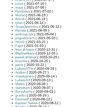
Linuś
( 2021-07-10 )
masz
( 2021-07-08 )
Pyndalarz
( 2021-07-02 )
Mortal
( 2021-06-19 )
Krecik
( 2021-06-19 )
tytan
( 2021-06-14 )
SnujaJaworzno
( 2021-06-12 )
Renata
( 2021-06-09 )
andrzejczyk
( 2021-05-04 )
pogodzinach
( 2021-05-03 )
Hinol1
( 2021-03-21 )
Fajet
( 2021-01-03 )
leon.di.kapio
( 2020-12-31 )
Bladywitkacy
( 2020-12-03 )
paweł dmitruk
( 2020-10-29 )
brzozka
( 2020-10-25 )
pacio
( 2020-10-22 )
LukasySTW
( 2020-09-28 )
Andbin
( 2020-09-27 )
misiekgminy
( 2020-09-14 )
Łukasz83
( 2020-09-13 )
Mateo
( 2020-09-09 )
stanskum
( 2020-09-07 )
BorysKania
( 2020-09-03 )
grzebo
( 2020-08-24 )
DamianP
( 2020-08-13 )
Kapitan Sakwa
( 2020-08-12 )
Bambo
( 2020-08-12 )