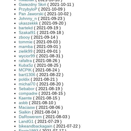
Gwiezdny Słoń
( 2021-10-11 )
PrzybyloP
( 2021-10-09 )
Pan Jaworski
( 2021-10-02 )
Johnny_n
( 2021-09-23 )
ukaszekkk
( 2021-09-20 )
bartekd
( 2021-09-19 )
Szakal91
( 2021-09-18 )
zbooy
( 2021-09-14 )
tommie
( 2021-09-03 )
mamba
( 2021-09-01 )
zielik99
( 2021-09-01 )
wycior99
( 2021-08-31 )
rafaltra
( 2021-08-26 )
KubaSz
( 2021-08-25 )
MCPIK
( 2021-08-24 )
bart1306
( 2021-08-22 )
poldix
( 2021-08-21 )
michal70
( 2021-08-20 )
Sebabor
( 2021-08-19 )
compadre
( 2021-08-15 )
Kaente
( 2021-08-15 )
asbb
( 2021-08-10 )
Maciasw
( 2021-08-06 )
Sialkin
( 2021-08-04 )
DaRowerem
( 2021-08-03 )
LandG1
( 2021-07-29 )
bikeandbackagain
( 2021-07-22 )
Erwin1993
( 2021-07-17 )