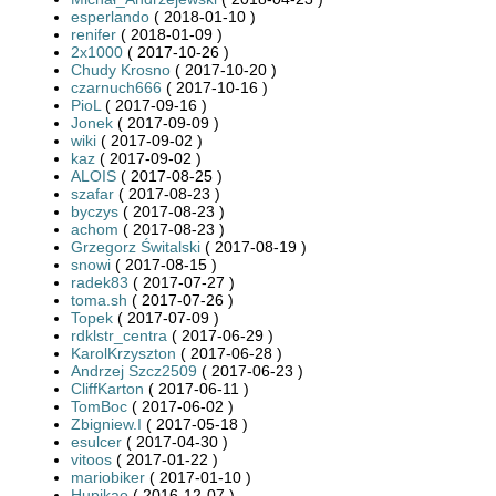
esperlando
( 2018-01-10 )
renifer
( 2018-01-09 )
2x1000
( 2017-10-26 )
Chudy Krosno
( 2017-10-20 )
czarnuch666
( 2017-10-16 )
PioL
( 2017-09-16 )
Jonek
( 2017-09-09 )
wiki
( 2017-09-02 )
kaz
( 2017-09-02 )
ALOIS
( 2017-08-25 )
szafar
( 2017-08-23 )
byczys
( 2017-08-23 )
achom
( 2017-08-23 )
Grzegorz Świtalski
( 2017-08-19 )
snowi
( 2017-08-15 )
radek83
( 2017-07-27 )
toma.sh
( 2017-07-26 )
Topek
( 2017-07-09 )
rdklstr_centra
( 2017-06-29 )
KarolKrzyszton
( 2017-06-28 )
Andrzej Szcz2509
( 2017-06-23 )
CliffKarton
( 2017-06-11 )
TomBoc
( 2017-06-02 )
Zbigniew.I
( 2017-05-18 )
esulcer
( 2017-04-30 )
vitoos
( 2017-01-22 )
mariobiker
( 2017-01-10 )
Hupikao
( 2016-12-07 )