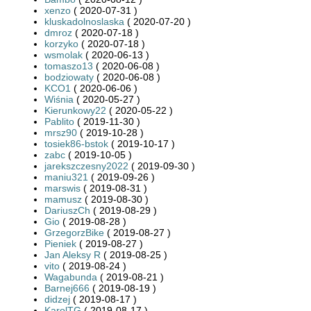
xenzo
( 2020-07-31 )
kluskadolnoslaska
( 2020-07-20 )
dmroz
( 2020-07-18 )
korzyko
( 2020-07-18 )
wsmolak
( 2020-06-13 )
tomaszo13
( 2020-06-08 )
bodziowaty
( 2020-06-08 )
KCO1
( 2020-06-06 )
Wiśnia
( 2020-05-27 )
Kierunkowy22
( 2020-05-22 )
Pablito
( 2019-11-30 )
mrsz90
( 2019-10-28 )
tosiek86-bstok
( 2019-10-17 )
zabc
( 2019-10-05 )
jarekszczesny2022
( 2019-09-30 )
maniu321
( 2019-09-26 )
marswis
( 2019-08-31 )
mamusz
( 2019-08-30 )
DariuszCh
( 2019-08-29 )
Gio
( 2019-08-28 )
GrzegorzBike
( 2019-08-27 )
Pieniek
( 2019-08-27 )
Jan Aleksy R
( 2019-08-25 )
vito
( 2019-08-24 )
Wagabunda
( 2019-08-21 )
Barnej666
( 2019-08-19 )
didzej
( 2019-08-17 )
KarolTG
( 2019-08-17 )