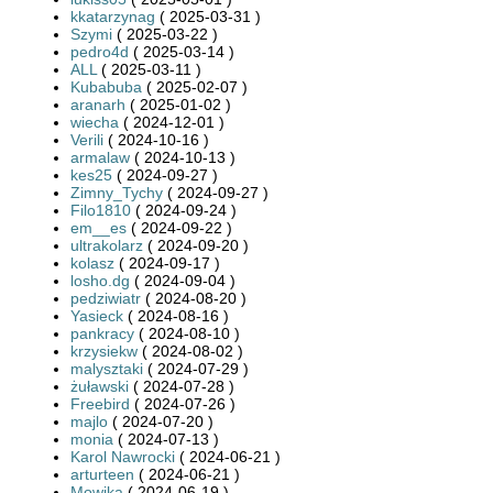
kkatarzynag
( 2025-03-31 )
Szymi
( 2025-03-22 )
pedro4d
( 2025-03-14 )
ALL
( 2025-03-11 )
Kubabuba
( 2025-02-07 )
aranarh
( 2025-01-02 )
wiecha
( 2024-12-01 )
Verili
( 2024-10-16 )
armalaw
( 2024-10-13 )
kes25
( 2024-09-27 )
Zimny_Tychy
( 2024-09-27 )
Filo1810
( 2024-09-24 )
em__es
( 2024-09-22 )
ultrakolarz
( 2024-09-20 )
kolasz
( 2024-09-17 )
losho.dg
( 2024-09-04 )
pedziwiatr
( 2024-08-20 )
Yasieck
( 2024-08-16 )
pankracy
( 2024-08-10 )
krzysiekw
( 2024-08-02 )
malysztaki
( 2024-07-29 )
żuławski
( 2024-07-28 )
Freebird
( 2024-07-26 )
majlo
( 2024-07-20 )
monia
( 2024-07-13 )
Karol Nawrocki
( 2024-06-21 )
arturteen
( 2024-06-21 )
Mowika
( 2024-06-19 )