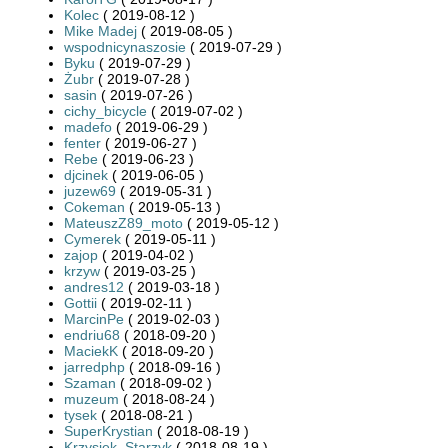
Kolec
( 2019-08-12 )
Mike Madej
( 2019-08-05 )
wspodnicynaszosie
( 2019-07-29 )
Byku
( 2019-07-29 )
Żubr
( 2019-07-28 )
sasin
( 2019-07-26 )
cichy_bicycle
( 2019-07-02 )
madefo
( 2019-06-29 )
fenter
( 2019-06-27 )
Rebe
( 2019-06-23 )
djcinek
( 2019-06-05 )
juzew69
( 2019-05-31 )
Cokeman
( 2019-05-13 )
MateuszZ89_moto
( 2019-05-12 )
Cymerek
( 2019-05-11 )
zajop
( 2019-04-02 )
krzyw
( 2019-03-25 )
andres12
( 2019-03-18 )
Gottii
( 2019-02-11 )
MarcinPe
( 2019-02-03 )
endriu68
( 2018-09-20 )
MaciekK
( 2018-09-20 )
jarredphp
( 2018-09-16 )
Szaman
( 2018-09-02 )
muzeum
( 2018-08-24 )
tysek
( 2018-08-21 )
SuperKrystian
( 2018-08-19 )
Krzysiek_Starzyk
( 2018-08-19 )