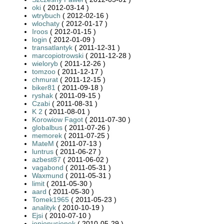
oki
( 2012-03-14 )
wtrybuch
( 2012-02-16 )
wlochaty
( 2012-01-17 )
Iroos
( 2012-01-15 )
login
( 2012-01-09 )
transatlantyk
( 2011-12-31 )
marcopiotrowski
( 2011-12-28 )
wieloryb
( 2011-12-26 )
tomzoo
( 2011-12-17 )
chmurat
( 2011-12-15 )
biker81
( 2011-09-18 )
ryshak
( 2011-09-15 )
Czabi
( 2011-08-31 )
K 2
( 2011-08-01 )
Korowiow Fagot
( 2011-07-30 )
globalbus
( 2011-07-26 )
memorek
( 2011-07-25 )
MateM
( 2011-07-13 )
luntrus
( 2011-06-27 )
azbest87
( 2011-06-02 )
vagabond
( 2011-05-31 )
Waxmund
( 2011-05-31 )
limit
( 2011-05-30 )
aard
( 2011-05-30 )
Tomek1965
( 2011-05-23 )
analityk
( 2010-10-19 )
Ejsi
( 2010-07-10 )
jonjonusjonek
( 2010-05-29 )