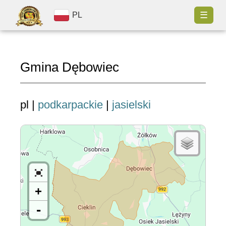
☰
PL
Gmina Dębowiec
pl |
podkarpackie
|
jasielski
+
-