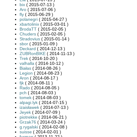
bix
( 2015-07-13 )
Aro
( 2015-07-06 )
fly
( 2015-06-29 )
polanegri
( 2015-04-27 )
xbartolinix
( 2015-03-01 )
BrodaTT
( 2015-02-05 )
Chuders
( 2015-02-05 )
Stradovius
( 2015-01-14 )
sbor
( 2015-01-09 )
Deckard
( 2014-12-13 )
ZUBRonBIKE
( 2014-11-13 )
Trek
( 2014-10-20 )
valhalla
( 2014-10-12 )
Białas
( 2014-08-26 )
Legion
( 2014-08-23 )
Aron
( 2014-08-17 )
fjk
( 2014-08-11 )
Rado
( 2014-08-05 )
pch
( 2014-08-03 )
tomek
( 2014-08-03 )
alpagi.lyk
( 2014-07-15 )
izaisławek
( 2014-07-13 )
Jeyek
( 2014-07-09 )
piotrekke
( 2014-06-21 )
Grzak76
( 2014-03-24 )
g.rygalski
( 2014-02-08 )
suisse
( 2014-02-01 )
furman
( 2013-11-22 )