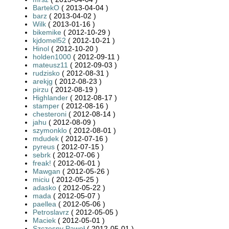
BartekO
( 2013-04-04 )
barz
( 2013-04-02 )
Wilk
( 2013-01-16 )
bikemike
( 2012-10-29 )
kjdomel52
( 2012-10-21 )
Hinol
( 2012-10-20 )
holden1000
( 2012-09-11 )
mateusz11
( 2012-09-03 )
rudzisko
( 2012-08-31 )
arekjg
( 2012-08-23 )
pirzu
( 2012-08-19 )
Highlander
( 2012-08-17 )
stamper
( 2012-08-16 )
chesteroni
( 2012-08-14 )
jahu
( 2012-08-09 )
szymonklo
( 2012-08-01 )
mdudek
( 2012-07-16 )
pyreus
( 2012-07-15 )
sebrk
( 2012-07-06 )
freak!
( 2012-06-01 )
Mawgan
( 2012-05-26 )
miciu
( 2012-05-25 )
adasko
( 2012-05-22 )
mada
( 2012-05-07 )
paellea
( 2012-05-06 )
Petroslavrz
( 2012-05-05 )
Maciek
( 2012-05-01 )
Szczesny Paweł
( 2012-05-01 )