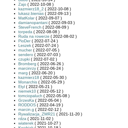
Zajo
( 2022-10-08 )
kazmierz18_2
( 2022-10-08 )
lukasz.bienias
( 2022-09-13 )
MatKolar
( 2022-09-07 )
damianopantani
( 2022-09-03 )
SteveFrench
( 2022-08-09 )
torpeda
( 2022-08-08 )
Ruda na rowerze
( 2022-08-02 )
PioDer
( 2022-07-24 )
Leszek
( 2022-07-24 )
mucher
( 2022-07-05 )
sendero
( 2022-07-03 )
czupki
( 2022-07-02 )
Bromberg
( 2022-06-26 )
marcinrzy
( 2022-06-24 )
marg
( 2022-06-20 )
kazmierz18
( 2022-05-30 )
Monarchis
( 2022-05-29 )
Etyl
( 2022-05-21 )
niemek10
( 2022-05-12 )
tomciopaluch
( 2022-05-08 )
GrzesKa
( 2022-05-04 )
RODDOS
( 2022-04-19 )
marcin.g
( 2022-02-12 )
Rywalizacja_ZMR21
( 2021-11-20 )
rdza
( 2021-11-02 )
wiaterek
( 2021-10-27 )
Kwabiak
( 2021-10-18 )