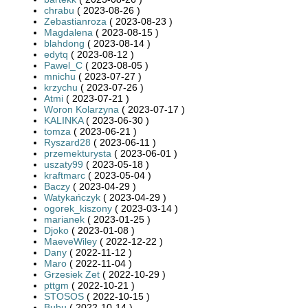
chrabu
( 2023-08-26 )
Zebastianroza
( 2023-08-23 )
Magdalena
( 2023-08-15 )
blahdong
( 2023-08-14 )
edytq
( 2023-08-12 )
Pawel_C
( 2023-08-05 )
mnichu
( 2023-07-27 )
krzychu
( 2023-07-26 )
Atmi
( 2023-07-21 )
Woron Kolarzyna
( 2023-07-17 )
KALINKA
( 2023-06-30 )
tomza
( 2023-06-21 )
Ryszard28
( 2023-06-11 )
przemekturysta
( 2023-06-01 )
uszaty99
( 2023-05-18 )
kraftmarc
( 2023-05-04 )
Baczy
( 2023-04-29 )
Watykańczyk
( 2023-04-29 )
ogorek_kiszony
( 2023-03-14 )
marianek
( 2023-01-25 )
Djoko
( 2023-01-08 )
MaeveWiley
( 2022-12-22 )
Dany
( 2022-11-12 )
Maro
( 2022-11-04 )
Grzesiek Zet
( 2022-10-29 )
pttgm
( 2022-10-21 )
STOSOS
( 2022-10-15 )
Bubu
( 2022-10-14 )