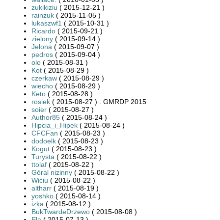
zukikiziu
( 2015-12-21 )
rainzuk
( 2015-11-05 )
lukaszwf1
( 2015-10-31 )
Ricardo
( 2015-09-21 )
zielony
( 2015-09-14 )
Jelona
( 2015-09-07 )
pedros
( 2015-09-04 )
olo
( 2015-08-31 )
Kot
( 2015-08-29 )
czerkaw
( 2015-08-29 )
wiecho
( 2015-08-29 )
Keto
( 2015-08-28 )
rosiek
( 2015-08-27 ) : GMRDP 2015
soier
( 2015-08-27 )
Author85
( 2015-08-24 )
Hipcia_i_Hipek
( 2015-08-24 )
CFCFan
( 2015-08-23 )
dodoelk
( 2015-08-23 )
Kogut
( 2015-08-23 )
Turysta
( 2015-08-22 )
ttolaf
( 2015-08-22 )
Góral nizinny
( 2015-08-22 )
Wiciu
( 2015-08-22 )
altharr
( 2015-08-19 )
yoshko
( 2015-08-14 )
izka
( 2015-08-12 )
BukTwardeDrzewo
( 2015-08-08 )
Ela
( 2015-07-13 )