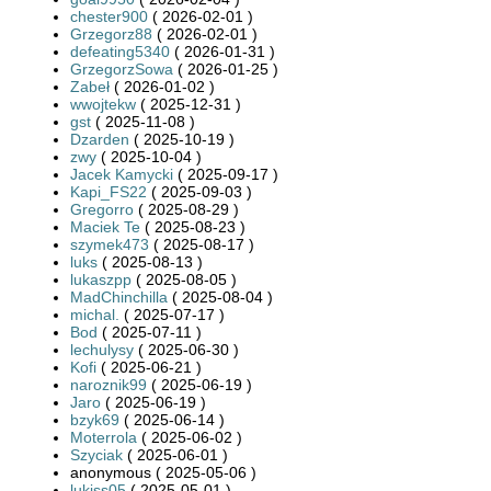
chester900
( 2026-02-01 )
Grzegorz88
( 2026-02-01 )
defeating5340
( 2026-01-31 )
GrzegorzSowa
( 2026-01-25 )
Zabeł
( 2026-01-02 )
wwojtekw
( 2025-12-31 )
gst
( 2025-11-08 )
Dzarden
( 2025-10-19 )
zwy
( 2025-10-04 )
Jacek Kamycki
( 2025-09-17 )
Kapi_FS22
( 2025-09-03 )
Gregorro
( 2025-08-29 )
Maciek Te
( 2025-08-23 )
szymek473
( 2025-08-17 )
luks
( 2025-08-13 )
lukaszpp
( 2025-08-05 )
MadChinchilla
( 2025-08-04 )
michal.
( 2025-07-17 )
Bod
( 2025-07-11 )
lechulysy
( 2025-06-30 )
Kofi
( 2025-06-21 )
naroznik99
( 2025-06-19 )
Jaro
( 2025-06-19 )
bzyk69
( 2025-06-14 )
Moterrola
( 2025-06-02 )
Szyciak
( 2025-06-01 )
anonymous ( 2025-05-06 )
lukiss05
( 2025-05-01 )