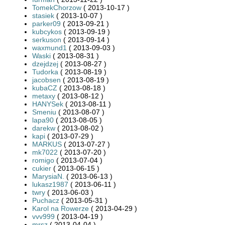
TomekChorzow
( 2013-10-17 )
stasiek
( 2013-10-07 )
parker09
( 2013-09-21 )
kubcykos
( 2013-09-19 )
serkuson
( 2013-09-14 )
waxmund1
( 2013-09-03 )
Waski
( 2013-08-31 )
dzejdzej
( 2013-08-27 )
Tudorka
( 2013-08-19 )
jacobsen
( 2013-08-19 )
kubaCZ
( 2013-08-18 )
metaxy
( 2013-08-12 )
HANYSek
( 2013-08-11 )
Smeniu
( 2013-08-07 )
lapa90
( 2013-08-05 )
darekw
( 2013-08-02 )
kapi
( 2013-07-29 )
MARKUS
( 2013-07-27 )
mk7022
( 2013-07-20 )
romigo
( 2013-07-04 )
cukier
( 2013-06-15 )
MarysiaN.
( 2013-06-13 )
lukasz1987
( 2013-06-11 )
twry
( 2013-06-03 )
Puchacz
( 2013-05-31 )
Karol na Rowerze
( 2013-04-29 )
vvv999
( 2013-04-19 )
mrsz
( 2013-04-04 )