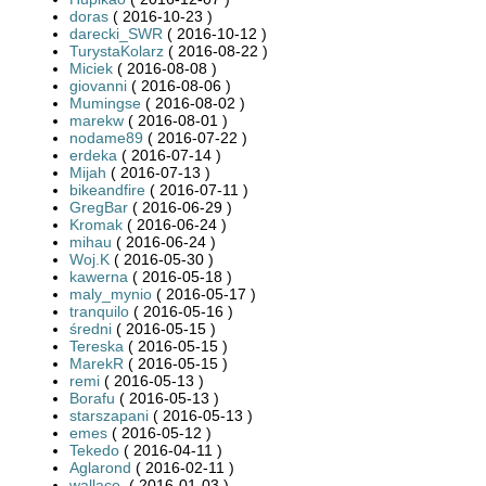
doras
( 2016-10-23 )
darecki_SWR
( 2016-10-12 )
TurystaKolarz
( 2016-08-22 )
Miciek
( 2016-08-08 )
giovanni
( 2016-08-06 )
Mumingse
( 2016-08-02 )
marekw
( 2016-08-01 )
nodame89
( 2016-07-22 )
erdeka
( 2016-07-14 )
Mijah
( 2016-07-13 )
bikeandfire
( 2016-07-11 )
GregBar
( 2016-06-29 )
Kromak
( 2016-06-24 )
mihau
( 2016-06-24 )
Woj.K
( 2016-05-30 )
kawerna
( 2016-05-18 )
maly_mynio
( 2016-05-17 )
tranquilo
( 2016-05-16 )
średni
( 2016-05-15 )
Tereska
( 2016-05-15 )
MarekR
( 2016-05-15 )
remi
( 2016-05-13 )
Borafu
( 2016-05-13 )
starszapani
( 2016-05-13 )
emes
( 2016-05-12 )
Tekedo
( 2016-04-11 )
Aglarond
( 2016-02-11 )
wallace.
( 2016-01-03 )