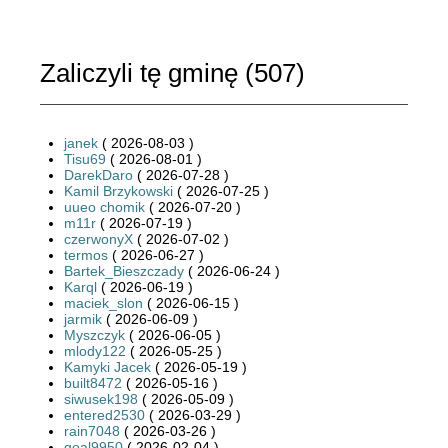
Zaliczyli tę gminę (
507
)
janek
( 2026-08-03 )
Tisu69
( 2026-08-01 )
DarekDaro
( 2026-07-28 )
Kamil Brzykowski
( 2026-07-25 )
uueo chomik
( 2026-07-20 )
m11r
( 2026-07-19 )
czerwonyX
( 2026-07-02 )
termos
( 2026-06-27 )
Bartek_Bieszczady
( 2026-06-24 )
Karql
( 2026-06-19 )
maciek_slon
( 2026-06-15 )
jarmik
( 2026-06-09 )
Myszczyk
( 2026-06-05 )
mlody122
( 2026-05-25 )
Kamyki Jacek
( 2026-05-19 )
built8472
( 2026-05-16 )
siwusek198
( 2026-05-09 )
entered2530
( 2026-03-29 )
rain7048
( 2026-03-26 )
goal9950
( 2026-02-04 )