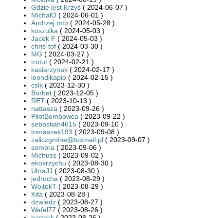
Gdzie jest Krzyś
( 2024-06-07 )
MichalO
( 2024-06-01 )
Andrzej mtb
( 2024-05-28 )
koszulka
( 2024-05-03 )
Jacek F
( 2024-05-03 )
chris-tof
( 2024-03-30 )
MG
( 2024-03-27 )
trutut
( 2024-02-21 )
kasiarzynak
( 2024-02-17 )
leondikapio
( 2024-02-15 )
cslk
( 2023-12-30 )
Borbet
( 2023-12-05 )
RET
( 2023-10-13 )
nattasza
( 2023-09-26 )
PilotBombowca
( 2023-09-22 )
sebastian4615
( 2023-09-10 )
tomaszek193
( 2023-09-08 )
zaliczgmine@tuxmail.pl
( 2023-09-07 )
sombra
( 2023-09-06 )
Michuss
( 2023-09-02 )
ekokrzychu
( 2023-08-30 )
UltraJJ
( 2023-08-30 )
jedrucha
( 2023-08-29 )
WojtekT
( 2023-08-29 )
Kita
( 2023-08-28 )
dzwiedz
( 2023-08-27 )
Wafel77
( 2023-08-26 )
bartekk
( 2023-08-26 )