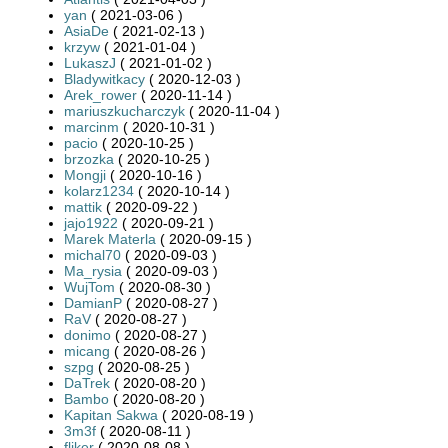
yan
( 2021-03-06 )
AsiaDe
( 2021-02-13 )
krzyw
( 2021-01-04 )
LukaszJ
( 2021-01-02 )
Bladywitkacy
( 2020-12-03 )
Arek_rower
( 2020-11-14 )
mariuszkucharczyk
( 2020-11-04 )
marcinm
( 2020-10-31 )
pacio
( 2020-10-25 )
brzozka
( 2020-10-25 )
Mongji
( 2020-10-16 )
kolarz1234
( 2020-10-14 )
mattik
( 2020-09-22 )
jajo1922
( 2020-09-21 )
Marek Materla
( 2020-09-15 )
michal70
( 2020-09-03 )
Ma_rysia
( 2020-09-03 )
WujTom
( 2020-08-30 )
DamianP
( 2020-08-27 )
RaV
( 2020-08-27 )
donimo
( 2020-08-27 )
micang
( 2020-08-26 )
szpg
( 2020-08-25 )
DaTrek
( 2020-08-20 )
Bambo
( 2020-08-20 )
Kapitan Sakwa
( 2020-08-19 )
3m3f
( 2020-08-11 )
fliker
( 2020-08-08 )