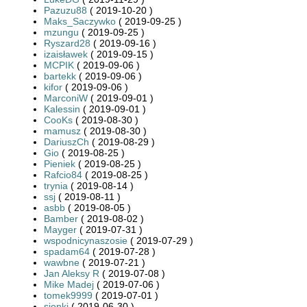
Pazuzu88
( 2019-10-20 )
Maks_Saczywko
( 2019-09-25 )
mzungu
( 2019-09-25 )
Ryszard28
( 2019-09-16 )
izaisławek
( 2019-09-15 )
MCPIK
( 2019-09-06 )
bartekk
( 2019-09-06 )
kifor
( 2019-09-06 )
MarconiW
( 2019-09-01 )
Kalessin
( 2019-09-01 )
CooKs
( 2019-08-30 )
mamusz
( 2019-08-30 )
DariuszCh
( 2019-08-29 )
Gio
( 2019-08-25 )
Pieniek
( 2019-08-25 )
Rafcio84
( 2019-08-25 )
trynia
( 2019-08-14 )
ssj
( 2019-08-11 )
asbb
( 2019-08-05 )
Bamber
( 2019-08-02 )
Mayger
( 2019-07-31 )
wspodnicynaszosie
( 2019-07-29 )
spadam64
( 2019-07-28 )
wawbne
( 2019-07-21 )
Jan Aleksy R
( 2019-07-08 )
Mike Madej
( 2019-07-06 )
tomek9999
( 2019-07-01 )
sienki
( 2019-06-30 )