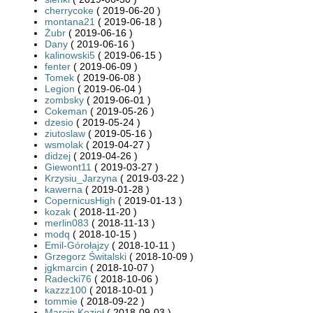
cherrycoke
( 2019-06-20 )
montana21
( 2019-06-18 )
Żubr
( 2019-06-16 )
Dany
( 2019-06-16 )
kalinowski5
( 2019-06-15 )
fenter
( 2019-06-09 )
Tomek
( 2019-06-08 )
Legion
( 2019-06-04 )
zombsky
( 2019-06-01 )
Cokeman
( 2019-05-26 )
dzesio
( 2019-05-24 )
ziutoslaw
( 2019-05-16 )
wsmolak
( 2019-04-27 )
didzej
( 2019-04-26 )
Giewont11
( 2019-03-27 )
Krzysiu_Jarzyna
( 2019-03-22 )
kawerna
( 2019-01-28 )
CopernicusHigh
( 2019-01-13 )
kozak
( 2018-11-20 )
merlin083
( 2018-11-13 )
modq
( 2018-10-15 )
Emil-Górołajzy
( 2018-10-11 )
Grzegorz Świtalski
( 2018-10-09 )
jgkmarcin
( 2018-10-07 )
Radecki76
( 2018-10-06 )
kazzz100
( 2018-10-01 )
tommie
( 2018-09-22 )
Marcin Kozioł
( 2018-09-03 )