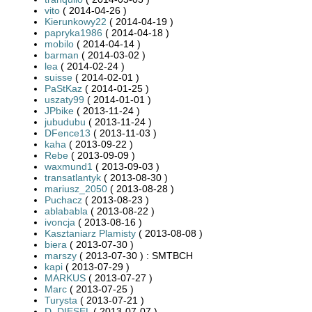
vito
( 2014-04-26 )
Kierunkowy22
( 2014-04-19 )
papryka1986
( 2014-04-18 )
mobilo
( 2014-04-14 )
barman
( 2014-03-02 )
lea
( 2014-02-24 )
suisse
( 2014-02-01 )
PaStKaz
( 2014-01-25 )
uszaty99
( 2014-01-01 )
JPbike
( 2013-11-24 )
jubudubu
( 2013-11-24 )
DFence13
( 2013-11-03 )
kaha
( 2013-09-22 )
Rebe
( 2013-09-09 )
waxmund1
( 2013-09-03 )
transatlantyk
( 2013-08-30 )
mariusz_2050
( 2013-08-28 )
Puchacz
( 2013-08-23 )
ablababla
( 2013-08-22 )
ivoncja
( 2013-08-16 )
Kasztaniarz Plamisty
( 2013-08-08 )
biera
( 2013-07-30 )
marszy
( 2013-07-30 ) : SMTBCH
kapi
( 2013-07-29 )
MARKUS
( 2013-07-27 )
Marc
( 2013-07-25 )
Turysta
( 2013-07-21 )
D_DIESEL
( 2013-07-07 )