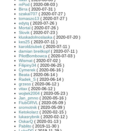
mPod
( 2020-08-03 )
Birra
( 2020-07-31 )
szakal707
( 2020-07-27 )
tomaszo13
( 2020-07-27 )
edytq
( 2020-07-26 )
Mortal
( 2020-07-26 )
Slovik
( 2020-07-23 )
kluskadolnoslaska
( 2020-07-20 )
kes25
( 2020-07-11 )
karoldziubek
( 2020-07-11 )
damian breitkopf
( 2020-07-11 )
PilotBombowca
( 2020-07-03 )
Wismat
( 2020-07-02 )
Filipiny34
( 2020-06-25 )
Cymerek
( 2020-06-16 )
Beata
( 2020-06-14 )
Radek_S
( 2020-06-14 )
grzess
( 2020-06-12 )
vitax
( 2020-06-12 )
wojtek2004
( 2020-05-23 )
Jan_pmno
( 2020-05-16 )
FlubGRVL
( 2020-05-09 )
sromotnik
( 2020-05-09 )
Ketokolarz
( 2020-02-15 )
lukasrybnik
( 2020-02-12 )
OskarQ
( 2020-01-13 )
Pablito
( 2019-11-30 )
LukeDG
( 2019-11-29 )