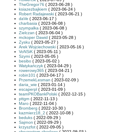
TheGregor76
( 2023-06-28 )
ksiazezbajkiem
( 2023-06-24 )
Robert Radajewski
( 2023-06-21 )
daVe
( 2023-06-17 )
charbasia
( 2023-06-08 )
szympalka
( 2023-06-08 )
Zielczan
( 2023-06-04 )
mckoper Dawid
( 2023-05-28 )
Zysku
( 2023-05-27 )
Arek Wojciechowski
( 2023-05-16 )
VoNSiK
( 2023-05-11 )
Szymi
( 2023-05-05 )
besibo
( 2023-05-02 )
Watykańczyk
( 2023-04-29 )
rowerowy365
( 2023-04-21 )
robin101
( 2023-04-17 )
PrzemekLesman
( 2023-02-09 )
daria_wie
( 2023-01-14 )
escaperpl
( 2023-01-09 )
teamPKOBankPolski
( 2022-12-15 )
pttgm
( 2022-11-13 )
Maro
( 2022-11-04 )
Bromberg
( 2022-10-30 )
kazmierz18_2
( 2022-10-08 )
beduks
( 2022-09-29 )
Sajmon
( 2022-09-29 )
krzyszfot
( 2022-09-05 )
chryzostom.cherlawy
( 2022-09-03 )