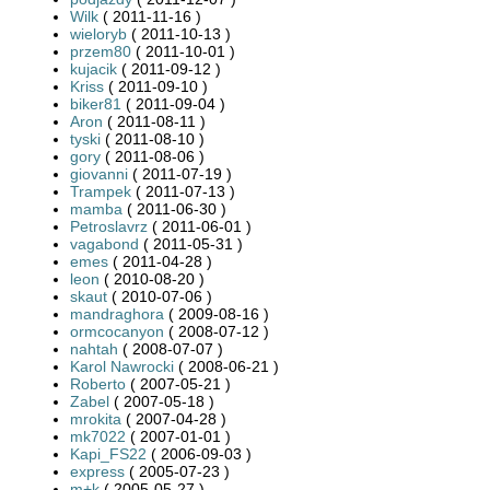
Wilk
( 2011-11-16 )
wieloryb
( 2011-10-13 )
przem80
( 2011-10-01 )
kujacik
( 2011-09-12 )
Kriss
( 2011-09-10 )
biker81
( 2011-09-04 )
Aron
( 2011-08-11 )
tyski
( 2011-08-10 )
gory
( 2011-08-06 )
giovanni
( 2011-07-19 )
Trampek
( 2011-07-13 )
mamba
( 2011-06-30 )
Petroslavrz
( 2011-06-01 )
vagabond
( 2011-05-31 )
emes
( 2011-04-28 )
leon
( 2010-08-20 )
skaut
( 2010-07-06 )
mandraghora
( 2009-08-16 )
ormcocanyon
( 2008-07-12 )
nahtah
( 2008-07-07 )
Karol Nawrocki
( 2008-06-21 )
Roberto
( 2007-05-21 )
Zabel
( 2007-05-18 )
mrokita
( 2007-04-28 )
mk7022
( 2007-01-01 )
Kapi_FS22
( 2006-09-03 )
express
( 2005-07-23 )
m+k
( 2005-05-27 )