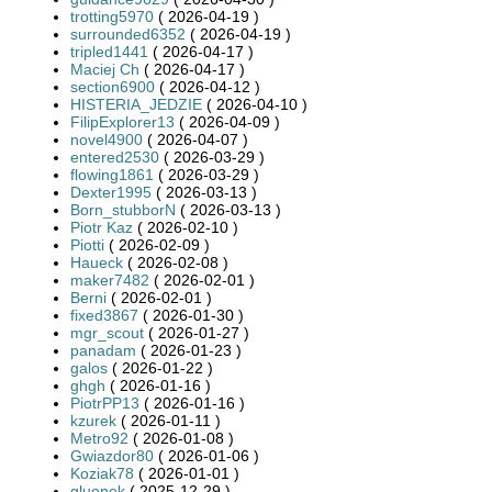
trotting5970
( 2026-04-19 )
surrounded6352
( 2026-04-19 )
tripled1441
( 2026-04-17 )
Maciej Ch
( 2026-04-17 )
section6900
( 2026-04-12 )
HISTERIA_JEDZIE
( 2026-04-10 )
FilipExplorer13
( 2026-04-09 )
novel4900
( 2026-04-07 )
entered2530
( 2026-03-29 )
flowing1861
( 2026-03-29 )
Dexter1995
( 2026-03-13 )
Born_stubborN
( 2026-03-13 )
Piotr Kaz
( 2026-02-10 )
Piotti
( 2026-02-09 )
Haueck
( 2026-02-08 )
maker7482
( 2026-02-01 )
Berni
( 2026-02-01 )
fixed3867
( 2026-01-30 )
mgr_scout
( 2026-01-27 )
panadam
( 2026-01-23 )
galos
( 2026-01-22 )
ghgh
( 2026-01-16 )
PiotrPP13
( 2026-01-16 )
kzurek
( 2026-01-11 )
Metro92
( 2026-01-08 )
Gwiazdor80
( 2026-01-06 )
Koziak78
( 2026-01-01 )
gluonek
( 2025-12-29 )