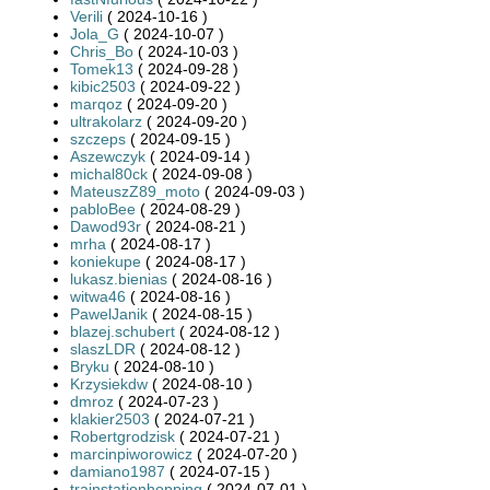
Verili
( 2024-10-16 )
Jola_G
( 2024-10-07 )
Chris_Bo
( 2024-10-03 )
Tomek13
( 2024-09-28 )
kibic2503
( 2024-09-22 )
marqoz
( 2024-09-20 )
ultrakolarz
( 2024-09-20 )
szczeps
( 2024-09-15 )
Aszewczyk
( 2024-09-14 )
michal80ck
( 2024-09-08 )
MateuszZ89_moto
( 2024-09-03 )
pabloBee
( 2024-08-29 )
Dawod93r
( 2024-08-21 )
mrha
( 2024-08-17 )
koniekupe
( 2024-08-17 )
lukasz.bienias
( 2024-08-16 )
witwa46
( 2024-08-16 )
PawelJanik
( 2024-08-15 )
blazej.schubert
( 2024-08-12 )
slaszLDR
( 2024-08-12 )
Bryku
( 2024-08-10 )
Krzysiekdw
( 2024-08-10 )
dmroz
( 2024-07-23 )
klakier2503
( 2024-07-21 )
Robertgrodzisk
( 2024-07-21 )
marcinpiworowicz
( 2024-07-20 )
damiano1987
( 2024-07-15 )
trainstationhopping
( 2024-07-01 )