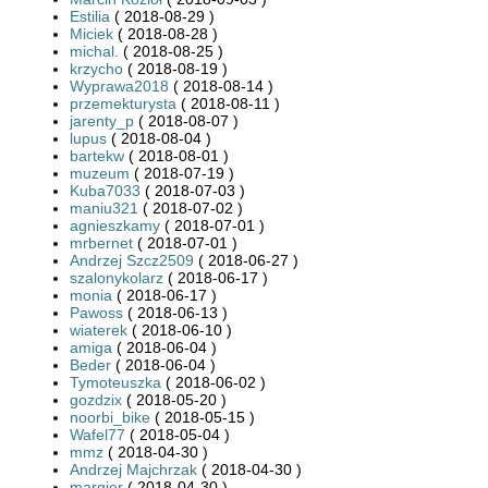
Estilia
( 2018-08-29 )
Miciek
( 2018-08-28 )
michal.
( 2018-08-25 )
krzycho
( 2018-08-19 )
Wyprawa2018
( 2018-08-14 )
przemekturysta
( 2018-08-11 )
jarenty_p
( 2018-08-07 )
lupus
( 2018-08-04 )
bartekw
( 2018-08-01 )
muzeum
( 2018-07-19 )
Kuba7033
( 2018-07-03 )
maniu321
( 2018-07-02 )
agnieszkamy
( 2018-07-01 )
mrbernet
( 2018-07-01 )
Andrzej Szcz2509
( 2018-06-27 )
szalonykolarz
( 2018-06-17 )
monia
( 2018-06-17 )
Pawoss
( 2018-06-13 )
wiaterek
( 2018-06-10 )
amiga
( 2018-06-04 )
Beder
( 2018-06-04 )
Tymoteuszka
( 2018-06-02 )
gozdzix
( 2018-05-20 )
noorbi_bike
( 2018-05-15 )
Wafel77
( 2018-05-04 )
mmz
( 2018-04-30 )
Andrzej Majchrzak
( 2018-04-30 )
margier
( 2018-04-30 )