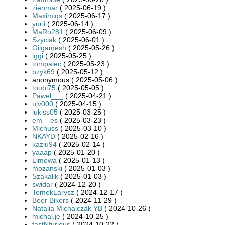
zienmar
( 2025-06-19 )
Maximiqs
( 2025-06-17 )
yurii
( 2025-06-14 )
MaRo281
( 2025-06-09 )
Szyciak
( 2025-06-01 )
Gilgamesh
( 2025-05-26 )
iggi
( 2025-05-25 )
tompalec
( 2025-05-23 )
bzyk69
( 2025-05-12 )
anonymous ( 2025-05-06 )
toubi75
( 2025-05-05 )
Pawel___
( 2025-04-21 )
ulv000
( 2025-04-15 )
lukiss05
( 2025-03-25 )
em__es
( 2025-03-23 )
Michuss
( 2025-03-10 )
NKAYD
( 2025-02-16 )
kaziu94
( 2025-02-14 )
yaaap
( 2025-01-20 )
Limowa
( 2025-01-13 )
mozanski
( 2025-01-03 )
Szakalik
( 2025-01-03 )
swidar
( 2024-12-20 )
TomekLarysz
( 2024-12-17 )
Beer Bikers
( 2024-11-29 )
Natalia Michalczak YB
( 2024-10-26 )
michal.je
( 2024-10-25 )
fastNfurious
( 2024-10-22 )