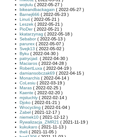
wojtulu
( 2022-05-27 )
bikeandbackagain
( 2022-05-27 )
Barnej666
( 2022-05-23 )
Linuś
( 2022-05-21 )
Leszek
( 2022-05-21 )
PioDer
( 2022-05-21 )
kkatarzynag
( 2022-05-18 )
Sebabor
( 2022-05-13 )
parurex
( 2022-05-07 )
Svejk13
( 2022-05-02 )
Byku
( 2022-04-30 )
patrycjad.
( 2022-04-30 )
Maciaros
( 2022-04-28 )
RobertLuxa
( 2022-04-19 )
damiansobczak69
( 2022-04-15 )
Monarchis
( 2022-04-14 )
CoLesiu
( 2022-03-19 )
Maras
( 2022-02-25 )
Kaente
( 2022-02-20 )
mjstuchly
( 2022-02-14 )
Djoko
( 2022-01-21 )
Wrocycling
( 2022-01-04 )
Zabeł
( 2021-12-17 )
niemek10
( 2021-12-12 )
Rywalizacja_ZMR21
( 2021-11-19 )
kukukaro
( 2021-11-13 )
theli
( 2021-11-05 )
bart1306
( 2021-11-03 )