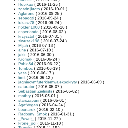
Hupikao
( 2016-11-25 )
zgadnijktoto
( 2016-10-01 )
Aglarond
( 2016-09-25 )
sebaqgti
( 2016-09-24 )
lukasz78
( 2016-09-24 )
holden1000
( 2016-08-16 )
esperlando
( 2016-08-02 )
krzysztof
( 2016-07-31 )
siwusek198
( 2016-07-24 )
Mijah
( 2016-07-13 )
alne
( 2016-07-10 )
jakle
( 2016-06-30 )
Kromak
( 2016-06-24 )
Pablo84
( 2016-06-22 )
TomBoc
( 2016-06-19 )
yass
( 2016-06-17 )
limit
( 2016-06-12 )
jagniecymfuterkiemwalekpokryty
( 2016-06-09 )
saturator
( 2016-05-07 )
Sebastian Zieliński
( 2016-05-02 )
matbry
( 2016-05-01 )
starszapani
( 2016-05-01 )
AgatVegan
( 2016-04-24 )
Leonarek
( 2016-02-10 )
Radosny_Smok
( 2016-01-31 )
_Paweł_
( 2015-11-27 )
krone_pol
( 2015-11-18 )
Tereska
( 2015-11-15 )