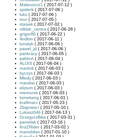
Mateuszzz1
( 2017-07-12 )
spiderk
( 2017-07-06 )
luks
( 2017-07-06 )
tour
( 2017-07-05 )
stasiek
( 2017-07-02 )
rdklstr_centra
( 2017-06-28 )
grigor86
( 2017-06-22 )
Andbin
( 2017-06-11 )
lunatyk
( 2017-06-06 )
pawel_jd
( 2017-06-06 )
pankracy
( 2017-06-05 )
pabloxt
( 2017-06-04 )
ALOIS
( 2017-06-04 )
martink
( 2017-06-03 )
byczys
( 2017-06-03 )
Młody
( 2017-06-03 )
marekw
( 2017-06-03 )
elizium
( 2017-06-03 )
memorek
( 2017-06-03 )
tomekeng
( 2017-06-01 )
kraftmarc
( 2017-05-23 )
Zbigniew.I
( 2017-05-10 )
Lukasz046
( 2017-04-13 )
GrzegorzBike
( 2017-03-31 )
pamelak
( 2017-03-16 )
KroZRider
( 2017-03-02 )
mariobiker
( 2017-01-10 )
KubaSz
( 2017-01-03 )