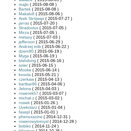
majlo
( 2015-08-08 )
Bartek
( 2015-08-08 )
Makalu8
( 2015-08-06 )
Arek Strójwąs
( 2015-07-27 )
jarras
( 2015-07-20 )
Stradovius
( 2015-07-05 )
Mirza
( 2015-07-05 )
metaxy
( 2015-07-03 )
jefferson
( 2015-06-29 )
Andrzej mtb
( 2015-06-22 )
dzem80
( 2015-06-19 )
Myga
( 2015-06-19 )
blahdong
( 2015-06-16 )
soier
( 2015-06-15 )
Mooke
( 2015-06-14 )
kosola
( 2015-05-21 )
czerkaw
( 2015-04-13 )
bartbar86
( 2015-04-06 )
Jelona
( 2015-04-03 )
rowerek57
( 2015-03-07 )
michał-z
( 2015-03-02 )
rosiek
( 2015-01-26 )
Uvekolarz
( 2015-01-04 )
faxepl
( 2015-01-01 )
phenoxazine
( 2014-12-31 )
rowerowytomysl
( 2014-12-28 )
bobiko
( 2014-11-24 )
bikeman
( 2014-10-26 )