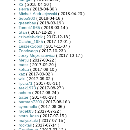
K2
( 2018-04-30 )
sierra
( 2018-04-30 )
Michał_Andrzejewski
( 2018-04-23 )
Seba900
( 2018-04-16 )
greenbay
( 2018-03-19 )
Tomek1965
( 2018-03-14 )
Stan
( 2017-12-20 )
człowiek-dzik
( 2017-12-18 )
Ciacho_1985
( 2017-12-01 )
LeszekSopot
( 2017-11-07 )
Znadwago
( 2017-10-23 )
Jerzy Mojżeszewicz
( 2017-10-17 )
Metju
( 2017-09-22 )
masz
( 2017-09-20 )
kolica
( 2017-09-10 )
kaz
( 2017-09-02 )
wiki
( 2017-09-02 )
lipciu71
( 2017-08-31 )
arek1973
( 2017-08-27 )
achom
( 2017-08-24 )
Sater
( 2017-08-19 )
barman7200
( 2017-08-16 )
cymonello
( 2017-08-06 )
radek83
( 2017-07-22 )
stara_koza
( 2017-07-15 )
malysztaki
( 2017-07-15 )
rocktail
( 2017-07-14 )
Grottkauer
( 2017-07-12 )