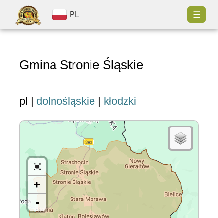
☰
PL
Gmina Stronie Śląskie
pl |
dolnośląskie
|
kłodzki
+
-