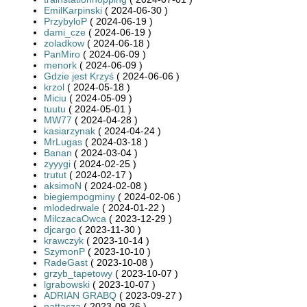
EmilKarpinski
( 2024-06-30 )
PrzybyloP
( 2024-06-19 )
dami_cze
( 2024-06-19 )
zoladkow
( 2024-06-18 )
PanMiro
( 2024-06-09 )
menork
( 2024-06-09 )
Gdzie jest Krzyś
( 2024-06-06 )
krzol
( 2024-05-18 )
Miciu
( 2024-05-09 )
tuutu
( 2024-05-01 )
MW77
( 2024-04-28 )
kasiarzynak
( 2024-04-24 )
MrLugas
( 2024-03-18 )
Banan
( 2024-03-04 )
zyyygi
( 2024-02-25 )
trutut
( 2024-02-17 )
aksimoN
( 2024-02-08 )
biegiempogminy
( 2024-02-06 )
mlodedrwale
( 2024-01-22 )
MilczacaOwca
( 2023-12-29 )
djcargo
( 2023-11-30 )
krawczyk
( 2023-10-14 )
SzymonP
( 2023-10-10 )
RadeGast
( 2023-10-08 )
grzyb_tapetowy
( 2023-10-07 )
lgrabowski
( 2023-10-07 )
ADRIAN GRABQ
( 2023-09-27 )
nattasza
( 2023-09-26 )