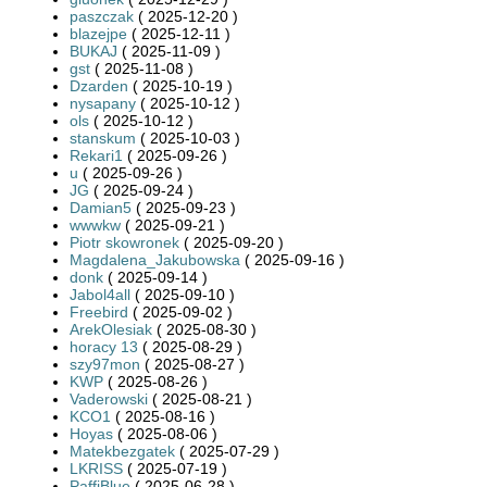
paszczak
( 2025-12-20 )
blazejpe
( 2025-12-11 )
BUKAJ
( 2025-11-09 )
gst
( 2025-11-08 )
Dzarden
( 2025-10-19 )
nysapany
( 2025-10-12 )
ols
( 2025-10-12 )
stanskum
( 2025-10-03 )
Rekari1
( 2025-09-26 )
u
( 2025-09-26 )
JG
( 2025-09-24 )
Damian5
( 2025-09-23 )
wwwkw
( 2025-09-21 )
Piotr skowronek
( 2025-09-20 )
Magdalena_Jakubowska
( 2025-09-16 )
donk
( 2025-09-14 )
Jabol4all
( 2025-09-10 )
Freebird
( 2025-09-02 )
ArekOlesiak
( 2025-08-30 )
horacy 13
( 2025-08-29 )
szy97mon
( 2025-08-27 )
KWP
( 2025-08-26 )
Vaderowski
( 2025-08-21 )
KCO1
( 2025-08-16 )
Hoyas
( 2025-08-06 )
Matekbezgatek
( 2025-07-29 )
LKRISS
( 2025-07-19 )
PaffiBlue
( 2025-06-28 )