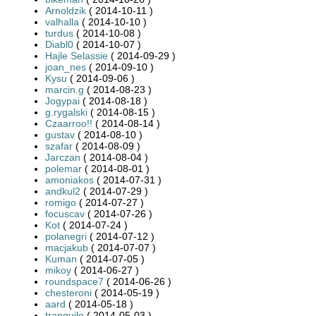
Arnoldzik
( 2014-10-11 )
valhalla
( 2014-10-10 )
turdus
( 2014-10-08 )
Diabl0
( 2014-10-07 )
Hajle Selassie
( 2014-09-29 )
joan_nes
( 2014-09-10 )
Kysu
( 2014-09-06 )
marcin.g
( 2014-08-23 )
Jogypai
( 2014-08-18 )
g.rygalski
( 2014-08-15 )
Czaarroo!!
( 2014-08-14 )
gustav
( 2014-08-10 )
szafar
( 2014-08-09 )
Jarczan
( 2014-08-04 )
polemar
( 2014-08-01 )
amoniakos
( 2014-07-31 )
andkul2
( 2014-07-29 )
romigo
( 2014-07-27 )
focuscav
( 2014-07-26 )
Kot
( 2014-07-24 )
polanegri
( 2014-07-12 )
macjakub
( 2014-07-07 )
Kuman
( 2014-07-05 )
mikoy
( 2014-06-27 )
roundspace7
( 2014-06-26 )
chesteroni
( 2014-05-19 )
aard
( 2014-05-18 )
tranquilo
( 2014-05-03 )