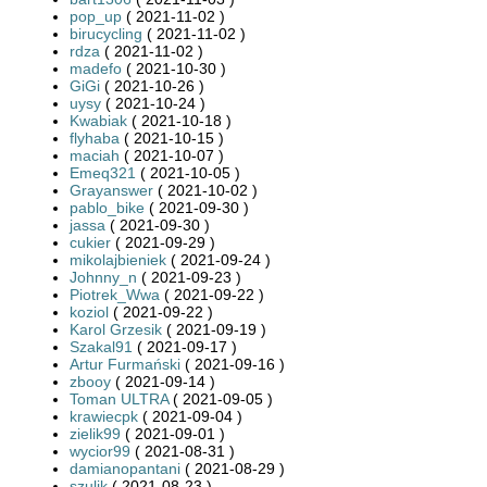
pop_up
( 2021-11-02 )
birucycling
( 2021-11-02 )
rdza
( 2021-11-02 )
madefo
( 2021-10-30 )
GiGi
( 2021-10-26 )
uysy
( 2021-10-24 )
Kwabiak
( 2021-10-18 )
flyhaba
( 2021-10-15 )
maciah
( 2021-10-07 )
Emeq321
( 2021-10-05 )
Grayanswer
( 2021-10-02 )
pablo_bike
( 2021-09-30 )
jassa
( 2021-09-30 )
cukier
( 2021-09-29 )
mikolajbieniek
( 2021-09-24 )
Johnny_n
( 2021-09-23 )
Piotrek_Wwa
( 2021-09-22 )
koziol
( 2021-09-22 )
Karol Grzesik
( 2021-09-19 )
Szakal91
( 2021-09-17 )
Artur Furmański
( 2021-09-16 )
zbooy
( 2021-09-14 )
Toman ULTRA
( 2021-09-05 )
krawiecpk
( 2021-09-04 )
zielik99
( 2021-09-01 )
wycior99
( 2021-08-31 )
damianopantani
( 2021-08-29 )
szulik
( 2021-08-23 )