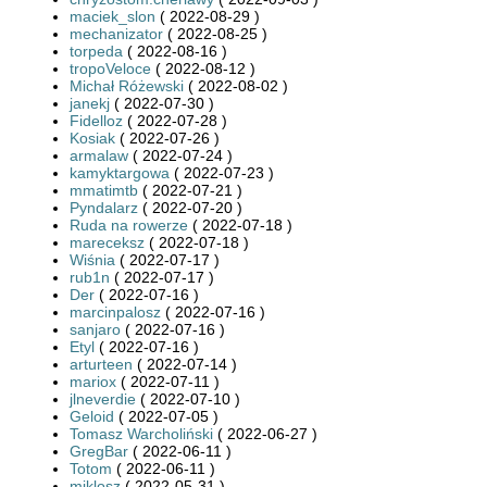
maciek_slon
( 2022-08-29 )
mechanizator
( 2022-08-25 )
torpeda
( 2022-08-16 )
tropoVeloce
( 2022-08-12 )
Michał Różewski
( 2022-08-02 )
janekj
( 2022-07-30 )
Fidelloz
( 2022-07-28 )
Kosiak
( 2022-07-26 )
armalaw
( 2022-07-24 )
kamyktargowa
( 2022-07-23 )
mmatimtb
( 2022-07-21 )
Pyndalarz
( 2022-07-20 )
Ruda na rowerze
( 2022-07-18 )
mareceksz
( 2022-07-18 )
Wiśnia
( 2022-07-17 )
rub1n
( 2022-07-17 )
Der
( 2022-07-16 )
marcinpalosz
( 2022-07-16 )
sanjaro
( 2022-07-16 )
Etyl
( 2022-07-16 )
arturteen
( 2022-07-14 )
mariox
( 2022-07-11 )
jlneverdie
( 2022-07-10 )
Geloid
( 2022-07-05 )
Tomasz Warcholiński
( 2022-06-27 )
GregBar
( 2022-06-11 )
Totom
( 2022-06-11 )
miklosz
( 2022-05-31 )