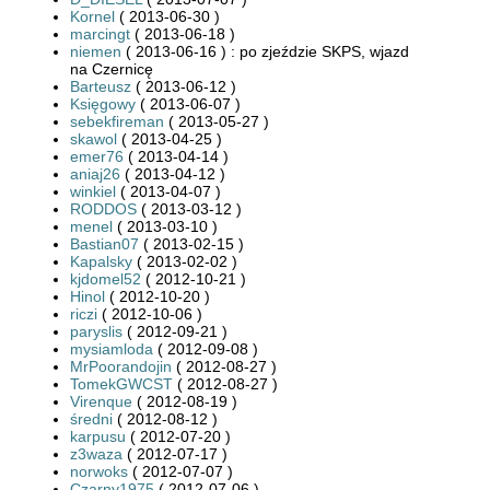
Kornel
( 2013-06-30 )
marcingt
( 2013-06-18 )
niemen
( 2013-06-16 ) : po zjeździe SKPS, wjazd
na Czernicę
Barteusz
( 2013-06-12 )
Księgowy
( 2013-06-07 )
sebekfireman
( 2013-05-27 )
skawol
( 2013-04-25 )
emer76
( 2013-04-14 )
aniaj26
( 2013-04-12 )
winkiel
( 2013-04-07 )
RODDOS
( 2013-03-12 )
menel
( 2013-03-10 )
Bastian07
( 2013-02-15 )
Kapalsky
( 2013-02-02 )
kjdomel52
( 2012-10-21 )
Hinol
( 2012-10-20 )
riczi
( 2012-10-06 )
paryslis
( 2012-09-21 )
mysiamloda
( 2012-09-08 )
MrPoorandojin
( 2012-08-27 )
TomekGWCST
( 2012-08-27 )
Virenque
( 2012-08-19 )
średni
( 2012-08-12 )
karpusu
( 2012-07-20 )
z3waza
( 2012-07-17 )
norwoks
( 2012-07-07 )
Czarny1975
( 2012-07-06 )