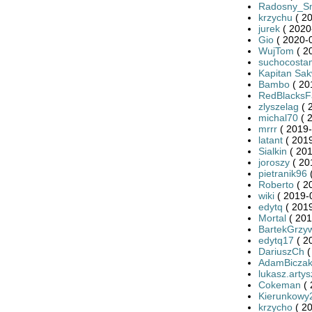
Radosny_S
krzychu
( 20
jurek
( 2020
Gio
( 2020-0
WujTom
( 2
suchocosta
Kapitan Sa
Bambo
( 20
RedBlacksF
zlyszelag
( 
michal70
( 
mrrr
( 2019-
latant
( 2019
Sialkin
( 201
joroszy
( 20
pietranik96
(
Roberto
( 2
wiki
( 2019-
edytq
( 2019
Mortal
( 201
BartekGrzy
edytq17
( 2
DariuszCh
(
AdamBicza
lukasz.arty
Cokeman
( 
Kierunkowy
krzycho
( 20