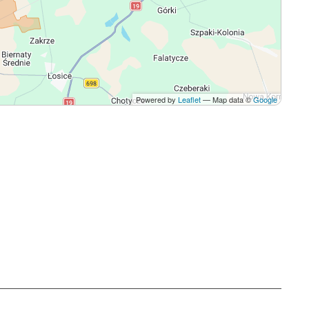
Powered by
Leaflet
— Map data ©
Google