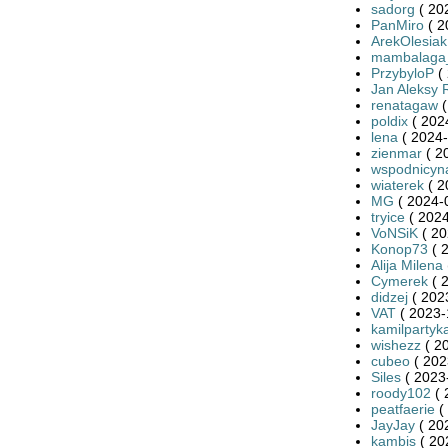
sadorg
( 20
PanMiro
( 2
ArekOlesiak
mambalaga
PrzybyloP
( 
Jan Aleksy 
renatagaw
(
poldix
( 202
lena
( 2024-
zienmar
( 2
wspodnicyn
wiaterek
( 2
MG
( 2024-
tryice
( 2024
VoNSiK
( 20
Konop73
( 
Alija Milena
Cymerek
( 
didzej
( 202
VAT
( 2023-
kamilpartyk
wishezz
( 2
cubeo
( 202
Siles
( 2023
roody102
( 
peatfaerie
(
JayJay
( 20
kambis
( 20