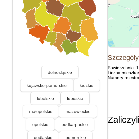
Szczegóły
Powierzchnia: 
dolnośląskie
Liczba mieszka
Numery rejestra
kujawsko-pomorskie
łódzkie
lubelskie
lubuskie
małopolskie
mazowieckie
Zaliczyl
opolskie
podkarpackie
podlaskie
pomorskie