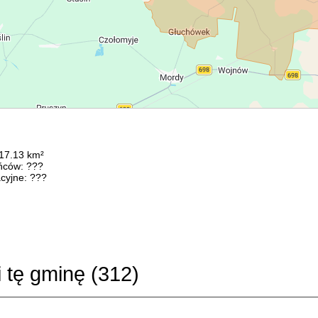
117.13 km²
ńców: ???
cyjne: ???
i tę gminę (
312
)