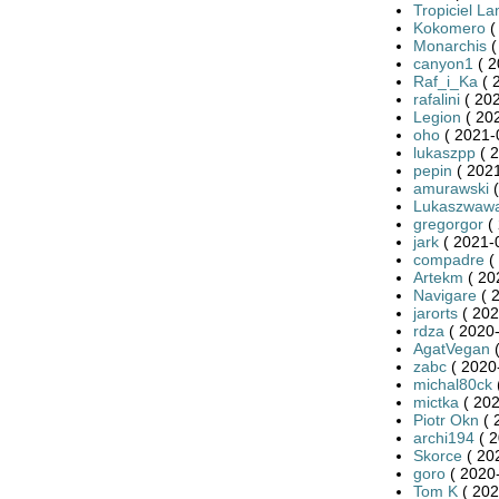
Tropiciel L
Kokomero
(
Monarchis
(
canyon1
( 2
Raf_i_Ka
( 
rafalini
( 202
Legion
( 20
oho
( 2021-
lukaszpp
( 2
pepin
( 2021
amurawski
(
Lukaszwaw
gregorgor
( 
jark
( 2021-
compadre
(
Artekm
( 20
Navigare
( 
jarorts
( 202
rdza
( 2020-
AgatVegan
(
zabc
( 2020
michal80ck
mictka
( 202
Piotr Okn
( 
archi194
( 2
Skorce
( 20
goro
( 2020-
Tom K
( 202