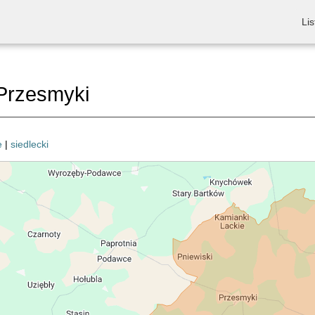
Lis
Przesmyki
e
|
siedlecki