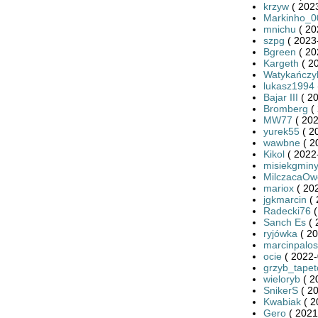
krzyw
( 2023
Markinho_0
mnichu
( 20
szpg
( 2023
Bgreen
( 20
Kargeth
( 2
Watykańczy
lukasz1994
Bajar III
( 20
Bromberg
( 
MW77
( 202
yurek55
( 2
wawbne
( 2
Kikol
( 2022
misiekgmin
MilczacaOw
mariox
( 20
jgkmarcin
( 
Radecki76
(
Sanch Es
( 
ryjówka
( 20
marcinpalos
ocie
( 2022-
grzyb_tape
wieloryb
( 2
SnikerS
( 20
Kwabiak
( 2
Gero
( 2021