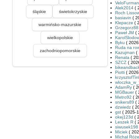
VeloFurman
Alek2014
( 
śląskie
świetokrzyskie
Roch Lissow
basiavin
( 2
Klepacze
( 
warmińsko-mazurskie
Grzegorz88
Paweł JM
( 
wielkopolskie
KarolSlodow
Byku
( 2026
Ruda na ro
zachodniopomorskie
Kazujman
( 
Renata
( 20
SZCZ
( 202
bikeandbac
Piotti
( 2026
krzysztofTin
wloczka_w_
AdamRy
( 2
MGBauer
( 
Metro92
( 2
snikers89
( 
dzwiedz
( 2
gst
( 2025-1
okej123d
( 
Leszek R
( 
siwusek198
Miciek
( 202
Michał Róże