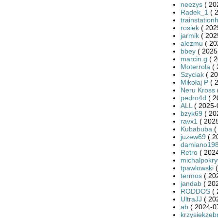
neezys
( 20
Radek_1
( 
trainstation
rosiek
( 202
jarmik
( 202
alezmu
( 20
bbey
( 2025
marcin.g
( 2
Moterrola
( 
Szyciak
( 20
Mikołaj P
( 
Neru Kross
pedro4d
( 2
ALL
( 2025-
bzyk69
( 20
ravx1
( 2025
Kubabuba
(
juzew69
( 2
damiano19
Retro
( 2024
michalpokr
tpawlowski
(
termos
( 20
jandab
( 20
RODDOS
( 
UltraJJ
( 20
ab
( 2024-0
krzysiekzeb