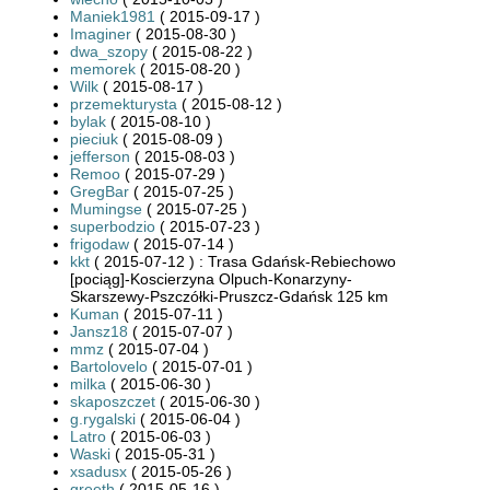
Maniek1981
( 2015-09-17 )
Imaginer
( 2015-08-30 )
dwa_szopy
( 2015-08-22 )
memorek
( 2015-08-20 )
Wilk
( 2015-08-17 )
przemekturysta
( 2015-08-12 )
bylak
( 2015-08-10 )
pieciuk
( 2015-08-09 )
jefferson
( 2015-08-03 )
Remoo
( 2015-07-29 )
GregBar
( 2015-07-25 )
Mumingse
( 2015-07-25 )
superbodzio
( 2015-07-23 )
frigodaw
( 2015-07-14 )
kkt
( 2015-07-12 ) : Trasa Gdańsk-Rebiechowo
[pociąg]-Koscierzyna Olpuch-Konarzyny-
Skarszewy-Pszczółki-Pruszcz-Gdańsk 125 km
Kuman
( 2015-07-11 )
Jansz18
( 2015-07-07 )
mmz
( 2015-07-04 )
Bartolovelo
( 2015-07-01 )
milka
( 2015-06-30 )
skaposzczet
( 2015-06-30 )
g.rygalski
( 2015-06-04 )
Latro
( 2015-06-03 )
Waski
( 2015-05-31 )
xsadusx
( 2015-05-26 )
greeth
( 2015-05-16 )