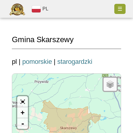
☰
PL
Gmina Skarszewy
pl |
pomorskie
|
starogardzki
+
-