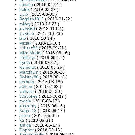
osesku
( 2019-04-01 )
pelek
( 2019-03-29 )
Licio
( 2019-03-06 )
Bogdan1915
( 2019-01-22 )
mikoy
( 2018-12-27 )
juzew69
( 2018-11-02 )
krzycho
( 2018-10-23 )
Gio
( 2018-10-14 )
Miciek
( 2018-10-06 )
Łukasz83
( 2018-09-21 )
Mike Madej
( 2018-09-16 )
chilliczyli
( 2018-09-14 )
trynia
( 2018-09-02 )
wsmolak
( 2018-08-25 )
MarcinCin
( 2018-08-18 )
Świstak86
( 2018-08-18 )
herbata
( 2018-08-18 )
achom
( 2018-07-02 )
valhalla
( 2018-06-30 )
69spokes
( 2018-06-17 )
monia
( 2018-06-17 )
koszerny
( 2018-06-16 )
Kagan13
( 2018-06-13 )
sierra
( 2018-05-31 )
K2
( 2018-05-31 )
amiga
( 2018-05-17 )
Gopher
( 2018-05-16 )
Tymoteuszka
( 2018-05-12 )