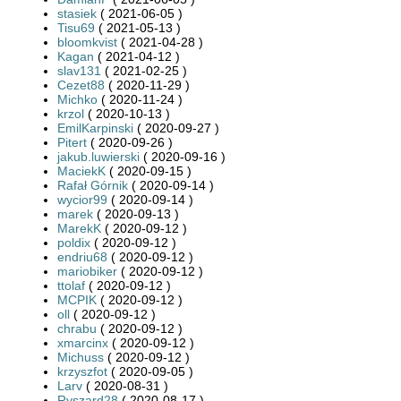
stasiek
( 2021-06-05 )
Tisu69
( 2021-05-13 )
bloomkvist
( 2021-04-28 )
Kagan
( 2021-04-12 )
slav131
( 2021-02-25 )
Cezet88
( 2020-11-29 )
Michko
( 2020-11-24 )
krzol
( 2020-10-13 )
EmilKarpinski
( 2020-09-27 )
Pitert
( 2020-09-26 )
jakub.luwierski
( 2020-09-16 )
MaciekK
( 2020-09-15 )
Rafał Górnik
( 2020-09-14 )
wycior99
( 2020-09-14 )
marek
( 2020-09-13 )
MarekK
( 2020-09-12 )
poldix
( 2020-09-12 )
endriu68
( 2020-09-12 )
mariobiker
( 2020-09-12 )
ttolaf
( 2020-09-12 )
MCPIK
( 2020-09-12 )
oll
( 2020-09-12 )
chrabu
( 2020-09-12 )
xmarcinx
( 2020-09-12 )
Michuss
( 2020-09-12 )
krzyszfot
( 2020-09-05 )
Larv
( 2020-08-31 )
Ryszard28
( 2020-08-17 )