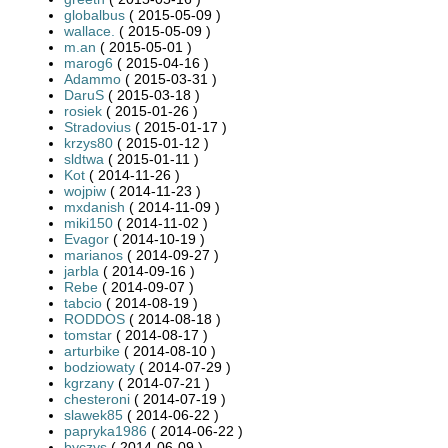
globalbus
( 2015-05-09 )
wallace.
( 2015-05-09 )
m.an
( 2015-05-01 )
marog6
( 2015-04-16 )
Adammo
( 2015-03-31 )
DaruS
( 2015-03-18 )
rosiek
( 2015-01-26 )
Stradovius
( 2015-01-17 )
krzys80
( 2015-01-12 )
sldtwa
( 2015-01-11 )
Kot
( 2014-11-26 )
wojpiw
( 2014-11-23 )
mxdanish
( 2014-11-09 )
miki150
( 2014-11-02 )
Evagor
( 2014-10-19 )
marianos
( 2014-09-27 )
jarbla
( 2014-09-16 )
Rebe
( 2014-09-07 )
tabcio
( 2014-08-19 )
RODDOS
( 2014-08-18 )
tomstar
( 2014-08-17 )
arturbike
( 2014-08-10 )
bodziowaty
( 2014-07-29 )
kgrzany
( 2014-07-21 )
chesteroni
( 2014-07-19 )
slawek85
( 2014-06-22 )
papryka1986
( 2014-06-22 )
byczys
( 2014-06-09 )