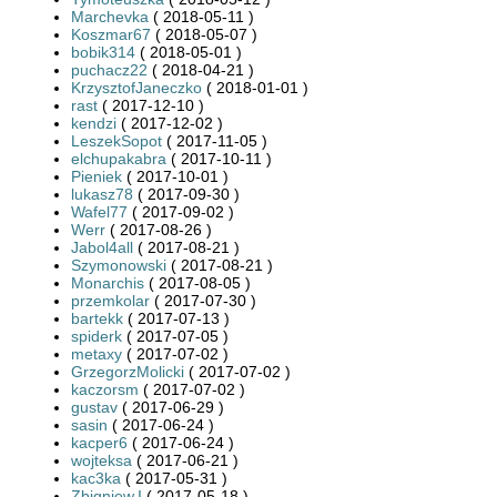
Marchevka
( 2018-05-11 )
Koszmar67
( 2018-05-07 )
bobik314
( 2018-05-01 )
puchacz22
( 2018-04-21 )
KrzysztofJaneczko
( 2018-01-01 )
rast
( 2017-12-10 )
kendzi
( 2017-12-02 )
LeszekSopot
( 2017-11-05 )
elchupakabra
( 2017-10-11 )
Pieniek
( 2017-10-01 )
lukasz78
( 2017-09-30 )
Wafel77
( 2017-09-02 )
Werr
( 2017-08-26 )
Jabol4all
( 2017-08-21 )
Szymonowski
( 2017-08-21 )
Monarchis
( 2017-08-05 )
przemkolar
( 2017-07-30 )
bartekk
( 2017-07-13 )
spiderk
( 2017-07-05 )
metaxy
( 2017-07-02 )
GrzegorzMolicki
( 2017-07-02 )
kaczorsm
( 2017-07-02 )
gustav
( 2017-06-29 )
sasin
( 2017-06-24 )
kacper6
( 2017-06-24 )
wojteksa
( 2017-06-21 )
kac3ka
( 2017-05-31 )
Zbigniew.I
( 2017-05-18 )