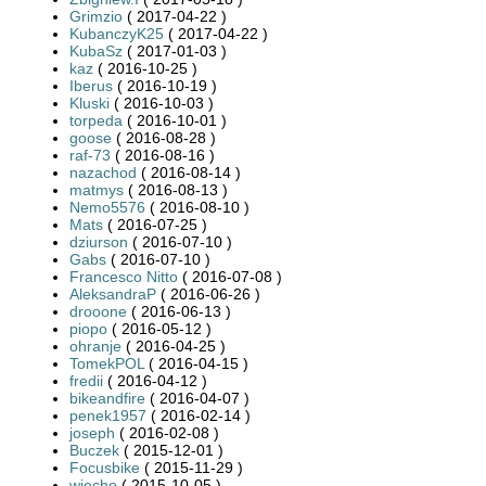
Grimzio
( 2017-04-22 )
KubanczyK25
( 2017-04-22 )
KubaSz
( 2017-01-03 )
kaz
( 2016-10-25 )
Iberus
( 2016-10-19 )
Kluski
( 2016-10-03 )
torpeda
( 2016-10-01 )
goose
( 2016-08-28 )
raf-73
( 2016-08-16 )
nazachod
( 2016-08-14 )
matmys
( 2016-08-13 )
Nemo5576
( 2016-08-10 )
Mats
( 2016-07-25 )
dziurson
( 2016-07-10 )
Gabs
( 2016-07-10 )
Francesco Nitto
( 2016-07-08 )
AleksandraP
( 2016-06-26 )
drooone
( 2016-06-13 )
piopo
( 2016-05-12 )
ohranje
( 2016-04-25 )
TomekPOL
( 2016-04-15 )
fredii
( 2016-04-12 )
bikeandfire
( 2016-04-07 )
penek1957
( 2016-02-14 )
joseph
( 2016-02-08 )
Buczek
( 2015-12-01 )
Focusbike
( 2015-11-29 )
wiecho
( 2015-10-05 )