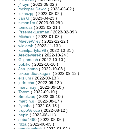
j4rzyn
( 2023-05-02 )
mckoper Dawid
( 2023-05-02 )
lukaszpp
( 2023-05-02 )
Jan G
( 2023-04-23 )
simon1m
( 2023-03-29 )
tomiesz
( 2023-02-21 )
PrzemekLesman
( 2023-02-09 )
Michałek
( 2023-01-08 )
MaeveWiley
( 2022-12-22 )
wieloryb
( 2022-11-13 )
kamilpartyka98
( 2022-10-31 )
Areklewarek
( 2022-10-24 )
Gilgamesh
( 2022-10-10 )
bobiko
( 2022-10-10 )
Jan_pmno
( 2022-10-03 )
bikeandbackagain
( 2022-09-13 )
elizium
( 2022-09-13 )
jedrucha
( 2022-09-12 )
marcinrzy
( 2022-09-10 )
Totom
( 2022-09-10 )
Smokzaq
( 2022-09-10 )
marcin.g
( 2022-08-17 )
flyhaba
( 2022-08-15 )
tropoVeloce
( 2022-08-12 )
pepin
( 2022-08-11 )
seba4490
( 2022-08-06 )
rdza
( 2022-08-05 )
tomciopaluch
( 2022-08-02 )