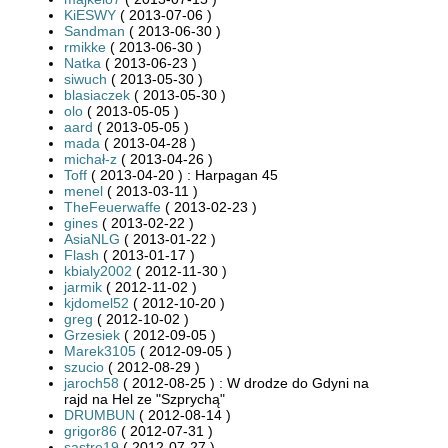
KiESWY
( 2013-07-06 )
Sandman
( 2013-06-30 )
rmikke
( 2013-06-30 )
Natka
( 2013-06-23 )
siwuch
( 2013-05-30 )
blasiaczek
( 2013-05-30 )
olo
( 2013-05-05 )
aard
( 2013-05-05 )
mada
( 2013-04-28 )
michał-z
( 2013-04-26 )
Toff
( 2013-04-20 ) : Harpagan 45
menel
( 2013-03-11 )
TheFeuerwaffe
( 2013-02-23 )
gines
( 2013-02-22 )
AsiaNLG
( 2013-01-22 )
Flash
( 2013-01-17 )
kbialy2002
( 2012-11-30 )
jarmik
( 2012-11-02 )
kjdomel52
( 2012-10-20 )
greg
( 2012-10-02 )
Grzesiek
( 2012-09-05 )
Marek3105
( 2012-09-05 )
szucio
( 2012-08-29 )
jaroch58
( 2012-08-25 ) : W drodze do Gdyni na
rajd na Hel ze "Szprychą"
DRUMBUN
( 2012-08-14 )
grigor86
( 2012-07-31 )
sastre19
( 2012-07-27 )