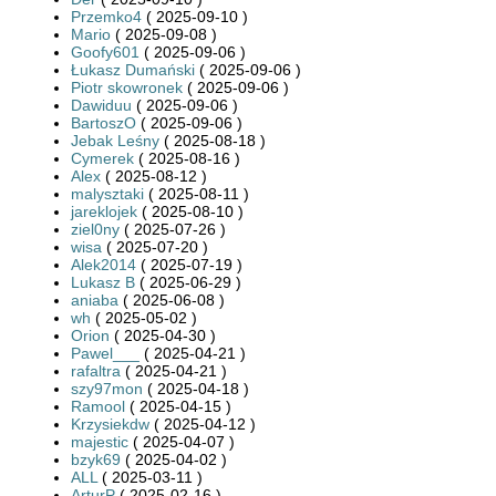
Przemko4
( 2025-09-10 )
Mario
( 2025-09-08 )
Goofy601
( 2025-09-06 )
Łukasz Dumański
( 2025-09-06 )
Piotr skowronek
( 2025-09-06 )
Dawiduu
( 2025-09-06 )
BartoszO
( 2025-09-06 )
Jebak Leśny
( 2025-08-18 )
Cymerek
( 2025-08-16 )
Alex
( 2025-08-12 )
malysztaki
( 2025-08-11 )
jareklojek
( 2025-08-10 )
ziel0ny
( 2025-07-26 )
wisa
( 2025-07-20 )
Alek2014
( 2025-07-19 )
Lukasz B
( 2025-06-29 )
aniaba
( 2025-06-08 )
wh
( 2025-05-02 )
Orion
( 2025-04-30 )
Pawel___
( 2025-04-21 )
rafaltra
( 2025-04-21 )
szy97mon
( 2025-04-18 )
Ramool
( 2025-04-15 )
Krzysiekdw
( 2025-04-12 )
majestic
( 2025-04-07 )
bzyk69
( 2025-04-02 )
ALL
( 2025-03-11 )
ArturP
( 2025-02-16 )