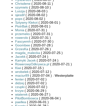
Chrisdene
( 2020-08-11 )
szymielo
( 2020-08-10 )
Luszja
( 2020-08-03 )
sjesdif
( 2020-08-02 )
pops
( 2020-08-02 )
Sztywny Klekot
( 2020-08-01 )
PiotrBak
( 2020-08-01 )
Monia
( 2020-07-31 )
przemeks
( 2020-07-31 )
rowerolo
( 2020-07-31 )
Fascyemh
( 2020-07-30 )
Goombee
( 2020-07-28 )
GrzesKa
( 2020-07-26 )
magda_malecka
( 2020-07-25 )
Jacekk
( 2020-07-24 )
Kamyki Jacek
( 2020-07-24 )
RowerowyOdkrywca.pl
( 2020-07-21 )
Kiwi
( 2020-07-15 )
wrobelek
( 2020-07-12 )
maciur89
( 2020-07-04 ) : Westerplatte
fenter
( 2020-07-02 )
didzej
( 2020-07-02 )
czupki
( 2020-07-02 )
krzyw
( 2020-06-29 )
wiaterek
( 2020-06-27 )
PilotBombowca
( 2020-06-04 )
paellea
( 2020-06-01 )
Kaente
( 2020-05-28 )