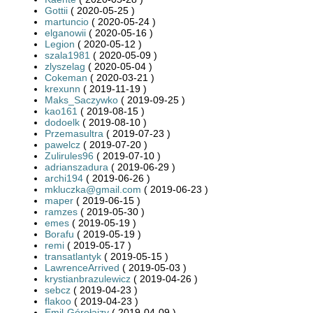
Gottii
( 2020-05-25 )
martuncio
( 2020-05-24 )
elganowii
( 2020-05-16 )
Legion
( 2020-05-12 )
szala1981
( 2020-05-09 )
zlyszelag
( 2020-05-04 )
Cokeman
( 2020-03-21 )
krexunn
( 2019-11-19 )
Maks_Saczywko
( 2019-09-25 )
kao161
( 2019-08-15 )
dodoelk
( 2019-08-10 )
Przemasultra
( 2019-07-23 )
pawelcz
( 2019-07-20 )
Zulirules96
( 2019-07-10 )
adrianszadura
( 2019-06-29 )
archi194
( 2019-06-26 )
mkluczka@gmail.com
( 2019-06-23 )
maper
( 2019-06-15 )
ramzes
( 2019-05-30 )
emes
( 2019-05-19 )
Borafu
( 2019-05-19 )
remi
( 2019-05-17 )
transatlantyk
( 2019-05-15 )
LawrenceArrived
( 2019-05-03 )
krystianbrazulewicz
( 2019-04-26 )
sebcz
( 2019-04-23 )
flakoo
( 2019-04-23 )
Emil-Górołajzy
( 2019-04-09 )