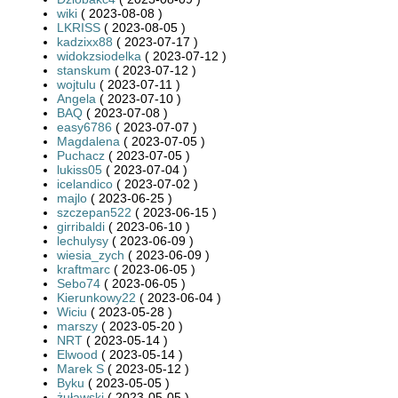
wiki
( 2023-08-08 )
LKRISS
( 2023-08-05 )
kadzixx88
( 2023-07-17 )
widokzsiodelka
( 2023-07-12 )
stanskum
( 2023-07-12 )
wojtulu
( 2023-07-11 )
Angela
( 2023-07-10 )
BAQ
( 2023-07-08 )
easy6786
( 2023-07-07 )
Magdalena
( 2023-07-05 )
Puchacz
( 2023-07-05 )
lukiss05
( 2023-07-04 )
icelandico
( 2023-07-02 )
majlo
( 2023-06-25 )
szczepan522
( 2023-06-15 )
girribaldi
( 2023-06-10 )
lechulysy
( 2023-06-09 )
wiesia_zych
( 2023-06-09 )
kraftmarc
( 2023-06-05 )
Sebo74
( 2023-06-05 )
Kierunkowy22
( 2023-06-04 )
Wiciu
( 2023-05-28 )
marszy
( 2023-05-20 )
NRT
( 2023-05-14 )
Elwood
( 2023-05-14 )
Marek S
( 2023-05-12 )
Byku
( 2023-05-05 )
żuławski
( 2023-05-05 )