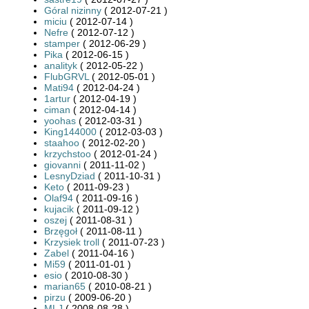
Góral nizinny
( 2012-07-21 )
miciu
( 2012-07-14 )
Nefre
( 2012-07-12 )
stamper
( 2012-06-29 )
Pika
( 2012-06-15 )
analityk
( 2012-05-22 )
FlubGRVL
( 2012-05-01 )
Mati94
( 2012-04-24 )
1artur
( 2012-04-19 )
ciman
( 2012-04-14 )
yoohas
( 2012-03-31 )
King144000
( 2012-03-03 )
staahoo
( 2012-02-20 )
krzychstoo
( 2012-01-24 )
giovanni
( 2011-11-02 )
LesnyDziad
( 2011-10-31 )
Keto
( 2011-09-23 )
Olaf94
( 2011-09-16 )
kujacik
( 2011-09-12 )
oszej
( 2011-08-31 )
Brzęgoł
( 2011-08-11 )
Krzysiek troll
( 2011-07-23 )
Zabel
( 2011-04-16 )
Mi59
( 2011-01-01 )
esio
( 2010-08-30 )
marian65
( 2010-08-21 )
pirzu
( 2009-06-20 )
MLJ
( 2008-08-28 )