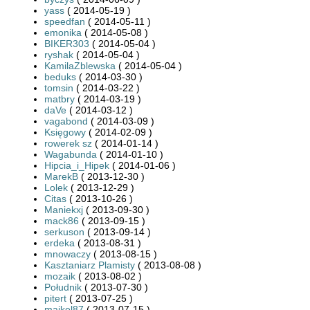
yass
( 2014-05-19 )
speedfan
( 2014-05-11 )
emonika
( 2014-05-08 )
BIKER303
( 2014-05-04 )
ryshak
( 2014-05-04 )
KamilaZblewska
( 2014-05-04 )
beduks
( 2014-03-30 )
tomsin
( 2014-03-22 )
matbry
( 2014-03-19 )
daVe
( 2014-03-12 )
vagabond
( 2014-03-09 )
Księgowy
( 2014-02-09 )
rowerek sz
( 2014-01-14 )
Wagabunda
( 2014-01-10 )
Hipcia_i_Hipek
( 2014-01-06 )
MarekB
( 2013-12-30 )
Lolek
( 2013-12-29 )
Citas
( 2013-10-26 )
Maniekxj
( 2013-09-30 )
mack86
( 2013-09-15 )
serkuson
( 2013-09-14 )
erdeka
( 2013-08-31 )
mnowaczy
( 2013-08-15 )
Kasztaniarz Plamisty
( 2013-08-08 )
mozaik
( 2013-08-02 )
Południk
( 2013-07-30 )
pitert
( 2013-07-25 )
majkel87
( 2013-07-15 )