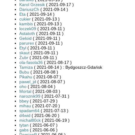
Karol Grzesik
( 2021-09-17 )
DariuszCh
( 2021-09-14 )
Eta
( 2021-09-14 )
cukier
( 2021-09-13 )
kambis
( 2021-09-13 )
loczek09
( 2021-09-11 )
Astatoth
( 2021-09-11 )
Geloid
( 2021-09-11 )
parurex
( 2021-09-11 )
Etyl
( 2021-09-11 )
skaut
( 2021-09-11 )
Żubr
( 2021-09-11 )
ola-fasola36
( 2021-08-17 )
Tamiza
( 2021-08-14 ) : Bydgoszcz-Gdańsk
Bubu
( 2021-08-08 )
Pikahu
( 2021-08-07 )
pawel_jd
( 2021-08-07 )
oho
( 2021-08-04 )
Mortal
( 2021-08-03 )
naroznik99
( 2021-07-31 )
bbey
( 2021-07-29 )
mihau
( 2021-07-20 )
spadam64
( 2021-07-13 )
d4wid
( 2021-06-20 )
michal80ck
( 2021-06-19 )
tytan
( 2021-06-07 )
gabs
( 2021-06-06 )
DamianP
( 2021-06-05 )