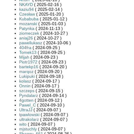
NKAYD
( 2025-02-16 )
kaziu94
( 2025-02-14 )
Czesław
( 2025-01-20 )
Kubabuba
( 2025-01-12 )
mozanski
( 2025-01-03 )
Patynka
( 2024-11-13 )
ziomeczek
( 2024-10-27 )
aniaj26
( 2024-10-27 )
pawellukasz
( 2024-10-06 )
404fra
( 2024-09-25 )
Tomek13
( 2024-09-25 )
Mijah
( 2024-09-23 )
Piotr1972
( 2024-09-23 )
bartekp16
( 2024-09-20 )
marqoz
( 2024-09-20 )
Lukipuki
( 2024-09-18 )
kolasz
( 2024-09-17 )
Onnin
( 2024-09-17 )
szczeps
( 2024-09-15 )
Pyndalarz
( 2024-09-14 )
4gotten
( 2024-09-12 )
Pawel_C
( 2024-09-10 )
UltraJJ
( 2024-09-07 )
tpawlowski
( 2024-09-07 )
ultrakolarz
( 2024-09-07 )
wito
( 2024-09-07 )
mjstuchly
( 2024-09-07 )
Shaggy_661
( 2024-08-26 )