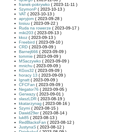
franek-pokrywko
( 2023-11-11 )
SzymonP
( 2023-10-13 )
VAT
( 2023-10-13 )
apryjom
( 2023-09-28 )
losiuu
( 2023-09-22 )
Ruda na rowerze
( 2023-09-17 )
miki203
( 2023-09-13 )
kkoz
( 2023-09-13 )
Freebird
( 2023-09-10 )
CRD
( 2023-09-09 )
Barnej666
( 2023-09-09 )
tommie
( 2023-09-09 )
MSaczywko
( 2023-09-09 )
mnichu
( 2023-09-09 )
KGos32
( 2023-09-09 )
horacy 13
( 2023-09-09 )
Ignatt
( 2023-09-09 )
CFCFan
( 2023-09-09 )
Negator76
( 2023-09-05 )
Gerwazy
( 2023-09-01 )
slaszLDR
( 2023-08-19 )
kkatarzynag
( 2023-08-16 )
Szymi
( 2023-08-15 )
Dawid29er
( 2023-08-14 )
luk85
( 2023-08-13 )
RedBlacksFan
( 2023-08-12 )
JustynaS
( 2023-08-12 )
Dziobakc4
( 2023-08-09 )