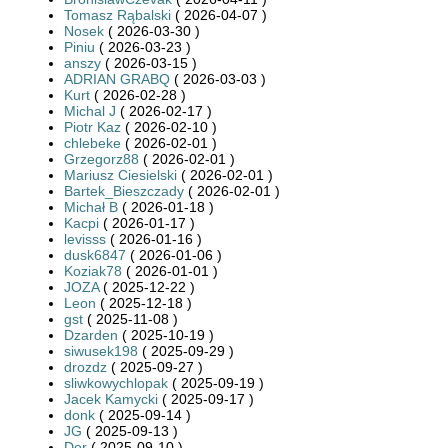
Tomasz Rąbalski
( 2026-04-07 )
Nosek
( 2026-03-30 )
Piniu
( 2026-03-23 )
anszy
( 2026-03-15 )
ADRIAN GRABQ
( 2026-03-03 )
Kurt
( 2026-02-28 )
Michal J
( 2026-02-17 )
Piotr Kaz
( 2026-02-10 )
chlebeke
( 2026-02-01 )
Grzegorz88
( 2026-02-01 )
Mariusz Ciesielski
( 2026-02-01 )
Bartek_Bieszczady
( 2026-02-01 )
Michał B
( 2026-01-18 )
Kacpi
( 2026-01-17 )
levisss
( 2026-01-16 )
dusk6847
( 2026-01-06 )
Koziak78
( 2026-01-01 )
JOZA
( 2025-12-22 )
Leon
( 2025-12-18 )
gst
( 2025-11-08 )
Dzarden
( 2025-10-19 )
siwusek198
( 2025-09-29 )
drozdz
( 2025-09-27 )
sliwkowychlopak
( 2025-09-19 )
Jacek Kamycki
( 2025-09-17 )
donk
( 2025-09-14 )
JG
( 2025-09-13 )
Der
( 2025-09-10 )