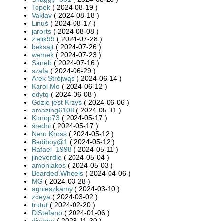
Topek
( 2024-08-19 )
Vaklav
( 2024-08-18 )
Linuś
( 2024-08-17 )
jarorts
( 2024-08-08 )
zielik99
( 2024-07-28 )
beksajt
( 2024-07-26 )
wemek
( 2024-07-23 )
Saneb
( 2024-07-16 )
szafa
( 2024-06-29 )
Arek Strójwąs
( 2024-06-14 )
Karol Mo
( 2024-06-12 )
edytq
( 2024-06-08 )
Gdzie jest Krzyś
( 2024-06-06 )
amazing6108
( 2024-05-31 )
Konop73
( 2024-05-17 )
średni
( 2024-05-17 )
Neru Kross
( 2024-05-12 )
Bediboy@1
( 2024-05-12 )
Rafael_1998
( 2024-05-11 )
jlneverdie
( 2024-05-04 )
amoniakos
( 2024-05-03 )
Bearded.Wheels
( 2024-04-06 )
MG
( 2024-03-28 )
agnieszkamy
( 2024-03-10 )
zoeya
( 2024-03-02 )
trutut
( 2024-02-20 )
DiStefano
( 2024-01-06 )
djcargo
( 2023-11-30 )