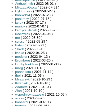
Andrzej mtb
( 2022-08-01 )
MilczacaOwca
( 2022-07-31 )
CykloFreak
( 2022-07-27 )
bobiker94
( 2022-07-23 )
pankracy
( 2022-07-18 )
janek
( 2022-07-17 )
mariox
( 2022-07-07 )
kamycki Jacek
( 2022-06-23 )
Kociewiak
( 2022-06-08 )
tno
( 2022-05-30 )
suisse
( 2022-05-29 )
Patyn
( 2022-05-22 )
Slovik
( 2022-05-10 )
kapke
( 2022-04-25 )
modelot
( 2022-04-13 )
Bromberg
( 2022-03-20 )
HonkyTonkTom
( 2022-01-03 )
marg
( 2021-11-15 )
pannakota
( 2021-11-14 )
theli
( 2021-11-05 )
Myszczyk
( 2021-10-29 )
Kwabiak
( 2021-10-18 )
AdamAS
( 2021-10-10 )
Alan
( 2021-10-10 )
wspodnicynaszosie
( 2021-10-08 )
axass
( 2021-09-20 )
bobas89
( 2021-09-19 )
bartekd
( 2021-09-18 )