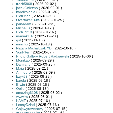
track5868
( 2026-02-02 )
jacekGniezno
( 2026-02-01 )
karolkolonia
( 2026-01-30 )
PiotrMan
( 2026-01-30 )
Overtaker1685
( 2026-01-25 )
panadam
( 2026-01-23 )
Michał B
( 2026-01-17 )
PiotrPP13
( 2026-01-16 )
maniak107
( 2025-12-23 )
gst
( 2025-11-15 )
mnichu
( 2025-10-19 )
Natalia Michalczak YB
( 2025-10-18 )
VonPiter
( 2025-10-07 )
Photo Gallery Robert Radajewski
( 2025-10-06 )
Monikao
( 2025-09-29 )
Damian5
( 2025-09-23 )
Maja
( 2025-09-21 )
Ann.duro
( 2025-09-09 )
bzyk69
( 2025-08-28 )
karola
( 2025-08-18 )
Erwin
( 2025-08-15 )
Oolie
( 2025-08-13 )
amazing6108
( 2025-08-02 )
wwwkw
( 2025-08-01 )
KAMF
( 2025-07-16 )
LesnyDziad
( 2025-07-16 )
Gajowyrowerowy
( 2025-07-15 )
widokzsiodelka
( 2025-07-14 )