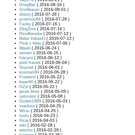
GregBar
( 2016-08-16 )
Grottkauer
( 2016-08-01 )
didzej
( 2016-07-28 )
przemoc84
( 2016-07-28 )
Fanky
( 2016-07-16 )
ZbigSow
( 2016-07-16 )
Rzodkiewka
( 2016-07-13 )
Baka Yabashi
( 2016-07-13 )
Pirat z Helu
( 2016-07-06 )
Waski
( 2016-06-24 )
senser
( 2016-06-15 )
hiacynt
( 2016-06-12 )
piotr.franek
( 2016-06-04 )
Szyciak
( 2016-06-01 )
kosman84
( 2016-05-28 )
Freebird
( 2016-05-22 )
kaan60
( 2016-05-22 )
GZyl
( 2016-05-22 )
jacek.ilmer
( 2016-05-09 )
saturator
( 2016-05-08 )
Dudek1989
( 2016-05-03 )
xsadusx
( 2016-04-25 )
Wiciu
( 2016-04-25 )
tuutu
( 2016-04-23 )
Kicaj
( 2016-04-03 )
wiki
( 2016-02-28 )
wiecho
( 2016-02-28 )
leonprn
( 2016-02-26 )