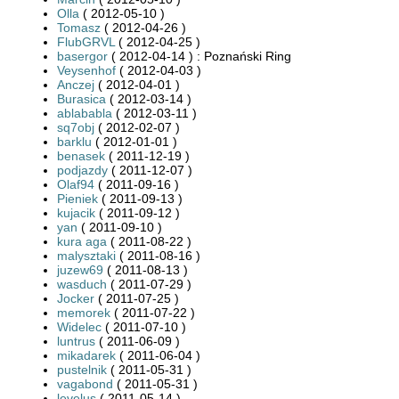
Olla
( 2012-05-10 )
Tomasz
( 2012-04-26 )
FlubGRVL
( 2012-04-25 )
basergor
( 2012-04-14 ) : Poznański Ring
Veysenhof
( 2012-04-03 )
Anczej
( 2012-04-01 )
Burasica
( 2012-03-14 )
ablababla
( 2012-03-11 )
sq7obj
( 2012-02-07 )
barklu
( 2012-01-01 )
benasek
( 2011-12-19 )
podjazdy
( 2011-12-07 )
Olaf94
( 2011-09-16 )
Pieniek
( 2011-09-13 )
kujacik
( 2011-09-12 )
yan
( 2011-09-10 )
kura aga
( 2011-08-22 )
malysztaki
( 2011-08-16 )
juzew69
( 2011-08-13 )
wasduch
( 2011-07-29 )
Jocker
( 2011-07-25 )
memorek
( 2011-07-22 )
Widelec
( 2011-07-10 )
luntrus
( 2011-06-09 )
mikadarek
( 2011-06-04 )
pustelnik
( 2011-05-31 )
vagabond
( 2011-05-31 )
levelus
( 2011-05-14 )