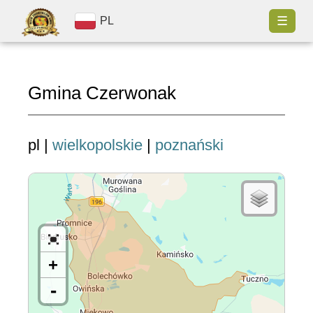
☰
PL
Gmina Czerwonak
pl |
wielkopolskie
|
poznański
+
-