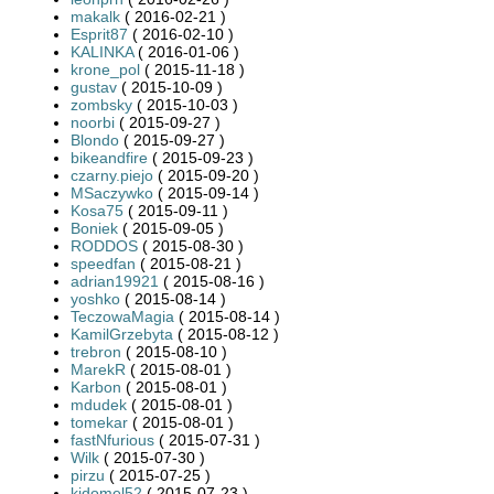
makalk
( 2016-02-21 )
Esprit87
( 2016-02-10 )
KALINKA
( 2016-01-06 )
krone_pol
( 2015-11-18 )
gustav
( 2015-10-09 )
zombsky
( 2015-10-03 )
noorbi
( 2015-09-27 )
Blondo
( 2015-09-27 )
bikeandfire
( 2015-09-23 )
czarny.piejo
( 2015-09-20 )
MSaczywko
( 2015-09-14 )
Kosa75
( 2015-09-11 )
Boniek
( 2015-09-05 )
RODDOS
( 2015-08-30 )
speedfan
( 2015-08-21 )
adrian19921
( 2015-08-16 )
yoshko
( 2015-08-14 )
TeczowaMagia
( 2015-08-14 )
KamilGrzebyta
( 2015-08-12 )
trebron
( 2015-08-10 )
MarekR
( 2015-08-01 )
Karbon
( 2015-08-01 )
mdudek
( 2015-08-01 )
tomekar
( 2015-08-01 )
fastNfurious
( 2015-07-31 )
Wilk
( 2015-07-30 )
pirzu
( 2015-07-25 )
kjdomel52
( 2015-07-23 )