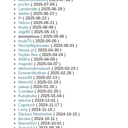
prz3m
( 2025-07-09 )
Landoodle
( 2025-06-29 )
stefan
( 2025-06-23 )
Pi
( 2025-06-22 )
Yahoo
( 2025-06-21 )
Arytia
( 2025-06-08 )
Jagi80
( 2025-05-15 )
anonymous ( 2025-05-06 )
toubi75
( 2025-05-05 )
NocnyWędrowiec
( 2025-05-01 )
Navas.pl
( 2025-04-30 )
Szybki Ben
( 2025-04-24 )
404fra
( 2025-04-09 )
majestic
( 2025-04-07 )
aleksanderwiacek
( 2025-03-23 )
GminerWutliner
( 2025-02-26 )
kaziu94
( 2025-02-13 )
Metro92
( 2025-01-29 )
yaaap
( 2025-01-20 )
Czesław
( 2025-01-20 )
Kubabuba
( 2025-01-04 )
wiecha
( 2024-12-01 )
Capslock
( 2024-11-17 )
Lichy
( 2024-11-15 )
Dariusz Niedzielski
( 2024-10-15 )
jkiczka
( 2024-10-11 )
MarcelGG
( 2024-10-01 )
Tomek13
( 2024-09-28 )