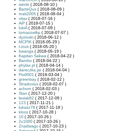
sienki
( 2018-08-10 )
BarteQus
( 2018-08-09 )
mati2005
( 2018-08-04 )
vitax
( 2018-07-16 )
AiP
( 2018-07-15 )
lukiA
( 2018-07-09 )
tomaszwlkp
( 2018-07-07 )
dyzioski
( 2018-06-12 )
MCPIK
( 2018-05-29 )
Linuś
( 2018-05-20 )
bwanga
( 2018-05-19 )
Kapitan Sakwa
( 2018-04-22 )
Bambo
( 2018-04-22 )
phylax.pl
( 2018-04-14 )
dareczka.jar
( 2018-04-04 )
Pio0001
( 2018-03-04 )
greenbay
( 2018-02-12 )
Stradovius
( 2018-02-07 )
achom
( 2018-02-03 )
Stan
( 2017-12-20 )
lesiak82
( 2017-12-09 )
123
( 2017-11-21 )
lukasz78
( 2017-11-18 )
kloss
( 2017-10-28 )
10
( 2017-10-26 )
2x1000
( 2017-10-26 )
Znadwago
( 2017-10-23 )
Aglarond
( 2017-10-15 )