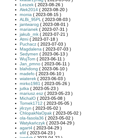
Leszek
( 2023-08-26 )
Alek2014
( 2023-08-20 )
monia
( 2023-08-15 )
ALBi_95PL
( 2023-08-03 )
jantwarog
( 2023-08-01 )
marianek
( 2023-07-31 )
jakub_mk
( 2023-07-21 )
Atmi
( 2023-07-18 )
Puchacz
( 2023-07-03 )
Magdalena
( 2023-07-03 )
Sedymen
( 2023-06-13 )
WujTom
( 2023-06-11 )
Jan_pmno
( 2023-06-11 )
blahdong
( 2023-06-10 )
madefo
( 2023-06-10 )
wiaterek
( 2023-06-03 )
mirko1981
( 2023-05-26 )
jutka
( 2023-05-23 )
mariusz.esz
( 2023-05-23 )
MichalO
( 2023-05-08 )
Tomek1712
( 2023-05-05 )
j4rzyn
( 2023-05-02 )
ChlopakNaOpak
( 2023-05-02 )
ola-fasola36
( 2023-05-02 )
Watykańczyk
( 2023-04-29 )
agart4
( 2023-04-29 )
eM
( 2023-04-23 )
jandab
( 2023-04-22 )