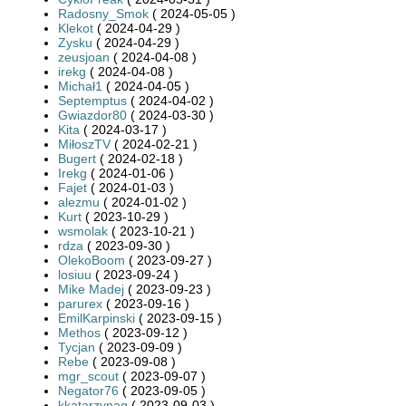
Radosny_Smok
( 2024-05-05 )
Klekot
( 2024-04-29 )
Zysku
( 2024-04-29 )
zeusjoan
( 2024-04-08 )
irekg
( 2024-04-08 )
Michał1
( 2024-04-05 )
Septemptus
( 2024-04-02 )
Gwiazdor80
( 2024-03-30 )
Kita
( 2024-03-17 )
MiłoszTV
( 2024-02-21 )
Bugert
( 2024-02-18 )
Irekg
( 2024-01-06 )
Fajet
( 2024-01-03 )
alezmu
( 2024-01-02 )
Kurt
( 2023-10-29 )
wsmolak
( 2023-10-21 )
rdza
( 2023-09-30 )
OlekoBoom
( 2023-09-27 )
losiuu
( 2023-09-24 )
Mike Madej
( 2023-09-23 )
parurex
( 2023-09-16 )
EmilKarpinski
( 2023-09-15 )
Methos
( 2023-09-12 )
Tycjan
( 2023-09-09 )
Rebe
( 2023-09-08 )
mgr_scout
( 2023-09-07 )
Negator76
( 2023-09-05 )
kkatarzynag
( 2023-09-03 )