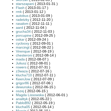
starszapani
( 2013-01-31 )
Flash
( 2013-01-17 )
rmk
( 2013-01-12 )
autobus
( 2013-01-09 )
radetzky
( 2012-11-20 )
rasalom
( 2012-11-11 )
aard
( 2012-11-04 )
grucha34
( 2012-11-03 )
porcupine
( 2012-09-25 )
oskar
( 2012-09-24 )
cyclooxy
( 2012-09-01 )
marcingt
( 2012-08-22 )
Virenque
( 2012-08-19 )
chesteroni
( 2012-08-14 )
mada
( 2012-08-07 )
Juliusz
( 2012-08-01 )
rowers
( 2012-07-31 )
z3waza
( 2012-07-16 )
klucha710
( 2012-07-11 )
KeenJow
( 2012-07-09 )
grigor86
( 2012-07-06 )
dewunska
( 2012-06-15 )
oszej
( 2012-06-15 )
Magda Lissowska
( 2012-06-01 )
analityk
( 2012-05-22 )
PabloB92
( 2012-05-19 )
klucha05
( 2012-05-14 )
Marcin
( 2012-05-10 )