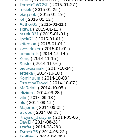
TomekGWCST
( 2015-01-27 )
rosiek
( 2015-01-25 )
Gagatek
( 2015-01-19 )
lef
( 2015-01-12 )
Author85
( 2015-01-11 )
sldtwa
( 2015-01-11 )
maniu321
( 2015-01-01 )
lipciu71
( 2015-01-01 )
jefferson
( 2015-01-01 )
kwendeker
( 2015-01-01 )
tomash_k
( 2014-12-14 )
Zong
( 2014-11-15 )
Xristof
( 2014-11-04 )
piotrwasinski
( 2014-10-14 )
erdeka
( 2014-10-10 )
Kontinuum
( 2014-10-08 )
DzastinaTravel
( 2014-10-07 )
McRelah
( 2014-10-05 )
elizium
( 2014-09-28 )
vito
( 2014-09-13 )
ols
( 2014-09-13 )
Majorus
( 2014-09-08 )
Streps
( 2014-09-08 )
Krzysiu_Jarzyna
( 2014-09-06 )
DaviD
( 2014-08-28 )
szafar
( 2014-08-28 )
TymekPS
( 2014-08-22 )
Trollking
( 2014-08-20 )