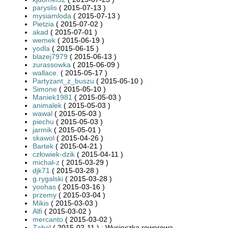
paryslis
( 2015-07-13 )
mysiamloda
( 2015-07-13 )
Pietzia
( 2015-07-02 )
akad
( 2015-07-01 )
wemek
( 2015-06-19 )
yodla
( 2015-06-15 )
blazej7979
( 2015-06-13 )
zurassowka
( 2015-06-09 )
wallace.
( 2015-05-17 )
Partyzant_z_buszu
( 2015-05-10 )
Simone
( 2015-05-10 )
Maniek1981
( 2015-05-03 )
animalek
( 2015-05-03 )
wawal
( 2015-05-03 )
piechu
( 2015-05-03 )
jarmik
( 2015-05-01 )
skawol
( 2015-04-26 )
Bartek
( 2015-04-21 )
człowiek-dzik
( 2015-04-11 )
michał-z
( 2015-03-29 )
djk71
( 2015-03-28 )
g.rygalski
( 2015-03-28 )
yoohas
( 2015-03-16 )
przemy
( 2015-03-04 )
Mikis
( 2015-03-03 )
Alfi
( 2015-03-02 )
mercanto
( 2015-03-02 )
Zabel
( 2015-02-11 ) : Wycieczka rowerowa