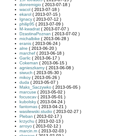
donremigio
( 2013-07-18 )
wacol
( 2013-07-18 )
ekarol
( 2013-07-15 )
Ignacy
( 2013-07-12 )
philip95
( 2013-07-09 )
M-kwadrat
( 2013-07-07 )
DzastinaPoznan
( 2013-07-02 )
michalbike
( 2013-06-28 )
eranis
( 2013-06-24 )
alne
( 2013-06-20 )
marchef
( 2013-06-18 )
Garlic
( 2013-06-17 )
Cokeman
( 2013-06-15 )
agnieszkamy
( 2013-06-08 )
siwuch
( 2013-05-30 )
mikoy
( 2013-05-26 )
duda
( 2013-05-07 )
Maks_Saczywko
( 2013-05-05 )
marcuse
( 2013-05-02 )
focuscav
( 2013-05-01 )
kubolsky
( 2013-04-24 )
fantomas
( 2013-04-21 )
wasilewski.studio
( 2013-02-27 )
Pleban
( 2013-02-17 )
krzychu
( 2013-02-13 )
arroyo
( 2013-02-12 )
marcin.m
( 2013-02-03 )
skorzan
( 2013-02-03 )