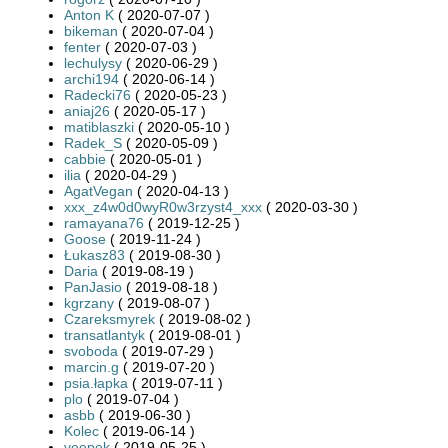
Anton K
( 2020-07-07 )
bikeman
( 2020-07-04 )
fenter
( 2020-07-03 )
lechulysy
( 2020-06-29 )
archi194
( 2020-06-14 )
Radecki76
( 2020-05-23 )
aniaj26
( 2020-05-17 )
matiblaszki
( 2020-05-10 )
Radek_S
( 2020-05-09 )
cabbie
( 2020-05-01 )
ilia
( 2020-04-29 )
AgatVegan
( 2020-04-13 )
xxx_z4w0d0wyR0w3rzyst4_xxx
( 2020-03-30 )
ramayana76
( 2019-12-25 )
Goose
( 2019-11-24 )
Łukasz83
( 2019-08-30 )
Daria
( 2019-08-19 )
PanJasio
( 2019-08-18 )
kgrzany
( 2019-08-07 )
Czareksmyrek
( 2019-08-02 )
transatlantyk
( 2019-08-01 )
svoboda
( 2019-07-29 )
marcin.g
( 2019-07-20 )
psia.łapka
( 2019-07-11 )
plo
( 2019-07-04 )
asbb
( 2019-06-30 )
Kolec
( 2019-06-14 )
veepek
( 2019-05-25 )