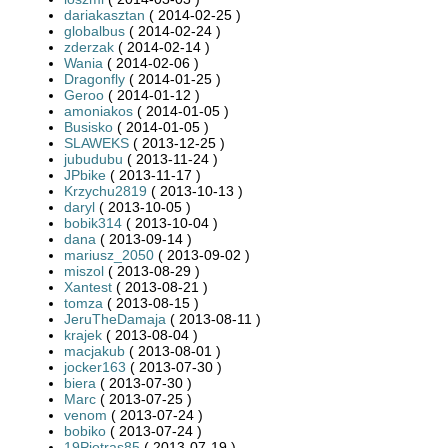
dariakasztan
( 2014-02-25 )
globalbus
( 2014-02-24 )
zderzak
( 2014-02-14 )
Wania
( 2014-02-06 )
Dragonfly
( 2014-01-25 )
Geroo
( 2014-01-12 )
amoniakos
( 2014-01-05 )
Busisko
( 2014-01-05 )
SLAWEKS
( 2013-12-25 )
jubudubu
( 2013-11-24 )
JPbike
( 2013-11-17 )
Krzychu2819
( 2013-10-13 )
daryl
( 2013-10-05 )
bobik314
( 2013-10-04 )
dana
( 2013-09-14 )
mariusz_2050
( 2013-09-02 )
miszol
( 2013-08-29 )
Xantest
( 2013-08-21 )
tomza
( 2013-08-15 )
JeruTheDamaja
( 2013-08-11 )
krajek
( 2013-08-04 )
macjakub
( 2013-08-01 )
jocker163
( 2013-07-30 )
biera
( 2013-07-30 )
Marc
( 2013-07-25 )
venom
( 2013-07-24 )
bobiko
( 2013-07-24 )
19Piotras85
( 2013-07-19 )