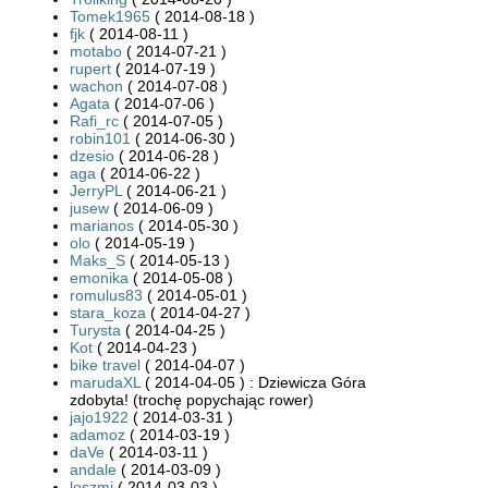
Tomek1965
( 2014-08-18 )
fjk
( 2014-08-11 )
motabo
( 2014-07-21 )
rupert
( 2014-07-19 )
wachon
( 2014-07-08 )
Agata
( 2014-07-06 )
Rafi_rc
( 2014-07-05 )
robin101
( 2014-06-30 )
dzesio
( 2014-06-28 )
aga
( 2014-06-22 )
JerryPL
( 2014-06-21 )
jusew
( 2014-06-09 )
marianos
( 2014-05-30 )
olo
( 2014-05-19 )
Maks_S
( 2014-05-13 )
emonika
( 2014-05-08 )
romulus83
( 2014-05-01 )
stara_koza
( 2014-04-27 )
Turysta
( 2014-04-25 )
Kot
( 2014-04-23 )
bike travel
( 2014-04-07 )
marudaXL
( 2014-04-05 ) : Dziewicza Góra
zdobyta! (trochę popychając rower)
jajo1922
( 2014-03-31 )
adamoz
( 2014-03-19 )
daVe
( 2014-03-11 )
andale
( 2014-03-09 )
loszmi
( 2014-03-03 )