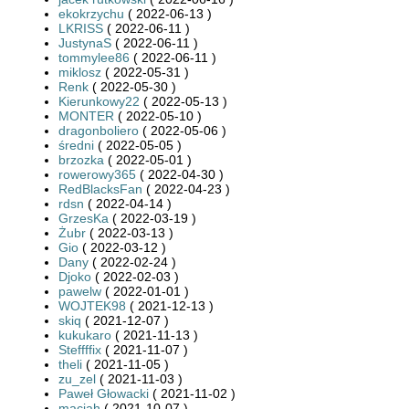
ekokrzychu
( 2022-06-13 )
LKRISS
( 2022-06-11 )
JustynaS
( 2022-06-11 )
tommylee86
( 2022-06-11 )
miklosz
( 2022-05-31 )
Renk
( 2022-05-30 )
Kierunkowy22
( 2022-05-13 )
MONTER
( 2022-05-10 )
dragonboliero
( 2022-05-06 )
średni
( 2022-05-05 )
brzozka
( 2022-05-01 )
rowerowy365
( 2022-04-30 )
RedBlacksFan
( 2022-04-23 )
rdsn
( 2022-04-14 )
GrzesKa
( 2022-03-19 )
Żubr
( 2022-03-13 )
Gio
( 2022-03-12 )
Dany
( 2022-02-24 )
Djoko
( 2022-02-03 )
pawelw
( 2022-01-01 )
WOJTEK98
( 2021-12-13 )
skiq
( 2021-12-07 )
kukukaro
( 2021-11-13 )
Steffffix
( 2021-11-07 )
theli
( 2021-11-05 )
zu_zel
( 2021-11-03 )
Paweł Głowacki
( 2021-11-02 )
maciah
( 2021-10-07 )