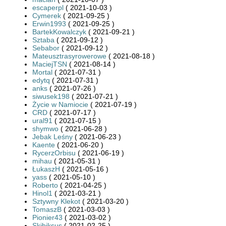
escaperpl
( 2021-10-03 )
Cymerek
( 2021-09-25 )
Erwin1993
( 2021-09-25 )
BartekKowalczyk
( 2021-09-21 )
Sztaba
( 2021-09-12 )
Sebabor
( 2021-09-12 )
Mateusztrasyrowerowe
( 2021-08-18 )
MaciejTSN
( 2021-08-14 )
Mortal
( 2021-07-31 )
edytq
( 2021-07-31 )
anks
( 2021-07-26 )
siwusek198
( 2021-07-21 )
Życie w Namiocie
( 2021-07-19 )
CRD
( 2021-07-17 )
ural91
( 2021-07-15 )
shymwo
( 2021-06-28 )
Jebak Leśny
( 2021-06-23 )
Kaente
( 2021-06-20 )
RycerzOrbisu
( 2021-06-19 )
mihau
( 2021-05-31 )
ŁukaszH
( 2021-05-16 )
yass
( 2021-05-10 )
Roberto
( 2021-04-25 )
Hinol1
( 2021-03-21 )
Sztywny Klekot
( 2021-03-20 )
TomaszB
( 2021-03-03 )
Pionier43
( 2021-03-02 )
Skibiksus
( 2021-02-25 )