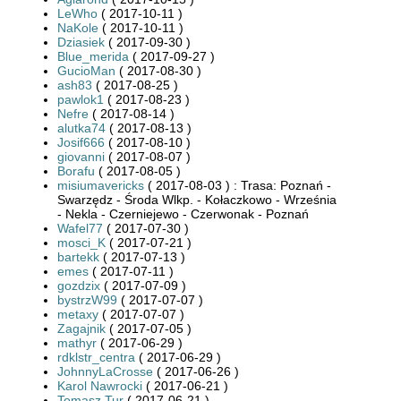
LeWho
( 2017-10-11 )
NaKole
( 2017-10-11 )
Dziasiek
( 2017-09-30 )
Blue_merida
( 2017-09-27 )
GucioMan
( 2017-08-30 )
ash83
( 2017-08-25 )
pawlok1
( 2017-08-23 )
Nefre
( 2017-08-14 )
alutka74
( 2017-08-13 )
Josif666
( 2017-08-10 )
giovanni
( 2017-08-07 )
Borafu
( 2017-08-05 )
misiumavericks
( 2017-08-03 ) : Trasa: Poznań -
Swarzędz - Środa Wlkp. - Kołaczkowo - Września
- Nekla - Czerniejewo - Czerwonak - Poznań
Wafel77
( 2017-07-30 )
mosci_K
( 2017-07-21 )
bartekk
( 2017-07-13 )
emes
( 2017-07-11 )
gozdzix
( 2017-07-09 )
bystrzW99
( 2017-07-07 )
metaxy
( 2017-07-07 )
Zagajnik
( 2017-07-05 )
mathyr
( 2017-06-29 )
rdklstr_centra
( 2017-06-29 )
JohnnyLaCrosse
( 2017-06-26 )
Karol Nawrocki
( 2017-06-21 )
Tomasz Tur
( 2017-06-21 )