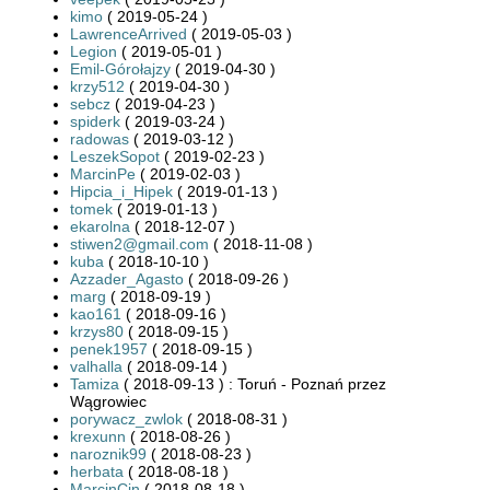
kimo
( 2019-05-24 )
LawrenceArrived
( 2019-05-03 )
Legion
( 2019-05-01 )
Emil-Górołajzy
( 2019-04-30 )
krzy512
( 2019-04-30 )
sebcz
( 2019-04-23 )
spiderk
( 2019-03-24 )
radowas
( 2019-03-12 )
LeszekSopot
( 2019-02-23 )
MarcinPe
( 2019-02-03 )
Hipcia_i_Hipek
( 2019-01-13 )
tomek
( 2019-01-13 )
ekarolna
( 2018-12-07 )
stiwen2@gmail.com
( 2018-11-08 )
kuba
( 2018-10-10 )
Azzader_Agasto
( 2018-09-26 )
marg
( 2018-09-19 )
kao161
( 2018-09-16 )
krzys80
( 2018-09-15 )
penek1957
( 2018-09-15 )
valhalla
( 2018-09-14 )
Tamiza
( 2018-09-13 ) : Toruń - Poznań przez
Wągrowiec
porywacz_zwlok
( 2018-08-31 )
krexunn
( 2018-08-26 )
naroznik99
( 2018-08-23 )
herbata
( 2018-08-18 )
MarcinCin
( 2018-08-18 )