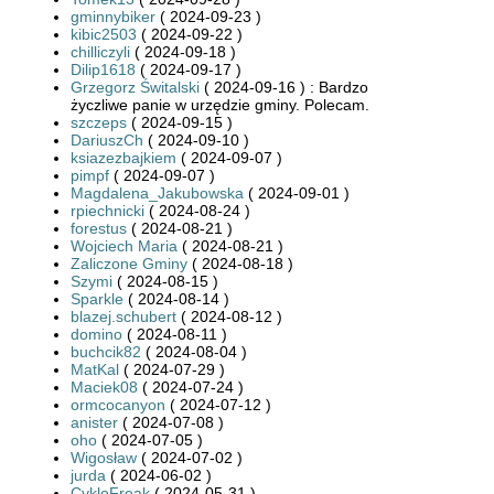
gminnybiker
( 2024-09-23 )
kibic2503
( 2024-09-22 )
chilliczyli
( 2024-09-18 )
Dilip1618
( 2024-09-17 )
Grzegorz Świtalski
( 2024-09-16 ) : Bardzo
życzliwe panie w urzędzie gminy. Polecam.
szczeps
( 2024-09-15 )
DariuszCh
( 2024-09-10 )
ksiazezbajkiem
( 2024-09-07 )
pimpf
( 2024-09-07 )
Magdalena_Jakubowska
( 2024-09-01 )
rpiechnicki
( 2024-08-24 )
forestus
( 2024-08-21 )
Wojciech Maria
( 2024-08-21 )
Zaliczone Gminy
( 2024-08-18 )
Szymi
( 2024-08-15 )
Sparkle
( 2024-08-14 )
blazej.schubert
( 2024-08-12 )
domino
( 2024-08-11 )
buchcik82
( 2024-08-04 )
MatKal
( 2024-07-29 )
Maciek08
( 2024-07-24 )
ormcocanyon
( 2024-07-12 )
anister
( 2024-07-08 )
oho
( 2024-07-05 )
Wigosław
( 2024-07-02 )
jurda
( 2024-06-02 )
CykloFreak
( 2024-05-31 )