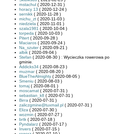
mstachul
( 2020-12-31 )
horacy 13
( 2020-12-24 )
sernikk
( 2020-11-28 )
michu_zt
( 2020-11-03 )
niedziela
( 2020-11-01 )
szala1981
( 2020-10-04 )
torpeda
( 2020-10-03 )
Pitert
( 2020-09-28 )
Maciaros
( 2020-09-24 )
Na_szuter
( 2020-09-21 )
albik
( 2020-09-04 )
Stefan
( 2020-08-30 ) : Wycieczka rowerowa po
gminie.
Addicks34
( 2020-08-23 )
muzmar
( 2020-08-20 )
BlueTheAlmighty
( 2020-08-05 )
Smeniu
( 2020-08-03 )
tomaj
( 2020-08-01 )
moscamat
( 2020-07-31 )
sebastian_k8
( 2020-07-31 )
Birra
( 2020-07-31 )
zaliczgmine@tuxmail.pl
( 2020-07-31 )
Eliza
( 2020-07-30 )
wozmin
( 2020-07-27 )
brtk
( 2020-07-18 )
Pyndalarz
( 2020-07-17 )
Invers
( 2020-07-15 )
rogorz
( 2020-07-10 )