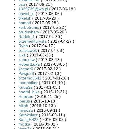
psu
( 2017-06-21 )
1339739@wp.pl
( 2017-06-18 )
pawel_jd
( 2017-06-06 )
bikeluk
( 2017-05-29 )
nomad
( 2017-05-28 )
korbotronic
( 2017-05-22 )
brudnyhary
( 2017-05-20 )
Radek_1
( 2017-04-30 )
przemekturysta
( 2017-04-27 )
Ryba
( 2017-04-17 )
izaisławek
( 2017-04-08 )
luks
( 2017-03-25 )
kabukow
( 2017-03-13 )
RobertLuxa
( 2017-03-05 )
kacper6
( 2017-02-12 )
Pawju38
( 2017-02-10 )
przemo3642
( 2017-01-18 )
mariobiker
( 2017-01-10 )
KubaSz
( 2017-01-03 )
noorbi_bike
( 2016-12-31 )
Hupikao
( 2016-11-25 )
Iberus
( 2016-10-18 )
Mijah
( 2016-10-13 )
mimoza
( 2016-09-11 )
Ketokolarz
( 2016-09-11 )
Kapi_FS22
( 2016-09-03 )
mictka
( 2016-09-02 )
Vayo74
( 2016-08-21 )