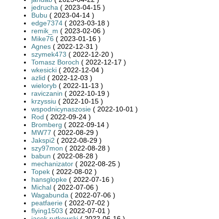
jedrucha
( 2023-04-15 )
Bubu
( 2023-04-14 )
edge7374
( 2023-03-18 )
remik_m
( 2023-02-06 )
Mike76
( 2023-01-16 )
Agnes
( 2022-12-31 )
szymek473
( 2022-12-20 )
Tomasz Boroch
( 2022-12-17 )
wkesicki
( 2022-12-04 )
azlid
( 2022-12-03 )
wieloryb
( 2022-11-13 )
raviczanin
( 2022-10-19 )
krzyssiu
( 2022-10-15 )
wspodnicynaszosie
( 2022-10-01 )
Rod
( 2022-09-24 )
Bromberg
( 2022-09-14 )
MW77
( 2022-08-29 )
Jakspi2
( 2022-08-29 )
szy97mon
( 2022-08-28 )
babun
( 2022-08-28 )
mechanizator
( 2022-08-25 )
Topek
( 2022-08-02 )
hansglopke
( 2022-07-16 )
Michal
( 2022-07-06 )
Wagabunda
( 2022-07-06 )
peatfaerie
( 2022-07-02 )
flying1503
( 2022-07-01 )
jacek rutkowski
( 2022-06-16 )