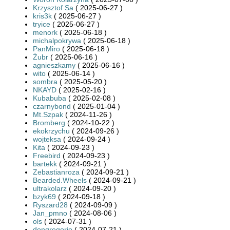
Krzysztof Sa
( 2025-06-27 )
kris3k
( 2025-06-27 )
tryice
( 2025-06-27 )
menork
( 2025-06-18 )
michalpokrywa
( 2025-06-18 )
PanMiro
( 2025-06-18 )
Żubr
( 2025-06-16 )
agnieszkamy
( 2025-06-16 )
wito
( 2025-06-14 )
sombra
( 2025-05-20 )
NKAYD
( 2025-02-16 )
Kubabuba
( 2025-02-08 )
czarnybond
( 2025-01-04 )
Mt.Szpak
( 2024-11-26 )
Bromberg
( 2024-10-22 )
ekokrzychu
( 2024-09-26 )
wojteksa
( 2024-09-24 )
Kita
( 2024-09-23 )
Freebird
( 2024-09-23 )
bartekk
( 2024-09-21 )
Zebastianroza
( 2024-09-21 )
Bearded.Wheels
( 2024-09-21 )
ultrakolarz
( 2024-09-20 )
bzyk69
( 2024-09-18 )
Ryszard28
( 2024-09-09 )
Jan_pmno
( 2024-08-06 )
ols
( 2024-07-31 )
dongregorio
( 2024-07-21 )