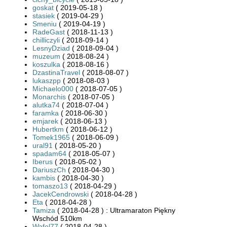
goskat
( 2019-05-18 )
stasiek
( 2019-04-29 )
Smeniu
( 2019-04-19 )
RadeGast
( 2018-11-13 )
chilliczyli
( 2018-09-14 )
LesnyDziad
( 2018-09-04 )
muzeum
( 2018-08-24 )
koszulka
( 2018-08-16 )
DzastinaTravel
( 2018-08-07 )
lukaszpp
( 2018-08-03 )
Michaelo000
( 2018-07-05 )
Monarchis
( 2018-07-05 )
alutka74
( 2018-07-04 )
faramka
( 2018-06-30 )
emjarek
( 2018-06-13 )
Hubertkm
( 2018-06-12 )
Tomek1965
( 2018-06-09 )
ural91
( 2018-05-20 )
spadam64
( 2018-05-07 )
Iberus
( 2018-05-02 )
DariuszCh
( 2018-04-30 )
kambis
( 2018-04-30 )
tomaszo13
( 2018-04-29 )
JacekCendrowski
( 2018-04-28 )
Eta
( 2018-04-28 )
Tamiza
( 2018-04-28 ) : Ultramaraton Piękny
Wschód 510km
Wafel77
( 2018-04-28 )