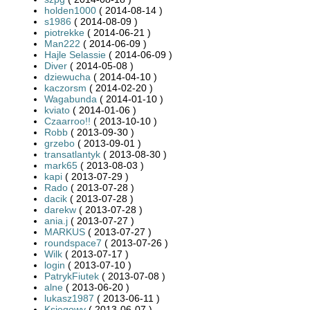
holden1000
( 2014-08-14 )
s1986
( 2014-08-09 )
piotrekke
( 2014-06-21 )
Man222
( 2014-06-09 )
Hajle Selassie
( 2014-06-09 )
Diver
( 2014-05-08 )
dziewucha
( 2014-04-10 )
kaczorsm
( 2014-02-20 )
Wagabunda
( 2014-01-10 )
kviato
( 2014-01-06 )
Czaarroo!!
( 2013-10-10 )
Robb
( 2013-09-30 )
grzebo
( 2013-09-01 )
transatlantyk
( 2013-08-30 )
mark65
( 2013-08-03 )
kapi
( 2013-07-29 )
Rado
( 2013-07-28 )
dacik
( 2013-07-28 )
darekw
( 2013-07-28 )
ania.j
( 2013-07-27 )
MARKUS
( 2013-07-27 )
roundspace7
( 2013-07-26 )
Wilk
( 2013-07-17 )
login
( 2013-07-10 )
PatrykFiutek
( 2013-07-08 )
alne
( 2013-06-20 )
lukasz1987
( 2013-06-11 )
Księgowy
( 2013-06-07 )