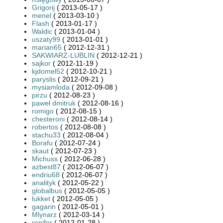
Grigorij
( 2013-05-17 )
menel
( 2013-03-10 )
Flash
( 2013-01-17 )
Waldic
( 2013-01-04 )
uszaty99
( 2013-01-01 )
marian65
( 2012-12-31 )
SAKWIARZ-LUBLIN
( 2012-12-21 )
sajkor
( 2012-11-19 )
kjdomel52
( 2012-10-21 )
paryslis
( 2012-09-21 )
mysiamloda
( 2012-09-08 )
pirzu
( 2012-08-23 )
paweł dmitruk
( 2012-08-16 )
romigo
( 2012-08-15 )
chesteroni
( 2012-08-14 )
robertos
( 2012-08-08 )
stachu33
( 2012-08-04 )
Borafu
( 2012-07-24 )
skaut
( 2012-07-23 )
Michuss
( 2012-06-28 )
azbest87
( 2012-06-07 )
endriu68
( 2012-06-07 )
analityk
( 2012-05-22 )
globalbus
( 2012-05-05 )
lukket
( 2012-05-05 )
gagarin
( 2012-05-01 )
Mlynarz
( 2012-03-14 )
renifer
( 2012-01-28 )