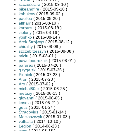
szczęściara
( 2015-09-10 )
bikeandfire
( 2015-09-10 )
kabukow
( 2015-09-02 )
paellea
( 2015-08-20 )
altharr
( 2015-08-19 )
karpusu
( 2015-08-19 )
zielony
( 2015-08-16 )
yoshko
( 2015-08-14 )
Arek Strójwąs
( 2015-08-12 )
chirality
( 2015-08-08 )
szczebrzeszyn
( 2015-08-08 )
miciu
( 2015-08-01 )
pawelpodroznik
( 2015-08-01 )
parurex
( 2015-07-26 )
g.rygalski
( 2015-07-26 )
Pieniek
( 2015-07-23 )
Aron
( 2015-07-23 )
Aro
( 2015-07-02 )
michal80ck
( 2015-06-25 )
metaxy
( 2015-06-13 )
giovanni
( 2015-06-05 )
kosola
( 2015-05-21 )
gutis
( 2015-01-24 )
Stradovius
( 2015-01-14 )
Maciaszczyk
( 2015-01-03 )
valhalla
( 2014-10-10 )
Legion
( 2014-08-23 )
szpg
( 2014-08-18 )