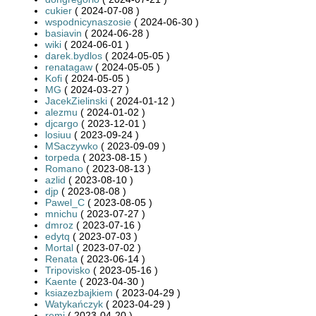
cukier
( 2024-07-08 )
wspodnicynaszosie
( 2024-06-30 )
basiavin
( 2024-06-28 )
wiki
( 2024-06-01 )
darek.bydlos
( 2024-05-05 )
renatagaw
( 2024-05-05 )
Kofi
( 2024-05-05 )
MG
( 2024-03-27 )
JacekZielinski
( 2024-01-12 )
alezmu
( 2024-01-02 )
djcargo
( 2023-12-01 )
losiuu
( 2023-09-24 )
MSaczywko
( 2023-09-09 )
torpeda
( 2023-08-15 )
Romano
( 2023-08-13 )
azlid
( 2023-08-10 )
djp
( 2023-08-08 )
Pawel_C
( 2023-08-05 )
mnichu
( 2023-07-27 )
dmroz
( 2023-07-16 )
edytq
( 2023-07-03 )
Mortal
( 2023-07-02 )
Renata
( 2023-06-14 )
Tripovisko
( 2023-05-16 )
Kaente
( 2023-04-30 )
ksiazezbajkiem
( 2023-04-29 )
Watykańczyk
( 2023-04-29 )
remi
( 2023-04-20 )