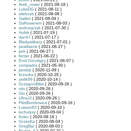
Arek_rower
( 2021-08-18 )
LukeDG
( 2021-08-11 )
wieloryb
( 2021-08-08 )
Sialkin
( 2021-08-04 )
DaRowerem
( 2021-08-03 )
andrzejczyk
( 2021-07-30 )
Hubik
( 2021-07-19 )
darrk7
( 2021-07-17 )
Bladywitkacy
( 2021-07-01 )
peatfaerie
( 2021-06-27 )
jark
( 2021-06-27 )
fenter
( 2021-06-22 )
Emil-Górołajzy
( 2021-06-07 )
compadre
( 2021-05-30 )
jandab
( 2020-11-09 )
brzozka
( 2020-10-25 )
zielik99
( 2020-10-14 )
GrzegorzBike
( 2020-09-26 )
vito
( 2020-09-26 )
Gio
( 2020-09-26 )
UltraJJ
( 2020-09-26 )
PilotBombowca
( 2020-09-16 )
Łukasz83
( 2020-09-10 )
lechulysy
( 2020-09-04 )
Kolec
( 2020-08-16 )
GrzesKa
( 2020-08-04 )
GregBar
( 2020-08-03 )
Radek_S
( 2020-07-31 )