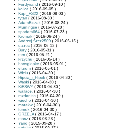
Ferdynand
( 2016-09-10 )
kolica
( 2016-09-05 )
Kapi_FS22
( 2016-09-03 )
tytan
( 2016-08-30 )
AdamBiczak
( 2016-08-24 )
Mumingse
( 2016-07-28 )
spadam664
( 2016-07-23 )
Kromak
( 2016-06-24 )
Andrzej Szcz2509
( 2016-06-15 )
da.rec
( 2016-06-13 )
Bury
( 2016-05-31 )
mm
( 2016-05-21 )
krzychu
( 2016-05-14 )
hansglopke
( 2016-05-01 )
elizium
( 2016-05-01 )
Wiciu
( 2016-04-30 )
Hipcia_i_Hipek
( 2016-04-30 )
Waski
( 2016-04-30 )
KiESWY
( 2016-04-30 )
wallace.
( 2016-04-30 )
mxdanish
( 2016-04-30 )
wiecho
( 2016-04-30 )
marekw
( 2016-04-30 )
tomek
( 2016-04-30 )
GRZELA
( 2016-04-17 )
masz
( 2016-03-23 )
Yanq
( 2015-09-28 )
erdeka
( 2015-09-17 )