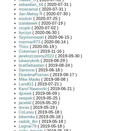
sebastian_k8
( 2020-07-31 )
moscamat
( 2020-07-31 )
Jan Aleksy R
( 2020-07-30 )
esulcer
( 2020-07-25 )
izaisławek
( 2020-07-19 )
czupki
( 2020-07-02 )
byczys
( 2020-06-30 )
Szymonowski
( 2020-06-15 )
marmar873
( 2020-06-14 )
Thicc
( 2020-05-19 )
Cokeman
( 2019-11-16 )
jarekszczesny2022
( 2019-09-30 )
lukasrybnik
( 2019-08-29 )
bratSebastian
( 2019-08-24 )
Darence
( 2019-08-18 )
DzastinaPoznan
( 2019-08-17 )
Mike Madej
( 2019-08-08 )
LandG1
( 2019-07-21 )
Karol Nawrocki
( 2019-06-21 )
djcinek
( 2019-06-09 )
veepek
( 2019-05-25 )
jacekkl
( 2019-05-20 )
doras
( 2019-05-19 )
CoLesiu
( 2019-05-18 )
bikemike
( 2019-05-18 )
radzik_lbn
( 2019-05-18 )
Legnar79
( 2019-05-18 )
cichy_bicycle
( 2019-05-18 )