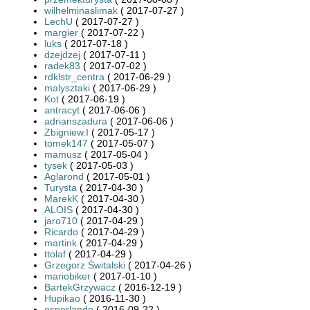
wilhelminaslimak
( 2017-07-27 )
LechU
( 2017-07-27 )
margier
( 2017-07-22 )
luks
( 2017-07-18 )
dzejdzej
( 2017-07-11 )
radek83
( 2017-07-02 )
rdklstr_centra
( 2017-06-29 )
malysztaki
( 2017-06-29 )
Kot
( 2017-06-19 )
antracyt
( 2017-06-06 )
adrianszadura
( 2017-06-06 )
Zbigniew.I
( 2017-05-17 )
tomek147
( 2017-05-07 )
mamusz
( 2017-05-04 )
tysek
( 2017-05-03 )
Aglarond
( 2017-05-01 )
Turysta
( 2017-04-30 )
MarekK
( 2017-04-30 )
ALOIS
( 2017-04-30 )
jaro710
( 2017-04-29 )
Ricardo
( 2017-04-29 )
martink
( 2017-04-29 )
ttolaf
( 2017-04-29 )
Grzegorz Świtalski
( 2017-04-26 )
mariobiker
( 2017-01-10 )
BartekGrzywacz
( 2016-12-19 )
Hupikao
( 2016-11-30 )
esperlando
( 2016-09-22 )