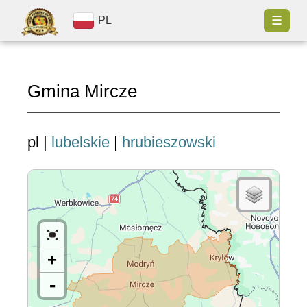
☰
PL
Gmina Mircze
pl |
lubelskie
|
hrubieszowski
+
-