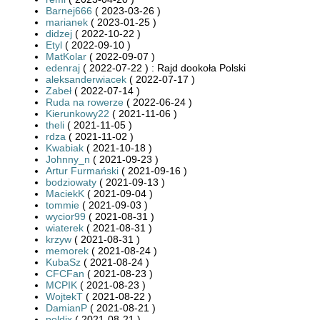
Barnej666
( 2023-03-26 )
marianek
( 2023-01-25 )
didzej
( 2022-10-22 )
Etyl
( 2022-09-10 )
MatKolar
( 2022-09-07 )
edenraj
( 2022-07-22 ) : Rajd dookoła Polski
aleksanderwiacek
( 2022-07-17 )
Zabeł
( 2022-07-14 )
Ruda na rowerze
( 2022-06-24 )
Kierunkowy22
( 2021-11-06 )
theli
( 2021-11-05 )
rdza
( 2021-11-02 )
Kwabiak
( 2021-10-18 )
Johnny_n
( 2021-09-23 )
Artur Furmański
( 2021-09-16 )
bodziowaty
( 2021-09-13 )
MaciekK
( 2021-09-04 )
tommie
( 2021-09-03 )
wycior99
( 2021-08-31 )
wiaterek
( 2021-08-31 )
krzyw
( 2021-08-31 )
memorek
( 2021-08-24 )
KubaSz
( 2021-08-24 )
CFCFan
( 2021-08-23 )
MCPIK
( 2021-08-23 )
WojtekT
( 2021-08-22 )
DamianP
( 2021-08-21 )
poldix
( 2021-08-21 )