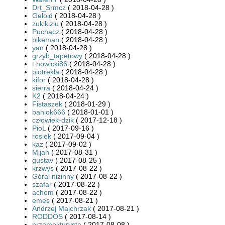
Drt_Srmcz
( 2018-04-28 )
Geloid
( 2018-04-28 )
zukikiziu
( 2018-04-28 )
Puchacz
( 2018-04-28 )
bikeman
( 2018-04-28 )
yan
( 2018-04-28 )
grzyb_tapetowy
( 2018-04-28 )
t.nowicki86
( 2018-04-28 )
piotrekla
( 2018-04-28 )
kifor
( 2018-04-28 )
sierra
( 2018-04-24 )
K2
( 2018-04-24 )
Fistaszek
( 2018-01-29 )
baniok666
( 2018-01-01 )
człowiek-dzik
( 2017-12-18 )
PioL
( 2017-09-16 )
rosiek
( 2017-09-04 )
kaz
( 2017-09-02 )
Mijah
( 2017-08-31 )
gustav
( 2017-08-25 )
krzwys
( 2017-08-22 )
Góral nizinny
( 2017-08-22 )
szafar
( 2017-08-22 )
achom
( 2017-08-22 )
emes
( 2017-08-21 )
Andrzej Majchrzak
( 2017-08-21 )
RODDOS
( 2017-08-14 )
przemekturysta
( 2017-08-08 )