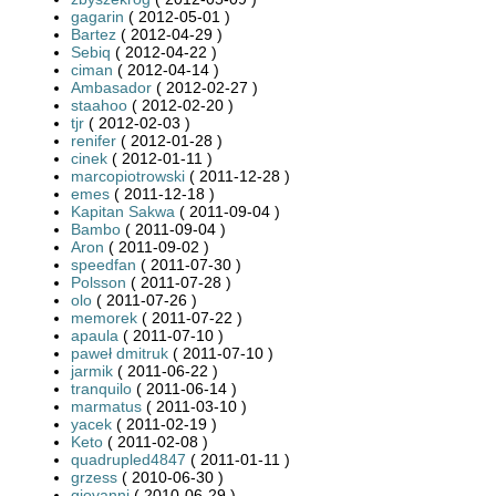
gagarin
( 2012-05-01 )
Bartez
( 2012-04-29 )
Sebiq
( 2012-04-22 )
ciman
( 2012-04-14 )
Ambasador
( 2012-02-27 )
staahoo
( 2012-02-20 )
tjr
( 2012-02-03 )
renifer
( 2012-01-28 )
cinek
( 2012-01-11 )
marcopiotrowski
( 2011-12-28 )
emes
( 2011-12-18 )
Kapitan Sakwa
( 2011-09-04 )
Bambo
( 2011-09-04 )
Aron
( 2011-09-02 )
speedfan
( 2011-07-30 )
Polsson
( 2011-07-28 )
olo
( 2011-07-26 )
memorek
( 2011-07-22 )
apaula
( 2011-07-10 )
paweł dmitruk
( 2011-07-10 )
jarmik
( 2011-06-22 )
tranquilo
( 2011-06-14 )
marmatus
( 2011-03-10 )
yacek
( 2011-02-19 )
Keto
( 2011-02-08 )
quadrupled4847
( 2011-01-11 )
grzess
( 2010-06-30 )
giovanni
( 2010-06-29 )