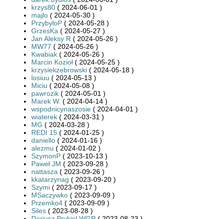
krzys80
( 2024-06-01 )
majlo
( 2024-05-30 )
PrzybyloP
( 2024-05-28 )
GrzesKa
( 2024-05-27 )
Jan Aleksy R
( 2024-05-26 )
MW77
( 2024-05-26 )
Kwabiak
( 2024-05-26 )
Marcin Kozioł
( 2024-05-25 )
krzysiekzebrowski
( 2024-05-18 )
losiuu
( 2024-05-13 )
Miciu
( 2024-05-08 )
pawrozik
( 2024-05-01 )
Marek W.
( 2024-04-14 )
wspodnicynaszosie
( 2024-04-01 )
wiaterek
( 2024-03-31 )
MG
( 2024-03-28 )
REDI 15
( 2024-01-25 )
daniello
( 2024-01-16 )
alezmu
( 2024-01-02 )
SzymonP
( 2023-10-13 )
Paweł JM
( 2023-09-28 )
nattasza
( 2023-09-26 )
kkatarzynag
( 2023-09-20 )
Szymi
( 2023-09-17 )
MSaczywko
( 2023-09-09 )
Przemko4
( 2023-09-09 )
Siles
( 2023-08-28 )
Dariusz Prykiel WGR
( 2023-08-23 )