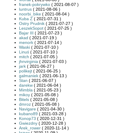
franek-pokrywko
( 2021-08-07 )
luntrus
( 2021-08-06 )
noorbi_bike
( 2021-08-04 )
Kuba Z
( 2021-07-31 )
Ostry Prudnik
( 2021-07-27 )
LeszekSopot
( 2021-07-25 )
Bajar III
( 2021-07-23 )
akad
( 2021-07-19 )
menork
( 2021-07-14 )
Waski
( 2021-07-10 )
Linuś
( 2021-07-10 )
mitch
( 2021-07-05 )
jhnvirginia
( 2021-07-03 )
jark
( 2021-06-27 )
polikejt
( 2021-06-25 )
galmaniek
( 2021-06-13 )
Stan
( 2021-06-07 )
darekw
( 2021-06-04 )
Mimbla
( 2021-05-23 )
mikoy
( 2021-05-08 )
Bitels
( 2021-05-08 )
dmroz
( 2021-05-08 )
Navigare
( 2021-04-30 )
kubano89
( 2021-03-28 )
Konop73
( 2020-12-31 )
Gwiezdny
( 2020-12-28 )
Arek_rower
( 2020-11-14 )
krzyw
( 2020-11-09 )