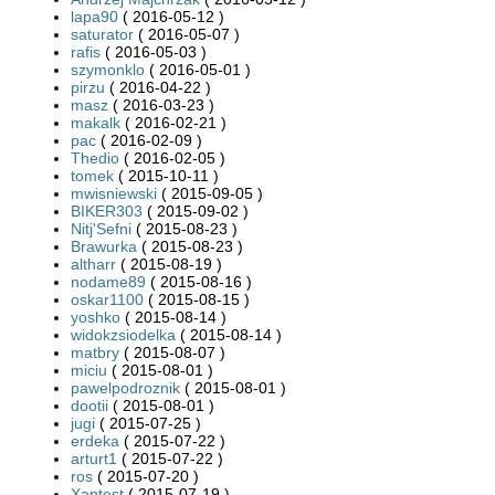
lapa90
( 2016-05-12 )
saturator
( 2016-05-07 )
rafis
( 2016-05-03 )
szymonklo
( 2016-05-01 )
pirzu
( 2016-04-22 )
masz
( 2016-03-23 )
makalk
( 2016-02-21 )
pac
( 2016-02-09 )
Thedio
( 2016-02-05 )
tomek
( 2015-10-11 )
mwisniewski
( 2015-09-05 )
BIKER303
( 2015-09-02 )
Nitj'Sefni
( 2015-08-23 )
Brawurka
( 2015-08-23 )
altharr
( 2015-08-19 )
nodame89
( 2015-08-16 )
oskar1100
( 2015-08-15 )
yoshko
( 2015-08-14 )
widokzsiodelka
( 2015-08-14 )
matbry
( 2015-08-07 )
miciu
( 2015-08-01 )
pawelpodroznik
( 2015-08-01 )
dootii
( 2015-08-01 )
jugi
( 2015-07-25 )
erdeka
( 2015-07-22 )
arturt1
( 2015-07-22 )
ros
( 2015-07-20 )
Xantest
( 2015-07-19 )