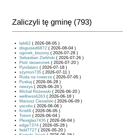
Zaliczyli tę gminę (
793
)
labi62
( 2026-08-05 )
disguised6872
( 2026-08-04 )
ogorek_kiszony
( 2026-07-28 )
Sebastian Zieliński
( 2026-07-26 )
Piotr skowronek
( 2026-07-20 )
Pyndalarz
( 2026-07-18 )
szymon735
( 2026-07-11 )
Ruda na rowerze
( 2026-07-05 )
Puskaj
( 2026-06-28 )
neezys
( 2026-06-20 )
Michał Różewski
( 2026-06-20 )
wellness6263
( 2026-06-18 )
Mariusz Ciesielski
( 2026-06-09 )
yacobs
( 2026-06-06 )
Kris66
( 2026-06-05 )
Totom
( 2026-06-04 )
Plexiglas7435
( 2026-06-04 )
edge7374
( 2026-05-28 )
field7727
( 2026-05-20 )
Kamyki Jacek
( 2026-05-19 )