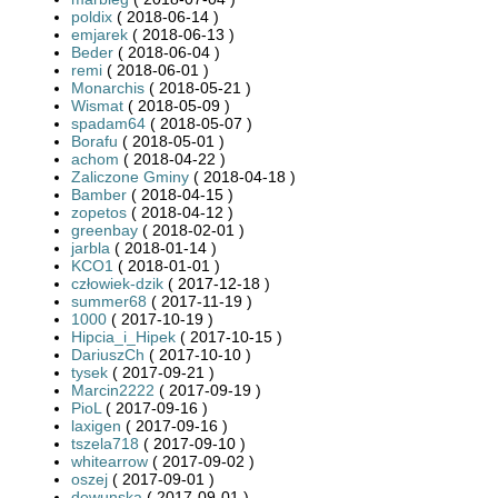
poldix
( 2018-06-14 )
emjarek
( 2018-06-13 )
Beder
( 2018-06-04 )
remi
( 2018-06-01 )
Monarchis
( 2018-05-21 )
Wismat
( 2018-05-09 )
spadam64
( 2018-05-07 )
Borafu
( 2018-05-01 )
achom
( 2018-04-22 )
Zaliczone Gminy
( 2018-04-18 )
Bamber
( 2018-04-15 )
zopetos
( 2018-04-12 )
greenbay
( 2018-02-01 )
jarbla
( 2018-01-14 )
KCO1
( 2018-01-01 )
człowiek-dzik
( 2017-12-18 )
summer68
( 2017-11-19 )
1000
( 2017-10-19 )
Hipcia_i_Hipek
( 2017-10-15 )
DariuszCh
( 2017-10-10 )
tysek
( 2017-09-21 )
Marcin2222
( 2017-09-19 )
PioL
( 2017-09-16 )
laxigen
( 2017-09-16 )
tszela718
( 2017-09-10 )
whitearrow
( 2017-09-02 )
oszej
( 2017-09-01 )
dewunska
( 2017-09-01 )