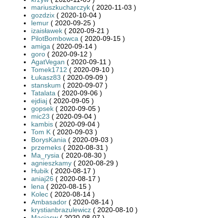
mariuszkucharczyk
( 2020-11-03 )
gozdzix
( 2020-10-04 )
lemur
( 2020-09-25 )
izaisławek
( 2020-09-21 )
PilotBombowca
( 2020-09-15 )
amiga
( 2020-09-14 )
goro
( 2020-09-12 )
AgatVegan
( 2020-09-11 )
Tomek1712
( 2020-09-10 )
Łukasz83
( 2020-09-09 )
stanskum
( 2020-09-07 )
Tatalata
( 2020-09-06 )
ejdiaj
( 2020-09-05 )
gopsek
( 2020-09-05 )
mic23
( 2020-09-04 )
kambis
( 2020-09-04 )
Tom K
( 2020-09-03 )
BorysKania
( 2020-09-03 )
przemeks
( 2020-08-31 )
Ma_rysia
( 2020-08-30 )
agnieszkamy
( 2020-08-29 )
Hubik
( 2020-08-17 )
aniaj26
( 2020-08-17 )
lena
( 2020-08-15 )
Kolec
( 2020-08-14 )
Ambasador
( 2020-08-14 )
krystianbrazulewicz
( 2020-08-10 )
Maciasw
( 2020-08-07 )