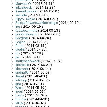
Marysia O.
( 2015-01-11 )
mkozlowski
( 2014-12-29 )
Kierunkowy22
( 2014-11-10 )
valhalla
( 2014-10-10 )
Pijący_mleko
( 2014-09-27 )
SekcjaRowerowaMacrologic
( 2014-09-19 )
tno
( 2014-09-19 )
szczepanmarc
( 2014-09-13 )
pocztówkinynu
( 2014-08-30 )
GregBar
( 2014-08-28 )
Legion
( 2014-08-23 )
Rado
( 2014-08-15 )
średni
( 2014-07-28 )
Ela
( 2014-07-28 )
bix
( 2014-07-17 )
martynaplywacz
( 2014-07-04 )
piotrekke
( 2014-06-21 )
pietranik
( 2014-06-14 )
endriu68
( 2014-06-09 )
Jasiet
( 2014-06-08 )
fototrep
( 2014-05-17 )
qba
( 2014-05-10 )
Wiciu
( 2014-05-10 )
megi
( 2014-05-02 )
kolica
( 2014-05-02 )
Horche
( 2014-04-30 )
Miiija
( 2014-04-02 )
yoohas
( 2014-03-31 )