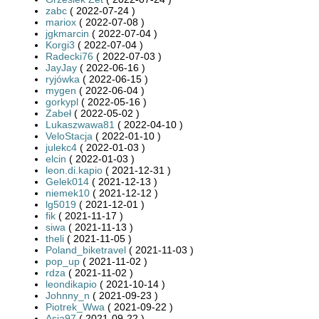
zabc
( 2022-07-24 )
mariox
( 2022-07-08 )
jgkmarcin
( 2022-07-04 )
Korgi3
( 2022-07-04 )
Radecki76
( 2022-07-03 )
JayJay
( 2022-06-16 )
ryjówka
( 2022-06-15 )
mygen
( 2022-06-04 )
gorkypl
( 2022-05-16 )
Zabeł
( 2022-05-02 )
Lukaszwawa81
( 2022-04-10 )
VeloStacja
( 2022-01-10 )
julekc4
( 2022-01-03 )
elcin
( 2022-01-03 )
leon.di.kapio
( 2021-12-31 )
Gelek014
( 2021-12-13 )
niemek10
( 2021-12-12 )
lg5019
( 2021-12-01 )
fik
( 2021-11-17 )
siwa
( 2021-11-13 )
theli
( 2021-11-05 )
Poland_biketravel
( 2021-11-03 )
pop_up
( 2021-11-02 )
rdza
( 2021-11-02 )
leondikapio
( 2021-10-14 )
Johnny_n
( 2021-09-23 )
Piotrek_Wwa
( 2021-09-22 )
Asia97
( 2021-09-22 )