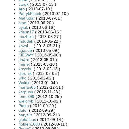
Jarek
( 2013-07-13 )
Aro
( 2013-07-10 )
PatrykFiutek
( 2013-07-10 )
MatKolar
( 2013-07-01 )
alne
( 2013-06-20 )
bylak
( 2013-06-16 )
krisun17
( 2013-06-16 )
mazbike
( 2013-05-27 )
mdudek
( 2013-05-22 )
koval__
( 2013-05-21 )
agasob
( 2013-05-09 )
KiESWY
( 2013-05-06 )
da&ro
( 2013-05-01 )
menel
( 2013-03-10 )
krzychu
( 2013-02-13 )
djtronik
( 2013-02-05 )
urko
( 2013-02-02 )
Waldic
( 2013-01-04 )
marian65
( 2012-12-31 )
karpusu
( 2012-11-23 )
tomex99
( 2012-10-25 )
wieloryb
( 2012-10-02 )
Ptako
( 2012-09-29 )
dater
( 2012-09-29 )
paryslis
( 2012-09-21 )
globalbus
( 2012-09-14 )
holden1000
( 2012-09-11 )
PeterC
( 2012-09-08 )