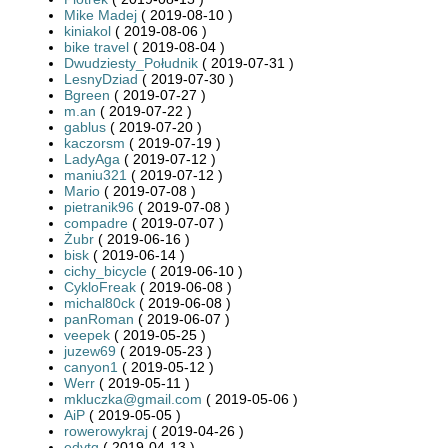
Mike Madej
( 2019-08-10 )
kiniakol
( 2019-08-06 )
bike travel
( 2019-08-04 )
Dwudziesty_Południk
( 2019-07-31 )
LesnyDziad
( 2019-07-30 )
Bgreen
( 2019-07-27 )
m.an
( 2019-07-22 )
gablus
( 2019-07-20 )
kaczorsm
( 2019-07-19 )
LadyAga
( 2019-07-12 )
maniu321
( 2019-07-12 )
Mario
( 2019-07-08 )
pietranik96
( 2019-07-08 )
compadre
( 2019-07-07 )
Żubr
( 2019-06-16 )
bisk
( 2019-06-14 )
cichy_bicycle
( 2019-06-10 )
CykloFreak
( 2019-06-08 )
michal80ck
( 2019-06-08 )
panRoman
( 2019-06-07 )
veepek
( 2019-05-25 )
juzew69
( 2019-05-23 )
canyon1
( 2019-05-12 )
Werr
( 2019-05-11 )
mkluczka@gmail.com
( 2019-05-06 )
AiP
( 2019-05-05 )
rowerowykraj
( 2019-04-26 )
edytq
( 2019-04-13 )