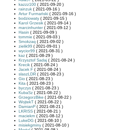
kazzz100
( 2021-09-20 )
rainzuk
( 2021-09-16 )
Artur Furmański
( 2021-09-16 )
bodziowaty
( 2021-09-15 )
Karol Grzesik
( 2021-09-14 )
marcinhunter
( 2021-09-12 )
Hasin
( 2021-09-09 )
tommie
( 2021-09-03 )
Smokzaq
( 2021-09-02 )
zielik99
( 2021-09-01 )
wycior99
( 2021-08-31 )
kaz
( 2021-08-29 )
Krzysztof Sadaj
( 2021-08-24 )
Krecik
( 2021-08-24 )
Jacek F
( 2021-08-24 )
slaszLDR
( 2021-08-23 )
Gio
( 2021-08-23 )
Kita
( 2021-08-23 )
byczys
( 2021-08-23 )
KubaSz
( 2021-08-22 )
GrzegorzBike
( 2021-08-22 )
WojtekT
( 2021-08-22 )
DamianP
( 2021-08-21 )
LKRISS
( 2021-08-21 )
maciekm
( 2021-08-12 )
LukeDG
( 2021-08-10 )
misiekgminy
( 2021-08-10 )
Mortal
( 2021-08-08 )