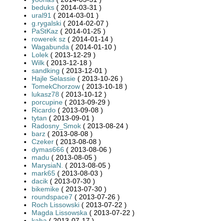
beduks
( 2014-03-31 )
ural91
( 2014-03-01 )
g.rygalski
( 2014-02-07 )
PaStKaz
( 2014-01-25 )
rowerek sz
( 2014-01-14 )
Wagabunda
( 2014-01-10 )
Lolek
( 2013-12-29 )
Wilk
( 2013-12-18 )
sandking
( 2013-12-01 )
Hajle Selassie
( 2013-10-26 )
TomekChorzow
( 2013-10-18 )
lukasz78
( 2013-10-12 )
porcupine
( 2013-09-29 )
Ricardo
( 2013-09-08 )
tytan
( 2013-09-01 )
Radosny_Smok
( 2013-08-24 )
barz
( 2013-08-08 )
Czeker
( 2013-08-08 )
dymas666
( 2013-08-06 )
madu
( 2013-08-05 )
MarysiaN.
( 2013-08-05 )
mark65
( 2013-08-03 )
dacik
( 2013-07-30 )
bikemike
( 2013-07-30 )
roundspace7
( 2013-07-26 )
Roch Lissowski
( 2013-07-22 )
Magda Lissowska
( 2013-07-22 )
kaha
( 2013-07-17 )