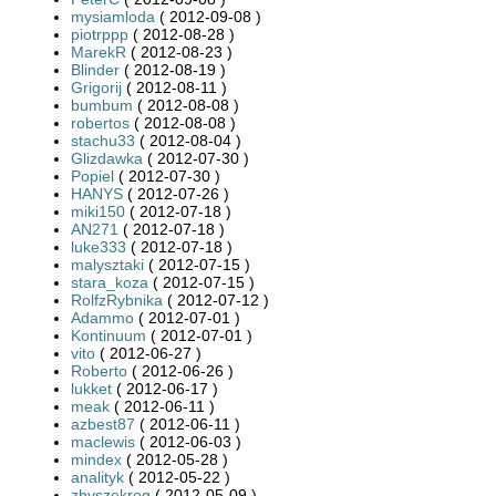
mysiamloda
( 2012-09-08 )
piotrppp
( 2012-08-28 )
MarekR
( 2012-08-23 )
Blinder
( 2012-08-19 )
Grigorij
( 2012-08-11 )
bumbum
( 2012-08-08 )
robertos
( 2012-08-08 )
stachu33
( 2012-08-04 )
Glizdawka
( 2012-07-30 )
Popiel
( 2012-07-30 )
HANYS
( 2012-07-26 )
miki150
( 2012-07-18 )
AN271
( 2012-07-18 )
luke333
( 2012-07-18 )
malysztaki
( 2012-07-15 )
stara_koza
( 2012-07-15 )
RolfzRybnika
( 2012-07-12 )
Adammo
( 2012-07-01 )
Kontinuum
( 2012-07-01 )
vito
( 2012-06-27 )
Roberto
( 2012-06-26 )
lukket
( 2012-06-17 )
meak
( 2012-06-11 )
azbest87
( 2012-06-11 )
maclewis
( 2012-06-03 )
mindex
( 2012-05-28 )
analityk
( 2012-05-22 )
zbyszekrog
( 2012-05-09 )