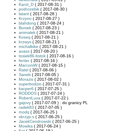
Karol_D
( 2017-08-31 )
podrozebik
( 2017-08-30 )
latant
( 2017-08-28 )
Krzyno
( 2017-08-27 )
blahdong
( 2017-08-24 )
Boniek
( 2017-08-23 )
animalek
( 2017-08-21 )
Koseq
( 2017-08-21 )
krzwys
( 2017-08-21 )
michalbike
( 2017-08-21 )
axass
( 2017-08-20 )
tosiek86-bstok
( 2017-08-16 )
fenter
( 2017-08-16 )
MarconiW
( 2017-08-15 )
Ratel
( 2017-08-06 )
Saneb
( 2017-08-05 )
Morazis
( 2017-08-02 )
superbodzio
( 2017-07-31 )
kacper6
( 2017-07-25 )
RODDOS
( 2017-07-24 )
RobertLuxa
( 2017-07-22 )
gajovy
( 2017-07-09 ) : do granicy PL
radek83
( 2017-07-05 )
modq
( 2017-06-25 )
skrzyp-s
( 2017-06-25 )
JacekCendrowski
( 2017-06-25 )
Mowika
( 2017-06-24 )
Kot
( 2017-06-19 )