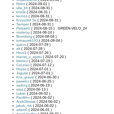
Retro
( 2024-09-01 )
ulla_bh
( 2024-08-31 )
kris3k
( 2024-08-31 )
termos
( 2024-08-31 )
Krzysztof Sa
( 2024-08-31 )
Semper
( 2024-08-31 )
PiotrekG
( 2024-08-15 ) : GREEN-VELO_24
misterxy
( 2024-08-10 )
Bromberg
( 2024-08-04 )
tomaszek193
( 2024-08-04 )
quiros
( 2024-07-29 )
ab
( 2024-07-28 )
Hinol1
( 2024-07-26 )
maciej_z_agatu
( 2024-07-20 )
kitimicz
( 2024-07-19 )
CoLesiu
( 2024-07-12 )
Hoyas
( 2024-07-01 )
Jagular
( 2024-07-01 )
Kris_gravel
( 2024-06-30 )
pawelcz
( 2024-06-25 )
sadorg
( 2024-06-19 )
wisa
( 2024-06-13 )
cukier
( 2024-06-02 )
PanMiro
( 2024-06-02 )
ArekOlesiak
( 2024-06-02 )
jakub_mk
( 2024-06-02 )
adam0
( 2024-06-01 )
darek.bydlos
( 2024-06-01 )