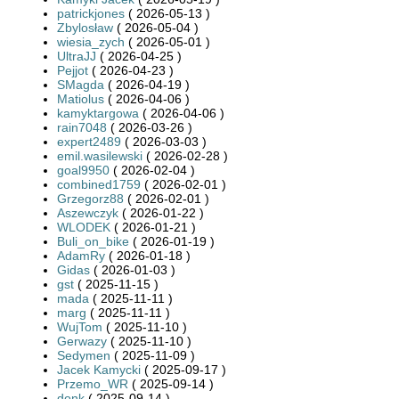
patrickjones
( 2026-05-13 )
Zbylosław
( 2026-05-04 )
wiesia_zych
( 2026-05-01 )
UltraJJ
( 2026-04-25 )
Pejjot
( 2026-04-23 )
SMagda
( 2026-04-19 )
Matiolus
( 2026-04-06 )
kamyktargowa
( 2026-04-06 )
rain7048
( 2026-03-26 )
expert2489
( 2026-03-03 )
emil.wasilewski
( 2026-02-28 )
goal9950
( 2026-02-04 )
combined1759
( 2026-02-01 )
Grzegorz88
( 2026-02-01 )
Aszewczyk
( 2026-01-22 )
WLODEK
( 2026-01-21 )
Buli_on_bike
( 2026-01-19 )
AdamRy
( 2026-01-18 )
Gidas
( 2026-01-03 )
gst
( 2025-11-15 )
mada
( 2025-11-11 )
marg
( 2025-11-11 )
WujTom
( 2025-11-10 )
Gerwazy
( 2025-11-10 )
Sedymen
( 2025-11-09 )
Jacek Kamycki
( 2025-09-17 )
Przemo_WR
( 2025-09-14 )
donk
( 2025-09-14 )