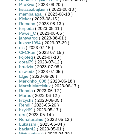
PTaKwa
( 2023-08-20 )
ksiazezbajkiem
( 2023-08-18 )
mambalaga_
( 2023-08-18 )
Klekot
( 2023-08-15 )
Romano
( 2023-08-13 )
torpeda
( 2023-08-11 )
Pawel_C
( 2023-08-05 )
jantwarog
( 2023-08-01 )
lukasz1994
( 2023-07-29 )
ols
( 2023-07-15 )
CFCFan
( 2023-07-15 )
kojoteq
( 2023-07-13 )
goral79
( 2023-07-12 )
brudzia
( 2023-07-08 )
dzwiedz
( 2023-07-05 )
Elgie
( 2023-06-26 )
Markinho_008
( 2023-06-18 )
Marek Marciniuk
( 2023-06-17 )
Renata
( 2023-06-12 )
Maras
( 2023-06-12 )
krzychs
( 2023-06-05 )
Rendi
( 2023-05-26 )
bzyk69
( 2023-05-17 )
qrs
( 2023-05-14 )
Renaturalnie
( 2023-05-12 )
Lukaszm
( 2023-05-04 )
baciar42
( 2023-05-01 )
Watykańczyk
( 2023-04-29 )