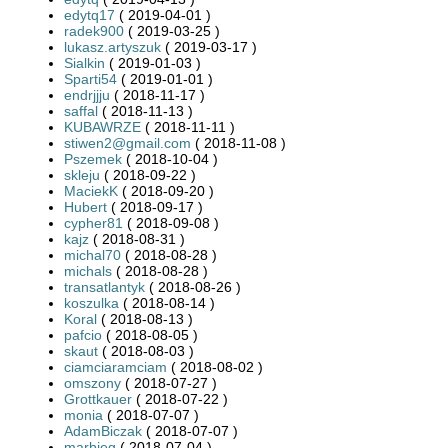
edytq17
( 2019-04-01 )
radek900
( 2019-03-25 )
lukasz.artyszuk
( 2019-03-17 )
Sialkin
( 2019-01-03 )
Sparti54
( 2019-01-01 )
endrjjju
( 2018-11-17 )
saffal
( 2018-11-13 )
KUBAWRZE
( 2018-11-11 )
stiwen2@gmail.com
( 2018-11-08 )
Pszemek
( 2018-10-04 )
skleju
( 2018-09-22 )
MaciekK
( 2018-09-20 )
Hubert
( 2018-09-17 )
cypher81
( 2018-09-08 )
kajz
( 2018-08-31 )
michal70
( 2018-08-28 )
michals
( 2018-08-28 )
transatlantyk
( 2018-08-26 )
koszulka
( 2018-08-14 )
Koral
( 2018-08-13 )
pafcio
( 2018-08-05 )
skaut
( 2018-08-03 )
ciamciaramciam
( 2018-08-02 )
omszony
( 2018-07-27 )
Grottkauer
( 2018-07-22 )
monia
( 2018-07-07 )
AdamBiczak
( 2018-07-07 )
marbieg
( 2018-07-04 )