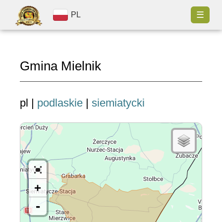
☰
PL
Gmina Mielnik
pl |
podlaskie
|
siemiatycki
+
-