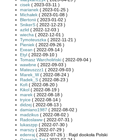
cisek
( 2023-03-11 )
marianek
( 2023-01-25 )
Michałek
( 2023-01-08 )
Blertonii
( 2023-01-02 )
SnikerS
( 2022-12-23 )
azlid
( 2022-12-03 )
wiecha
( 2022-12-01 )
Tymoteuszka
( 2022-11-21 )
Pieniek
( 2022-09-26 )
Exean
( 2022-09-14 )
Etyl
( 2022-09-10 )
Tomasz Warcholiński
( 2022-09-04 )
wawbne
( 2022-09-03 )
Mateuszzz1
( 2022-09-03 )
Marek_W
( 2022-08-24 )
Radek_S
( 2022-08-23 )
Kofi
( 2022-08-20 )
Kikol
( 2022-08-19 )
marek
( 2022-08-18 )
tryice
( 2022-08-14 )
didzej
( 2022-08-13 )
damiano1987
( 2022-08-02 )
madzikus
( 2022-08-02 )
Radoslaww
( 2022-07-31 )
lukaszpp
( 2022-07-30 )
marszy
( 2022-07-29 )
edenraj
( 2022-07-26 ) : Rajd dookoła Polski
Grzesiek Zet
( 2022-07-24 )