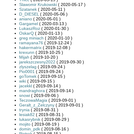
Slawomir Krukowski
( 2020-05-17 )
Szatanek
( 2020-05-11 )
D_DIESEL
( 2020-05-06 )
aniano
( 2020-05-01 )
Gargamel
( 2020-03-13 )
LukaszRoz
( 2020-01-30 )
OskarQ
( 2020-01-13 )
greg miniach
( 2020-01-10 )
ramayana76
( 2019-12-24 )
hakermatrix
( 2019-12-08 )
krexunn
( 2019-10-25 )
Mijah
( 2019-10-20 )
jarekszczesny2022
( 2019-09-30 )
zlyszelag
( 2019-09-24 )
Pio0001
( 2019-09-24 )
goTomek
( 2019-09-15 )
wiki
( 2019-09-15 )
jacekkl
( 2019-09-14 )
mandraghora
( 2019-09-14 )
snowi
( 2019-09-06 )
TeczowaMagia
( 2019-09-01 )
Geralt_z_Zelczyny
( 2019-09-01 )
trynia
( 2019-08-31 )
lesiak82
( 2019-08-31 )
lukasrybnik
( 2019-08-29 )
mojito
( 2019-08-19 )
domin_pdk
( 2019-08-16 )
Piotrek
( 2019-08-15 )