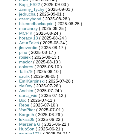
Kapi_FS22
( 2025-09-03 )
Zimny_Tychy
( 2025-09-01 )
jedrucha
( 2025-09-01 )
czarnybond
( 2025-08-28 )
bikeandbackagain
( 2025-08-25 )
marcinrzy
( 2025-08-25 )
MCPIK
( 2025-08-24 )
horacy 13
( 2025-08-24 )
ArturZaleś
( 2025-08-24 )
jlneverdie
( 2025-08-17 )
pihu
( 2025-08-17 )
rosiek
( 2025-08-13 )
macior
( 2025-08-10 )
dolores
( 2025-08-10 )
Talib79
( 2025-08-10 )
szulik
( 2025-08-05 )
EmilKarpinski
( 2025-07-28 )
ziel0ny
( 2025-07-26 )
Anchim
( 2025-07-24 )
daria_wie
( 2025-07-12 )
Bod
( 2025-07-11 )
Rebe
( 2025-07-10 )
VonPiter
( 2025-07-01 )
Kargeth
( 2025-06-26 )
lukiss05
( 2025-06-22 )
Marzena G
( 2025-06-22 )
HubSon
( 2025-06-21 )
warrior1724
( 2025-06-21 )