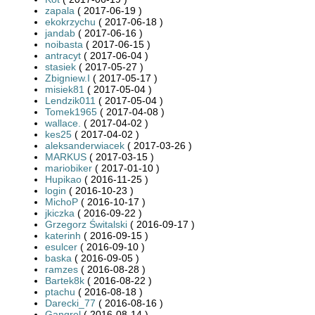
zapala
( 2017-06-19 )
ekokrzychu
( 2017-06-18 )
jandab
( 2017-06-16 )
noibasta
( 2017-06-15 )
antracyt
( 2017-06-04 )
stasiek
( 2017-05-27 )
Zbigniew.I
( 2017-05-17 )
misiek81
( 2017-05-04 )
Lendzik011
( 2017-05-04 )
Tomek1965
( 2017-04-08 )
wallace.
( 2017-04-02 )
kes25
( 2017-04-02 )
aleksanderwiacek
( 2017-03-26 )
MARKUS
( 2017-03-15 )
mariobiker
( 2017-01-10 )
Hupikao
( 2016-11-25 )
login
( 2016-10-23 )
MichoP
( 2016-10-17 )
jkiczka
( 2016-09-22 )
Grzegorz Świtalski
( 2016-09-17 )
katerinh
( 2016-09-15 )
esulcer
( 2016-09-10 )
baska
( 2016-09-05 )
ramzes
( 2016-08-28 )
Bartek8k
( 2016-08-22 )
ptachu
( 2016-08-18 )
Darecki_77
( 2016-08-16 )
Gangrel
( 2016-08-14 )