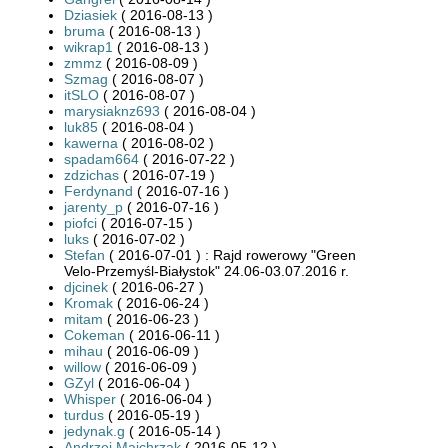
Dziasiek
( 2016-08-13 )
bruma
( 2016-08-13 )
wikrap1
( 2016-08-13 )
zmmz
( 2016-08-09 )
Szmag
( 2016-08-07 )
itSLO
( 2016-08-07 )
marysiaknz693
( 2016-08-04 )
luk85
( 2016-08-04 )
kawerna
( 2016-08-02 )
spadam664
( 2016-07-22 )
zdzichas
( 2016-07-19 )
Ferdynand
( 2016-07-16 )
jarenty_p
( 2016-07-16 )
piofci
( 2016-07-15 )
luks
( 2016-07-02 )
Stefan
( 2016-07-01 ) : Rajd rowerowy "Green
Velo-Przemyśl-Białystok" 24.06-03.07.2016 r.
djcinek
( 2016-06-27 )
Kromak
( 2016-06-24 )
mitam
( 2016-06-23 )
Cokeman
( 2016-06-11 )
mihau
( 2016-06-09 )
willow
( 2016-06-09 )
GZyl
( 2016-06-04 )
Whisper
( 2016-06-04 )
turdus
( 2016-05-19 )
jedynak.g
( 2016-05-14 )
Andrzej Majchrzak
( 2016-05-12 )