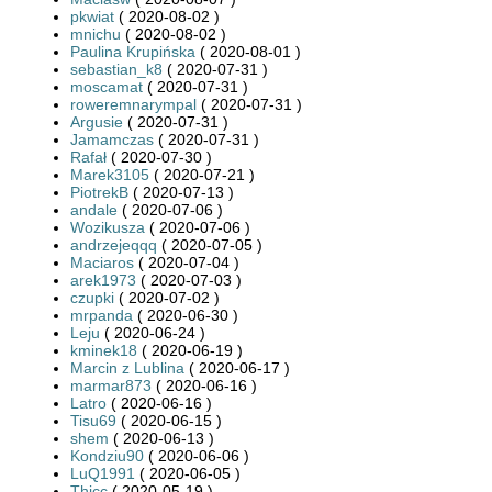
pkwiat
( 2020-08-02 )
mnichu
( 2020-08-02 )
Paulina Krupińska
( 2020-08-01 )
sebastian_k8
( 2020-07-31 )
moscamat
( 2020-07-31 )
roweremnarympal
( 2020-07-31 )
Argusie
( 2020-07-31 )
Jamamczas
( 2020-07-31 )
Rafał
( 2020-07-30 )
Marek3105
( 2020-07-21 )
PiotrekB
( 2020-07-13 )
andale
( 2020-07-06 )
Wozikusza
( 2020-07-06 )
andrzejeqqq
( 2020-07-05 )
Maciaros
( 2020-07-04 )
arek1973
( 2020-07-03 )
czupki
( 2020-07-02 )
mrpanda
( 2020-06-30 )
Leju
( 2020-06-24 )
kminek18
( 2020-06-19 )
Marcin z Lublina
( 2020-06-17 )
marmar873
( 2020-06-16 )
Latro
( 2020-06-16 )
Tisu69
( 2020-06-15 )
shem
( 2020-06-13 )
Kondziu90
( 2020-06-06 )
LuQ1991
( 2020-06-05 )
Thicc
( 2020-05-19 )