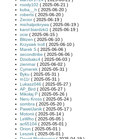
roody102
( 2025-06-21 )
kuba__h
( 2025-06-20 )
roberts
( 2025-06-20 )
Zecior
( 2025-06-19 )
michalpokrywa
( 2025-06-19 )
karol.biardzki1
( 2025-06-19 )
ocie
( 2025-06-15 )
Blitzen
( 2025-06-10 )
Krzysiek troll
( 2025-06-10 )
Marek S
( 2025-06-06 )
secondtribe
( 2025-06-06 )
Dziobakc4
( 2025-06-03 )
zienmar
( 2025-06-02 )
Cymerek
( 2025-05-31 )
Byku
( 2025-05-31 )
m11r
( 2025-05-31 )
Lukasz046
( 2025-05-27 )
AP_Bird
( 2025-05-27 )
Mikołaj P
( 2025-05-26 )
Neru Kross
( 2025-05-24 )
sombra
( 2025-05-20 )
PawelJanik
( 2025-05-17 )
Motonii
( 2025-05-14 )
LeWho
( 2025-05-05 )
ac65104
( 2025-05-01 )
Orion
( 2025-05-01 )
Leszek
( 2025-05-01 )
Dawid Błachowicz
( 2025-04-19 )