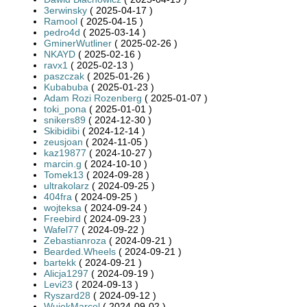
3erwinsky
( 2025-04-17 )
Ramool
( 2025-04-15 )
pedro4d
( 2025-03-14 )
GminerWutliner
( 2025-02-26 )
NKAYD
( 2025-02-16 )
ravx1
( 2025-02-13 )
paszczak
( 2025-01-26 )
Kubabuba
( 2025-01-23 )
Adam Rozi Rozenberg
( 2025-01-07 )
toki_pona
( 2025-01-01 )
snikers89
( 2024-12-30 )
Skibidibi
( 2024-12-14 )
zeusjoan
( 2024-11-05 )
kaz19877
( 2024-10-27 )
marcin.g
( 2024-10-10 )
Tomek13
( 2024-09-28 )
ultrakolarz
( 2024-09-25 )
404fra
( 2024-09-25 )
wojteksa
( 2024-09-24 )
Freebird
( 2024-09-23 )
Wafel77
( 2024-09-22 )
Zebastianroza
( 2024-09-21 )
Bearded.Wheels
( 2024-09-21 )
bartekk
( 2024-09-21 )
Alicja1297
( 2024-09-19 )
Levi23
( 2024-09-13 )
Ryszard28
( 2024-09-12 )
WujekMarcel
( 2024-09-02 )