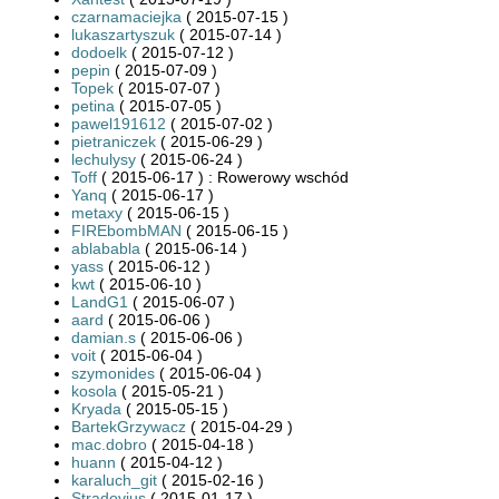
czarnamaciejka
( 2015-07-15 )
lukaszartyszuk
( 2015-07-14 )
dodoelk
( 2015-07-12 )
pepin
( 2015-07-09 )
Topek
( 2015-07-07 )
petina
( 2015-07-05 )
pawel191612
( 2015-07-02 )
pietraniczek
( 2015-06-29 )
lechulysy
( 2015-06-24 )
Toff
( 2015-06-17 ) : Rowerowy wschód
Yanq
( 2015-06-17 )
metaxy
( 2015-06-15 )
FIREbombMAN
( 2015-06-15 )
ablababla
( 2015-06-14 )
yass
( 2015-06-12 )
kwt
( 2015-06-10 )
LandG1
( 2015-06-07 )
aard
( 2015-06-06 )
damian.s
( 2015-06-06 )
voit
( 2015-06-04 )
szymonides
( 2015-06-04 )
kosola
( 2015-05-21 )
Kryada
( 2015-05-15 )
BartekGrzywacz
( 2015-04-29 )
mac.dobro
( 2015-04-18 )
huann
( 2015-04-12 )
karaluch_git
( 2015-02-16 )
Stradovius
( 2015-01-17 )