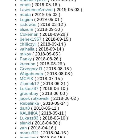
emes
( 2019-05-16 )
LawrenceArrived
( 2019-05-03 )
mada
( 2019-05-03 )
Legion
( 2019-05-01 )
radowas
( 2019-03-12 )
elizium
( 2018-09-30 )
Cokeman
( 2018-09-29 )
penek1957
( 2018-09-15 )
chilliczyli
( 2018-09-14 )
valhalla
( 2018-09-14 )
mikoy
( 2018-09-05 )
Fanky
( 2018-08-26 )
krexunn
( 2018-08-26 )
Grzegorz R
( 2018-08-15 )
Wagabunda
( 2018-08-08 )
MCPIK
( 2018-07-15 )
Zlomek12
( 2018-06-21 )
Łukasz87
( 2018-06-10 )
greenbay
( 2018-06-03 )
jacek rutkowski
( 2018-06-02 )
Rebelinka
( 2018-05-14 )
dart8
( 2018-05-11 )
KALINKA
( 2018-05-11 )
Łukasz83
( 2018-05-10 )
sienki
( 2018-04-30 )
yan
( 2018-04-16 )
maniu321
( 2018-04-16 )
tomekar
( 2018-04-15 )