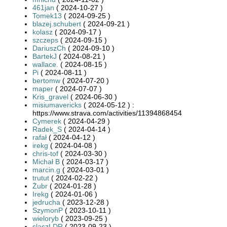
461jan
( 2024-10-27 )
Tomek13
( 2024-09-25 )
blazej.schubert
( 2024-09-21 )
kolasz
( 2024-09-17 )
szczeps
( 2024-09-15 )
DariuszCh
( 2024-09-10 )
BartekJ
( 2024-08-21 )
wallace.
( 2024-08-15 )
Pi
( 2024-08-11 )
bertomw
( 2024-07-20 )
maper
( 2024-07-07 )
Kris_gravel
( 2024-06-30 )
misiumavericks
( 2024-05-12 ) :
https://www.strava.com/activities/11394868454
Cymerek
( 2024-04-29 )
Radek_S
( 2024-04-14 )
rafał
( 2024-04-12 )
irekg
( 2024-04-08 )
chris-tof
( 2024-03-30 )
Michał B
( 2024-03-17 )
marcin.g
( 2024-03-01 )
trutut
( 2024-02-22 )
Żubr
( 2024-01-28 )
Irekg
( 2024-01-06 )
jedrucha
( 2023-12-28 )
SzymonP
( 2023-10-11 )
wieloryb
( 2023-09-25 )
slaszLDR
( 2023-09-23 )