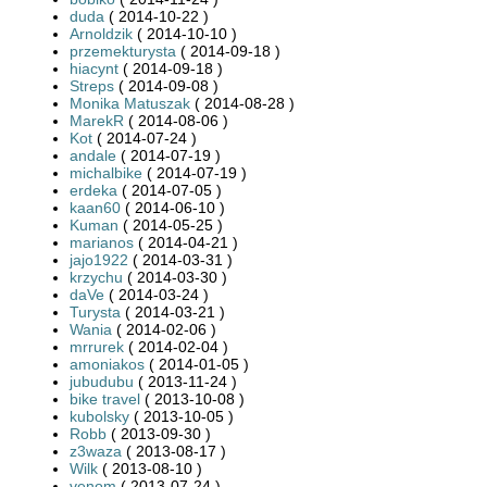
duda
( 2014-10-22 )
Arnoldzik
( 2014-10-10 )
przemekturysta
( 2014-09-18 )
hiacynt
( 2014-09-18 )
Streps
( 2014-09-08 )
Monika Matuszak
( 2014-08-28 )
MarekR
( 2014-08-06 )
Kot
( 2014-07-24 )
andale
( 2014-07-19 )
michalbike
( 2014-07-19 )
erdeka
( 2014-07-05 )
kaan60
( 2014-06-10 )
Kuman
( 2014-05-25 )
marianos
( 2014-04-21 )
jajo1922
( 2014-03-31 )
krzychu
( 2014-03-30 )
daVe
( 2014-03-24 )
Turysta
( 2014-03-21 )
Wania
( 2014-02-06 )
mrrurek
( 2014-02-04 )
amoniakos
( 2014-01-05 )
jubudubu
( 2013-11-24 )
bike travel
( 2013-10-08 )
kubolsky
( 2013-10-05 )
Robb
( 2013-09-30 )
z3waza
( 2013-08-17 )
Wilk
( 2013-08-10 )
venom
( 2013-07-24 )