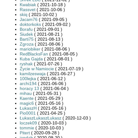
Kwabiak
( 2021-10-18 )
Rassvet
( 2021-10-06 )
skiq
( 2021-10-02 )
Jacam76
( 2021-09-05 )
doktorkoks
( 2021-09-02 )
Borafu
( 2021-09-01 )
Siudek
( 2021-08-21 )
Barti75
( 2021-08-13 )
Zgroza
( 2021-08-06 )
mariobiker
( 2021-08-06 )
RedBlacksFan
( 2021-08-05 )
Kuba Gajda
( 2021-08-01 )
ryshak
( 2021-07-26 )
Życie w Namiocie
( 2021-07-19 )
kamilzeswaja
( 2021-06-27 )
100lejka
( 2021-06-12 )
archi194
( 2021-06-06 )
horacy 13
( 2021-06-04 )
mihau
( 2021-05-31 )
Kaente
( 2021-05-29 )
magic6
( 2021-05-16 )
ŁukaszH
( 2021-05-16 )
Pio0001
( 2021-04-25 )
ŁukaszŁukaszŁukasz
( 2020-12-03 )
loczek09
( 2020-10-03 )
tommie
( 2020-10-03 )
Pitert
( 2020-09-28 )
jandab
( 2020-09-20 )