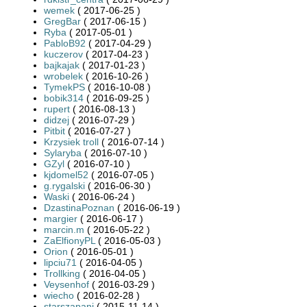
wemek
( 2017-06-25 )
GregBar
( 2017-06-15 )
Ryba
( 2017-05-01 )
PabloB92
( 2017-04-29 )
kuczerov
( 2017-04-23 )
bajkajak
( 2017-01-23 )
wrobelek
( 2016-10-26 )
TymekPS
( 2016-10-08 )
bobik314
( 2016-09-25 )
rupert
( 2016-08-13 )
didzej
( 2016-07-29 )
Pitbit
( 2016-07-27 )
Krzysiek troll
( 2016-07-14 )
Sylaryba
( 2016-07-10 )
GZyl
( 2016-07-10 )
kjdomel52
( 2016-07-05 )
g.rygalski
( 2016-06-30 )
Waski
( 2016-06-24 )
DzastinaPoznan
( 2016-06-19 )
margier
( 2016-06-17 )
marcin.m
( 2016-05-22 )
ZaElfionyPL
( 2016-05-03 )
Orion
( 2016-05-01 )
lipciu71
( 2016-04-05 )
Trollking
( 2016-04-05 )
Veysenhof
( 2016-03-29 )
wiecho
( 2016-02-28 )
starszapani
( 2015-11-14 )