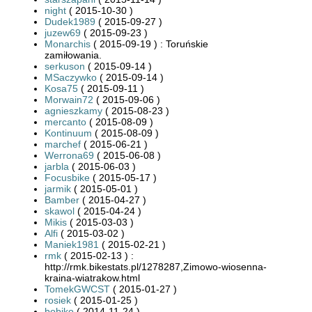
night
( 2015-10-30 )
Dudek1989
( 2015-09-27 )
juzew69
( 2015-09-23 )
Monarchis
( 2015-09-19 ) : Toruńskie
zamiłowania.
serkuson
( 2015-09-14 )
MSaczywko
( 2015-09-14 )
Kosa75
( 2015-09-11 )
Morwain72
( 2015-09-06 )
agnieszkamy
( 2015-08-23 )
mercanto
( 2015-08-09 )
Kontinuum
( 2015-08-09 )
marchef
( 2015-06-21 )
Werrona69
( 2015-06-08 )
jarbla
( 2015-06-03 )
Focusbike
( 2015-05-17 )
jarmik
( 2015-05-01 )
Bamber
( 2015-04-27 )
skawol
( 2015-04-24 )
Mikis
( 2015-03-03 )
Alfi
( 2015-03-02 )
Maniek1981
( 2015-02-21 )
rmk
( 2015-02-13 ) :
http://rmk.bikestats.pl/1278287,Zimowo-wiosenna-
kraina-wiatrakow.html
TomekGWCST
( 2015-01-27 )
rosiek
( 2015-01-25 )
bobiko
( 2014-11-24 )