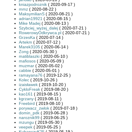
kniazpodroznik
( 2020-09-17 )
mmz
( 2020-08-22 )
MaksymilianS
( 2020-08-21 )
adrian19921
( 2020-08-15 )
Mike Madej
( 2020-08-13 )
Szybciej_wyżej_dalej
( 2020-07-21 )
RowerowyOdkrywca.pl
( 2020-07-21 )
GrzesKa
( 2020-07-14 )
Artekm
( 2020-07-12 )
Marek3105
( 2020-06-14 )
Zong
( 2020-05-30 )
matiblaszki
( 2020-05-10 )
mafiosos
( 2020-05-09 )
muzmar
( 2020-05-02 )
cabbie
( 2020-05-01 )
ramayana76
( 2019-12-25 )
Kolec
( 2019-10-26 )
izaisławek
( 2019-10-20 )
CykloFreak
( 2019-08-20 )
kao161
( 2019-08-15 )
kgrzany
( 2019-08-11 )
Freebird
( 2019-08-10 )
porywacz_zwlok
( 2019-07-18 )
domin_pdk
( 2019-06-28 )
naroznik99
( 2019-06-25 )
mzungu
( 2019-05-30 )
veepek
( 2019-05-25 )
KubanczyK25
( 2019-05-19 )