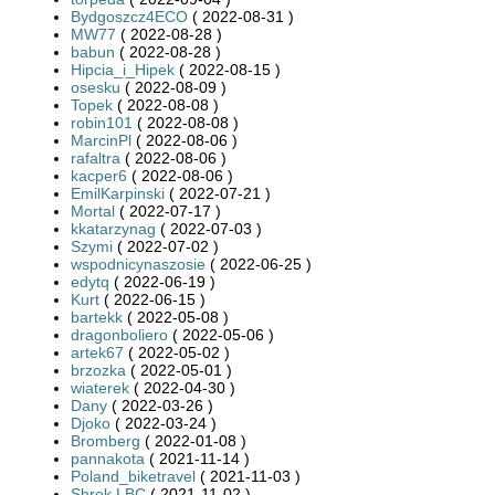
Bydgoszcz4ECO
( 2022-08-31 )
MW77
( 2022-08-28 )
babun
( 2022-08-28 )
Hipcia_i_Hipek
( 2022-08-15 )
osesku
( 2022-08-09 )
Topek
( 2022-08-08 )
robin101
( 2022-08-08 )
MarcinPl
( 2022-08-06 )
rafaltra
( 2022-08-06 )
kacper6
( 2022-08-06 )
EmilKarpinski
( 2022-07-21 )
Mortal
( 2022-07-17 )
kkatarzynag
( 2022-07-03 )
Szymi
( 2022-07-02 )
wspodnicynaszosie
( 2022-06-25 )
edytq
( 2022-06-19 )
Kurt
( 2022-06-15 )
bartekk
( 2022-05-08 )
dragonboliero
( 2022-05-06 )
artek67
( 2022-05-02 )
brzozka
( 2022-05-01 )
wiaterek
( 2022-04-30 )
Dany
( 2022-03-26 )
Djoko
( 2022-03-24 )
Bromberg
( 2022-01-08 )
pannakota
( 2021-11-14 )
Poland_biketravel
( 2021-11-03 )
Shrek LBC
( 2021-11-02 )