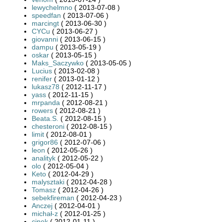
lewychelmno
( 2013-07-08 )
speedfan
( 2013-07-06 )
marcingt
( 2013-06-30 )
CYCu
( 2013-06-27 )
giovanni
( 2013-06-15 )
dampu
( 2013-05-19 )
oskar
( 2013-05-15 )
Maks_Saczywko
( 2013-05-05 )
Lucius
( 2013-02-08 )
renifer
( 2013-01-12 )
lukasz78
( 2012-11-17 )
yass
( 2012-11-15 )
mrpanda
( 2012-08-21 )
rowers
( 2012-08-21 )
Beata.S.
( 2012-08-15 )
chesteroni
( 2012-08-15 )
limit
( 2012-08-01 )
grigor86
( 2012-07-06 )
leon
( 2012-05-26 )
analityk
( 2012-05-22 )
olo
( 2012-05-04 )
Keto
( 2012-04-29 )
malysztaki
( 2012-04-28 )
Tomasz
( 2012-04-26 )
sebekfireman
( 2012-04-23 )
Anczej
( 2012-04-01 )
michał-z
( 2012-01-25 )
cinek
( 2012-01-11 )