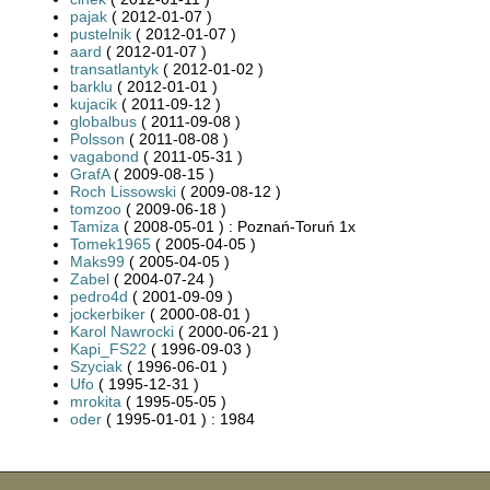
pajak
( 2012-01-07 )
pustelnik
( 2012-01-07 )
aard
( 2012-01-07 )
transatlantyk
( 2012-01-02 )
barklu
( 2012-01-01 )
kujacik
( 2011-09-12 )
globalbus
( 2011-09-08 )
Polsson
( 2011-08-08 )
vagabond
( 2011-05-31 )
GrafA
( 2009-08-15 )
Roch Lissowski
( 2009-08-12 )
tomzoo
( 2009-06-18 )
Tamiza
( 2008-05-01 ) : Poznań-Toruń 1x
Tomek1965
( 2005-04-05 )
Maks99
( 2005-04-05 )
Zabel
( 2004-07-24 )
pedro4d
( 2001-09-09 )
jockerbiker
( 2000-08-01 )
Karol Nawrocki
( 2000-06-21 )
Kapi_FS22
( 1996-09-03 )
Szyciak
( 1996-06-01 )
Ufo
( 1995-12-31 )
mrokita
( 1995-05-05 )
oder
( 1995-01-01 ) : 1984