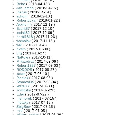
Rebe
( 2018-04-15 )
Jan_pmno
( 2018-04-15 )
Iberus
( 2018-04-14 )
achom
( 2018-02-10 )
RobertLuxa
( 2018-01-22 )
Akknumi
( 2017-12-19 )
Esprit87
( 2017-12-10 )
lesiak82
( 2017-12-09 )
norbi1818
( 2017-11-26 )
wsmolak
( 2017-11-18 )
wiki
( 2017-11-04 )
piotrp
( 2017-10-30 )
urg
( 2017-10-27 )
NaKole
( 2017-10-11 )
M-kwadrat
( 2017-09-06 )
Robert1987
( 2017-09-03 )
RODDOS
( 2017-08-27 )
kafar
( 2017-08-10 )
Pieniek
( 2017-08-05 )
Stradovius
( 2017-08-04 )
Wafel77
( 2017-07-30 )
zombsky
( 2017-07-29 )
Eder
( 2017-07-22 )
memorek
( 2017-07-15 )
metaxy
( 2017-07-15 )
ZbigSow
( 2017-07-15 )
rast
( 2017-07-05 )
rdklstr_centra
( 2017-06-29 )