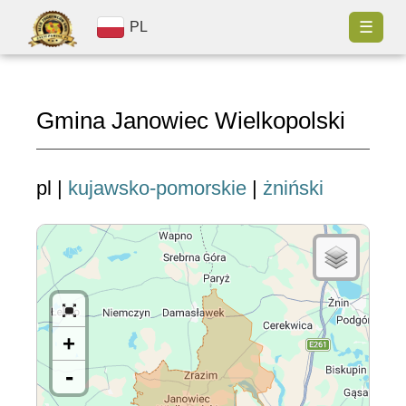
☰
PL
Gmina Janowiec Wielkopolski
pl |
kujawsko-pomorskie
|
żniński
+
-