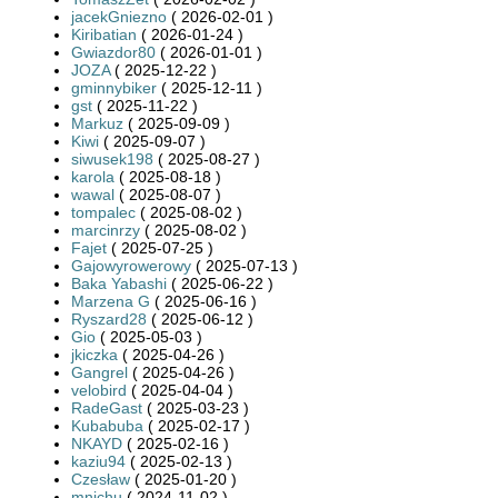
jacekGniezno
( 2026-02-01 )
Kiribatian
( 2026-01-24 )
Gwiazdor80
( 2026-01-01 )
JOZA
( 2025-12-22 )
gminnybiker
( 2025-12-11 )
gst
( 2025-11-22 )
Markuz
( 2025-09-09 )
Kiwi
( 2025-09-07 )
siwusek198
( 2025-08-27 )
karola
( 2025-08-18 )
wawal
( 2025-08-07 )
tompalec
( 2025-08-02 )
marcinrzy
( 2025-08-02 )
Fajet
( 2025-07-25 )
Gajowyrowerowy
( 2025-07-13 )
Baka Yabashi
( 2025-06-22 )
Marzena G
( 2025-06-16 )
Ryszard28
( 2025-06-12 )
Gio
( 2025-05-03 )
jkiczka
( 2025-04-26 )
Gangrel
( 2025-04-26 )
velobird
( 2025-04-04 )
RadeGast
( 2025-03-23 )
Kubabuba
( 2025-02-17 )
NKAYD
( 2025-02-16 )
kaziu94
( 2025-02-13 )
Czesław
( 2025-01-20 )
mnichu
( 2024-11-02 )