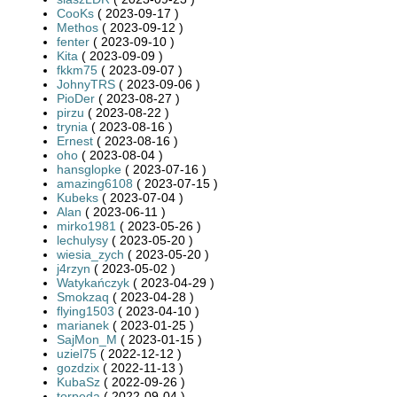
CooKs
( 2023-09-17 )
Methos
( 2023-09-12 )
fenter
( 2023-09-10 )
Kita
( 2023-09-09 )
fkkm75
( 2023-09-07 )
JohnyTRS
( 2023-09-06 )
PioDer
( 2023-08-27 )
pirzu
( 2023-08-22 )
trynia
( 2023-08-16 )
Ernest
( 2023-08-16 )
oho
( 2023-08-04 )
hansglopke
( 2023-07-16 )
amazing6108
( 2023-07-15 )
Kubeks
( 2023-07-04 )
Alan
( 2023-06-11 )
mirko1981
( 2023-05-26 )
lechulysy
( 2023-05-20 )
wiesia_zych
( 2023-05-20 )
j4rzyn
( 2023-05-02 )
Watykańczyk
( 2023-04-29 )
Smokzaq
( 2023-04-28 )
flying1503
( 2023-04-10 )
marianek
( 2023-01-25 )
SajMon_M
( 2023-01-15 )
uziel75
( 2022-12-12 )
gozdzix
( 2022-11-13 )
KubaSz
( 2022-09-26 )
torpeda
( 2022-09-04 )